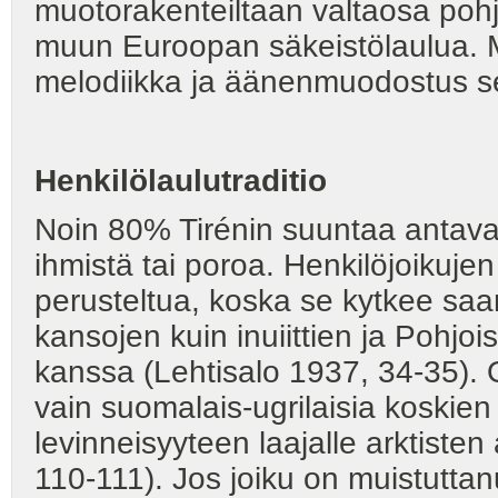
muotorakenteiltaan valtaosa pohjo
muun Euroopan säkeistölaulua. Mit
melodiikka ja äänenmuodostus se
Henkilölaulutraditio
Noin 80% Tirénin suuntaa antava
ihmistä tai poroa. Henkilöjoikuj
perusteltua, koska se kytkee saa
kansojen kuin inuiittien ja Pohjo
kanssa (Lehtisalo 1937, 34-35). 
vain suomalais-ugrilaisia koskien 
levinneisyyteen laajalle arktiste
110-111). Jos joiku on muistuttanu