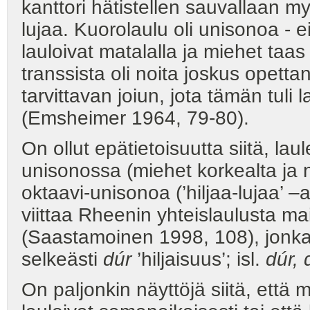
kanttori hätistellen sauvallaan myö
lujaa. Kuorolaulu oli unisonoa - e
lauloivat matalalla ja miehet taa
transsista oli noita joskus opetta
tarvittavan joiun, jota tämän tuli
(Emsheimer 1964, 79-80).
On ollut epätietoisuutta siitä, la
unisonossa (miehet korkealta ja n
oktaavi-unisonoa (’hiljaa-lujaa’ 
viittaa Rheenin yhteislaulusta m
(Saastamoinen 1998, 108), jonka
selkeästi
dúr
’hiljaisuus’; isl.
dúr, 
On paljonkin näyttöjä siitä, että m