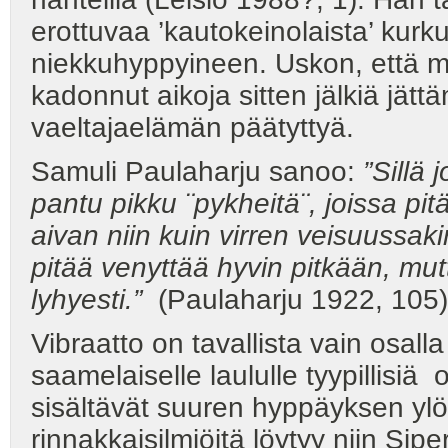
erottuvaa ’kautokeinolaista’ kurk
niekkuhyppyineen. Uskon, että muil
kadonnut aikoja sitten jälkiä jät
vaeltajaelämän päätyttyä.
Samuli Paulaharju sanoo:
”Sillä
pantu pikku ¨pykheitä¨, joissa pi
aivan niin kuin virren veisuussak
pitää venyttää hyvin pitkään, mut
lyhyesti.”
(Paulaharju 1922, 105)
Vibraatto on tavallista vain osal
saamelaiselle laululle tyypillisiä 
sisältävät suuren hyppäyksen ylös
rinnakkaisilmiöitä löytyy niin Sip