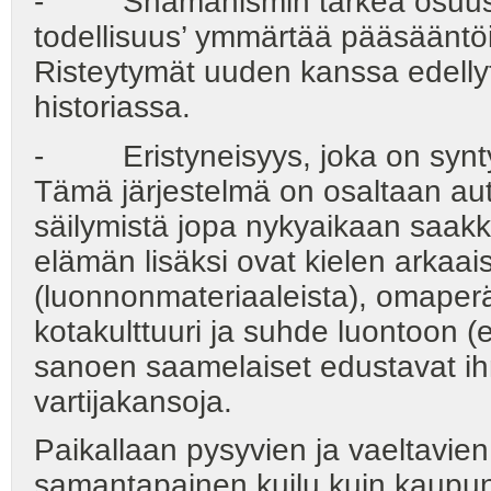
- Shamanismin tärkeä osuus h
todellisuus’ ymmärtää pääsääntöis
Risteytymät uuden kanssa edellytt
historiassa.
- Eristyneisyys, joka on synty
Tämä järjestelmä on osaltaan aut
säilymistä jopa nykyaikaan saak
elämän lisäksi ovat kielen arkaai
(luonnonmateriaaleista), omaperä
kotakulttuuri ja suhde luontoon (
sanoen saamelaiset edustavat ih
vartijakansoja.
Paikallaan pysyvien ja vaeltavie
samantapainen kuilu kuin kaupung