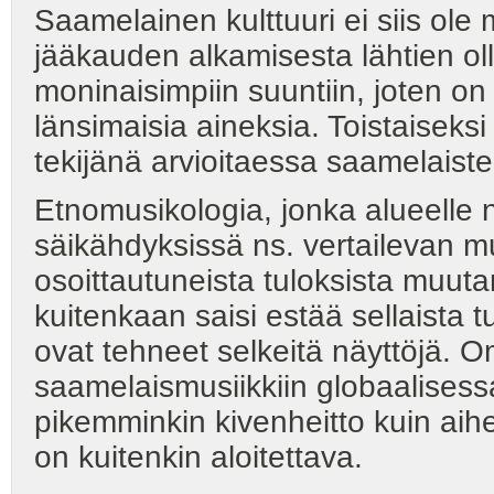
Saamelainen kulttuuri ei siis ole
jääkauden alkamisesta lähtien ol
moninaisimpiin suuntiin, joten on 
länsimaisia aineksia. Toistaiseksi
tekijänä arvioitaessa saamelaiste
Etnomusikologia, jonka alueelle 
säikähdyksissä ns. vertailevan m
osoittautuneista tuloksista muut
kuitenkaan saisi estää sellaista t
ovat tehneet selkeitä näyttöjä. 
saamelaismusiikkiin globaalises
pikemminkin kivenheitto kuin ai
on kuitenkin aloitettava.