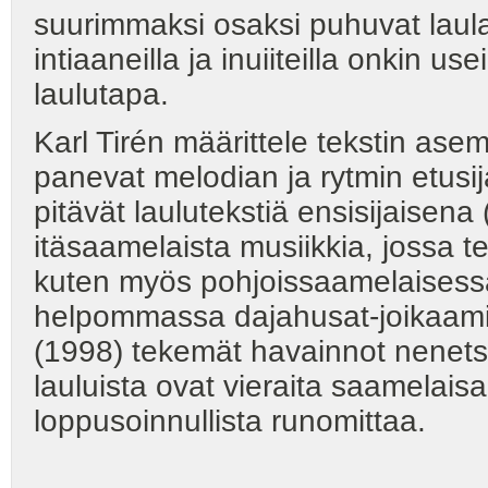
suurimmaksi osaksi puhuvat laula
intiaaneilla ja inuiiteilla onkin 
laulutapa.
Karl Tirén määrittele tekstin as
panevat melodian ja rytmin etusij
pitävät laulutekstiä ensisijaisena 
itäsaamelaista musiikkia, jossa 
kuten myös pohjoissaamelaisessa
helpommassa dajahusat-joikaami
(1998) tekemät havainnot nenetsie
lauluista ovat vieraita saamelaisa
loppusoinnullista runomittaa.