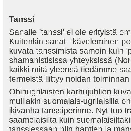
Tanssi
Sanalle ’tanssi’ ei ole erityistä 
Kuitenkin sanat ’käveleminen perä
kuvata tanssimista samoin kuin ’p
shamanistisissa yhteyksissä (Nor
kaikki mitä yleensä tiedämme sa
termeistä liittyy noidan toiminnan
Obinugrilaisten karhujuhlien kuv
muillakin suomalais-ugrilaisilla on 
ikivanha tanssiperinne. Nyt tuo tr
saamelaisilta kuin suomalaisiltakin.
tanssiessaan niin hantien ja mans