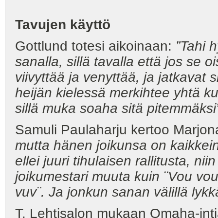
Tavujen käyttö
Gottlund totesi aikoinaan:
”Tahi 
sanalla, sillä tavalla että jos se o
viivyttää ja venyttää, ja
jatkavat 
heijän kielessä merkihtee yhtä ku
sillä muka soaha sitä pitemmäksi
Samuli Paulaharju kertoo Marjon
mutta hänen joikunsa on kaikkein 
ellei juuri tihulaisen rallitusta, 
joikumestari muuta kuin ¨Vou vo
vuv¨. Ja jonkun sanan välillä lykkä
T. Lehtisalon mukaan Omaha-intia