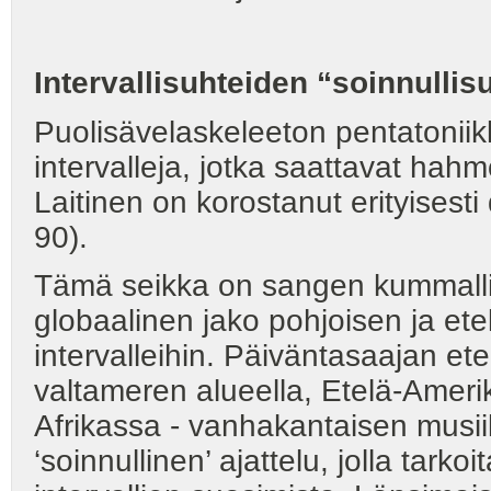
Intervallisuhteiden “soinnullis
Puolisävelaskeleeton pentatoniik
intervalleja, jotka saattavat hahm
Laitinen on korostanut erityisesti
90).
Tämä seikka on sangen kummalline
globaalinen jako pohjoisen ja et
intervalleihin. Päiväntasaajan ete
valtameren alueella, Etelä-Amer
Afrikassa - vanhakantaisen musii
‘soinnullinen’ ajattelu, jolla tark