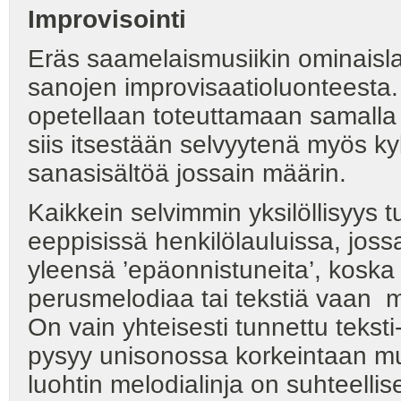
Improvisointi
Eräs saamelaismusiikin ominaislaa
sanojen improvisaatioluonteesta.
opetellaan toteuttamaan samalla 
siis itsestään selvyytenä myös k
sanasisältöä jossain määrin.
Kaikkein selvimmin yksilöllisyys t
eeppisissä henkilölauluissa, joss
yleensä ’epäonnistuneita’, koska 
perusmelodiaa tai tekstiä vaan m
On vain yhteisesti tunnettu teksti
pysyy unisonossa korkeintaan m
luohtin melodialinja on suhteellis