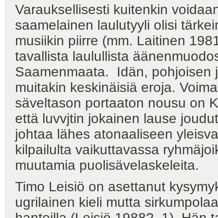
Varauksellisesti kuitenkin voidaan
saamelainen laulutyyli olisi tär
musiikin piirre (mm. Laitinen 19
tavallista laulullista äänenmuodos
Saamenmaata. Idän, pohjoisen ja
muitakin keskinäisiä eroja. Voim
säveltason portaaton nousu on Ku
että luvvjtin jokainen lause joud
johtaa lähes atonaaliseen yleis
kilpailulta vaikuttavassa ryhmäj
muutamia puolisävelaskeleita.
Timo Leisiö on asettanut kysymyk
ugrilainen kieli mutta sirkumpolaa
hanteilla (Leisiö 1988?, 1). Hän t