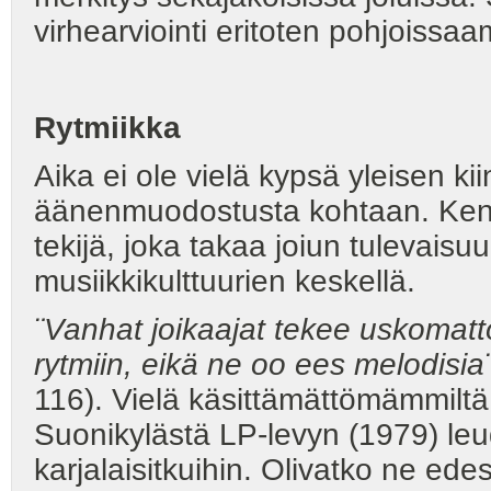
virhearviointi eritoten pohjoissa
Rytmiikka
Aika ei ole vielä kypsä yleisen ki
äänenmuodostusta kohtaan. Kenti
tekijä, joka takaa joiun tulevai
musiikkikulttuurien keskellä.
¨Vanhat joikaajat tekee uskomatto
rytmiin, eikä ne oo ees melodisia
116). Vielä käsittämättömämmiltä 
Suonikylästä LP-levyn (1979) leudd
karjalaisitkuihin. Olivatko ne ede