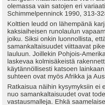
olemassa vain satojen eri vari
Schimmelpenninck 1990, 313-32
Kolttien leudd on lähempänä karj
kaksiaiheisen runolaulun vapaamitt
joiku. Siksi onkin luonnollista, et
samankaltaisuudet viittaavat pik
lauluun. Joillekin Pohjois-Amerikan 
laskevaa kolmisäkeistä rakennetta
käytännöllisesti katsoen lainkaan.
suhteen ovat myös Afrikka ja Aust
Ratkaisua näihin kysymyksiin ei 
nuo samankaltaisuudet ovat tode
vastausmalleja. Ehkä saamelaiset 