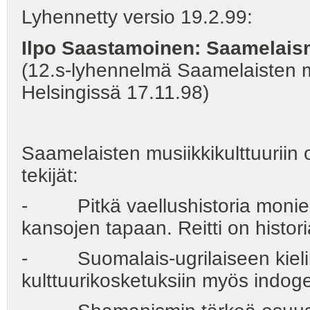
Lyhennetty versio 19.2.99:
Ilpo Saastamoinen: Saamelaism
(12.s-lyhennelmä Saamelaisten m
Helsingissä 17.11.98)
Saamelaisten musiikkikulttuuriin 
tekijät:
- Pitkä vaellushistoria monien
kansojen tapaan. Reitti on histo
- Suomalais-ugrilaiseen kieli
kulttuurikosketuksiin myös indo