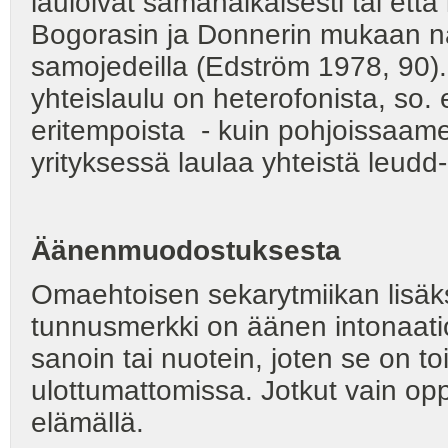
lauloivat samanaikaisesti tai että 
Bogorasin ja Donnerin mukaan näin
samojedeilla (Edström 1978, 90
yhteislaulu on heterofonista, so. e
eritempoista - kuin pohjoissaame
yrityksessä laulaa yhteistä leudd
Äänenmuodostuksesta
Omaehtoisen sekarytmiikan lisäks
tunnusmerkki on äänen intonaatio
sanoin tai nuotein, joten se on to
ulottumattomissa. Jotkut vain oppi
elämällä.