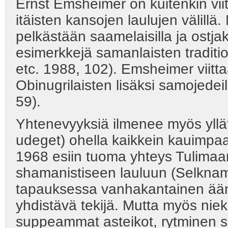
Ernst Emsheimer on kuitenkin viit
itäisten kansojen laulujen välillä.
pelkästään saamelaisilla ja ostjakeil
esimerkkejä samanlaisten traditi
etc. 1988, 102). Emsheimer viitt
Obinugrilaisten lisäksi samojedeil
59).
Yhtenevyyksiä ilmenee myös yll
udeget) ohella kaikkein kauimpaa
1968 esiin tuoma yhteys Tulimaa
shamanistiseen lauluun (Selknam
tapauksessa vanhakantainen ään
yhdistävä tekijä. Mutta myös niek
suppeammat asteikot, rytminen se