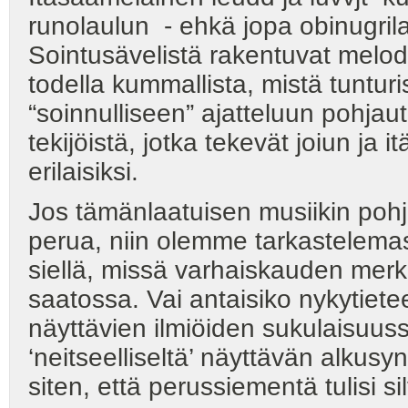
runolaulun - ehkä jopa obinugril
Sointusävelistä rakentuvat melodi
todella kummallista, mistä tuntu
“soinnulliseen” ajatteluun pohjau
tekijöistä, jotka tekevät joiun ja i
erilaisiksi.
Jos tämänlaatuisen musiikin poh
perua, niin olemme tarkastelemas
siellä, missä varhaiskauden merk
saatossa. Vai antaisiko nykytiete
näyttävien ilmiöiden sukulaisuus
‘neitseelliseltä’ näyttävän alkusy
siten, että perussiementä tulisi si