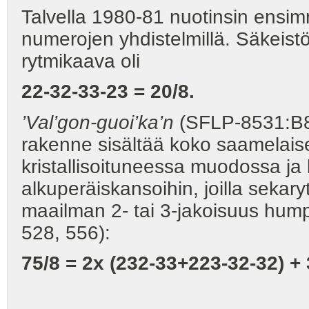
Talvella 1980-81 nuotinsin ensim
numerojen yhdistelmillä. Säkeistön
rytmikaava oli
22-32-33-23 = 20/8.
’Val’gon-guoi’ka’n
(SFLP-8531:B8;
rakenne sisältää koko saamelaise
kristallisoituneessa muodossa ja 
alkuperäiskansoihin, joilla sekary
maailman 2- tai 3-jakoisuus hu
528, 556):
75/8 = 2x (232-33+223-32-32) +