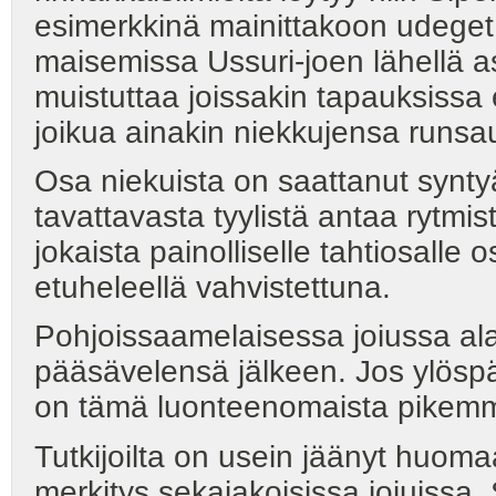
esimerkkinä mainittakoon udeget -
maisemissa Ussuri-joen lähellä a
muistuttaa joissakin tapauksissa
joikua ainakin niekkujensa runsa
Osa niekuista on saattanut syntyä 
tavattavasta tyylistä antaa rytmi
jokaista painolliselle tahtiosalle 
etuheleellä vahvistettuna.
Pohjoissaamelaisessa joiussa ala
pääsävelensä jälkeen. Jos ylöspä
on tämä luonteenomaista pikemmin
Tutkijoilta on usein jäänyt huoma
merkitys sekajakoisissa joiuissa