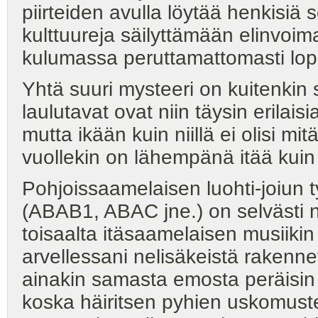
piirteiden avulla löytää henkisiä
kulttuureja säilyttämään elinvoim
kulumassa peruttamattomasti lo
Yhtä suuri mysteeri on kuitenkin 
laulutavat ovat niin täysin erilais
mutta ikään kuin niillä ei olisi 
vuollekin on lähempänä itää kuin 
Pohjoissaamelaisen luohti-joiun t
(ABAB1, ABAC jne.) on selvästi 
toisaalta itäsaamelaisen musiiki
arvellessani nelisäkeistä rakennet
ainakin samasta emosta peräisin
koska häiritsen pyhien uskomuste