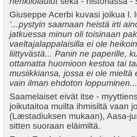
henkilölaulut
sekä - historiassa -
Giuseppe Acerbi kuvasi joikua l. 
’...pystyin saamaan heistä irti ain
jatkuessa minun oli toisinaan pakk
vaeltajalappalaisilla ei ole heik
liittyvästä... Panin ne paperille, 
ottamatta huomioon kestoa tai taht
musiikkiansa, jossa ei ole mieltä e
vain ilman ehdoton loppuminen...
Saamelaiset eivät itse - myyttie
joikutaitoa muilta ihmisiltä vaan j
(Læstadiuksen mukaan), Aasa-juma
sitten suoraan eläimiltä.