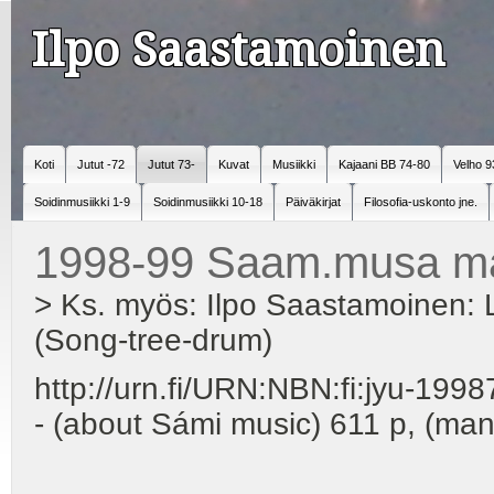
Ilpo Saastamoinen
Koti
Jutut -72
Jutut 73-
Kuvat
Musiikki
Kajaani BB 74-80
Velho 9
Soidinmusiikki 1-9
Soidinmusiikki 10-18
Päiväkirjat
Filosofia-uskonto jne.
1998-99 Saam.musa ma
> Ks. myös: Ilpo Saastamoinen: L
(Song-tree-drum)
http://urn.fi/URN:NBN:fi:
- (about Sámi music) 611 p, (man