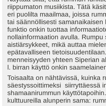
riippumaton musiikista. Tätä käsit
eri puolilta maailmaa, joissa rum
tai säännöllisesti samanaikaisen
funktio onkin tuottaa informaatiot
nollainformaation avulla. Rumpu s
aistiärsykkeet, mikä auttaa miel
epätavalliseen tietoisuudentilaan
menneisyyden yhteen Siperian al
l. birran käyttö onkin saamelainen 
Toisaalta on nähtävissä, kuinka
säestyssoittimeksi siirryttäessä i
shamaanirummun käyttötapoihin. 
kulttuureilla alunperin sama: rum