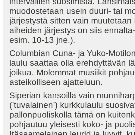
intervallien suosimista. Länsimai
muodostetaan usein duuri- tai mol
järjestystä sitten vain muutetaan 
aiheiden järjestys on siis ennal
esim. 10-13 jne.).
Columbian Cuna- ja Yuko-Motilon 
laulu saattaa olla erehdyttävän l
joikua. Molemmat musiikit pohjau
asteikolliseen ajatteluun.
Siperian kansoilla vain munnihar
(’tuvalainen’) kurkkulaulu suosivat
pallonpuoliskolla tämä on kuitenki
pohjautuu yleisesti koko- ja puoli
Itäsaamelainen leudd ja luvvjt ku