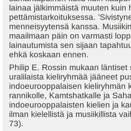
lainaa jälkimmäistä muuten kuin h
pettämistarkoituksessa. ’Sivisty
menneisyytensä kanssa. Musiikin
maailmaan päin on varmasti loppu
lainautumista sen sijaan tapaht
ehkä koskaan ennen.
Philip E. Rossin mukaan läntiset
uralilaista kieliryhmää jääneet p
indoeurooppalaisen kieliryhmän ki
rannikolle, Kamtshatkalle ja Saha
indoeurooppalaisten kielien ja ka
ilman kielellistä ja musiikillista
73).