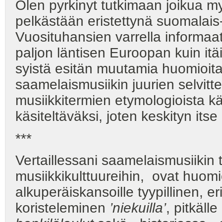
Olen pyrkinyt tutkimaan joikua 
pelkästään eristettynä suomalais-
Vuosituhansien varrella informaa
paljon läntisen Euroopan kuin it
syistä esitän muutamia huomioita, 
saamelaismusiikin juurien selvitt
musiikkitermien etymologioista kä
käsiteltäväksi, joten keskityn itse
***
Vertaillessani saamelaismusiiki
musiikkikulttuureihin, ovat huom
alkuperäiskansoille tyypillinen, e
koristeleminen
’niekuilla’
, pitkäll