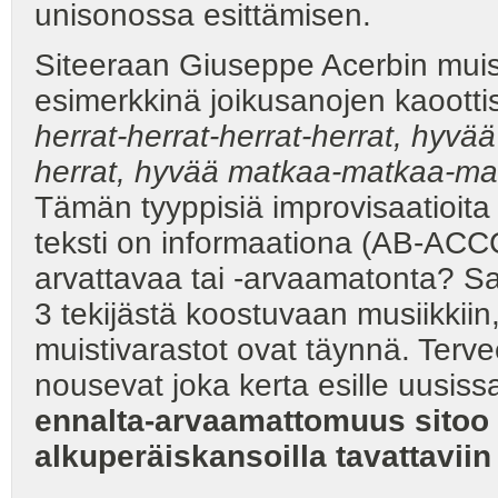
unisonossa esittämisen.
Siteeraan Giuseppe Acerbin muis
esimerkkinä joikusanojen kaoottis
herrat-herrat-herrat-herrat, hyv
herrat, hyvää matkaa-matkaa-ma
Tämän tyyppisiä improvisaatioit
teksti on informaationa (AB-A
arvattavaa tai -arvaamatonta? 
3 tekijästä koostuvaan musiikkiin
muistivarastot ovat täynnä. Terve
nousevat joka kerta esille uusiss
ennalta-arvaamattomuus sitoo 
alkuperäiskansoilla tavattavii