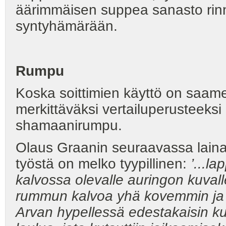
äärimmäisen suppea sanasto rinna
syntyhämärään.
Rumpu
Koska soittimien käyttö on saamela
merkittäväksi vertailuperusteeks
shamaanirumpu.
Olaus Graanin seuraavassa laina
työstä on melko tyypillinen:
’...l
kalvossa olevalle auringon kuvall
rummun kalvoa yhä kovemmin ja k
Arvan hypellessä edestakaisin kuvi