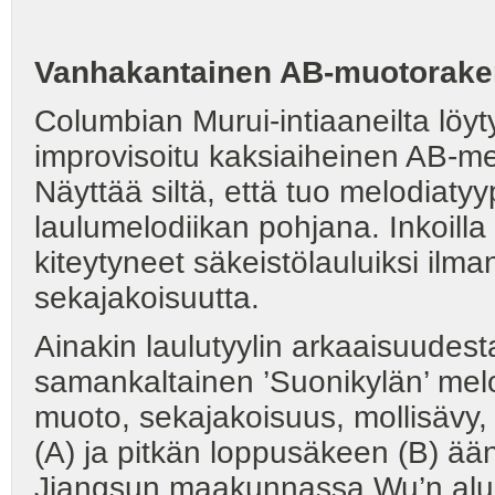
Vanhakantainen AB-muotorak
Columbian Murui-intiaaneilta löyt
improvisoitu kaksiaiheinen AB-m
Näyttää siltä, että tuo melodiatyy
laulumelodiikan pohjana. Inkoilla
kiteytyneet säkeistölauluiksi ilm
sekajakoisuutta.
Ainakin laulutyylin arkaaisuudest
samankaltainen ’Suonikylän’ melo
muoto, sekajakoisuus, mollisävy,
(A) ja pitkän loppusäkeen (B) ään
Jiangsun maakunnassa Wu’n alue