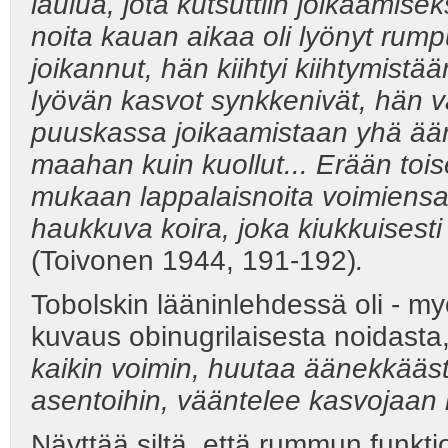
laulua, jota kutsuttiin joikaamisek
noita kauan aikaa oli lyönyt ru
joikannut, hän kiihtyi kiihtymist
lyövän kasvot synkkenivät, hän vai
puuskassa joikaamistaan yhä ään
maahan kuin kuollut... Erään to
mukaan lappalaisnoita voimiensa t
haukkuva koira, joka kiukkuisesti
(Toivonen 1944, 191-192)
.
Tobolskin lääninlehdessä oli - m
kuvaus obinugrilaisesta noidasta,
kaikin voimin, huutaa äänekkäästi
asentoihin, vääntelee kasvojaan hi
Näyttää siltä, että rummun funkt