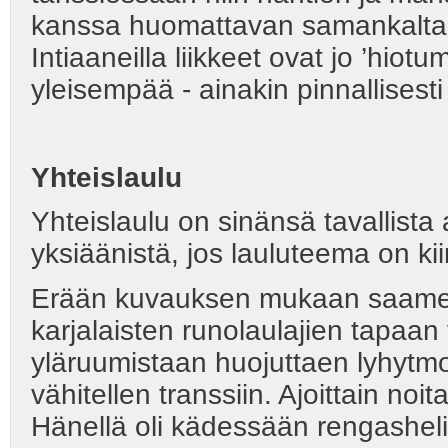
kanssa huomattavan samankaltaise
Intiaaneilla liikkeet ovat jo ’hiotu
yleisempää - ainakin pinnallisesti
Yhteislaulu
Yhteislaulu on sinänsä tavallist
yksiäänistä, jos lauluteema on kii
Erään kuvauksen mukaan saamela
karjalaisten runolaulajien tapaan
yläruumistaan huojuttaen lyhytmot
vähitellen transsiin. Ajoittain no
Hänellä oli kädessään rengashelist