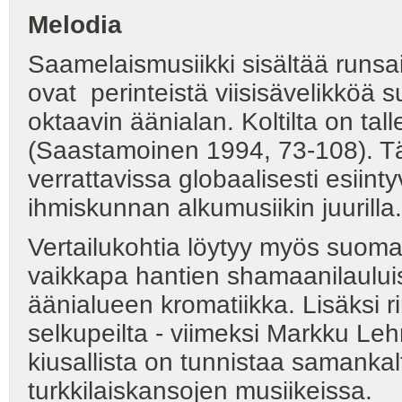
Melodia
Saamelaismusiikki sisältää runsai
ovat perinteistä viisisävelikköä 
oktaavin äänialan. Koltilta on tal
(Saastamoinen 1994, 73-108). Tä
verrattavissa globaalisesti esiin
ihmiskunnan alkumusiikin juurilla.
Vertailukohtia löytyy myös suomal
vaikkapa hantien shamaanilaului
äänialueen kromatiikka. Lisäksi r
selkupeilta - viimeksi Markku Leh
kiusallista on tunnistaa samankal
turkkilaiskansojen musiikeissa.