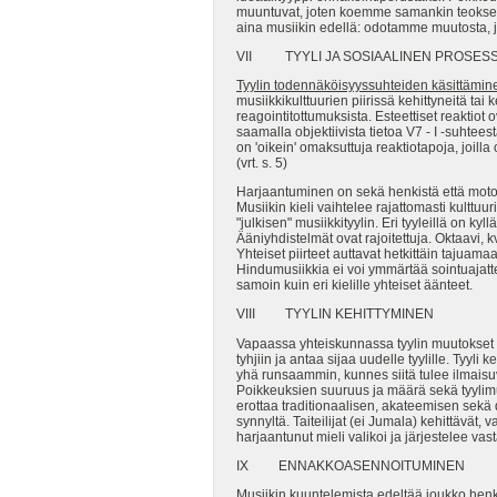
muuntuvat, joten koemme samankin teoksen e
aina musiikin edellä: odotamme muutosta, jat
VII TYYLI JA SOSIAALINEN PROSESS
Tyylin todennäköisyyssuhteiden käsittäminen 
musiikkikulttuurien piirissä kehittyneitä tai
reagointitottumuksista. Esteettiset reaktiot 
saamalla objektiivista tietoa V7 - I -suhte
on 'oikein' omaksuttuja reaktiotapoja, joilla
(vrt. s. 5)
Harjaantuminen on sekä henkistä että motor
Musiikin kieli vaihtelee rajattomasti kulttu
"julkisen" musiikkityylin. Eri tyyleillä on 
Ääniyhdistelmät ovat rajoitettuja. Oktaavi, k
Yhteiset piirteet auttavat hetkittäin tajuama
Hindumusiikkia ei voi ymmärtää sointuajatt
samoin kuin eri kielille yhteiset äänteet.
VIII TYYLIN KEHITTYMINEN
Vapaassa yhteiskunnassa tyylin muutokset 
tyhjiin ja antaa sijaa uudelle tyylille. Tyyl
yhä runsaammin, kunnes siitä tulee ilmaisu
Poikkeuksien suuruus ja määrä sekä tyylimuu
erottaa traditionaalisen, akateemisen sekä 
synnyltä. Taiteilijat (ei Jumala) kehittävät, 
harjaantunut mieli valikoi ja järjestelee vas
IX ENNAKKOASENNOITUMINEN
Musiikin kuuntelemista edeltää joukko henki