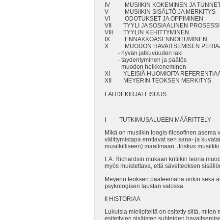
IV MUSIIKIN KOKEMINEN JA TUNN
V MUSIIKIN SISÄLTÖ JA MERK
VI ODOTUKSET JA OPPIMIN
VII TYYLI JA SOSIAALINEN PR
VIII TYYLIN KEHITTYMINE
IX ENNAKKOASENNOITUMIN
X MUODON HAVAITSEMISEN PERIA
- hyvän jatkuvuuden laki
- täydentyminen ja päätös
- muodon heikkeneminen
XI YLEISIÄ HUOMIOITA REFERENTIAA
XII MEYERIN TEOKSEN MERK
LÄHDEKIRJALLISUUS
I TUTKIMUSALUEEN MÄÄRITTELY
Mikä on musiikin loogis-filosofinen asema 
välittymistapa erottavat sen sana- ja kuvatai
musiikilliseen) maailmaan. Joskus musiikki nä
I. A. Richardsin mukaan kritiikin teoria mu
myös muistettava, että sävelteoksen sisällön
Meyerin teoksen pääteemana onkin sekä älyl
psykologisen taustan valossa.
II HISTORIAA
Lukuisia mielipiteitä on esitetty siitä, miten 
esitettyjen sisäisten suhteiden havaitsemi