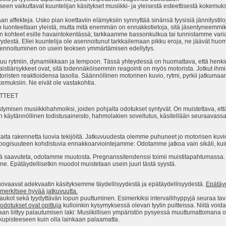
en vaikuttavat kuuntelijan käsitykset musiikki- ja yleisestä esteettisestä kokemuk
affekteja. Usko pian koettaviin elämyksiin synnyttää sinänsä fyysisiä jännitystil
 luonteeltaan yleistä, mutta mitä enemmän on ennakkotietoja, sitä jäsentyneemmiks
edon kohteet esille havaintokentässä; tarkkaamme bassonkulkua tai tunnistamme vari
estä. Ellei kuuntelija ole asennoitunut tarkkailemaan pikku eroja, ne jäävät huom
nnoituminen on usein teoksen ymmärtämisen edellytys.
 rytmiin, dynamiikkaan ja tempoon. Tässä yhteydessä on huomattava, että henkine
aistiärsykkeet ovat, sitä todennäköisemmin reagointi on myös motorista. Jotkut ihm
oristen reaktioidensa tasolla. Säännöllinen motorinen kuvio, rytmi, pyrkii jatkumaa
emuksiin. Ne eivät ole vastakohtia.
TTEET
estymisen musiikkihahmoiksi, joiden pohjalta odotukset syntyvät. On muistettava, että
 käytännöllinen todistusaineisto, hahmolakien sovellutus, käsitellään seuraavassa 
aita rakennetta luovia tekijöitä. Jatkuvuudesta olemme puhuneet jo motorisen kuv
loogisuuteen kohdistuvia ennakkoarviointejamme: Odotamme jatkoa vain sikäli, ku
ä saavuteta, odotamme muutosta. Pregnanssitendenssi toimii muistitapahtumassa. 
e. Epätäydellisetkin muodot muistetaan usein juuri tästä syystä.
ovaavat adekvaatin käsityksemme täydellisyydestä ja epätäydellisyydestä.
Epätäyd
 merkitsee hyvää jatkuvuutta.
 aukot sekä tyydyttävän lopun puuttuminen. Esimerkiksi intervallihyppyjä seuraa taval
odotukset ovat opittuja
kulloinkin kysymyksessä olevan tyylin puitteissa. Niitä voi
an liittyy palautumisen laki: Musiikillisen ympäristön pysyessä muuttumattomana on 
kupisteeseen kuin olla lainkaan palaamatta.