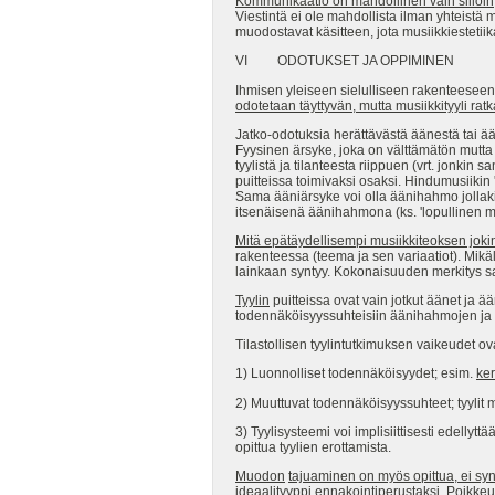
Kommunikaatio on mahdollinen vain silloin,
Viestintä ei ole mahdollista ilman yhteistä
muodostavat käsitteen, jota musiikkiestetiik
VI ODOTUKSET JA OPPIMINEN
Ihmisen yleiseen sielulliseen rakenteeseen
odotetaan täyttyvän, mutta musiikkityyli ra
Jatko-odotuksia herättävästä äänestä tai ää
Fyysinen ärsyke, joka on välttämätön mutta
tyylistä ja tilanteesta riippuen (vrt. jonkin
puitteissa toimivaksi osaksi. Hindumusiikin '
Sama ääniärsyke voi olla äänihahmo jollak
itsenäisenä äänihahmona (ks. 'lopullinen mer
Mitä epätäydellisempi musiikkiteoksen jok
rakenteessa (teema ja sen variaatiot). Mikä
lainkaan syntyy. Kokonaisuuden merkitys sa
Tyylin
puitteissa ovat vain jotkut äänet ja ä
todennäköisyyssuhteisiin äänihahmojen ja
Tilastollisen tyylintutkimuksen vaikeudet ov
1) Luonnolliset todennäköisyydet; esim.
ker
2) Muuttuvat todennäköisyyssuhteet; tyylit m
3) Tyylisysteemi voi implisiittisesti edellytt
opittua tyylien erottamista.
Muodon
tajuaminen on myös opittua, ei sy
ideaalityyppi ennakointiperustaksi. Poikk