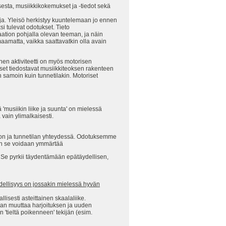
sesta, musiikkikokemukset ja -tiedot sekä
oja. Yleisö herkistyy kuuntelemaan jo ennen
i tulevat odotukset. Tieto
aation pohjalla olevan teeman, ja näin
aamatta, vaikka saattavatkin olla avain
n aktiviteetti on myös motorisen
iset tiedostavat musiikkiteoksen rakenteen
n samoin kuin tunnetilakin. Motoriset
 'musiikin liike ja suunta' on mielessä
vain ylimalkaisesti.
ion ja tunnetilan yhteydessä. Odotuksemme
in se voidaan ymmärtää
Se pyrkii täydentämään epätäydellisen,
ellisyys on jossakin mielessä hyvän
lisesti asteittainen skaalaliike.
daan muuttaa harjoituksen ja uuden
'tieltä poikenneen' tekijän (esim.