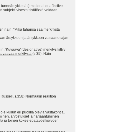
 tunneärsykkeitä (emotional or affective
in subjektiivisesta sisällöstä voidaan
sen näin: "Mikä tahansa saa merkitystä
aavan ärsykkeen ja ärsykkeen vastaanottajan
in. 'Kuvaava' (designative) merkitys liittyy
kuvaavaa merkitystä
(s.35). Näin
(Russell, s.358) Normaalin reaktion
le kuilun eri puolilla olevia vastakohtia,
uminen, arvostukset ja harjaantuminen
sta ja toinen kokee epätäydellisyyden