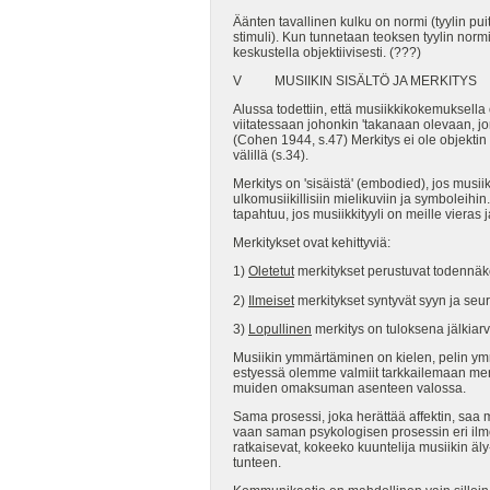
Äänten tavallinen kulku on normi (tyylin pu
stimuli). Kun tunnetaan teoksen tyylin normi
keskustella objektiivisesti. (???)
V MUSIIKIN SISÄLTÖ JA MERKITYS
Alussa todettiin, että musiikkikokemuksella
viitatessaan johonkin 'takanaan olevaan, jo
(Cohen 1944, s.47) Merkitys ei ole objekti
välillä (s.34).
Merkitys on 'sisäistä' (embodied), jos musiik
ulkomusiikillisiin mielikuviin ja symboleihin
tapahtuu, jos musiikkityyli on meille vieras 
Merkitykset ovat kehittyviä:
1)
Oletetut
merkitykset perustuvat todennäk
2)
Ilmeiset
merkitykset syntyvät syyn ja seu
3)
Lopullinen
merkitys on tuloksena jälkiarv
Musiikin ymmärtäminen on kielen, pelin ymm
estyessä olemme valmiit tarkkailemaan mer
muiden omaksuman asenteen valossa.
Sama prosessi, joka herättää affektin, saa m
vaan saman psykologisen prosessin eri ilmen
ratkaisevat, kokeeko kuuntelija musiikin äl
tunteen.