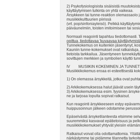
2) Psykofysiologisista sisäisistä muutoksis
käyttäytymisen tulkinta on yhtä vaikeaa.
Ärsykkeen tai tunne-reaktion olemassaolo ja 
musiikkikulttuurien piirissä
(vrt. pop/sinfoniayleisö). Pelkkä käyttäyty
päiväunelmiin, toisten imitoimiseen tai so
Normaali reagointi tapahtuu tiedottomasti. T
opittua, tiedottavaa
'kuvaavaa käyttäytymist
Tunnekokemus on kuitenkin jäsentynyt, koska
Kauniin tunne-kokemukset ovat ratkaistuja, p
tietoista tarkkailua. Jäsentyneen tunnekäy
sovittujen merkkien ja symbolien käyttö tun
IV MUSIIKIN KOKEMINEN JA TUNNET
Musiikkikokemus eroaa ei-esteettisestä kok
1) On olemassa ärsykkeitä, jotka ovat puhtaas
2) Arkikokemuksessa halut jäävät usein täy
3) Arkikokemuksessa esim. fyysinen ärsyke s
ne ja tarjoaa lopulta sopivat ratkaisut.
Kun reagointi ärsykkeeseen estyy epävarma
huippusoinnun jälkeen odotamme perussoint
Epäselvästä ärsyketilanteesta etsimme selvyy
suuremmiksi kasvavat epätietoisuus ja pelk
musiikkikokemukset yhtyvät yleisiin elämänk
Ratkaisut voivat olla odottamattomia. Yllät
närkästymme tai pidämme tilannetta tarkoit