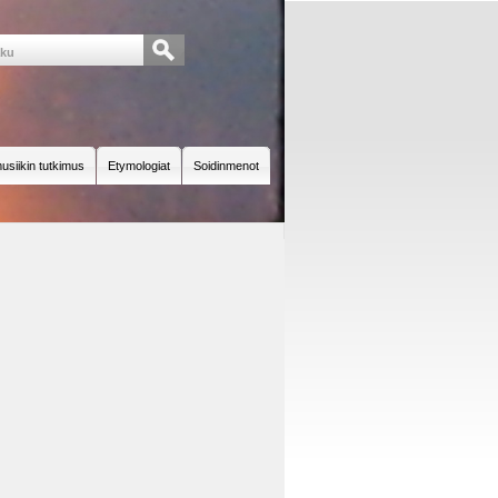
usiikin tutkimus
Etymologiat
Soidinmenot