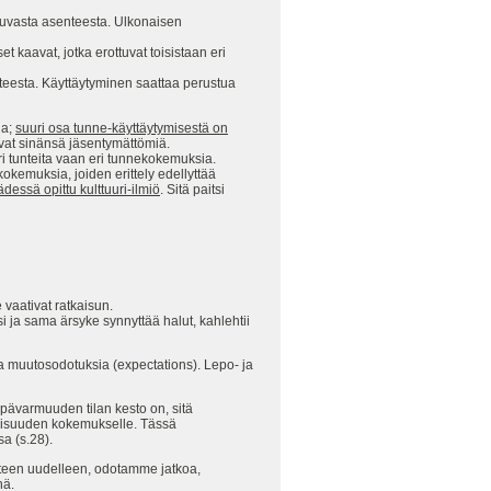
utuvasta asenteesta. Ulkonaisen
t kaavat, jotka erottuvat toisistaan eri
hteesta. Käyttäytyminen saattaa perustua
ia;
suuri osa tunne-käyttäytymisestä on
ovat sinänsä jäsentymättömiä.
ri tunteita vaan eri tunnekokemuksia.
kokemuksia, joiden erittely edellyttää
essä opittu kulttuuri-ilmiö
. Sitä paitsi
vaativat ratkaisun.
i ja sama ärsyke synnyttää halut, kahlehtii
a muutosodotuksia (expectations). Lepo- ja
epävarmuuden tilan kesto on, sitä
toisuuden kokemukselle. Tässä
a (s.28).
lanteen uudelleen, odotamme jatkoa,
nä.