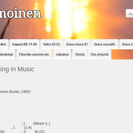
amoinen
iikki
Kajaani BB 74-80
Velho 93-01
Soiva musa-87
Soiva musa88-
Soiva m
äiväkirjat
Filosofia-uskonto jne.
Julkaisut
Yleistä
Ota yhteyttä
ng in Music
hoenix Books, 1965)
LY ...1 (Meyer s.:)
.1 (1-6)
TEORIA ...3 (6-22)