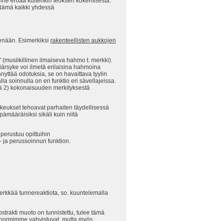
ne eroaa kuitenkin teoksen kokemisesta.
. Nämä kaikki yhdessä
kenään. Esimerkiksi
rakenteellisten aukkojen
 (musiikillinen ilmaiseva hahmo t. merkki).
iärsyke voi ilmetä erilaisina hahmoina
ynnyttää odotuksia, se on havaittava tyylin
la soinnulla on eri funktio eri sävellajeissa.
tä 2) kokonaisuuden merkityksestä
keukset tehoavat parhaiten täydellisessä
ämääräisiksi sikäli kuin niitä
 perustuu opittuihin
ja perussoinnun funktion.
aa herkkää tunnereaktiota, so. kuuntelemalla
trakti muoto on tunnistettu, tulee tämä
tonormimme vahvistuvat, mutta myös