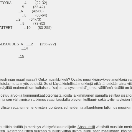
ETEORIA ...4 (22-32)
ITYS ...5 (32-42)
EN ...6 (42-60)
OSESSI ...8 (60-64)
N ...9 (64-73)
EN ...9 (73-82)
ATTEET ...10 (83-255)
LISUUDESTA ...12 (256-272)
ITYS ...14
 ...15
viestinnän maailmassa? Onko musiikki kieli? Ovatko musiikkiärsykkeet merkkejä vai
teista, mutta myös tieteistä. Se ei käytä kielellisiä merkkejä eikä läheskään aina vii
yttää matematiikan kaltaiselta 'suljetulta systeemiltä', jonka välittämä sisältö on äly
odostuu arvo- ja kommunikaatioteoriasta, joista jälkimmäinen samalla selittää sisäll
 ja sen välittymisen tutkimus vaatii taustalla olevien kulttuuri- sekä tyyliyhteyksie
listen että tunnemerkitysten luonteen, suhteiden ja alkuehtojen tutkimus musiikin 
musiikin sisältö ja merkitys välittyvät kuuntelijalle.
Absolutistit
väittävät musiikin mer
seen.
Referentialistien
mukaan musiikki viittaa ulkomusiikilliseen maailmaan; käsitteisii