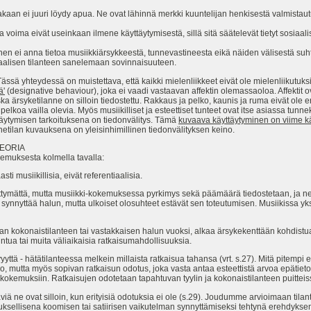
takaan ei juuri löydy apua. Ne ovat lähinnä merkki kuuntelijan henkisestä valmista
voima eivät useinkaan ilmene käyttäytymisestä, sillä sitä säätelevät tietyt sosiaalise
minen ei anna tietoa musiikkiärsykkeestä, tunnevastineesta eikä näiden välisestä su
siaalisen tilanteen sanelemaan sovinnaisuuteen.
ässä yhteydessä on muistettava, että kaikki mielenliikkeet eivät ole mielenliikutuks
ä'
(designative behaviour), joka ei vaadi vastaavan affektin olemassaoloa. Affektit 
 ärsyketilanne on silloin tiedostettu. Rakkaus ja pelko, kaunis ja ruma eivät ole e
elkoa vailla olevia. Myös musiikilliset ja esteettiset tunteet ovat itse asiassa tunne
ttäytymisen tarkoituksena on tiedonvälitys. Tämä
kuvaava käyttäytyminen on viime käd
netilan kuvauksena on yleisinhimillinen tiedonvälityksen keino.
EORIA
emuksesta kolmella tavalla:
ti musiikillisia, eivät referentiaalisia.
ttymättä, mutta musiikki-kokemuksessa pyrkimys sekä päämäärä tiedostetaan, ja ne 
ynnyttää halun, mutta ulkoiset olosuhteet estävät sen toteutumisen. Musiikissa yks
n kokonaistilanteen tai vastakkaisen halun vuoksi, alkaa ärsykekenttään kohdistu
ua tai muita väliaikaisia ratkaisumahdollisuuksia.
ttä - hätätilanteessa melkein millaista ratkaisua tahansa (vrt. s.27). Mitä pitempi 
o, mutta myös sopivan ratkaisun odotus, joka vasta antaa esteettistä arvoa epätie
okemuksiin. Ratkaisujen odotetaan tapahtuvan tyylin ja kokonaistilanteen puitteiss
täviä ne ovat silloin, kun erityisiä odotuksia ei ole (s.29). Joudumme arvioimaan ti
uksellisena koomisen tai satiirisen vaikutelman synnyttämiseksi tehtynä erehdykse