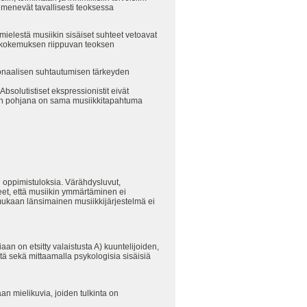
enevät tavallisesti teoksessa
n mielestä musiikin sisäiset suhteet vetoavat
unnekokemuksen riippuvan teoksen
tionaalisen suhtautumisen tärkeyden
bsolutistiset ekspressionistit eivät
ien pohjana on sama musiikkitapahtuma
n oppimistuloksia. Värähdysluvut,
eet, että musiikin ymmärtäminen ei
 mukaan länsimainen musiikkijärjestelmä ei
an on etsitty valaistusta A) kuuntelijoiden,
istä sekä mittaamalla psykologisia sisäisiä
an mielikuvia, joiden tulkinta on