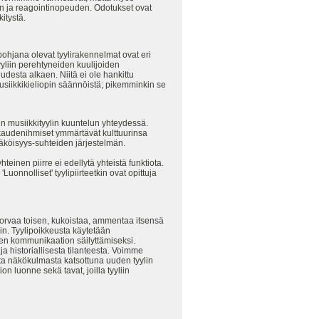
un ja reagointinopeuden. Odotukset ovat
itystä.
ohjana olevat tyylirakennelmat ovat eri
tyyliin perehtyneiden kuulijoiden
uudesta alkaen. Niitä ei ole hankittu
musiikkikieliopin säännöistä; pikemminkin se
in musiikkityylin kuuntelun yhteydessä.
ikakaudenihmiset ymmärtävät kulttuurinsa
nnäköisyys-suhteiden järjestelmän.
teinen piirre ei edellytä yhteistä funktiota.
'Luonnolliset' tyylipiirteetkin ovat opittuja
orvaa toisen, kukoistaa, ammentaa itsensä
äsin. Tyylipoikkeusta käytetään
sen kommunikaation säilyttämiseksi.
 historiallisesta tilanteesta. Voimme
sta näkökulmasta katsottuna uuden tyylin
on luonne sekä tavat, joilla tyyliin