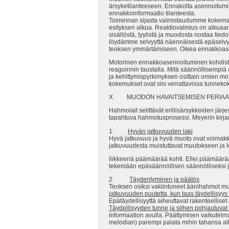
ärsyketilanteeseen. Ennakolta asennoitumise
ennakkoinformaatio tilanteesta.
Toiminnan sijasta valmistaudumme kokemaan 
esityksen alkua. Reaktiovalmius on alkuaan
sisällöstä, tyylistä ja muodosta nostaa ti
löydämme selvyyttä näennäisestä epäselvyyd
teoksen ymmärtämiseen. Oikea ennakkoase
Motorinen ennakkoasennoituminen kohdistuu
reagoinnin taustalla. Mitä säännöllisempiä 
ja kehittymispyrkimyksen osittain omien mot
kokemukset ovat siis verrattavissa tunnekok
X MUODON HAVAITSEMISEN PERIAA
Hahmolait selittävät erillisärsykkeiden järj
tapahtuva hahmotusprosessi. Meyerin kirjan
1.
Hyvän jatkuvuuden laki
Hyvä jatkuvuus ja hyvä muoto ovat voimakk
jatkuvuudesta muistuttavat muutokseen ja 
liikkeenä päämäärää kohti. Ellei päämäärä
tekemään epäsäännöllisen säännölliseksi jn
2.
Täydentyminen ja päätös
Teoksen osiksi vakiintuneet äänihahmot mu
jatkuvuuden puutetta, kun
taas täydellisyys
Epätäydellisyyttä aiheuttavat rakenteelliset
Täydellisyyden tunne ja
siihen pohjautuvat 
informaation avulla. Päättymisen vaikutelma
melodian) parempi palata mihin tahansa al