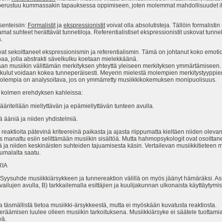
perustuu kummassakin tapauksessa oppimiseen, joten molemmat mahdollisuudet ilm
senteisiin:
Formalistit
ja
ekspressionistit
voivat olla absolutisteja. Tällöin formalisti
samat suhteet herättävät tunnetiloja. Referentialistiset ekspressionistit uskovat t
.
 ovat sekoittaneet ekspressionismin ja referentialismin. Tämä on johtanut koko emo
apaa, jolla abstrakti sävelkulku koetaan mielekkäänä.
amaan musiikin välittämän merkityksen yhteyttä yleiseen merkityksen ymmärtämiseen. A
lkulut voidaan kokea tunneperäisesti. Meyerin mielestä molempien merkitystyypp
olempia on analysoitava, jos on ymmärretty musiikkikokemuksen monipuolisuus.
u kolmen erehdyksen kahleissa:
ääritellään miellyttävän ja epämiellyttävän tunteen avulla.
iä ääniä ja niiden yhdistelmiä.
reaktioita pätevinä kriteereinä paikasta ja ajasta riippumatta kieltäen niiden oleva
is manattu esiin selittämään musiikin sisältöä. Mutta hahmopsykologit ovat osoittan
ä ja niiden keskinäisten suhteiden tajuamisesta käsin. Vertailevan musiikkitieteen
Jumalalta saatu.
IA
 Syysuhde musiikkiärsykkeen ja tunnereaktion välillä on myös jäänyt hämäräksi. Asia
kuvailujen avulla, B) tarkkailemalla esittäjien ja kuulijakunnan ulkonaista käyttäytym
a täsmällistä tietoa musiikki-ärsykkeestä, mutta ei myöskään kuvatusta reaktiosta.
heräämisen luulee olleen musiikin tarkoituksena. Musiikkiärsyke ei säätele tuottamia
vä.