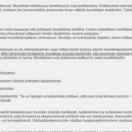
itteissa). Muutokset odotetussa sävelkulussa ovat poikkeuksia. Poikkeukset ovat siis
t, voidaan sen tunnesisältöä analysoida ilman viitteitä kuuntelijan reaktioihin. Tällö
 on sekä kuvaavaa että puhtaasti musiikillista sisältöä. Cohen määrittelee merkityk
nka yhteydessä viittaavan merkin täydellinen luonne paljastuu. "
n eikä musiikkiärsykkeen ominaisuus. Merkitys on kolmisuhde objektin, siihen viitt
kiärsyke ei ole referentiaalinen vaan viittaa toisiin tulossa oleviin musiikkitapahtumi
.
Mitä vähemmän löydämme musiikista sisäistä merkitystä, sitä enemmän
etsimme 
ja odotuksia ei synny. Merkitykset ovat sidoksissa kulttuuriin sekä musiikkityyliin.
öisyyteen.
rauksen välisen yhteyden tajuamisesta.
ioinnista.
ärtämistä: "Se on tapojen omaksumista olettaen, että muut ovat tehneet samoin." 
kitystä
eidät tarkkailemaan musiikin sisäistä merkitystä. Ajatteleminen ja tunteminen eivät o
tymiä, joita formalisti ja ekspressionisti pohtivat vain eri näkökulmista. Asennoit
y- vai tunnepitoisesti. Odotustilanteessa joku odottaa huippuseptimisoinnun purkau