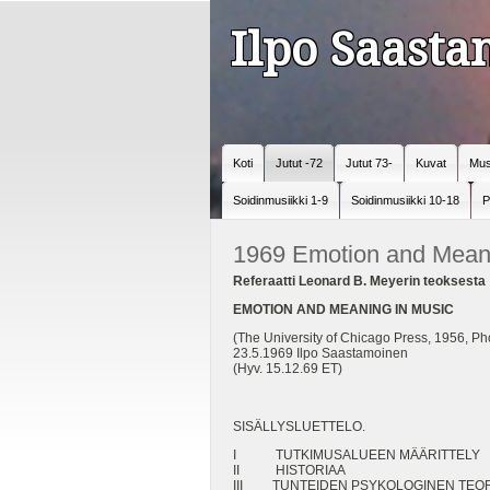
Ilpo Saast
Koti
Jutut -72
Jutut 73-
Kuvat
Mus
Soidinmusiikki 1-9
Soidinmusiikki 10-18
P
1969 Emotion and Meani
Referaatti Leonard B. Meyerin teoksesta
EMOTION AND MEANING IN MUSIC
(The University of Chicago Press, 1956, P
23.5.1969 Ilpo Saastamoinen
(Hyv. 15.12.69 ET)
SISÄLLYSLUETTELO.
I TUTKIMUSALUEEN MÄÄRITTE
II HISTORIAA ..
III TUNTEIDEN PSYKOLOGINEN 