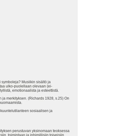
 symboleja? Musiikin sisältö ja
ttaa ulko-puolellaan olevaan (ei-
llistä, emotionaalista ja esteettistä.
ön ja merkityksen. (Richards 1928, s.25) On
n huomaamista.
kuuntelutilanteen sosiaalisen ja
kityksen perustuvan yksinomaan teoksessa
n, toimintaan ja inhimillisiin toiveisiin.