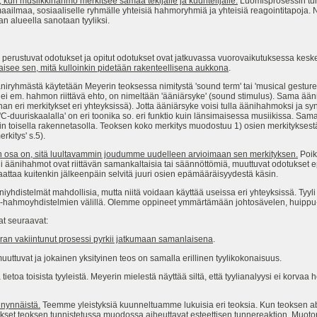
 kun musiikkihahmo merkitsee samaa tekijälle ja kuuntelijalle.
Luomisprosessin tun
 maailmaa, sosiaaliselle ryhmälle yhteisiä hahmoryhmiä ja yhteisiä reagointitapoja
an alueella sanotaan tyyliksi.
 perustuvat odotukset ja opitut odotukset ovat jatkuvassa vuorovaikutuksessa kes
tkaisee sen, mitä kulloinkin pidetään rakenteellisena aukkona
.
niryhmästä käytetään Meyerin teoksessa nimitystä 'sound term' tai 'musical gesture'
 ei em. hahmon riittävä ehto, on nimeltään 'ääniärsyke' (sound stimulus). Sama ään
 sanan eri merkitykset eri yhteyksissä). Jotta ääniärsyke voisi tulla äänihahmoksi ja s
C-duuriskaalalla' on eri toonika so. eri funktio kuin länsimaisessa musiikissa. Samal
in toisella rakennetasolla. Teoksen koko merkitys muodostuu 1) osien merkitykses
kitys' s.5).
in osa on, sitä luultavammin joudumme uudelleen arvioimaan sen merkityksen.
Poik
li äänihahmot ovat riittävän samankaltaisia tai säännöttömiä, muuttuvat odotukset ep
attaa kuitenkin jälkeenpäin selvitä juuri osien epämääräisyydestä käsin.
äniyhdistelmät mahdollisia, mutta niitä voidaan käyttää useissa eri yhteyksissä. Tyyli
 -hahmoyhdistelmien välillä. Olemme oppineet ymmärtämään johtosävelen, huippu- 
at seuraavat:
ran vakiintunut prosessi pyrkii jatkumaan samanlaisena
.
uuttuvat ja jokainen yksityinen teos on samalla erillinen tyylikokonaisuus.
ää tietoa toisista tyyleistä. Meyerin mielestä näyttää siltä, että tyylianalyysi ei korv
nnynnäistä.
Teemme yleistyksiä kuunneltuamme lukuisia eri teoksia. Kun teoksen abs
eukset teoksen tunnistetussa muodossa aiheuttavat esteettisen tunnereaktion. Muo