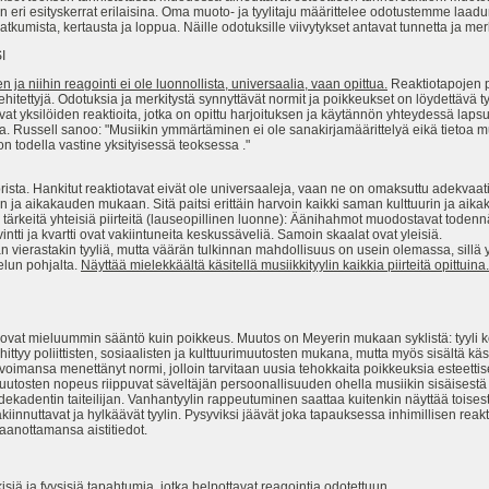
ri esityskerrat erilaisina. Oma muoto- ja tyylitaju määrittelee odotustemme laad
kumista, kertausta ja loppua. Näille odotuksille viivytykset antavat tunnetta ja merk
I
ja niihin reagointi ei ole luonnollista, universaalia, vaan opittua.
Reaktiotapojen p
 kehitettyjä. Odotuksia ja merkitystä synnyttävät normit ja poikkeukset on löydettävä 
ovat yksilöiden reaktioita, jotka on opittu harjoituksen ja käytännön yhteydessä laps
esta. Russell sanoo: "Musiikin ymmärtäminen ei ole sanakirjamäärittelyä eikä tietoa 
 on todella vastine yksityisessä teoksessa ."
ista. Hankitut reaktiotavat eivät ole universaaleja, vaan ne on omaksuttu adekvaat
urin ja aikakauden mukaan. Sitä paitsi erittäin harvoin kaikki saman kulttuurin ja a
kyllä tärkeitä yhteisiä piirteitä (lauseopillinen luonne): Äänihahmot muodostavat tode
vintti ja kvartti ovat vakiintuneita keskussäveliä. Samoin skaalat ovat yleisiä.
an vierastakin tyyliä, mutta väärän tulkinnan mahdollisuus on usein olemassa, sillä yh
elun pohjalta.
Näyttää mielekkäältä käsitellä musiikkityylin kaikkia piirteitä opittuina.
ovat mieluummin sääntö kuin poikkeus. Muutos on Meyerin mukaan syklistä: tyyli k
i kehittyy poliittisten, sosiaalisten ja kulttuurimuutosten mukana, mutta myös sisältä k
voimansa menettänyt normi, jolloin tarvitaan uusia tehokkaita poikkeuksia esteetti
tosten nopeus riippuvat säveltäjän persoonallisuuden ohella musiikin sisäisestä ja
dekadentin taiteilijan. Vanhantyylin rappeutuminen saattaa kuitenkin näyttää toise
vakiinnuttavat ja hylkäävät tyylin. Pysyviksi jäävät joka tapauksessa inhimillisen reakti
taanottamansa aistitiedot.
siä ja fyysisiä tapahtumia, jotka helpottavat reagointia odotettuun