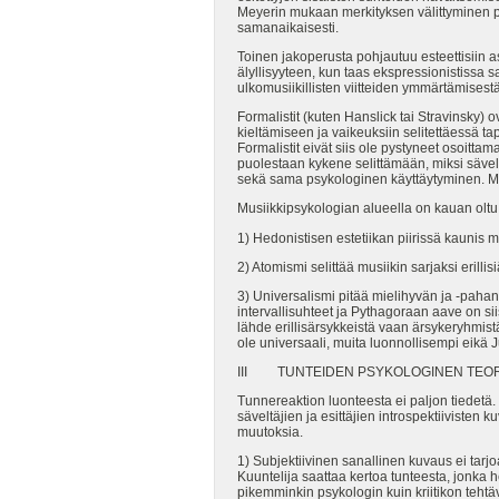
Meyerin mukaan merkityksen välittyminen 
samanaikaisesti.
Toinen jakoperusta pohjautuu esteettisiin a
älyllisyyteen, kun taas ekspressionistissa 
ulkomusiikillisten viitteiden ymmärtämisestä
Formalistit (kuten Hanslick tai Stravinsky)
kieltämiseen ja vaikeuksiin selitettäessä t
Formalistit eivät siis ole pystyneet osoitt
puolestaan kykene selittämään, miksi säve
sekä sama psykologinen käyttäytyminen. M
Musiikkipsykologian alueella on kauan olt
1) Hedonistisen estetiikan piirissä kaunis m
2) Atomismi selittää musiikin sarjaksi erillis
3) Universalismi pitää mielihyvän ja -pahan 
intervallisuhteet ja Pythagoraan aave on si
lähde erillisärsykkeistä vaan ärsykeryhmist
ole universaali, muita luonnollisempi eikä 
III TUNTEIDEN PSYKOLOGINEN TEOR
Tunnereaktion luonteesta ei paljon tiedetä.
säveltäjien ja esittäjien introspektiivisten 
muutoksia.
1) Subjektiivinen sanallinen kuvaus ei tarjo
Kuuntelija saattaa kertoa tunteesta, jonka 
pikemminkin psykologin kuin kriitikon tehtä