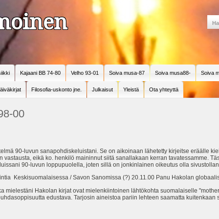
amoinen
iikki
Kajaani BB 74-80
Velho 93-01
Soiva musa-87
Soiva musa88-
Soiva m
äiväkirjat
Filosofia-uskonto jne.
Julkaisut
Yleistä
Ota yhteyttä
 98-00
elmä 90-luvun sanapohdiskeluistani. Se on aikoinaan lähetetty kirjeitse eräälle kielit
en vastausta, eikä ko. henkilö maininnut siitä sanallakaan kerran tavatessamme. Täs
issani 90-luvun loppupuolella, joten sillä on jonkinlainen oikeutus olla sivustolla
ntia Keskisuomalaisessa / Savon Sanomissa (?) 20.11.00 Panu Hakolan globaalisia 
 mielestäni Hakolan kirjat ovat mielenkiintoinen lähtökohta suomalaiselle "mother 
ti puhdasoppisuutta edustava. Tarjosin aineistoa pariin lehteen saamatta kuitenkaan si