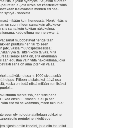
umalista ja joiun synnystä. Se jatkui suoraan
h
-peuratarua (jota virolaiset käsittelevät tällä
uhumattakaan Kalevalasta monien eri osa-
n syntyä - sanoista.
omasti - ikään kuin hengessä. ’Henki’ -käsite
aan on suunnilleen sama kuin alkukuva-
on siis sama kuin kokijan näkökulma,
amattomana, kadotettuna menneisyytenä’.
ttavat sanat muodostavat hengeltään
nkkien puuttuminen tai ’toiseen
on jatkuvassa muutosprosessissa;
iljanjyvä tai sitten koko taivas. Mitä
i, reaalisempi sana on, sitä enemmän
 sijaan edustaa vain yhtä näkökulmaa, joka
strakti sana on aina jotenkin vajaa
hella päiväkirjoissa n. 1000 sivua sekä
 huippu. Piiloon toistaiseksi jäävä osa
tä, koska en tiedä niistä mitään sen lisäksi
puolella.
kulttuurin merkeissä, hän tutki paria
ukea ensin E. Itkosen ’Kieli ja sen
sa: Näin entistä selkeämmin, miten minun
ei
nteiseen etymologia-ajatteluun tiukkoine
anonisoitu perinteinen kielitiede.
asta omiin korviini, joita olin totutellut