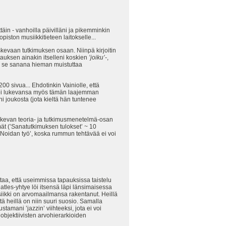
ttäin - vanhoilla päivilläni ja pikemminkin
piston musiikkitieteen laitokselle...
skevaan tutkimuksen osaan. Niinpä kirjoitin
stauksen ainakin itselleni koskien
’joiku’-
,
ska se sanana hieman muistuttaa
00 sivua... Ehdotinkin Vainiolle, että
sanoi lukevansa myös tämän laajemman
ni joukosta (jota kieltä hän tuntenee
oskevan teoria- ja tutkimusmenetelmä-osan
mät (’Sanatutkimuksen tulokset’ ~ 10
 ’Noidan työ’, koska rummun tehtävää ei voi
ttaa, että useimmissa tapauksissa taistelu
les-yhtye löi itsensä läpi länsimaisessa
usiikki on arvomaailmansa rakentanut. Heillä
ttä heillä on niin suuri suosio. Samalla
amani ’jazzin’ viihteeksi, jota ei voi
 objektiivisten arvohierarkioiden