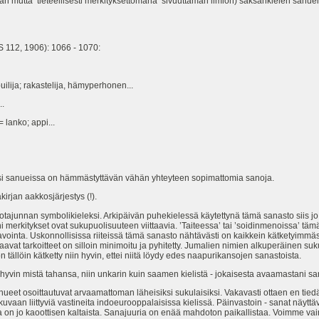
an mutta ’tieteellisesti merkityksettömänä’ sivuuttaman ilmiön) saksankielen sanu
S 112, 1906): 1066 - 1070:
a; rakastelija, hämyperhonen...
.
= lanko; appi...
i sanueissa on hämmästyttävän vähän yhteyteen sopimattomia sanoja.
jan aakkosjärjestys (!).
tajunnan symbolikieleksi. Arkipäivän puhekielessä käytettynä tämä sanasto siis 
 merkitykset ovat sukupuolisuuteen viittaavia. ’Taiteessa’ tai ’soidinmenoissa’ tä
n avointa. Uskonnollisissa riiteissä tämä sanasto nähtävästi on kaikkein kätketyim
aavat tarkoitteet on silloin minimoitu ja pyhitetty. Jumalien nimien alkuperäinen su
 tällöin kätketty niin hyvin, ettei niitä löydy edes naapurikansojen sanastoista.
vin mistä tahansa, niin unkarin kuin saamen kielistä - jokaisesta avaamastani sa
nueet osoittautuvat arvaamattoman läheisiksi sukulaisiksi. Vakavasti ottaen en ti
kukuvaan liittyviä vastineita indoeurooppalaisissa kielissä. Päinvastoin - sanat näyttä
a on jo kaoottisen kaltaista. Sanajuuria on enää mahdoton paikallistaa. Voimme vain 