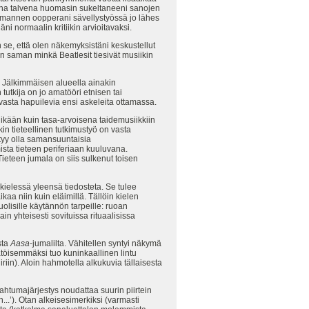
eena talvena huomasin sukeltaneeni sanojen
kolmannen oopperani sävellystyössä jo lähes
ni normaalin kritiikin arvioitavaksi.
 se, että olen näkemyksistäni keskustellut
n saman minkä Beatlesit tiesivät musiikin
. Jälkimmäisen alueella ainakin
utkija on jo amatööri etnisen tai
 vasta hapuilevia ensi askeleita ottamassa.
ikään kuin tasa-arvoisena taidemusiikkiin
in tieteellinen tutkimustyö on vasta
ytyy olla samansuuntaisia
ista tieteen periferiaan kuuluvana.
Tieteen jumala on siis sulkenut toisen
ikielessä yleensä tiedosteta. Se tulee
aikaa niin kuin eläimillä. Tällöin kielen
olisille käytännön tarpeille: ruoan
in yhteisesti sovituissa rituaalisissa
sta
Aasa
-jumalilta. Vähitellen syntyi näkymä
ätöisemmäksi tuo kuninkaallinen lintu
iin). Aloin hahmotella alkukuvia tällaisesta
pahtumajärjestys noudattaa suurin piirtein
...’). Otan alkeisesimerkiksi (varmasti