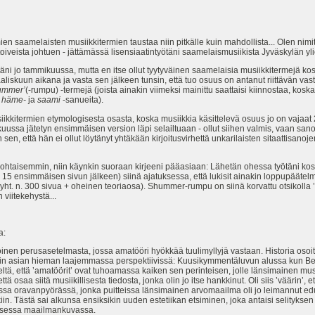
amien saamelaisten musiikkitermien taustaa niin pitkälle kuin mahdollista... Olen nimi
oiveista johtuen - jättämässä lisensiaatintyötäni saamelaismusiikista Jyväskylän ylio
äni jo tammikuussa, mutta en itse ollut tyytyväinen saamelaisia musiikkitermejä ko
aaliskuun aikana ja vasta sen jälkeen tunsin, että tuo osuus on antanut riittävän va
ummer’
(-rumpu) -termejä (joista ainakin viimeksi mainittu saattaisi kiinnostaa, ko
ä
häme-
ja
saami
-sanueita).
usiikkitermien etymologisesta osasta, koska musiikkia käsittelevä osuus jo on vajaat 2
mikuussa jätetyn ensimmäisen version läpi selailtuaan - ollut siihen valmis, vaan 
en, että hän ei ollut löytänyt yhtäkään kirjoitusvirhettä unkarilaisten sitaattisanoje
skohtaisemmin, niin käynkin suoraan kirjeeni pääasiaan: Lähetän ohessa työtäni k
 15 ensimmäisen sivun jälkeen) siinä ajatuksessa, että lukisit ainakin loppupäätel
us yht. n. 300 sivua + oheinen teoriaosa). Shummer-rumpu on siinä korvattu otsikolla
viitekehystä...
a:
etoinen perusasetelmasta, jossa amatööri hyökkää tuulimyllyjä vastaan. Historia osoi
kin asian hieman laajemmassa perspektiivissä: Kuusikymmentäluvun alussa kun Beat
mieltä, että ’amatöörit’ ovat tuhoamassa kaiken sen perinteisen, jolle länsimainen m
 osaa siitä musiikillisesta tiedosta, jonka olin jo itse hankkinut. Oli siis ’väärin’, e
sa oravanpyörässä, jonka puitteissa länsimainen arvomaailma oli jo leimannut edust
in. Tästä sai alkunsa ensiksikin uuden estetiikan etsiminen, joka antaisi selityksen
aisessa maailmankuvassa.