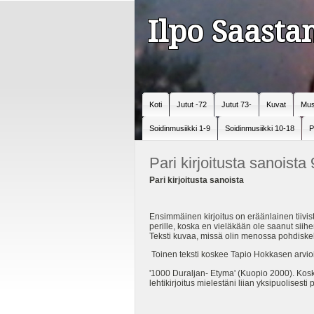
Ilpo Saast
Koti
Jutut -72
Jutut 73-
Kuvat
Mus
Soidinmusiikki 1-9
Soidinmusiikki 10-18
P
Pari kirjoitusta sanoista
Pari kirjoitusta sanoista
Ensimmäinen kirjoitus on eräänlainen tiivist
perille, koska en vieläkään ole saanut siih
Teksti kuvaa, missä olin menossa pohdiskelu
Toinen teksti koskee Tapio Hokkasen arvioi
'1000 Duraljan- Etyma' (Kuopio 2000). Koska
lehtikirjoitus mielestäni liian yksipuolises