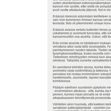
uuden yksinkertaisen kokonaisnäkemyksen lu
kaivoon niin syvälle, ettei sieltä ole pois
puoli vuotta aikataulusta jäljessä. Nyt ei ol
Eräässä mielessä astumistani kielitieteen a
vain noin kymmenen ihmisen kanssa verrattu
teoriasta: tieto oli pikemminkin omaan korvaan
Eräässä asiassa vertailu kuitenkin lienee p
uskallamme jo avoimesti tunnustaa, että voi
kansanmusiikin osa-alueilla. Uskon, että ki
Eräs noista alueista on käsitykseni mukaan
verrattuna alkoi vasta tällä vuosisadalla. 
parinkymmenen vuoden takaista. Tiedän sen, 
kysymyksenasetteluja, koska suurelta osin ki
Tieteellisen rehellisyyden nimissä tuon alu
silmänsä. Tällaisilla sumeilla vyöhykkeill
En aavistanut etsintäni alussa, kuinka tärke
avoimeksi vasta soidinriitissä ja taiteessa. N
perustaso tuli nostaa ensimmäisen sukupolven
hankkimiselle, asumiselle, lapsien kasvattam
toimituksissa.
Päädyin edellisen suuntaisiin ajatuksiin me
- ensimmäinen alkukuva - siitä, kuinka
Aar
-
pieneni, kunnes maan pinnalla se oli enää v
aikapatsaaseen kiinnittyneestä prosessista,
Vähitellen aloin huomata, että kaikkien kiel
sanakirjan aakkosjärjestystä - varsinkin jos