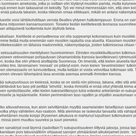
omiseen aineksista, jotka jo osittain olin löytänyt musiikin parista, mutta kulun
pääsyä ennen kuin taikasanat on keksitty. Työ vei minut mennessään niin, että olen 
e enää paluuta takaisin, koska rikkoisin omaa etiikkaani, mikäli en antaisi näkemyksiä
lueelle voisi lähtökohdiltaan verrata Beatles-yhtyeen hattutemppuun. Erona on vain
na miljoonien kansansuosioon. Toiseksi tiedän kielitieteestä teoriassa suunnillee
 alitajuisesti luottamista kuin älyllistä tietoa.
aikallaan. Kielitiede ei periaatteessa voi olla suppeampi kokonaisuus kuin musiikki
mme tietää muita enemmän vain musiikin rajatuilla osa-alueilla. Klassisen musiikin t
elitieteessäkin on tällaisia madonreikiä, näkemystapoja, joiden tutkimisessa ollaan
 seksuaalisuuden merkityksen huomioiminen. Etnisten musiikkikulttuurien tutkimus 
Fyysiseen vetovoimaan pohjautuvan (shamanistista transsia tavoittelevan) rytmimusiik
koska itse olin yhtenä aloittajista Suomessa. On ilmeistä, että kielen alueella tä
rkko tms. länsimainen ’moraali’ on pitänyt esim. rivon kielen ’lieveilmiöiden’ tutkim
een olemassaolo on tunnustettava, mutta ketään ei voida velvoittaa tutkimaan sitä. 
ä tunnen olevani lähempänä tasa-arvoista asemaa ammatti-ihmisten kanssa.
ää sukupuolisuus on kielessä, koska se on siellä niin piilossa, takana, ettei sitä ark
ähtävästi tuo taso piti peittää ’lehvillä’, koska ihmisillä ei enää ollut yhteistä kiima-
 symbolitasolle, ettei kielen kaksiselitteisyys tulisi esteeksi arkielämän ei-sukupu
iselle ja lepäämiselle. Kielen perimmäinen taso rajattiin ja ohjattiin avautumaan va
lko alkuvaiheessa, kun aloin selvittämään myyttiä saamelaisten falsettijoiun saami
kotka yhtyy vähitellen
Aas
-raatoon. Mitä alemmas se laskeutui taivaalta sitä vähäp
iheliäinen musta korppi (Kyseinen alkukuva ei mahtunut lopullisen tutkimukseni piir
 missä pieni muuttuu suureksi ja suuri pieneksi.
ien sanakirjat ovat täynnä (sadoittain?) sukupuolisuuteen liittyviä jaksoja, joissa ta
 karsitaan pois tabusisältöön vihjaavat sanojen ylimääräiset alkukirjaimet (esim. ’sch