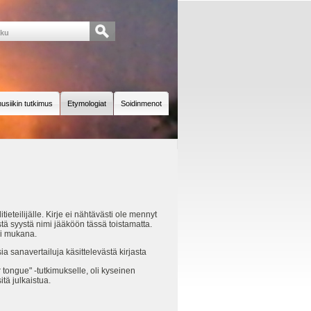
usiikin tutkimus
Etymologiat
Soidinmenot
ieteilijälle. Kirje ei nähtävästi ole mennyt
tä syystä nimi jääköön tässä toistamatta.
ni mukana.
sanavertailuja käsittelevästä kirjasta
tongue" -tutkimukselle, oli kyseinen
tä julkaistua.