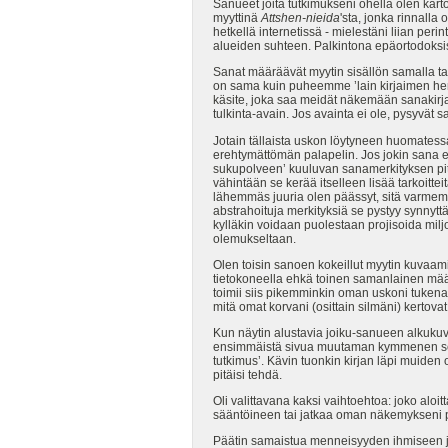
Sanueet joita tutkimukseni ohella olen karto
myyttinä
Attshen-nieida
'sta, jonka rinnalla
hetkellä internetissä - mielestäni liian per
alueiden suhteen. Palkintona epäortodoksis
Sanat määräävät myytin sisällön samalla tavo
on sama kuin puheemme ’lain kirjaimen hen
käsite, joka saa meidät näkemään sanakirja
tulkinta-avain. Jos avainta ei ole, pysyvä
Jotain tällaista uskon löytyneen huomatessa
erehtymättömän palapelin. Jos jokin sana e
sukupolveen’ kuuluvan sanamerkityksen pit
vähintään se kerää itselleen lisää tarkoittei
lähemmäs juuria olen päässyt, sitä varmemm
abstrahoituja merkityksiä se pystyy synnyt
kylläkin voidaan puolestaan projisoida mil
olemukseltaan.
Olen toisin sanoen kokeillut myytin kuvaam
tietokoneella ehkä toinen samanlainen määr
toimii siis pikemminkin oman uskoni tukena. 
mitä omat korvani (osittain silmäni) kerto
Kun näytin alustavia joiku-sanueen alkukuva
ensimmäistä sivua muutaman kymmenen sekunt
tutkimus’. Kävin tuonkin kirjan läpi muiden
pitäisi tehdä.
Oli valittavana kaksi vaihtoehtoa: joko alo
sääntöineen tai jatkaa oman näkemykseni poh
Päätin samaistua menneisyyden ihmiseen ja 