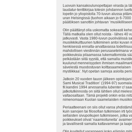
Luovuin kansakoulunopettajan virasta ja läk
laudatur-tenttikirjaa totesin johdannon luet
lopetin jo yliopistolla 70-luvun alussa pit
uran Helsingissä (tuohon aikaan jo 6-7000 m
päätöksen sanottiin johtavan ’musiikillisee
Olin päättänyt olla uskomatta sokeasti kehe
Tällä matkalla olen ollut noista - lähes 40 
jatkuvasti. Vasta 1980-luvun puolivälissä 
musiikkikulttuurien tutkiminen antoi kuvan 
henkisessä ennalta-arvattavassa todellisuu
mahdollisen viestinnän perusasetelmana voit
poikkeuksia pilaamassa lukemattomista sään
pelkästään siitä syystä, että samalla muist
kuulunut menneisyyden ihmisen maailmankuvaa
sävelestä muodostuvan kolttasaamelaisen imp
mystiikkaa’. Nyt opetan samoja asioita peri
Jatkoin 20 vuoden tauon jälkeen opintojani J
Sami Musical Tradition’ (1994-97) suomalai
fil.kandini 1994 arvosanalla
lubenter
cl
saam
jatkotutkinnosta on siitä lähtien ollut miele
valtaosaltaan. Tämä projekti onkin eräs niit
nimenomaan Kuolan saamelaisten musiikista,
Periaatteenani on siis ollut varoa yhdistämä
kuin sanojen tai filosofian tutkimisen irti ty
sellaisten sivupolkujen tutkimiseen, jotka v
poikkeukset olivat ’naamioituneita’ avaimen
ja tavallisesti samalla kattavamman ja laaje
Olin kuvitellut varanneeni koko elämän mitan