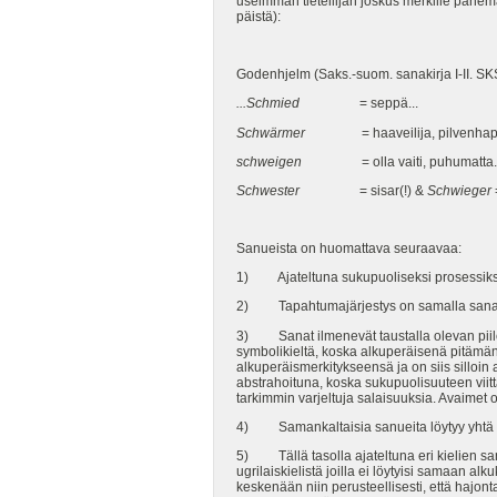
useimman tieteilijän joskus merkille panem
päistä):
Godenhjelm (Saks.-suom. sanakirja I-II. SK
...Schmied
= seppä...
Schwärmer
= haaveilija, pilvenhapuilij
schweigen
= olla vaiti, puhumatta..
Schwester
= sisar(!) &
Schwieger
Sanueista on huomattava seuraavaa:
1) Ajateltuna sukupuoliseksi prosessiks
2) Tapahtumajärjestys on samalla sanakir
3) Sanat ilmenevät taustalla olevan piilo
symbolikieltä, koska alkuperäisenä pitämäni
alkuperäismerkitykseensä ja on siis silloi
abstrahoituna, koska sukupuolisuuteen viitt
tarkimmin varjeltuja salaisuuksia. Avaimet on
4) Samankaltaisia sanueita löytyy yhtä hy
5) Tällä tasolla ajateltuna eri kielien sa
ugrilaiskielistä joilla ei löytyisi samaan al
keskenään niin perusteellisesti, että hajont