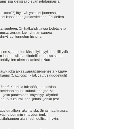
nisissa kielissä) olevan johdannaisia.
ikana’?) löytävät yhteiset juurensa ja
iset konsanaan juhlanviettoon. Eri kielten
uaalisuuteen. On hätkähdyttävää todeta, että
nnusta vieraan kieliryhmän sanoja
hnyt läpi tunnetun historian.
n sijaan olen käsitellyt myytteihin liittyviä
n tasoon, sillä arkitodellisuudessa sanat
en merkitysten olemassaolosta. Nuo
aur-
, joka alkaa
kauran
siemenestä >
kauri-
kauris (
Capricorn
) > lat.
caurus
(luodetuuli)
a
kaari
. Kauriilla takapää jopa loistaa
stavirtaan nousu kutuaikana jne. Vrt.
na - joka puolestaan ’köyristyy’ käyränä
Siis kourallinen ’jotain’, jonka (est.-
jattelumallien rakenteista. Siinä maailmassa
äkivät helpommin yhteyden jonkin
osituhannen ajan - suhteellisen hyvin,