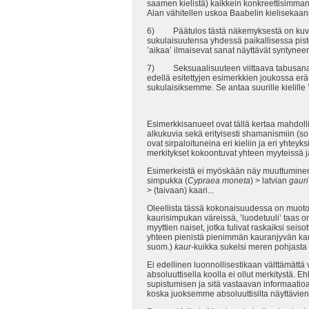
saamen kielistä) kaikkein konkreettisimman
Alan vähitellen uskoa Baabelin kielisekaan
6) Päätulos tästä näkemyksestä on kuva kiel
sukulaisuutensa yhdessä paikallisessa piste
’aikaa’ ilmaisevat sanat näyttävät syntyneen
7) Seksuaalisuuteen viittaava tabusanasto on
edellä esitettyjen esimerkkien joukossa er
sukulaisiksemme. Se antaa suurille kielille
Esimerkkisanueet ovat tällä kertaa mahdollis
alkukuvia sekä erityisesti shamanismiin (so.
ovat sirpaloituneina eri kieliin ja eri yhte
merkitykset kokoontuvat yhteen myyteissä ja r
Esimerkeistä ei myöskään näy muuttuminen ’
simpukka (
Cypraea moneta
) > latvian
gauri
> (taivaan) kaari...
Oleellista tässä kokonaisuudessa on muoto 
kaurisimpukan väreissä, ’luodetuuli’ taas on
myyttien naiset, jotka tulivat raskaiksi seis
yhteen pienistä pienimmän kauranjyvän kanss
suom.)
kaur
-kuikka sukelsi meren pohjast
Ei edellinen luonnollisestikaan välttämättä
absoluuttisella koolla ei ollut merkitystä.
supistumisen ja sitä vastaavan informaatioa
koska juoksemme absoluuttisilta näyttävie