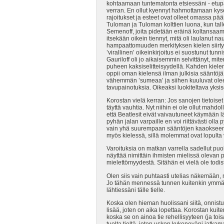
kohtaamaan tuntematonta etsiessäni - etu
verran. En ollut kyennyt hahmottamaan kyseisi
rajoitukset ja esteet ovat olleet omassa pä
Tuloman ja Tuloman kolttien luona, kun tal
Semenoff, joita pidetään eräinä koltansaamen
itsekään oikein tiennyt, mitä oli laulanut 
hampaattomuuden merkityksen kielen siirty
’virallinen’ oikeinkirjoitus ei suostunut t
Gauriloff oli jo aikaisemmin selvittänyt, mi
puheen kaksiselitteisyydellä. Kahden kiel
oppii oman kielensä ilman julkisia sääntöj
vähemmän ’sumeaa’ ja siihen kuuluvat oleel
tavupainotuksia. Oikeaksi luokiteltava yksi
Korostan vielä kerran: Jos sanojen tietoiset 
täyttä vauhtia. Nyt niihin ei ole ollut mahdo
että Beatlesit eivät vaivautuneet käymään läp
pyhän jalan varpaille en voi riittävästi ol
vain yhä suurempaan sääntöjen kaaokseen. 
myös kielessä, sillä molemmat ovat lopulta va
Varoituksia on matkan varrella sadellut puol
näyttää nimittäin ihmisten mielissä olevan
mielettömyydestä. Sitähän ei vielä ole todist
Olen siis vain puhtaasti utelias näkemään,
Jo tähän mennessä tunnen kuitenkin ymmär
lähtiessäni tälle tielle.
Koska olen hieman huolissani siitä, onnis
lisää, joten on aika lopettaa. Korostan kuit
koska se on ainoa tie rehellisyyteen (ja toi
tuolta tieltä, joten uskon kykeneväni jat