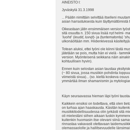
AINEISTO I:
Jyväskylä 31.3.1998
... Päätin nimittäin selvittää itselleni muut
asian harrastuksesta kuin täyttymättömistä t
Oikeastaan jätin ensimmäisen version työst
sitä osuutta n. 150 sivua lisää nyt helmi- m
’luohti
’ (
leudd, luvvjt
)- ja (tuntematonta)
’sh
ulkonäöltään mm. Hiidenkivessä käsiteltyj
Totean aluksi, ettei työni ole kiinni tästä m
jätetään se pois, mutta hän ei vielä - tam
version. Myönteisenä seikkana näin ainakin s
kohtuullisen hyvin).
Ennen kuin selostan asian taustaa yksityi
(~ 80 sivua, jossa musiikin pohdinta loppuu
viimeistä sivua)... (so. kieltä koskeva osu
ymmärtää ilman shamanismin ja mytologian 
Käyn seuraavassa hieman läpi työni tausta
Kaikkein ensiksi on todettava, että olen ti
on turhaa ajan haaskausta. Käsitän kuiten
musiikkitodellisuudessa olin jyrkästi sitä 
oli mielestäni siihen aikaan tuskin kymmenettä
kuitenkin huomasin itse olevani siinä samas
rinnastaa vakavasti otettavaan taidemusiikki
olemassaololle ja hallitsevuudelle länsim