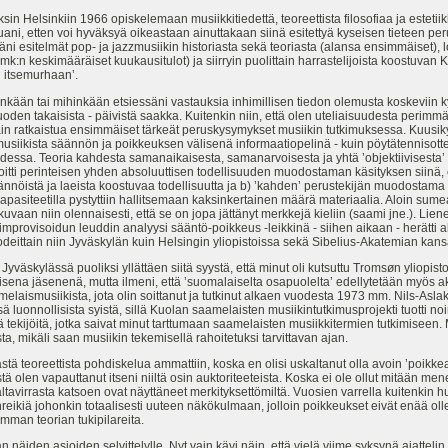
sin Helsinkiin 1966 opiskelemaan musiikkitiedettä, teoreettista filosofiaa ja esteti
tuani, etten voi hyväksyä oikeastaan ainuttakaan siinä esitettyä kyseisen tieteen pe
ämäni esitelmät pop- ja jazzmusiikin historiasta sekä teoriasta (alansa ensimmäiset
k:n keskimääräiset kuukausitulot) ja siirryin puolittain harrastelijoista koostuvan 
n itsemurhaan’.
nkään tai mihinkään etsiessäni vastauksia inhimillisen tiedon olemusta koskeviin k
vuoden takaisista - päivistä saakka. Kuitenkin niin, että olen uteliaisuudesta perim
sain ratkaistua ensimmäiset tärkeät peruskysymykset musiikin tutkimuksessa. Kuus
musiikista säännön ja poikkeuksen välisenä informaatiopelinä - kuin pöytätennisottel
dessa. Teoria kahdesta samanaikaisesta, samanarvoisesta ja yhtä ’objektiivisesta’
ti perinteisen yhden absoluuttisen todellisuuden muodostaman käsityksen siinä, ett
nöistä ja laeista koostuvaa todellisuutta ja b) ’kahden’ perustekijän muodostama 
ikapasiteetilla pystyttiin hallitsemaan kaksinkertainen määrä materiaalia. Aloin sum
n niin olennaisesti, että se on jopa jättänyt merkkejä kieliin (saami jne.). Liene
rovisoidun leuddin analyysi sääntö-poikkeus -leikkinä - siihen aikaan - herätti al
odeittain niin Jyväskylän kuin Helsingin yliopistoissa sekä Sibelius-Akatemian kan
yväskylässä puoliksi yllättäen siitä syystä, että minut oli kutsuttu Tromsøn yliopist
sena jäsenenä, mutta ilmeni, että ’suomalaiselta osapuolelta’ edellytetään myös ak
elaismusiikista, jota olin soittanut ja tutkinut alkaen vuodesta 1973 mm. Nils-Asl
ssä luonnollisista syistä, sillä Kuolan saamelaisten musiikintutkimusprojekti tuotti no
ä tekijöitä, jotka saivat minut tarttumaan saamelaisten musiikkitermien tutkimiseen. 
 mikäli saan musiikin tekemisellä rahoitetuksi tarvittavan ajan.
stä teoreettista pohdiskelua ammattiin, koska en olisi uskaltanut olla avoin ’poikkea
östä olen vapauttanut itseni niiltä osin auktoriteeteista. Koska ei ole ollut mitään me
altavirrasta katsoen ovat näyttäneet merkityksettömiltä. Vuosien varrella kuitenkin h
reikiä johonkin totaalisesti uuteen näkökulmaan, jolloin poikkeukset eivät enää ol
mman teorian tukipilareita.
 näiden asioiden selvittelylle. Nyt vain kävi näin, että vielä viime syksynä ajatteli