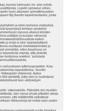
ikkaa, kunnes lukiessani vm. alan erästä
rusväittämää. Lopetin opiskelun siihen,
), lopetin hyvin alkaneen ammattimuusikon
Kajaani Big Bandin kapellimestariksi, jonka
ysymyksiin ja etsiä rauhassa vastauksia.
mäisiä kysymyksiä kohtaan opiskellut
ikymmenluvun lopussa alkanut etnisten
una esittäjän ja kuulijan välisessä
 rinnakkaistodellisuudesta kaiken
ä a) enää ei ollut ’epämiellyttäviä’
teoria osoittautui mielekkäämmäksi jo
easti ymmärtää, miksi duaalisuus on
e tarpeetonta mainita, että yhdestä
an tuntijoissa reaktion: ’puhdasta
sanmusiikkiosastolla.
on nelivuotiseen tutkimusprojektiin ’Kola
ateemista loppututkintoa. Suoritin
ak Valkeapään yhtyeessä. Ajatus
in 600 äänitettä, jotka olen jo nuotintanut
Mahdollisesti teen väitöskirjani
ville’ näkemyksille. Pitämällä niin musiikin
netettävää, olen voinut uhrata pitkiäkin aikoja
uomasin, että mitättömiltä vaikuttavat
leetkaan rikkaruohoja tai roskia vaan uuden
n tarvitsevan parikymmentä vuotta lisäaikaa