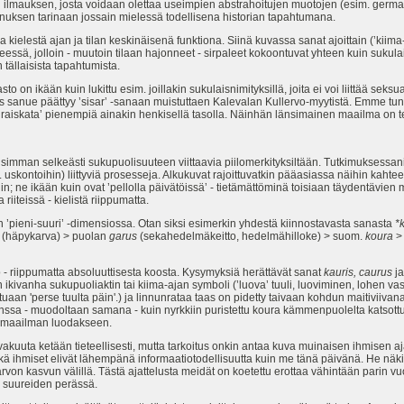
 ilmauksen, josta voidaan olettaa useimpien abstrahoitujen muotojen (esim. germaa
nuksen tarinaan jossain mielessä todellisena historian tapahtumana.
estä ajan ja tilan keskinäisenä funktiona. Siinä kuvassa sanat ajoittain (’kiima-a
essä, jolloin - muutoin tilaan hajonneet - sirpaleet kokoontuvat yhteen kuin sukula
 tällaisista tapahtumista.
 ikään kuin lukittu esim. joillakin sukulaisnimityksillä, joita ei voi liittää seks
äs sanue päättyy ’sisar’ -sanaan muistuttaen Kalevalan Kullervo-myytistä. Emme tu
 ’raiskata’ pienempiä ainakin henkisellä tasolla. Näinhän länsimainen maailma on te
imman selkeästi sukupuolisuuteen viittaavia piilomerkityksiltään. Tutkimuksessani se
 uskontoihin) liittyviä prosesseja. Alkukuvat rajoittuvatkin pääasiassa näihin kahtee
yksiin; ne ikään kuin ovat ’pellolla päivätöissä’ - tietämättöminä toisiaan täydentävi
iiteissä - kielistä riippumatta.
pieni-suuri’ -dimensiossa. Otan siksi esimerkin yhdestä kiinnostavasta sanasta
*k
(häpykarva) > puolan
garus
(sekahedelmäkeitto, hedelmähilloke) > suom.
koura
> 
- riippumatta absoluuttisesta koosta. Kysymyksiä herättävät sanat
kauris, caurus
j
 ikivanha sukupuoliaktin tai kiima-ajan symboli (’luova’ tuuli, luoviminen, lohen va
ottuaan 'perse tuulta päin'.) ja linnunrataa taas on pidetty taivaan kohdun maitiviiva
a - muodoltaan samana - kuin nyrkkiin puristettu koura kämmenpuolelta katsottuna. 
a maailman luodakseen.
 vakuuta ketään tieteellisesti, mutta tarkoitus onkin antaa kuva muinaisen ihmisen a
 Ehkä ihmiset elivät lähempänä informaatiotodellisuutta kuin me tänä päivänä. He n
rvon kasvun välillä. Tästä ajattelusta meidät on koetettu erottaa vähintään parin vu
n suureiden perässä.