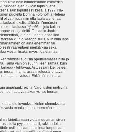
-tapauksia noin kuudensadan esimerkin
20 vuoden ajan! Silloin tajusin, että
sena sain lopullisesti kesällä 1997 Ylä-
 Suomen puolelta Domna Fofonoff ja Helena
 olivat - jopa niin että laulaja ei enää
astaukset tekstisisällöstä. Ymmärsin
tuleekin laulussa ’
njaahka
’, jota koltan
tappavaa kirjakieltä. Toisaalta Jaakko
elementtinä, kun halutaan tuottaa iloa
ärkeää kuin oikeaoppisuus. Niin kuin lapsi
. Ymmärtäminen on aina enemmän tai
oisesti väärentäen merkityksiä sekä
ntaa viestin lisäksi myös iloa elämään!
 kehittämiselle, olisin opettelemassa niitä jo
sioita. Tämä vain on suunnilleen samaa, kuin
 tärkeää - tehtävää. Astuessani kielitieteen
 näen jossain hämärässä mielessä johtavan
laulajan aivoissa. Ehkä näin on laita
ani umpihankireitillä. Varoitusten motiivina
seen pohjautuva näkemys itse teorian
n eräitä ulottuvuuksia kielen olemuksesta.
ankuvasta monta kertaa enemmän kuin
almis kirjoittamaan vielä muutaman sivun
erusasioita pyyteettömästi, rakkaudella,
vät tähän asti ole saaneet minua luopumaan
aiseksi, että ihmisillä on riittävä tarve