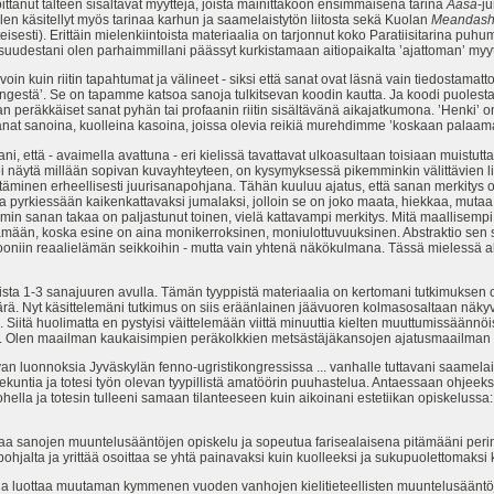
ittanut talteen sisältävät myyttejä, joista mainittakoon ensimmäisenä tarina
Aasa
-j
 olen käsitellyt myös tarinaa karhun ja saamelaistytön liitosta sekä Kuolan
Meandas
inteisesti). Erittäin mielenkiintoista materiaalia on tarjonnut koko Paratiisitarina p
uudestani olen parhaimmillani päässyt kurkistamaan aitiopaikalta ’ajattoman’ myyti
in kuin riitin tapahtumat ja välineet - siksi että sanat ovat läsnä vain tiedostamatt
gestä’. Se on tapamme katsoa sanoja tulkitsevan koodin kautta. Ja koodi puolest
n peräkkäiset sanat pyhän tai profaanin riitin sisältävänä aikajatkumona. ’Henki’ 
t sanat sanoina, kuolleina kasoina, joissa olevia reikiä murehdimme ’koskaan pala
ni, että - avaimella avattuna - eri kielissä tavattavat ulkoasultaan toisiaan muistu
i näytä millään sopivan kuvayhteyteen, on kysymyksessä pikemminkin välittävien li
äminen erheellisesti juurisanapohjana. Tähän kuuluu ajatus, että sanan merkitys 
ta pyrkiessään kaikenkattavaksi jumalaksi, jolloin se on joko maata, hiekkaa, mutaa, v
in sanan takaa on paljastunut toinen, vielä kattavampi merkitys. Mitä maallisemp
tämään, koska esine on aina monikerroksinen, moniulottuvuuksinen. Abstraktio sen
jooniin reaalielämän seikkoihin - mutta vain yhtenä näkökulmana. Tässä mielessä ab
ista 1-3 sanajuuren avulla. Tämän tyyppistä materiaalia on kertomani tutkimuksen o
ä. Nyt käsittelemäni tutkimus on siis eräänlainen jäävuoren kolmasosaltaan näkyvä
Siitä huolimatta en pystyisi väittelemään viittä minuuttia kielten muuttumissäännöis
vat. Olen maailman kaukaisimpien peräkolkkien metsästäjäkansojen ajatusmaailman 
n luonnoksia Jyväskylän fenno-ugristikongressissa ... vanhalle tuttavani saamelais
ia ja totesi työn olevan tyypillistä amatöörin puuhastelua. Antaessaan ohjeeksi l
 ohella ja totesin tulleeni samaan tilanteeseen kuin aikoinani estetiikan opiskelus
ittaa sanojen muuntelusääntöjen opiskelu ja sopeutua farisealaisena pitämääni peri
jalta ja yrittää osoittaa se yhtä painavaksi kuin kuolleeksi ja sukupuolettomaksi k
luottaa muutaman kymmenen vuoden vanhojen kielitieteellisten muuntelusääntöjen sij