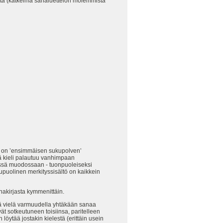
eita (katkelma sanaluettelon molemmista
jo on ’ensimmäisen sukupolven’
mä kieli palautuu vanhimpaan
mässä muodossaan - tuonpuoleiseksi
kupuolinen merkityssisältö on kaikkein
nakirjasta kymmenittäin.
edä vielä varmuudella yhtäkään sanaa
vät sotkeutuneen toisiinsa, paritelleen
löytää jostakin kielestä (erittäin usein