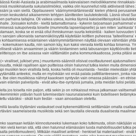
päässä Keski-Aasiasta ja arabimaailmasta kalevalaisen melodiikkamme rinnakkais
ä musiikinalueita sukulaisilmiöiksi, vaikka olin kuunnellut niitä aktiivisesti lähes 
ässäni ja vain siellä. Oppilauseeni ’väärinymmärtämisestä’ kielen yhtenä perusainek
lensin keskustelut aikaisemmin tehtyjen äänitteiden lauluteksteistä. Läsnä olivat
 parhaina taitajina. Oli vaikea uskoa, kuinka täynnä kaksiselitteisyyksiä laulutekstit
nauhalle. Joissakin kohdin - kieltä taitamattomana - kykenin tarjoamaan parhaimmat v
misessä sukupolvesta toiselle (mummolta lapsenlapselle) ja sen miten ’
aahkasta
’ 
unnistamaan, koska se ei enää ollut ihmiskunnan suurta keksintöä - kaiken luovuuden 
ten sanojen ulkonaista samannäköisyyttä käytetään kolttien puheessa ’taiteellisena’ 
en kohtaamisessa eräänlainen väärinymmärtäminen näyttää olevaan vähintään yhtä t
ä - kokemuksen kautta, niin samoin käy, kun kaksi vierasta kieltä kohtaa toisensa
lisesti väärin arvaaminen ja väärin toistaminen sekä tabusanojen käyttöönotto tiet
selitteisyys on itse asiassa vain välttämätön paha kommunikaatiossa, jonka pitäisi a
(= viralliset, julkiset yms.) muuntumis-säännöt olisivat osoittautuneet ajatusmallieni
llisuutta, mikäli rajallisen ajan puitteissa olisin halunnut tutkia kielen muita dimen
i musiikin teon virallista tietä, koska heillä oli muunlaista - heidän mielestään yhtä
la pyytämättä anteeksi, mutta en myöskään voi enää palata pattitilanteeseen, jonka
Itse olen musiikissa nähnyt kaaoksen syntyvän vain omassa päässäni - en etnisen 
in elämän palvelijoita - eivät alku-itse-syntyisiä jumalia, joita meidän tulisi pelätä.
elta jos toiselta niin paljon, että sekin jo on rohkaissut minua jatkamaan valitsemall
 pikemminkin ystävän huoli tulemisestani naurunalaiseksi kuin todelliseen tietämyk
ettu vääräksi - sikäli kuin tiedän - vaan ainoastaan oletettu.
 millä tavalla löytämäni vastaukset ovat kykenemättömiä selittämään omalta osaltaa
täväni saamelaisesta musiikista sekä sen taustalla olevasta duaalisesta maailm
tunko saamaan ketään kiinnostuneeksi lukemaan koko tutkimusta, olisin näköjään v
enkin vielä kerran sitä, että olen halunnut elämässäni luoda mahdollisuudet tutkia p
saalta pelottomuuteen). Mitkään maalliset antimet - henkiset tai materiaaliset - ei
kamaan samaan suuntaan.
On vain välillä testattava, onko aika kypsynyt maailmassa sell