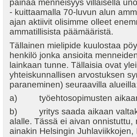
painaa menneisyys villaisella uno
- kuittaamalla 70-luvun alun amma
ajan aktiivit olisimme olleet enem
ammatillisista päämääristä.
Tällainen mielipide kuulostaa pö
henkilö jonka ansioita menneide
lainkaan tunne. Tällaisia ovat yle
yhteiskunnallisen arvostuksen sy
paraneminen) seuraavilla alueilla
a) työehtosopimusten aikaansaa
b) yritys saada aikaan valtaku
alalle. Tässä ei aivan onnistuttu, 
ainakin Helsingin Juhlaviikkojen,