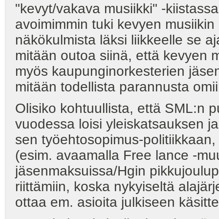
"kevyt/vakava musiikki" -kiistassa
avoimimmin tuki kevyen musiikin
näkökulmista läksi liikkeelle se 
mitään outoa siinä, että kevyen 
myös kaupunginorkesterien jäse
mitään todellista parannusta omiin
Olisiko kohtuullista, että SML:
vuodessa loisi yleiskatsauksen ja
sen työehtosopimus-politiikkaan,
(esim. avaamalla Free lance -mu
jäsenmaksuissa/Hgin pikkujoulupö
riittämiin, koska nykyiseltä alajär
ottaa em. asioita julkiseen käsitte