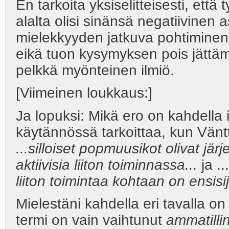
En tarkoita yksiselitteisesti, et
alalta olisi sinänsä negatiivinen 
mielekkyyden jatkuva pohtiminen on
eikä tuon kysymyksen pois jättäm
pelkkä myönteinen ilmiö.
[Viimeinen loukkaus:]
Ja lopuksi: Mikä ero on kahdella 
käytännössä tarkoittaa, kun Vänt
...silloiset popmuusikot olivat järjes
aktiivisia liiton toiminnassa...
ja ...
liiton toimintaa kohtaan on ensisija
Mielestäni kahdella eri tavalla o
termi on vain vaihtunut
ammatilli