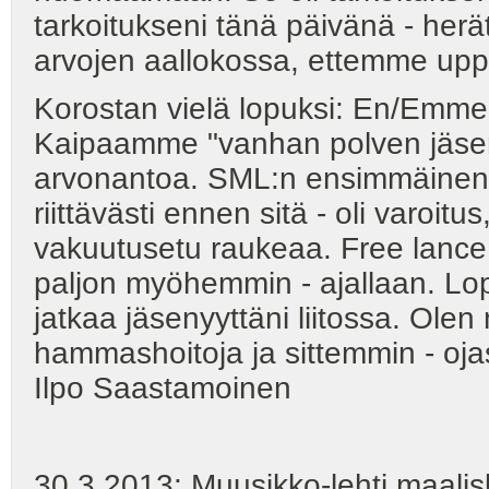
tarkoitukseni tänä päivänä - her
arvojen aallokossa, ettemme upp
Korostan vielä lopuksi: En/Emme
Kaipaamme "vanhan polven jäse
arvonantoa. SML:n ensimmäinen h
riittävästi ennen sitä - oli varoi
vakuutusetu raukeaa. Free lance 
paljon myöhemmin - ajallaan. Lop
jatkaa jäsenyyttäni liitossa. Olen
hammashoitoja ja sittemmin - ojast
Ilpo Saastamoinen
30.3.2013: Muusikko-lehti maali