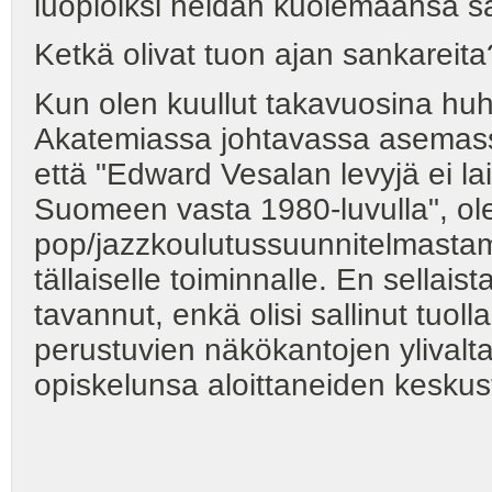
luopioiksi heidän kuolemaansa s
Ketkä olivat tuon ajan sankareit
Kun olen kuullut takavuosina huhuj
Akatemiassa johtavassa asemassa
että "Edward Vesalan levyjä ei lait
Suomeen vasta 1980-luvulla", ol
pop/jazzkoulutussuunnitelmastamm
tällaiselle toiminnalle. En sellai
tavannut, enkä olisi sallinut tuoll
perustuvien näkökantojen ylivalta
opiskelunsa aloittaneiden keskus