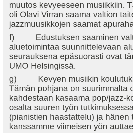
muutos kevyeeseen musiikkiin. T
oli Olavi Virran saama valtion tai
jazzmuusikkojen saamat apuraha
f) Edustuksen saaminen valtio
aluetoimintaa suunnittelevaan al
seurauksena epäsuorasti ovat tänä
UMO Helsingissä.
g) Kevyen musiikin koulutuk
Tämän pohjana on suurimmalta o
kahdestaan kasaama pop/jazz-ko
osalta suuren työn tutkimuksessa 
(pianistien haastattelu) ja hänen 
kanssamme viimeisen yön auttae