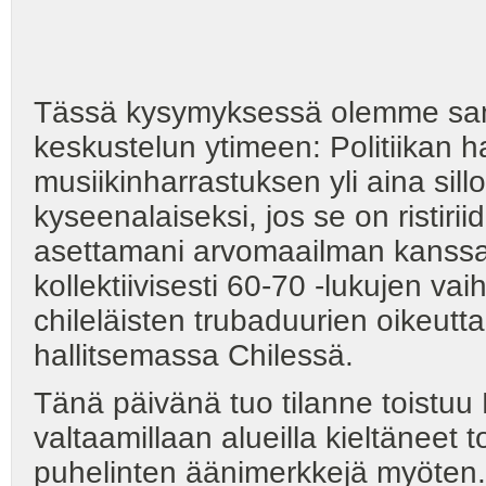
Tässä kysymyksessä olemme sam
keskustelun ytimeen: Politiikan
musiikinharrastuksen yli aina sil
kyseenalaiseksi, jos se on ristirii
asettamani arvomaailman kanssa
kollektiivisesti 60-70 -lukujen 
chileläisten trubaduurien oikeutt
hallitsemassa Chilessä.
Tänä päivänä tuo tilanne toistuu 
valtaamillaan alueilla kieltäneet t
puhelinten äänimerkkejä myöten. 