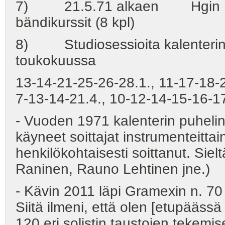
7) 21.5.71 alkaen Hgin Kaup
bändikurssit (8 kpl)
8) Studiosessioita kalenterin
toukokuussa
13-14-21-25-26-28.1., 11-17-18-23
7-13-14-21.4., 10-12-14-15-16-17
- Vuoden 1971 kalenterin puhelinl
käyneet soittajat instrumenteitta
henkilökohtaisesti soittanut. Siel
Raninen, Rauno Lehtinen jne.)
- Kävin 2011 läpi Gramexin n. 70 
Siitä ilmeni, että olen [etupääs
120 eri solistin taustojen tekem