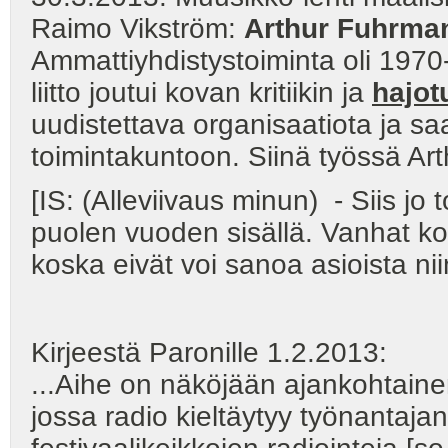
Raimo Vikström:
Arthur Fuhrman 
Ammattiyhdistystoiminta oli 1970
liitto joutui kovan kritiikin ja
hajot
uudistettava organisaatiota ja saa
toimintakuntoon. Siinä työssä Art
[IS: (Alleviivaus minun) - Siis jo
puolen vuoden sisällä. Vanhat ko
koska eivät voi sanoa asioista niin
Kirjeestä Paronille 1.2.2013:
...Aihe on näköjään ajankohtaine
jossa radio kieltäytyy työnantaja