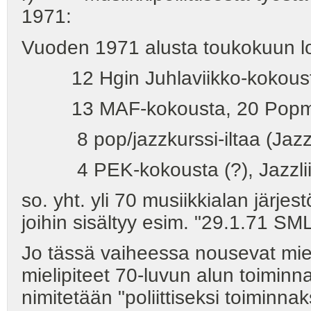
1971:
Vuoden 1971 alusta toukokuun lo
12 Hgin Juhlaviikko-kokousta,
13 MAF-kokousta, 20 Popmuus
8 pop/jazzkurssi-iltaa (Jazzlii
4 PEK-kokousta (?), Jazzliito
so. yht. yli 70 musiikkialan jär
joihin sisältyy esim. "29.1.71 SM
Jo tässä vaiheessa nousevat mie
mielipiteet 70-luvun alun toiminn
nimitetään "poliittiseksi toiminna