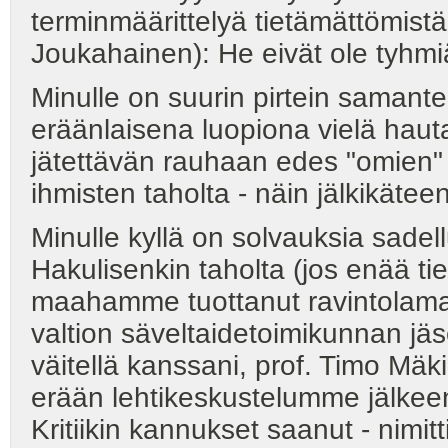
terminmäärittelyä tietämättömistä
Joukahainen): He eivät ole tyhm
Minulle on suurin pirtein samant
eräänlaisena luopiona vielä haut
jätettävän rauhaan edes "omien" 
ihmisten taholta - näin jälkikäteen
Minulle kyllä on solvauksia sad
Hakulisenkin taholta (jos enää ti
maahamme tuottanut ravintolaman
valtion säveltaidetoimikunnan jä
väitellä kanssani, prof. Timo Mä
erään lehtikeskustelumme jälkeen,
Kritiikin kannukset saanut - nimit