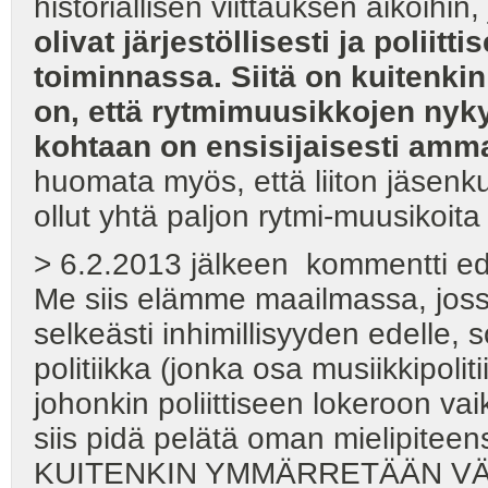
historiallisen viittauksen aikoihin,
olivat järjestöllisesti ja poliitti
toiminnassa. Siitä on kuitenki
on, että rytmimuusikkojen nyky
kohtaan on ensisijaisesti ammati
huomata myös, että liiton jäsen
ollut yhtä paljon rytmi-muusikoita 
> 6.2.2013 jälkeen kommentti ed
Me siis elämme maailmassa, joss
selkeästi inhimillisyyden edelle, 
politiikka (jonka osa musiikkipoli
johonkin poliittiseen lokeroon va
siis pidä pelätä oman mielipitee
KUITENKIN YMMÄRRETÄÄN VÄÄRIN 