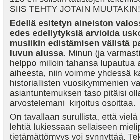
SIIS TEHTY JOTAIN MUUTAKIN!
Edellä esitetyn aineiston valoss
edes edellytyksiä arvioida usko
musiikin edistämisen välistä
luvun alussa.
Minun (ja varmast
helppo milloin tahansa lupautua
aiheesta, niin voimme yhdessä ka
historiallisten vuosikymmenien va
asiantuntemuksen taso pitäisi oll
arvostelemani kirjoitus osoittaa.
On tavallaan surullista, että vie
lehtiä lukiessaan sellaiseen miel
tietämättömyys voi synnyttää. Tek