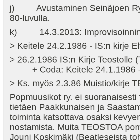
j) Avustaminen Seinäjoen Rytmi
80-luvulla.
k) 14.3.2013: Improvisoinnin o
> Keitele 24.2.1986 - IS:n kirje E
> 26.2.1986 IS:n Kirje Teostolle (
+ Coda: Keitele 24.1.1986 - Ks
> Ks. myös 2.3.86 Muistio/kirje
Popmuusikot ry. ei suoranaisesti t
tietäen Paakkunaisen ja Saastam
toiminta katsottava osaksi kevye
nostamista. Muita TEOSTOA pommit
Jouni Koskimäki (Beatleseista toht