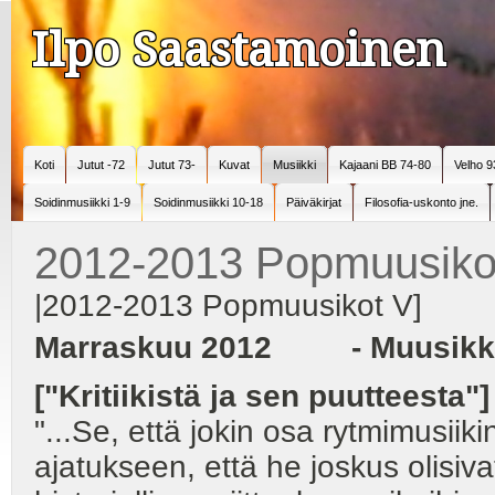
Ilpo Saastamoinen
Koti
Jutut -72
Jutut 73-
Kuvat
Musiikki
Kajaani BB 74-80
Velho 9
Soidinmusiikki 1-9
Soidinmusiikki 10-18
Päiväkirjat
Filosofia-uskonto jne.
2012-2013 Popmuusiko
|2012-2013 Popmuusikot V]
Marraskuu 2012 - Muusikko -
["Kritiikistä ja sen puutteesta"]
"...Se, että jokin osa rytmimusiikin
ajatukseen, että he joskus olisiv