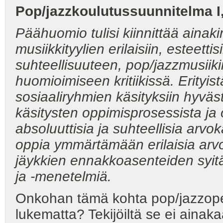
Pop/jazzkoulutussuunnitelma I,
Päähuomio tulisi kiinnittää ainakin
musiikkityylien erilaisiin, esteetti
suhteellisuuteen, pop/jazzmusiikin 
huomioimiseen kritiikissä. Erityist
sosiaaliryhmien käsityksiin hyväs
käsitysten oppimisprosessista ja 
absoluuttisia ja suhteellisia arvo
oppia ymmärtämään erilaisia arv
jäykkien ennakkoasenteiden syit
ja
-menetelmiä.
Onkohan tämä kohta pop/jazzopet
lukematta? Tekijöiltä se ei ainaka