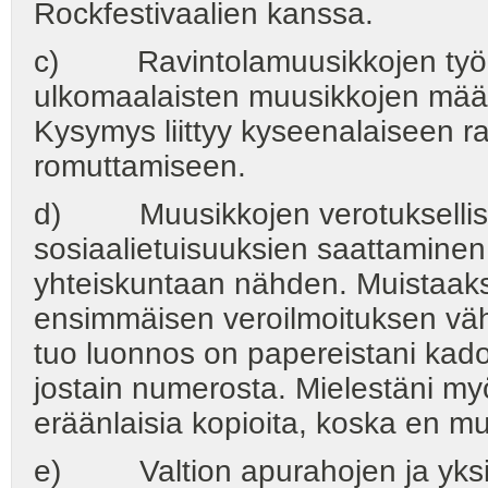
Rockfestivaalien kanssa.
c) Ravintolamuusikkojen työlli
ulkomaalaisten muusikkojen m
Kysymys liittyy kyseenalaiseen r
romuttamiseen.
d) Muusikkojen verotuksellist
sosiaalietuisuuksien saattaminen
yhteiskuntaan nähden. Muistaaks
ensimmäisen veroilmoituksen vähe
tuo luonnos on papereistani kad
jostain numerosta. Mielestäni 
eräänlaisia kopioita, koska en mu
e) Valtion apurahojen ja yksit