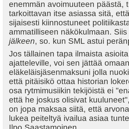
enemmän avoimuuteen päästä, tul
tarkoittavan itse asiassa sitä, e
sijaisesti kiinnostuneet politiika
ammatilliseen näkökulmaan. Siis 
jälkeen
, so. kun SML astui peränp
Jos tällainen tapa ilmaista asioita
ajatteleville, voi sen jättää om
eläkeläisjäsenmaksuni jolla nuokin
että pitäisikö ottaa historian loker
osa rytmimusiikin tekijöistä ei "en
että he joskus olisivat kuuluneet"
on jopa maksaa siitä, että arvon
lukea peiteltyä ivailua asiaa tun
Ilpo Saastamoinen