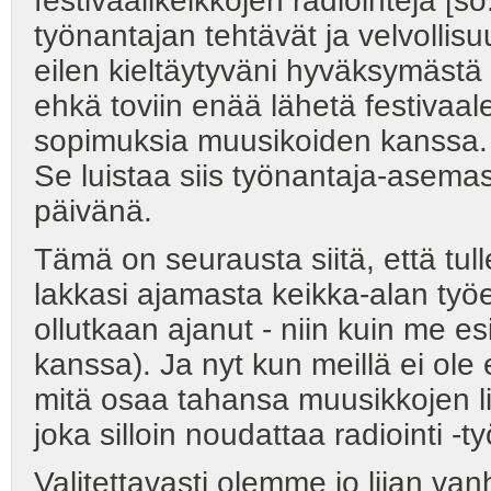
festivaalikeikkojen radiointeja [s
työnantajan tehtävät ja velvollisuud
eilen kieltäytyväni hyväksymästä 
ehkä toviin enää lähetä festivaalei
sopimuksia muusikoiden kanssa. J
Se luistaa siis työnantaja-asemas
päivänä.
Tämä on seurausta siitä, että 
lakkasi ajamasta keikka-alan työ
ollutkaan ajanut - niin kuin me es
kanssa). Ja nyt kun meillä ei ole 
mitä osaa tahansa muusikkojen li
joka silloin noudattaa radiointi -
Valitettavasti olemme jo liian v