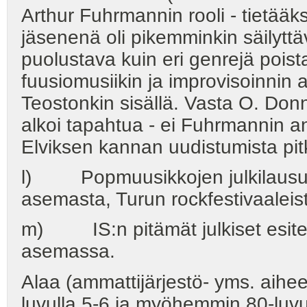
Arthur Fuhrmannin rooli - tiet
jäsenenä oli pikemminkin säilyttäv
puolustava kuin eri genrejä poist
fuusiomusiikin ja improvisoinnin 
Teostonkin sisällä. Vasta O. Do
alkoi tapahtua - ei Fuhrmannin an
Elviksen kannan uudistumista pit
l) Popmuusikkojen julkilausu
asemasta, Turun rockfestivaaleist
m) IS:n pitämät julkiset esite
asemassa.
Alaa (ammattijärjestö- yms. aiheet
luvulla 5-6 ja myöhemmin 80-luvull