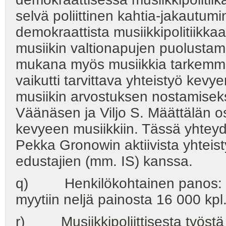
selvä poliittinen kahtia-jakautum
demokraattista musiikkipolitiikkaa
musiikin valtionapujen puolustam
mukana myös musiikkia tarkemmin
vaikutti tarvittava yhteistyö kev
musiikin arvostuksen nostamiseks
Väänäsen ja Viljo S. Määttälän os
kevyeen musiikkiin. Tässä yhteyde
Pekka Gronowin aktiivista yhteist
edustajien (mm. IS) kanssa.
q) Henkilökohtainen panos: Ilp
myytiin neljä painosta 16 000 kpl
r) Musiikkipoliittisesta työstä 