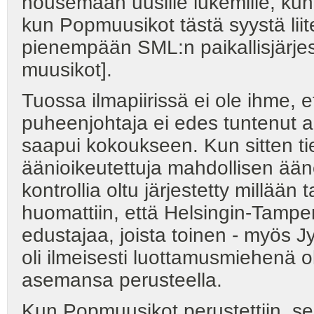
nousemaan uusille lukemille, kun
kun Popmuusikot tästä syystä liit
pienempään SML:n paikallisjärjes
muusikot].
Tuossa ilmapiirissä ei ole ihme, 
puheenjohtaja ei edes tuntenut all
saapui kokoukseen. Kun sitten tie
äänioikeutettuja mahdollisen ääne
kontrollia oltu järjestetty millään 
huomattiin, että Helsingin-Tamper
edustajaa, joista toinen - myös J
oli ilmeisesti luottamusmiehenä
asemansa perusteella.
Kun Popmuusikot perustettiin, se 