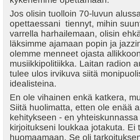
Jos olisin tuolloin 70-luvun alus
opettaessani tiennyt, mihin suunt
varrella harhailemaan, olisin ehk
läksimme ajamaan popin ja jazzi
olemme menneet ojasta allikkoon 
musiikkipolitiikka. Laitan radion 
tulee ulos irvikuva siitä monipuo
idealisteina.
En ole vihainen enkä katkera, mut
Siitä huolimatta, etten ole enää 
kehitykseen - en yhteiskunnassa 
kirjoitukseni loukkaa jotakuta. Ei
huomaamaan. Se oli tarkoitukseni 