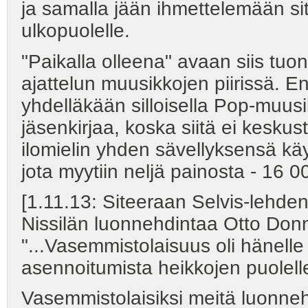
ja samalla jään ihmettelemään si
ulkopuolelle.
"Paikalla olleena" avaan siis tuon
ajattelun muusikkojen piirissä. E
yhdelläkään silloisella Pop-muus
jäsenkirjaa, koska siitä ei kesku
ilomielin yhden sävellyksensä käyt
jota myytiin neljä painosta - 16 0
[1.11.13: Siteeraan Selvis-lehde
Nissilän luonnehdintaa Otto Donne
"...Vasemmistolaisuus oli hänell
asennoitumista heikkojen puolell
Vasemmistolaisiksi meitä luonneh