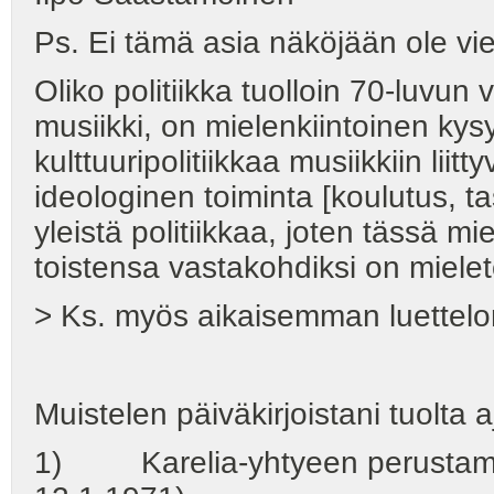
Ps. Ei tämä asia näköjään ole vie
Oliko politiikka tuolloin 70-luvu
musiikki, on mielenkiintoinen ky
kulttuuripolitiikkaa musiikkiin lii
ideologinen toiminta [koulutus, ta
yleistä politiikkaa, joten tässä mi
toistensa vastakohdiksi on mielet
> Ks. myös aikaisemman luettelon
Muistelen päiväkirjoistani tuolta a
1) Karelia-yhtyeen perustamine