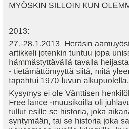
MYÖSKIN SILLOIN KUN OLEMM
2013:
27.-28.1.2013 Heräsin aamuyöstä
artikkeli jotenkin tuntuu jopa uni
hämmästyttävällä tavalla heijasta
- tietämättömyyttä siitä, mitä yl
tapahtui 1970-luvun alkupuolella.
Kysymys ei ole Vänttisen henkil
Free lance -muusikoilla oli juhlav
tullut esille se historia, joka ai
syntymään, tai se historia joka 