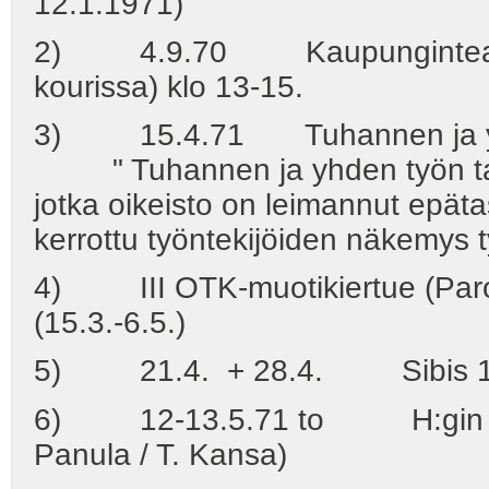
12.1.1971)
2) 4.9.70 Kaupunginteatteri (
kourissa) klo 13-15.
3) 15.4.71 Tuhannen ja yhden
" Tuhannen ja yhden työn tarina
jotka oikeisto on leimannut epäta
kerrottu työntekijöiden näkemys t
4) III OTK-muotikiertue (Paroni
(15.3.-6.5.)
5) 21.4. + 28.4. Sibis 14-16
6) 12-13.5.71 to H:gin kaupu
Panula / T. Kansa)