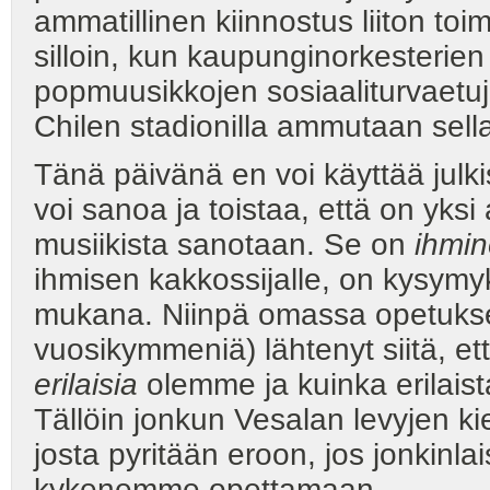
ammatillinen kiinnostus liiton toi
silloin, kun kaupunginorkesteri
popmuusikkojen sosiaaliturvaetuje
Chilen stadionilla ammutaan sella
Tänä päivänä en voi käyttää julki
voi sanoa ja toistaa, että on yksi
musiikista sanotaan. Se on
ihmin
ihmisen kakkossijalle, on kysymy
mukana. Niinpä omassa opetukses
vuosikymmeniä) lähtenyt siitä, 
erilaisia
olemme ja kuinka erilaist
Tällöin jonkun Vesalan levyjen ki
josta pyritään eroon, jos jonkinla
kykenemme opettamaan.