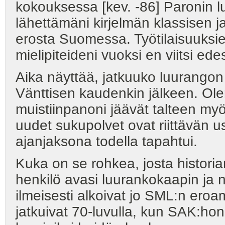
kokouksessa [kev. -86] Paronin l
lähettämäni kirjelmän klassisen j
erosta Suomessa. Työtilaisuuksie
mielipiteideni vuoksi en viitsi ed
Aika näyttää, jatkuuko luurangon 
Vänttisen kaudenkin jälkeen. Olen
muistiinpanoni jäävät talteen myö
uudet sukupolvet ovat riittävän u
ajanjaksona todella tapahtui.
Kuka on se rohkea, josta historia
henkilö avasi luurankokaapin ja 
ilmeisesti alkoivat jo SML:n eroa
jatkuivat 70-luvulla, kun SAK:hon