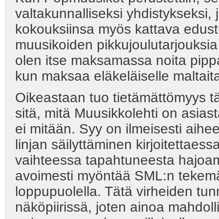
valtakunnalliseksi yhdistykseksi, j
kokouksiinsa myös kattava edust
muusikoiden pikkujoulutarjouksia h
olen itse maksamassa noita pippa
kun maksaa eläkeläiselle maltait
Oikeastaan tuo tietämättömyys tä
sitä, mitä Muusikkolehti on asiasta
ei mitään. Syy on ilmeisesti aihe
linjan säilyttäminen kirjoitettaes
vaihteessa tapahtuneesta hajoamis
avoimesti myöntää SML:n tekemät 
loppupuolella. Tätä virheiden tun
näköpiirissä, joten ainoa mahdo