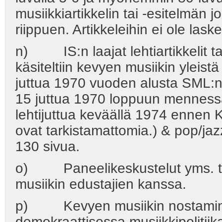
musiikkiartikkelin tai -esitelmän 
riippuen. Artikkeleihin ei ole laske
n) IS:n laajat lehtiartikkelit ta
käsiteltiin kevyen musiikin yleist
juttua 1970 vuoden alusta SML:
15 juttua 1970 loppuun mennessä,
lehtijuttua keväällä 1974 ennen Ka
ovat tarkistamattomia.) & pop/jaz
130 sivua.
o) Paneelikeskustelut yms. tilai
musiikin edustajien kanssa.
p) Kevyen musiikin nostaminen 
demokraattisessa musiikkipolitii