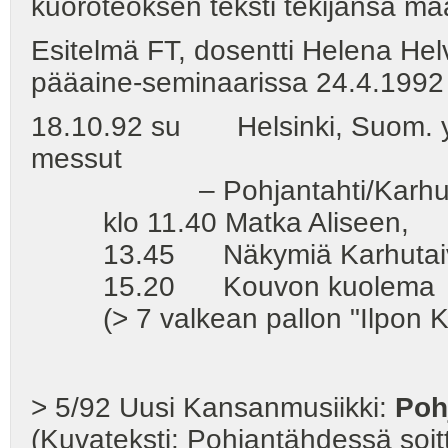
kuoroteoksen teksti tekijänsä m
Esitelmä FT, dosentti Helena He
pääaine-seminaarissa 24.4.1992
18.10.92 su Helsinki, Suom. yh
messut
– Pohjantahti/Karhunpe
klo 11.40 Matka Aliseen,
13.45 Näkymiä Karhutaiv
15.20 Kouvon kuolema
(> 7 valkean pallon "Ilpon Kirli
> 5/92 Uusi Kansanmusiikki:
Poh
(Kuvateksti: Pohjantähdessä soi