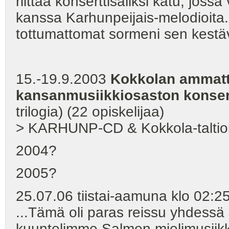
riittää konserttisaliksi katu, jossa
kanssa Karhunpeijais-melodioita.
tottumattomat sormeni sen kestä
15.-19.9.2003
Kokkolan ammatt
kansanmusiikkiosaston
konser
trilogia) (22 opiskelijaa)
> KARHUNP-CD & Kokkola-taltioi
2004?
2005?
25.07.06 tiistai-aamuna klo 02:2
...Tämä oli paras reissu yhdess
kuuntelimme Salmen mielimusiikki