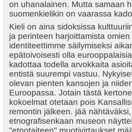
on uhanalainen. Mutta samaan h
suomenkielikin on vaarassa kado
Kieli on aina sidoksissa kulttuuri
ja perinteen harjoittamista omien
identiteettimme säilymiseksi aikana
epätoivoisesti olla eurooppalaisi
kadottaa todella arvokkaita asioita.
entistä suurempi vastuu. Nykyiset k
olevan pienten kansojen ja niide
Euroopassa. Jotain tästä kertonee
kokoelmat otetaan pois Kansallis
remontin jälkeen. jää nähtäväksi,
etnografisenkaan museon näyttely
"etnotaiteen" muotivirtaukset 