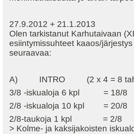
27.9.2012 + 21.1.2013
Olen tarkistanut Karhutaivaan (XII
esiintymissuhteet kaaos/järjestys
seuraavaa:
A) INTRO (2 x 4 = 8 
3/8 -iskualoja 6 kpl = 18/8
2/8 -iskualoja 10 kpl = 20/8
2/8-taukoja 1 kpl = 2/8
> Kolme- ja kaksijakoisten iskua