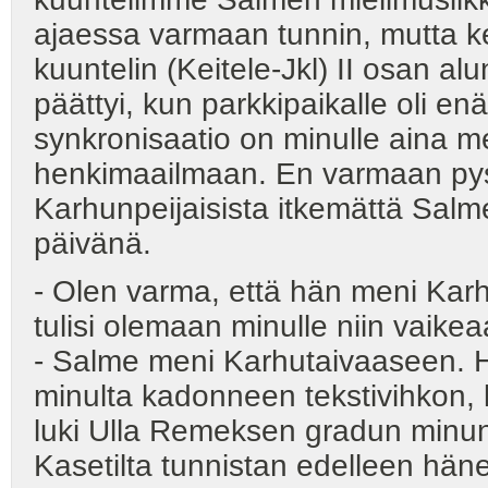
ajaessa varmaan tunnin, mutta k
kuuntelin (Keitele-Jkl) II osan alu
päättyi, kun parkkipaikalle oli 
synkronisaatio on minulle aina m
henkimaailmaan. En varmaan pys
Karhunpeijaisista itkemättä Salm
päivänä.
- Olen varma, että hän meni Karh
tulisi olemaan minulle niin vaikea
- Salme meni Karhutaivaaseen. H
minulta kadonneen tekstivihkon, k
luki Ulla Remeksen gradun minun
Kasetilta tunnistan edelleen hä