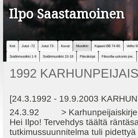
Ilpo Saastamoinen
Koti
Jutut -72
Jutut 73-
Kuvat
Musiikki
Kajaani BB 74-80
Velho 9
Soidinmusiikki 1-9
Soidinmusiikki 10-18
Päiväkirjat
Filosofia-uskonto jne.
1992 KARHUNPEIJAISE
[24.3.1992 - 19.9.2003 KARHUN
24.3.92 > Karhunpeijaiskirje 
Hei Ilpo! Tervehdys täältä räntäs
tutkimussuunnitelma tuli pidettyä