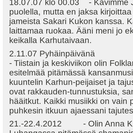
18.07.07 klo 00.03 - Kävimme J
puolella, mutta en jaksa kirjoitta
jameista Sakari Kukon kanssa. K
laittamaa ruokaa. Ääni meni jo ek
keikalla Karhutaivaan.
2.11.07 Pyhäinpäivänä
- Tiistain ja keskiviikon olin Folkla
esitelmää pitämässä kansanmusiiki
kuuntelin Karhun-peijaiset ja tajus
ovat rakkauden-tunnustuksia, samoi
hääitkut. Kaikki musiikki on vain
puhkesin itkuun ajaessani tajutes
21.-22.4.2012 - Olin Anna Kai