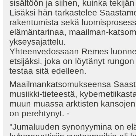
sisältöön ja siihen, kuinka teki
Lisäksi hän tarkastelee Saasta
rakentumista sekä luomisprosess
elämäntarinaa, maailman-katsomu
ykseysajattelu.
Yhteenvedossaan Remes luonnehti
etsijäksi, joka on löytänyt rung
testaa sitä edelleen.
Maailmankatsomukseensa Saasta
musiikki-tieteestä, kybernetiikasta
muun muassa arktisten kansojen ma
on perehtynyt. -
"Jumaluuden synonyymina on elä