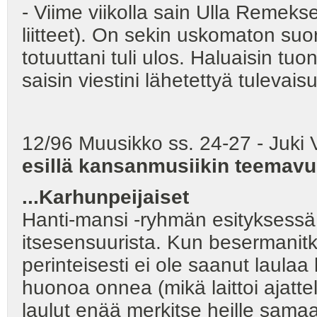
- Viime viikolla sain Ulla Remeks
liitteet). On sekin uskomaton suor
totuuttani tuli ulos. Haluaisin tu
saisin viestini lähetettyä tulevais
12/96 Muusikko ss. 24-27 - Juki
esillä kansanmusiikin teemav
...
Karhunpeijaiset
Hanti-mansi -ryhmän esityksessä 
itsesensuurista. Kun besermanitkin 
perinteisesti ei ole saanut laulaa
huonoa onnea (mikä laittoi ajat
laulut enää merkitse heille samaa