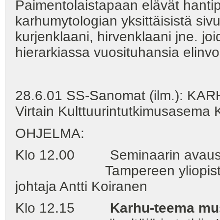
Paimentolaistapaan elävät hantip
karhumytologian yksittäisistä sivu
kurjenklaani, hirvenklaani jne. jo
hierarkiassa vuosituhansia elinvo
28.6.01 SS-Sanomat (ilm.): KAR
Virtain Kulttuurintutkimusasema 
OHJELMA:
Klo 12.00 Seminaarin avaus
Tampereen yliopiston Virt
johtaja Antti Koiranen
Klo 12.15
Karhu-teema musi