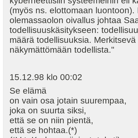
kyberneettisiin systeemeihin eli 
(myös ns. elottomaan luontoon).
olemassaolon oivallus johtaa S
todellisuuskäsitykseen: todellisuu
määrä todellisuuksia. Merkitsevä t
näkymättömään todellista."
15.12.98 klo 00:02
Se elämä
on vain osa jotain suurempaa,
joka on suurta siksi,
että se on niin pientä,
että se hohtaa.(*)