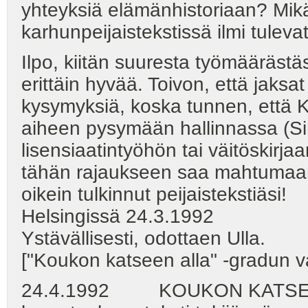
yhteyksiä elämänhistoriaan? Mikä
karhunpeijaistekstissä ilmi tulevat
Ilpo, kiitän suuresta työmäärästäs
erittäin hyvää. Toivon, että jaksa
kysymyksiä, koska tunnen, että 
aiheen pysymään hallinnassa (Si
lisensiaatintyöhön tai väitöskirjaa
tähän rajaukseen saa mahtumaan t
oikein tulkinnut peijaistekstiäsi!
Helsingissä 24.3.1992
Ystävällisesti, odottaen Ulla.
["Koukon katseen alla" -gradun v
24.4.1992 KOUKON KATSE - Il