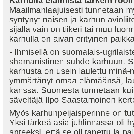
Karhulla eläimistä tärkein roo
Maailmanlaajuisesti tunnetaan m
syntynyt naisen ja karhun avioliit
sijalla vain on tiikeri tai muu lu
karhulla on aivan erityinen pai
- Ihmisellä on suomalais-ugrilai
shamanistinen suhde karhuun. S
karhusta on usein laulettu minä
ymmärtänyt omaa elämäänsä, lau
kanssa. Suomesta tunnetaan kuiten
säveltäjä Ilpo Saastamoinen kert
Myös karhunpeijaisperinne on tuttu 
Yksi tärkeä asia juhlinnassa oli 
anteeksi, että se oli tapettu ja p