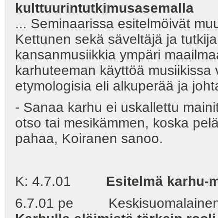
kulttuurintutkimusasemalla
... Seminaarissa esitelmöivät mu
Kettunen sekä säveltäjä ja tutkij
kansanmusiikkia ympäri maailmaa
karhuteeman käyttöä musiikissa
etymologisia eli alkuperää ja joh
- Sanaa karhu ei uskallettu mainit
otso tai mesikämmen, koska pelät
pahaa, Koiranen sanoo.
K: 4.7.01
Esitelmä karhu-
6.7.01 pe Keskisuomalainen - V