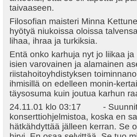
taivaaseen.
Filosofian maisteri Minna Kettu
hyötyä niukoissa oloissa talvensa v
lihaa, ihraa ja turkiksia.
Entä onko karhuja nyt jo liikaa ja
isien varovainen ja alamainen as
riistahoitoyhdistyksen toiminnan
ihmisillä on edelleen monin-kert
täysosuma kuin joutua karhun ra
24.11.01 klo 03:17 - Suunnit
konserttiohjelmistoa, koska en sa
hätkähdyttää jälleen kerran. Se 
hirvi. En osaa selvittää. Se tuo 