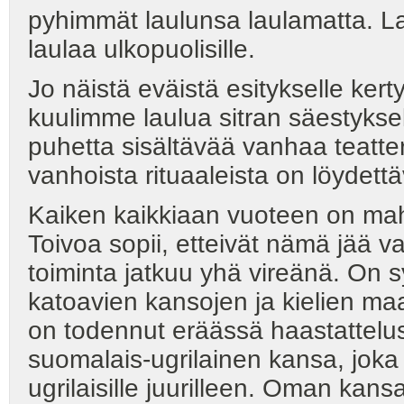
pyhimmät laulunsa laulamatta. Laul
laulaa ulkopuolisille.
Jo näistä eväistä esitykselle ker
kuulimme laulua sitran säestykse
puhetta sisältävää vanhaa teatte
vanhoista rituaaleista on löydett
Kaiken kaikkiaan vuoteen on ma
Toivoa sopii, etteivät nämä jää
toiminta jatkuu yhä vireänä. On s
katoavien kansojen ja kielien maa
on todennut eräässä haastattelus
suomalais-ugrilainen kansa, joka
ugrilaisille juurilleen. Oman kan