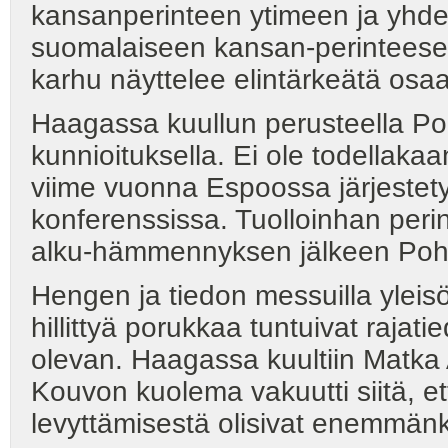
kansanperinteen ytimeen ja yhde
suomalaiseen kansan-perinteeseen
karhu näyttelee elintärkeätä osaa
Haagassa kuullun perusteella Poh
kunnioituksella. Ei ole todellaka
viime vuonna Espoossa järjestetys
konferenssissa. Tuolloinhan perinne
alku-hämmennyksen jälkeen Pohj
Hengen ja tiedon messuilla yleisö
hillittyä porukkaa tuntuivat rajat
olevan. Haagassa kuultiin Matka 
Kouvon kuolema vakuutti siitä, et
levyttämisestä olisivat enemmänki