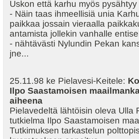
Uskon että karhu myös pysähtyy 
- Näin taas ihmeellisiä unia Karhu
paikkaa jossain vieraalla paikkak
antamista jollekin vanhalle entise
- nähtävästi Nylundin Pekan kanss
jne...
25.11.98 ke Pielavesi-Keitele:
Ko
Ilpo Saastamoisen maailmank
aiheena
Pielavedeltä lähtöisin oleva Ull
tutkielma Ilpo Saastamoisen maa
Tutkimuksen tarkastelun polttopis