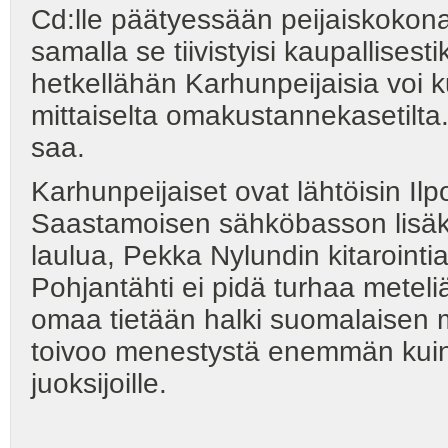
Cd:lle päätyessään peijaiskokonai
samalla se tiivistyisi kaupallises
hetkellähän Karhunpeijaisia voi 
mittaiselta omakustannekasetilta.
saa.
Karhunpeijaiset ovat lähtöisin I
Saastamoisen sähköbasson lisäks
laulua, Pekka Nylundin kitarointia
Pohjantähti ei pidä turhaa meteli
omaa tietään halki suomalaisen mu
toivoo menestystä enemmän kuin 
juoksijoille.