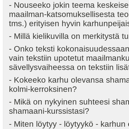
- Nouseeko jokin teema keskeisek
maailman-katsomuksellisesta teor
tms.) erityisen hyvin karhunpeijais
- Millä kielikuvilla on merkitystä 
- Onko teksti kokonaisuudessaan t
vain tekstiin upotetut maailmankuv
sävellysvaiheessa on tekstiin lisä
- Kokeeko karhu olevansa shama
kolmi-kerroksinen?
- Mikä on nykyinen suhteesi shama
shamaani-kurssistasi?
- Miten löytyy - löytyykö - karhu