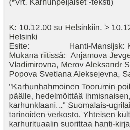
(*Vrt. Karhunpeijaiset -teksti)
K: 10.12.00 su Helsinkiin. > 10.1
Helsinki
Esite: Hanti-Mansijsk: Karhu
Mukana riitissä: Anjamova Jevge
Vladimirovna, Merov Aleksandr Sa
Popova Svetlana Aleksejevna, 
"Karhunhahmoinen Toorumin poik
päälle, hedelmöittää ihmisnaisen,
karhunklaani..." Suomalais-ugril
tarinoiden verkosto. Yhteisen kul
karhurituaalin suorittaa hanti-kir