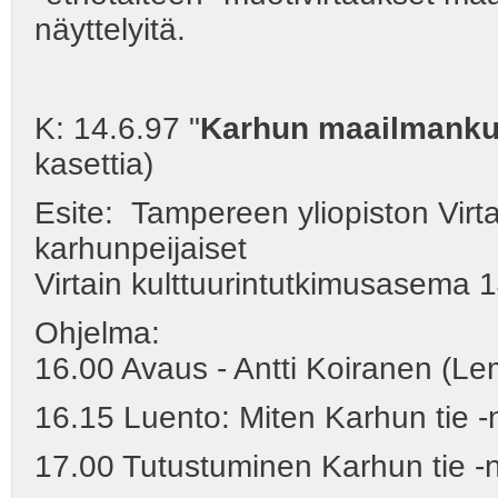
näyttelyitä.
K: 14.6.97 "
Karhun maailmank
kasettia)
Esite: Tampereen yliopiston Vir
karhunpeijaiset
Virtain kulttuurintutkimusasema 
Ohjelma:
16.00 Avaus - Antti Koiranen (L
16.15 Luento: Miten Karhun tie -nä
17.00 Tutustuminen Karhun tie -n