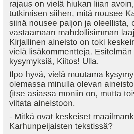
rajaus on vielä hiukan liian avoi
tutkimisen siihen, mitä nousee Ka
siinä nousee paljon ja oleellista,
vastaamaan mahdollisimman laajast
Kirjallinen aineisto on toki keske
vielä lisäkommentteja. Esitelmän j
kysymyksiä, Kiitos! Ulla.
Ilpo hyvä, vielä muutama kysymys 
olemassa minulla olevan aineisto
(itse asiassa moniin on, mutta toi
viitata aineistoon.
- Mitkä ovat keskeiset maailman
Karhunpeijaisten tekstissä?