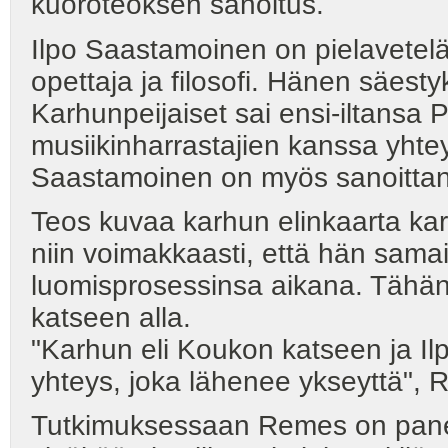
kuoroteoksen sanoitus.
Ilpo Saastamoinen on pielaveteläi
opettaja ja filosofi. Hänen säest
Karhunpeijaiset sai ensi-iltansa 
musiikinharrastajien kanssa yhtey
Saastamoinen on myös sanoittan
Teos kuvaa karhun elinkaarta karh
niin voimakkaasti, että hän samai
luomisprosessinsa aikana. Tähän
katseen alla.
"Karhun eli Koukon katseen ja Il
yhteys, joka lähenee ykseyttä", R
Tutkimuksessaan Remes on paneut