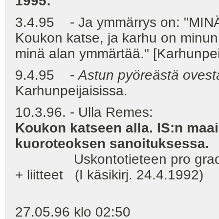
1995:
3.4.95 - Ja ymmärrys on: "MINÄ
Koukon katse, ja karhu on minu
minä alan ymmärtää." [Karhunpeij
9.4.95 -
Astun pyöreästä ovesta
Karhunpeijaisissa.
10.3.96. - Ulla Remes:
Koukon katseen alla. IS:n maa
kuoroteoksen sanoituksessa.
Uskontotieteen pro gradu -t
+ liitteet (I käsikirj. 24.4.1992)
27.05.96 klo 02:50