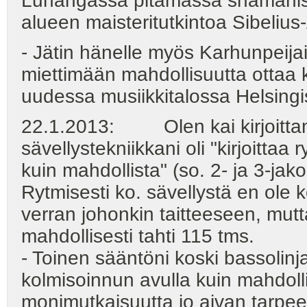
Luhangassa pitämässä shamanisti
alueen maisteritutkintoa Sibelius-
- Jätin hänelle myös Karhunpeijais
miettimään mahdollisuutta ottaa 
uudessa musiikkitalossa Helsingi
22.1.2013: Olen kai kirjoittanu
sävellystekniikkani oli "kirjoittaa
kuin mahdollista" (so. 2- ja 3-jako
Rytmisesti ko. sävellystä en ole
verran johonkin taitteeseen, mut
mahdollisesti tahti 115 tms.
- Toinen sääntöni koski bassolinjaa:
kolmisoinnun avulla kuin mahdoll
monimutkaisuutta jo aivan tarpee