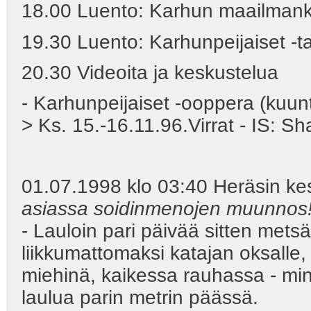
18.00 Luento: Karhun maailman
19.30 Luento: Karhunpeijaiset -t
20.30 Videoita ja keskustelua
- Karhunpeijaiset -ooppera (kuun
> Ks. 15.-16.11.96.Virrat - IS: S
01.07.1998 klo 03:40 Heräsin kes
asiassa soidinmenojen muunnos
- Lauloin pari päivää sitten metsäp
liikkumattomaksi katajan oksalle,
miehinä, kaikessa rauhassa - minun
laulua parin metrin päässä.