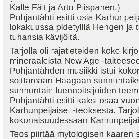
Kalle Fält ja Arto Piispanen.)
Pohjantähti esitti osia Karhunpei
lokakuussa pidetyillä Hengen ja t
tuhansia kävijöitä.
Tarjolla oli rajatieteiden koko kir
mineraaleista New Age -taiteesee
Pohjantähden musiikki istui kokon
soittamaan Haagaan sunnuntaiksi 
sunnuntain luennoitsijoiden teem
Pohjantähti esitti kaksi osaa v
Karhunpeijaiset -teoksesta. Tarjolla
kokonaisuudessaan Karhunpeijais
Teos piirtää mytologisen kaaren 