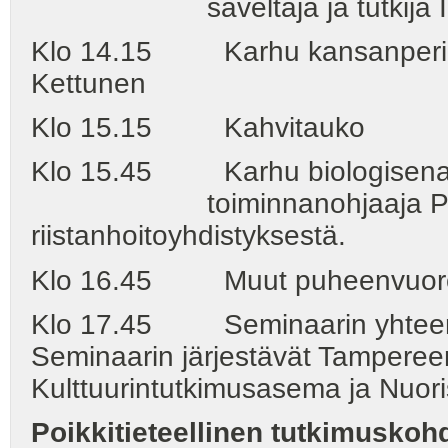
säveltäjä ja tutkija I
Klo 14.15 Karhu kansanperint
Kettunen
Klo 15.15 Kahvitauko
Klo 15.45 Karhu biologisena o
toiminnanohjaaja Pekka 
riistanhoitoyhdistyksestä.
Klo 16.45 Muut puheenvuorot j
Klo 17.45 Seminaarin yhteenv
Seminaarin järjestävät Tampereen 
Kulttuurintutkimusasema ja Nuori
Poikkitieteellinen tutkimusko