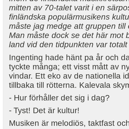
mitten av 70-talet varit i en särp
finländska populärmusikens kultur
måste jag medge att gruppen till 
Man måste dock se det här mot ba
land vid den tidpunkten var totalt
Ingenting hade hänt pa år och da
tyckte många; ett visst mått av ny
vindar. Ett eko av de nationella 
tillbaka till rötterna. Kalevala s
- Hur förhåller det sig i dag?
- Tyst! Det är kultur!
Musiken är melodiös, taktfast och