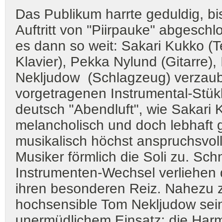
Das Publikum harrte geduldig, bi
Auftritt von "Piirpauke" abgesch
es dann so weit: Sakari Kukko (
Klavier), Pekka Nylund (Gitarre)
Nekljudow (Schlagzeug) verzaube
vorgetragenen Instrumental-Stükk
deutsch "Abendluft", wie Sakari 
melancholisch und doch lebhaft 
musikalisch höchst anspruchsvoll
Musiker förmlich die Soli zu. Sch
Instrumenten-Wechsel verliehen 
ihren besonderen Reiz. Nahezu z
hochsensible Tom Nekljudow sein
unermüdlichem Einsatz; die Harm