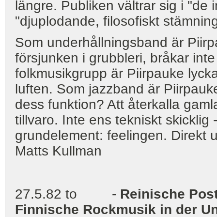
längre. Publiken vältrar sig i "de 
"djuplodande, filosofiskt stämning
Som underhållningsband är Piirpa
försjunken i grubbleri, bråkar int
folkmusikgrupp är Piirpauke lyck
luften. Som jazzband är Piirpauk
dess funktion? Att återkalla gam
tillvaro. Inte ens tekniskt skicklig 
grundelement: feelingen. Direkt 
Matts Kullman
27.5.82 to -
Reinische Pos
Finnische Rockmusik in der U