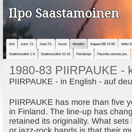
Ilpo Saastamoinen
Koti
Jutut -72
Jutut 73-
Kuvat
Musiikki
Kajaani BB 74-80
Velho 9
Soidinmusiikki 1-9
Soidinmusiikki 10-18
Päiväkirjat
Filosofia-uskonto jne.
1980-83 PIIRPAUKE - ki
PIIRPAUKE - in English - auf deu
PIIRPAUKE has more than five ye
in Finland. The line-up has chan
retained its originality. What set
or jazz-rock bands is that their m