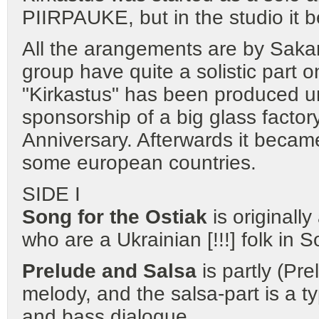
PIIRPAUKE, but in the studio it 
All the arangements are by Sakari
group have quite a solistic part 
"Kirkastus" has been produced un
sponsorship of a big glass factory
Anniversary. Afterwards it becam
some european countries.
SIDE I
Song for the Ostiak
is originall
who are a Ukrainian [!!!] folk in S
Prelude and Salsa
is partly (P
melody, and the salsa-part is a t
and bass dialogue.