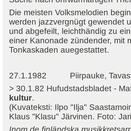
Die meisten Volksmelodien begin
werden jazzvergnügt gewendet u
und abgefeilt, leichthändig zu ei
einer Kanonade zündender, mit 
Tonkaskaden auegestattet.
27.1.1982 Piirpauke, Tavastia
> 30.1.82 Hufudstadsbladet - Ma
kultur
.
(Kuvateksti: Ilpo "Ilja" Saastamoi
Klaus "Klasu" Järvinen. Foto: Jari
Inom de finländska musikkretsarna