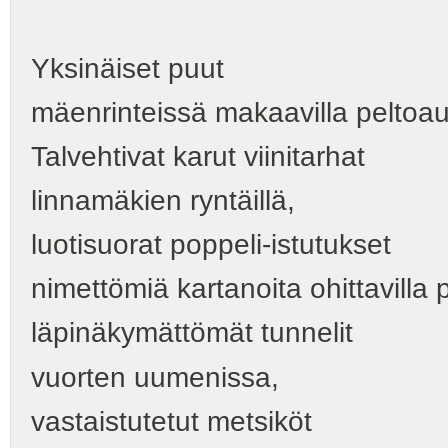
Yksinäiset puut
mäenrinteissä makaavilla peltoauk
Talvehtivat karut viinitarhat
linnamäkien ryntäillä,
luotisuorat poppeli-istutukset
nimettömiä kartanoita ohittavilla p
läpinäkymättömät tunnelit
vuorten uumenissa,
vastaistutetut metsiköt