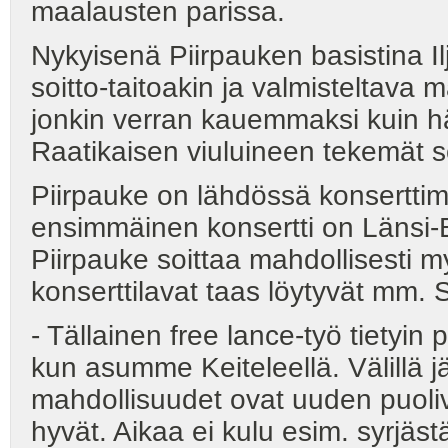
maalausten parissa.
Nykyisenä Piirpauken basistina Ilja
soitto-taitoakin ja valmisteltava 
jonkin verran kauemmaksi kuin h
Raatikaisen viuluineen tekemät s
Piirpauke on lähdössä konserttima
ensimmäinen konsertti on Länsi-B
Piirpauke soittaa mahdollisesti 
konserttilavat taas löytyvät mm. S
- Tällainen free lance-työ tietyin 
kun asumme Keiteleellä. Välillä j
mahdollisuudet ovat uuden puoli
hyvät. Aikaa ei kulu esim. syrjästä