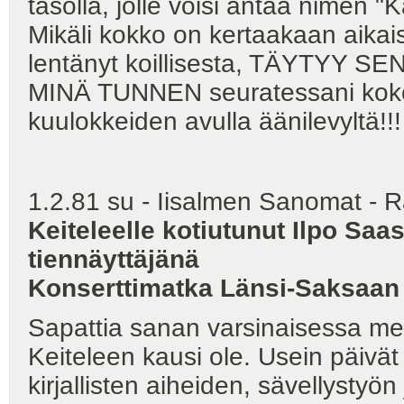
tasolla, jolle voisi antaa nimen 
Mikäli kokko on kertaakaan aikai
lentänyt koillisesta, TÄYTYY
MINÄ TUNNEN seuratessani kokon l
kuulokkeiden avulla äänilevyltä!!!
1.2.81 su - Iisalmen Sanomat - 
Keiteleelle kotiutunut Ilpo Saa
tiennäyttäjänä
Konserttimatka Länsi-Saksaan
Sapattia sanan varsinaisessa me
Keiteleen kausi ole. Usein päivät
kirjallisten aiheiden, sävellystyö