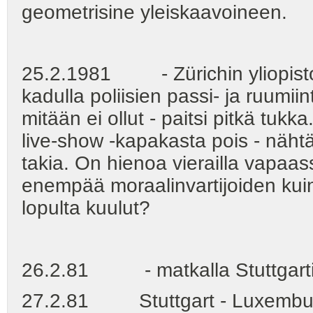
geometrisine yleiskaavoineen.
25.2.1981 - Zürichin yliopisto
kadulla poliisien passi- ja ruumii
mitään ei ollut - paitsi pitkä tuk
live-show -kapakasta pois - näht
takia. On hienoa vierailla vapaa
enempää moraalinvartijoiden kui
lopulta kuulut?
26.2.81 - matkalla Stuttgarti
27.2.81 Stuttgart - Luxembu