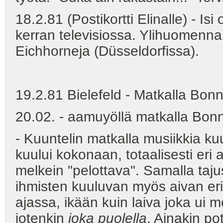
18.2.81 (Postikortti Elinalle) - Isi
kerran televisiossa. Ylihuomenna S
Eichhorneja (Düsseldorfissa).
19.2.81 Bielefeld - Matkalla Bonn
20.02. - aamuyöllä matkalla Bonni
- Kuuntelin matkalla musiikkia kuu
kuului kokonaan, totaalisesti eri 
melkein "pelottava". Samalla taju
ihmisten kuuluvan myös aivan eri a
ajassa, ikään kuin laiva joka ui 
jotenkin
joka puolella
. Ainakin po