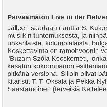
Päiväämätön Live in der Balver
Jälleen saadaan nauttia S. Kukon
musiikin tuntemuksesta, ja niin
unkarilaista, kolumbialaista, bulg
Koskettavinta on ramohvoonin ve
"Búzam Szóla Kecskeméti, jonka t
kasatun kokoonpanon esittämänä
pitkänä versiona. Silloin olivat 
kitaristit T. T. Oksala ja Pekka 
Saastamoinen (terveisiä Keiteleel