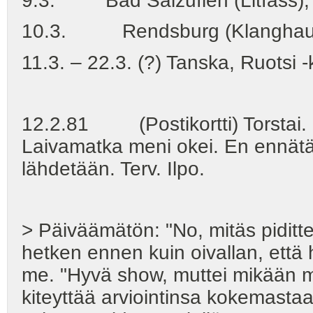
9.3. Bad Salzuflen (Litfass),
10.3. Rendsburg (Klanghaus) 
11.3. – 22.3. (?) Tanska, Ruotsi 
12.2.81 (Postikortti) Torstai. L
Laivamatka meni okei. En ennätä mu
lähdetään. Terv. Ilpo.
> Päiväämätön: "No, mitäs piditte
hetken ennen kuin oivallan, että
me. "Hyvä show, muttei mikään mus
kiteyttää arviointinsa kokemast