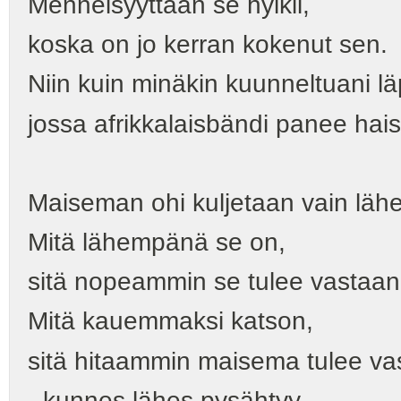
Menneisyyttään se hylkii,
koska on jo kerran kokenut sen.
Niin kuin minäkin kuunneltuani l
jossa afrikkalaisbändi panee ha
Maiseman ohi kuljetaan vain lähe
Mitä lähempänä se on,
sitä nopeammin se tulee vastaan
Mitä kauemmaksi katson,
sitä hitaammin maisema tulee va
- kunnes lähes pysähtyy -