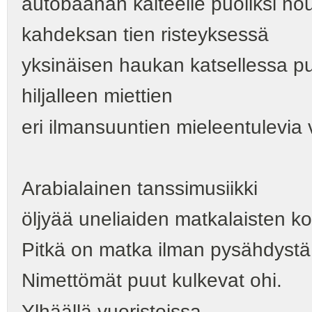
autobaanan kaiteelle puoliksi n
kahdeksan tien risteyksessä
yksinäisen haukan katsellessa p
hiljalleen miettien
eri ilmansuuntien mieleentulevia 
Arabialainen tanssimusiikki
öljyää uneliaiden matkalaisten ko
Pitkä on matka ilman pysähdystä
Nimettömät puut kulkevat ohi.
Ylhäällä vuoristoissa