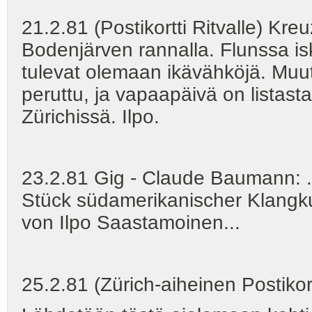
21.2.81 (Postikortti Ritvalle) Kre
Bodenjärven rannalla. Flunssa isk
tulevat olemaan ikävähköjä. Muut
peruttu, ja vapaapäivä on listast
Zürichissä. Ilpo.
23.2.81 Gig - Claude Baumann: ..
Stück südamerikanischer Klangku
von Ilpo Saastamoinen...
25.2.81 (Zürich-aiheinen Postikor