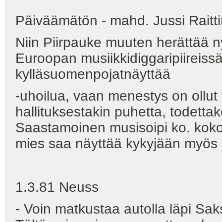
Päiväämätön - mahd. Jussi Raitti
Niin Piirpauke muuten herättää n
Euroopan musiikkidiggaripiireiss
kylläsuomenpojatnäyttää
-uhoilua, vaan menestys on ollut 
hallituksestakin puhetta, todettako
Saastamoinen musisoipi ko. kok
mies saa näyttää kykyjään myös es
1.3.81 Neuss
- Voin matkustaa autolla läpi Sa