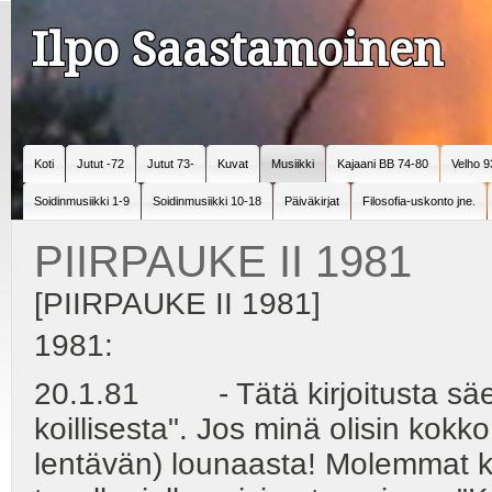
Ilpo Saastamoinen
Koti
Jutut -72
Jutut 73-
Kuvat
Musiikki
Kajaani BB 74-80
Velho 9
Soidinmusiikki 1-9
Soidinmusiikki 10-18
Päiväkirjat
Filosofia-uskonto jne.
PIIRPAUKE II 1981
[PIIRPAUKE II 1981]
1981:
20.1.81 - Tätä kirjoitusta säe
koillisesta". Jos minä olisin kokko
lentävän) lounaasta! Molemmat 