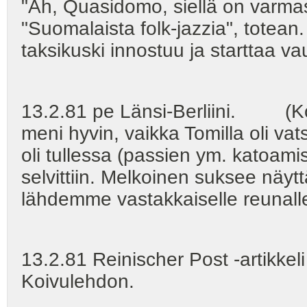
"Ah, Quasidomo, siellä on varma
"Suomalaista folk-jazzia", totean. 
taksikuski innostuu ja starttaa va
13.2.81 pe Länsi-Berliini. (Kort
meni hyvin, vaikka Tomilla oli va
oli tullessa (passien ym. katoamis
selvittiin. Melkoinen suksee näy
lähdemme vastakkaiselle reunalle
13.2.81 Reinischer Post -artikkel
Koivulehdon.