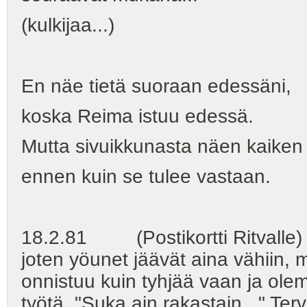
(kulkijaa...)
En näe tietä suoraan edessäni,
koska Reima istuu edessä.
Mutta sivuikkunasta näen kaiken
ennen kuin se tulee vastaan.
18.2.81 (Postikortti Ritvalle) H
joten yöunet jäävät aina vähiin,
onnistuu kuin tyhjää vaan ja ole
työtä. "Suka ain rakastain..." Terv.