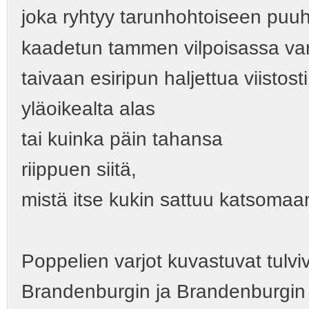
joka ryhtyy tarunhohtoiseen pu
kaadetun tammen vilpoisassa va
taivaan esiripun haljettua viistosti
yläoikealta alas
tai kuinka päin tahansa
riippuen siitä,
mistä itse kukin sattuu katsomaa
Poppelien varjot kuvastuvat tulv
Brandenburgin ja Brandenburgin po