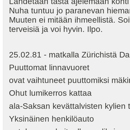
Lähdetään tästä ajelemaan kohti
Nuha tuntuu jo paranevan hieman
Muuten ei mitään ihmeellistä. Soi
terveisiä ja voi hyvin. Ilpo.
25.02.81 - matkalla Zürichistä Da
Puuttomat linnavuoret
ovat vaihtuneet puuttomiksi mäkini
Ohut lumikerros kattaa
ala-Saksan kevättalvisten kylien t
Yksinäinen henkilöauto