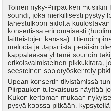
Toinen nyky-Piirpauken musiikin le
soundi, joka merkillisesti pystyy 
lähestulkoon aidolta kuulostavan s
konsertissa erinomaisesti (huolim
laitteistojen kanssa). Hienoimpi
melodia ja Japanista peräisin ole
kappaleessa yhtenä soundin teki
erikoisvalmisteinen pikkukitara, j
seesteinen soolotyöskentely pitki
Upean konsertin tiivistämissä tun
Piirpauken tulevaisuus näyttää jo
Kukon kertoman mukaan nykyisell
pysyä koossa pitkään, kypsytellä