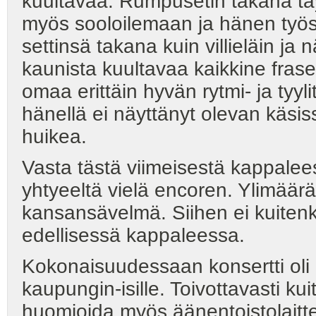
kuultavaa. Rumpusetin takana tä
myös sooloilemaan ja hänen työs
settinsä takana kuin villieläin ja 
kaunista kuultavaa kaikkine fras
omaa erittäin hyvän rytmi- ja tyyl
hänellä ei näyttänyt olevan käsiss
huikea.
Vasta tästä viimeisestä kappalee
yhtyeeltä vielä encoren. Ylimäärä
kansansävelmä. Siihen ei kuitenkaa
edellisessä kappaleessa.
Kokonaisuudessaan konsertti oli h
kaupungin-isille. Toivottavasti ku
huomioida myös äänentoistolaitte