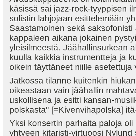
käsissä sai jazz-rock-tyyppisen 
solistin lahjojaan esittelemään yh
Saastamoinen sekä saksofonisti
kappaleen aikana jokainen pyst
yleisilmeestä. Jäähallinsurkean 
kuulla kaikkia instrumentteja ja ku
oikein täyttäneet niille asetettuja
Jatkossa tilanne kuitenkin hiukan 
oikeastaan vain jäähallin mahtava
uskollisena ja esitti kansan-musi
polskasta" [=Kivenvihapolska] itä-
Yksi konsertin parhaita paloja ol
yhtyeen kitaristi-virtuoosi Nylund