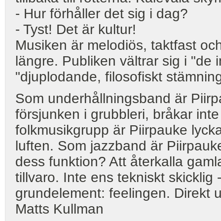
- Hur förhåller det sig i dag?
- Tyst! Det är kultur!
Musiken är melodiös, taktfast och
längre. Publiken vältrar sig i "de 
"djuplodande, filosofiskt stämning
Som underhållningsband är Piirpa
försjunken i grubbleri, bråkar int
folkmusikgrupp är Piirpauke lyck
luften. Som jazzband är Piirpauk
dess funktion? Att återkalla gam
tillvaro. Inte ens tekniskt skicklig 
grundelement: feelingen. Direkt 
Matts Kullman