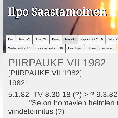
Ilpo Saastamoinen
Koti
Jutut -72
Jutut 73-
Kuvat
Musiikki
Kajaani BB 74-80
Velho 9
Soidinmusiikki 1-9
Soidinmusiikki 10-18
Päiväkirjat
Filosofia-uskonto jne.
PIIRPAUKE VII 1982
[PIIRPAUKE VII 1982]
1982:
5.1.82 TV 8.30-18 (?) > ? 9.3.82
"Se on hohtavien helmien nauh
viihdetoimitus (?)