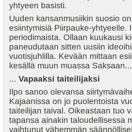
yhtyeen basisti.
Uuden kansanmusiikin suosio on
esiintymisiä Piirpauke-yhtyeelle. 
periodimaista. Ollaan kuukausi ki
paneudutaan sitten uusiin ideoih
vuotisjuhlilla. Kevään mittaan es
kesällä muun muassa Saksaan...
...
Vapaaksi taiteilijaksi
Ilpo sanoo olevansa siirtymävai
Kajaanissa on jo puolentoista v
taiteilijan taival. Oikeastaan tuo 
tapansa ainakin taloudellisessa 
vaihtunut vähemmän säännölliseksi