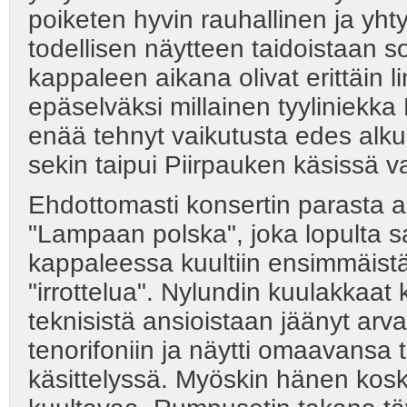
poiketen hyvin rauhallinen ja yh
todellisen näytteen taidoistaan 
kappaleen aikana olivat erittäin l
epäselväksi millainen tyyliniekk
enää tehnyt vaikutusta edes alku
sekin taipui Piirpauken käsissä v
Ehdottomasti konsertin parasta an
"Lampaan polska", joka lopulta s
kappaleessa kuultiin ensimmäistä 
"irrottelua". Nylundin kuulakkaat 
teknisistä ansioistaan jäänyt arva
tenorifoniin ja näytti omaavansa t
käsittelyssä. Myöskin hänen kosk