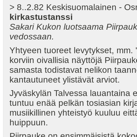
> 8..2.82 Keskisuomalainen - O
kirkastustanssi
Sakari Kukon luotsaama Piirpauk
vedossaan.
Yhtyeen tuoreet levytykset, mm. 'B
korviin oivallisia näyttöjä Piirpau
samasta todistavat nelikon taann
kantautuneet ylistävät arviot.
Jyväskylän Talvessa lauantaina el
tuntuu enää pelkän tosiasian kirj
musiikillinen yhteistyö kuuluu e
huippuun.
Piirpauke on ensimmäisistä koko