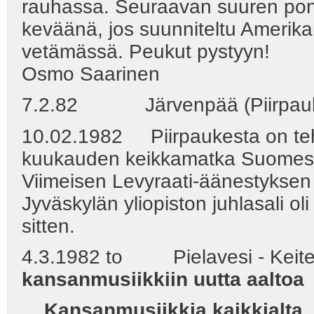
rauhassa. Seuraavan suuren ponk
keväänä, jos suunniteltu Amerika
vetämässä. Peukut pystyyn!
Osmo Saarinen
7.2.82 Järvenpää (Piirpau
10.02.1982 Piirpaukesta on teh
kuukauden keikkamatka Suomess
Viimeisen Levyraati-äänestyksen
Jyväskylän yliopiston juhlasali o
sitten.
4.3.1982 to Pielavesi - Keitel
kansanmusiikkiin uutta aaltoa
...
Kansanmusiikkia kaikkialta