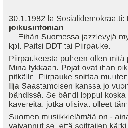
30.1.1982 la Sosialidemokraatti:
joikusinfonian
... Eihän Suomessa jazzlevyjä m
kpl. Paitsi DDT tai Piirpauke.
Piirpaukeesta puheen ollen mitä 
Minä tykkään. Pojat ovat ihan oike
pitkälle. Piirpauke soittaa muute
Ilja Saastamoisen kanssa jo vuon
bändissä. Se bändi loppui koska ei
kavereita, jotka olisivat olleet t
Suomen musiikkielämää on - ainakin
vaivannut se, että soittajien kär