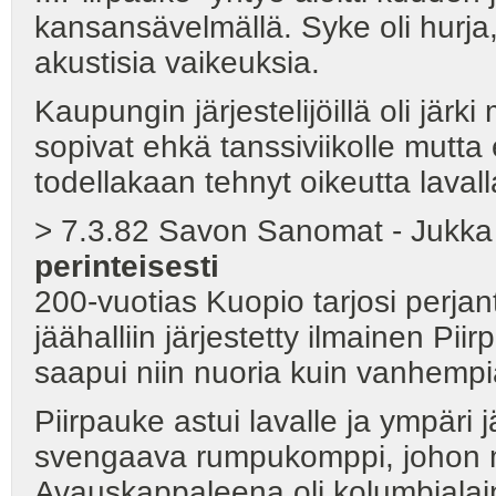
kansansävelmällä. Syke oli hurja,
akustisia vaikeuksia.
Kaupungin järjestelijöillä oli jä
sopivat ehkä tanssiviikolle mutta 
todellakaan tehnyt oikeutta lavalla yr
> 7.3.82 Savon Sanomat - Jukk
perinteisesti
200-vuotias Kuopio tarjosi perjanta
jäähalliin järjestetty ilmainen Pi
saapui niin nuoria kuin vanhempi
Piirpauke astui lavalle ja ympäri j
svengaava rumpukomppi, johon mu
Avauskappaleena oli kolumbialai