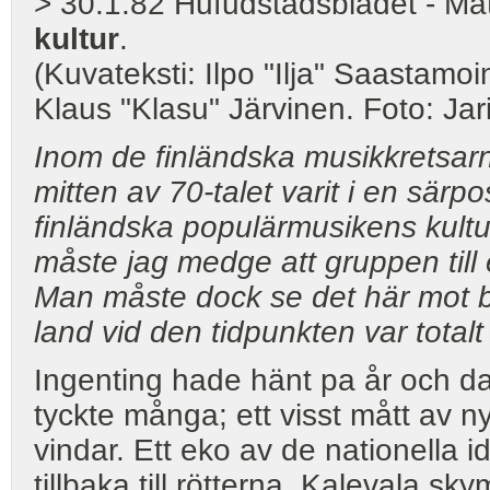
> 30.1.82 Hufudstadsbladet - Ma
kultur
.
(Kuvateksti: Ilpo "Ilja" Saastamoi
Klaus "Klasu" Järvinen. Foto: Jari
Inom de finländska musikkretsarna
mitten av 70-talet varit i en särp
finländska populärmusikens kultur
måste jag medge att gruppen till 
Man måste dock se det här mot ba
land vid den tidpunkten var totalt
Ingenting hade hänt pa år och da
tyckte många; ett visst mått av ny
vindar. Ett eko av de nationella 
tillbaka till rötterna. Kalevala s