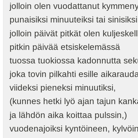
jolloin olen vuodattanut kymmenyk
punaisiksi minuuteiksi tai sinisiksi
jolloin päivät pitkät olen kuljeskel
pitkin päivää etsiskelemässä
tuossa tuokiossa kadonnutta se
joka tovin pilkahti esille aikaraud
viideksi pieneksi minuutiksi,
(kunnes hetki lyö ajan tajun kank
ja lähdön aika koittaa pulssin,)
vuodenajoiksi kyntöineen, kylvöi