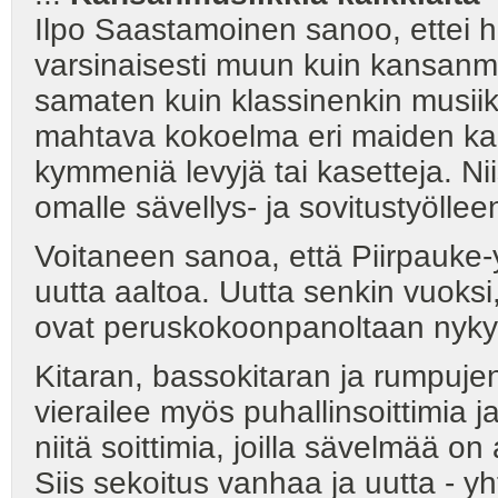
Ilpo Saastamoinen sanoo, ettei 
varsinaisesti muun kuin kansanmu
samaten kuin klassinenkin musiikk
mahtava kokoelma eri maiden ka
kymmeniä levyjä tai kasetteja. Nii
omalle sävellys- ja sovitustyöllee
Voitaneen sanoa, että Piirpauke-
uutta aaltoa. Uutta senkin vuoksi
ovat peruskokoonpanoltaan nykya
Kitaran, bassokitaran ja rumpuje
vierailee myös puhallinsoittimia 
niitä soittimia, joilla sävelmää 
Siis sekoitus vanhaa ja uutta - y