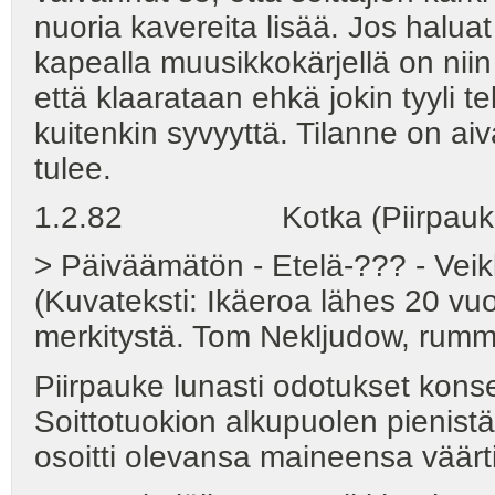
nuoria kavereita lisää. Jos haluat
kapealla muusikkokärjellä on nii
että klaarataan ehkä jokin tyyli t
kuitenkin syvyyttä. Tilanne on aiv
tulee.
1.2.82 Kotka (Piirpauk
> Päiväämätön - Etelä-??? - Ve
(Kuvateksti: Ikäeroa lähes 20 vuot
merkitystä. Tom Nekljudow, rumm
Piirpauke lunasti odotukset kons
Soittotuokion alkupuolen pienist
osoitti olevansa maineensa väärti;