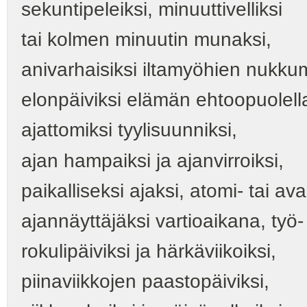
sekuntipeleiksi, minuuttivelliksi
tai kolmen minuutin munaksi,
anivarhaisiksi iltamyöhien nukk
elonpäiviksi elämän ehtoopuolell
ajattomiksi tyylisuunniksi,
ajan hampaiksi ja ajanvirroiksi,
paikalliseksi ajaksi, atomi- tai av
ajannäyttäjäksi vartioaikana, työ-
rokulipäiviksi ja härkäviikoiksi,
piinaviikkojen paastopäiviksi,