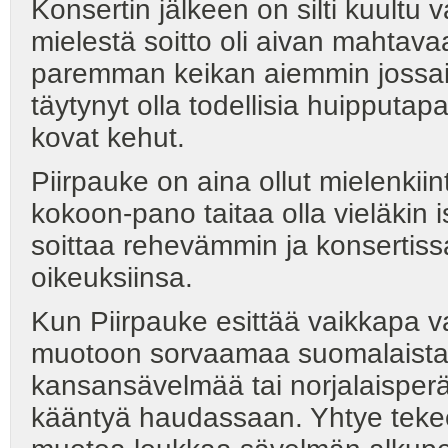
Konsertin jälkeen on silti kuultu v
mielestä soitto oli aivan mahtava
paremman keikan aiemmin jossain
täytynyt olla todellisia huipputap
kovat kehut.
Piirpauke on aina ollut mielenkii
kokoon-pano taitaa olla vieläkin 
soittaa rehevämmin ja konserti
oikeuksiinsa.
Kun Piirpauke esittää vaikkapa 
muotoon sorvaamaa suomalaista 
kansansävelmää tai norjalaisperäi
kääntyä haudassaan. Yhtye tekee 