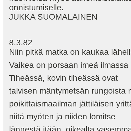
onnistumiselle.
JUKKA SUOMALAINEN
8.3.82
Niin pitkä matka on kaukaa lähell
Vaikea on porsaan imeä ilmassa
Tiheässä, kovin tiheässä ovat
talvisen mäntymetsän rungoista 
poikittaismaailman jättiläisen yrit
niitä myöten ja niiden lomitse
lännestä itään, oikealta vasemma