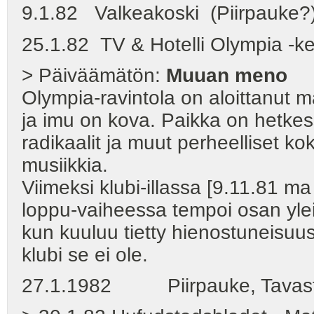
9.1.82 Valkeakoski (Piirpauke?
25.1.82 TV & Hotelli Olympia -ke
> Päiväämätön:
Muuan meno
Olympia-ravintola on aloittanut ma
ja imu on kova. Paikka on hetkes
radikaalit ja muut perheelliset k
musiikkia.
Viimeksi klubi-illassa [9.11.81 ma
loppu-vaiheessa tempoi osan ylei
kun kuuluu tietty hienostuneisuu
klubi se ei ole.
27.1.1982 Piirpauke, Tavastia