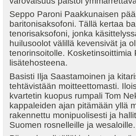
varovaisuus paistoi ymmärrettäväst
Seppo Paroni Paakkunaisen pääso
baritonisaksofoni. Tällä kertaa bar
tenorisaksofoni, jonka käsittelyss
huilusoolot välillä kevensivät ja 
tenorinsoitolle. Kosketinsoittimia
lisätehosteena.
Basisti Ilja Saastamoinen ja kitar
tehtävistään moitteettomasti. Iloi
kvartetin kuopus rumpali Tom Nek
kappaleiden ajan pitämään yllä m
rakennettu monipuolisesti ja hallit
Suomen rosnelleille ja wesaloille.