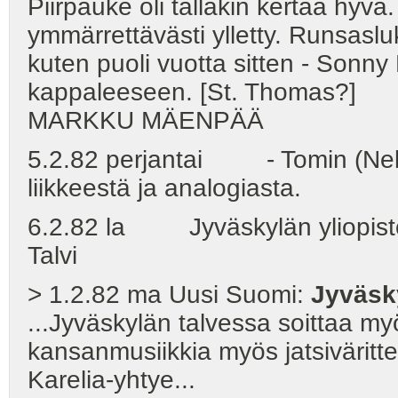
Piirpauke oli tälläkin kertaa hyv
ymmärrettävästi ylletty. Runsasluku
kuten puoli vuotta sitten - Sonny
kappaleeseen. [St. Thomas?]
MARKKU MÄENPÄÄ
5.2.82 perjantai - Tomin (Nekl
liikkeestä ja analogiasta.
6.2.82 la Jyväskylän yliopiston
Talvi
> 1.2.82 ma Uusi Suomi:
Jyväsky
...Jyväskylän talvessa soittaa m
kansanmusiikkia myös jatsiväritte
Karelia-yhtye...