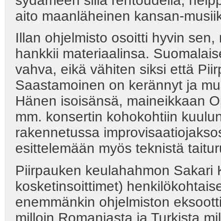
sydämeen sillä rentoudella, helppou
aito maanläheinen kansan-musiikk
Illan ohjelmisto osoitti hyvin sen,
hankkii materiaalinsa. Suomalai
vahva, eikä vähiten siksi että Pii
Saastamoinen on kerännyt ja muok
Hänen isoisänsä, maineikkaan Opt
mm. konsertin kohokohtiin kuulun
rakennetussa improvisaatiojaksos
esittelemään myös teknistä taitur
Piirpauken keulahahmon Sakari Ku
kosketinsoittimet) henkilökohtais
enemmänkin ohjelmiston eksootti
milloin Romaniasta ja Turkista mi