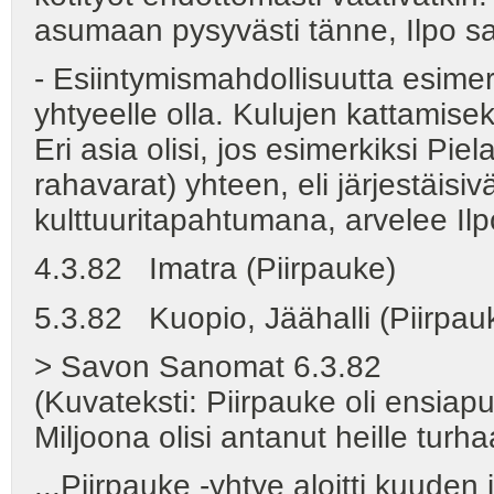
asumaan pysyvästi tänne, Ilpo s
- Esiintymismahdollisuutta esimerk
yhtyeelle olla. Kulujen kattamisek
Eri asia olisi, jos esimerkiksi Piel
rahavarat) yhteen, eli järjestäisi
kulttuuritapahtumana, arvelee Ilp
4.3.82 Imatra (Piirpauke)
5.3.82 Kuopio, Jäähalli (Piirpau
> Savon Sanomat 6.3.82
(Kuvateksti: Piirpauke oli ensiap
Miljoona olisi antanut heille turha
...Piirpauke -yhtye aloitti kuuden