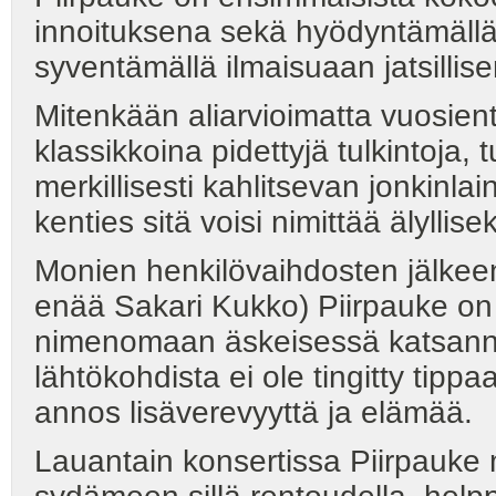
innoituksena sekä hyödyntämällä
syventämällä ilmaisuaan jatsillis
Mitenkään aliarvioimatta vuosien
klassikkoina pidettyjä tulkintoja,
merkillisesti kahlitsevan jonkinl
kenties sitä voisi nimittää älyllisek
Monien henkilövaihdosten jälke
enää Sakari Kukko) Piirpauke on
nimenomaan äskeisessä katsannoss
lähtökohdista ei ole tingitty tippa
annos lisäverevyyttä ja elämää.
Lauantain konsertissa Piirpauke m