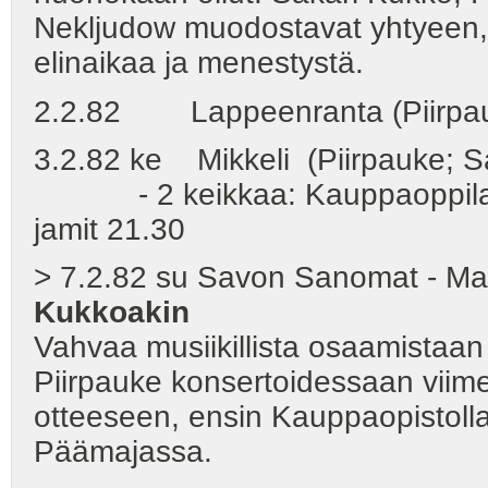
Nekljudow muodostavat yhtyeen, j
elinaikaa ja menestystä.
2.2.82 Lappeenranta (Piirpa
3.2.82 ke Mikkeli (Piirpauke; S
- 2 keikkaa: Kauppaoppilaito
jamit 21.30
> 7.2.82 su Savon Sanomat - M
Kukkoakin
Vahvaa musiikillista osaamistaan
Piirpauke konsertoidessaan viime
otteeseen, ensin Kauppaopistolla
Päämajassa.