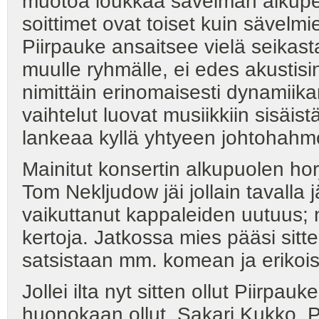
muotoa loukkaa sävelmän alkuperä
soittimet ovat toiset kuin sävelm
Piirpauke ansaitsee vielä seikast
muulle ryhmälle, ei edes akustisin 
nimittäin erinomaisesti dynamiik
vaihtelut luovat musiikkiin sisäist
lankeaa kyllä yhtyeen johtohahmo
Mainitut konsertin alkupuolen horj
Tom Nekljudow jäi jollain tavalla
vaikuttanut kappaleiden uutuus; n
kertoja. Jatkossa mies pääsi sitte
satsistaan mm. komean ja erikois
Jollei ilta nyt sitten ollut Piirpau
huonokaan ollut. Sakari Kukko, 