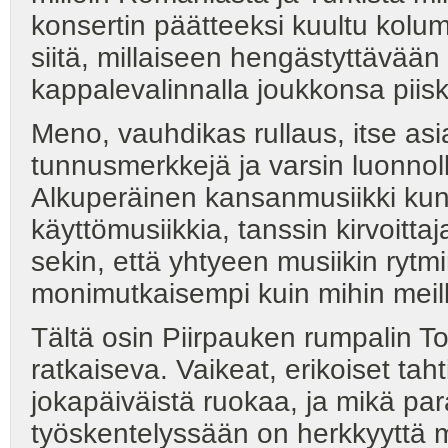
konsertin päätteeksi kuultu kolu
siitä, millaiseen hengästyttävää
kappalevalinnalla joukkonsa pii
Meno, vauhdikas rullaus, itse asi
tunnusmerkkejä ja varsin luonnoll
Alkuperäinen kansanmusiikki kun
käyttömusiikkia, tanssin kirvoitt
sekin, että yhtyeen musiikin ryt
monimutkaisempi kuin mihin meill
Tältä osin Piirpauken rumpalin T
ratkaiseva. Vaikeat, erikoiset taht
jokapäiväistä ruokaa, ja mikä pa
työskentelyssään on herkkyyttä 