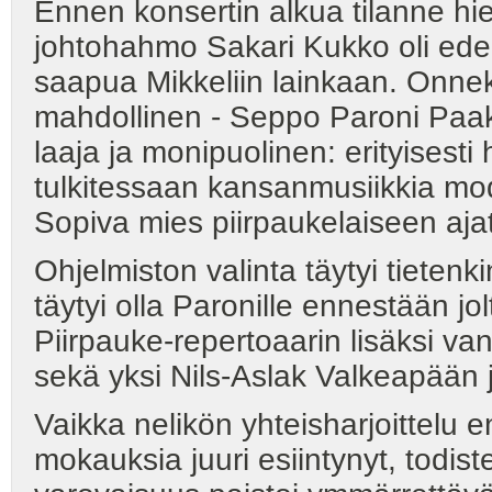
Ennen konsertin alkua tilanne hie
johtohahmo Sakari Kukko oli edel
saapua Mikkeliin lainkaan. Onneks
mahdollinen - Seppo Paroni Paak
laaja ja monipuolinen: erityisest
tulkitessaan kansanmusiikkia mod
Sopiva mies piirpaukelaiseen aja
Ohjelmiston valinta täytyi tietenk
täytyi olla Paronille ennestään jolt
Piirpauke-repertoaarin lisäksi van
sekä yksi Nils-Aslak Valkeapään j
Vaikka nelikön yhteisharjoittelu e
mokauksia juuri esiintynyt, todis