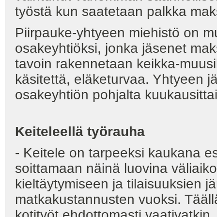
työstä kun saatetaan palkka mak
Piirpauke-yhtyeen miehistö on m
osakeyhtiöksi, jonka jäsenet ma
tavoin rakennetaan keikka-muusi
käsitettä, eläketurvaa. Yhtyeen 
osakeyhtiön pohjalta kuukausittai
Keiteleellä työrauha
- Keitele on tarpeeksi kaukana esi
soittamaan näinä luovina väliaiko
kieltäytymiseen ja tilaisuuksien jä
matkakustannusten vuoksi. Täällä
kotityöt ehdottomasti vaativatkin