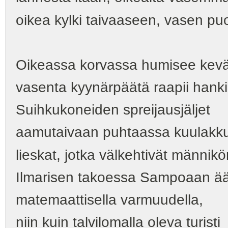
oikea kylki taivaaseen, vasen puo
Oikeassa korvassa humisee kevät
vasenta kyynärpäätä raapii hanki
Suihkukoneiden spreijausjäljet
aamutaivaan puhtaassa kuulakk
lieskat, jotka välkehtivät männik
Ilmarisen takoessa Sampoaan ää
matemaattisella varmuudella,
niin kuin talvilomalla oleva turisti