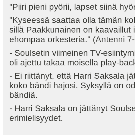
"Piiri pieni pyörii, lapset siinä hy
"Kyseessä saattaa olla tämän kok
sillä Paakkunainen on kaavaillut i
ehompaa orkesteria." (Antenni 7-
- Soulsetin viimeinen TV-esiinty
oli ajettu takaa moisella play-bac
- Ei riittänyt, että Harri Saksala jä
koko bändi hajosi. Syksyllä on odo
bändiä.
- Harri Saksala on jättänyt Soulse
erimielisyydet.