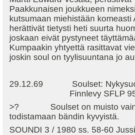
Paakkunaisen joukkueen nimeksi 
kutsumaan miehistään komeasti
herättivät tietysti heti suurta h
joskaan eivät pystyneet täyttämä
Kumpaakin yhtyettä rasittavat vie
joskin soul on tyylisuuntana jo 
29.12.69 Soulset: Nykysuomal
Finnlevy SFLP 9501 -
>? Soulset on muisto vain, m
todistamaan bändin kyvyistä.
SOUNDI 3 / 1980 ss. 58-60 Jussi 