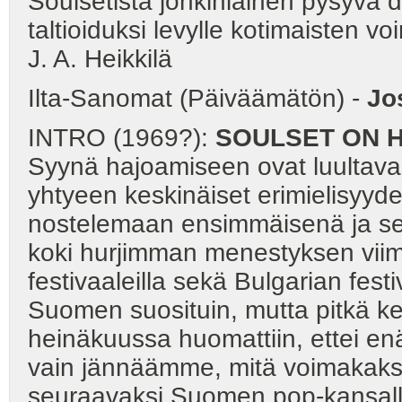
Soulsetista jonkinlainen pysyvä 
taltioiduksi levylle kotimaisten 
J. A. Heikkilä
Ilta-Sanomat (Päiväämätön) -
Jo
INTRO (1969?):
SOULSET ON 
Syynä hajoamiseen ovat luultavas
yhtyeen keskinäiset erimielisyydet
nostelemaan ensimmäisenä ja sen
koki hurjimman menestyksen vii
festivaaleilla sekä Bulgarian festi
Suomen suosituin, mutta pitkä kev
heinäkuussa huomattiin, ettei en
vain jännäämme, mitä voimakaks
seuraavaksi Suomen pop-kansall