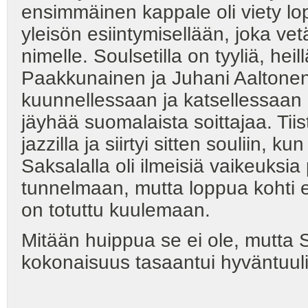
ensimmäinen kappale oli viety lo
yleisön esiintymisellään, joka ve
nimelle. Soulsetilla on tyyliä, hei
Paakkunainen ja Juhani Aaltonen 
kuunnellessaan ja katsellessaan e
jäyhää suomalaista soittajaa. Tiis
jazzilla ja siirtyi sitten souliin, 
Saksalalla oli ilmeisiä vaikeuks
tunnelmaan, mutta loppua kohti es
on totuttu kuulemaan.
Mitään huippua se ei ole, mutta So
kokonaisuus tasaantui hyväntuuli