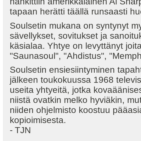
hankittiin amerikkalainen Al Shar
tapaan herätti täällä runsaasti h
Soulsetin mukana on syntynyt myö
sävellykset, sovitukset ja sanoitu
käsialaa. Yhtye on levyttänyt joit
"Saunasoul", "Ahdistus", "Memphi
Soulsetin ensiesiintyminen tapaht
jälkeen toukokuussa 1968 televisi
useita yhtyeitä, jotka kovaäänises
niistä ovatkin melko hyviäkin, mu
niiden ohjelmisto koostuu pääas
kopioimisesta.
- TJN