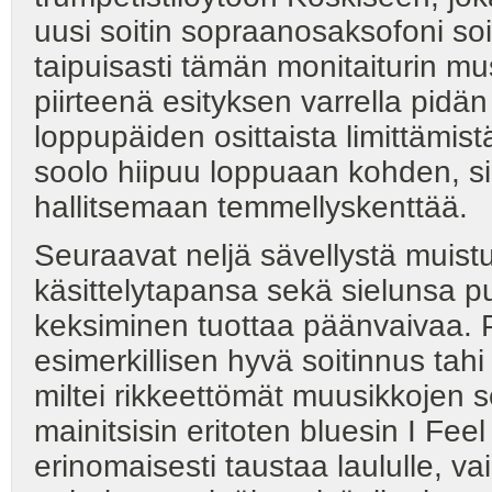
uusi soitin sopraanosaksofoni soi
taipuisasti tämän monitaiturin musi
piirteenä esityksen varrella pidän
loppupäiden osittaista limittämistä
soolo hiipuu loppuaan kohden, siihe
hallitsemaan temmellyskenttää.
Seuraavat neljä sävellystä muistu
käsittelytapansa sekä sielunsa p
keksiminen tuottaa päänvaivaa. 
esimerkillisen hyvä soitinnus tahi
miltei rikkeettömät muusikkojen se
mainitsisin eritoten bluesin I Fe
erinomaisesti taustaa laululle, v