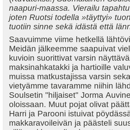
naapuri-maassa. Vierailu tapahtu
joten Ruotsi todella
»täyttyi» tu
tuotiin sinne
sekä idästä että län
Saavuimme viime hetkellä lähtövi
Meidän jälkeemme saapuivat vielä 
kuvioin suorittivat varsin näyttä
maksinahkatakki ja hartioille valu
muissa matkustajissa varsin seka
vietyämme tavaramme niihin lähdim
Soulsetin "hiljaiset" Jorma Auvin
oloissaan. Muut pojat olivat päät
Harri ja Parooni istuivat pöydäss
makkaravoileivän ja päästeli suu