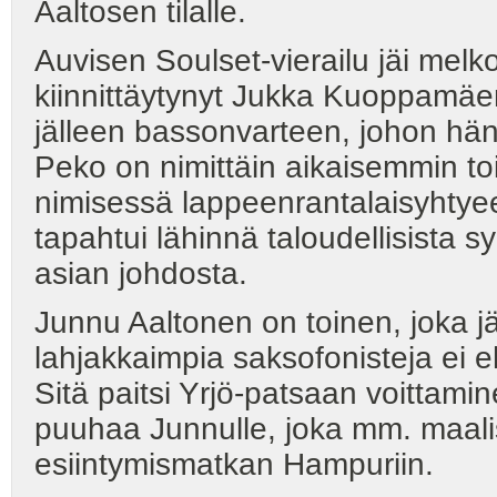
Aaltosen tilalle.
Auvisen Soulset-vierailu jäi melk
kiinnittäytynyt Jukka Kuoppamäen
jälleen bassonvarteen, johon hä
Peko on nimittäin aikaisemmin t
nimisessä lappeenrantalaisyhtyee
tapahtui lähinnä taloudellisista sy
asian johdosta.
Junnu Aaltonen on toinen, joka j
lahjakkaimpia saksofonisteja ei e
Sitä paitsi Yrjö-patsaan voittamin
puuhaa Junnulle, joka mm. maalis
esiintymismatkan Hampuriin.