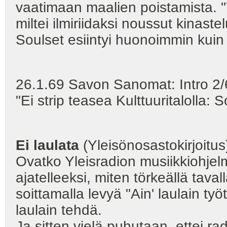
vaatimaan maalien poistamista. "
miltei ilmiriidaksi noussut kinaste
Soulset esiintyi huonoimmin kui
26.1.69 Savon Sanomat: Intro 2/6
"Ei strip teasea Kulttuuritalolla: 
Ei laulata
(Yleisönosastokirjoitus
Ovatko Yleisradion musiikkiohjelmi
ajatelleeksi, miten törkeällä tav
soittamalla levyä "Ain' laulain työ
laulain tehdä.
Ja sitten vielä puhutaan, ettei rad