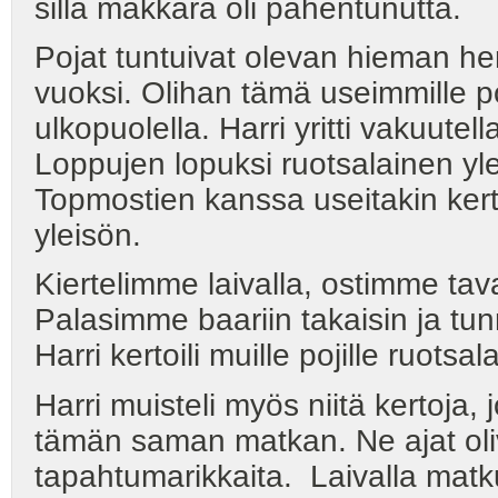
sillä makkara oli pahentunutta.
Pojat tuntuivat olevan hieman he
vuoksi. Olihan tämä useimmille 
ulkopuolella. Harri yritti vakuute
Loppujen lopuksi ruotsalainen yle
Topmostien kanssa useitakin kert
yleisön.
Kiertelimme laivalla, ostimme tav
Palasimme baariin takaisin ja tun
Harri kertoili muille pojille ruotsa
Harri muisteli myös niitä kertoja,
tämän saman matkan. Ne ajat oliv
tapahtumarikkaita. Laivalla matku