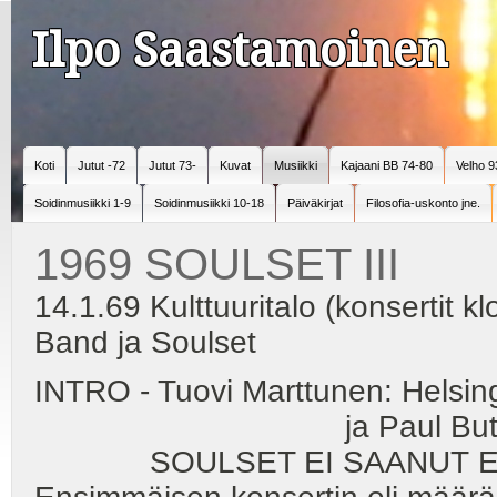
Ilpo Saastamoinen
Koti
Jutut -72
Jutut 73-
Kuvat
Musiikki
Kajaani BB 74-80
Velho 9
Soidinmusiikki 1-9
Soidinmusiikki 10-18
Päiväkirjat
Filosofia-uskonto jne.
1969 SOULSET III
14.1.69 Kulttuuritalo (konsertit k
Band ja Soulset
INTRO - Tuovi Marttunen: Helsingi
ja Paul Butterfield Blu
SOULSET EI SAANUT ESII