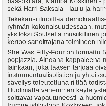
bassokitara, Mamba Koskinen - p
sekä Harri Saksala - laulu ja har
Takakansi ilmoittaa demokraattise
ryhmän kokonaisuudessaan, mutta 
yksilöksi Soulsetia musiikillinen
kertoo sanoittajana toimineen nii
She Was Fifty-Four on formattu 5/4
popjazzia. Ainoana kappaleena näi
lainkaan, joka taasen tarjoaa oiv
instrumentaalisolistien ja yhteis
sävellys toteutettuna riittää to
Huolimatta vähemmän käytetystä ja
soittavat vapautuneesti ja huomio
trumpetistilöytöön Koskiseen, jok