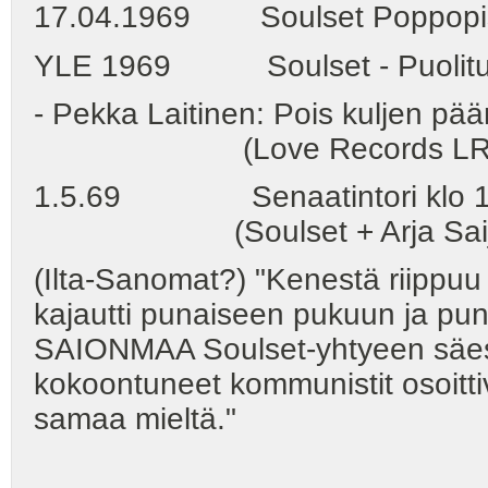
17.04.1969 Soulset Poppopi
YLE 1969 Soulset - Puolitunt
- Pekka Laitinen: Pois kuljen pää
(Love Records LRS 
1.5.69 Senaatintori klo 12, 
(Soulset + Arja Saijonmaa:
(Ilta-Sanomat?) "Kenestä riippuu
kajautti punaiseen pukuun ja pun
SAIONMAA Soulset-yhtyeen säest
kokoontuneet kommunistit osoitti
samaa mieltä."