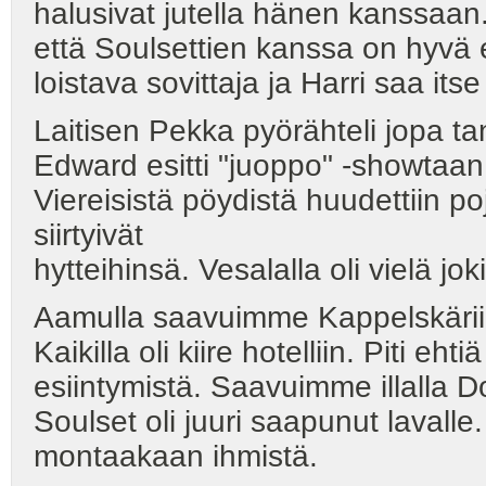
halusivat jutella hänen kanssaan.
että Soulsettien kanssa on hyvä 
loistava sovittaja ja Harri saa its
Laitisen Pekka pyörähteli jopa tan
Edward esitti "juoppo" -showtaan j
Viereisistä pöydistä huudettiin po
siirtyivät
hytteihinsä. Vesalalla oli vielä jo
Aamulla saavuimme Kappelskäriin
Kaikilla oli kiire hotelliin. Piti eh
esiintymistä. Saavuimme illalla 
Soulset oli juuri saapunut lavalle. 
montaakaan ihmistä.