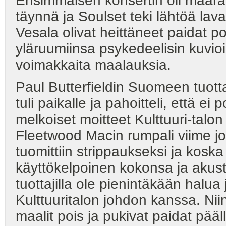
Ensimmäisen konsertin oli määrä a
täynnä ja Soulset teki lähtöä la
Vesala olivat heittäneet paidat p
yläruumiinsa psykedeelisin kuvioin
voimakkaita maalauksia.
Paul Butterfieldin Suomeen tuott
tuli paikalle ja pahoitteli, että ei
melkoiset moitteet Kulttuuri-talon 
Fleetwood Macin rumpali viime jou
tuomittiin strippaukseksi ja koska
käyttökelpoinen kokonsa ja akust
tuottajilla ole pienintäkään halua 
Kulttuuritalon johdon kanssa. Ni
maalit pois ja pukivat paidat pääl