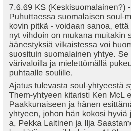
7.6.69 KS (Keskisuomalainen?) 
Puhuttaessa suomalaisen soul-musi
kovin pitkä - voidaan sanoa, että a
nyt vihdoin on mukana muitakin s
äänestyksiä vilkaistessa voi huo
suosituin suomalainen yhtye. Se 
värivaloilla ja mielettömällä pukeu
puhtaalle soulille.
Ajatus tulevasta soul-yhtyeestä s
Them-yhtyeen kitaristi Ken McL e
Paakkunaiseen ja hänen esittämä
yhtyeen, johon hän kokosi hyviä 
a, Pekka Laitinen ja Ilja Saastamo