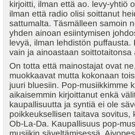
kirjoitti, ilman että ao. levy-yhtiö
ilman että radio olisi soittanut h
sattumalta. Täsmälleen samoin n
yhden ainoan esiintymisen johdo
levyä, ilman lehdistön puffausta.
vain ja ainoastaan soittotaitonsa
On totta että mainostajat ovat ne
muokkaavat mutta kokonaan tois
juuri bluesiin. Pop-musiikkimme k
aikaisemmin kirjoittanut enkä vä
kaupallisuutta ja syntiä ei ole sä
poikkeuksellisen taitava sovitus,
Ob-La-Da. Kaupallisuus pop-musii
musiikin säveltämisessä. Aivopesij