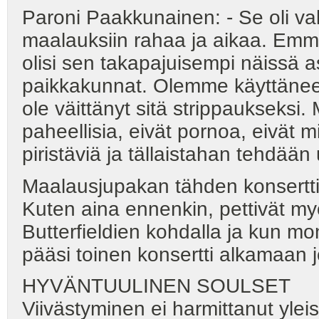
Paroni Paakkunainen: - Se oli va
maalauksiin rahaa ja aikaa. Emme
olisi sen takapajuisempi näissä
paikkakunnat. Olemme käyttänee
ole väittänyt sitä strippaukseksi.
paheellisia, eivät pornoa, eivät mi
piristäviä ja tällaistahan tehdään 
Maalausjupakan tähden konsertti 
Kuten aina ennenkin, pettivät my
Butterfieldien kohdalla ja kun mo
pääsi toinen konsertti alkamaan 
HYVÄNTUULINEN SOULSET
Viivästyminen ei harmittanut yle