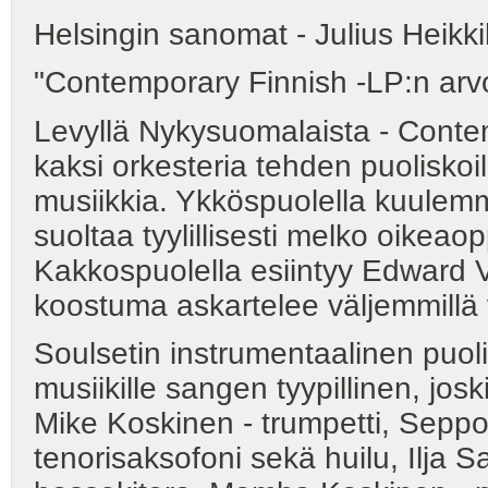
Helsingin sanomat - Julius Heikki
"Contemporary Finnish -LP:n arv
Levyllä Nykysuomalaista - Contemp
kaksi orkesteria tehden puoliskoil
musiikkia. Ykköspuolella kuulem
suoltaa tyylillisesti melko oikeao
Kakkospuolella esiintyy Edward
koostuma askartelee väljemmillä v
Soulsetin instrumentaalinen puoli 
musiikille sangen tyypillinen, jo
Mike Koskinen - trumpetti, Sepp
tenorisaksofoni sekä huilu, Ilja 