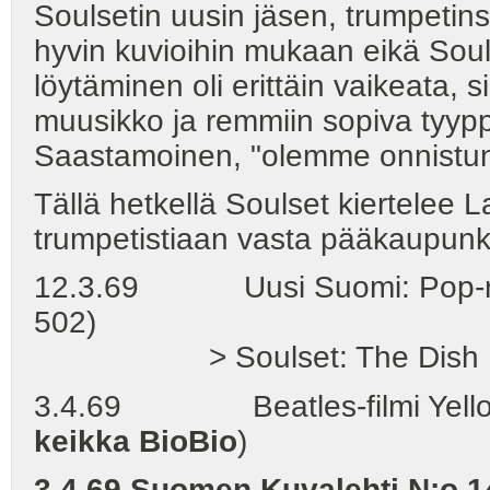
Soulsetin uusin jäsen, trumpetin
hyvin kuvioihin mukaan eikä Soulse
löytäminen oli erittäin vaikeata, s
muusikko ja remmiin sopiva tyyppi",
Saastamoinen, "olemme onnistun
Tällä hetkellä Soulset kiertelee
trumpetistiaan vasta pääkaupunkil
12.3.69 Uusi Suomi: Pop-ro
502)
> Soulset: The Dish
3.4.69 Beatles-filmi Yellow 
keikka BioBio
)
3.4.69 Suomen Kuvalehti N:o 1