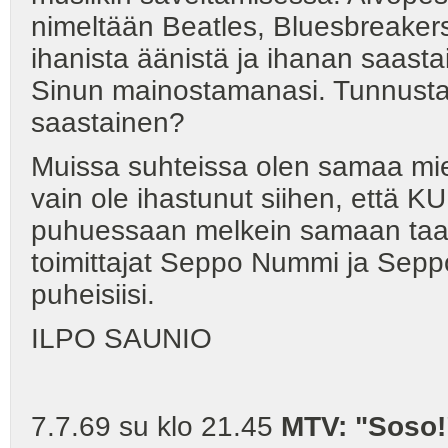
nimeltään Beatles, Bluesbreakers
ihanista äänistä ja ihanan saastai
Sinun mainostamanasi. Tunnust
saastainen?
Muissa suhteissa olen samaa miel
vain ole ihastunut siihen, että KU:
puhuessaan melkein samaan taan
toimittajat Seppo Nummi ja Seppo 
puheisiisi.
ILPO SAUNIO
7.7.69 su klo 21.45
MTV: "Soso!"