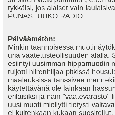
tykkäisi, jos alaiset vain laulaisiv
PUNASTUUKO RADIO
Päiväämätön:
Minkin taannoisessa muotinäytök
uria vaatetusteollisuuden alalla.
esiintyi uusimman hippamuodin muk
tuijotti hiirenhiljaa pitkissä hous
maalauksissa tanssivaa mannekiin
käytettävänä ole lainkaan hassump
erilaisiksi ja näin "vaatevarasto"
uusi muoti miellytti tietysti valtav
ei kuitenkaan kukaan suositellut.