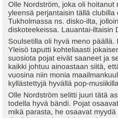
Olle Nordström, joka oli hoitanut 
yleensä perjantaisin tällä clubill
Tukholmassa ns. disko-ilta, jolloin
diskoteekeissa. Lauantai-iltaisin
Soulsetilla oli hyvä meno päällä.
Yleisö taputti kohteliaasti jokais
suosiota pojat eivät saaneet ja 
kaikki johtuu ainoastaan siitä, et
vuosina niin monia maailmankuulu
kyllästettyjä hyvällä pop-musiikilla
Olle Nordström selitti juuri tätä
todella hyvä bändi. Pojat osaava
mikä parasta, he osaavat myydä m