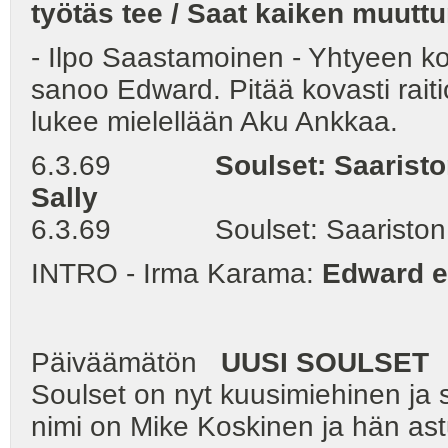
työtäs tee / Saat kaiken muutt
- Ilpo Saastamoinen - Yhtyeen kom
sanoo Edward. Pitää kovasti raiti
lukee mielellään Aku Ankkaa.
6.3.69
Soulset: Saariston Sir
Sally
6.3.69 Soulset: Saariston Sir
INTRO - Irma Karama:
Edward e
Päiväämätön
UUSI SOULSET
Soulset on nyt kuusimiehinen ja 
nimi on Mike Koskinen ja hän astu