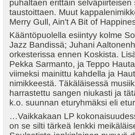
puhaltaen erittäin selväpiirteisen
taustoittaen. Muut kappalenimikke
Merry Gull, Ain't A Bit of Happine
Kääntöpuolella esiintyy kolme So
Jazz Bandissä; Juhani Aaltonenhan
orkesterissa ennen Koskista. Li
Pekka Sarmanto, ja Teppo Hauta
viimeksi mainittu kahdella ja Hau
nimikkeestä. Täkäläisessä musiik
harrastettu sangen niukasti ja tät
k.o. suunnan eturyhmäksi eli etu
…Vaikkakaan LP kokonaisuudessa
on se silti tärkeä lenkki meikäläi