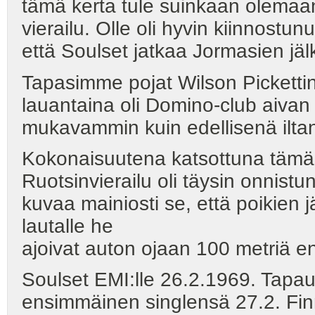
tämä kerta tule suinkaan olemaan
vierailu. Olle oli hyvin kiinnostun
että Soulset jatkaa Jormasien jäl
Tapasimme pojat Wilson Pickettin 
lauantaina oli Domino-club aivan 
mukavammin kuin edellisenä ilta
Kokonaisuutena katsottuna tämä
Ruotsinvierailu oli täysin onnistu
kuvaa mainiosti se, että poikien j
lautalle he
ajoivat auton ojaan 100 metriä enn
Soulset EMI:lle 26.2.1969. Tapaust
ensimmäinen singlensä 27.2. Finn