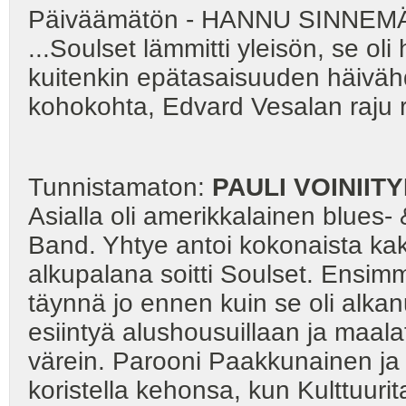
Päiväämätön - HANNU SINNEMÄ
...Soulset lämmitti yleisön, se ol
kuitenkin epätasaisuuden häiväh
kohokohta, Edvard Vesalan raju
Tunnistamaton:
PAULI
VOINIIT
Asialla oli amerikkalainen blues- 
Band. Yhtye antoi kokonaista kak
alkupalana soitti Soulset. Ensimm
täynnä jo ennen kuin se oli alkanu
esiintyä alushousuillaan ja maal
värein. Parooni Paakkunainen ja 
koristella kehonsa, kun Kulttuurita