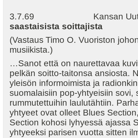
3.7.69 Kansan Uutis
saastaisista soittajista
(Vastaus Timo O. Vuoriston johonk
musiikista.)
…Sanot että on naurettavaa kuvi
pelkän soitto-taitonsa ansiosta.
yleisön informoimista ja radionki
suomalaisiin pop-yhtyeisiin sovi, 
rummutettuihin laulutähtiin. Par
yhtyeet ovat olleet Blues Section
Section kohosi lyhyessä ajassa 
yhtyeeksi parisen vuotta sitten ilm