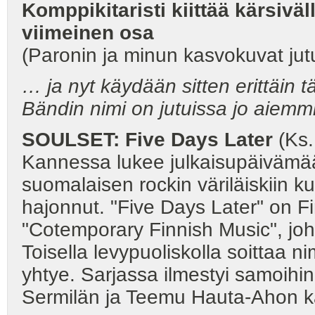
Komppikitaristi kiittää kärsivä
viimeinen osa
(Paronin ja minun kasvokuvat ju
… ja nyt käydään sitten erittäin
Bändin nimi on jutuissa jo aiemmi
SOULSET: Five Days Later
(Ks.
Kannessa lukee julkaisupäivämää
suomalaisen rockin väriläiskiin k
hajonnut. "Five Days Later" on Fi
"Cotemporary Finnish Music", joho
Toisella levypuoliskolla soittaa n
yhtye. Sarjassa ilmestyi samoihin 
Sermilän ja Teemu Hauta-Ahon 