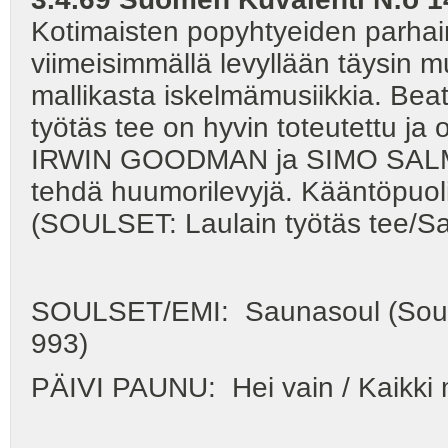
Kotimaisten popyhtyeiden parh
viimeisimmällä levyllään täysin mu
mallikasta iskelmämusiikkia. Bea
työtäs tee on hyvin toteutettu ja
IRWIN GOODMAN ja SIMO SALMINE
tehdä huumorilevyjä. Kääntöpuoli
(SOULSET: Laulain työtäs tee/S
SOULSET/EMI: Saunasoul (Soulse
993)
PÄIVI PAUNU: Hei vain / Kaikki 