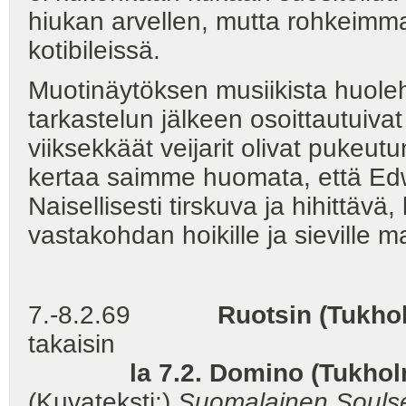
hiukan arvellen, mutta rohkeimma
kotibileissä.
Muotinäytöksen musiikista huole
tarkastelun jälkeen osoittautuiva
viiksekkäät veijarit olivat pukeutu
kertaa saimme huomata, että Edwa
Naisellisesti tirskuva ja hihittä
vastakohdan hoikille ja sievil
7.-8.2.69
Ruotsin (Tukhol
takaisin
la 7.2. Domino (Tukh
(Kuvateksti:)
Suomalainen Soulset