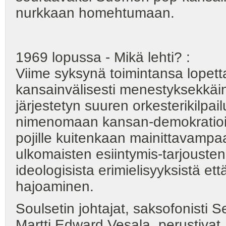
nurkkaan homehtumaan.
1969 lopussa - Mikä lehti? :
Viime syksynä toimintansa lopet
kansainvälisesti menestyksekkäi
järjestetyn suuren orkesterikilpa
nimenomaan kansan-demokratioissa
pojille kuitenkaan mainittavampa
ulkomaisten esiintymis-tarjouste
ideologisista erimielisyyksistä ett
hajoaminen.
Soulsetin johtajat, saksofonisti
Martti Edward Vesala, perust