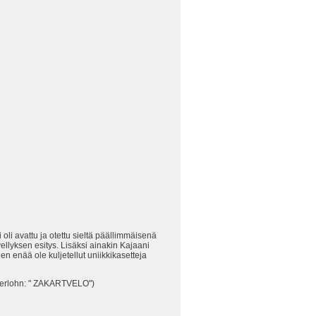
i avattu ja otettu sieltä päällimmäisenä
vellyksen esitys. Lisäksi ainakin Kajaani
n enää ole kuljetellut uniikkikasetteja
 Iserlohn: " ZAKARTVELO")