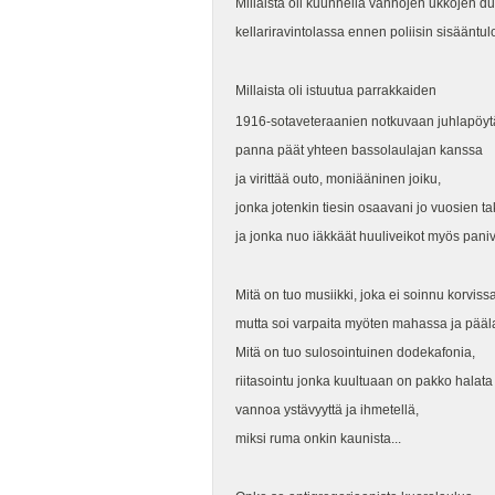
Millaista oli kuunnella vanhojen ukkojen 
kellariravintolassa ennen poliisin sisääntul
Millaista oli istuutua parrakkaiden
1916-sotaveteraanien notkuvaan juhlapöy
panna päät yhteen bassolaulajan kanssa
ja virittää outo, moniääninen joiku,
jonka jotenkin tiesin osaavani jo vuosien t
ja jonka nuo iäkkäät huuliveikot myös paniv
Mitä on tuo musiikki, joka ei soinnu korvissa
mutta soi varpaita myöten mahassa ja pääl
Mitä on tuo sulosointuinen dodekafonia,
riitasointu jonka kuultuaan on pakko halat
vannoa ystävyyttä ja ihmetellä,
miksi ruma onkin kaunista...