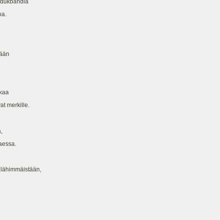
dudukbändiä
oa.
tään
akaa
at merkille.
,
aessa.
a lähimmäistään,