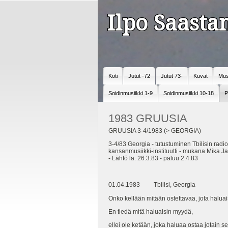
Ilpo Saast
Koti
Jutut -72
Jutut 73-
Kuvat
Mus
Soidinmusiikki 1-9
Soidinmusiikki 10-18
P
1983 GRUUSIA
GRUUSIA 3-4/1983 (> GEORGIA)
3-4/83 Georgia - tutustuminen Tbilisin rad
kansanmusiikki-instituutti - mukana Mika J
- Lähtö la. 26.3.83 - paluu 2.4.83
01.04.1983 Tbilisi, Georgia
Onko kellään mitään ostettavaa, jota halua
En tiedä mitä haluaisin myydä,
ellei ole ketään, joka haluaa ostaa jotain sel