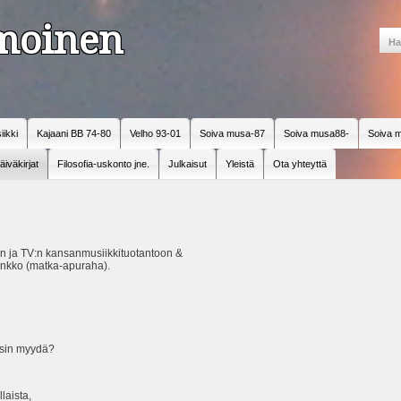
amoinen
iikki
Kajaani BB 74-80
Velho 93-01
Soiva musa-87
Soiva musa88-
Soiva m
äiväkirjat
Filosofia-uskonto jne.
Julkaisut
Yleistä
Ota yhteyttä
ion ja TV:n kansanmusiikkituotantoon &
ankko (matka-apuraha).
isin myydä?
laista,