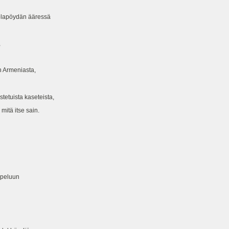
ntolapöydän ääressä
,
on Armeniasta,
etuista kaseteista,
mitä itse sain.
ppeluun