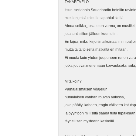
ZAKARTVELO...
Istun Iserlohnin Sauerlandin hotellin ravi
miettien, mitä minulle tapahtui siellä.
Ainoa seikka, josta olen varma, on musiikki
jota tunti sitten jälleen kuuntelin.
En tajua, miksi kirjoitin aikoinaan niin palj
mutta tältä toiselta matkalta en mitään.
Ei muuta kuin yhden juopuneen runon varast
jotka joutivat menemään korvaukseksi siitä, 
Mitä koin?
Painajaismaisen yöajelun
humalaisen vanhan rouvan autossa,
joka päättyi kahden jengin väliseen katuta
ja pyyntöön miliisiltä saada tulta tupakkaan
täydellisen mysteerin keskellä.