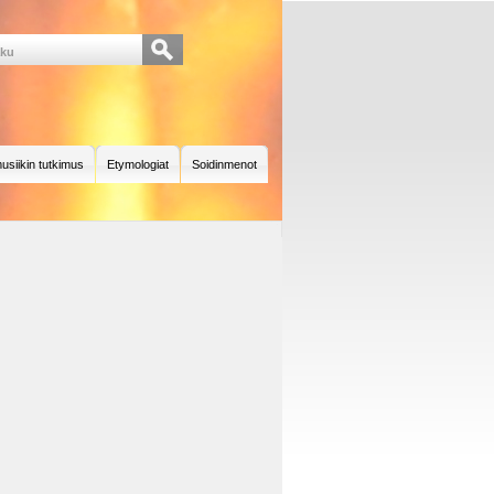
usiikin tutkimus
Etymologiat
Soidinmenot