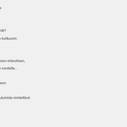
a
ntti?
 kulttuuriin.
aisen ehtoollisen,
osoitetta...
leen.
tumista nimitettävä