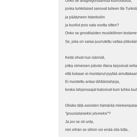
Onko se antigregoriaanista kuorolaulua,
jonka turkkilaiset sanovat tulleen Itä-Turkist
ja päätyneen Istanbuliin
ja kuollut pois sata vuotta sitten?
Onko se gnostilaisten musiikillinen testame
Se, joka on salaa juurrutettu valtaa pitävään
Keitä olivat nuo isännät,
jotka viimeisen päivän iltana tarjosivat sell
että kukaan ei muistanut pyytää ainuttakaan 
Ei muistettu antaa lähtiäislahjoja,
koska lahjansaajat katosivat kuin tuhka tuu
Olisiko tätä asioiden hämärää mieleenpalau
"gruusialaiseksi yöuneksi"
?
Ja jos se oli unta,
niin eihän se silloin voi enää olla totta...