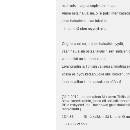
mitä voisin tarjota sopivaan hintaan.
Ainoa mitä haluaisin, olisi pakillinen kasette
jotka haluaisin ostaa takaisin
- ilman että olen myynyt niitä.
Ongelma on se, että en haluaisi myydä,
vaan haluaisin ostaa takaisin sen, mitä en 
vaan mikä on kadonnut pois
Leningradin ja Tbilisin välisessä ilmatilassa
koska ei löydy ketään, joka olisi koskenut n
tuon ilmatilan kummassakaan päässä.
[31.3.2012: Lentomatkan Moskova-Tbilisi a
oleva kasettikotelo, jossa oli uniikkikappal
BB:n esitykset Joe Davidowin gruusialaissäve
matkoillani.]
13.4.83 - Siinä kaikki mitä kirjoitin Gruu
1.5.1983 Vappu