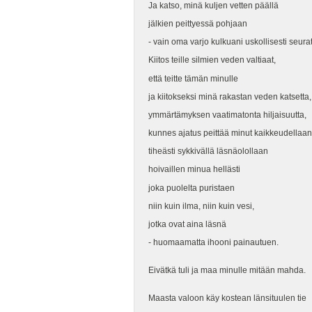
Ja katso, minä kuljen vetten päällä
jälkien peittyessä pohjaan
- vain oma varjo kulkuani uskollisesti seura
Kiitos teille silmien veden valtiaat,
että teitte tämän minulle
ja kiitokseksi minä rakastan veden katsetta,
ymmärtämyksen vaatimatonta hiljaisuutta,
kunnes ajatus peittää minut kaikkeudellaan
tiheästi sykkivällä läsnäolollaan
hoivaillen minua hellästi
joka puolelta puristaen
niin kuin ilma, niin kuin vesi,
jotka ovat aina läsnä
- huomaamatta ihooni painautuen.
Eivätkä tuli ja maa minulle mitään mahda.
Maasta valoon käy kostean länsituulen tie