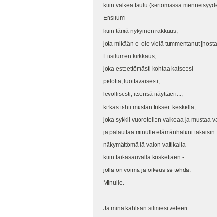
kuin valkea taulu (kertomassa menneisyyde
Ensilumi -
kuin tämä nykyinen rakkaus,
jota mikään ei ole vielä tummentanut [nostan
Ensilumen kirkkaus,
joka esteettömästi kohtaa katseesi -
pelotta, luottavaisesti,
levollisesti, itsensä näyttäen...;
kirkas tähti mustan Iriksen keskellä,
joka sykkii vuorotellen valkeaa ja mustaa v
ja palauttaa minulle elämänhaluni takaisin
näkymättömällä valon valtikalla
kuin taikasauvalla koskettaen -
jolla on voima ja oikeus se tehdä.
Minulle.
Ja minä kahlaan silmiesi veteen.