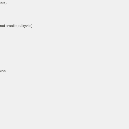
stä).
ut oraalle, näkyviin].
aloa