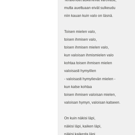
Terälehdet aukenevat varovasti,
mutta auettuaan eivät sulkeudu
niin kauan kuin valo on läsnä.
Toisen mielen valo,
toisen ihmisen valo,
toisen ihmisen mielen valo,
kun valoisan ihmismielen valo
kohtaa toisen ihmisen mielen
valoisasti hymyillen
- valoisasti hymyilevän mielen -
kun katse kohtaa
toisen ihmisen valoisan mielen,
valoisan hymyn, valoisan katseen.
On kuin näkisi läpi,
näkisi läpi, kaiken läpi,
näkisi kaikesta läpi