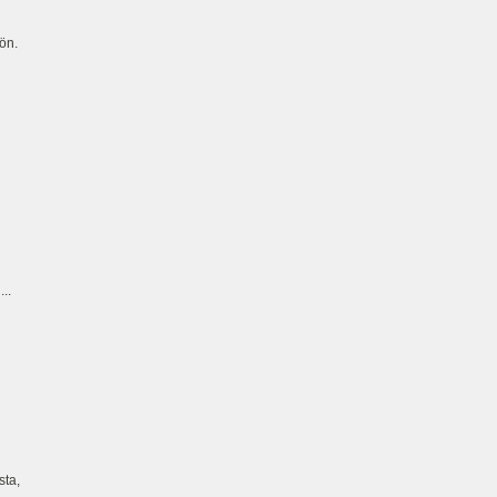
ön.
...
sta,