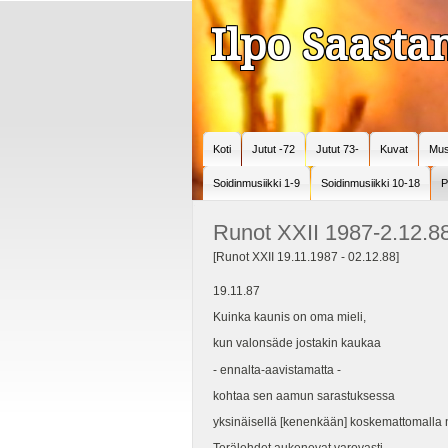
Ilpo Saast
Koti
Jutut -72
Jutut 73-
Kuvat
Mus
Soidinmusiikki 1-9
Soidinmusiikki 10-18
P
Runot XXII 1987-2.12.8
[Runot XXII 19.11.1987 - 02.12.88]
19.11.87
Kuinka kaunis on oma mieli,
kun valonsäde jostakin kaukaa
- ennalta-aavistamatta -
kohtaa sen aamun sarastuksessa
yksinäisellä [kenenkään] koskemattomalla ni