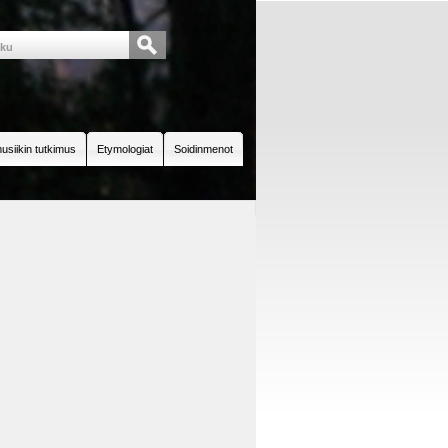
usiikin tutkimus
Etymologiat
Soidinmenot