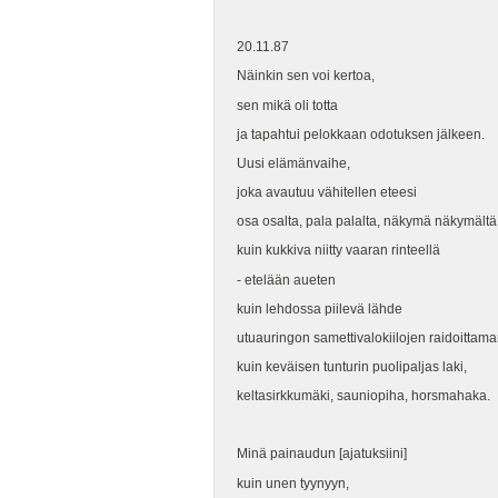
20.11.87
Näinkin sen voi kertoa,
sen mikä oli totta
ja tapahtui pelokkaan odotuksen jälkeen.
Uusi elämänvaihe,
joka avautuu vähitellen eteesi
osa osalta, pala palalta, näkymä näkymältä
kuin kukkiva niitty vaaran rinteellä
- etelään aueten
kuin lehdossa piilevä lähde
utuauringon samettivalokiilojen raidoittam
kuin keväisen tunturin puolipaljas laki,
keltasirkkumäki, sauniopiha, horsmahaka.
Minä painaudun [ajatuksiini]
kuin unen tyynyyn,