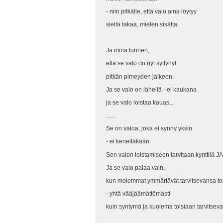
- niin pitkälle, että valo aina löytyy
sieltä takaa, mielen sisältä.
Ja minä tunnen,
että se valo on nyt syttynyt
pitkän pimeyden jälkeen.
Ja se valo on lähellä - ei kaukana
ja se valo loistaa kauas...
......
Se on valoa, joka ei synny yksin
- ei keneltäkään.
Sen valon loistamiseen tarvitaan kynttilä JA 
Ja se valo palaa vain,
kun molemmat ymmärtävät tarvitsevansa to
- yhtä vääjäämättömästi
kuin syntymä ja kuolema toisiaan tarvitsevat