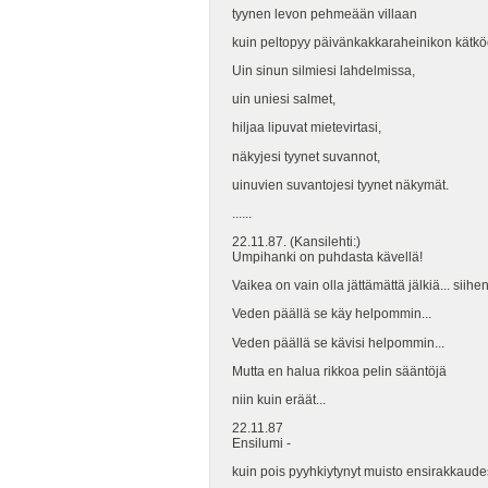
tyynen levon pehmeään villaan
kuin peltopyy päivänkakkaraheinikon kätkö
Uin sinun silmiesi lahdelmissa,
uin uniesi salmet,
hiljaa lipuvat mietevirtasi,
näkyjesi tyynet suvannot,
uinuvien suvantojesi tyynet näkymät.
......
22.11.87. (Kansilehti:)
Umpihanki on puhdasta kävellä!
Vaikea on vain olla jättämättä jälkiä... siihen
Veden päällä se käy helpommin...
Veden päällä se kävisi helpommin...
Mutta en halua rikkoa pelin sääntöjä
niin kuin eräät...
22.11.87
Ensilumi -
kuin pois pyyhkiytynyt muisto ensirakkaude