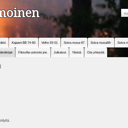
amoinen
iikki
Kajaani BB 74-80
Velho 93-01
Soiva musa-87
Soiva musa88-
Soiva m
äiväkirjat
Filosofia-uskonto jne.
Julkaisut
Yleistä
Ota yhteyttä
8
ityllä.