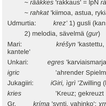
~
rääkkes
'rakkaus' = lpN
r
~
rahkat
'kiimoa, astua, ryki
Udmurtia:
krez’
1) gusli (kan
2) melodia, sävelmä (
gur
)
Mari:
kréšyn
'kastettu, 
kantele'
Unkari:
egres
’karviaismarja
igric
’ahrender Spielmann’, 'k
Jukagiiri:
iGiri, ìgrì
’Zwilling 
kries
’Kreuz; gekreuzt (risti;
Gr.
kríma
'synti, vahinko';
χr