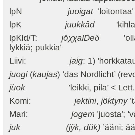
lpN
juoigat
'loitontaa
lpK
juukkâd
'kihla
lpKld/T:
jōχχalDeδ
’olla k
lykkiä; pukkia'
Liivi:
jaig
: 1) 'horkkat
juogi
(
kaujas
) ’das Nordlicht’ (rev
jùok
’leikki, pila’ < Lett
Komi:
jektini
,
jöktyny
’
Mari:
jogem
'juosta'; '
juk (jÿk, dük)
’ääni; ää