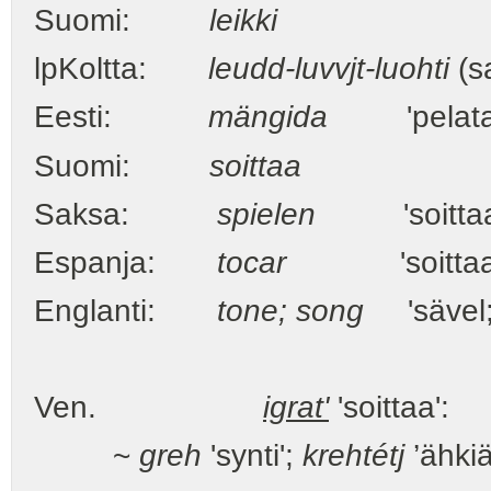
Suomi:
leikki
lpKoltta:
leudd-luvvjt-luohti
(sa
Eesti:
mängida
'pelat
Suomi:
soittaa
Saksa:
spielen
'soittaa
Espanja:
tocar
'soittaa
Englanti:
tone; song
'sävel; 
Ven.
igrat'
'soittaa':
~
greh
'synti';
krehtétj
’ähki