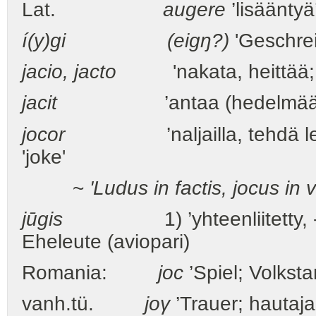
Lat.
augere
’lisääntyä
í(y)gi (eigŋ?)
'Geschrei
jacio,
jacto
'nakata, heittää; he
jacit
’antaa (hedelmää)
jocor
’naljailla, tehdä leikki
'joke'
~
'Ludus in factis, jocus in v
jūgis
1) ’yhteenliitetty, -ie
Eheleute (aviopari)
Romania:
joc
’Spiel; Volksta
vanh.tü.
joγ
’Trauer; hautaja