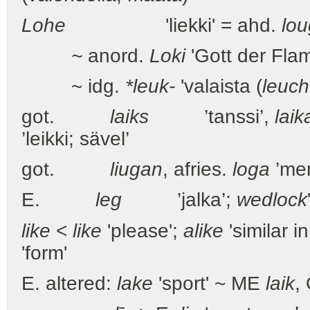
Lohe
'liekki' = ahd.
lou
~
anord.
Loki
'Gott der Flam
~ idg.
*leuk-
'valaista (
leuch
got.
laiks
’tanssi’,
laik
’leikki; sävel’
got.
liugan
, afries.
loga
’me
E.
leg
’jalka’;
wedlock
like
<
like
'please';
alike
'similar 
'form'
E. altered:
lake
'sport' ~ ME
laik
,