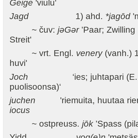
Geige
'viulu'
Jagd
1) ahd.
*jagōd
'm
~ čuv:
jəGər
’Paar; Zwilling
Streit'
~ vrt. Engl.
venery
(vanh.) 1
huvi'
Joch
‘ies; juhtapari (E
puolisoonsa)‘
juchen
'riemuita, huutaa rie
iocus
~ ostpreuss.
jōk
’Spass (pila
Yidd.
yog(e)n
'metsäst