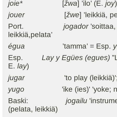
joie*
[
žwa
] ’ilo’ (E.
joy
)
jouer
[
žwe
] ’leikkiä, 
Port.
jogador
’soittaa,
leikkiä,pelata’
égua
’tamma’ = Esp.
Esp.
Lay y Egües (egues)
”L
E.
lay
)
jugar
'to play (leikkiä)'
yugo
'ike (ies)' 'yoke; nupti
Baski:
jogailu
'instrum
(pelata, leikkiä)