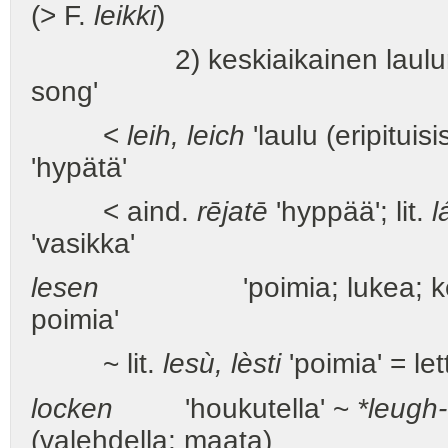
(> F.
leikki
)
2) keskiaikainen laulur
song'
<
leih, leich
'laulu (eripituis
'hypätä'
< aind.
rējatē
'hyppää'; lit.
l
'vasikka'
lesen
'poimia; lukea; kerätä
poimia'
~ lit.
lesù, lèsti
'poimia' = let
locken
'houkutella' ~
*leugh-
(valehdella; maata)