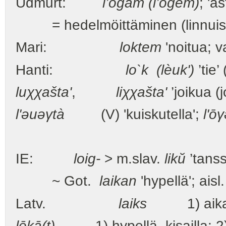
Udmurt:
l’ogam (l’ogem)
; 'a
= hedelmöittäminen (linnuista
Mari:
loktem
'noitua; v
Hanti:
lo`k (lèuk')
’tie’
luχχašta'
,
liχχašta'
’joikua (
l'əuəγtà
(V) 'kuiskutella';
l'ōγ
IE:
loig-
> m.slav.
likŭ
’tanssi
~ Got.
laikan
'hypellä'; aisl
Latv.
laiks
1) aika (~
lēkā(t)
1) hypellä, kisailla; 2) 