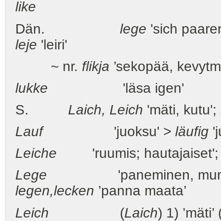
like
Dän.
lege
'sich paaren
leje
'leiri'
~ nr.
flikja
’sekopää, kevytmi
lukke
'läsa igen'
S.
Laich, Leich
'mäti, kutu';
Lauf
'juoksu' >
läufig
'j
Leiche
'ruumis; hautajaiset';
Lege
'paneminen, munimine
legen,
lecken
’panna maata’
Leich
(
Laich
) 1) ’mäti’