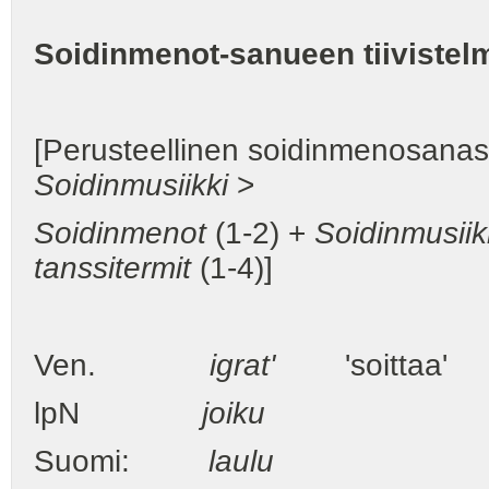
Soidinmenot-sanueen tiivistel
[Perusteellinen soidinmenosanasto
Soidinmusiikki
>
Soidinmenot
(1-2) +
Soidinmusii
tanssitermit
(1-4)]
Ven.
igrat'
'soittaa'
lpN
joiku
Suomi:
laulu