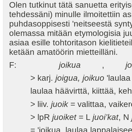
Olen tutkinut tätä sanuetta erityis
tehdessäni) minulle ilmoitettiin as
puhdasoppisesti 'neitseestä synty
olemassa mitään etymologisia juu
asiaa esille tohtoritason kielitiet
ketään amatöörin mietteilläni.
F:
joikua
,
j
> karj.
joigua, joikuo
'laulaa 
laulaa häävirttä, kiittää, kehu
> liiv.
juoik
= valittaa, vaiker
> lpR
juoiket
= L
juoi’kat
, N
= 'joikua, laulaa lappalaisee