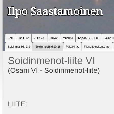
Ilpo Saastamoinen
Koti
Jutut -72
Jutut 73-
Kuvat
Musiikki
Kajaani BB 74-80
Velho 9
Soidinmusiikki 1-9
Soidinmusiikki 10-18
Päiväkirjat
Filosofia-uskonto jne.
Soidinmenot-liite VI
(Osani VI - Soidinmenot-liite)
LIITE: