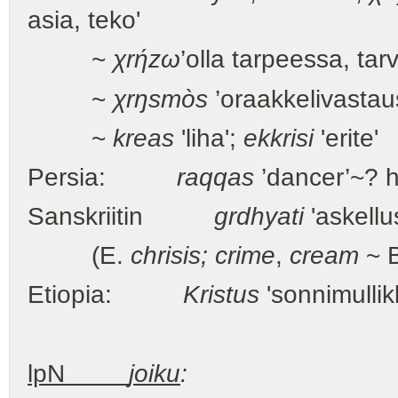
asia, teko'
~
χrήzω
’olla tarpeessa, tarv
~
χrŋsmòs
’oraakkelivastau
~
kreas
'liha';
ekkrisi
'erit
Persia:
raqqas
’dancer’~? 
Sanskriitin
grdhyati
'askellu
(E.
chrisis; crime
,
cream
~ 
Etiopia:
Kristus
'sonnimullik
lpN
joiku
: