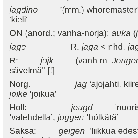
jagdino
’(mm.) whoremaster
'kieli'
ON (anord.; vanha-norja):
auka
(
jage
R.
jaga
< nhd.
ja
R:
jojk
(vanh.m.
Jouge
sävelmä" [!]
Norg.
jag
‘ajojahti, kiir
joike
‘joikua’
Holl:
jeugd
’nuoris
’valehdella’;
joggen
’hölkätä’
Saksa:
geigen
'liikkua edes