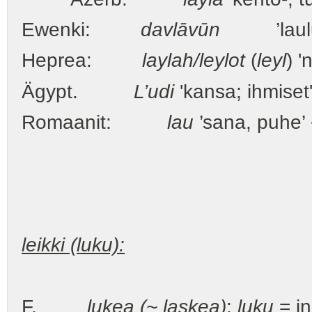
Ewenki:
davlāvūn
’laulu
Heprea:
laylah/leylot
(
leyl
) '
Ägypt.
L’udi
'kansa; ihmiset
Romaanit:
lau
’sana, puhe’ 
leikki (luku):
F.
lukea (~ laskea)
;
luku
= i