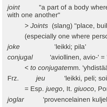
joint
"a part of a body where t
with one another"
> Joints
(slang) "place, bui
(especially one where persons 
joke
’leikki; pila’
conjugal
'aviollinen, avio-' = 'j
<
to conjugate
mm. 'yhdistää
Frz.
jeu
'leikki, peli; soit
= Esp.
juego
, It.
giuoco
, Po
joglar
'provencelainen kuljeksiv