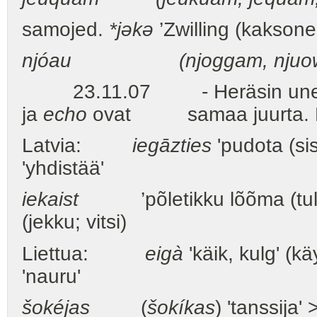
samojed.
*jəkə
’Zwilling (kaksone
njóau (njoggam, njuo
23.11.07 - Heräsin unesta t
ja
echo
ovat samaa juurta. Ne 
Latvia:
iegāzties
'pudota (si
'yhdistää'
iekaist
’põletikku lõõma (tull
(jekku; vitsi)
Liettua:
eigà
'käik, kulg' (kä
'nauru'
šokéjas
(
šokíkas
) 'tanssija' 