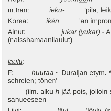
m.Iran:
ieku-
’pila, leiki
Korea:
ikēn
’an imprompt
Ainut:
jukar (yukar)
- A
(naisshamaanilaulut)
laulu
:
F:
huutaa
~ Duraljan etym.
schreien; tönen'
(ilm. alku-
h
jää pois, jolloin
sanueeseen
Liivi:
läul
’löyly, (sau