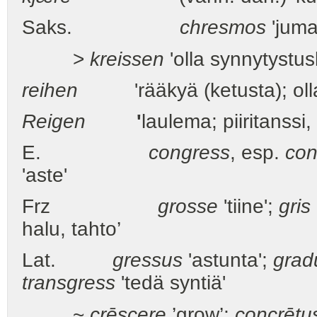
Saks.
chresmos
'juma
>
kreissen
'olla synnytystus
reihen
'rääkyä (ketusta); olla ki
Reigen
'
laulema; piiritanssi, 
E.
congress
, esp.
con
'aste'
Frz
grosse
'tiine';
gris
halu, tahto’
Lat.
gressus
'astunta';
grad
transgress
'tedä syntiä'
~
crēscere
’grow’;
concrētu