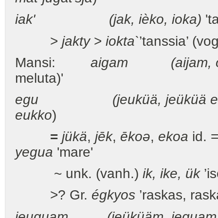
iak' (jak, ièko,
ioka
)
't
>
jakty
>
iokta`
’tanssia’ (vo
Mansi:
aigam (aijam, o
meluta)'
egu (jeuküä, jeüküä
e
eukko
)
=
jükä
,
jēk
,
ēkoə
,
ekoa
id. 
yegua
'mare'
~ unk. (vanh.)
ik, ike, ük
’is
>? Gr.
égkyos
’raskas, rask
jeuquam (jeüküäm, jequam, 