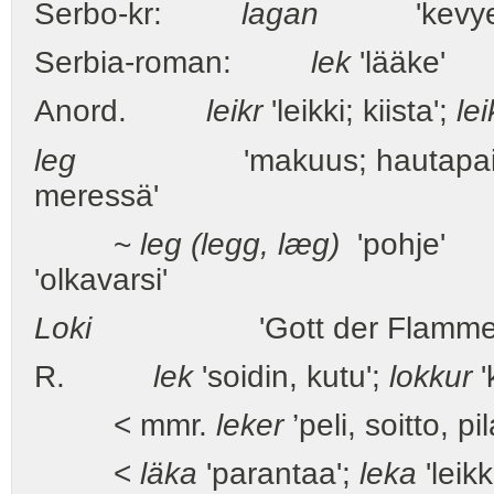
Serbo-kr:
lagan
'kevyesti; 
Serbia-roman:
lek
'lääke'
Anord.
leikr
'leikki; kiista';
le
leg
'makuus; hautapaikk
meressä'
~
leg (legg, læg)
'pohje'
'olkavarsi'
Loki
'Gott der Flamme' (tul
R.
lek
'soidin, kutu';
lokkur
'
< mmr.
leker
’peli, soitto, pil
<
läka
'parantaa';
leka
'leikk