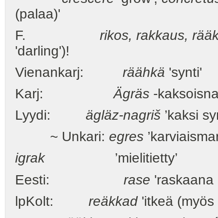
(palaa)'
F.
rikos, rakkaus, rä
'darling')!
Vienankarj:
räähkä
'synti'
Karj:
Ägräs
-kaksoisnau
Lyydi:
ägläz-nagriš
’kaksi sy
~ Unkari:
egres
’karviaisma
igrak
’mielitietty’
Eesti:
rase
'raskaana 
lpKolt:
reäkkad
'itkeä (myös '