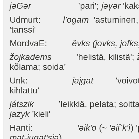
jəGər
’pari’;
jəγər
'kak
Udmurt:
l’ogam
'astuminen,
'tanssi'
MordvaE:
ëvks (jovks, jofks
žojkadems
’helistä, kilistä';
kõlama; soida’
Unk:
jajgat
'voivotta
kihlattu'
játszik
’leikkiä, pelata; soittaa
jazyk
’kieli'
Hanti:
'əik'o
(~
'əii`k'ì
) 
mat-jugat’sja
)