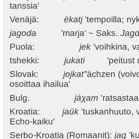
tanssia'
Venäjä:
ëkatj
'tempoilla; ny
jagoda
'marja' ~ Saks.
Jag
Puola:
jek
’voihkina, va
tshekki:
jukati
'peitust
Slovak:
jojkat'
'ächzen (voiv
osoittaa ihailua'
Bulg.
jáχam
’ratsastaa
Kroatia:
jaūk
’tuskanhuuto, v
Echo-kaiku'
Serbo-Kroatia (Romaanit):
jag
’ku