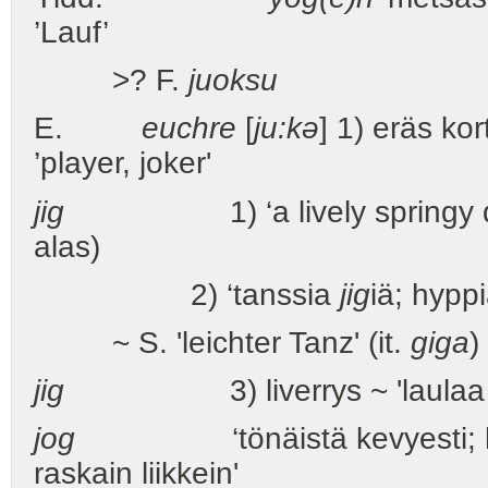
’Lauf’
>? F.
juoksu
E.
euchre
[
ju:kə
] 1) eräs kor
’player, joker'
jig
1) ‘a lively springy dance i
alas)
2) ‘tanssia
jig
iä; hyppi
~ S. 'leichter Tanz' (it.
giga
)
jig
3) liverrys ~ 'laulaa (ku
jog
‘tönäistä kevyesti; hämme
raskain liikkein'