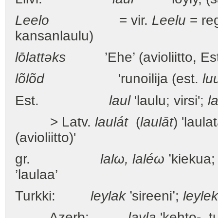
Leelo
= vir.
Leelu
= reg
kansanlaulu)
lōlattəks
’Ehe’ (avioliitto, Es
lõlõd
'runoilija (est.
lu
Est.
laul
'laulu; virsi';
l
> Latv.
laulát
(
laulāt
) 'laula
(avioliitto)'
gr.
lalω, laléω
’kiekua;
’laulaa’
Turkki:
leylak
’sireeni’;
leylek
Azerb:
layla
'kehto-, t