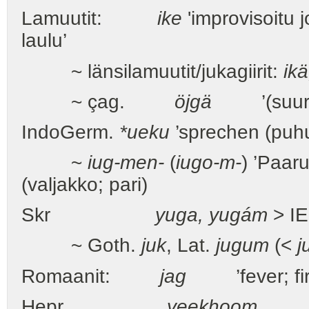
Lamuutit:
ike
'improvisoitu 
laulu’
~ länsilamuutit/jukagiirit:
ikä
~ çag.
öjgä
’(suurten 
IndoGerm.
*ueku
’sprechen (puh
~
iug-men-
(
iugo-m-
) ’Paaru
(valjakko; pari)
Skr
yuga, yugám
> I
~ Goth.
juk
, Lat.
jugum
(<
j
Romaanit:
jag
’fever; fir
Hepr.
yeekh
oo
m
'sex