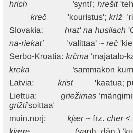
hrich
'synti';
hrešit
'teh
kreč
'kouristus';
kríž
'ri
Slovakia:
hrat' na husliach
'G
na-riekat'
'valittaa' ~
reč
'kie
Serbo-Kroatia:
krčma
'majatalo-k
kreka
'sammakon kurnut
Latvia:
krist
'
kaatua; p
Liettua:
griežimas
’mängimin
grižti
’soittaa'
muin.norj:
kjær
~ frz.
cher
< 
kjære
(vanh. dän.) 'kutsua; 