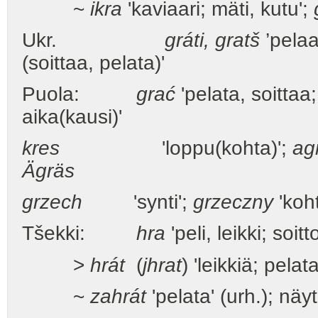
~
ikra
'kaviaari; mäti, kutu';
Ukr.
gráti, gratš
’pelaa
(soittaa, pelata)'
Puola:
grać
'pelata, soittaa;
aika(kausi)'
kres
'loppu(kohta)';
ag
Ägräs
grzech
'synti';
grzeczny
'kohte
Tšekki:
hra
'peli, leikki; soit
>
hrát
(
jhrat
) 'leikkiä; pelat
~
zahrát
'pelata' (urh.); näyt