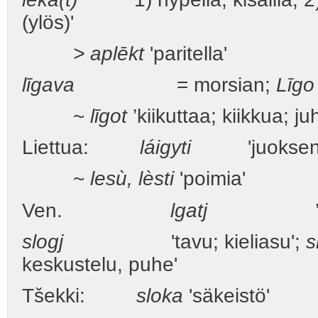
(ylös)'
> aplēkt
'paritella'
līgava
= morsian;
Līgo
~
līgot
’kiikuttaa; kiikkua; j
Liettua:
láigyti
'juoksennel
~
lesù, lèsti
'poimia'
Ven.
lgatj
’valeh
slogj
'tavu; kieliasu';
s
keskustelu, puhe'
Tšekki:
sloka
'säkeistö'