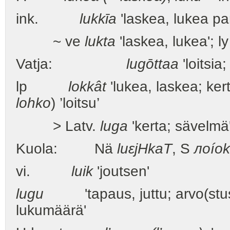
ink.
lukkīa
'laskea, lukea par
~ ve
lukta
'laskea, lukea'; l
Vatja:
lugōttaa
'loitsia;
lp
lokkât
'lukea, laskea; ker
lohko
) ’loitsu’
> Latv.
luga
'kerta; sävelmä'
Kuola: Nä
luεj
H
ka
T
, S
лoíok
vi.
luik
'joutsen'
lugu
'tapaus, juttu; arvo(stus) 
lukumäärä'