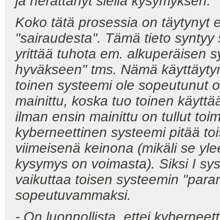
ja herättänyt siellä kysymyksen.
Koko tätä prosessia on täytynyt e
"sairaudesta". Tämä tieto syntyy
yrittää tuhota em. alkuperäisen s
hyväkseen" tms. Nämä käyttäytym
toinen systeemi ole sopeutunut o
mainittu, koska tuo toinen käyttä
ilman ensin mainittu on tullut to
kyberneettinen systeemi pitää t
viimeisenä keinona (mikäli se yl
kysymys on voimasta). Siksi I syst
vaikuttaa toisen systeemin "para
sopeutuvammaksi.
- On luonnollista, ettei kyberneet