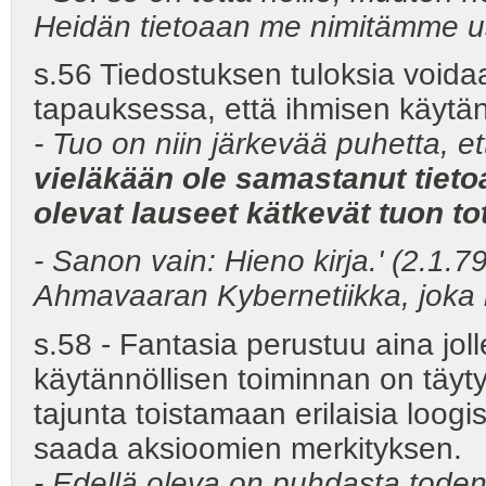
Heidän tietoaan me nimitäm
s.56 Tiedostuksen tuloksia voida
tapauksessa, että ihmisen käytän
- Tuo on niin järkevää puhetta, e
vieläkään ole samastanut tietoa
olevat lauseet kätkevät tuon t
- Sanon vain: Hieno kirja.' (2.1.7
Ahmavaaran Kybernetiikka, joka 
s.58 - Fantasia perustuu aina jolle
käytännöllisen toiminnan on täyty
tajunta toistamaan erilaisia loogis
saada aksioomien merkityksen.
- Edellä oleva on puhdasta toden