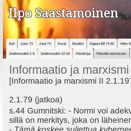
Ilpo Saastamoinen
Koti
Jutut -72
Jutut 73-
Kuvat
Musiikki
Kajaani BB 74-80
Velho 9
Soidinmusiikki 1-9
Soidinmusiikki 10-18
Päiväkirjat
Filosofia-uskonto jne.
Informaatio ja marxismi
[Informaatio ja marxismi II 2.1.19
2.1.79 (jatkoa)
s.44 Gumnitski: - Normi voi adekva
sillä on merkitys, joka on lähein
- Tämä koskee suljettua kyberne