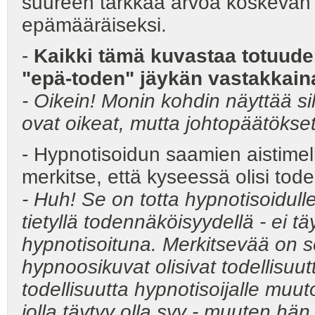
suureen tarkkaa arvoa koskevan 
epämääräiseksi.
-
Kaikki tämä kuvastaa totuuden
"epä-toden" jäykän vastakkaina
- Oikein! Monin kohdin näyttää si
ovat oikeat, mutta johtopäätökset
- Hypnotisoidun saamien aistimelli
merkitse, että kyseessä olisi tode
- Huh! Se on totta hypnotisoidull
tietyllä todennäköisyydellä - ei t
hypnotisoituna. Merkitsevää on s
hypnoosikuvat olisivat todellisuutt
todellisuutta hypnotisoijalle muu
jolla täytyy olla syy - muuten hän o