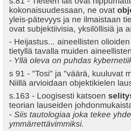
s.81 - Tieteen lait ovat riippuma
kokonaisuudessaan, ne ovat
obj
yleis-pätevyys ja ne ilmaistaan t
ovat subjektiivisia, yksilöllisiä ja 
- Heijastus... aineellisten olioid
tietyllä tavalla muiden aineelliste
- Yllä oleva on puhdas kyberneti
s 91 - "Tosi" ja "väärä, kuuluvat m
Niillä arvioidaan objektikielen la
s.163 - Loogisesti katsoen
selit
teorian lauseiden johdonmukaista 
- Siis tautologiaa joka tekee yhd
ymmärrettävimmiksi.