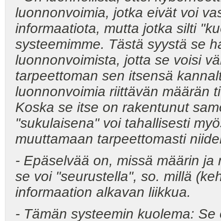
luonnonvoimia, jotka eivät voi v
informaatiota, mutta jotka silti "
systeemimme. Tästä syystä se han
luonnonvoimista, jotta se voisi v
tarpeettoman sen itsensä kannalta
luonnonvoimia riittävän määrän t
Koska se itse on rakentunut samo
"sukulaisena" voi tahallisesti my
muuttamaan tarpeettomasti niid
- Epäselvää on, missä määrin ja
se voi "seurustella", so. millä (k
informaation alkavan liikkua.
- Tämän systeemin kuolema: Se o