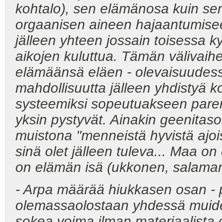
kohtalo), sen elämänosa kuin sen
orgaanisen aineen hajaantumise
jälleen yhteen jossain toisessa k
aikojen kuluttua. Tämän välivaihe
elämäänsä eläen - olevaisuudess
mahdollisuutta jälleen yhdistyä 
systeemiksi sopeutuakseen parem
yksin pystyvät. Ainakin geenitaso
muistona "menneistä hyvistä ajois
sinä olet jälleen tuleva... Maa o
on elämän isä (ukkonen, salaman
- Arpa määrää hiukkasen osan - 
olemassaolostaan yhdessä muiden
sokea voima ilman materiaalista