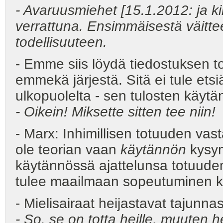
- Avaruusmiehet [15.1.2012: ja ki
verrattuna. Ensimmäisestä väitte
todellisuuteen.
- Emme siis löydä tiedostuksen to
emmekä järjestä. Sitä ei tule ets
ulkopuolelta - sen tulosten käytä
- Oikein! Miksette sitten tee niin!
- Marx: Inhimillisen totuuden va
ole teorian vaan
käytännön
kysym
käytännössä ajattelunsa totuud
tulee maailmaan sopeutuminen 
- Mielisairaat heijastavat tajunn
- So. se on totta heille, muuten he