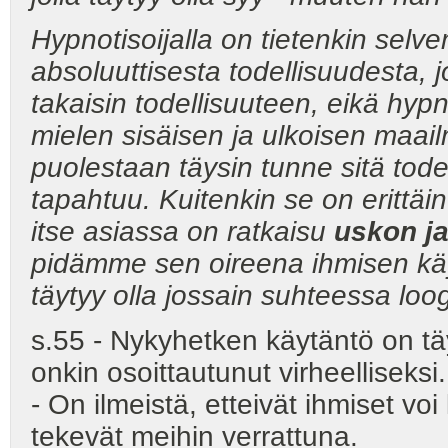
Hypnotisoijalla on tietenkin selv
absoluuttisesta todellisuudesta,
takaisin todellisuuteen, eikä hyp
mielen sisäisen ja ulkoisen maail
puolestaan täysin tunne sitä todel
tapahtuu. Kuitenkin se on erittäi
itse asiassa on ratkaisu
uskon ja
pidämme sen oireena ihmisen käyt
täytyy olla jossain suhteessa loog
s.55 - Nykyhetken käytäntö on tä
onkin osoittautunut virheelliseksi.
- On ilmeistä, etteivät ihmiset vo
tekevät meihin verrattuna.