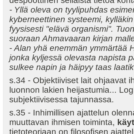
despoottinen sellaista tietoa kohta
- Yllä oleva on tyylipuhdas esimer
kyberneettinen systeemi, kylläkin
fyysisesti "elävä organismi". Tu
suoraan Ahmavaaran kirjan malle
- Alan yhä enemmän ymmärtää He
jonka kyljessä olevasta napista p
sulkee napin ja häipyy taas laatik
s.34 - Objektiiviset lait ohjaavat i
luonnon lakien heijastumia... Logi
subjektiivisessa tajunnassa.
s.35 - Inhimillisen ajattelun ole
muuttavan ihmisen toiminta,
käy
tietoteoriaan on filosofisen ajatt