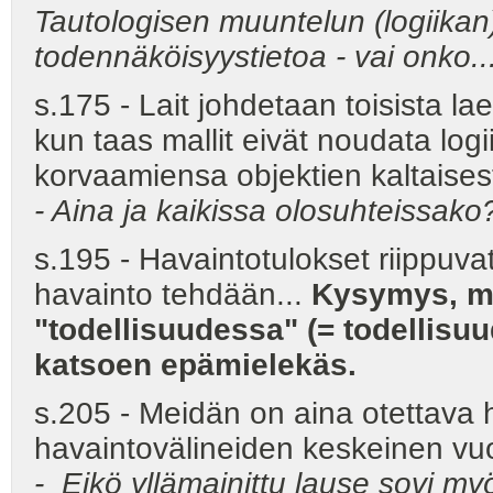
Tautologisen muuntelun (logiikan) 
todennäköisyystietoa - vai onko..
s.175 - Lait johdetaan toisista la
kun taas mallit eivät noudata logi
korvaamiensa objektien kaltaisest
- Aina ja kaikissa olosuhteissako
s.195 - Havaintotulokset riippuvat
havainto tehdään...
Kysymys, mi
"todellisuudessa" (= todellisuu
katsoen epämielekäs.
s.205 - Meidän on aina otettava 
havaintovälineiden keskeinen vu
- Eikö yllämainittu lause sovi m