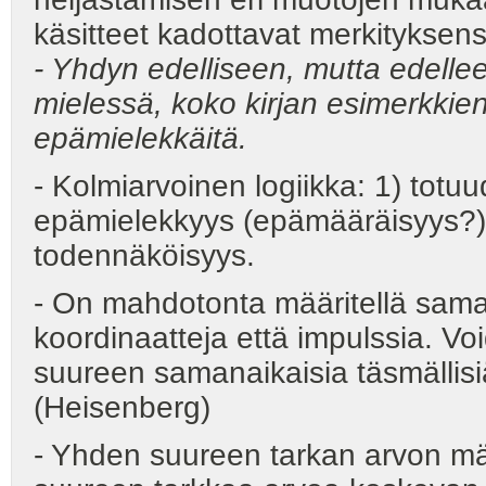
käsitteet kadottavat merkityksens
- Yhdyn edelliseen, mutta edell
mielessä, koko kirjan esimerkkien
epämielekkäitä.
- Kolmiarvoinen logiikka: 1) totuu
epämielekkyys (epämääräisyys?
todennäköisyys.
- On mahdotonta määritellä saman
koordinaatteja että impulssia. V
suureen samanaikaisia täsmällisiä
(Heisenberg)
- Yhden suureen tarkan arvon mää