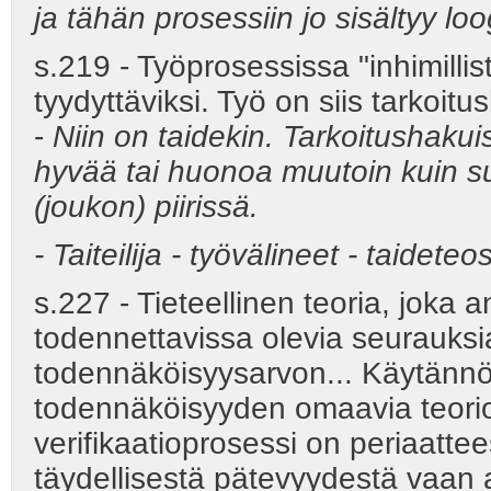
ja tähän prosessiin jo sisältyy loo
s.219 - Työprosessissa "inhimill
tyydyttäviksi. Työ on siis tarkoit
-
Niin on taidekin. Tarkoitushakuis
hyvää tai huonoa muutoin kuin suh
(joukon) piirissä.
- Taiteilija - työvälineet - taidete
s.227 - Tieteellinen teoria, joka 
todennettavissa olevia seurauksia
todennäköisyysarvon... Käytännö
todennäköisyyden omaavia teorio
verifikaatioprosessi on periaatte
täydellisestä pätevyydestä vaan