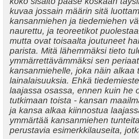
koko sisältö pääse koskaan täysi
kuvaa jossain määrin sitä luottam
kansanmiehen ja tiedemiehen välil
naurettu, ja teoreetikot puolest
mutta ovat toisaalta joutuneet 
parista. Mitä lähemmäksi tieto tul
ymmärrettävämmäksi sen periaatte
kansanmiehelle, joka näin alkaa 
lainalaisuuksia. Ehkä tiedemieste
laajassa osassa, ennen kuin he
tutkimaan toista - kansan maailm
ja kansa alkaa kiinnostua laajas
ymmärtää kansanmiehen tunteita, 
perustavia esimerkkilauseita, jotk