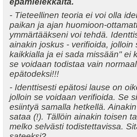
epämielekkäitä.
- Tieteellinen teoria ei voi olla ide
paikan ja ajan huomioon-ottamatta 
ymmärtääkseni voi tehdä. Identtis
ainakin joskus - verifioida, jolloin
kaikkialla ja ei sada missään" ei k
se voidaan todistaa vain normaali
epätodeksi!!!
- Identtisesti epätosi lause on o
jolloin se voidaan verifioida. Se s
esiintyä samalla hetkellä. Ainaki
sataa (!). Tällöin ainakin toisen 
melko selvästi todistettavissa. Sit
sateeksi?