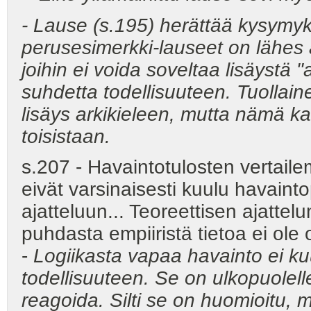
- Lause (s.195) herättää kysymyks
perusesimerkki-lauseet on lähes a
joihin ei voida soveltaa lisäystä "
suhdetta todellisuuteen. Tuollai
lisäys arkikieleen, mutta nämä kak
toisistaan.
s.207 - Havaintotulosten vertaile
eivät varsinaisesti kuulu havaint
ajatteluun... Teoreettisen ajattel
puhdasta empiiristä tietoa ei ole
-
Logiikasta vapaa havainto ei ku
todellisuuteen. Se on ulkopuolelle
reagoida. Silti se on huomioitu, 