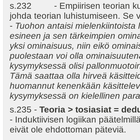
s.232 - Empiirisen teorian ku
johda teorian luhistumiseen. S
-
Tuohon antaisi mielenkiintoista l
esineen ja sen tärkeimpien ominai
yksi ominaisuus, niin eikö ominais
puolestaan voi olla ominaisuutena
kysymyksessä olisi pallonmuotoine
Tämä saattaa olla hirveä käsitte
huomannut kenenkään käsittelevä
kysymyksessä on kielellinen para
s.235 -
Teoria > tosiasiat = dedu
- Induktiivisen logiikan päätelmil
eivät ole ehdottoman päteviä.