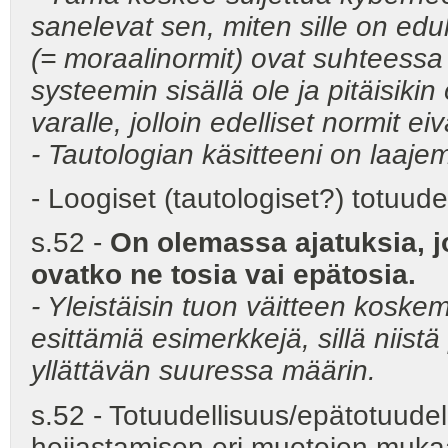
sanelevat sen, miten sille on edu
(= moraalinormit) ovat suhteessa 
systeemin sisällä ole ja pitäisiki
varalle, jolloin edelliset normit e
- Tautologian käsitteeni on laaje
- Loogiset (tautologiset?) totuudet
s.52 -
On olemassa ajatuksia, j
ovatko ne tosia vai epätosia.
- Yleistäisin tuon väitteen koske
esittämiä esimerkkejä, sillä niis
yllättävän suuressa määrin.
s.52 - Totuudellisuus/epätotuude
heijastamisen eri muotojen muka