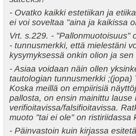
- Ovatko kaikki estetiikan ja etiik
ei voi soveltaa "aina ja kaikissa 
Vrt. s.229. - "Pallonmuotoisuus" o
- tunnusmerkki, että mielestäni v
kysymyksessä onkin olion ja sen 
- Asiaa voidaan näin ollen yksinke
tautologian tunnusmerkki ;(jopa) T
Koska meillä on empiirisiä näytt
pallosta, on ensin mainittu lause
verifioitavissa/falsifioitavissa. 
muoto "tai ei ole" on ristiriidas
- Päinvastoin kuin kirjassa esite