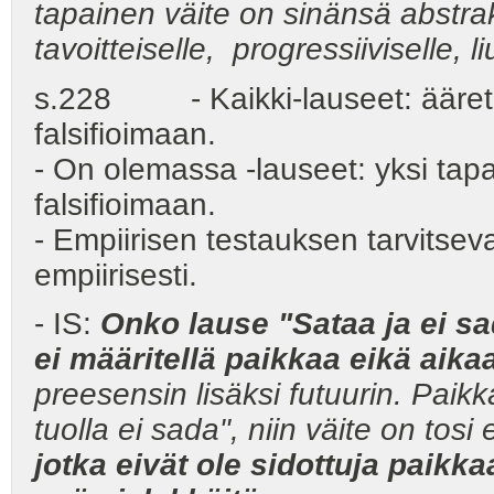
tapainen väite on sinänsä abstrak
tavoitteiselle, progressiiviselle, li
s.228 - Kaikki-lauseet: ääretön
falsifioimaan.
- On olemassa -lauseet: yksi tap
falsifioimaan.
- Empiirisen testauksen tarvitsev
empiirisesti.
- IS:
Onko lause "Sataa ja ei sa
ei määritellä paikkaa eikä aikaa
preesensin lisäksi futuurin. Paikka
tuolla ei sada", niin väite on tosi 
jotka eivät ole sidottuja paikk