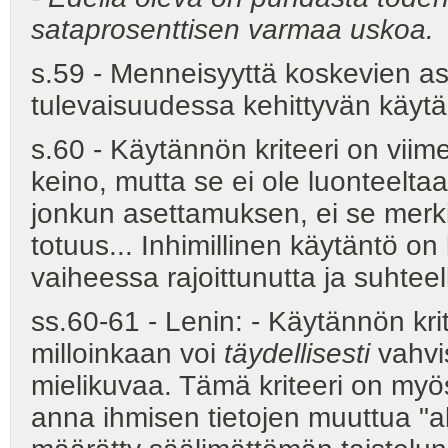
sataprosenttisen varmaa uskoa.
s.59 - Menneisyyttä koskevien as
tulevaisuudessa kehittyvän käytä
s.60 - Käytännön kriteeri on vii
keino, mutta se ei ole luonteelta
jonkun asettamuksen, ei se merkit
totuus... Inhimillinen käytäntö on
vaiheessa rajoittunutta ja suhteell
ss.60-61 - Lenin: - Käytännön kri
milloinkaan voi
täydellisesti
vahvi
mielikuvaa. Tämä kriteeri on myö
anna ihmisen tietojen muuttua "ab