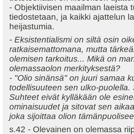
- Objektiivisen maailman laeista 
tiedostetaan, ja kaikki ajattelun l
heijastumia.
- Eksistentialismi on siltä osin oike
ratkaisemattomana, mutta tärkeä
olemisen tarkoitus... Mikä on ma
olemassaolon merkityksestä?
- "Olio sinänsä" on juuri samaa k
todellisuuteen sen ulko-puolella.
Suhteet eivät kylläkään ole esinei
ominaisuudet ja sitovat sen aikaa
joka sijoittaa olion tämänpuolisee
s.42 - Olevainen on olemassa riip