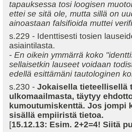
tapauksessa tosi loogisen muotons
ettei se sitä ole, mutta sillä on 
ainoastaan falsifioida muttei verif
s.229 - Identtisesti tosien lauseid
asiaintilasta.
-
En oikein ymmärrä koko "identtis
sellaisetkin lauseet voidaan todis
edellä esittämäni tautologin
s.230 -
Jokaisella tieteellisellä 
ulkomaailmasta, täytyy ehdotto
kumoutumiskenttä. Jos jompi ku
sisällä empiiristä tietoa.
[
15.12.13: Esim. 2+2=4! Siitä 