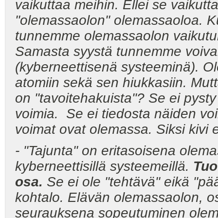
vaikuttaa meihin. Ellei se vaikutta
"olemassaolon" olemassaoloa. Kuk
tunnemme olemassaolon vaikutuk
Samasta syystä tunnemme voiva
(kyberneettisenä systeeminä). O
atomiin sekä sen hiukkasiin. Mut
on "tavoitehakuista"? Se ei pys
voimia. Se ei tiedosta näiden vo
voimat ovat olemassa. Siksi kivi ei
- "Tajunta" on eritasoisena olema
kyberneettisillä systeemeillä.
Tuo
osa.
Se ei ole "tehtävä" eikä "pä
kohtalo. Elävän olemassaolon, o
seurauksena sopeutuminen olema