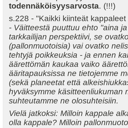
todennäköisyysarvosta
. (!!!)
s.228 - "Kaikki kiinteät kappaleet
- Väitteestä puuttuu ehto "aina ja
tarkkailijan perspektiivi, se ovatk
(pallonmuotoisia) vai ovatko nel
tehtyjä poikkeuksia - ja ennen kai
äärettömän kaukaa vaiko äärettö
ääritapauksissa ne tietojemme mu
(sekä planeetat että alkeishiukka
hyväksymme käsitteenliukuman myö
suhteutamme ne olosuhteisiin.
Vielä jatkoksi: Milloin kappale al
olla kappale? Milloin pallonmuot