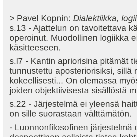
> Pavel Kopnin:
Dialektiikka, logi
s.13 - Ajattelun on tavoitettava kä
operoinut. Muodollinen logiikka ei
käsitteeseen.
s.l7 - Kantin apriorisina pitämät t
tunnustettu aposteriorisiksi, sillä
kokeellisesti... On olemassa myös 
joiden objektiivisesta sisällöstä 
s.22 - Järjestelmä ei yleensä hait
on sille suorastaan välttämätön.
- Luonnonfilosofinen järjestelmä o