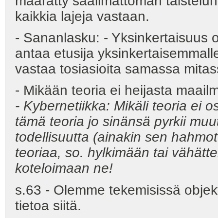
määrätty säälimättömän taistelun
kaikkia lajeja vastaan.
- Sananlasku: - Yksinkertaisuus 
antaa etusija yksinkertaisemmalle 
vastaa tosiasioita samassa mitas
- Mikään teoria ei heijasta maail
- Kybernetiikka: Mikäli teoria ei 
tämä teoria jo sinänsä pyrkii m
todellisuutta (ainakin sen hahmott
teoriaa, so. hylkimään tai vähät
koteloimaan ne!
s.63 - Olemme tekemisissä objek
tietoa siitä.