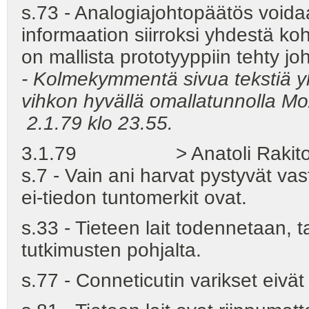
s.73 - Analogiajohtopäätös void
informaation siirroksi yhdestä ko
on mallista prototyyppiin tehty jo
- Kolmekymmentä sivua tekstiä yh
vihkon hyvällä omallatunnolla Mo
2.1.79 klo 23.55.
3.1.79 > Anatoli Rakito
s.7 - Vain ani harvat pystyvät v
ei-tiedon tuntomerkit ovat.
s.33 - Tieteen lait todennetaan, t
tutkimusten pohjalta.
s.77 - Conneticutin varikset eivät