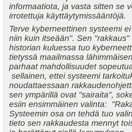
informaatiota, ja vasta sitten se 
irrotettuja käyttäytymissääntöjä.
Terve kyberneettinen systeemi ei
niin kuin itseään". Sen "rakkaus"
historian kuluessa tuo kyberneet
tietyssä maailmassa lähimmäisen
parhaat mahdollisuudet sopeutua.
sellainen, ettei systeemi tarkoitu
noudattaessaan rakkaudenohjetta
sen ympärillä ovat "sairaita", so
esiin ensimmäinen valinta: "Rak
Systeemin osa on tehdä tuo valint
tieto sen rakkaudesta mennyt toi