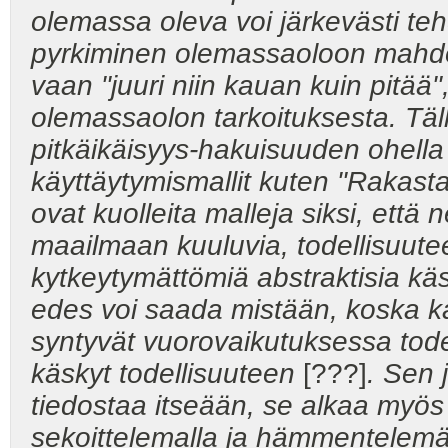
olemassa oleva voi järkevästi te
pyrkiminen olemassaoloon mahdo
vaan "juuri niin kauan kuin pitää"
olemassaolon tarkoituksesta. Täl
pitkäikäisyys-hakuisuuden ohella
käyttäytymismallit kuten "Rakasta
ovat kuolleita malleja siksi, että
maailmaan kuuluvia, todellisuut
kytkeytymättömiä abstraktisia käsi
edes voi saada mistään, koska k
syntyvät vuorovaikutuksessa tod
käskyt todellisuuteen
[???]
. Sen 
tiedostaa itseään, se alkaa myös
sekoittelemalla ja hämmentelemäll