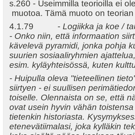
s.260 - Useimmilla teorioilla ei o
muotoa. Tämä muoto on teorian 
4.1.79 -
Logiikka ja koe / ta
- Onko niin, että informaation sii
kävelevä pyramidi, jonka pohja k
suurien sosiaaliryhmien ajattelua, 
esim. kyläyhteisössä, kuten kultt
- Huipulla oleva "tieteellinen tie
siirtyen - ei suullisen perimätied
toiselle. Olennaista on se, että n
ovat usein hyvin vähän toistens
tietenkin historiasta. Kysymykse
etenevätiimalasi, joka kylläkin teke