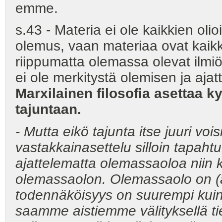
emme.
s.43 - Materia ei ole kaikkien ol
olemus, vaan materiaa ovat kaikki
riippumatta olemassa olevat ilmiöt,
ei ole merkitystä olemisen ja ajat
Marxilainen filosofia asettaa
tajuntaan.
- Mutta eikö tajunta itse juuri voi
vastakkainasettelu silloin tapah
ajattelematta olemassaoloa nii
olemassaolon. Olemassaolo on (ap
todennäköisyys on suurempi kui
saamme aistiemme välityksellä ti