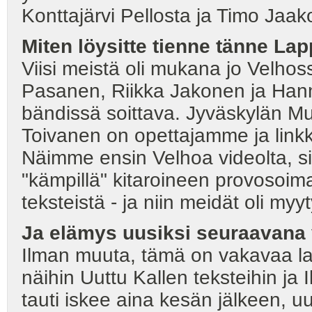
Konttajärvi Pellosta ja Timo Jaako
Miten löysitte tienne tänne Lap
Viisi meistä oli mukana jo Velhoss
Pasanen, Riikka Jakonen ja Hann
bändissä soittava. Jyväskylän Mus
Toivanen on opettajamme ja linkk
Näimme ensin Velhoa videolta, si
"kämpillä" kitaroineen provosoimas
teksteistä - ja niin meidät oli myy
Ja elämys uusiksi seuraavana
Ilman muuta, tämä on vakavaa laa
näihin Uuttu Kallen teksteihin ja I
tauti iskee aina kesän jälkeen, u