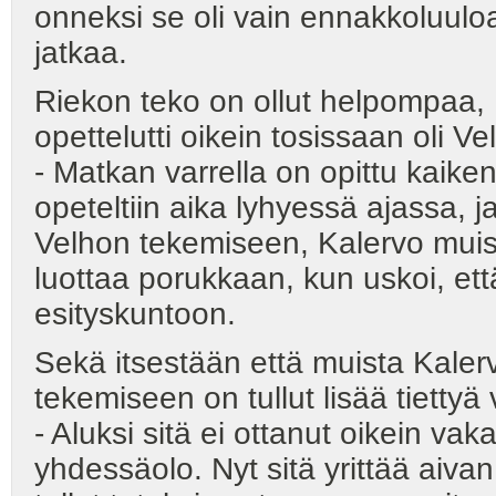
onneksi se oli vain ennakkoluuloa
jatkaa.
Riekon teko on ollut helpompaa, K
opettelutti oikein tosissaan oli Ve
- Matkan varrella on opittu kaiken
opeteltiin aika lyhyessä ajassa, j
Velhon tekemiseen, Kalervo muista
luottaa porukkaan, kun uskoi, et
esityskuntoon.
Sekä itsestään että muista Kalerv
tekemiseen on tullut lisää tiettyä
- Aluksi sitä ei ottanut oikein vak
yhdessäolo. Nyt sitä yrittää aivan