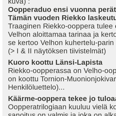
kuva) :
Oopperaduo ensi vuonna perätt
Tämän vuoden Riekko laskeutuu
Traaginen Riekko-ooppera tulee e
Velhon aloittamaa tarinaa ja ker
se kertoo Velhon kuhertelu-parin 
(> I & II näytöksen tiivistelmät)
Kuoro koottu Länsi-Lapista
Riekko-oopperassa on Velho-oopp
on koottu Tornion-Muonionjokivarr
Henkilöluettelo)...
Käärme-ooppera tekee jo tulo
Oopperatrilogiaan kuuluu vielä k
sanoitus on valmis ja joka on alk