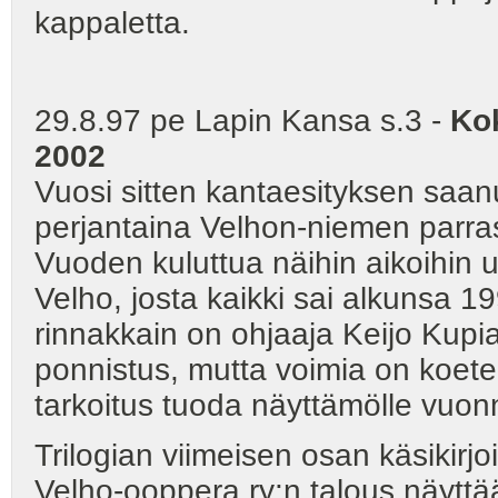
kappaletta.
29.8.97 pe Lapin Kansa s.3 -
Kok
2002
Vuosi sitten kantaesityksen saa
perjantaina Velhon-niemen parra
Vuoden kuluttua näihin aikoihin 
Velho, josta kaikki sai alkunsa 
rinnakkain on ohjaaja Keijo Kupi
ponnistus, mutta voimia on koetel
tarkoitus tuoda näyttämölle vuo
Trilogian viimeisen osan käsikirjo
Velho-ooppera ry:n talous näyttä