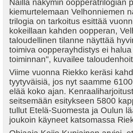
Näillä näkymin oopperatrilogian p
kiemurtelemaan Velhonniemen nä
trilogia on tarkoitus esittää vuo
kokeillaan kahden oopperan, Velh
taloudellinen tilanne näyttää hyv
toimiva oopperayhdistys ei halu
toiminnan", kuvailee taloudenhoit
Viime vuonna Riekko keräsi kahd
tyytyväisiä, jos nyt saamme 6100 
elää koko ajan. Kenraaliharjoitust
seitsemään esitykseen 5800 kapp
tullut Etelä-Suomesta ja Oulun lää
joukoin käyneet katsomassa Rie