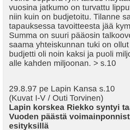
vuosina jatkumo on turvattu lipput
niin kuin on budjetoitu. Tilanne 
tapauksessa tavoitteesta jää ky
Summa on suuri pääosin talkoovoim
saama yhteiskunnan tuki on ollu
budjetti oli noin kaksi ja puoli 
alle kahden miljoonan. > s.10
29.8.97 pe Lapin Kansa s.10 K
(Kuvat I-V / Outi Torvinen)
Lapin korskea Riekko syntyi taa
Vuoden päästä voimainponnist
esityksillä