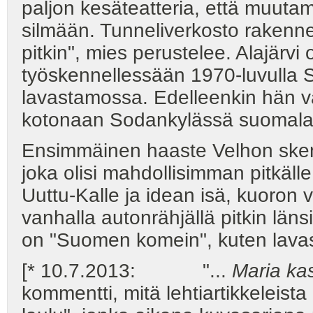
paljon kesäteatteria, että muuta
silmään. Tunneliverkosto rakennett
pitkin", mies perustelee. Alajärv
työskennellessään 1970-luvulla
lavastamossa. Edelleenkin hän va
kotonaan Sodankylässä suomalai
Ensimmäinen haaste Velhon skenog
joka olisi mahdollisimman pitkäll
Uuttu-Kalle ja idean isä, kuoron v
vanhalla autonrähjällä pitkin län
on "Suomen komein", kuten lavast
[* 10.7.2013: "...
Maria ka
kommentti, mitä lehtiartikkeleista