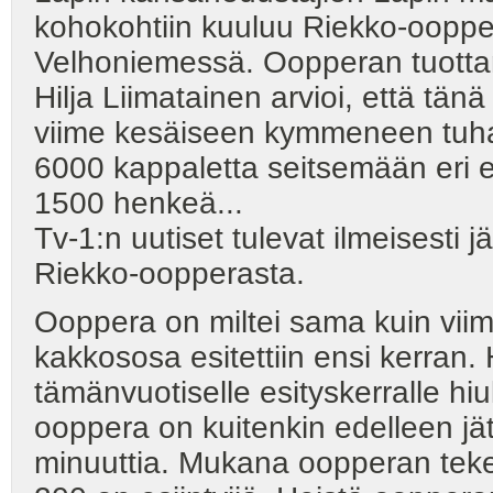
kohokohtiin kuuluu Riekko-oopp
Velhoniemessä. Oopperan tuotta
Hilja Liimatainen arvioi, että tä
viime kesäiseen kymmeneen tuha
6000 kappaletta seitsemään eri 
1500 henkeä...
Tv-1:n uutiset tulevat ilmeisesti 
Riekko-oopperasta.
Ooppera on miltei sama kuin viime
kakkososa esitettiin ensi kerran
tämänvuotiselle esityskerralle hiu
ooppera on kuitenkin edelleen jät
minuuttia. Mukana oopperan tekem