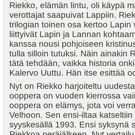
Riekko, elämän lintu, oli käypä m
verottajat saapuivat Lappiin. Ri
trilogian toinen osa kertoo Lapin
liittyivät Lapin ja Lannan kohtaa
kanssa nousi pohjoiseen kristinu
tulla silloin tutuksi. Näin ainakin
tätä tehdään, vaikka historia onkin
Kalervo Uuttu. Hän itse esittää
Nyt on Riekko harjoiteltu uudest
ooppera on vuoden kierrossa vain
ooppera on elämys, jota voi verr
Velhoon. Sen ensi-iltaa katselti
syyskesällä 1993. Ensi syksynä 
Riekkoa peräjälkeen. Nyt vertailu 