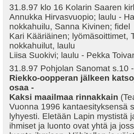
31.8.97 klo 16 Kolarin Saaren
Annukka Hirvasvuopio; laulu - Ha
nokkahuilu, Sanna Kivinen; fidel
Kari Kääriäinen; lyömäsoittimet,
nokkahuilut, laulu
Liisa Suokivi; laulu - Pekka Toiva
31.8.97 Pohjolan Sanomat s.10 -
Riekko-oopperan jälkeen katsoj
osaa -
Kaksi maailmaa rinnakkain
(Teat
Vuonna 1996 kantaesityksensä s
lyhyesti. Eletään Lapin mystistä
ihmiset ja luonto ovat yhtä ja jo