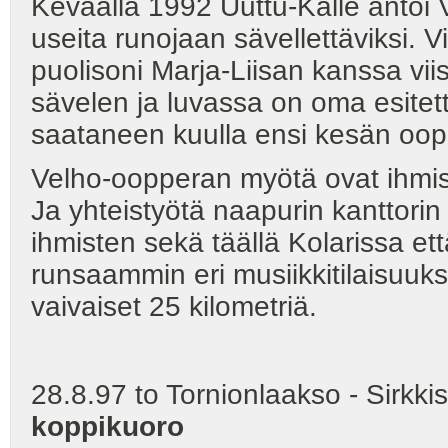
Keväällä 1992 Uuttu-Kalle antoi 
useita runojaan sävellettäviksi. 
puolisoni Marja-Liisan kanssa viis
sävelen ja luvassa on oma esitet
saataneen kuulla ensi kesän oop
Velho-oopperan myötä ovat ihmiset
Ja yhteistyötä naapurin kanttorin 
ihmisten sekä täällä Kolarissa et
runsaammin eri musiikkitilaisuuk
vaivaiset 25 kilometriä.
28.8.97 to Tornionlaakso - Sirkki
koppikuoro