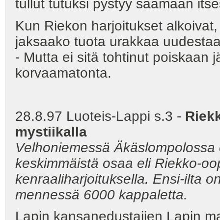
tullut tutuksi pystyy saamaan its
Kun Riekon harjoitukset alkoivat
jaksaako tuota urakkaa uudestaa
- Mutta ei sitä tohtinut poiskaan j
korvaamatonta.
28.8.97 Luoteis-Lappi s.3 -
Riekk
mystiikalla
Velhoniemessä Äkäslompolossa e
keskimmäistä osaa eli Riekko-oop
kenraaliharjoituksella. Ensi-ilta o
mennessä 6000 kappaletta.
Lapin kansanedustajien Lapin ma