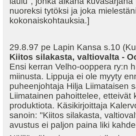
laulu", jonka aikana kuvasarjan
nuoreksi tytöksi ja joka mielestän
kokonaiskohtauksia.]
29.8.97 pe Lapin Kansa s.10 (Kuv
Kiitos silakasta, valtiovalta - 
Ensi kerran Velho-ooppera ry:n hi
miinusta. Lippuja ei ole myyty enn
puheenjohtaja Hilja Liimataisen s
Liimatainen pahoittelee, etteivät 
produktiota. Käsikirjoittaja Kaler
sanoin: "Kiitos silakasta, valtio
avustus ei paljon paina liki kahd