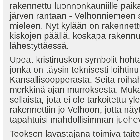
rakennettu luonnonkauniille paika
järven rantaan - Velhonniemeen s
mieleen. Nyt kylään on rakennettu 
kiskojen päällä, koskapa rakenn
lähestyttäessä.
Upeat kristinuskon symbolit hoh
jonka on täysin teknisesti loiht
Kansallisoopperasta. Seita roiha
merkkinä ajan murroksesta. Mukan
sellaista, jota ei ole tarkoitettu 
rakennettiin jo Velhoon, jotta näy
tapahtuisi mahdollisimman juohev
Teoksen lavastajana toimiva taitei