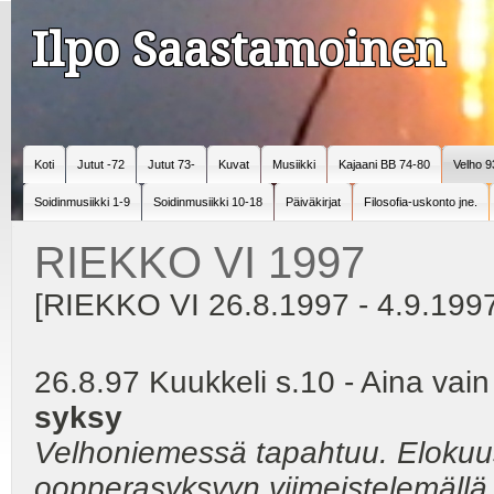
Ilpo Saastamoinen
Koti
Jutut -72
Jutut 73-
Kuvat
Musiikki
Kajaani BB 74-80
Velho 9
Soidinmusiikki 1-9
Soidinmusiikki 10-18
Päiväkirjat
Filosofia-uskonto jne.
RIEKKO VI 1997
[RIEKKO VI 26.8.1997 - 4.9.199
26.8.97 Kuukkeli s.10 - Aina va
syksy
Velhoniemessä tapahtuu. Elokuuss
oopperasyksyyn viimeistelemällä