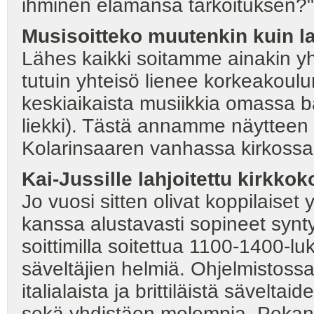
ihminen elämänsä tarkoituksen?"
Musisoitteko muutenkin kuin l
Lähes kaikki soitamme ainakin yht
tutuin yhteisö lienee korkeakoulu
keskiaikaista musiikkia omassa
liekki). Tästä annamme näytteen k
Kolarinsaaren vanhassa kirkossa 
Kai-Jussille lahjoitettu kirkkok
Jo vuosi sitten olivat koppilais
kanssa alustavasti sopineet synt
soittimilla soitettua 1100-1400-l
säveltäjien helmiä. Ohjelmistossa
italialaista ja brittiläistä sävelta
sekä yhdistäen molempia. Pekan 