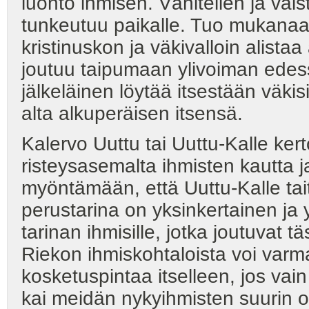
luonto ihmisen. Vähitellen ja väis
tunkeutuu paikalle. Tuo mukanaan
kristinuskon ja väkivalloin alista
joutuu taipumaan ylivoiman edessä
jälkeläinen löytää itsestään väkis
alta alkuperäisen itsensä.
Kalervo Uuttu tai Uuttu-Kalle ke
risteysasemalta ihmisten kautta j
myöntämään, että Uuttu-Kalle tai
perustarina on yksinkertainen ja yk
tarinan ihmisille, jotka joutuvat
Riekon ihmiskohtaloista voi varma
kosketuspintaa itselleen, jos v
kai meidän nykyihmisten suurin o