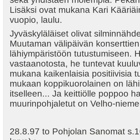
Lisäksi ovat mukana Kari Kääriäi
vuopio, laulu.
Jyväskyläläiset olivat silminnähd
Muutaman välipäivän konserttien 
lähiympäristöön tutustumiseen. H
vastaanotosta, he tuntevat kuuluv
mukana kaikenlaisia positiivisia t
mukaan koppikuorolainen on lähi
itselleen... Ja keittiölle poppoo
muurinpohjaletut on Velho-niemen
28.8.97 to Pohjolan Sanomat s.10