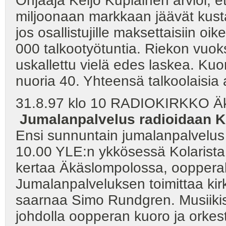
Ohjaaja Keijo Kupiainen arvioi, 
miljoonaan markkaan jäävät kusta
jos osallistujille maksettaisiin oi
000 talkootyötuntia. Riekon vuoks
uskallettu vielä edes laskea. Kuo
nuoria 40. Yhteensä talkoolaisia 
31.8.97 klo 10 RADIOKIRKKO Äk
Jumalanpalvelus radioidaan K
Ensi sunnuntain jumalanpalvelus
10.00 YLE:n ykkösessä Kolarista.
kertaa Äkäslompolossa, oopperak
Jumalanpalveluksen toimittaa kir
saarnaa Simo Rundgren. Musiikist
johdolla oopperan kuoro ja orkeste