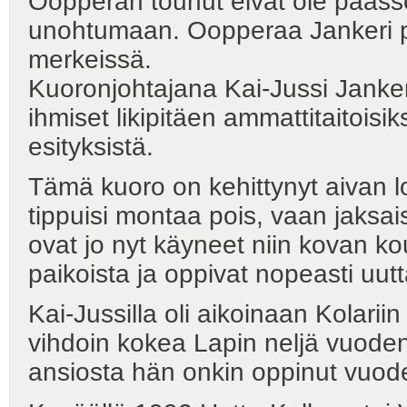
Oopperan touhut eivät ole päässe
unohtumaan. Oopperaa Jankeri p
merkeissä.
Kuoronjohtajana Kai-Jussi Jankeri 
ihmiset likipitäen ammattitaitoisik
esityksistä.
Tämä kuoro on kehittynyt aivan loi
tippuisi montaa pois, vaan jaksa
ovat jo nyt käyneet niin kovan kou
paikoista ja oppivat nopeasti uut
Kai-Jussilla oli aikoinaan Kolarii
vihdoin kokea Lapin neljä vuode
ansiosta hän onkin oppinut vuod