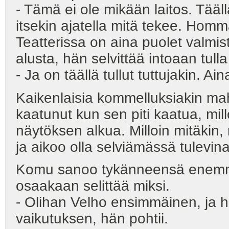
- Tämä ei ole mikään laitos. Tää
itsekin ajatella mitä tekee. Hom
Teatterissa on aina puolet valmis
alusta, hän selvittää intoaan tul
- Ja on täällä tullut tuttujakin. 
Kaikenlaisia kommelluksiakin maht
kaatunut kun sen piti kaatua, mill
näytöksen alkua. Milloin mitäkin,
ja aikoo olla selviämässä tulevin
Komu sanoo tykänneensä enemmän
osaakaan selittää miksi.
- Olihan Velho ensimmäinen, ja he
vaikutuksen, hän pohtii.