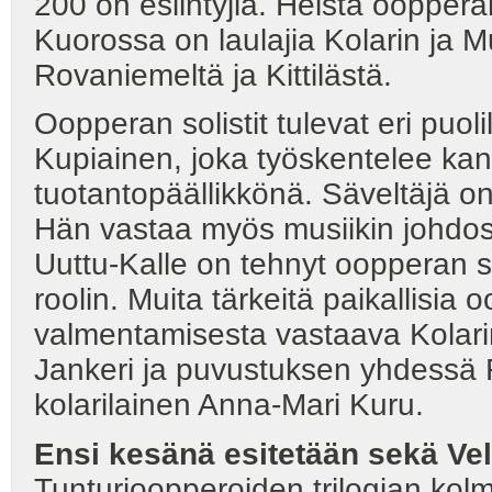
200 on esiintyjiä. Heistä oopper
Kuorossa on laulajia Kolarin ja M
Rovaniemeltä ja Kittilästä.
Oopperan solistit tulevat eri pu
Kupiainen, joka työskentelee kan
tuotantopäällikkönä. Säveltäjä o
Hän vastaa myös musiikin johdos
Uuttu-Kalle on tehnyt oopperan 
roolin. Muita tärkeitä paikallisia
valmentamisesta vastaava Kolari
Jankeri ja puvustuksen yhdessä 
kolarilainen Anna-Mari Kuru.
Ensi kesänä esitetään sekä Ve
Tunturioopperoiden trilogian kol