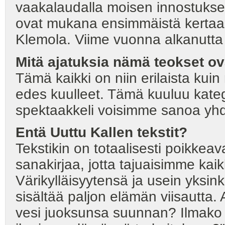
vaakalaudalla moisen innostukse
ovat mukana ensimmäistä kertaa
Klemola. Viime vuonna alkanutta ri
Mitä ajatuksia nämä teokset ov
Tämä kaikki on niin erilaista ku
edes kuulleet. Tämä kuuluu kat
spektaakkeli voisimme sanoa yhde
Entä Uuttu Kallen tekstit?
Tekstikin on totaalisesti poikkea
sanakirjaa, jotta tajuaisimme kai
Värikylläisyytensä ja usein yksink
sisältää paljon elämän viisautta. 
vesi juoksunsa suunnan? Ilmako 