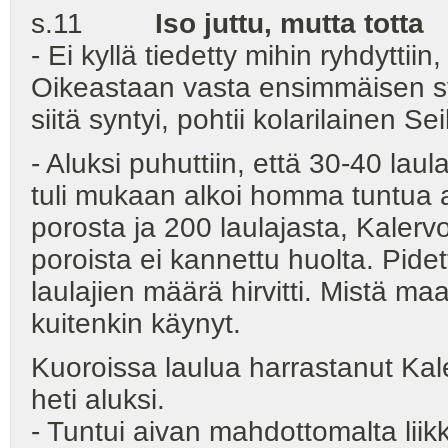
s.11
Iso juttu, mutta totta
- Ei kyllä tiedetty mihin ryhdyttii
Oikeastaan vasta ensimmäisen syks
siitä syntyi, pohtii kolarilainen S
- Aluksi puhuttiin, että 30-40 laul
tuli mukaan alkoi homma tuntua 
porosta ja 200 laulajasta, Kalerv
poroista ei kannettu huolta. Pidet
laulajien määrä hirvitti. Mistä m
kuitenkin käynyt.
Kuoroissa laulua harrastanut Kale
heti aluksi.
- Tuntui aivan mahdottomalta liik