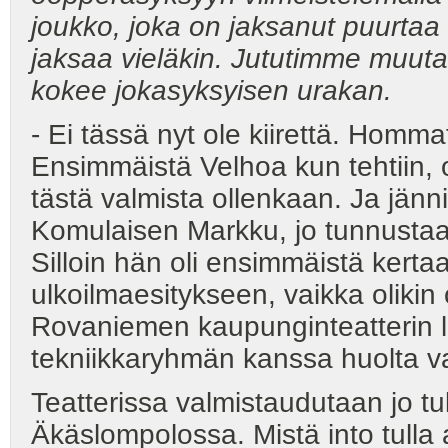
joukko, joka on jaksanut puurtaa
jaksaa vieläkin. Jututimme muuta
kokee jokasyksyisen urakan.
- Ei tässä nyt ole kiirettä. Homm
Ensimmäistä Velhoa kun tehtiin, oli 
tästä valmista ollenkaan. Ja jännitt
Komulaisen Markku, jo tunnustaa
Silloin hän oli ensimmäistä kert
ulkoilmaesitykseen, vaikka olikin 
Rovaniemen kaupunginteatterin 
tekniikkaryhmän kanssa huolta va
Teatterissa valmistaudutaan jo t
Äkäslompolossa. Mistä into tulla