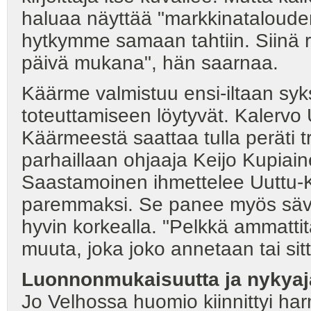
haluaa näyttää "markkinatalouden
hytkymme samaan tahtiin. Siinä 
päivä mukana", hän saarnaa.
Käärme valmistuu ensi-iltaan syks
toteuttamiseen löytyvät. Kalervo 
Käärmeestä saattaa tulla peräti t
parhaillaan ohjaaja Keijo Kupiai
Saastamoinen ihmettelee Uuttu-K
paremmaksi. Se panee myös sävelt
hyvin korkealla. "Pelkkä ammattita
muuta, joka joko annetaan tai sitt
Luonnonmukaisuutta ja nykyaj
Jo Velhossa huomio kiinnittyi ha