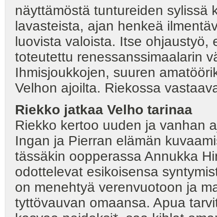
näyttämöstä tuntureiden sylissä 
lavasteista, ajan henkeä ilmentä
luovista valoista. Itse ohjaustyö,
toteutettu renessanssimaalarin vä
Ihmisjoukkojen, suuren amatöörikuo
Velhon ajoilta. Riekossa vastaav
Riekko jatkaa Velho tarinaa
Riekko kertoo uuden ja vanhan a
Ingan ja Pierran elämän kuvaami
tässäkin oopperassa Annukka Hirv
odottelevat esikoisensa syntymist
on menehtyä verenvuotoon ja maa
tyttövauvan omaansa. Apua tarvit