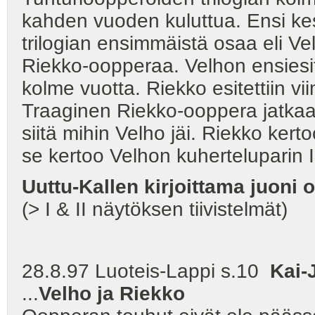
kahden vuoden kuluttua. Ensi k
trilogian ensimmäistä osaa eli Ve
Riekko-oopperaa. Velhon ensiesity
kolme vuotta. Riekko esitettiin 
Traaginen Riekko-ooppera jatkaa 
siitä mihin Velho jäi. Riekko ke
se kertoo Velhon kuherteluparin 
Uuttu-Kallen kirjoittama juoni 
(> I & II näytöksen tiivistelmät)
28.8.97 Luoteis-Lappi s.10
Kai-J
...
Velho ja Riekko