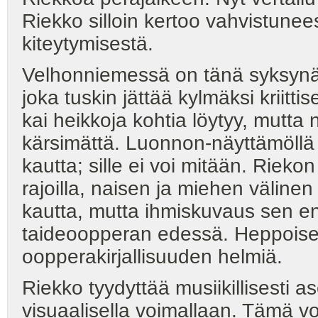
Riekko silloin kertoo vahvistunees
kiteytymisestä.
Velhonniemessä on tänä syksynä t
joka tuskin jättää kylmäksi kriitt
kai heikkoja kohtia löytyy, mutt
kärsimättä. Luonnon-näyttämöllä 
kautta; sille ei voi mitään. Rieko
rajoilla, naisen ja miehen väline
kautta, mutta ihmiskuvaus sen e
taideoopperan edessä. Heppoise
oopperakirjallisuuden helmiä.
Riekko tyydyttää musiikillisesti
visuaalisella voimallaan. Tämä 