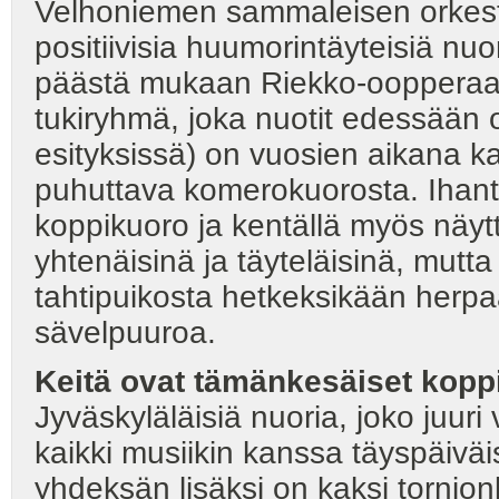
Velhoniemen sammaleisen orkeste
positiivisia huumorintäyteisiä nuor
päästä mukaan Riekko-oopperaan.
tukiryhmä, joka nuotit edessään 
esityksissä) on vuosien aikana ka
puhuttava komerokuorosta. Ihant
koppikuoro ja kentällä myös näyt
yhtenäisinä ja täyteläisinä, mu
tahtipuikosta hetkeksikään herpa
sävelpuuroa.
Keitä ovat tämänkesäiset kopp
Jyväskyläläisiä nuoria, joko juuri 
kaikki musiikin kanssa täyspäiväi
yhdeksän lisäksi on kaksi tornio