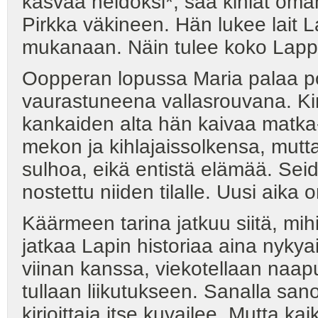
kasvaa neidoksi*, saa kihlat oman
Pirkka väkineen. Hän lukee lait 
mukanaan. Näin tulee koko Lapp
Oopperan lopussa Maria palaa po
vaurastuneena vallasrouvana. Ki
kankaiden alta hän kaivaa matka-
mekon ja kihlajaissolkensa, mutta
sulhoa, eikä entistä elämää. Seida
nostettu niiden tilalle. Uusi aika o
Käärmeen tarina jatkuu siitä, mih
jatkaa Lapin historiaa aina nyky
viinan kanssa, viekotellaan naapu
tullaan liikutukseen. Sanalla san
kirjoittaja itse kuvailee. Mutta k