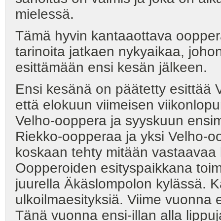
mielessä.
Tämä hyvin kantaaottava oopper
tarinoita jatkaen nykyaikaa, joho
esittämään ensi kesän jälkeen.
Ensi kesänä on päätetty esittää 
että elokuun viimeisen viikonlop
Velho-ooppera ja syyskuun ensi
Riekko-oopperaa ja yksi Velho-oo
koskaan tehty mitään vastaavaa ku
Oopperoiden esityspaikkana toimii
juurella Äkäslompolon kylässä. Ka
ulkoilmaesityksiä. Viime vuonna 
Tänä vuonna ensi-illan alla lipp