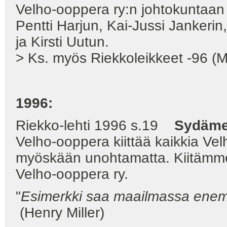
Velho-ooppera ry:n johtokuntaan
Pentti Harjun, Kai-Jussi Jankeri
ja Kirsti Uutun.
> Ks. myös Riekkoleikkeet -96 (M
1996:
Riekko-lehti 1996 s.19
Sydämel
Velho-ooppera kiittää kaikkia Ve
myöskään unohtamatta. Kiitämme 
Velho-ooppera ry.
"
Esimerkki saa maailmassa enem
(Henry Miller)