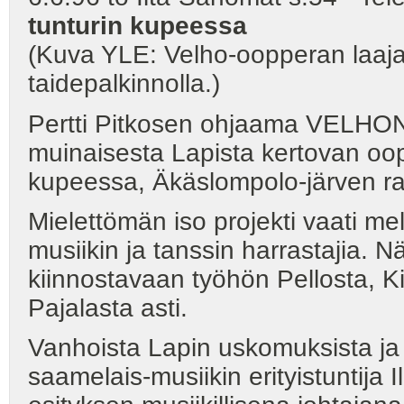
tunturin kupeessa
(Kuva YLE: Velho-oopperan laaja 
taidepalkinnolla.)
Pertti Pitkosen ohjaama VELHO
muinaisesta Lapista kertovan oop
kupeessa, Äkäslompolo-järven ra
Mielettömän iso projekti vaati me
musiikin ja tanssin harrastajia. 
kiinnostavaan työhön Pellosta, Ki
Pajalasta asti.
Vanhoista Lapin uskomuksista ja 
saamelais-musiikin erityistuntija