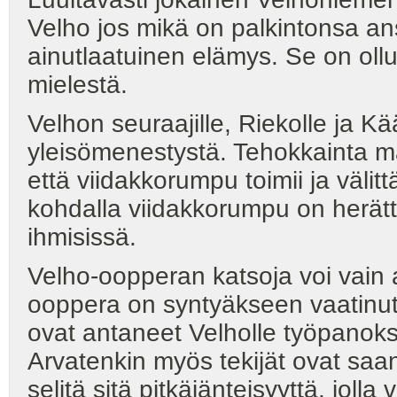
Velho jos mikä on palkintonsa an
ainutlaatuinen elämys. Se on ollu
mielestä.
Velhon seuraajille, Riekolle ja K
yleisömenestystä. Tehokkainta mai
että viidakkorumpu toimii ja väl
kohdalla viidakkorumpu on herätt
ihmisissä.
Velho-oopperan katsoja voi vain a
ooppera on syntyäkseen vaatinut.
ovat antaneet Velholle työpanokse
Arvatenkin myös tekijät ovat saa
selitä sitä pitkäjänteisyyttä, jol