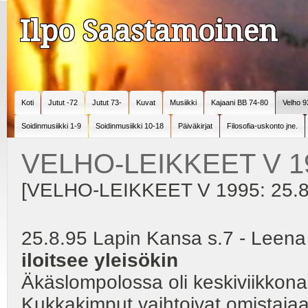
Ilpo Saastamoinen
Koti
Jutut -72
Jutut 73-
Kuvat
Musiikki
Kajaani BB 74-80
Velho 9
Soidinmusiikki 1-9
Soidinmusiikki 10-18
Päiväkirjat
Filosofia-uskonto jne.
VELHO-LEIKKEET V 1
[VELHO-LEIKKEET V 1995: 25.8.
25.8.95 Lapin Kansa s.7 - Leena
iloitsee yleisökin
Äkäslompolossa oli keskiviikkona
Kukkakimput vaihtoivat omistajaa, 