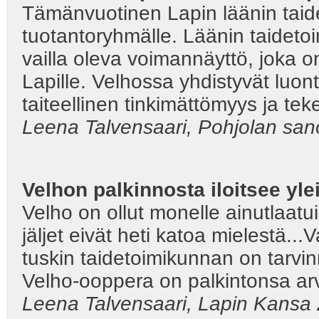
Tämänvuotinen Lapin läänin taid
tuotantoryhmälle. Läänin taidet
vailla oleva voimannäyttö, joka o
Lapille. Velhossa yhdistyvät luon
taiteellinen tinkimättömyys ja tek
Leena Talvensaari, Pohjolan sa
Velhon palkinnosta iloitsee yle
Velho on ollut monelle ainutlaat
jäljet eivät heti katoa mielestä...V
tuskin taidetoimikunnan on tarvinn
Velho-ooppera on palkintonsa ar
Leena Talvensaari, Lapin Kansa 