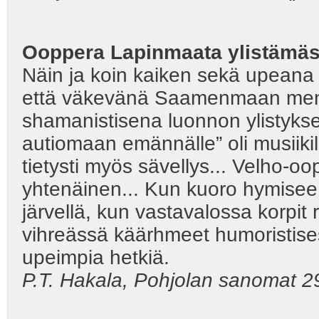
Ooppera Lapinmaata ylistämä
Näin ja koin kaiken sekä upeana
että väkevänä Saamenmaan menn
shamanistisena luonnon ylistyksen
autiomaan emännälle” oli musiikill
tietysti myös sävellys... Velho-o
yhtenäinen... Kun kuoro hymisee 
järvellä, kun vastavalossa korpi
vihreässä käärhmeet humoristises
upeimpia hetkiä.
P.T. Hakala, Pohjolan sanomat 29