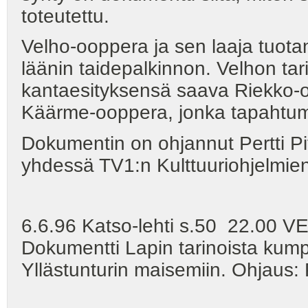
toteutettu.
Velho-ooppera ja sen laaja tuot
läänin taidepalkinnon. Velhon ta
kantaesityksensä saava Riekko-
Käärme-ooppera, jonka tapahtuma
Dokumentin on ohjannut Pertti Pi
yhdessä TV1:n Kulttuuriohjelmie
6.6.96 Katso-lehti s.50 22.00
Dokumentti Lapin tarinoista ku
Yllästunturin maisemiin. Ohjaus: 