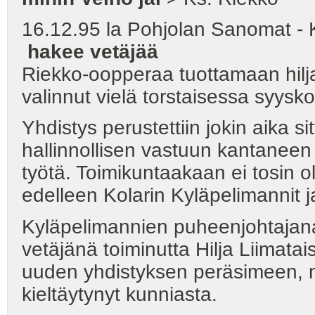
16.12.95 la Pohjolan Sanomat - 
hakee vetäjää
Riekko-oopperaa tuottamaan hilja
valinnut vielä torstaisessa syys
Yhdistys perustettiin jokin aika 
hallinnollisen vastuun kantanee
työtä. Toimikuntaakaan ei tosin ol
edelleen Kolarin Kyläpelimannit j
Kyläpelimannien puheenjohtajana
vetäjänä toiminutta Hilja Liimat
uuden yhdistyksen peräsimeen, mu
kieltäytynyt kunniasta.