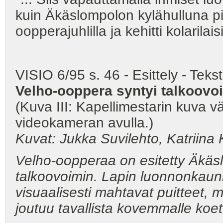
kuin Äkäslompolon kylähulluna pi
oopperajuhlilla ja kehitti kolaril
VISIO 6/95 s. 46 - Esittely - Teks
Velho-ooppera syntyi talkoovo
(Kuva III: Kapellimestarin kuva väl
videokameran avulla.)
Kuvat: Jukka Suvilehto, Katriina 
Velho-oopperaa on esitetty Äkä
talkoovoimin. Lapin luonnonkaun
visuaalisesti mahtavat puitteet, m
joutuu tavallista kovemmalle koet