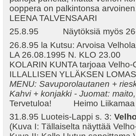
ooppera on palkintonsa arvoinen
LEENA TALVENSAARI
25.8.95 Näytöksiä myös 26-27
26.8.95 la Kutsu: Arvoisa Velhol
LA 26.08.1995 N. KLO 23.00
KOLARIN KUNTA tarjoaa Velho-O
ILLALLISEN YLLÄKSEN LOM
MENU: Savuporolautanen + rieska 
Kahvi + konjakki - Juomat: maito, 
Tervetuloa! Heimo Liikam
31.8.95 Luoteis-Lappi s. 3:
Velho
(Kuva I: Tällaiselta näyttää Vel