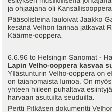
esityksen musiikillisena johtajan
ja ohjaajana oli Kansallisooppera
Pääsolisteina lauloivat Jaakko G
kesänä Velhon tarinaa jatkavat 
Käärme-ooppera.
6.6.96 to Helsingin Sanomat - Ha
Lapin Velho-ooppera kasvaa s
Yllästunturin Velho-ooppera on 
on taianomaista lumoa. On myös 
yhteen hiileen puhaltava esiinty
harvaan asutuilta seuduilta.
Pertti Pitkäsen dokumentti Velho