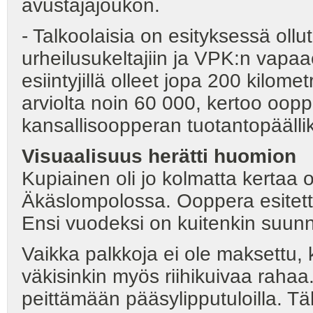
avustajajoukon.
- Talkoolaisia on esityksessä ollu
urheilusukeltajiin ja VPK:n vapaae
esiintyjillä olleet jopa 200 kilomet
arviolta noin 60 000, kertoo oo
kansallisoopperan tuotantopäälli
Visuaalisuus herätti huomion
Kupiainen oli jo kolmatta kerta
Äkäslompolossa. Ooppera esitetti
Ensi vuodeksi on kuitenkin suunni
Vaikka palkkoja ei ole maksettu,
väkisinkin myös riihikuivaa rahaa
peittämään pääsylipputuloilla. 