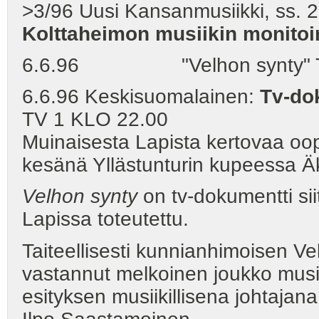
>3/96 Uusi Kansanmusiikki, ss. 
Kolttaheimon musiikin monitoi
6.6.96 "Velhon synty" TV 
6.6.96 Keskisuomalainen:
Tv-do
TV 1 KLO 22.00
Muinaisesta Lapista kertovaa oo
kesänä Yllästunturin kupeessa
Velhon synty
on tv-dokumentti sii
Lapissa toteutettu.
Taiteellisesti kunnianhimoisen V
vastannut melkoinen joukko musii
esityksen musiikillisena johtajana