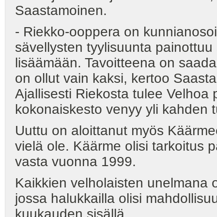
Saastamoinen.
- Riekko-ooppera on kunnianosoit
sävellysten tyylisuunta painottu
lisäämään. Tavoitteena on saada 
on ollut vain kaksi, kertoo Saast
Ajallisesti Riekosta tulee Velhoa
kokonaiskesto venyy yli kahden t
Uuttu on aloittanut myös Käärmeen 
vielä ole. Käärme olisi tarkoitu
vasta vuonna 1999.
Kaikkien velholaisten unelmana o
jossa halukkailla olisi mahdolli
kuukauden sisällä.