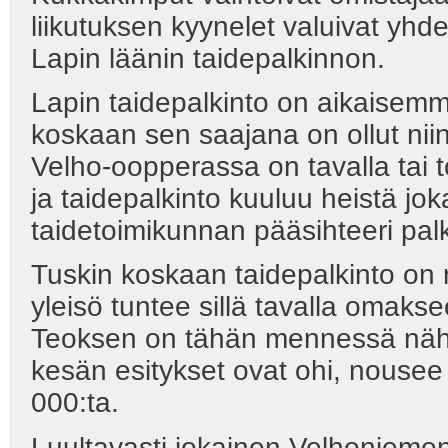
liikutuksen kyynelet valuivat yhde
Lapin läänin taidepalkinnon.
Lapin taidepalkinto on aikaisemmi
koskaan sen saajana on ollut nii
Velho-oopperassa on tavalla tai
ja taidepalkinto kuuluu heistä jok
taidetoimikunnan pääsihteeri pal
Tuskin koskaan taidepalkinto on
yleisö tuntee sillä tavalla omak
Teoksen on tähän mennessä nähn
kesän esitykset ovat ohi, nouse
000:ta.
Luultavasti jokainen Velhoniemen