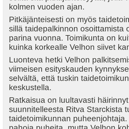
kolmen vuoden ajan.
Pitkäjänteisesti on myös taideto
sillä taidepalkinnon osoittamista
parina vuonna. Toimikunta on kui
kuinka korkealle Velhon siivet ka
Luonteva hetki Velhon palkitsemis
viimeisen esityskauden kynnyksell
selvältä, että tuskin taidetoimiku
keskustella.
Ratkaisua on luultavasti häirinny
suunnitelleesta Ritva Starckista 
taidetoimikunnan puheenjohtaja. 
pahoja puheita, mutta Velhon kohd