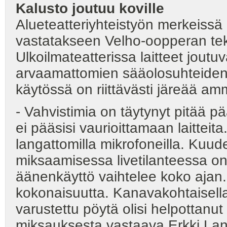
Kalusto joutuu koville
Alueteatteriyhteistyön merkeissä
vastatakseen Velho-oopperan tekn
Ulkoilmateatterissa laitteet joutu
arvaamattomien sääolosuhteiden v
käytössä on riittävästi järeää am
- Vahvistimia on täytynyt pitää p
ei pääsisi vaurioittamaan laitteita
langattomilla mikrofoneilla. Kuu
miksaamisessa livetilanteessa o
äänenkäyttö vaihtelee koko ajan. 
kokonaisuutta. Kanavakohtaisella g
varustettu pöytä olisi helpottanu
miksauksesta vastaava Erkki Lant