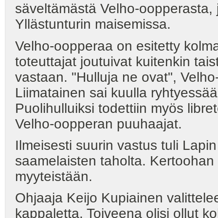
säveltämästä Velho-oopperasta, j
Yllästunturin maisemissa.
Velho-oopperaa on esitetty kolm
toteuttajat joutuivat kuitenkin ta
vastaan. "Hulluja ne ovat", Velh
Liimatainen sai kuulla ryhtyessä
Puolihulluiksi todettiin myös libr
Velho-oopperan puuhaajat.
Ilmeisesti suurin vastus tuli Lap
saamelaisten taholta. Kertoohan
myyteistään.
Ohjaaja Keijo Kupiainen valittelee
kappaletta. Toiveena olisi ollut