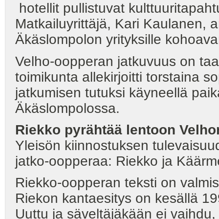
hotellit pullistuvat kulttuuritapa
Matkailuyrittäjä, Kari Kaulanen, 
Äkäslompolon yrityksille kohoava
Velho-oopperan jatkuvuus on taa
toimikunta allekirjoitti torstaina
jatkumisen tutuksi käyneellä paik
Äkäslompolossa.
Riekko pyrähtää lentoon Velh
Yleisön kiinnostuksen tulevaisuud
jatko-oopperaa: Riekko ja Käärm
Riekko-oopperan teksti on valmis
Riekon kantaesitys on kesällä 199
Uuttu ja säveltäjäkään ei vaihdu, 