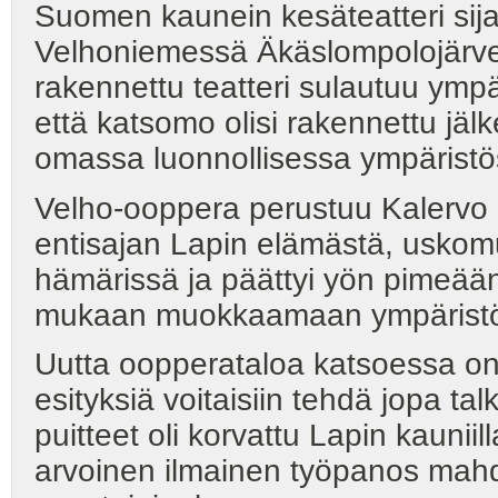
Suomen kaunein kesäteatteri sija
Velhoniemessä Äkäslompolojärven
rakennettu teatteri sulautuu ympä
että katsomo olisi rakennettu jälk
omassa luonnollisessa ympäristös
Velho-ooppera perustuu Kalervo U
entisajan Lapin elämästä, uskomuks
hämärissä ja päättyi yön pimeään.
mukaan muokkaamaan ympärist
Uutta oopperataloa katsoessa on v
esityksiä voitaisiin tehdä jopa t
puitteet oli korvattu Lapin kaunii
arvoinen ilmainen työpanos mahdol