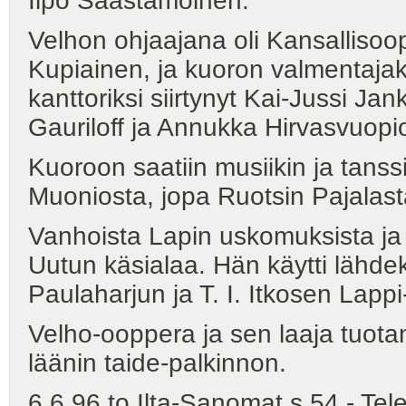
Ilpo Saastamoinen.
Velhon ohjaajana oli Kansallisoo
Kupiainen, ja kuoron valmentajaks
kanttoriksi siirtynyt Kai-Jussi Ja
Gauriloff ja Annukka Hirvasvuopi
Kuoroon saatiin musiikin ja tanssin
Muoniosta, jopa Ruotsin Pajalasta
Vanhoista Lapin uskomuksista ja 
Uutun käsialaa. Hän käytti lähd
Paulaharjun ja T. I. Itkosen Lappi
Velho-ooppera ja sen laaja tuot
läänin taide-palkinnon.
6.6.96 to Ilta-Sanomat s.54 - Tel