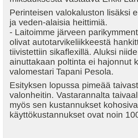
Perinteisen valokaluston lisäksi e
ja veden-alaisia heittimiä.
- Laitoimme järveen parikymmentä
olivat autotarvikeliikkeestä hanki
tiivistettiin sikaflexillä. Aluksi n
ainuttakaan poltinta ei hajonnut
valomestari Tapani Pesola.
Esityksen lopussa pimeää taivast
valonheitin. Vastarannalta taivaall
myös sen kustannukset kohosivat 
käyttökustannukset ovat noin 1