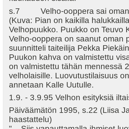
s.7 Velho-ooppera sai oman
(Kuva: Pian on kaikilla halukkaill
Velhopuukko. Puukko on Teuvo K
Velho-ooppera on saanut oman 
suunnitteli taiteilija Pekka Piekä
Puukon kahva on valmistettu vis
on valmistettu tähän mennessä 
velholaisille. Luovutustilaisuus 
annetaan Kalle Uutulle.
1.9. - 3.9.95 Velhon esityksiä iltai
Päiväämätön 1995, s.22 (Liisa J
haastattelu)
"... Siis vapauttamalla ihmiset l