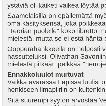
ystäviä oli kaiketi vaikea löytää po
Saamelaisilla on epäilemättä m
oma käsityksensä, joka poikkeaa a
"Teorian puolelle" koko libretto
mielestä, mutta se ei estä häntä
Oopperahankkeella on helposti va
hassutteluksi. Olivathan Savonlin
mielestä pitkään pelkkää "herroje
Ennakkoluulot murtuvat
Vaikka avarassa Lapissa luulisi ole
henkiseen ilmapiiriin on kuitenkin 
Sitä suurempi syy on arvostaa Vel