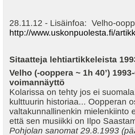
28.11.12 - Lisäinfoa: Velho-oopp
http://www.uskonpuolesta.fi/artik
Sitaatteja lehtiartikkeleista 19
Velho (-ooppera ~ 1h 40’) 1993
voimannäyttö
Kolarissa on tehty jos ei suomala
kulttuurin historiaa... Oopperan
valtakunnallinenkin mielenkiinto e
että sen musiikki on Ilpo Saasta
Pohjolan sanomat 29.8.1993 (pääk