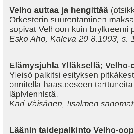
Velho auttaa ja hengittää
(otsik
Orkesterin suurentaminen maksaa,
sopivat Velhoon kuin brylkreemi p
Esko Aho, Kaleva 29.8.1993, s. 
Elämysjuhla Ylläksellä; Velho-o
Yleisö palkitsi esityksen pitkäkes
onnitella haasteeseen tarttuneita
läpiviennistä.
Kari Väisänen, Iisalmen sanomat 
Läänin taidepalkinto Velho-oo