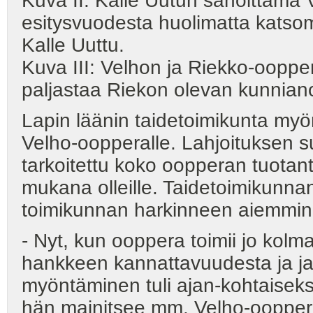
Kuva II: Kalle Uutun sanoittama
esitysvuodesta huolimatta katsom
Kalle Uuttu.
Kuva III: Velhon ja Riekko-ooppe
paljastaa Riekon olevan kunnian
Lapin läänin taidetoimikunta my
Velho-oopperalle. Lahjoituksen 
tarkoitettu koko oopperan tuotant
mukana olleille. Taidetoimikunnan 
toimikunnan harkinneen aiemmink
- Nyt, kun ooppera toimii jo kol
hankkeen kannattavuudesta ja ja
myöntäminen tuli ajan-kohtaiseks
hän mainitsee mm. Velho-oopper