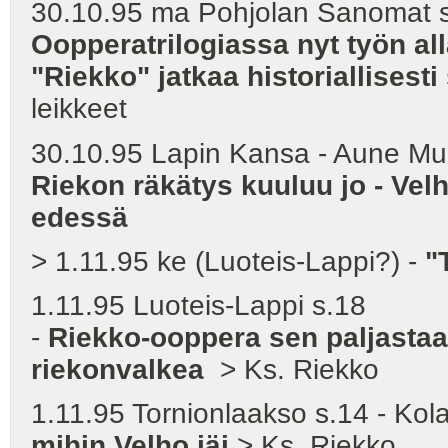
30.10.95 ma Pohjolan Sanomat s.6
Oopperatrilogiassa nyt työn a
"Riekko" jatkaa historiallisesti 
leikkeet
30.10.95 Lapin Kansa - Aune Mu
Riekon räkätys kuuluu jo - Vel
edessä
> 1.11.95 ke (Luoteis-Lappi?) -
"
1.11.95 Luoteis-Lappi s.18
-
Riekko-ooppera sen paljastaa
riekonvalkea
> Ks. Riekko
1.11.95 Tornionlaakso s.14 - Kol
mihin Velho jäi
> Ks. Riekko