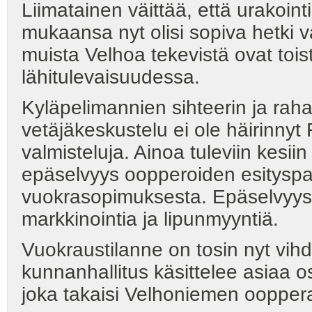
Liimatainen väittää, että urakointi
mukaansa nyt olisi sopiva hetki v
muista Velhoa tekevistä ovat tois
lähitulevaisuudessa.
Kyläpelimannien sihteerin ja rah
vetäjäkeskustelu ei ole häirinny
valmisteluja. Ainoa tuleviin kesiin
epäselvyys oopperoiden esityspa
vuokrasopimuksesta. Epäselvyys 
markkinointia ja lipunmyyntiä.
Vuokraustilanne on tosin nyt vih
kunnanhallitus käsittelee asiaa o
joka takaisi Velhoniemen oopper