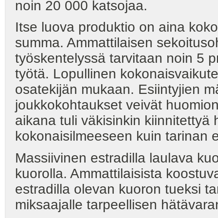
noin 20 000 katsojaa.
Itse luova produktio on aina ko
summa. Ammattilaisen sekoitusoh
työskentelyssä tarvitaan noin 5 p
työtä. Lopullinen kokonaisvaiku
osatekijän mukaan. Esiintyjien m
joukkokohtaukset veivät huomion 
aikana tuli väkisinkin kiinnitet
kokonaisilmeeseen kuin tarinan 
Massiivinen estradilla laulava kuo
kuorolla. Ammattilaisista koostu
estradilla olevan kuoron tueksi ta
miksaajalle tarpeellisen hätävara