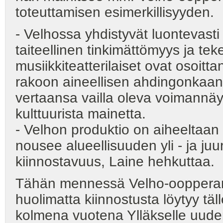
toteuttamisen esimerkillisyyden.
- Velhossa yhdistyvät luontevasti
taiteellinen tinkimättömyys ja t
musiikkiteatterilaiset ovat osoitt
rakoon aineellisen ahdingonkaan
vertaansa vailla oleva voimannäy
kulttuurista mainetta.
- Velhon produktio on aiheeltaan
nousee alueellisuuden yli - ja juur
kiinnostavuus, Laine hehkuttaa.
Tähän mennessä Velho-oopperan o
huolimatta kiinnostusta löytyy tä
kolmena vuotena Ylläkselle uuden 