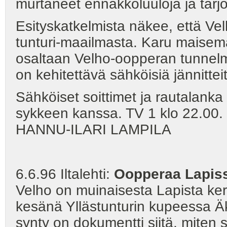
murtaneet ennakkoluuloja ja tarj
Esityskatkelmista näkee, että V
tunturi-maailmasta. Karu maisema
osaltaan Velho-oopperan tunnelm
on kehitettävä sähköisiä jännitte
Sähköiset soittimet ja rautalanka e
sykkeen kanssa. TV 1 klo 22.00.
HANNU-ILARI LAMPILA
6.6.96 Iltalehti:
Oopperaa Lapiss
Velho on muinaisesta Lapista ker
kesänä Yllästunturin kupeessa Ä
synty on dokumentti siitä, miten