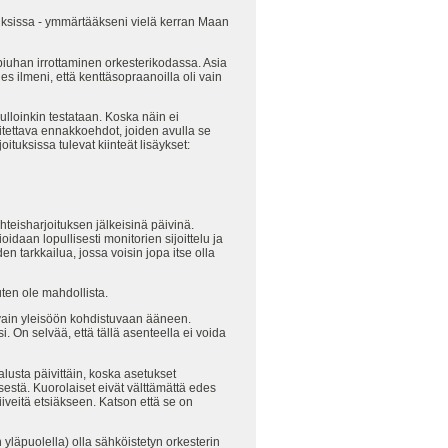
tuksissa - ymmärtääkseni vielä kerran Maan
n piuhan irrottaminen orkesterikodassa. Asia
s ilmeni, että kenttäsopraanoilla oli vain
loinkin testataan. Koska näin ei
itettava ennakkoehdot, joiden avulla se
ituksissa tulevat kiinteät lisäykset:
teisharjoituksen jälkeisinä päivinä.
daan lopullisesti monitorien sijoittelu ja
den tarkkailua, jossa voisin jopa itse olla
ten ole mahdollista.
t vain yleisöön kohdistuvaan ääneen.
. On selvää, että tällä asenteella ei voida
usta päivittäin, koska asetukset
sestä. Kuorolaiset eivät välttämättä edes
iiveitä etsiäkseen. Katson että se on
 yläpuolella) olla sähköistetyn orkesterin