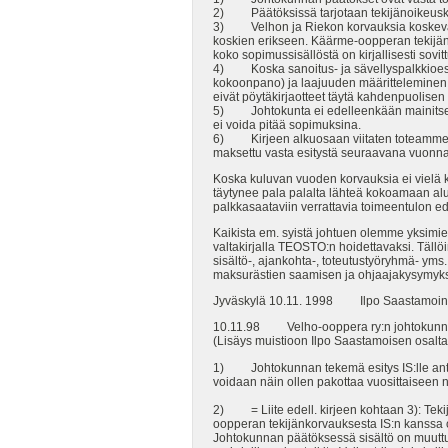
2) Päätöksissä tarjotaan tekijänoikeuskor
3) Velhon ja Riekon korvauksia koskevat 
koskien erikseen. Käärme-oopperan tekijäno
koko sopimussisällöstä on kirjallisesti sovi
4) Koska sanoitus- ja sävellyspalkkioesityk
kokoonpano) ja laajuuden määritteleminen, t
eivät pöytäkirjaotteet täytä kahdenpuolise
5) Johtokunta ei edelleenkään mainitse p
ei voida pitää sopimuksina.
6) Kirjeen alkuosaan viitaten toteamme, e
maksettu vasta esitystä seuraavana vuonna
Koska kuluvan vuoden korvauksia ei vielä k
täytynee pala palalta lähteä kokoamaan al
palkkasaataviin verrattavia toimeentulon ed
Kaikista em. syistä johtuen olemme yksimie
valtakirjalla TEOSTO:n hoidettavaksi. Tällöin
sisältö-, ajankohta-, toteutustyöryhmä- yms
maksurästien saamisen ja ohjaajakysymyks
Jyväskylä 10.11. 1998 Ilpo Saastamoine
10.11.98 Velho-ooppera ry:n johtokunn
(Lisäys muistioon Ilpo Saastamoisen osalta
1) Johtokunnan tekemä esitys IS:lle anta
voidaan näin ollen pakottaa vuosittaiseen
2) = Liite edell. kirjeen kohtaan 3): Teki
oopperan tekijänkorvauksesta IS:n kanssa 
Johtokunnan päätöksessä sisältö on muuttun