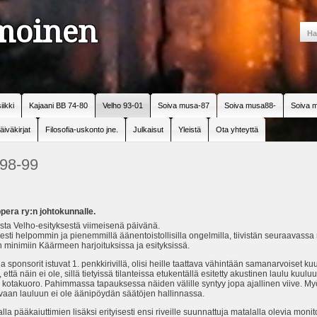
amoinen
iikki
Kajaani BB 74-80
Velho 93-01
Soiva musa-87
Soiva musa88-
Soiva m
äiväkirjat
Filosofia-uskonto jne.
Julkaisut
Yleistä
Ota yhteyttä
98-99
pera ry:n johtokunnalle.
esta Velho-esityksestä viimeisenä päivänä.
sesti helpommin ja pienemmillä äänentoistollisilla ongelmilla, tiivistän seuraavassa 
minimiin Käärmeen harjoituksissa ja esityksissä.
onsorit istuvat 1. penkkirivillä, olisi heille taattava vähintään samanarvoiset kuun
, että näin ei ole, sillä tietyissä tilanteissa etukentällä esitetty akustinen laulu ku
sti kotakuoro. Pahimmassa tapauksessa näiden välille syntyy jopa ajallinen viive. M
aan lauluun ei ole äänipöydän säätöjen hallinnassa.
alla pääkaiuttimien lisäksi erityisesti ensi riveille suunnattuja matalalla olevia monito