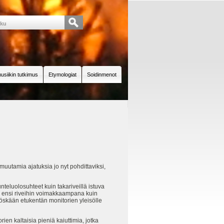
usiikin tutkimus
Etymologiat
Soidinmenot
muutamia ajatuksia jo nyt pohdittaviksi,
teluolosuhteet kuin takariveillä istuva
uluu ensi riveihin voimakkaampana kuin
yöskään etukentän monitorien yleisölle
rien kaltaisia pieniä kaiuttimia, jotka