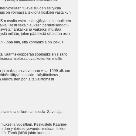
neuvotellaan tulevaisuuden esityksiä
us on voimassa tekijöitä koskien vasta kun
S:n osalta esim. esiintyjäryhmän lopullinen
aikallisesti sekä tilauksen peruutusehdot -
yystä hankaliksi ja vaikeiksi muistaa.
tä mitään, joten päätöksiä siltäkään osin
- jopa niin, että korvauksia on joskus
koska Käärme-oopperan sopimuksien sisältö
isessa mielessä ovat kuitenkin meille
en ja maksujen valvonnan v:sta 1999 alkaen
öhön liittyvät palkkio-, käyttöoikeus-,
n ehdotusten pohjalta välittömästi
a mutta ei korottamisesta. Säveltäjä
pimuksella vuosittain. Keskustelu Käärme-
roiden yhteisesitysvuodet mukaan lukien.
töä. Tämä jättää johto-kunnalle