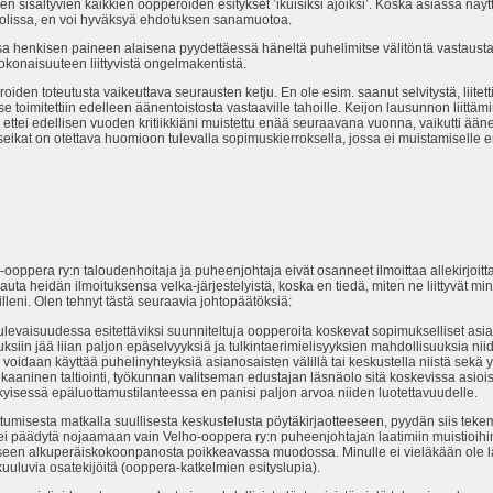
hen sisältyvien kaikkien oopperoiden esitykset ’ikuisiksi ajoiksi’. Koska asiassa näyt
 roolissa, en voi hyväksyä ehdotuksen sanamuotoa.
 henkisen paineen alaisena pyydettäessä häneltä puhelimitse välitöntä vastaust
okonaisuuteen liittyvistä ongelmakentistä.
en toteutusta vaikeuttava seurausten ketju. En ole esim. saanut selvitystä, liitet
se toimitettiin edelleen äänentoistosta vastaaville tahoille. Keijon lausunnon liittä
, ettei edellisen vuoden kritiikkiäni muistettu enää seuraavana vuonna, vaikutti ää
eikat on otettava huomioon tulevalla sopimuskierroksella, jossa ei muistamiselle en
-ooppera ry:n taloudenhoitaja ja puheenjohtaja eivät osanneet ilmoittaa allekirjoitt
auta heidän ilmoituksensa velka-järjestelyistä, koska en tiedä, miten ne liittyvät
illeni. Olen tehnyt tästä seuraavia johtopäätöksiä:
aisuudessa esitettäviksi suunniteltuja oopperoita koskevat sopimukselliset asiat o
imuksiin jää liian paljon epäselvyyksiä ja tulkintaerimielisyyksien mahdollisuuksia
oidaan käyttää puhelinyhteyksiä asianosaisten välillä tai keskustella niistä sekä 
kaaninen taltiointi, työkunnan valitseman edustajan läsnäolo sitä koskevissa asioi
nykyisessä epäluottamustilanteessa en panisi paljon arvoa niiden luotettavuudelle.
umisesta matkalla suullisesta keskustelusta pöytäkirjaotteeseen, pyydän siis tekem
ei päädytä nojaamaan vain Velho-ooppera ry:n puheenjohtajan laatimiin muistioihin..
een alkuperäiskokoonpanosta poikkeavassa muodossa. Minulle ei vieläkään ole lähe
uluvia osatekijöitä (ooppera-katkelmien esityslupia).