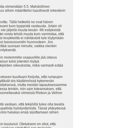
alta viimeistään 5.5. Mahdollinen
silloin määrittelisi lopullisesti orkesterin
ovittu. Tällä hetkellä ne ovat hänen
vani tuon tyyppistä vastausta. Jotain oli
 ole jäljellä muuta kesän -98 esityksistä
ttei voida tehdä muuta kuin varmistaa, että
 levykkeiltä ei nähtävästi tule löytymään
houtui bassosoundin huonouteen. Jos
hettää suoraan minulle, vaikka olenkin
nityksestä.
iin molemmille osapuolille jää oikeus
isun tulisi jotenkin löytyä
ekijöiden oikeuksista, mikä varmasti estää
tulokseen kuultuani Keijolta, että rumpujen
äyttävät siis käytännössä kykenevän
raesityksessä, mutta meidän tapauksessamme
ssa teinkin, niin sain toteamuksen, että
kuunneltavaksi viimeisiä Riekon ja Velhon
vastaan, että tekijöillä tulee olla tavalla
 kaupallista hyödyntämistä. Tässä yhteydessä
n olisi halukas enää sijoittamaan siihen
n kuulunut. Oletukseni on ollut, että
tä voidaan edellyttää sen mukaista