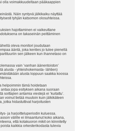
tsisi olla voimakkuudeltaan pääkaappien
nästä. Näin syntyvä jälkikaiku näyttää
ityisesti tyhjän katsomon olosuhteissa.
auksien hajottaminen ei vaikeuttane
hdotuksena on takaseinän peittäminen
lähellä oleva monitori joudutaan
empaa ääntä, joka kenties jo tulee pienellä
 partituuriin sen jälkeen kun ihannetaso on
n olemassa vain ’vanhan äänentoiston’
estä alusta - yhteishokemasta- lähtien)
simmäistäkään alusta loppuun saakka koossa
hteissa.
ja helpoimmin tämä hoidetaan
an antaa jopa esityksen aikana suoraan
 soittajien antamia viestejä ei ’kuitattu’.
n voinut tietää muutoin kuin jälkikäteen
, jotka hidastuttivat harjoitusten
ys- ja harjoitteluperiodin kuluessa.
sson välille ei ilmaantunut koko aikana,
nteena, että kotakuoron mikit on kiinnitetty
i poista kaikkia orkesterikodasta tulevia