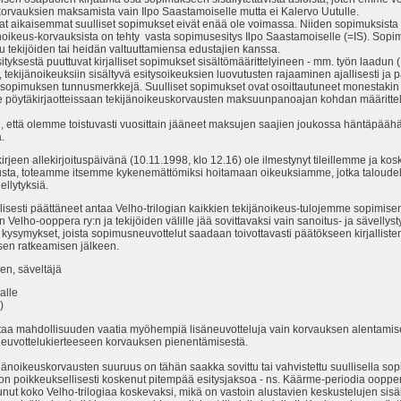
vauksien maksamista vain Ilpo Saastamoiselle mutta ei Kalervo Uutulle.
aikaisemmat suulliset sopimukset eivät enää ole voimassa. Niiden sopimuksista 
ikeus-korvauksista on tehty vasta sopimusesitys Ilpo Saastamoiselle (=IS). Sopim
ttu tekijöiden tai heidän valtuuttamiensa edustajien kanssa.
sestä puuttuvat kirjalliset sopimukset sisältömäärittelyineen - mm. työn laadun (I
ekijänoikeuksiin sisältyvä esitysoikeuksien luovutusten rajaaminen ajallisesti ja p
n sopimuksen tunnusmerkkejä. Suulliset sopimukset ovat osoittautuneet monestakin s
öytäkirjaotteissaan tekijänoikeuskorvausten maksuunpanoajan kohdan määrittelys
ttä olemme toistuvasti vuosittain jääneet maksujen saajien joukossa häntäpäähän 
.
irjeen allekirjoituspäivänä (10.11.1998, klo 12.16) ole ilmestynyt tileillemme ja 
usta, toteamme itsemme kykenemättömiksi hoitamaan oikeuksiamme, jotka taloudell
ellytyksiä.
lisesti päättäneet antaa Velho-trilogian kaikkien tekijänoikeus-tulojemme sopimis
 Velho-ooppera ry:n ja tekijöiden välille jää sovittavaksi vain sanoitus- ja sävellysty
. kysymykset, joista sopimusneuvottelut saadaan toivottavasti päätökseen kirjalliste
en ratkeamisen jälkeen.
n, säveltäjä
alle
)
a mahdollisuuden vaatia myöhempiä lisäneuvotteluja vain korvauksen alentamisest
 neuvottelukierteeseen korvauksen pienentämisestä.
jänoikeuskorvausten suuruus on tähän saakka sovittu tai vahvistettu suullisella so
on poikkeuksellisesti koskenut pitempää esitysjaksoa - ns. Käärme-periodia ooppe
ut koko Velho-trilogiaa koskevaksi, mikä on vastoin alustavien keskustelujen sisäl