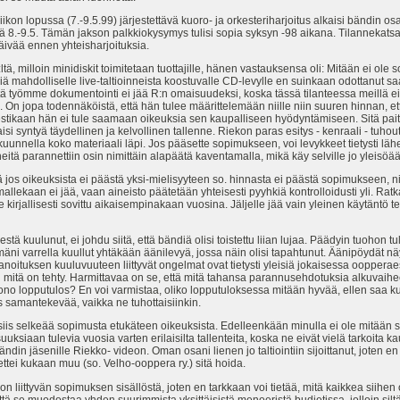
ikon lopussa (7.-9.5.99) järjestettävä kuoro- ja orkesteriharjoitus alkaisi bändin os
 8.-9.5. Tämän jakson palkkiokysymys tulisi sopia syksyn -98 aikana. Tilannekatsaus 
ivää ennen yhteisharjoituksia.
 milloin minidiskit toimitetaan tuottajille, hänen vastauksensa oli: Mitään ei ole s
ä mahdolliselle live-taltioinneista koostuvalle CD-levylle en suinkaan odottanut saa
että työmme dokumentointi ei jää R:n omaisuudeksi, koska tässä tilanteessa meillä ei
ä. On jopa todennäköistä, että hän tulee määrittelemään niille niin suuren hinnan, e
stikaan hän ei tule saamaan oikeuksia sen kaupalliseen hyödyntämiseen. Sitä paitsi
aisi syntyä täydellinen ja kelvollinen tallenne. Riekon paras esitys - kenraali - tu
kuunnella koko materiaali läpi. Jos pääsette sopimukseen, voi levykkeet tietysti lä
itä parannettiin osin nimittäin alapäätä kaventamalla, mikä käy selville jo yleisöää
 jos oikeuksista ei päästä yksi-mielisyyteen so. hinnasta ei päästä sopimukseen, n
allekaan ei jää, vaan aineisto päätetään yhteisesti pyyhkiä kontrolloidusti yli. Ratka
kirjallisesti sovittu aikaisempinakaan vuosina. Jäljelle jää vain yleinen käytäntö t
lestä kuulunut, ei johdu siitä, että bändiä olisi toistettu liian lujaa. Päädyin tuohon 
mäni varrella kuullut yhtäkään äänilevyä, jossa näin olisi tapahtunut. Äänipöydät n
oituksen kuuluvuuteen liittyvät ongelmat ovat tietysti yleisiä jokaisessa ooppe
n mitä on tehty. Harmittavaa on se, että mitä tahansa parannusehdotuksia alkuvaihee
huono lopputulos? En voi varmistaa, oliko lopputuloksessa mitään hyvää, ellen saa 
is samantekevää, vaikka ne tuhottaisiinkin.
iis selkeää sopimusta etukäteen oikeuksista. Edelleenkään minulla ei ole mitään sitä 
uuksiaan tulevia vuosia varten erilaisilta tallenteita, koska ne eivät vielä tarkoita
ändin jäsenille Riekko- videon. Oman osani lienen jo taltiointiin sijoittanut, joten e
ettei kukaan muu (so. Velho-ooppera ry.) sitä hoida.
iittyvän sopimuksen sisällöstä, joten en tarkkaan voi tietää, mitä kaikkea siihen o
tä se muodostaa yhden suurimmista yksittäisistä menoeristä budjetissa, jolloin sil