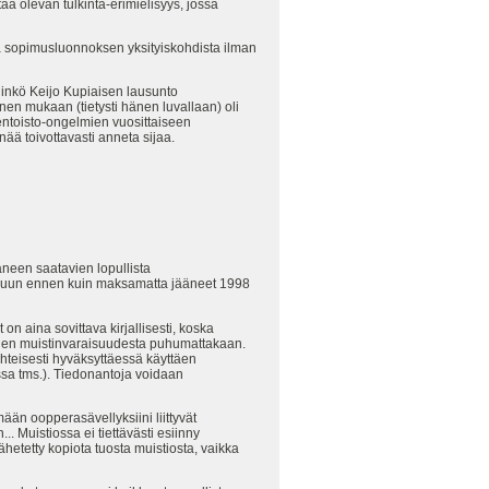
tää olevan tulkinta-erimielisyys, jossa
a sopimusluonnoksen yksityiskohdista ilman
tiinkö Keijo Kupiaisen lausunto
minen mukaan (tietysti hänen luvallaan) oli
nentoisto-ongelmien vuosittaiseen
ää toivottavasti anneta sijaa.
aneen saatavien lopullista
 minuun ennen kuin maksamatta jääneet 1998
n aina sovittava kirjallisesti, koska
 niiden muistinvaraisuudesta puhumattakaan.
yhteisesti hyväksyttäessä käyttäen
ssa tms.). Tiedonantoja voidaan
ään oopperasävellyksiini liittyvät
. Muistiossa ei tiettävästi esiinny
tetty kopiota tuosta muistiosta, vaikka