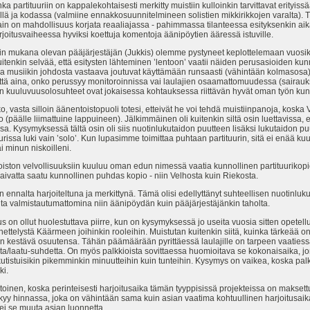
ka partituuriin on kappalekohtaisesti merkitty muistiin kulloinkin tarvittavat erity
ä ja kodassa (valmiine ennakkosuunnitelmineen solistien mikkirikkojen varalta). 
in on mahdollisuus korjata reaaliajassa - pahimmassa tilanteessa esityksenkin aika
rjoitusvaiheessa hyviksi koettuja komentoja äänipöytien ääressä istuville.
ttain mukana olevan pääjärjestäjän (Jukkis) olemme pystyneet keplottelemaan vuosi
uitenkin selvää, että esitysten lähteminen ’lentoon’ vaatii näiden perusasioiden kunno
ja musiikin johdosta vastaava joutuvat käyttämään runsaasti (vähintään kolmasosa) 
ättä aina, onko perussyy monitoroinnissa vai laulajien osaamattomuudessa (sairauks
ien kuuluvuusolosuhteet ovat jokaisessa kohtauksessa riittävän hyvät oman työn kun
ko, vasta silloin äänentoistopuoli totesi, etteivät he voi tehdä muistiinpanoja, koska
pio (päälle liimattuine lappuineen). Jälkimmäinen oli kuitenkin siltä osin luettavissa,
. Kysymyksessä tältä osin oli siis nuotinlukutaidon puutteen lisäksi lukutaidon puu
urissa luki vain ’solo’. Kun lupasimme toimittaa puhtaan partituurin, sitä ei enää ku
ai minun niskoilleni.
ton velvollisuuksiin kuuluu oman edun nimessä vaatia kunnollinen partituurikopio.
 vaivatta saatu kunnollinen puhdas kopio - niin Velhosta kuin Riekosta.
kuin ennalta harjoiteltuna ja merkittynä. Tämä olisi edellyttänyt suhteellisen nuotinluk
lta valmistautumattomina niin äänipöydän kuin pääjärjestäjänkin taholta.
ollut huolestuttava piirre, kun on kysymyksessä jo useita vuosia sitten opetellu
telystä Käärmeen joihinkin rooleihin. Muistutan kuitenkin siitä, kuinka tärkeää on 
 kestävä osuutensa. Tähän päämäärään pyrittäessä laulajille on tarpeen vaatiessa
nta/laatu-suhdetta. On myös palkkioista sovittaessa huomioitava se kokonaisaika, j
tistuisikin pikemminkin minuutteihin kuin tunteihin. Kysymys on vaikea, koska palk
ki.
en, koska perinteisesti harjoitusaika tämän tyyppisissä projekteissa on maksettua 
näkyy hinnassa, joka on vähintään sama kuin asian vaatima kohtuullinen harjoitusai
 ei se muuta asian luonnetta.