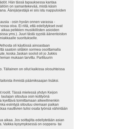
issäädöt. Hän tässä tapauksessa kantaa
Tällöin on samantekevää, mistä käsin
na. Äänijärjestäjä ei siis istu nappuloiden
kausia - osin hyvän onnen varassa -
ssa oloa. Ei riitä, että edellytykset ovat
aikaa pelkkien musiikillisten asioiden
issa yms.). Juuri tästä syystä äänentoiston
niakkaalle suoritukselle.
 Velhosta oli käytössä ainoastaan
 että saatoin siitäkin sormea osoittamalla
te, koska Jaskan soolot oli jo Jukkis
uleman mukaan tarvittu. Partituurin
 Tällainen on ollut kaikissa olosuhteissa
utaitoista ihmistä päämiksaajan lisäksi.
t roolit. Tässä mielessä yhdyn Keijon
laulajan sitoutua osin kotityönä
 kyettävä toimittamaan alkeellinenkin
onka esiintyjä sitoutuu olemaan paikan
kaa nauttivien tulisi osata työnsä vähintään
aikaa. Jos soittajilta edellytetään asian
ka. Vaikka kysymyksessä on ooppera- tai