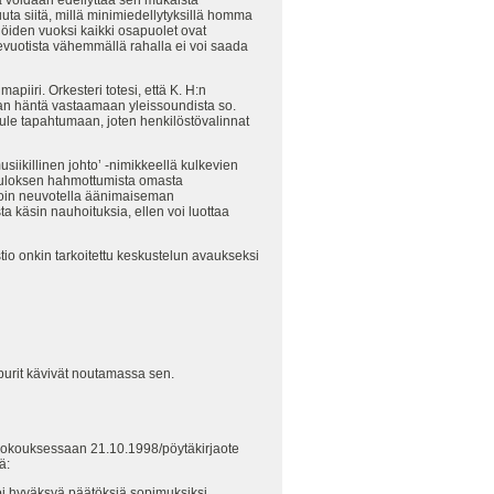
uta siitä, millä minimiedellytyksillä homma
jöiden vuoksi kaikki osapuolet ovat
mevuotista vähemmällä rahalla ei voi saada
apiiri. Orkesteri totesi, että K. H:n
maan häntä vastaamaan yleissoundista so.
tule tapahtumaan, joten henkilöstövalinnat
siikillinen johto’ -nimikkeellä kulkevien
putuloksen hahmottumista omasta
a voin neuvotella äänimaiseman
a käsin nauhoituksia, ellen voi luottaa
tio onkin tarkoitettu keskustelun avaukseksi
urit kävivät noutamassa sen.
 (kokouksessaan 21.10.1998/pöytäkirjaote
ä:
i hyväksyä päätöksiä sopimuksiksi.