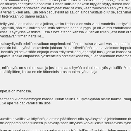
den tärkeysjärjestyksen arviointia. Ennen kaikkea paketin myyjän täytyy tuntea vastu
tykset eivät nähdäkseni ole täyttyneet kaikilta osin, vaan työvoimapulan yms. teki
lirasituksen alla. Kun olen tiedustellut asiaa, on ainoa vastaus ollut se, että vii
 tietenkään voi sanoa mitään.
ellytyksillä on mahdotonta jatkaa, koska tiedossa on vain vuosi vuodelta kiristyvä ilm
lytyksillä, hän teki kaiken sen, mitä orkesteri häneltä pyysi, ja oli valmis ehdotta
ssa. Käydyissä keskusteluissa tuottajatahon kanssa kuitenkin ilmeni, että näin ei 
vastaavan firman harteille...
atkaisuyrityksiä edellä kuvattuun ongelmakenttään, en katso voivani vastata enää ’mu
elleenkin talkootyönä - orkesterin johtoon. Mutta säveltäjänä tulen arvioimaan lop
yä henkilö (ei pelkästään ohjaaja vaan erityisesti äänijärjestäjä tms.), jonka kanss
tekijöistä. Koska etupäässä työskentelen orkesterikodassa, tulen tekemään katsomost
ä, mitä myös on saatu aikaan ja josta on saatu hyvää palautetta myös yleisöltä. Muis
ilmälläpitäen, koska en ole äänentoisto-osapuolen työnantaja.
joitus on menossa.
meen kuorostemmojen kanssa. Nuottisalkku jäi Jyväskylään hissin taakse. Naap
Se ajoi meidät Paratiisista ulos.
t vuosittain vallitseva käytäntö, olemme päättäneet olla hyväksymättä johtokunnan
e-oopperan sanoitukseen ja sävellykseen liittyvistä korvauksista seuraavista syist
n osapuolen kirjaama osa sopimukseen sisällytettävistä asioista, joten emme vo