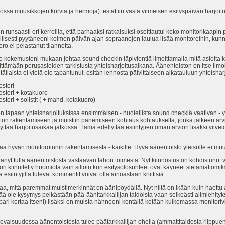
össä muusikkojen korvia ja hermoja) testattiin vasta viimeisen esityspäivän harjoi
in runsaasti eri kerroilla, että parhaaksi ratkaisuksi osoittautui koko monitorikaapi
vällisesti pyytäneeni kolmen päivän ajan sopraanojen laulua lisää monitoreihin, kunne
ro ei pelastanut tilannetta.
emusteni mukaan johtaa sound checkin läpivientiä ilmoittamalla mitä asioita kul
ttämään perusasioiden tarkistusta yhteisharjoitusaikana. Äänentoiston on itse ilmo
laista ei vielä ole tapahtunut, esitän lennosta päivittäiseen aikatauluun yhteisharjo
esteri
esteri + kotakuoro
steri + solistit ( + mahd. kotakuoro)
tapaan yhteisharjoituksissa ensimmäisen - huolellista sound checkiä vaativan - yh
on rakentamiseen ja muistiin panemiseen kohtaus kohtaukselta, jonka jälkeen arvioi
i käyttää harjoitusaikaa jatkossa. Tämä edellyttää esiintyjien oman arvion lisäksi viivei
a hyvän monitoroinnin rakentamisesta - kaikille. Hyvä äänentoisto yleisölle ei muu
 pitänyt tulla äänentoistosta vastaavan tahon toimesta. Nyt kiinnostus on kohdistunu
 kiinnitetty huomiota vain silloin kun esitysolosuhteet ovat käyneet sietämättömiksi
esiintyjiltä tulevat kommentit voivat olla ainoastaan kriittisiä.
mitä paremmat muistimerkinnät on äänipöydällä. Nyt niitä on ikään kuin haettu al
ää ole kysymys pelkästään pää-äänitarkkailijan taidoista vaan selkeästi alimiehityk
 pari kertaa itseni) lisäksi en muista nähneeni kentällä ketään kulkemassa monitoriv
ulevaisuudessa äänentoistosta tulee päätarkkailijan ohella (ammattitaidosta riippuen