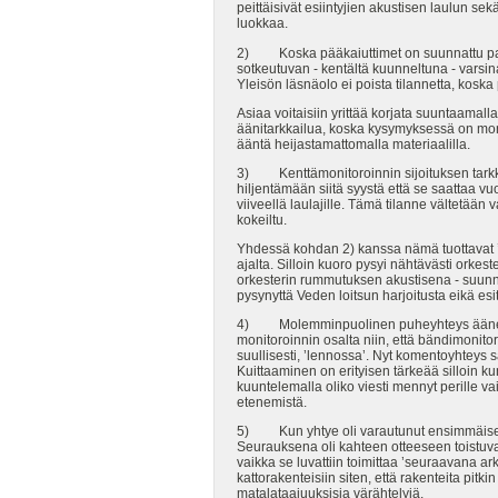
peittäisivät esiintyjien akustisen laulun se
luokkaa.
2) Koska pääkaiuttimet on suunnattu palv
sotkeutuvan - kentältä kuunneltuna - varsin
Yleisön läsnäolo ei poista tilannetta, kos
Asiaa voitaisiin yrittää korjata suuntaama
äänitarkkailua, koska kysymyksessä on mo
ääntä heijastamattomalla materiaalilla.
3) Kenttämonitoroinnin sijoituksen tarkkail
hiljentämään siitä syystä että se saattaa v
viiveellä laulajille. Tämä tilanne vältetään
kokeiltu.
Yhdessä kohdan 2) kanssa nämä tuottavat ’Ve
ajalta. Silloin kuoro pysyi nähtävästi orkest
orkesterin rummutuksen akustisena - suunn
pysynyttä Veden loitsun harjoitusta eikä es
4) Molemminpuolinen puheyhteys äänentois
monitoroinnin osalta niin, että bändimonito
suullisesti, ’lennossa’. Nyt komentoyhteys sa
Kuittaaminen on erityisen tärkeää silloin 
kuuntelemalla oliko viesti mennyt perille vai
etenemistä.
5) Kun yhtye oli varautunut ensimmäisenä tor
Seurauksena oli kahteen otteeseen toistuva
vaikka se luvattiin toimittaa ’seuraavana ar
kattorakenteisiin siten, että rakenteita pitk
matalataajuuksisia värähtelyjä.