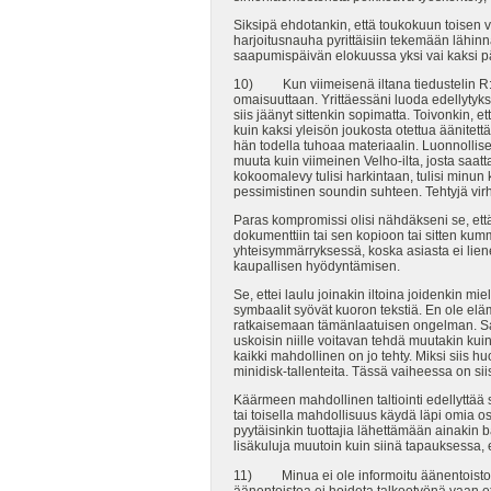
Siksipä ehdotankin, että toukokuun toisen vi
harjoitusnauha pyrittäisiin tekemään lähinnä
saapumispäivän elokuussa yksi vai kaksi pä
10) Kun viimeisenä iltana tiedustelin R:ltä,
omaisuuttaan. Yrittäessäni luoda edellytyksi
siis jäänyt sittenkin sopimatta. Toivonkin, 
kuin kaksi yleisön joukosta otettua äänitett
hän todella tuhoaa materiaalin. Luonnollise
muuta kuin viimeinen Velho-ilta, josta saatt
kokoomalevy tulisi harkintaan, tulisi minun 
pessimistinen soundin suhteen. Tehtyjä virhe
Paras kompromissi olisi nähdäkseni se, että
dokumenttiin tai sen kopioon tai sitten kumm
yhteisymmärryksessä, koska asiasta ei liene 
kaupallisen hyödyntämisen.
Se, ettei laulu joinakin iltoina joidenkin mie
symbaalit syövät kuoron tekstiä. En ole elä
ratkaisemaan tämänlaatuisen ongelman. San
uskoisin niille voitavan tehdä muutakin kui
kaikki mahdollinen on jo tehty. Miksi siis 
minidisk-tallenteita. Tässä vaiheessa on si
Käärmeen mahdollinen taltiointi edellyttää s
tai toisella mahdollisuus käydä läpi omia os
pyytäisinkin tuottajia lähettämään ainakin b
lisäkuluja muutoin kuin siinä tapauksessa, 
11) Minua ei ole informoitu äänentoistoon l
äänentoistoa ei hoideta talkootyönä vaan et