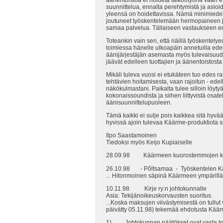
suunnittelua, ennalta perehtymistä ja asioi
yleensä on hoidettavissa. Nämä minimiedelly
joutuneet työskentelemään hermopaineen ja y
samaa palvelua. Tällaiseen vastaukseen en
Toteankin vain sen, että näillä työskentelyed
toimiessa hänelle ulkoapäin annetuilla edel
äänijärjestäjän asemasta myös tulevaisuude
jäävät edelleen tuottajien ja äänentoistosta 
Mikäli tuleva vuosi ei etukäteen tuo edes r
tehtävien hoitamisesta, vaan rajoitun - ed
näkökulmastani. Paikalta tulee silloin löyt
kokonaissoundista ja siihen liittyvistä osa
äänisuunnittelupuoleen.
Tämä kaikki ei sulje pois kaikkea sitä hyvä
hyvissä ajoin tulevaa Käärme-produktiota s
Ilpo Saastamoinen
Tiedoksi myös Keijo Kupiaiselle
28.09.98 Käärmeen kuorostemmojen kir
26.10.98 - Põltsamaa - Työskentelen Käär
... Hitonmoinen säpinä Käärmeen ympärillä. 
10.11.98 Kirje ry:n johtokunnalle
Asia: Tekijänoikeuskorvausten suoritus.
...Koska maksujen viivästymisestä on tullu
päivätty 05.11.98) tekemää ehdotusta Käärm
1) Johtokunnan päätökset ovat vasta toise