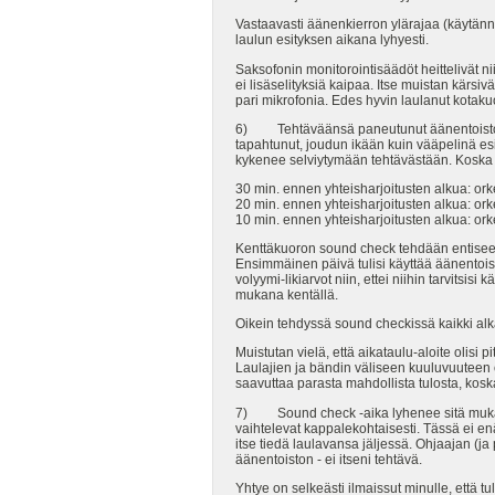
Vastaavasti äänenkierron ylärajaa (käytänn
laulun esityksen aikana lyhyesti.
Saksofonin monitorointisäädöt heittelivät ni
ei lisäselityksiä kaipaa. Itse muistan kärsi
pari mikrofonia. Edes hyvin laulanut kotakuo
6) Tehtäväänsä paneutunut äänentoisto kok
tapahtunut, joudun ikään kuin vääpelinä esi
kykenee selviytymään tehtävästään. Koska täl
30 min. ennen yhteisharjoitusten alkua: ork
20 min. ennen yhteisharjoitusten alkua: ork
10 min. ennen yhteisharjoitusten alkua: orke
Kenttäkuoron sound check tehdään entiseen 
Ensimmäinen päivä tulisi käyttää äänentoist
volyymi-likiarvot niin, ettei niihin tarvitsis
mukana kentällä.
Oikein tehdyssä sound checkissä kaikki alka
Muistutan vielä, että aikataulu-aloite olisi
Laulajien ja bändin väliseen kuuluvuuteen on
saavuttaa parasta mahdollista tulosta, koska 
7) Sound check -aika lyhenee sitä mukaa, 
vaihtelevat kappalekohtaisesti. Tässä ei en
itse tiedä laulavansa jäljessä. Ohjaajan (ja
äänentoiston - ei itseni tehtävä.
Yhtye on selkeästi ilmaissut minulle, että t