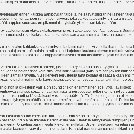
kä esiintyjien monitoreista tulevan äänen. Tällaisten kaappien ulostuloteho ei tarvi
elemaan ennen kaikkea äänipöydän tarpeita, ne saavat suoran heijasteen takasei
aiseen monitoriääneen synnyttäen viiveen, joka vaikeuttaa esiintyjien laulamista er
ka pääkaappien suuntaus on pikemminkin yleisön yli suoraan takaseinään.
lla pylväskaapit osin etu/keskikatsomoon ja osin takakatsomoon/äänipöytään. Suunt
no-äänentoisto, so. kaikista kaapeista tulee sama äänisumma. Toisena parannuse
u kussakin kohtauksessa esiintyviin laulajiin nähden. Ei voi olla ihannetila, että 
uotaa laulajien mikrofoneihin ja ratkaisuksi tarjotaan kaukana olevan monitorin vahv
 varmasti suurimmaksi osaksi kappalekohtaisella monitorisäätelyllä, joka on merkitty
den loitsun’ kaltaisen tilanteen, josta ainoa rytmisesti koossapysyvä taltiointi o
erin kanssa balanssissa vain siksi, että kaikki kuulivat (loitsun toisen jakson kriittis
illeen samalla tavalla. Muistikuvieni perusteella tänä kesänä ei saatu aikaan en
itystä. Toisaalta tiedän, että kuorot osasivat jo oman osuutensa ainakin ihanneolosu
ton ja orkesterin välillä on sound chekin ensimmäinen edellytys. Tavallisesti 
rointipöytä sijaitsee soittajien välittömässä läheisyydessä, jolloin komennot voida
atiin rakennettua käsittääkseni vasta loppupäivinä. Tällöinkin ongelmana oli se, että
kun kaapeliyhteys on päällä tai pois enemmän tai vähemmän satunnaisesti. En koskaa
 oliko se jätetty huomiotta. Tämä tilanne aiheutti lukuisia saman pyynnön toistamisia
staina sound checkkiin, tuli ilmoitus, että se on jo tehty bändin lämmittely-, virit
 bassosoundin aiheuttaman kierron etsiminen. Luvattua eristyslevyä rumpujen ja ba
kipäivänä’. Ongelma parani vasta Riekon ensi-illaksi. Silti en vieläkään voi pitää iha
in matalat taajuudet voivat vuotaa sieltä läpi. Bassokitaran eristämien pehmikkeillä e