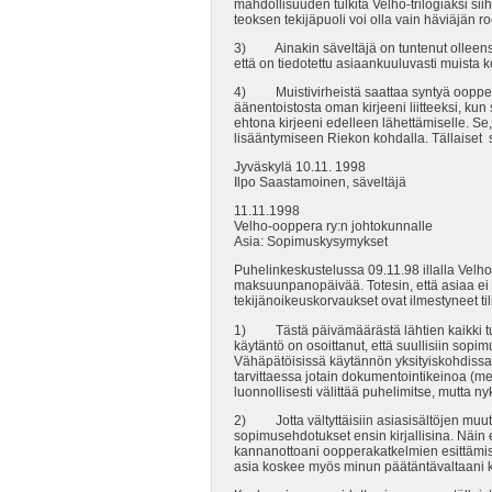
mahdollisuuden tulkita Velho-trilogiaksi sii
teoksen tekijäpuoli voi olla vain häviäjän
3) Ainakin säveltäjä on tuntenut olleensa
että on tiedotettu asiaankuuluvasti muista k
4) Muistivirheistä saattaa syntyä oopperoid
äänentoistosta oman kirjeeni liitteeksi, kun 
ehtona kirjeeni edelleen lähettämiselle. Se
lisääntymiseen Riekon kohdalla. Tällaiset s
Jyväskylä 10.11. 1998
Ilpo Saastamoinen, säveltäjä
11.11.1998
Velho-ooppera ry:n johtokunnalle
Asia: Sopimuskysymykset
Puhelinkeskustelussa 09.11.98 illalla Velho
maksuunpanopäivää. Totesin, että asiaa ei 
tekijänoikeuskorvaukset ovat ilmestyneet til
1) Tästä päivämäärästä lähtien kaikki tulev
käytäntö on osoittanut, että suullisiin sop
Vähäpätöisissä käytännön yksityiskohdissa v
tarvittaessa jotain dokumentointikeinoa (me
luonnollisesti välittää puhelimitse, mutta 
2) Jotta vältyttäisiin asiasisältöjen muutt
sopimusehdotukset ensin kirjallisina. Näin 
kannanottoani oopperakatkelmien esittämis
asia koskee myös minun päätäntävaltaani ku