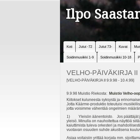
Ilpo Saast
Koti
Jutut -72
Jutut 73-
Kuvat
Mus
Soidinmusiikki 1-9
Soidinmusiikki 10-18
P
VELHO-PÄIVÄKIRJA II 
[VELHO-PÄIVÄKIRJA II 9.9.98 - 10.4.99]
9.9.98 Muistio Riekosta:
Muistio Velho-oop
Kiitokset kuluneesta syksystä ja erinomais
Jotta Käärme-produktio toteutuisi musiikilli
jotta voisimme vähentää ongelmien määrän 
1) Yleisön äänentoisto. Jos päättäjät ja sp
yleisö. Minulla on nauhoitettua näyttöä siitä
kaiuttimista tuleva orkesteri ja mahdollise
vuotavan osuuden suhde akustisena kuuluv
Asiaa voitaisiin yrittää korjata mm. sijoittam