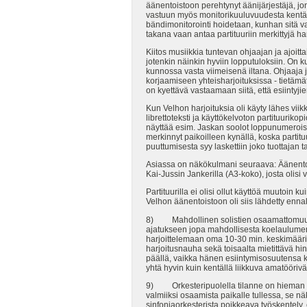
äänentoistoon perehtynyt äänijärjestäjä, jon
vastuun myös monitorikuuluvuudesta kentäll
bändimonitorointi hoidetaan, kunhan sitä va
takana vaan antaa partituuriin merkittyjä ha
Kiitos musiikkia tuntevan ohjaajan ja ajoi
jotenkin näinkin hyviin lopputuloksiin. On k
kunnossa vasta viimeisenä iltana. Ohjaaja 
korjaamiseen yhteisharjoituksissa - tietäm
on kyettävä vastaamaan siitä, että esiintyj
Kun Velhon harjoituksia oli käyty lähes viik
librettoteksti ja käyttökelvoton partituuriko
näyttää esim. Jaskan soolot loppunumeroissa
merkinnyt paikoilleen kynällä, koska partitu
puuttumisesta syy laskettiin joko tuottajan t
Asiassa on näkökulmani seuraava: Äänentois
Kai-Jussin Jankerilla (A3-koko), josta olisi
Partituurilla ei olisi ollut käyttöä muutoin 
Velhon äänentoistoon oli siis lähdetty enna
8) Mahdollinen solistien osaamattomuus on 
ajatukseen jopa mahdollisesta koelaulumenet
harjoittelemaan oma 10-30 min. keskimäärin
harjoitusnauha sekä toisaalta mietittävä hi
päällä, vaikka hänen esiintymisosuutensa ku
yhtä hyvin kuin kentällä liikkuva amatöörivä
9) Orkesteripuolella tilanne on hieman toin
valmiiksi osaamista paikalle tullessa, se 
sinfoniaorkesterista poikkeava työskentely,