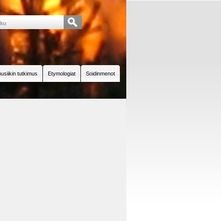
usiikin tutkimus
Etymologiat
Soidinmenot