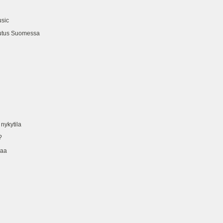
sic
us Suomessa
ykytila
?
aa