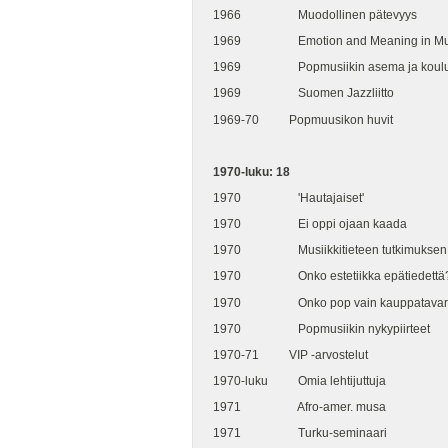
1966 Muodollinen pätevyys
1969 Emotion and Meaning in Mu
1969 Popmusiikin asema ja koulut
1969 Suomen Jazzliitto
1969-70 Popmuusikon huvit
1970-luku: 18
1970 'Hautajaiset'
1970 Ei oppi ojaan kaada
1970 Musiikkitieteen tutkimuksen n
1970 Onko estetiikka epätiedettä
1970 Onko pop vain kauppatavar
1970 Popmusiikin nykypiirteet
1970-71 VIP -arvostelut
1970-luku Omia lehtijuttuja
1971 Afro-amer. musa
1971 Turku-seminaari