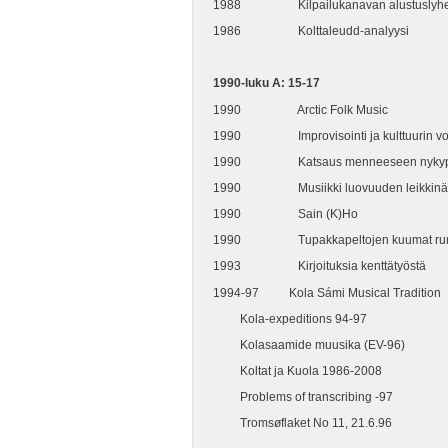
1988 Kilpailukanavan alustuslyhe
1986 Kolttaleudd-analyysi
1990-luku A: 15-17
1990 Arctic Folk Music
1990 Improvisointi ja kulttuurin v
1990 Katsaus menneeseen nykypäi
1990 Musiikki luovuuden leikkinä
1990 Sain (K)Ho
1990 Tupakkapeltojen kuumat ru
1993 Kirjoituksia kenttätyöstä
1994-97 Kola Sámi Musical Tradition
Kola-expeditions 94-97
Kolasaamide muusika (EV-96)
Koltat ja Kuola 1986-2008
Problems of transcribing -97
Tromsøflaket No 11, 21.6.96