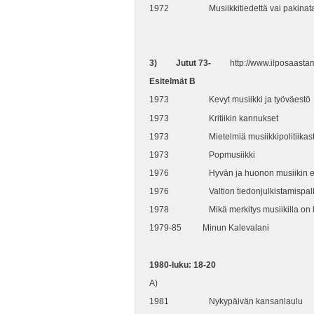
1972 Musiikkitiedettä vai pakinatai
3)
Jutut 73-
http://www.ilposaastam
Esitelmät B
1973 Kevyt musiikki ja työväestö
1973 Kritiikin kannukset
1973 Mietelmiä musiikkipolitiikas
1973 Popmusiikki
1976 Hyvän ja huonon musiikin e
1976 Valtion tiedonjulkistamispalk
1978 Mikä merkitys musiikilla on la
1979-85 Minun Kalevalani
1980-luku: 18-20
A)
1981 Nykypäivän kansanlaulu