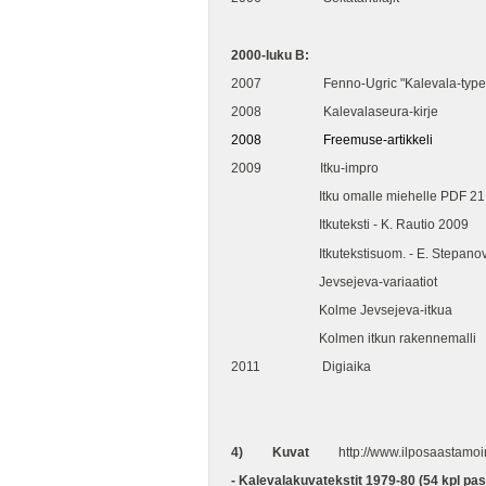
2000-luku B:
2007 Fenno-Ugric "Kalevala-type
2008 Kalevalaseura-kirje
2008 Freemuse-artikkeli
2009 Itku-impro
Itku omalle miehelle PDF 21 
Itkuteksti - K. Rautio 2009
Itkutekstisuom. - E. Stepanov
Jevsejeva-variaatiot
Kolme Jevsejeva-itkua
Kolmen itkun rakennemalli
2011 Digiaika
4) Kuvat
http://www.ilposaastamoi
- Kalevalakuvatekstit 1979-80 (54 kpl paste