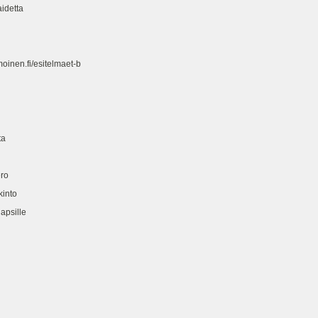
detta
oinen.fi/esitelmaet-b
ta
ro
into
psille