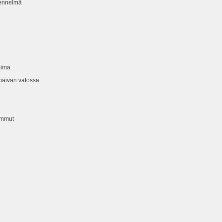
nnelmä
oima
vän valossa
mmut