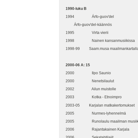
1990-luku B
1994 Árfo-guov'del
Árfo-guov'del-käännös
1995 Virta vierii
1998 Nainen kansanmusiikissa
1998-99 Saam.musa maailmankartall
2000-06 A: 15
2000 Ilpo Saunio
2000 Nenetsilaulut
2002 Ailun muistolle
2003 Kotka - Etnoimpro
2003-05 Karjalan matkakertomukset
2005 Nurmes-lyhennelmä
2005 Runolaulu maailman musiik
2006 Rajantakainen Karjala
2006 Sekatahtilajit