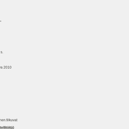
"
s.
a 2010
nen.fi/kuvat
llitöitä)