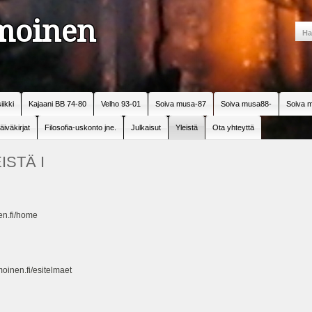
amoinen
iikki
Kajaani BB 74-80
Velho 93-01
Soiva musa-87
Soiva musa88-
Soiva m
äiväkirjat
Filosofia-uskonto jne.
Julkaisut
Yleistä
Ota yhteyttä
ISTÄ I
en.fi/home
oinen.fi/esitelmaet