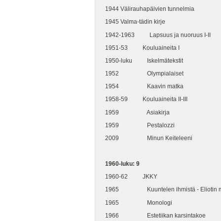
1944 Välirauhapäivien tunnelmia
1945 Valma-tädin kirje
1942-1963 Lapsuus ja nuoruus I-II
1951-53 Kouluaineita I
1950-luku Iskelmätekstit
1952 Olympialaiset
1954 Kaavin matka
1958-59 Kouluaineita II-III
1959 Asiakirja
1959 Pestalozzi
2009 Minun Keiteleeni
1960-luku: 9
1960-62 JKKY
1965 Kuuntelen ihmistä - Eliotin mu
1965 Monologi
1966 Estetiikan karsintakoe