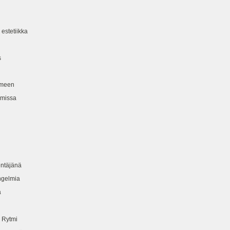
stetiikka
s
meen
missa
täjänä
gelmia
ä
 Rytmi