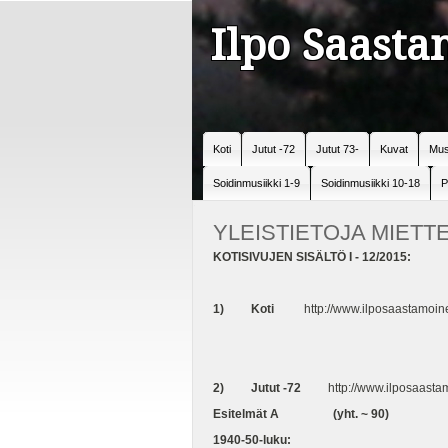
Ilpo Saast
Koti
Jutut -72
Jutut 73-
Kuvat
Mus
Soidinmusiikki 1-9
Soidinmusiikki 10-18
P
YLEISTIETOJA MIETTE
KOTISIVUJEN SISÄLTÖ I - 12/2015:
1) Koti
http://www.ilposaastamoin
2)
Jutut -72
http://www.ilposaastam
Esitelmät A (yht. ~ 90)
1940-50-luku: