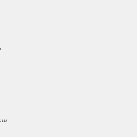
a
issa