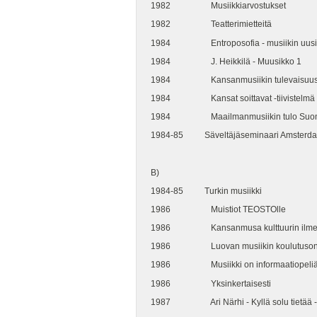
1982 Musiikkiarvostukset
1982 Teatterimietteitä
1984 Entroposofia - musiikin uusi e
1984 J. Heikkilä - Muusikko 1
1984 Kansanmusiikin tulevaisuu
1984 Kansat soittavat -tiivistelmä
1984 Maailmanmusiikin tulo Suo
1984-85 Säveltäjäseminaari Amsterda
B)
1984-85 Turkin musiikki
1986 Muistiot TEOSTOlle
1986 Kansanmusa kulttuurin ilmen
1986 Luovan musiikin koulutuson
1986 Musiikki on informaatiopeli
1986 Yksinkertaisesti
1987 Ari Närhi - Kyllä solu tietää -