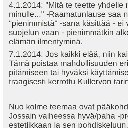
4.1.2014: "Mitä te teette yhdelle 
minulle..." -Raamatunlause saa n
"pienimmistä" -sana käsittää - e
suojelun vaan - pienimmätkin alkei
elämän ilmentyminä.
7.1.2014: Jos kaikki elää, niin kai
Tämä poistaa mahdollisuuden eri
pitämiseen tai hyväksi käyttämise
traagisesti kerrottu Kullervon tar
Nuo kolme teemaa ovat pääkohdat,
Jossain vaiheessa hyvä/paha -pr
estetiikkaan ja sen pohdiskeluun,