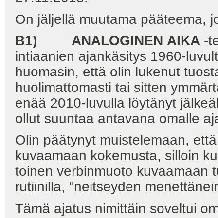
On jäljellä muutama pääteema, jotk
B1) ANALOGINEN
AIKA
-t
intiaanien ajankäsitys 1960-luvu
huomasin, että olin lukenut tuost
huolimattomasti tai sitten ymmär
enää 2010-luvulla löytänyt jälkeäk
ollut suuntaa antavana omalle aj
Olin päätynyt muistelemaan, että
kuvaamaan kokemusta, silloin k
toinen verbinmuoto kuvaamaan tuo
rutiinilla, "neitseyden menettänei
Tämä ajatus nimittäin soveltui om