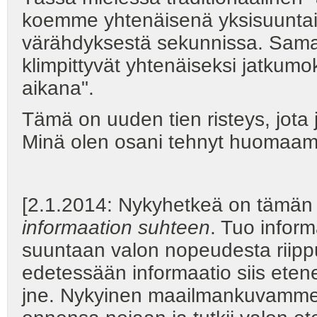
koemme yhtenäisenä yksisuuntai
värähdyksestä sekunnissa. Samall
klimpittyvät yhtenäiseksi jatkumo
aikana".
Tämä on uuden tien risteys, jota 
Minä olen osani tehnyt huomaam
[2.1.2014: Nykyhetkeä on tämä
informaation suhteen
. Tuo infor
suuntaan valon nopeudesta riippu
edetessään informaatio siis eten
jne. Nykyinen maailmankuvamme 