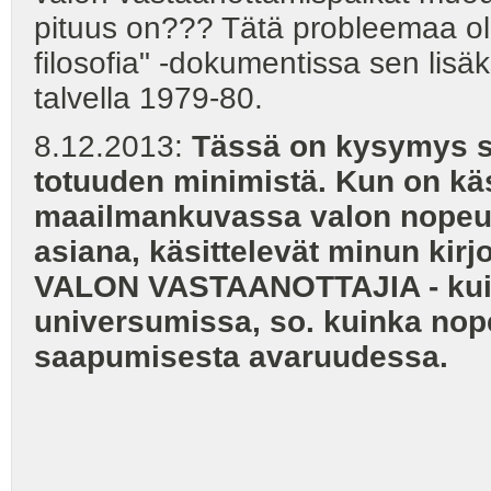
pituus on??? Tätä probleemaa ole
filosofia" -dokumentissa sen lisäk
talvella 1979-80.
8.12.2013:
Tässä on kysymys 
totuuden minimistä. Kun on käs
maailmankuvassa valon nopeut
asiana, käsittelevät minun kirj
VALON VASTAANOTTAJIA - kuin
universumissa, so. kuinka nop
saapumisesta avaruudessa.