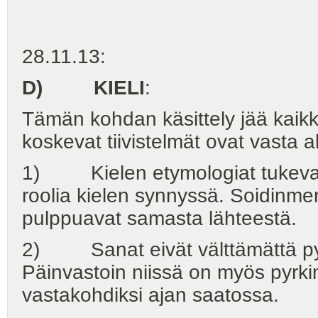
28.11.13:
D) KIELI
:
Tämän kohdan käsittely jää kaikk
koskevat tiivistelmät ovat vasta a
1) Kielen etymologiat tukevat
roolia kielen synnyssä. Soidinme
pulppuavat samasta lähteestä.
2) Sanat eivät välttämättä pyri
Päinvastoin niissä on myös pyrki
vastakohdiksi ajan saatossa.