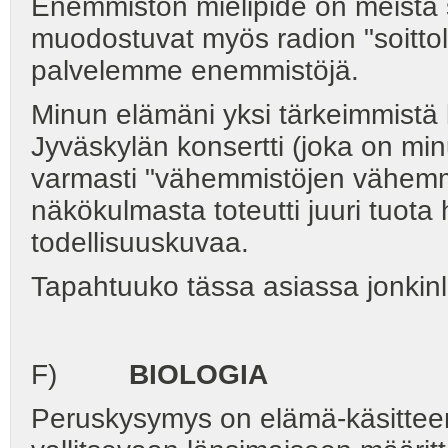
Enemmistön mielipide on meistä s
muodostuvat myös radion "soittol
palvelemme enemmistöjä.
Minun elämäni yksi tärkeimmistä
Jyväskylän konsertti (joka on mi
varmasti "vähemmistöjen vähemmis
näkökulmasta toteutti juuri tuot
todellisuuskuvaa.
Tapahtuuko tässa asiassa jonkin
F)
BIOLOGIA
Peruskysymys on elämä-käsitteen 