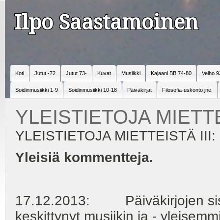
Ilpo Saastamoinen
Koti
Jutut -72
Jutut 73-
Kuvat
Musiikki
Kajaani BB 74-80
Velho 9
Soidinmusiikki 1-9
Soidinmusiikki 10-18
Päiväkirjat
Filosofia-uskonto jne.
YLEISTIETOJA MIETTE
YLEISTIETOJA MIETTEISTÄ III:
Yleisiä kommentteja.
17.12.2013: Päiväkirjojen sisä
keskittynyt musiikin ja - yleisemmi