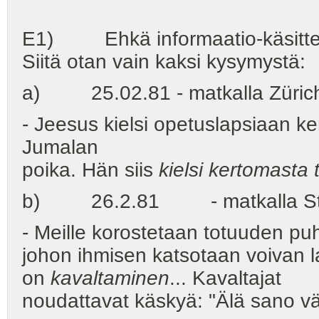
E1) Ehkä informaatio-käsitteese
Siitä otan vain kaksi kysymystä:
a) 25.02.81 - matkalla Zürichi
- Jeesus kielsi opetuslapsiaan k
Jumalan
poika. Hän siis
kielsi kertomasta 
b) 26.2.81 - matkalla Stut
- Meille korostetaan totuuden puh
johon ihmisen katsotaan voivan l
on
kavaltaminen
... Kavaltajat
noudattavat käskyä: "Älä sano vä