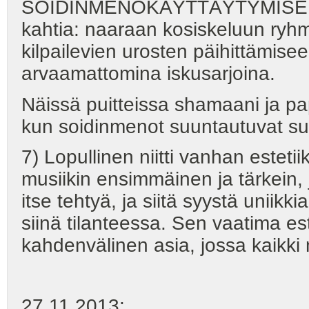
SOIDINMENOKÄYTTÄYTYMISENÄ,
kahtia: naaraan kosiskeluun ryhm
kilpailevien urosten päihittämisee
arvaamattomina iskusarjoina.
Näissä puitteissa shamaani ja
kun soidinmenot suuntautuvat su
7) Lopullinen niitti vanhan estet
musiikin ensimmäinen ja tärkein,
itse tehtyä, ja siitä syystä uniik
siinä tilanteessa. Sen vaatima est
kahdenvälinen asia, jossa kaikki m
27.11.2013: