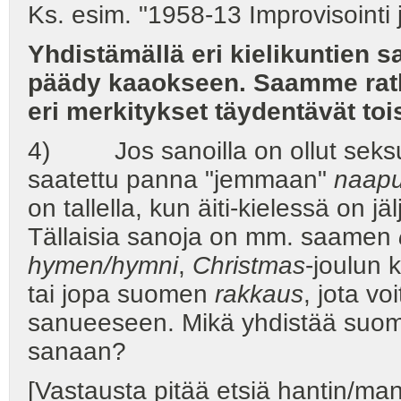
Ks. esim. "1958-13 Improvisointi 
Yhdistämällä eri kielikuntien 
päädy kaaokseen. Saamme ratk
eri merkitykset täydentävät toi
4) Jos sanoilla on ollut seksua
saatettu panna "jemmaan"
naapu
on tallella, kun äiti-kielessä on j
Tällaisia sanoja on mm. saamen
hymen/hymni
,
Christmas
-joulun 
tai jopa suomen
rakkaus
, jota vo
sanueeseen. Mikä yhdistää su
sanaan?
[Vastausta pitää etsiä hantin/mans