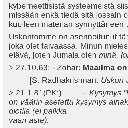
kyberneettisistä systeemeistä sii
missään enkä tiedä sitä jossain o
kuolleen materian synnyttäneen t
Uskontomme on asennoitunut tähän
joka olet taivaassa. Minun mieles
elävä, joten Jumala olen
minä, jo
> 27.10.63: - Zohar:
Maailma on
[S. Radhakrishnan:
Uskon 
> 21.1.81(PK:)
-
Kysymys "M
on väärin asetettu kysymys ainak
olotila (ei paikka
vaan aste).