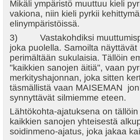
Mikäli ympäristö muuttuu kieli py
vakiona, niin kieli pyrkii kehittym
elinympäristöissä.
3) Vastakohdiksi muuttumispro
joka puolella. Samoilta näyttävä
perimältään sukulaisia. Tällöin em
"kaikkien sanojen äitiä", vaan
merkityshajonnan, joka sitten k
täsmällistä vaan MAISEMAN jonk
synnyttävät silmiemme eteen.
Lähtökohta-ajatuksena on tällöin
kaikkien sanojen yhteisestä alkup
soidinmeno-ajatus, joka jakaa kaik