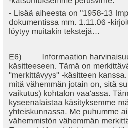
-katsomuksemme perusvirhe.
- Lisää aiheesta on "1958-13 Impro
dokumentissa mm. 1.11.06 -kirjo
löytyy muitakin tekstejä…
E6) Informaation harvinaisuu
käsitteeseen. Tämä on merkittävä 
"merkittävyys" -käsitteen kanssa
mitä vähemmän jotain on, sitä s
vaikutus) kohtalon vaa'assa. Tämä
kyseenalaistaa käsityksemme mä
yhteiskunnassa. Me puhumme ai
vähemmistön vähemmän merkittäv