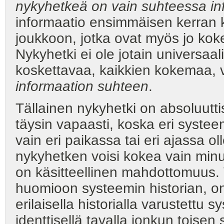
nykyhetkeä on vain suhteessa in
informaatio ensimmäisen kerran k
joukkoon, jotka ovat myös jo k
Nykyhetki ei ole jotain universaal
koskettavaa, kaikkien kokemaa,
informaation suhteen
.
Tällainen nykyhetki on absoluutti
täysin vapaasti, koska eri syste
vain eri paikassa tai eri ajassa o
nykyhetken voisi kokea vain min
on käsitteellinen mahdottomuus. 
huomioon systeemin historian, o
erilaisella historialla varustettu
identtisellä tavalla jonkun toise