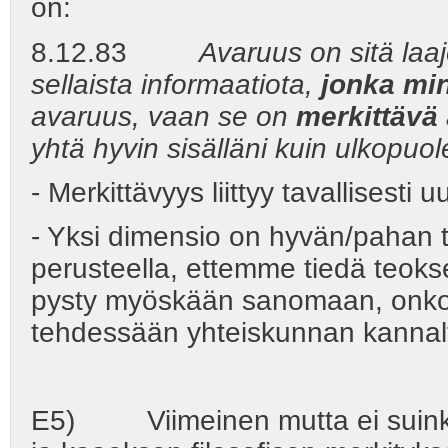
on:
8.12.83
Avaruus on sitä la
sellaista informaatiota,
jonka mi
avaruus, vaan se on
merkittävä
yhtä hyvin sisälläni kuin ulkopuole
- Merkittävyys liittyy tavallisest
- Yksi dimensio on hyvän/pahan te
perusteella, ettemme tiedä teokse
pysty myöskään sanomaan, onko k
tehdessään yhteiskunnan kannal
E5) Viimeinen mutta ei suinkaa