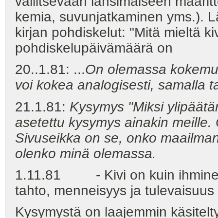
vallitsevaan länsimaiseen määri
kemia, suvunjatkaminen yms.). Lä
kirjan pohdiskelut: "Mitä mieltä k
pohdiskelupäivämäärä on
20..1.81: ...
On olemassa kokemust
voi kokea analogisesti, samalla ta
21.1.81:
Kysymys "Miksi ylipäätä
asetettu kysymys ainakin meille. 
Sivuseikka on se, onko maailma
olenko minä olemassa.
1.11.81 - Kivi on kuin ihminen,
tahto, menneisyys ja tulevaisuu
Kysymystä on laajemmin käsitelty