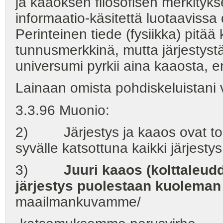
ja kaaoksen filosofisen merkitykse
informaatio-käsitettä luotaaviss
Perinteinen tiede (fysiikka) pit
tunnusmerkkinä, mutta järjestyst
universumi pyrkii aina kaaosta, 
Lainaan omista pohdiskeluistani
3.3.96 Muonio:
2) Järjestys ja kaaos ovat tois
syvälle katsottuna kaikki järjest
3)
Juuri kaaos (kolttaleudd
järjestys puolestaan kuoleman
maailmankuvamme/