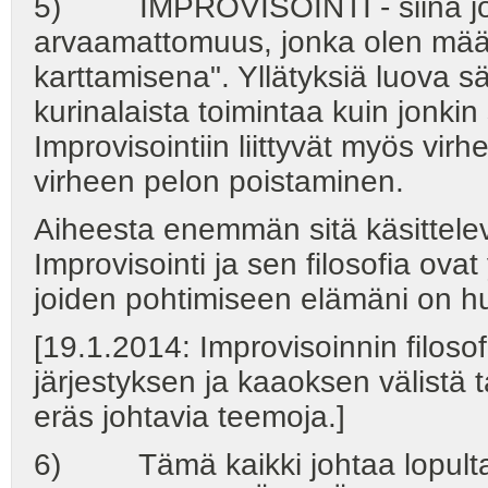
5) IMPROVISOINTI - siinä joh
arvaamattomuus, jonka olen mää
karttamisena". Yllätyksiä luova
kurinalaista toimintaa kuin jonk
Improvisointiin liittyvät myös vir
virheen pelon poistaminen.
Aiheesta enemmän sitä käsittelevi
Improvisointi ja sen filosofia ova
joiden pohtimiseen elämäni on h
[19.1.2014: Improvisoinnin filos
järjestyksen ja kaaoksen välistä 
eräs johtavia teemoja.]
6) Tämä kaikki johtaa lopu