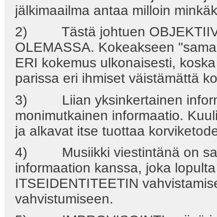
jälkimaailma antaa milloin minkäk
2) Tästä johtuen OBJEKTIIV
OLEMASSA. Kokeakseen "samaa" k
ERI kokemus ulkonaisesti, kosk
parissa eri ihmiset väistämättä ko
3) Liian yksinkertainen informa
monimutkainen informaatio. Ku
ja alkavat itse tuottaa korviketode
4) Musiikki viestintänä on sa
informaation kanssa, joka lopul
ITSEIDENTITEETIN vahvistami
vahvistumiseen.