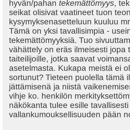
hyvän/pahan
tekemättömyys
, te
seikat olisivat vaatineet tuon te
kysymyksenasetteluun kuuluu mm-
Tämä on yksi tavallisimpia - usein 
tekemättömyyksiä. Tuo sivuuttami
vähättely on eräs ilmeisesti jopa 
taiteilijoille, jotka saavat voiman
asetelmasta. Kukapa meistä ei o
sortunut? Tieteen puolella tämä 
jättämisenä ja niistä vaikenem
vihje ko. henkilön merkityksett
näkökanta tulee esille tavallisest
vallankumouksellisuuden pään no