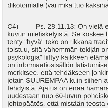
dikotomialle (vai mikä tuo kaksih
C4) Ps. 28.11.13: On vielä erä
kuvun mietiskelyistä. Se koskee
tehty "hyvä" teko on rikkana trad
toistuu, sitä vähemmän tekijän o
psykologia" liittyy kaikkeen el
on informaatiosisällön latistumis
merkitsee, että tehdäkseen jonki
jotain SUUREMPAA kuin siihen ast
tehdyistä. Ajatus on enää hämärän
uudestaan nuo 60-luvun pohdiske
johtopäätös, että mistään teosta e