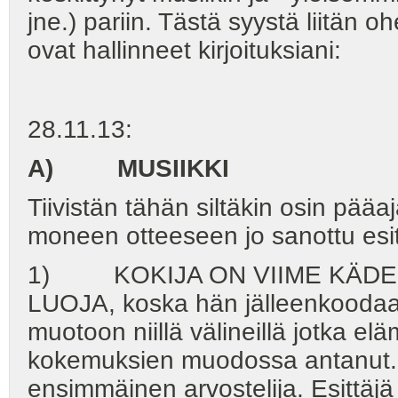
jne.) pariin. Tästä syystä liitän 
ovat hallinneet kirjoituksiani:
28.11.13:
A) MUSIIKKI
Tiivistän tähän siltäkin osin pääa
moneen otteeseen jo sanottu esite
1) KOKIJA ON VIIME KÄDE
LUOJA, koska hän jälleenkoodaa
muotoon niillä välineillä jotka e
kokemuksien muodossa antanut.
ensimmäinen arvostelija. Esittäjä