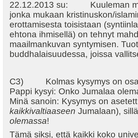
22.12.2013 su: Kuuleman mukaa
jonka mukaan kristinuskon/islami
erottamisesta toisistaan (syntiin
ehtona ihmisellä) on tehnyt mahd
maailmankuvan syntymisen. Tuota
buddhalaisuudessa, joissa valli
C3) Kolmas kysymys on osa tuo
Pappi kysyi: Onko Jumalaa olema
Minä sanoin: Kysymys on asetett
kaikkivaltiaaseen
Jumalaan), sillä
olemassa
!
Tämä siksi, että kaikki koko uni