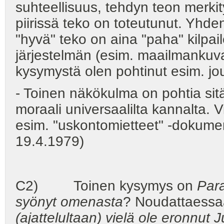
suhteellisuus, tehdyn teon merki
piirissä teko on toteutunut. Yhde
"hyvä" teko on aina "paha" kilpai
järjestelmän (esim. maailmankuv
kysymystä olen pohtinut esim. j
- Toinen näkökulma on pohtia si
moraali universaalilta kannalta. V
esim. "uskontomietteet" -dokumen
19.4.1979)
C2) Toinen kysymys on
Para
syönyt omenasta
? Noudattaessa
(ajattelultaan) vielä ole eronnut 