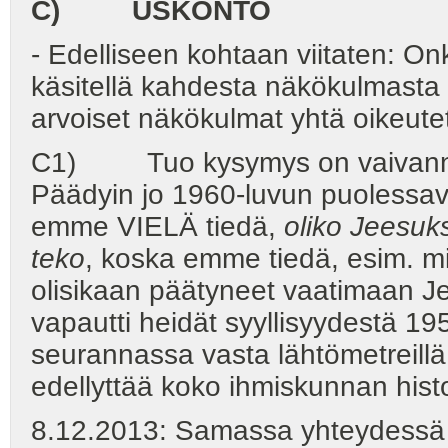
C) USKONTO
- Edelliseen kohtaan viitaten: On
käsitellä kahdesta näkökulmasta -
arvoiset näkökulmat yhtä oikeute
C1) Tuo kysymys on vaivannut
Päädyin jo 1960-luvun puolessav
emme VIELÄ tiedä,
oliko Jeesuk
teko
, koska emme tiedä, esim. mitä
olisikaan päätyneet vaatimaan Je
vapautti heidät syyllisyydestä 1
seurannassa vasta lähtömetreillä, 
edellyttää koko ihmiskunnan hist
8.12.2013: Samassa yhteydessä t