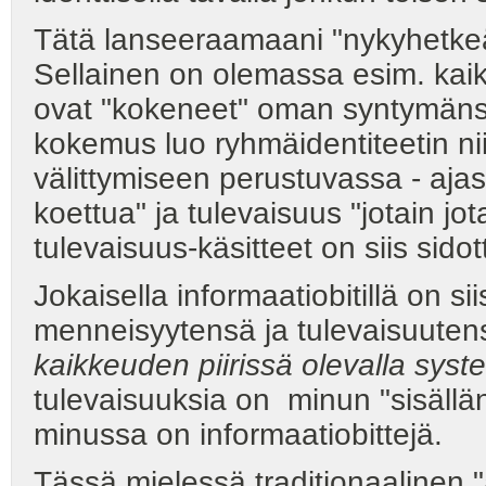
Tätä lanseeraamaani "nykyhetke
Sellainen on olemassa esim. kaik
ovat "kokeneet" oman syntymänsä 
kokemus luo ryhmäidentiteetin nii
välittymiseen perustuvassa - ajas
koettua" ja tulevaisuus "jotain jo
tulevaisuus-käsitteet on siis sido
Jokaisella informaatiobitillä on 
menneisyytensä ja tulevaisuutens
kaikkeuden piirissä olevalla syste
tulevaisuuksia on minun "sisällä
minussa on informaatiobittejä.
Tässä mielessä traditionaalinen 