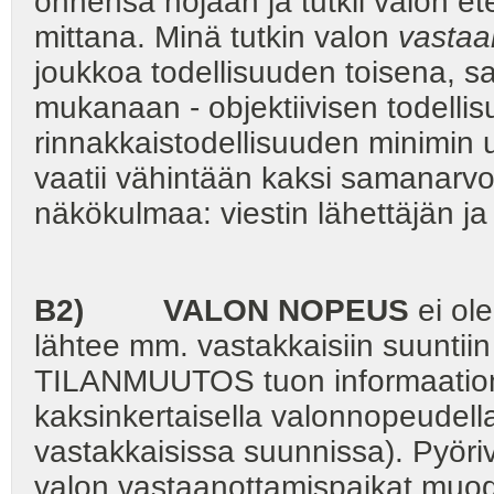
onnensa nojaan ja tutkii valon e
mittana. Minä tutkin valon
vastaa
joukkoa todellisuuden toisena,
mukanaan - objektiivisen todellis
rinnakkaistodellisuuden minimin
vaatii vähintään kaksi samanarvoi
näkökulmaa: viestin lähettäjän ja
B2)
VALON NOPEUS
ei ole
lähtee mm. vastakkaisiin suuntiin
TILANMUUTOS tuon informaation
kaksinkertaisella valonnopeudell
vastakkaisissa suunnissa). Pyöri
valon vastaanottamispaikat muod