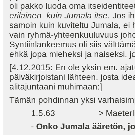
oli pakko luoda oma itseidentiteet
erilainen kuin Jumala itse
. Jos i
samoin kuin kuviteltu Jumala, ei h
vain ryhmä-yhteenkuuluvuus joho
Syntiinlankeemus oli siis välttämä
ehkä jopa mieheksi ja naiseksi, j
[4.12.2015: En ole yksin em. ajat
päiväkirjoistani lähteen, josta i
alitajuntaani muhimaan:]
Tämän pohdinnan yksi varhaisimpia
1.5.63 > Maeterlin
-
Onko Jumala ääretön, jo