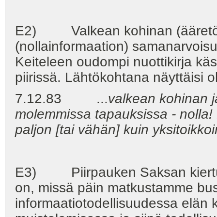
E2) Valkean kohinan (ääretön i
(nollainformaation) samanarvoisuu
Keiteleen oudompi nuottikirja käs
piirissä. Lähtökohtana näyttäisi 
7.12.83 ...
valkean kohinan j
molemmissa tapauksissa - nolla! L
paljon [tai vähän] kuin yksitoikko
E3) Piirpauken Saksan kiertueil
on, missä päin matkustamme bus
informaatiotodellisuudessa elän k