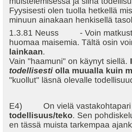
muistelemisessa ja siinä todellis
Fyysisesti olen tuolla hetkellä m
minuun ainakaan henkisellä tasol
1.3.81 Neuss - Voin matkustaa 
huomaa maisemia. Tältä osin vo
lainkaan
.
Vain "haamuni" on käynyt siellä.
todellisesti
olla muualla kuin 
"kuollut" läsnä olevalle todellisuu
E4) On vielä vastakohtapar
todellisuus/teko
. Sen pohdiskelu
en tässä muista tarkempaa ajank