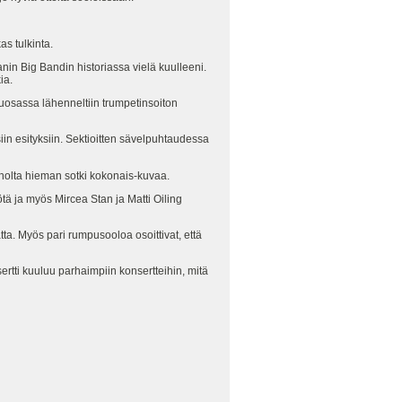
s tulkinta.
anin Big Bandin historiassa vielä kuulleeni.
ia.
puosassa lähenneltiin trumpetinsoiton
n esityksiin. Sektioitten sävelpuhtaudessa
aholta hieman sotki kokonais-kuvaa.
ötä ja myös Mircea Stan ja Matti Oiling
tta. Myös pari rumpusooloa osoittivat, että
ertti kuuluu parhaimpiin konsertteihin, mitä