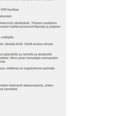
i 900 kuulijaa.
stoonkin.
e Hancock) sävellyksiä. Yhtyeen rautainen
sen hallitut kuvioinnit kitaralla ja yhtyeen
oittajille.
n, kävijää kohti. Siellä kuuluu olevan
 järjestöille ja ryhmille ja yksityisille
 vuodeksi. Moni asian harrastaja varmaankin
eeta.
 apua, olettehan te ongelmienne parhaita
isten tietoisesti aikaansaamia, yhteis-
nyt sanotuksi.