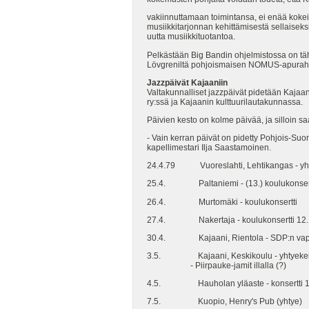
vakiinnuttamaan toimintansa, ei enää kokei
musiikkitarjonnan kehittämisestä sellaiseks
uutta musiikkituotantoa.
Pelkästään Big Bandin ohjelmistossa on tähä
Lövgreniltä pohjoismaisen NOMUS-apuraha
Jazzpäivät Kajaaniin
Valtakunnalliset jazzpäivät pidetään Kaja
ry:ssä ja Kajaanin kulttuurilautakunnassa.
Päivien kesto on kolme päivää, ja silloin 
- Vain kerran päivät on pidetty Pohjois-Su
kapellimestari Ilja Saastamoinen.
24.4.79 Vuoreslahti, Lehtikangas - yht
25.4. Paltaniemi - (13.) koulukonsert
26.4. Murtomäki - koulukonsertti
27.4. Nakertaja - koulukonsertti 12.
30.4. Kajaani, Rientola - SDP:n vap
3.5. Kajaani, Keskikoulu - yhtyekeik
- Piirpauke-jamit illalla (?)
4.5. Hauholan yläaste - konsertti 1
7.5. Kuopio, Henry's Pub (yhtye)