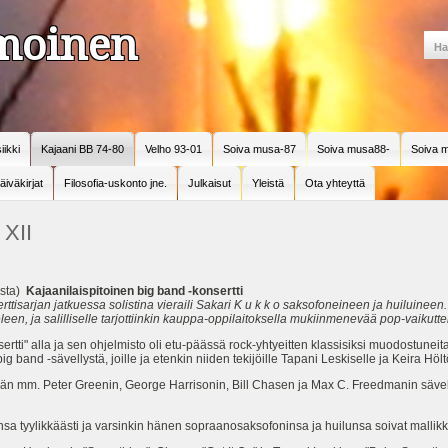
amoinen
iikki
Kajaani BB 74-80
Velho 93-01
Soiva musa-87
Soiva musa88-
Soiva m
äiväkirjat
Filosofia-uskonto jne.
Julkaisut
Yleistä
Ota yhteyttä
 XII
ista)
Kajaanilaispitoinen big band -konsertti
ttisarjan jatkuessa solistina vieraili Sakari K u k k o saksofoneineen ja huiluineen.
eleen, ja salilliselle tarjottiinkin kauppa-oppilaitoksella mukiinmenevää pop-vaikutte
sertti" alla ja sen ohjelmisto oli etu-päässä rock-yhtyeitten klassisiksi muodostune
 big band -sävellystä, joille ja etenkin niiden tekijöille Tapani Leskiselle ja Keira Hö
ään mm. Peter Greenin, George Harrisonin, Bill Chasen ja Max C. Freedmanin sävel
onsa tyylikkäästi ja varsinkin hänen sopraanosaksofoninsa ja huilunsa soivat mallikk