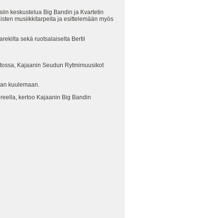
iin keskustelua Big Bandin ja Kvartetin
aisten musiikkitarpeita ja esittelemään myös
ekilta sekä ruotsalaiselta Bertil
liitossa, Kajaanin Seudun Rytmimuusikot
laan kuulemaan.
reella, kertoo Kajaanin Big Bandin