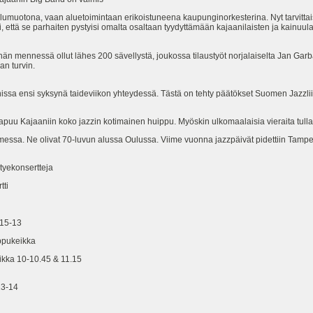
lumuotona, vaan aluetoimintaan erikoistuneena kaupunginorkesterina. Nyt tarvittais
i, että se parhaiten pystyisi omalta osaltaan tyydyttämään kajaanilaisten ja kainuul
n mennessä ollut lähes 200 sävellystä, joukossa tilaustyöt norjalaiselta Jan Garbar
n turvin.
anissa ensi syksynä taideviikon yhteydessä. Tästä on tehty päätökset Suomen Jazz
saapuu Kajaaniin koko jazzin kotimainen huippu. Myöskin ulkomaalaisia vieraita tul
omessa. Ne olivat 70-luvun alussa Oulussa. Viime vuonna jazzpäivät pidettiin Tampe
yekonsertteja
ti
15-13
pukeikka
ka 10-10.45 & 11.15
3-14