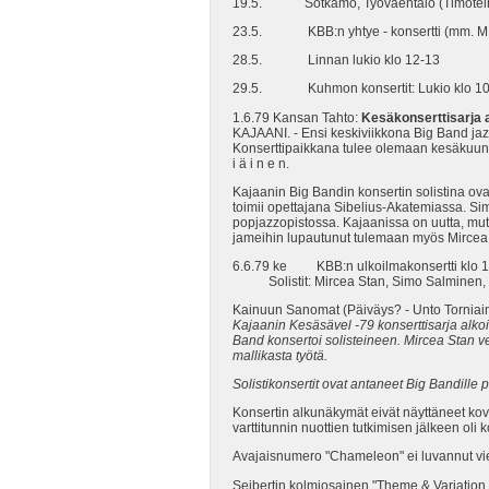
19.5. Sotkamo, Työväentalo (Timotein
23.5. KBB:n yhtye - konsertti (mm. M.
28.5. Linnan lukio klo 12-13
29.5. Kuhmon konsertit: Lukio klo 10.05
1.6.79 Kansan Tahto:
Kesäkonserttisarja 
KAJAANI. - Ensi keskiviikkona Big Band jaz
Konserttipaikkana tulee olemaan kesäkuun p
i ä i n e n.
Kajaanin Big Bandin konsertin solistina o
toimii opettajana Sibelius-Akatemiassa. Si
popjazzopistossa. Kajaanissa on uutta, mut
jameihin lupautunut tulemaan myös Mircea
6.6.79 ke KBB:n ulkoilmakonsertti klo 1
Solistit: Mircea Stan, Simo Salminen, Mat
Kainuun Sanomat (Päiväys? - Unto Tornia
Kajaanin Kesäsävel -79 konserttisarja alko
Band konsertoi solisteineen. Mircea Stan 
mallikasta työtä.
Solistikonsertit ovat antaneet Big Bandille 
Konsertin alkunäkymät eivät näyttäneet kovin
varttitunnin nuottien tutkimisen jälkeen oli
Avajaisnumero "Chameleon" ei luvannut viel
Seibertin kolmiosainen "Theme & Variation I