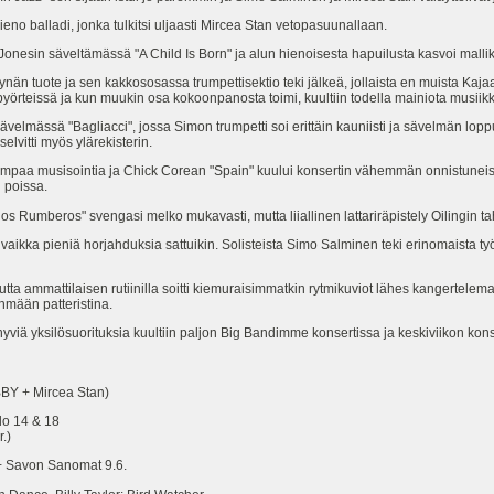
eno balladi, jonka tulkitsi uljaasti Mircea Stan vetopasuunallaan.
Jonesin säveltämässä "A Child Is Born" ja alun hienoisesta hapuilusta kasvoi mallika
ikynän tuote ja sen kakkososassa trumpettisektio teki jälkeä, jollaista en muista Kaja
pyörteissä ja kun muukin osa kokoonpanosta toimi, kuultiin todella mainiota musiikk
ävelmässä "Bagliacci", jossa Simon trumpetti soi erittäin kauniisti ja sävelmän lop
lvitti myös ylärekisterin.
mpaa musisointia ja Chick Corean "Spain" kuului konsertin vähemmän onnistuneisii
i poissa.
s Rumberos" svengasi melko mukavasti, mutta liiallinen lattariräpistely Oilingin t
 vaikka pieniä horjahduksia sattuikin. Solisteista Simo Salminen teki erinomaista ty
mutta ammattilaisen rutiinilla soitti kiemuraisimmatkin rytmikuviot lähes kangertelema
hmään patteristina.
hyviä yksilösuorituksia kuultiin paljon Big Bandimme konsertissa ja keskiviikon kons
BY + Mircea Stan)
lo 14 & 18
.)
. + Savon Sanomat 9.6.