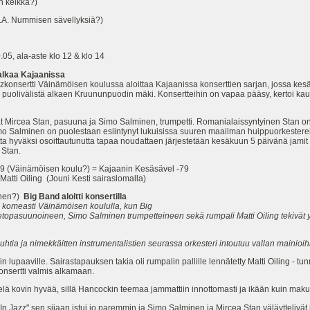
 keikka?)
A. Nummisen sävellyksiä?)
, ala-aste klo 12 & klo 14
alkaa Kajaanissa
zkonsertti Väinämöisen koulussa aloittaa Kajaanissa konserttien sarjan, jossa kesä
uolivälistä alkaen Kruununpuodin mäki. Konsertteihin on vapaa pääsy, kertoi kaup
vat Mircea Stan, pasuuna ja Simo Salminen, trumpetti. Romanialaissyntyinen Stan 
mo Salminen on puolestaan esiintynyt lukuisissa suuren maailman huippuorkesterei
ta hyväksi osoittautunutta tapaa noudattaen järjestetään kesäkuun 5 päivänä jamit
 Stan.
9 (Väinämöisen koulu?) = Kajaanin Kesäsävel -79
ti Oiling (Jouni Kesti sairaslomalla)
inen?)
Big Band aloitti konsertilla
i komeasti Väinämöisen koululla, kun Big
vetopasuunoineen, Simo Salminen trumpetteineen sekä rumpali Matti Oiling tekivät
puhtia ja nimekkäitten instrumentalistien seurassa orkesteri intoutuu vallan mainioihi
 lupaaville. Sairastapauksen takia oli rumpalin pallille lennätetty Matti Oiling - tu
 konsertti valmis alkamaan.
ä kovin hyvää, sillä Hancockin teemaa jammattiin innottomasti ja ikään kuin maku
n Jazz" sen sijaan istui jo paremmin ja Simo Salminen ja Mircea Stan väläyttelivät j