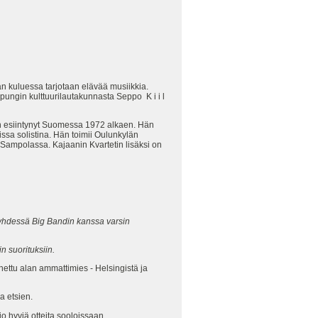
n kuluessa tarjotaan elävää musiikkia.
ungin kulttuurilautakunnasta Seppo K i i l
on esiintynyt Suomessa 1972 alkaen. Hän
ssa solistina. Hän toimii Oulunkylän
 Sampolassa. Kajaanin Kvartetin lisäksi on
 yhdessä Big Bandin kanssa varsin
n suorituksiin.
nnettu alan ammattimies - Helsingistä ja
a etsien.
o hyviä otteita sooloissaan.