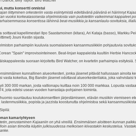
ce, Billy Taylor: Bird Watcher
i, mutta konsertti onnistui
an liittyminen orkesteriin vasta esiintymistä edeltävänä päivänä ei häirinnyt Kajaani
jan vuoksi korkeatasoisesta ohjelmistosta vain pudotettiin vaikeimmat kappaleet po
in varhaisemmassa konsertissa lähinnä
beat-musiikkia ja kansanlaulu-sovituksia, illalla
soittavat kapellimestari Ilpo Saastamoinen (kitara), Ari Kataja (basso), Markku Peim
timet) Jouni Kestin sijasta.
hjelmiston parhaimpiin kuuluvia suomalaiseen kansanmusiikkiin pohjautuvia sovituks
c Corean "Spain" improvisointeineen. Beat-linjan kappaleista kuultiin Herbie Hanco
äiskappaleesta suoraan kirjoitettu Bird Watcher, on kvartetin parhaimpia esityksiä.
immäinen kunnallinen alueorkesteri, jonka jäsenet pitävät hallussaan ainoita kev
si vasta kokeilua, Big Bandin jäsenet odottavat alueorkesterilakia, joka vahvistais
 yli 300 000 markan, josta valtionapu kuittaa noin 100 000 markkaa. Lopusta vasta
74, jota edelsi usean vuoden harrastaja-pohjainen toiminta.
ähuomio suuntautuu koulukonserttien järjestämiseen, elävän musiikin viemiseen et
toa; lastenmusiikkia, popista ja jazzista koostunutta ohjelmistoa sekä kansanmus
Sipilä:
 oman kamariyhtyeen
etin, perustaminen Kajaaniin on yhä vireillä. Ensimmäisen aloitteen kunnan palkk
olloin asian tiimoilta käytiin julkisuudessa melkoisen kiivastakin keskustelua. Vastak
hanke.