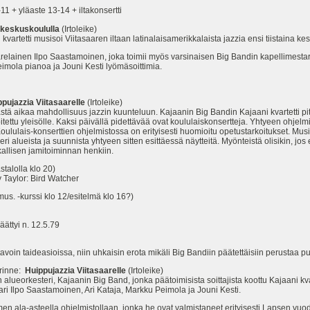
 + yläaste 13-14 + iltakonsertti
a keskuskoululla
(Irtoleike)
artetti musisoi Viitasaaren iltaan latinalaisamerikkalaista jazzia ensi tiistaina ke
elainen Ilpo Saastamoinen, joka toimii myös varsinaisen Big Bandin kapellimestarina
eimola pianoa ja Jouni Kesti lyömäsoittimia.
pujazzia Viitasaarelle
(Irtoleike)
itkästä aikaa mahdollisuus jazzin kuunteluun. Kajaanin Big Bandin Kajaani kvartetti p
rkoitettu yleisölle. Kaksi päivällä pidettävää ovat koululaiskonsertteja. Yhtyeen ohje
ululais-konserttien ohjelmistossa on erityisesti huomioitu opetustarkoitukset. Musii
 alueista ja suunnista yhtyeen sitten esittäessä näytteitä. Myönteistä olisikin, jo
kallisen jamitoiminnan henkiin.
alolla klo 20)
aylor: Bird Watcher
. -kurssi klo 12/esitelmä klo 16?)
ättyi n. 12.5.79
tavoin taideasioissa, niin uhkaisin erota mikäli Big Bandiin päätettäisiin perustaa pu
irinne:
Huippujazzia Viitasaarelle
(Irtoleike)
 alueorkesteri, Kajaanin Big Band, jonka päätoimisista soittajista koottu Kajaani kvarte
ri Ilpo Saastamoinen, Ari Kataja, Markku Peimola ja Jouni Kesti.
iemen ala-asteella ohjelmistollaan, jonka he ovat valmistaneet erityisesti Lapsen 