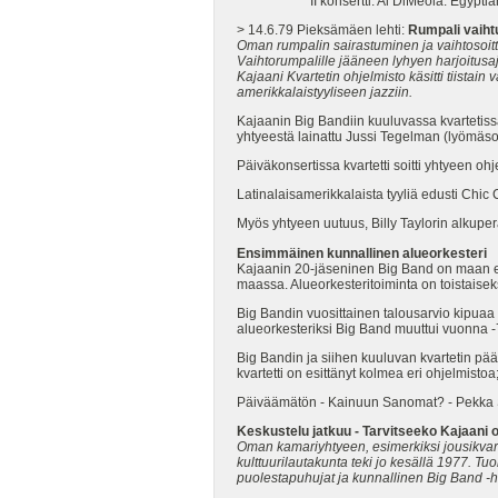
II konsertti: Al DiMeola: Egyptian Dan
> 14.6.79 Pieksämäen lehti:
Rumpali vaihtu
Oman rumpalin sairastuminen ja vaihtosoittaj
Vaihtorumpalille jääneen lyhyen harjoitusa
Kajaani Kvartetin ohjelmisto käsitti tiista
amerikkalaistyyliseen jazziin.
Kajaanin Big Bandiin kuuluvassa kvartetissa 
yhtyeestä lainattu Jussi Tegelman (lyömäsoit
Päiväkonsertissa kvartetti soitti yhtyeen o
Latinalaisamerikkalaista tyyliä edusti Chi
Myös yhtyeen uutuus, Billy Taylorin alkuper
Ensimmäinen kunnallinen alueorkesteri
Kajaanin 20-jäseninen Big Band on maan ens
maassa. Alueorkesteritoiminta on toistaisek
Big Bandin vuosittainen talousarvio kipuaa
alueorkesteriksi Big Band muuttui vuonna -
Big Bandin ja siihen kuuluvan kvartetin pä
kvartetti on esittänyt kolmea eri ohjelmis
Päiväämätön - Kainuun Sanomat? - Pekka 
Keskustelu jatkuu -
Tarvitseeko Kajaani
Oman kamariyhtyeen, esimerkiksi jousikvart
kulttuurilautakunta teki jo kesällä 1977. Tu
puolestapuhujat ja kunnallinen Big Band -