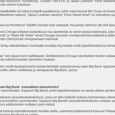
rge Harrisonin "Something", Chasen "Get It On" ja Tapani Leskisen "Polar Sweethear
van soolon huilullaan.
mpettisektio oli lujilla trumpetti-pujottelussa, joihin edesmennyt Bill Chase oli kovast
uhteellinen vaikeus. Tapani Leskisen sävellys "Polar Sweet Heart" on melodinen jazz
ara los Rumberos" tulkittiin hieman liian raskaasti. Kevyempi rytminen ote olisi täs
innä Chicago-yhtyeen tuotantoa ja osa sävelmistä oli varsin tylsää materiaalia, jota 
World" ja "Make Me Smile" olivat Chicago-osuuden onnistuneimmat esitykset ja jälk
andin rytmiryhmän svengaamaan mainiosti.
unky-vaikutteistaan huolimatta innoittaa big bandia enää kapellimestarinsa kehot
n" sen sijaan toimi mallikkaasti. Sirottelemalla Chicago-sävellykset muiden sekaan
ntui rutiininomaisten sävelmien mukaan.
ukko osoitti täysipainoisella työskentelyllään sopeutuvansa myös Big Band -tyyppisen
uultiin oikein mallikasta ja svengaavaa Big Band -jazzia.
nin Big Band - kunnallinen alueorkesteri
en alueorkesteri, Kajaanin Big Band, jonka kapellimestarina on alusta alkaen työsk
lliseen alueorkesterikokeiluun, jossa on tällä hetkellä mukana kymmenisen orkes
iva kunnallinen alueorkesteri. Kajaanin Big Bandin alueorkesterikokeilun voidaan
on päätoimisten soittajien pieni määrä.
jat toimivat ammattimaisesti musiikki-alalla, useimmat päätoimisesti Kainuun Prika
Kajaanin Big Band on valmis