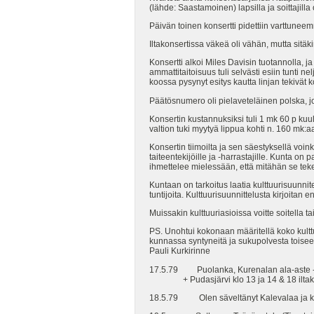
(lähde: Saastamoinen) lapsilla ja soittajil
Päivän toinen konsertti pidettiin varttuneem
Iltakonsertissa väkeä oli vähän, mutta sitäk
Konsertti alkoi Miles Davisin tuotannolla, 
ammattitaitoisuus tuli selvästi esiin tunti 
koossa pysynyt esitys kautta linjan tekivät 
Päätösnumero oli pielaveteläinen polska, jon
Konsertin kustannuksiksi tuli 1 mk 60 p kuu
valtion tuki myytyä lippua kohti n. 160 mk:a
Konsertin tiimoilta ja sen säestyksellä voinkin
taiteentekijöille ja -harrastajille. Kunta on
ihmettelee mielessään, että mitähän se teke
Kuntaan on tarkoitus laatia kulttuurisuunnit
tuntijoita. Kulttuurisuunnittelusta kirjoit
Muissakin kulttuuriasioissa voitte soitella t
PS. Unohtui kokonaan määritellä koko kultt
kunnassa syntyneitä ja sukupolvesta toiseen 
Pauli Kurkirinne
17.5.79 Puolanka, Kurenalan ala-aste - l
+ Pudasjärvi klo 13 ja 14 & 18 iltako
18.5.79 Olen säveltänyt Kalevalaa ja käy