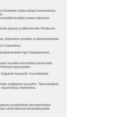
 Kvartetin soittoa tiistain konserteissa.
is.
 kvartetti keskittyi uuteen latinalais-
ola (piano) ja tällä kerralla Finnforest-
ia, Kiljanderin polskan ja Morsiuspolskan.
ckin Chameleon.
 Sovitukset tekee Ilpo Saastamoinen.
yen musiikin kunnallisia toimia koko
i toiminnan pysyvyyden.
a Kajaanin kaupunki. Kunnalliseksi
enkin syrjäkylien kouluihin. Tänä keväänä
iikista muunneltua ohjelmistoa.
aaman jousikvartetin perustamiseksi
kain olivat lähinnä konserttimusiikin