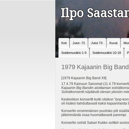
Ilpo Saast
Koti
Jutut -72
Jutut 73-
Kuvat
Mus
Soidinmusiikki 1-9
Soidinmusiikki 10-18
P
1979 Kajaanin Big Band
[1979 Kajaanin Big Band XII]
17.4.79 Kainuun Sanomat (11.4.79 konsert
Kajaanin Big Bandin aloittaman solistikonser
Solistikonsertit näyttävät olevan yleisön mi
Keskiviikon konsertti kulki otsikon "pop-kon
oli lisäksi ilahduttavasti kaksi kajaanilaista
Konsertin ensimmäinen puolisko piti sisäll
jälkimmäistä osaa huomattavasti parempi.
Konsertin solisti Sakari Kukko soitteli sool