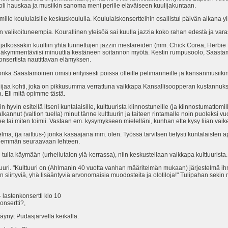
la oli hauskaa ja musiikin sanoma meni perille eläväiseen kuulijakuntaan.
mille koululaisille keskuskoululla. Koululaiskonsertteihin osallistui päivän aikana yl
in valikoituneempia. Kourallinen yleisöä sai kuulla jazzia koko rahan edestä ja vara
ja jatkossakin kuultiin yhtä tunnettujen jazzin mestareiden (mm. Chick Corea, Herbi
neljäkymmentäviisi minuuttia kestäneen soitannon myötä. Kestin rumpusoolo, Saastamoi
konsertista nautittavan elämyksen.
ka Saastamoinen omisti erityisesti poissa olleille pelimanneille ja kansanmusiikin s
lijaa kohti, joka on pikkusumma verrattuna vaikkapa Kansallisoopperan kustannuksii
a. Eli mitä opimme tästä.
 hyvin esitellä itseni kuntalaisille, kulttuurista kiinnostuneille (ja kiinnostumattomille)
 palkannut (valtion tuella) minut tänne kulttuurin ja taiteen rintamalle noin puoleksi
e tai miten toimii. Vastaan em. kysymykseen mielelläni, kunhan ette kysy liian vaik
elma, (ja raittius-) jonka kasaajana mm. olen. Työssä tarvitsen tietysti kuntalaisten
an enemmän seuraavaan lehteen.
ai tulla käymään (urheilutalon ylä-kerrassa), niin keskustellaan vaikkapa kulttuurista.
uuri. "Kulttuuri on (Ahlmanin 40 vuotta vanhan määritelmän mukaan) järjestelmä ihm
siirtyviä, yhä lisääntyviä arvonomaisia muodosteita ja olotiloja!" Tulipahan sekin 
astenkonsertti klo 10
nsertti?,
nyt Pudasjärvellä keikalla.