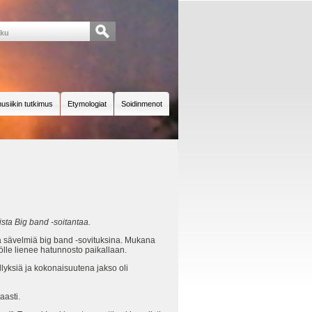
usiikin tutkimus
Etymologiat
Soidinmenot
ista Big band -soitantaa.
ita sävelmiä big band -sovituksina. Mukana
ltölle lienee hatunnosto paikallaan.
lyksiä ja kokonaisuutena jakso oli
aasti.