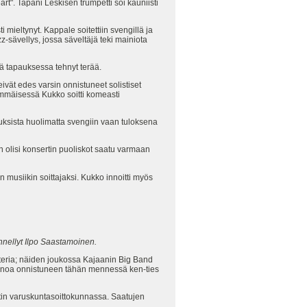
t". Tapani Leskisen trumpetti soi kauniisti
i mieltynyt. Kappale soitettiin svengillä ja
-sävellys, jossa säveltäjä teki mainiota
sä tapauksessa tehnyt terää.
eivät edes varsin onnistuneet solistiset
immäisessä Kukko soitti komeasti
uksista huolimatta svengiin vaan tuloksena
 olisi konsertin puoliskot saatu varmaan
 musiikin soittajaksi. Kukko innoitti myös
ennellyt Ilpo Saastamoinen.
teria; näiden joukossa Kajaanin Big Band
 sanoa onnistuneen tähän mennessä ken-ties
atin varuskuntasoittokunnassa. Saatujen