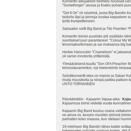
Konsertin alkujakson helmiksi nousivat Geo
"Somethingin" alussa ja Kukko puhalsi pure
"Get It On" oli sävelmä, jossa Big Bandin tru
taidolla läpi ja pinnoja nostaa kappaleen s
työtä trumpetteineen.
Salsaakin soitti Big Band ja Tito Puenten "P
Konsertin toinen puolisko piti sisällään läh
suoritukset juuri parantaneet. "Colour My 
tenorisaksofoniaan ja sai mukaansa big b
Herbie Hancockin "Chameleon" ei jaksanut f
oli varsin innotonta yrittämistä.
Ylimääräisenä kuultu "Son Of A Preacher Ma
kiinnostavammiksi, nyt mielenkiinto herpaa
Solistikonsertti-idea on mainio ja Sakari K
muita muusikoita ja niinpä paikka paikoin k
UNTO TORNIAINEN
Päiväämätön - Kajaanin Vapaa-aika:
Kajaa
Kajaanissa toimii viidettä vuotta kunnallin
Kajaanin Big Band kuuluu osana valtakunna
on ainoa ns. kevyen musiikin piirissä toim
parhaiten koko maassa, kun otetaan huomio
19-miehisen Big Bandin lähes kaikki soitta
kokemusten pohjalta voidaan todeta, että 