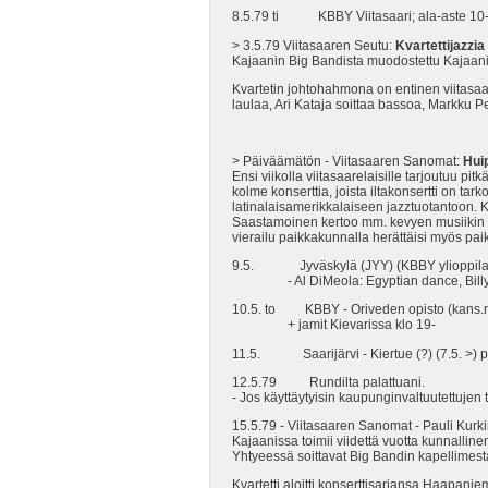
8.5.79 ti KBBY Viitasaari; ala-aste 10-11
> 3.5.79 Viitasaaren Seutu:
Kvartettijazzi
Kajaanin Big Bandista muodostettu Kajaani kv
Kvartetin johtohahmona on entinen viitasaar
laulaa, Ari Kataja soittaa bassoa, Markku P
> Päiväämätön - Viitasaaren Sanomat:
Huip
Ensi viikolla viitasaarelaisille tarjoutuu p
kolme konserttia, joista iltakonsertti on ta
latinalaisamerikkalaiseen jazztuotantoon. Ko
Saastamoinen kertoo mm. kevyen musiikin eri
vierailu paikkakunnalla herättäisi myös pai
9.5. Jyväskylä (JYY) (KBBY ylioppilast
- Al DiMeola: Egyptian dance, Billy T
10.5. to KBBY - Oriveden opisto (kans.mus
+ jamit Kievarissa klo 19-
11.5. Saarijärvi - Kiertue (?) (7.5. >) pä
12.5.79 Rundilta palattuani.
- Jos käyttäytyisin kaupunginvaltuutettujen 
15.5.79 - Viitasaaren Sanomat - Pauli Kurk
Kajaanissa toimii viidettä vuotta kunnallinen
Yhtyeessä soittavat Big Bandin kapellimesta
Kvartetti aloitti konserttisarjansa Haapan