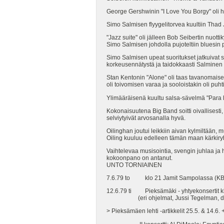
George Gershwinin "I Love You Borgy" oli hi
Simo Salmisen flyygelitorvea kuultiin Thad 
"Jazz suite" oli jälleen Bob Seibertin nuott
Simo Salmisen johdolla pujoteltiin bluesin 
Simo Salmisen upeat suoritukset jatkuivat s
korkeusennätystä ja taidokkaasti Salminen se
Stan Kentonin "Alone" oli taas tavanomaise
oli toivomisen varaa ja sooloistakin oli puht
Ylimääräisenä kuultu salsa-sävelmä "Para lo
Kokonaisuutena Big Band soitti oivallisesti,
selviytyivät arvosanalla hyvä.
Oilinghan joutui leikkiin aivan kylmiltään, 
Oiling kuuluu edelleen tämän maan kärkiry
Vaihtelevaa musisointia, svengin juhlaa ja 
kokoonpano on antanut.
UNTO TORNIAINEN
7.6.79 to klo 21 Jamit Sampolassa (KB
12.6.79 ti Pieksämäki - yhtyekonsertit k
(eri ohjelmat, Jussi Tegelman, dr
> Pieksämäen lehti -artikkelit 25.5. & 14.6