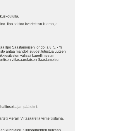
skuskoululla.
. Ilpo soittaa kvartetissa kitaraa ja
itää Ilpo Saastamoisen johdolla 8. 5. -79
lmisto antaa mahdollisuudet tutustua uuteen
kkiesitysten välissä kapellimestari
s entisen viitasaarelaisen Saastamoisen
hallinsoittajan päätoimi.
tti vieraili Viitasaarella viime tiistaina.
vuoden kunniaksi. Kuulopuheiden mukaan