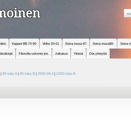
amoinen
iikki
Kajaani BB 74-80
Velho 93-01
Soiva musa-87
Soiva musa88-
Soiva m
äiväkirjat
Filosofia-uskonto jne.
Julkaisut
Yleistä
Ota yhteyttä
|
90-luku A
|
90-luku B
|
2000-06 A
|
2000-luku B