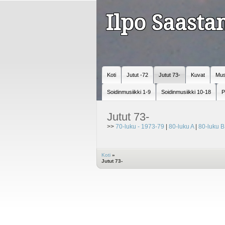
Ilpo Saast
Koti
Jutut -72
Jutut 73-
Kuvat
Mus
Soidinmusiikki 1-9
Soidinmusiikki 10-18
P
Jutut 73-
>>
70-luku - 1973-79
|
80-luku A
|
80-luku B
Koti
»
Jutut 73-