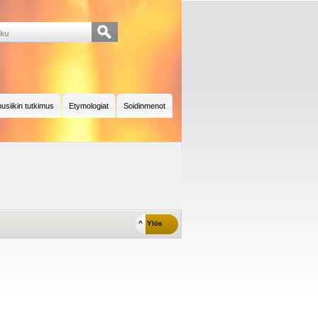
usiikin tutkimus
Etymologiat
Soidinmenot
^ Ylös