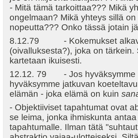
-
Mitä tämä tarkoittaa??? Mikä yht
ongelmaan? Mikä yhteys sillä o
nopeutta??? Onko tässä jotain jä
8.12.79 - Kokemukset alkava
(oivalluksesta?), joka on tärkein.
kartetaan ikuisesti.
12.12. 79 - Jos hyväksymme sä
hyväksymme jatkuvan koeteltavuu
elämän - joka elämä on kuin
san
- Objektiiviset tapahtumat ovat ab
se leima, jonka ihmiskunta antaa 
tapahtumalle. Ilman tätä "suhtaut
abstraktio vajaa-ulotteiseksi. Sil