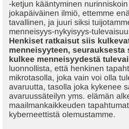
-ketjun kääntyminen nurinniskoin a
jokapäiväinen ilmiö, ettemme enä
tavallinen, ja juuri siksi tuijot
menneisyys-nykyisyys-tulevaisuu
Henkiset ratkaisut siis kulkeva
menneisyyteen, seurauksesta 
kulkee menneisyydestä tuleva
luonnollista, että henkinen tapah
mikrotasolla, joka vain voi olla t
avaruutta, tasolla joka kykenee
avaruussäteilyn yms. elämän alk
maailmankaikkeuden tapahtumat
kyberneettistä olemustamm