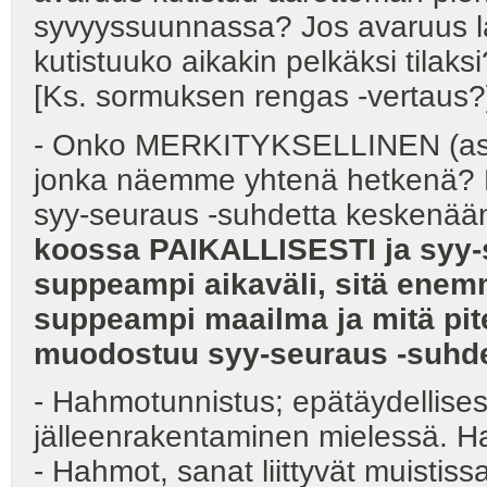
syvyyssuunnassa? Jos avaruus l
kutistuuko aikakin pelkäksi tilak
[Ks. sormuksen rengas -vertaus?
- Onko MERKITYKSELLINEN (asso
jonka näemme yhtenä hetkenä? Ka
syy-seuraus -suhdetta keskenää
koossa PAIKALLISESTI ja syy-
suppeampi aikaväli, sitä enem
suppeampi maailma ja mitä pit
muodostuu syy-seuraus -suhd
- Hahmotunnistus; epätäydellises
jälleenrakentaminen mielessä. H
- Hahmot, sanat liittyvät muistiss