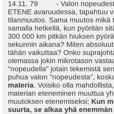
14.11. 79 - Valon nopeudesta p
ETENE avaruudessa, tapahtuu va
tilanmuutos. Sama muutos mikä
samalla hetkellä, kun pyöritän si
300 000 km pitkän hiuksen pyör
sekunnin aikana? Miten absoluutt
tähän vaikuttaa? Onko suprajoh
olemassa jokin mikrotason vasta
"nopeudella" jotain tekemistä sen
puhua valon "nopeudesta", kos
materia
. Voisiko olla mahdollist
materian eteneminen muuttua y
muutoksen etenemiseksi;
Kun ma
suurta, se alkaa yhä enemmän 