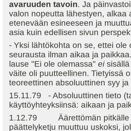
avaruuden tavoin
. Ja päinvasto
valon nopeutta lähestyen, alkaa 
etenevään esineeseen ja muuttu
asia kuin edellisen sivun perspekti
- Yksi lähtökohta on se, ettei ole
seurausta ilman aikaa ja paikkaa. 
lause "Ei ole olemassa"
ei
sisällä
väite oli puutteellinen. Tietyissä
teoreettinen absoluuttinen syy ja
15.11.79 - Absoluuttinen tieto (
käyttöyhteyksiinsä: aikaan ja pai
1.12.79 Äärettömän pitkälle johd
päättelyketju muuttuu uskoksi, jol