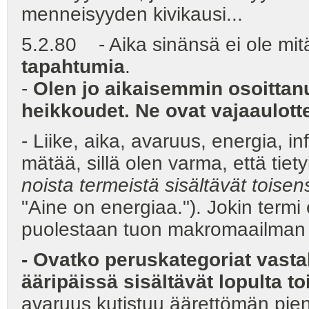
menneisyyden kivikausi...
5.2.80 - Aika sinänsä ei ole mi
tapahtumia
.
-
Olen jo aikaisemmin osoittan
heikkoudet. Ne ovat vajaaulott
- Liike, aika, avaruus, energia, in
mätää, sillä olen varma, että tie
noista termeistä sisältävät toisen
"Aine on energiaa."). Jokin term
puolestaan tuon makromaailman 
- Ovatko peruskategoriat vast
ääripäissä sisältävät lopulta 
avaruus kutistuu äärettömän pien