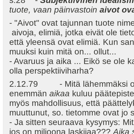
s.28 -
Subjektiivinen idealism
tuote, vaan päinvastoin
aivot ov
- "Aivot" ovat tajunnan tuote nim
aivoja, elimiä, jotka eivät ole tie
että yleensä ovat elimiä. Kun sana
muuksi kuin mitä on... ollut...
- Avaruus ja aika ... Eikö se ole
olla perspektiiviharha?
2.12.79 - Mitä lähemmäksi obje
enemmän
aikaa
kuluu päätepist
myös mahdollisuus, että päättely
muuttunut, so. tietomme ovat jo 
- Ja sitten seuraava kysymys: Mit
jos on miljoona laskijaa???
Aika 