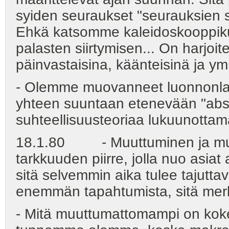
syiden seuraukset "seurauksien syi
Ehkä katsomme kaleidoskooppiku
palasten siirtymisen... On harjoi
päinvastaisina, käänteisinä ja ym
- Olemme muovanneet luonnonlaki
yhteen suuntaan etenevään "abso
suhteellisuusteoriaa lukuunottam
18.1.80 - Muuttuminen ja muu
tarkkuuden piirre, jolla nuo asi
sitä selvemmin aika tulee tajutta
enemmän tapahtumista, sitä mer
- Mitä muuttumattomampi on kok