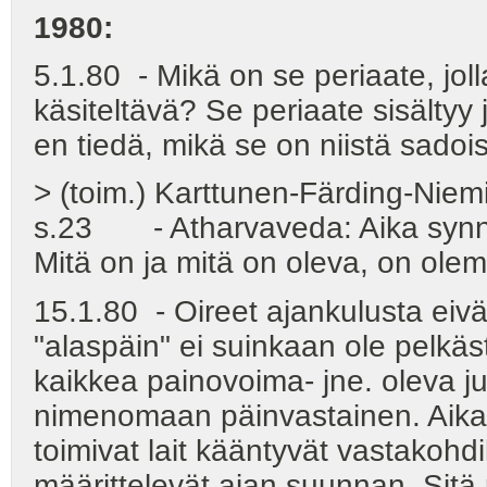
1980:
5.1.80 - Mikä on se periaate, jol
käsiteltävä? Se periaate sisältyy 
en tiedä, mikä se on niistä sadois
> (toim.) Karttunen-Färding-Nie
s.23 - Atharvaveda: Aika synnyt
Mitä on ja mitä on oleva, on ole
15.1.80 - Oireet ajankulusta eivät 
"alaspäin" ei suinkaan ole pelkäs
kaikkea painovoima- jne. oleva 
nimenomaan päinvastainen. Aika 
toimivat lait kääntyvät vastakohdi
määrittelevät ajan suunnan. Sitä