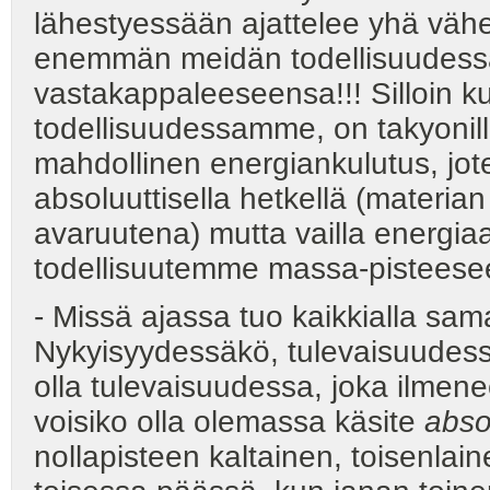
lähestyessään ajattelee yhä vä
enemmän meidän todellisuudess
vastakappaleeseensa!!! Silloin 
todellisuudessamme, on takyonill
mahdollinen energiankulutus, jote
absoluuttisella hetkellä (materia
avaruutena) mutta vailla energia
todellisuutemme massa-pisteesee
- Missä ajassa tuo kaikkialla sama
Nykyisyydessäkö, tulevaisuudes
olla tulevaisuudessa, joka ilmen
voisiko olla olemassa käsite
abso
nollapisteen kaltainen, toisenlai