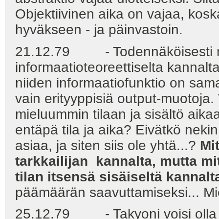
Objektiivinen aika on vajaa, kosk
hyväkseen - ja päinvastoin.
21.12.79 - Todennäköisesti muo
informaatioteoreettiselta kannalta 
niiden informaatiofunktio on sam
vain erityyppisiä output-muotoja. 
mieluummin tilaan ja sisältö aika
entäpä tila ja aika? Eivätkö neki
asiaa, ja siten siis ole yhtä...?
Mi
tarkkailijan kannalta, mutta mi
tilan itsensä sisäiseltä kannalt
päämäärän saavuttamiseksi... Mi
25.12.79 - Takyoni voisi olla