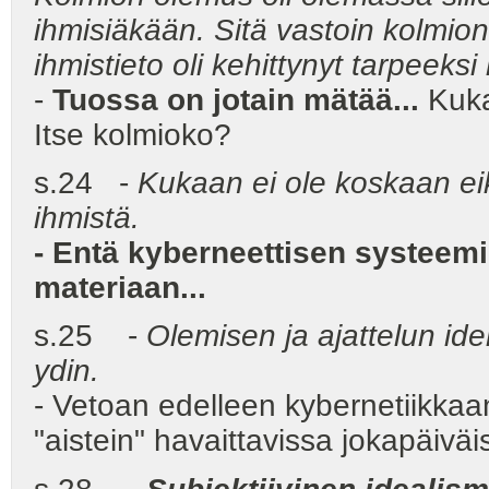
ihmisiäkään. Sitä vastoin kolmion 
ihmistieto oli kehittynyt tarpeeksi 
-
Tuossa on jotain mätää...
Kuka
Itse kolmioko?
s.24 -
Kukaan ei ole koskaan ei
ihmistä.
- Entä kyberneettisen systeemi
materiaan...
s.25 -
Olemisen ja ajattelun id
ydin.
- Vetoan edelleen kybernetiikkaa
"aistein" havaittavissa jokapäivä