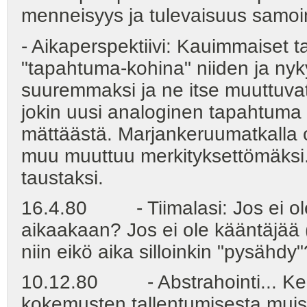
menneisyys ja tulevaisuus samoin 
- Aikaperspektiivi: Kauimmaiset 
"tapahtuma-kohina" niiden ja nyky
suuremmaksi ja ne itse muuttuvat 
jokin uusi analoginen tapahtuma "k
mättäästä. Marjankeruumatkalla ol
muu muuttuu merkityksettömäksi. 
taustaksi.
16.4.80 - Tiimalasi: Jos ei ole 
aikaakaan? Jos ei ole kääntäjää
niin eikö aika silloinkin "pysähdy"
10.12.80 - Abstrahointi... Ken
kokemusten tallentumisesta muistii