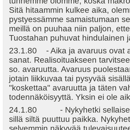
tunnemme olomme, koska makro- 
Sitä hitaammin kulkee aika, ole
pystyessämme samaistumaan sekä
meillä on puuhaa niin paljon, et
Tuostahan puhuvat hindulainen j
23.1.80 - Aika ja avaruus ovat a
sanat. Realisoituakseen tarvitsee 
so. avaruutta. Avaruus puolestaan
jotain liikkuvaa tai pysyvää sisä
"koskettaa" avaruutta ja täten v
todennäköisyyttä. Yksin ei ole ai
24.1.80 - Nykyhetki sellaisena
sillä siltä puuttuu paikka. Nykyhet
selvemmin näkyvää tulevaisuutee