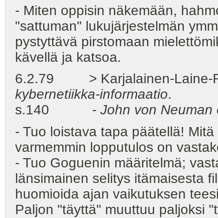
- Miten oppisin näkemään, hah
"sattuman" lukujärjestelmän ymm
pystyttävä pirstomaan mielettömiks
kävellä ja katsoa.
6.2.79 > Karjalainen-Laine-R
kybernetiikka-informaatio
.
s.140
- John von Neuman on
- Tuo loistava tapa päätellä! Mitä
varmemmin lopputulos on vastako
- Tuo Goguenin määritelmä; vasta
länsimainen selitys itämaisesta f
huomioida ajan vaikutuksen teesi
Paljon "täyttä" muuttuu paljoksi "