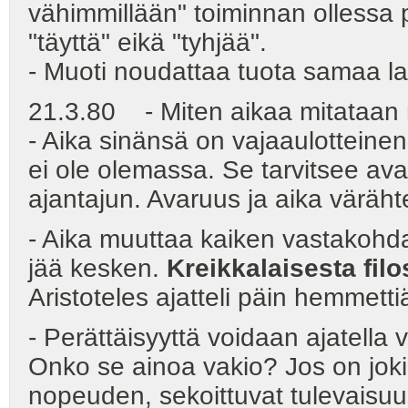
vähimmillään" toiminnan ollessa pu
"täyttä" eikä "tyhjää".
- Muoti noudattaa tuota samaa la
21.3.80 - Miten aikaa mitataan 
- Aika sinänsä on vajaaulotteinen 
ei ole olemassa. Se tarvitsee av
ajantajun. Avaruus ja aika väräht
- Aika muuttaa kaiken vastakohda
jää kesken.
Kreikkalaisesta fil
Aristoteles ajatteli päin hemmetti
- Perättäisyyttä voidaan ajatella 
Onko se ainoa vakio? Jos on jokin
nopeuden, sekoittuvat tulevaisu