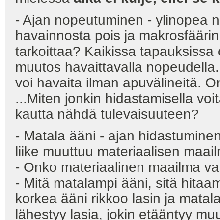
- Ajan nopeutuminen - ylinopea 
havainnosta pois ja makrosfäärin 
tarkoittaa? Kaikissa tapauksissa 
muutos havaittavalla nopeudella. 
voi havaita ilman apuvälineitä. 
...Miten jonkin hidastamisella vo
kautta nähdä tulevaisuuteen?
- Matala ääni - ajan hidastumine
liike muuttuu materiaalisen maail
- Onko materiaalinen maailma vain
- Mitä matalampi ääni, sitä hita
korkea ääni rikkoo lasin ja matal
lähestyy lasia, jokin etääntyy muuri