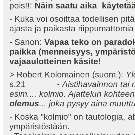
pois!!!
Näin saatu aika käytet
- Kuka voi osoittaa todellisen pit
ajasta ja paikasta riippumattomia 
- Sanon:
Vapaa teko on paradoks
paikka (menneisyys, ympäristö,
vajaaulotteinen käsite!
> Robert Kolomainen (suom.):
Yl
s.21 -
Aistihavainnon tai 
esim.... kolmio. Ajattelun kohteen
olemus
... joka pysyy aina muut
- Koska "kolmio" on tautologia, ab
ympäristöstään.