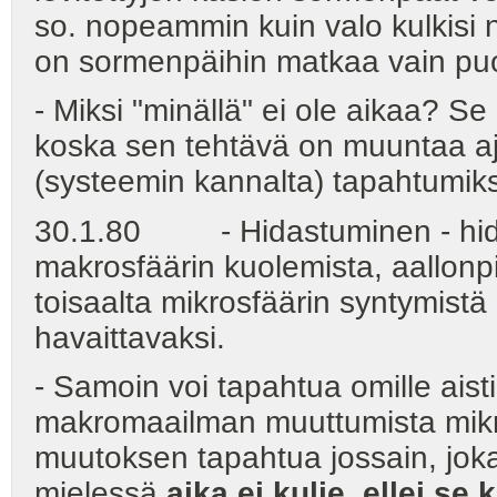
so. nopeammin kuin valo kulkisi n
on sormenpäihin matkaa vain puole
- Miksi "minällä" ei ole aikaa? Se
koska sen tehtävä on muuntaa aja
(systeemin kannalta) tapahtumiks
30.1.80 - Hidastuminen - hida
makrosfäärin kuolemista, aallonp
toisaalta mikrosfäärin syntymistä
havaittavaksi.
- Samoin voi tapahtua omille ais
makromaailman muuttumista mikr
muutoksen tapahtua jossain, jok
mielessä
aika ei kulje, ellei se