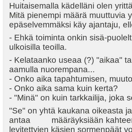
Huitaisemalla kädelläni olen yritt
Mitä pienempi määrä muuttuvia ym
epäselvemmäksi käy ajantaju, elle
- Ehkä toiminta onkin sisä-puolel
ulkoisilla teoilla.
- Kelataanko useaa (?) "aikaa" t
aamulla nuorempana...
- Onko aika tapahtumisen, muut
- Onko aika sama kuin kerta?
- "Minä" on kuin tarkkailija, joka
"Se" on yhtä kaukana oikeasta j
antaa määräyksiään kahteen p
levitettyjen käsien sormenpäät v