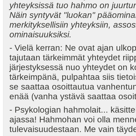
yhteyksissä tuo hahmo on juurtunu
Näin syntyvät "luokan" pääominais
merkityksellisiin yhteyksiin, asso
ominaisuuksiksi.
- Vielä kerran: Ne ovat ajan ulkopu
tajutaan tärkeimmät yhteydet riip
järjestyksessä nuo yhteydet on k
tärkeimpänä, pulpahtaa siis tietoi
se saattaa osoittautua vanhentune
enää (vanha ystävä saattaa osoitt
- Psykologian hahmolait... käsit
ajassa! Hahmohan voi olla menn
tulevaisuudestaan. Me vain täy