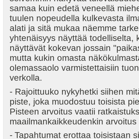
samaa kuin edetä veneellä miehen
tuulen nopeudella kulkevasta ilm
alati ja sitä mukaa näemme tark
yhtenäisyys näyttää todelliselta, 
näyttävät kokevan jossain "paika
mutta kukin omasta näkökulmasta
olemassaolo varmistettaisiin tuon
verkolla.
- Rajoittuuko nykyhetki siihen 
piste, joka muodostuu toisista pie
Pisteen arvoitus vaatii ratkaistuk
maailmankaikkeudenkin arvoitus .
- Tapahtumat erottaa toisistaan si