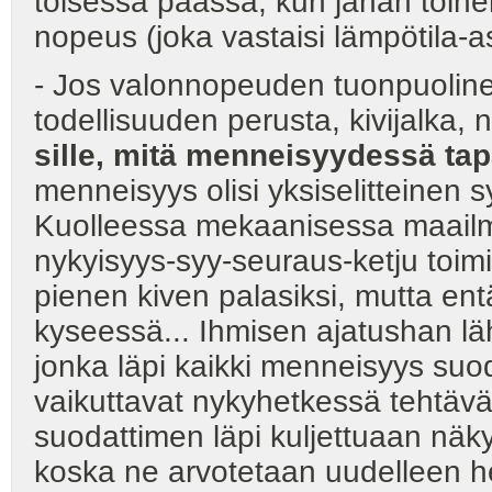
toisessa päässä, kun janan toine
nopeus (joka vastaisi lämpötila-ast
- Jos valonnopeuden tuonpuoline
todellisuuden perusta, kivijalka, ni
sille, mitä menneisyydessä ta
menneisyys olisi yksiselitteinen 
Kuolleessa mekaanisessa maailm
nykyisyys-syy-seuraus-ketju toimi
pienen kiven palasiksi, mutta en
kyseessä... Ihmisen ajatushan lä
jonka läpi kaikki menneisyys su
vaikuttavat nykyhetkessä tehtävä
suodattimen läpi kuljettuaan nä
koska ne arvotetaan uudelleen he