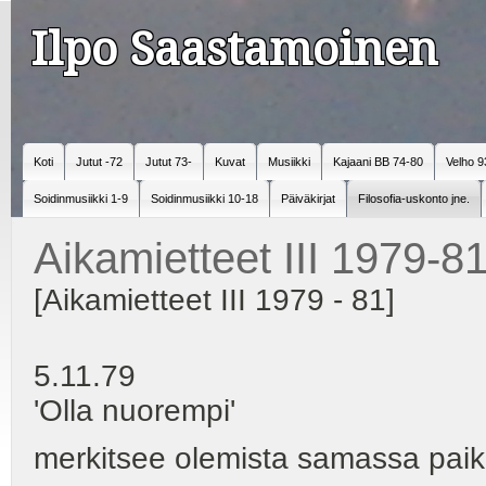
Ilpo Saastamoinen
Koti
Jutut -72
Jutut 73-
Kuvat
Musiikki
Kajaani BB 74-80
Velho 9
Soidinmusiikki 1-9
Soidinmusiikki 10-18
Päiväkirjat
Filosofia-uskonto jne.
Aikamietteet III 1979-8
[Aikamietteet III 1979 - 81]
5.11.79
'Olla nuorempi'
merkitsee olemista samassa pai