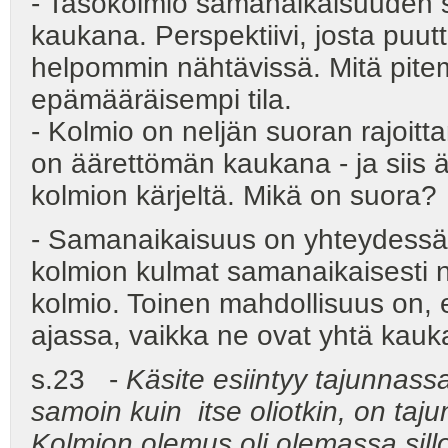
- Tasokolmio samanaikaisuuden s
kaukana. Perspektiivi, josta puuttu
helpommin nähtävissä. Mitä pitem
epämääräisempi tila.
- Kolmio on neljän suoran rajoitta
on äärettömän kaukana - ja siis 
kolmion kärjeltä. Mikä on suora?
- Samanaikaisuus on yhteydessä l
kolmion kulmat samanaikaisesti 
kolmio. Toinen mahdollisuus on, 
ajassa, vaikka ne ovat yhtä kauka
s.23 -
Käsite esiintyy tajunnas
samoin kuin itse oliotkin, on taj
Kolmion olemus oli olemassa silloin