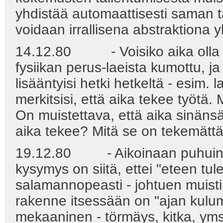
yhdistää automaattisesti saman t
voidaan irrallisena abstraktiona
14.12.80 - Voisiko aika olla ene
fysiikan perus-laeista kumottu, 
lisääntyisi hetki hetkeltä - esim
merkitsisi, että aika tekee työtä. 
On muistettava, että aika sinänsä
aika tekee? Mitä se on tekemätt
19.12.80 - Aikoinaan puhuin pa
kysymys on siitä, ettei "eteen tul
salamannopeasti - johtuen muisti
rakenne itsessään on "ajan kulum
mekaaninen - törmäys, kitka, ym