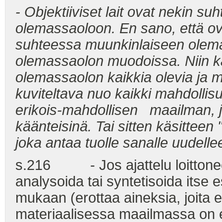
- Objektiiviset lait ovat nekin
olemassaoloon. En sano, että ov
suhteessa muunkinlaiseen olemas
olemassaolon muodoissa. Niin k
olemassaolon kaikkia olevia ja 
kuviteltava nuo kaikki mahdollis
erikois-mahdollisen maailman, jos
käänteisinä. Tai sitten käsitteen
joka antaa tuolle sanalle uudelle
s.216 - Jos ajattelu loittonee o
analysoida tai syntetisoida itse 
mukaan (erottaa aineksia, joita e
materiaalisessa maailmassa on er