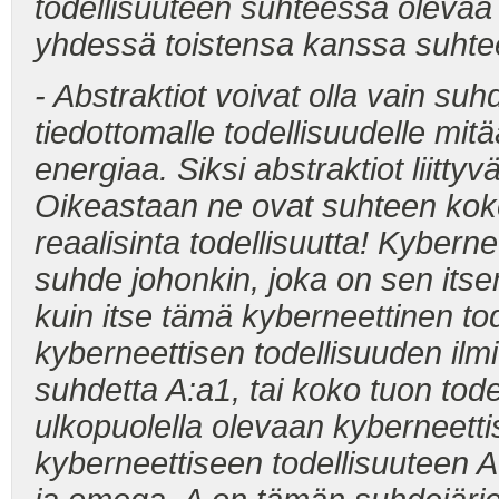
todellisuuteen suhteessa olevaa
yhdessä toistensa kanssa suhtee
- Abstraktiot voivat olla vain suh
tiedottomalle todellisuudelle mitää
energiaa. Siksi abstraktiot liitty
Oikeastaan ne ovat suhteen kok
reaalisinta todellisuutta! Kybernee
suhde johonkin, joka on sen itse
kuin itse tämä kyberneettinen to
kyberneettisen todellisuuden ilm
suhdetta A:a
1
, tai koko tuon tod
ulkopuolella olevaan kyberneetti
kyberneettiseen todellisuuteen A: