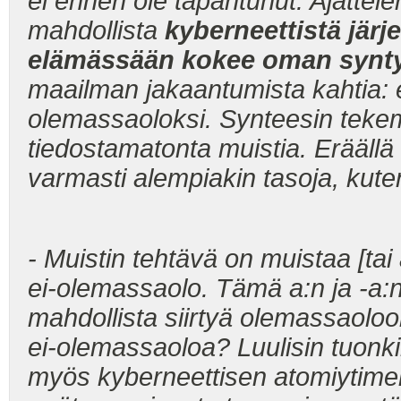
ei ennen ole tapahtunut. Ajattelen
mahdollista
kyberneettistä järj
elämässään kokee oman syn
maailman jakaantumista kahtia:
olemassaoloksi. Synteesin tekemin
tiedostamatonta muistia. Eräällä 
varmasti alempiakin tasoja, kute
- Muistin tehtävä on muistaa [tai
ei-olemassaolo. Tämä a:n ja -a:
mahdollista siirtyä olemassaoloon
ei-olemassaoloa? Luulisin tuon
myös kyberneettisen atomiytimen