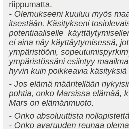
riippumatta.
- Olemukseeni kuuluu myös ma
itsestään. Käsitykseni tosioleva
potentiaaliselle käyttäytymisell
ei aina näy käyttäytymisessä, jo
ympäristööni, sopeutumispyrkimy
ympäristössäni esiintyy maailma
hyvin kuin poikkeavia käsityksiä 
- Jos elämä määritellään nykyisin 
pohtia, onko Marsissa elämää, ko
Mars on elämänmuoto.
- Onko absoluuttista nollapistet
- Onko avaruuden reunaa olem