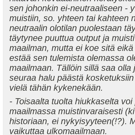
sen johonkin ei-neutraaliseen - y
muistiin, so. yhteen tai kahteen 
neutraalin olotilan puolestaan täy
täytynee puuttua output ja muist
maailman, mutta ei koe sitä eikä
estää sen tulemista olemassa 
maailmaan. Tällöin sillä saa olla j
seuraa halu päästä kosketuksiin
vielä tähän kykenekään.
- Toisaalta tuolta hiukkaselta voi 
maailmassa muistinvaraisesti (ki
historiaan, ei nykyisyyteen(!?). 
vaikuttaa ulkomaailmaan.