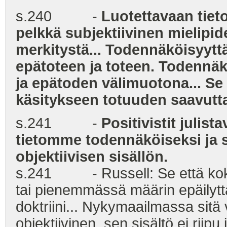
s.240 -
Luotettavaan tie
pelkkä subjektiivinen mielipide 
merkitystä... Todennäköisyyttä
epätoteen ja toteen. Todennäk
ja epätoden välimuotona... Se
käsitykseen totuuden saavut
s.241 -
Positivistit juli
tietomme todennäköiseksi ja s
objektiivisen sisällön.
s.241 - Russell: Se että koko
tai pienemmässä määrin epäily
doktriini... Nykymaailmassa sitä 
objektiivinen, sen sisältö ei rii