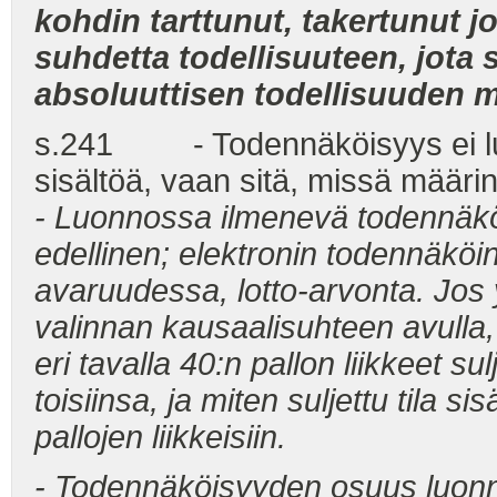
kohdin tarttunut, takertunut 
suhdetta todellisuuteen, jota
absoluuttisen todellisuuden 
s.241 - Todennäköisyys ei luo
sisältöä, vaan sitä, missä määrin 
- Luonnossa ilmenevä todennäköi
edellinen; elektronin todennäköi
avaruudessa, lotto-arvonta. Jos 
valinnan kausaalisuhteen avull
eri tavalla 40:n pallon liikkeet s
toisiinsa, ja miten suljettu tila s
pallojen liikkeisiin.
- Todennäköisyyden osuus luonno