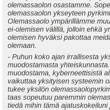
olemassaolon osastamme. Sopeu
olemassaolon ykseyteen pyrkimi
Olemassaolo ympärillämme muuttu
ei-olemisen välillä, jolloin ehkä
olemisen hyväksi pakottaa meid
olemaan.
- Puhun koko ajan irrallisesta y
muodostamasta yhteiskunnasta.
muodostama, kyberneettisistä a
vaikuttaa yksityisen systeemin
tukee yksilön olemassaolopyrkimy
taas sopeutuu paremmin olemassa
tiedä mihin tämä ajatuskokeiluni 