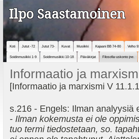
Ilpo Saastamoinen
Koti
Jutut -72
Jutut 73-
Kuvat
Musiikki
Kajaani BB 74-80
Velho 9
Soidinmusiikki 1-9
Soidinmusiikki 10-18
Päiväkirjat
Filosofia-uskonto jne.
Informaatio ja marxism
[Informaatio ja marxismi V 11.1.1
s.216 - Engels: Ilman analyysiä 
- Ilman kokemusta ei ole oppimi
tuo termi tiedostetaan, so. tapa