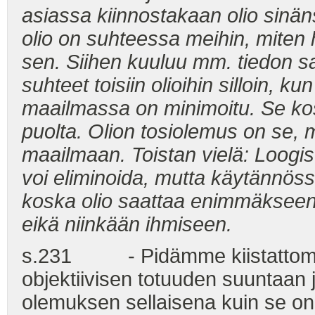
asiassa kiinnostakaan olio sinäns
olio on suhteessa meihin, mite
sen. Siihen kuuluu mm. tiedon sa
suhteet toisiin olioihin silloin,
maailmassa on minimoitu. Se kosk
puolta. Olion tosiolemus on se,
maailmaan. Toistan vielä: Loogis
voi eliminoida, mutta käytännöss
koska olio saattaa enimmäksee
eikä niinkään ihmiseen.
s.231 - Pidämme kiistattomana 
objektiivisen totuuden suuntaan j
olemuksen sellaisena kuin se o