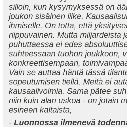
silloin, kun kysymyksessä on ä
joukon sisäinen liike. Kausaalisu
ihmiselle. On totta, että yksityis
riippuvainen. Mutta miljardeista j
puhuttaessa ei edes absoluuttise
suhteessaan tuohon joukkoon, v
konkreettisempaan, toimivampaan
Vain se auttaa häntä tässä
tilan
sopeutumisen tiellä. Meitä ei aut
kausaalivoimia. Sama pätee suh
niin kuin alan uskoa - on jotain mo
esineen kaltaista,
-
Luonnossa ilmenevä todennäk