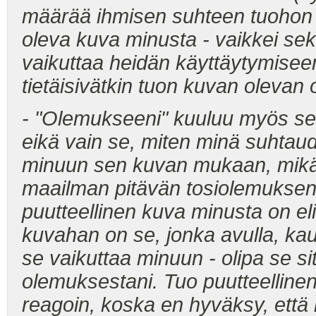
määrää ihmisen suhteen tuohon il
oleva kuva minusta - vaikkei se
vaikuttaa heidän käyttäytymise
tietäisivätkin tuon kuvan olevan 
- "Olemukseeni" kuuluu myös se
eikä vain se, miten minä suhta
minuun sen kuvan mukaan, mikä 
maailman pitävän tosiolemuksena
puutteellinen kuva minusta on eli
kuvahan on se, jonka avulla, ka
se vaikuttaa minuun - olipa se sit
olemuksestani. Tuo puutteelline
reagoin, koska en hyväksy, että