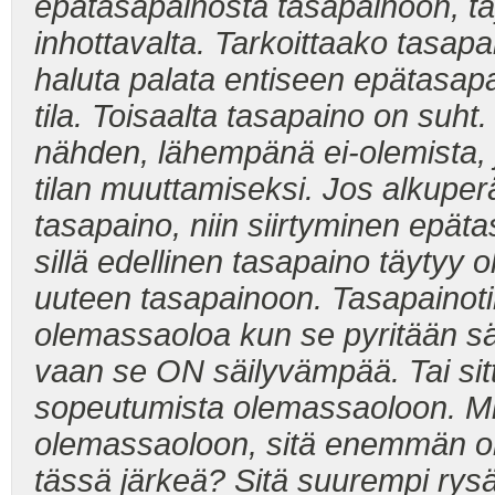
epätasapainosta tasapainoon, tä
inhottavalta. Tarkoittaako tasapa
haluta palata entiseen epätasap
tila. Toisaalta tasapaino on suht
nähden, lähempänä ei-olemista, 
tilan muuttamiseksi. Jos alkuperä
tasapaino, niin siirtyminen ep
sillä edellinen tasapaino
täytyy ol
uuteen tasapainoon. Tasapainoti
olemassaoloa kun se pyritään säil
vaan se ON säilyvämpää. Tai si
sopeutumista olemassaoloon. 
olemassaoloon, sitä enemmän 
tässä järkeä? Sitä suurempi rysäys