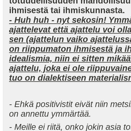
totuudellisuuden mahdollisuu
ihmisestä tai ihmiskunnasta.
- Huh huh - nyt sekosin! Ymmä
ajattelevat että ajattelu voi oll
sen (ajattelun vaiko ajattelus
on riippumaton ihmisestä ja i
idealismia, niin ei sitten mikää
ajattelu, joka ei ole riippuva
tuo on dialektiseen materiali
- Ehkä positivistit eivät niin me
on annettu ymmärtää.
- Meille ei riitä, onko jokin asia 