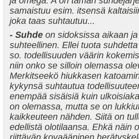
ja omega. A on tämän suhdejärje
samaistuu esim. itsensä kaltaisi
joka taas suhtautuu...
- Suhde
on sidoksissa aikaan ja
suhteellinen. Ellei tuota suhdetta
so. todellisuuden väärin kokemist
niin onko se silloin olemassa ol
Merkitseekö hiukkasen katoamine
kykynsä suhtautua todellisuutee
enempää sisäisiä kuin ulkoisiaka
on olemassa, mutta se on lukkiu
kaikkeuteen nähden. Siitä on tull
edellistä olotilaansa. Ehkä näin o
riittävän kovaääninen herätyskel