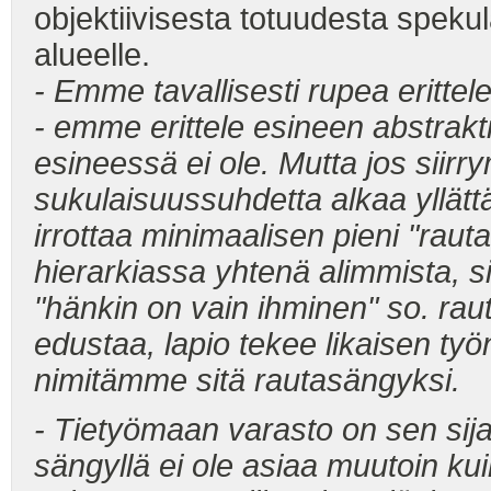
objektiivisesta totuudesta spekul
alueelle.
- Emme tavallisesti rupea erittel
- emme erittele esineen abstraktio
esineessä ei ole. Mutta jos siirr
sukulaisuussuhdetta alkaa yllät
irrottaa minimaalisen pieni "raut
hierarkiassa yhtenä alimmista, s
"hänkin on vain ihminen" so. rau
edustaa, lapio tekee likaisen ty
nimitämme sitä rautasängyksi.
- Tietyömaan varasto on sen sija
sängyllä ei ole asiaa muutoin ku