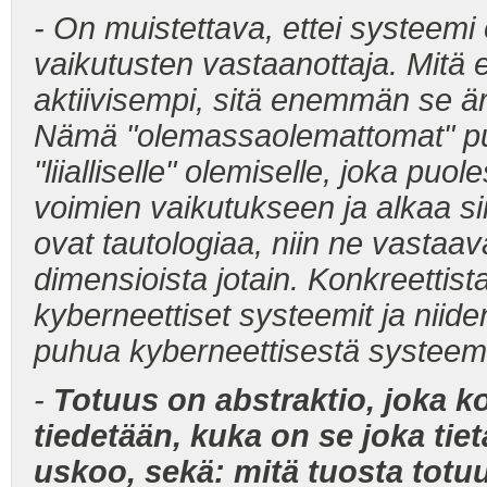
- On muistettava, ettei systeemi
vaikutusten vastaanottaja. Mitä
aktiivisempi, sitä enemmän se 
Nämä "olemassaolemattomat" puol
"liialliselle" olemiselle, joka pu
voimien vaikutukseen ja alkaa s
ovat tautologiaa, niin ne vastaa
dimensioista jotain. Konkreettist
kyberneettiset systeemit ja niid
puhua kyberneettisestä systeemi
-
Totuus on abstraktio, joka ko
tiedetään, kuka on se joka tie
uskoo, sekä: mitä tuosta totuu