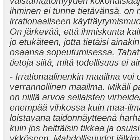
väistämättömyyden kokonaislaaju
ihminen ei tunne tietävänsä, o
irrationaaliseen käyttäytymismuo
On järkevää, että ihmiskunta kai
jo etukäteen, jotta tietäisi ainak
osaansa sopeutumisessa. Tahatto
tietoja siitä, mitä todellisuus ei 
- Irrationaalinenkin maailma voi 
verrannollinen maailma. Mikäli pä
on niillä arvoa sellaisten virheid
enempää vihkossa kuin maa-ilmas
loistavana taidonnäytteenä har
kuin jos heittäisin tikkaa ja osuis
ykköseen. Mahdollisuudet jälkim