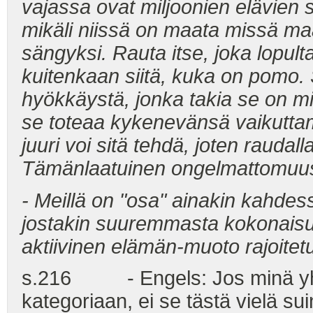
vajassa ovat miljoonien elävien
mikäli niissä on maata missä maa
sängyksi. Rauta itse, joka lopulta
kuitenkaan siitä, kuka on pomo.
hyökkäystä, jonka takia se on m
se toteaa kykenevänsä vaikuttama
juuri voi sitä tehdä, joten raudal
Tämänlaatuinen ongelmattomuus
- Meillä on "osa" ainakin kahdes
jostakin suuremmasta kokonaisuu
aktiivinen elämän-muoto rajoite
s.216 - Engels: Jos minä yhd
kategoriaan, ei se tästä vielä s