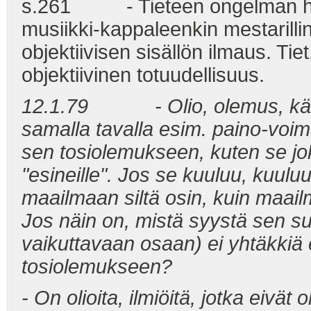
s.261 - Tieteen ongelman hien
musiikki-kappaleenkin mestarilli
objektiivisen sisällön ilmaus. Tie
objektiivinen totuudellisuus.
12.1.79
- Olio, olemus, käs
samalla tavalla esim. paino-voim
sen tosiolemukseen, kuten se jo
"esineille". Jos se kuuluu, kuu
maailmaan siltä
osin, kuin maail
Jos näin on, mistä syystä sen 
vaikuttavaan osaan) ei yhtäkkiä
tosiolemukseen?
- On olioita, ilmiöitä, jotka eivät 