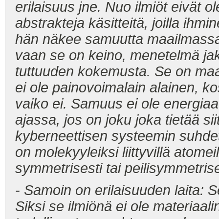
erilaisuus jne. Nuo ilmiöt eivät 
abstrakteja käsitteitä, joilla i
hän näkee samuutta maailmassa, 
vaan se on keino, menetelmä ja
tuttuuden kokemusta. Se on ma
ei ole painovoimalain alainen, ko
vaiko ei. Samuus ei ole energiaa 
ajassa, jos on joku joka tietää s
kyberneettisen systeemin suhde
on molekyyleiksi liittyvillä atom
symmetrisesti tai peilisymmetrise
- Samoin on erilaisuuden laita: 
Siksi se ilmiönä ei ole materiaal