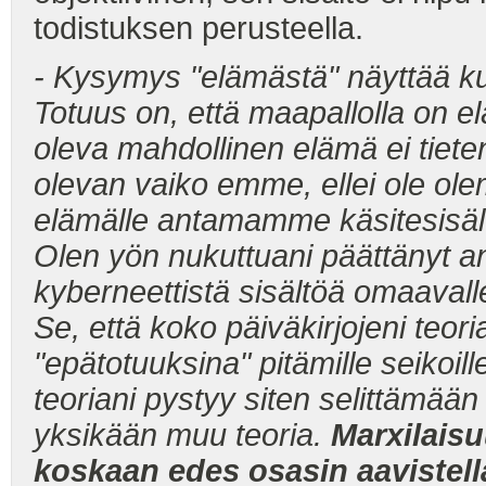
todistuksen perusteella.
- Kysymys "elämästä" näyttää ku
Totuus on, että maapallolla on 
oleva mahdollinen elämä ei tiete
olevan vaiko emme, ellei ole ol
elämälle antamamme käsitesisält
Olen yön nukuttuani päättänyt a
kyberneettistä sisältöä omaavall
Se, että koko päiväkirjojeni teo
"epätotuuksina" pitämille seikoil
teoriani pystyy siten selittämä
yksikään muu teoria.
Marxilais
koskaan edes osasin aavistella