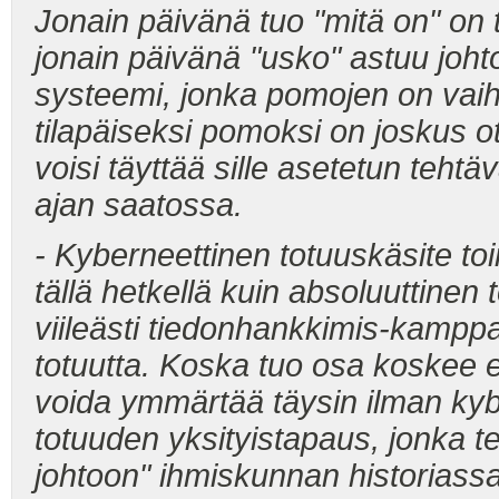
Jonain päivänä tuo "mitä on" on
jonain päivänä "usko" astuu joht
systeemi, jonka pomojen on vaihdut
tilapäiseksi pomoksi on joskus ot
voisi täyttää sille asetetun teh
ajan saatossa.
- Kyberneettinen totuuskäsite 
tällä hetkellä kuin absoluuttinen
viileästi tiedonhankkimis-kamp
totuutta. Koska tuo osa koskee eri
voida ymmärtää täysin ilman kyb
totuuden yksityistapaus, jonka 
johtoon" ihmiskunnan historiassa