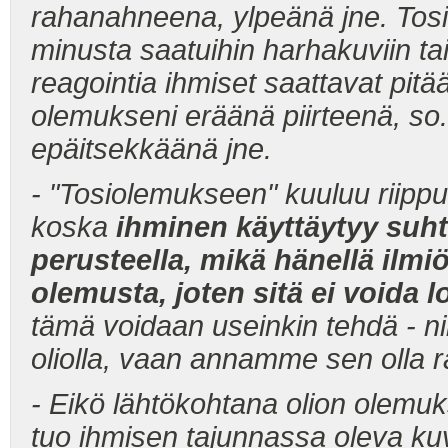
rahanahneena, ylpeänä jne. Tosi
minusta saatuihin harhakuviin ta
reagointia ihmiset saattavat pit
olemukseni eräänä piirteenä, so.
epäitsekkäänä jne.
- "Tosiolemukseen" kuuluu riipp
koska
ihminen käyttäytyy suh
perusteella, mikä hänellä ilmi
olemusta, joten sitä ei voida l
tämä voidaan useinkin tehdä - n
oliolla, vaan annamme sen olla 
- Eikö lähtökohtana olion olemuk
tuo ihmisen tajunnassa oleva kuv