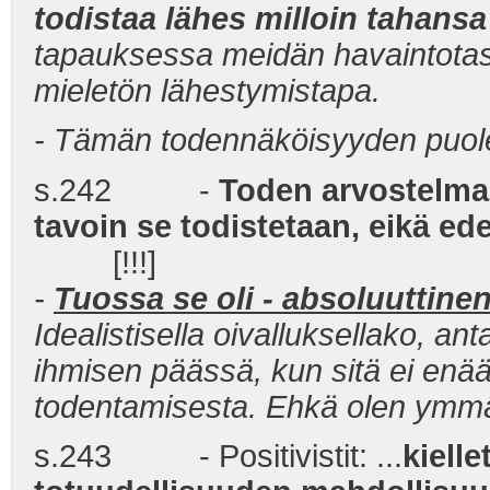
todistaa lähes milloin tahansa
tapauksessa meidän havaintotaso
mieletön lähestymistapa.
- Tämän todennäköisyyden puole
s.242 -
Toden arvostelman s
tavoin se todistetaan, eikä ede
[!!!]
-
Tuossa se oli - absoluuttinen
Idealistisella oivalluksellako, a
ihmisen päässä, kun sitä ei enä
todentamisesta. Ehkä olen y
s.243 - Positivistit: ...
kielle