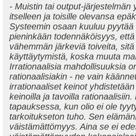
- Muistin tai output-järjestelmän 
itselleen ja toisille olevansa ep
Systeemin osaan kuuluu pyytää 
pieninkään todennäköisyys, että a
vähemmän järkeviä toiveita, sitä
käyttäytymistä, koska muuta mahdo
Irrationaalisia mahdollisuuksia
rationaalisiakin - ne vain käänne
irrationaaliset keinot yhdistetään 
keinoilla ja tavoilla rationaalisii
tapauksessa, kun olio ei ole ty
tarkoitukseton tuho. Sen elämä
väistämättömyys. Aina se ei edes