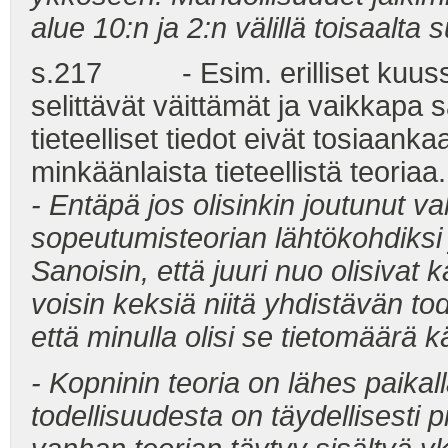
alue 10:n ja 2:n välillä toisaalta
s.217 - Esim. erilliset kuussa
selittävät väittämät ja vaikka
tieteelliset tiedot eivät tosiaank
minkäänlaista tieteellistä teoriaa.
- Entäpä jos olisinkin joutunut v
sopeutumisteorian lähtökohdiksi j
Sanoisin, että juuri nuo olisivat k
voisin keksiä niitä yhdistävän tod
että minulla olisi se tietomäärä k
- Kopninin teoria on lähes paika
todellisuudesta on täydellisesti pi