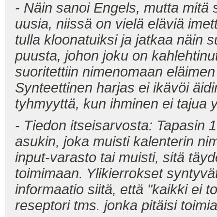
- Näin sanoi Engels, mutta mitä
uusia, niissä on vielä eläviä ime
tulla kloonatuiksi ja jatkaa näin 
puusta, johon joku on kahlehtinu
suoritettiin nimenomaan eläimen
Synteettinen harjas ei ikävöi äi
tyhmyyttä, kun ihminen ei tajua y
- Tiedon itseisarvosta: Tapasin 
asukin, joka muisti kalenterin ni
input-varasto tai muisti, sitä täyd
toimimaan. Ylikierrokset syntyvät
informaatio siitä, että "kaikki ei to
reseptori tms. jonka pitäisi toimia,