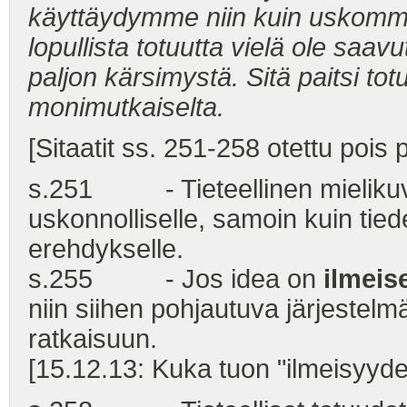
käyttäydymme niin kuin uskom
lopullista totuutta vielä ole saa
paljon kärsimystä. Sitä paitsi t
monimutkaiselta.
[Sitaatit ss. 251-258 otettu pois 
s.251 - Tieteellinen mielikuv
uskonnolliselle, samoin kuin tie
erehdykselle.
s.255 - Jos idea on
ilmeis
niin siihen pohjautuva järjestelm
ratkaisuun.
[15.12.13: Kuka tuon "ilmeisyyde