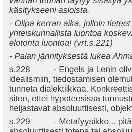
vanhan teorian täytyy sisältyä 
käsitykseeni asioista.
- Olipa kerran aika, jolloin tieteet
yhteiskunnallista luontoa koskevii
elotonta luontoa! (vrt.s.221)
- Palan jännityksestä lukea Ahma
s.228 - Engels ja Lenin olivat s
idealismiin, tiedostamisen olem
tunneta dialektiikkaa. Konkreetti
siten, ettei hypoteesissa tunnus
heijastavat absoluuttisesti, objekt
s.229 - Metafyysikko... pitää
absoluuttisesti totena tai absolu