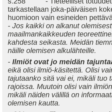
s.258 - Tieteelliset totuudet o
tarkastellaan joka-päiväisen ko
huomioon vain esineiden pettäv
- Jos kaikki on alkanut olemisest
maailmankaikkeuden teoreettine
kahdesta seikasta. Meidän tiemm
näille olemisen alkulähteille.
-
Ilmiöt ovat jo meidän tajun
eikä olisi ilmiö-käsitettä. Olisi v
tajutaanko sitä vai ei, mikäli tu
rajoissa. Muutoin olisi vain ilmiö
mikäli näiden välillä on informa
olemisen kautta.