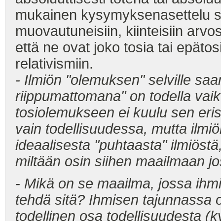
mukainen kysymyksenasettelu sov
muovautuneisiin, kiinteisiin arvo
että ne ovat joko tosia tai epätos
relativismiin.
- Ilmiön "olemuksen" selville sa
riippumattomana" on todella vaik
tosiolemukseen ei kuulu sen eris
vain todellisuudessa, mutta ilmiö
ideaalisesta "puhtaasta" ilmiöstä,
miltään osin siihen maailmaan jo
- Mikä on se maailma, jossa ihmin
tehdä sitä? Ihmisen tajunnassa o
todellinen osa todellisuudesta (ky