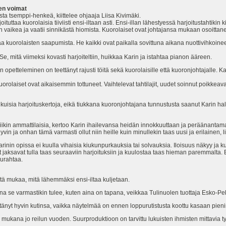
en voimat
llista tsemppi-henkeä, kiittelee ohjaaja Liisa Kivimäki.
tuttaa kuorolaisia tiiviisti ensi-iltaan asti. Ensi-illan lähestyessä harjoitustahtikin ki
i on vaikea ja vaatii sinnikästä hiomista. Kuorolaiset ovat johtajansa mukaan osoitt
aa kuorolaisten saapumista. He kaikki ovat paikalla sovittuna aikana nuottivihkoine
e, mitä viimeksi kovasti harjoiteltiin, huikkaa Karin ja istahtaa pianon ääreen.
n opetteleminen on teettänyt rajusti töitä sekä kuorolaisille että kuoronjohtajalle. K
uorolaiset ovat aikaisemmin tottuneet. Vaihtelevat tahtilajit, uudet soinnut poikkeav
kuisia harjoituskertoja, eikä tiukkana kuoronjohtajana tunnustusta saanut Karin ha
siikin ammattilaisia, kertoo Karin ihailevansa heidän innokkuuttaan ja peräänantam
yvin ja onhan tämä varmasti ollut niin heille kuin minullekin taas uusi ja erilainen,
rinin opissa ei kuulla vihaisia kiukunpurkauksia tai solvauksia. Iloisuus näkyy ja k
 jaksavat tulla taas seuraaviin harjoituksiin ja kuulostaa taas hieman paremmalta.
aurahtaa.
 sitä mukaa, mitä lähemmäksi ensi-iltaa kuljetaan.
sena se varmastikin tulee, kuten aina on tapana, veikkaa Tulinuolen tuottaja Esko-Pe
tänyt hyvin kutinsa, vaikka näytelmää on ennen loppurutistusta koottu kasaan pieni
 mukana jo reilun vuoden. Suurproduktioon on tarvittu lukuisten ihmisten mittavia 