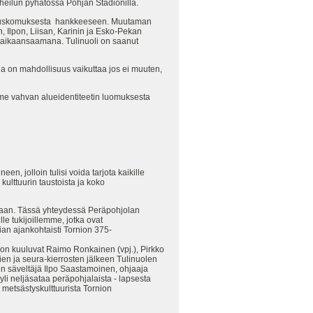
rheilun pyhätössä Pohjan Stadionilla.
jasta uskomuksesta hankkeeseen. Muutaman
 Ilpon, Liisan, Karinin ja Esko-Pekan
n aikaansaamana. Tulinuoli on saanut
lla on mahdollisuus vaikuttaa jos ei muuten,
amme vahvan alueidentiteetin luomuksesta
, jolloin tulisi voida tarjota kaikille
 kulttuurin taustoista ja koko
llaan. Tässä yhteydessä Peräpohjolan
lle tukijoillemme, jotka ovat
sian ajankohtaisti Tornion 375-
ohon kuuluvat Raimo Ronkainen (vpj.), Pirkko
sien ja seura-kierrosten jälkeen Tulinuolen
sen säveltäjä Ilpo Saastamoinen, ohjaaja
li neljäsataa peräpohjalaista - lapsesta
 metsästyskulttuurista Tornion