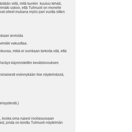
tään siitä, mitä kunkin kuuluu tehdä,
vimäki uskoo, että Tulinuoli on monelle
vat olleet mukana myös pari vuotta sitten
rkkaan arvioida.
vimäki vakuuttaa.
nkuvaa, mikä ei suinkaan tarkoita sitä, että
Keräys käynnistettiin kevätsiivouksen
varsinaisesti esiinnykään itse näytelmässä,
eisyydestä.)
a, koska oma rupesi rooliasussaan
, joista on koottu Tulinuoli-näytelmän