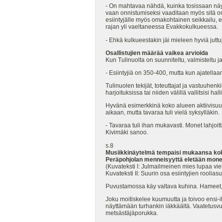
- On mahtavaa nähdä, kuinka tosissaan näy
vaan onnistumiseksi vaaditaan myös sitä oma
esiintyjälle myös omakohtainen seikkailu, e
rajan yli vaeltaneessa Evakkokulkueessa.
- Ehkä kulkueestakin jäi mieleen hyviä juttuja 
Osallistujien määrää vaikea arvioida
Kun Tulinuolta on suunniteltu, valmisteltu j
- Esiintyjiä on 350-400, mutta kun ajatell
Tulinuolen tekijät, toteuttajat ja vastuuhenk
harjoituksissa tai niiden välillä vallitsisi ha
Hyvänä esimerkkinä koko alueen aktiivisuud
aikaan, mutta tavaraa tuli vielä syksylläkin.
- Tavaraa tuli ihan mukavasti. Monet lahjoitt
Kivimäki sanoo.
s.8
Musiikkinäytelmä tempaisi mukaansa kok
Peräpohjolan menneisyyttä eletään mone
(Kuvateksti I: Julmailmeinen mies lupaa vie
Kuvateksti II: Suurin osa esiintyjien rooli
Puvustamossa käy valtava kuhina. Hameet, tu
Joku moitiskelee kuumuutta ja toivoo ensi-
näyttämään turhankin iäkkäältä. Vaatetusv
metsästäjäporukka.