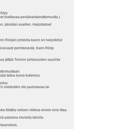
ihtyy.
aneet ihailtavaa peräänantamattomuutta.)
en, ääniään availlen. Harjoitukset
arin Rööpin johdolla kuoro on harjoitellut
at kovasti perinteisestä, Karin Rööp
lua jättää Tornion juhlavuoden suurinta
attomuuttaan.
 lisää taitoa tuova kokemus.
uuluu.
 En mielestäni ole pauhaavaa tai
kka Mattila nelisen viikkoa ennen ensi-iltaa.
nä palasina monella taholla.
työpanoksia.