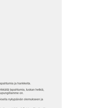
tapahtumia ja hankkeita.
rikkäitä tapahtumia, tuskan hetkiä,
kaupungillamme on.
oisella nykypäivän olemukseen ja