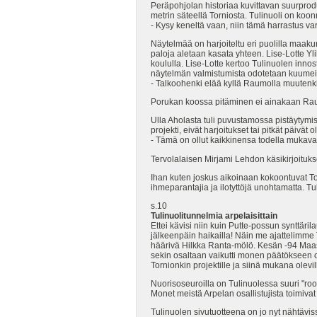
Peräpohjolan historiaa kuvittavan suurprodu
metrin säteellä Torniosta. Tulinuoli on koonnu
- Kysy keneltä vaan, niin tämä harrastus var
Näytelmää on harjoiteltu eri puolilla maak
paloja aletaan kasata yhteen. Lise-Lotte Yli
koululla. Lise-Lotte kertoo Tulinuolen inno
näytelmän valmistumista odotetaan kuumeis
- Talkoohenki elää kyllä Raumolla muutenk
Porukan koossa pitäminen ei ainakaan Raumo
Ulla Aholasta tuli puvustamossa pistäytym
projekti, eivät harjoitukset tai pitkät päivä
- Tämä on ollut kaikkinensa todella mukava
Tervolalaisen Mirjami Lehdon käsikirjoitu
Ihan kuten joskus aikoinaan kokoontuvat To
ihmeparantajia ja ilotyttöjä unohtamatta. Tu
s.10
Tulinuolitunnelmia arpelaisittain
Ettei kävisi niin kuin Putte-possun synttäril
jälkeenpäin haikailla! Näin me ajattelimme 
häärivä Hilkka Ranta-mölö. Kesän -94 Maase
sekin osaltaan vaikutti monen päätökseen 
Tornionkin projektille ja siinä mukana olevil
Nuorisoseuroilla on Tulinuolessa suuri "rooli
Monet meistä Arpelan osallistujista toimiva
Tulinuolen sivutuotteena on jo nyt nähtävis