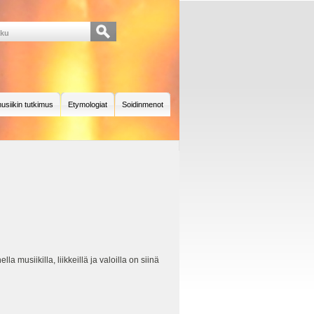
usiikin tutkimus
Etymologiat
Soidinmenot
a musiikilla, liikkeillä ja valoilla on siinä