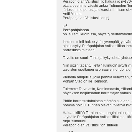
Peräpohjolan Valistusliitto haluaa jo nyt 70-
että alueemme väestö antaa Tulinuolen "l
järjestömme perusajatuksesta: ihmisen sit
Antti Matala
Peräpohjolan Valistusliiton pj.
s.5
Peräpohjolassa
on laulettu kuoroissa, näytelty seurantaloilla
Ihmisen mieli hakee yhä syvempää, ylevämpää
ajatus syttyi Peräpohjolan Valistusliiton 
harrastustoimintaan.
Tavoite on suuri. Tahto ja kyky tehdä yh
Niin sitten tapahtui, että "Tulinuoli" syty
tasoisten opettajien ja ohjaajien johdolla o
Pienellä budjetilla, joka penniä venyttäen,
Pohjan Stadionille Tornioon.
Tulemme Tervolasta, Keminmaasta, Ylitorni
näytöksen neljänsadan harrastajan voimin.
Pidän harrastustoimintaa elämän suolana. Sa
homma hoituu. Tunnen olevani "vierivä kivi"
Haluan kiittää Tornion kaupunginjohtoa ja e
köyhälle Peräpohjolan Valistusliitolle oli tä
Anja Ylimaunu
Peräpohjolan Valistusliiton sihteeri