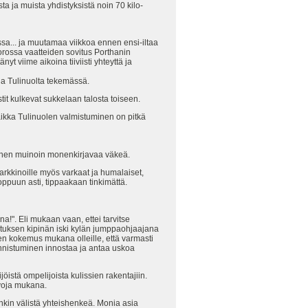
a ja muista yhdistyksistä noin 70 kilo-
sa... ja muutamaa viikkoa ennen ensi-iltaa
uorossa vaatteiden sovitus Porthanin
 viime aikoina tiiviisti yhteyttä ja
la Tulinuolta tekemässä.
it kulkevat sukkelaan talosta toiseen.
ikka Tulinuolen valmistuminen on pitkä
ennen muinoin monenkirjavaa väkeä.
arkkinoille myös varkaat ja humalaiset,
loppuun asti, tippaakaan tinkimättä.
na!". Eli mukaan vaan, ettei tarvitse
ostuksen kipinän iski kylän jumppaohjaajana
n kokemus mukana olleille, että varmasti
nnistuminen innostaa ja antaa uskoa
jöistä ompelijoista kulissien rakentajiin.
svoja mukana.
enkin välistä yhteishenkeä. Monia asia