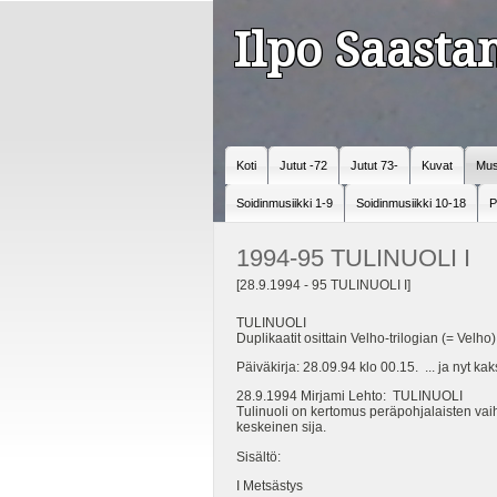
Ilpo Saast
Koti
Jutut -72
Jutut 73-
Kuvat
Mus
Soidinmusiikki 1-9
Soidinmusiikki 10-18
P
1994-95 TULINUOLI I
[28.9.1994 - 95 TULINUOLI I]
TULINUOLI
Duplikaatit osittain Velho-trilogian (= Vel
Päiväkirja: 28.09.94 klo 00.15. ... ja nyt kak
28.9.1994 Mirjami Lehto: TULINUOLI
Tulinuoli on kertomus peräpohjalaisten vaihei
keskeinen sija.
Sisältö:
I Metsästys