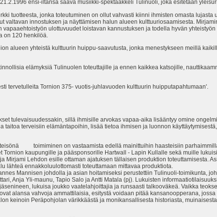
 21.2.1996 ensi-iltansa saava musiikki-spektaakkeli Tulinuoli, joka esitetään yleisu
erkki tuotteesta, jonka toteutuminen on ollut vahvasti kiinni ihmisten omasta lu
t valtavan innostuksen ja näyttämisen halun alueen kulttuuriosaamisesta. Mirjamin,
an vapaaehtoistyön ulottuvuudet loistavan kannustuksen ja todella hyvän yhteistyö
sia on 120 henkilöä.
rnion alueen yhteistä kulttuurin huippu-saavutusta, jonka menestykseen meillä kaiki
nnollisia elämyksiä Tulinuolen toteuttajille ja ennen kaikkea katsojille, nauttika
sti tervetulleita Tornion 375- vuotis-juhlavuoden kulttuurin huipputapahtumaan'.
t tulevaisuudessakin, sillä ihmisille arvokas vapaa-aika lisääntyy omine ongelmineen
 ja taitoa terveisiin elämäntapoihin, lisää tietoa ihmisen ja luonnon käyttäytymisestä,
ayhteisönä toimiminen on vastaamista edellä mainittuihin haasteisiin parhaimmi
set Tornion kaupungille ja pääsponsorille Hartwall - Lapin Kullalle sekä muille lukuisi
taja Mirjami Lehdon esille ottaman ajatuksen tällaisen produktion toteuttamisesta. A
halu lähteä ennakkoluulottomasti toteuttamaan mittavaa produktiota.
nnes Mannisen johdolla ja asian hoitamiseksi perustettiin Tulinuoli-toimikunta, j
ttari, Anja Yli-maunu, Tapio Salo ja Antti Matala (pj). Lukuisten informaatiotilaisuuk
 jäsenineen, lukuisa joukko vaatelahjoittajia ja runsaasti talkooväkeä. Vaikka teok
ovat alansa vahvoja ammattilaisia, esitystä voidaan pitää kansanoopperana, jossa y
alon keinoin Peräpohjolan värikkäästä ja monikansallisesta historiasta, muinaisesta