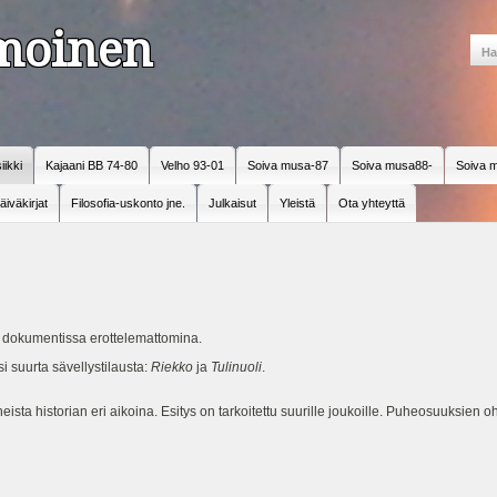
amoinen
iikki
Kajaani BB 74-80
Velho 93-01
Soiva musa-87
Soiva musa88-
Soiva m
äiväkirjat
Filosofia-uskonto jne.
Julkaisut
Yleistä
Ota yhteyttä
ho) dokumentissa erottelemattomina.
si suurta sävellystilausta:
Riekko
ja
Tulinuoli
.
sta historian eri aikoina. Esitys on tarkoitettu suurille joukoille. Puheosuuksien ohell