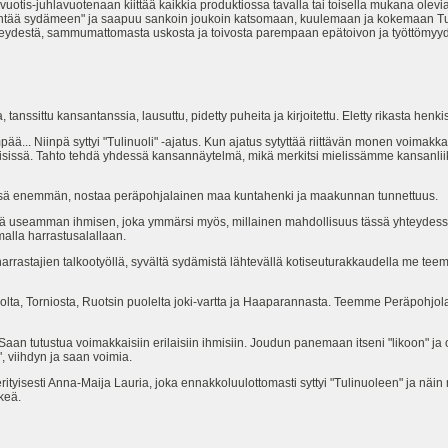
vuotis-juhlavuotenaan kiittää kaikkia produktiossa tavalla tai toisella mukana olevia.
entää sydämeen" ja saapuu sankoin joukoin katsomaan, kuulemaan ja kokemaan Tu
keydestä, sammumattomasta uskosta ja toivosta parempaan epätoivon ja työttömyyd
, tanssittu kansantanssia, lausuttu, pidetty puheita ja kirjoitettu. Eletty rikasta henki
... Niinpä syttyi "Tulinuoli" -ajatus. Kun ajatus sytyttää riittävän monen voimakk
ihmisissä. Tahto tehdä yhdessä kansannäytelmä, mikä merkitsi mielissämme kansanli
dessä enemmän, nostaa peräpohjalainen maa kuntahenki ja maakunnan tunnettuus.
tti yhä useamman ihmisen, joka ymmärsi myös, millainen mahdollisuus tässä yhteydes
malla harrastusalallaan.
 harrastajien talkootyöllä, syvältä sydämistä lähtevällä kotiseuturakkaudella me t
olta, Torniosta, Ruotsin puolelta joki-vartta ja Haaparannasta. Teemme Peräpohjo
an tutustua voimakkaisiin erilaisiin ihmisiin. Joudun panemaan itseni "likoon" ja 
, viihdyn ja saan voimia.
rityisesti Anna-Maija Lauria, joka ennakkoluulottomasti syttyi "Tulinuoleen" ja näi
rkeä.