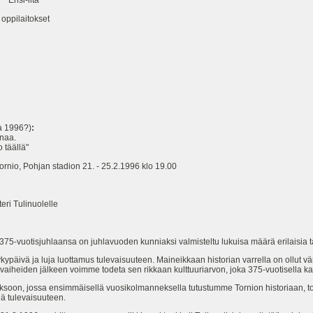
nsi-ilta
ilaitokset
a 1996?)
:
inaa.
 täällä"
ornio, Pohjan stadion 21. - 25.2.1996 klo 19.00
eri Tulinuolelle
75-vuotisjuhlaansa on juhlavuoden kunniaksi valmisteltu lukuisa määrä erilaisia 
ykypäivä ja luja luottamus tulevaisuuteen. Maineikkaan historian varrella on ollut vä
 vaiheiden jälkeen voimme todeta sen rikkaan kulttuuriarvon, joka 375-vuotisella 
soon, jossa ensimmäisellä vuosikolmanneksella tutustumme Tornion historiaan, t
ä tulevaisuuteen.