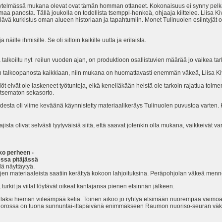
telmässä mukana olevat ovat tämän homman ottaneet. Kokonaisuus ei synny pelkäs
a panosta. Tällä joukolla on todellista tsemppi-henkeä, ohjaaja kiittelee. Liisa Ki
lävä kurkistus oman alueen historiaan ja tapahtumiin. Monet Tulinuolen esiintyjät o
näille ihmisille. Se oli silloin kaikille uutta ja erilaista.
a talkoiltu nyt reilun vuoden ajan, on produktioon osallistuvien määrää jo vaikea ta
aan talkoopanosta kaikkiaan, niin mukana on huomattavasti enemmän väkeä, Liisa Ki
ilöt eivät ole laskeneet työtunteja, eikä kenelläkään heistä ole tarkoin rajattua toime
llitsematon sekasorto.
esta oli viime keväänä käynnistetty materiaalikeräys Tulinuolen puvustoa varten. 
ajista olivat selvästi tyytyväisiä siitä, että saavat jotenkin olla mukana, vaikkeivät 
o perheen -
ssa pitäjässä
lä näyttäytyä.
asujen materiaaleista saatiin kerättyä kokoon lahjoituksina. Peräpohjolan väkeä menn
rkit ja viitat löytävät oikeat kantajansa pienen etsinnän jälkeen.
illaksi hieman viileämpää keliä. Toinen aikoo jo ryhtyä etsimään nuorempaa vaimo
uorossa on tuona sunnuntai-iltapäivänä enimmäkseen Raumon nuoriso-seuran väkeä