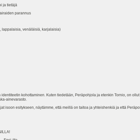
 ja tietäjä
 Sairaiden parannus
appalaisia, venäläisiä, karjalaisia)
identiteetin kohottaminen. Kuten tiedetään, Peräpohjola ja etenkin Tornio, on ollut 
aka-ainevarasto.
at isoon esitykseen, näytämme, että meillä on taitoa ja yhteishenkiä ja että Peräp
ILLA!