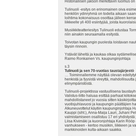
Historiallisen jakson merkittävin luomus on
Tulinuoli -esitys on erinomainen oiva esim
henkilön ydinryhmä on todella aikaan saanu
loihtima kokonaisuus osoittaa jälleen kerr
liikkeelle yli 400 esiintyjää, joista kuorolai
Musiikkiteatteriesitys Tulinuoli edustaa To
niin ainakin seuraamalla esitystä.
Toivotan kaupungin puolesta loistavan nauti
täysin rinnoin.
Ystävät läheltä ja kaukaa olkaa sydämellise
Raimo Ronkainen Vs. kaupunginjohtaja
s.3
Tulinuoli ja sen 70-vuotias taustajärjestö
… Toiminnallemme näyttää olevan edellytykse
henkistä ja fyysistä vireyttä, mahdollisuutta
elinympäristöstä.
Tulinuoli-projektissa vastuullisena taust
Valistus-liitto haluaa esittää parhaat kiitok
mahdollistaneet jo vuosia sitten käsikirjoit
vuotisjuhlavuosi ja kaupungin päättäjien 
Alkuneuvottelut käytiin kaupunginjohtaja Ha
Kauppi (siht.), Anna-Maija Lauri, Juhani Pel
valmistamiseen osallistuu 17 eri yhdistystä
Liisa Kivimäki ja kuoronjohtaja Karin Rööp 
vanhukseen - kertoo musiikin, liikkeen ja v
markkinoiden kulta-aikaan saakka.