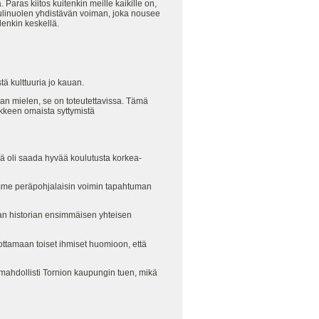
 Paras kiitos kuitenkin meille kaikille on,
linuolen yhdistävän voiman, joka nousee
enkin keskellä.
stä kulttuuria jo kauan.
aan mielen, se on toteutettavissa. Tämä
ikkeen omaista syttymistä
sä oli saada hyvää koulutusta korkea-
eemme peräpohjalaisin voimin tapahtuman
lan historian ensimmäisen yhteisen
ottamaan toiset ihmiset huomioon, että
n mahdollisti Tornion kaupungin tuen, mikä