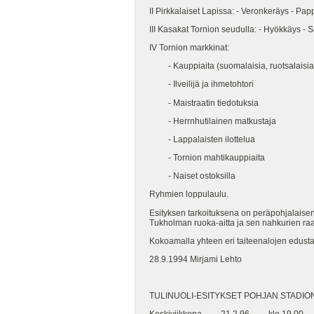
II Pirkkalaiset Lapissa: - Veronkeräys - Pappi
III Kasakat Tornion seudulla: - Hyökkäys -
IV Tornion markkinat:
- Kauppiaita (suomalaisia, ruotsalaisia, l
- Ilveilijä ja ihmetohtori
- Maistraatin tiedotuksia
- Herrnhutilainen matkustaja
- Lappalaisten ilottelua
- Tornion mahtikauppiaita
- Naiset ostoksilla
Ryhmien loppulaulu.
Esityksen tarkoituksena on peräpohjalaisen 
Tukholman ruoka-aitta ja sen nahkurien ra
Kokoamalla yhteen eri taiteenalojen edustaj
28.9.1994 Mirjami Lehto
TULINUOLI-ESITYKSET POHJAN STADION