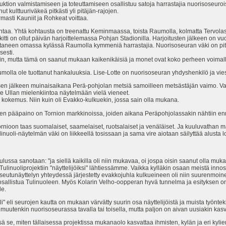
ktion valmistamiseen ja toteuttamiseen osallistuu satoja harrastajia nuorisoseuroist
t kulttuuriväkeä pitkästi yli pitäjän-rajojen.
masti Kauniit ja Rohkeat voittaa.
untaa. Yhtä kohtausta on treenattu Keminmaassa, toista Raumolla, kolmatta Tervolas
kitti on ollut päivän harjoittelemassa Pohjan Stadionilla. Harjoitusten jälkeen on v
staneen omassa kylässä Raumolla kymmeniä harrastajia. Nuorisoseuran väki on pitänyt
esti.
in, mutta tämä on saanut mukaan kaikenikäisiä ja monet ovat koko perheen voimal
lla ole tuottanut hankaluuksia. Lise-Lotte on nuorisoseuran yhdyshenkilö ja viest
isen jälkeen muinaisaikana Perä-pohjolan metsiä samoilleen metsästäjän vaimo. Va
t ole Ullan mielenkiintoa näytelmään vielä vieneet.
 kokemus. Niin kuin oli Evakko-kulkuekin, jossa sain olla mukana.
ksen pääpaino on Tornion markkinoissa, joiden aikana Peräpohjolassakin nähtiin 
rnioon taas suomalaiset, saamelaiset, ruotsalaiset ja venäläiset. Ja kuuluvathan m
linuoli-näytelmän väki on liikkeellä tosissaan ja sama vire aiotaan säilyttää alusta 
aulussa sanotaan: "ja siellä kaikilla oli niin mukavaa, oi jospa oisin saanut olla muka
Tulinuoliprojektiin "näyttelijöiksi" lähtiessämme. Vaikka kylläkin osaan meistä inn
utunäyttelyn yhteydessä järjestetty evakkojuhla kulkueineen oli niin suurenmoine
osallistua Tulinuoleen. Myös Kolarin Velho-oopperan hyvä tunnelma ja esityksen o
le.
" eli seurojen kautta on mukaan värvätty suurin osa näyttelijöistä ja muista työnteki
t muutenkin nuorisoseurassa tavalla tai toisella, mutta paljon on aivan uusiakin ka
sä se, miten tällaisessa projektissa mukanaolo kasvattaa ihmisten, kylän ja eri kyli