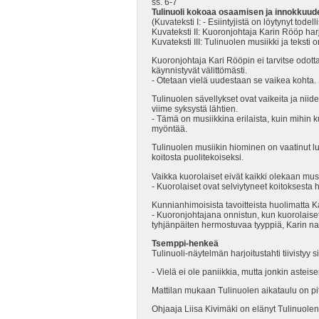
ss. 6-7
Tulinuoli kokoaa osaamisen ja innokkuud
(Kuvateksti I: - Esiintyjistä on löytynyt tode
Kuvateksti II: Kuoronjohtaja Karin Rööp harjoi
Kuvateksti III: Tulinuolen musiikki ja tekst
Kuoronjohtaja Kari Rööpin ei tarvitse odott
käynnistyvät välittömästi.
- Otetaan vielä uudestaan se vaikea kohta. S
Tulinuolen sävellykset ovat vaikeita ja niide
viime syksystä lähtien.
- Tämä on musiikkina erilaista, kuin mihin k
myöntää.
Tulinuolen musiikin hiominen on vaatinut lu
koitosta puolitekoiseksi.
Vaikka kuorolaiset eivät kaikki olekaan mu
- Kuorolaiset ovat selviytyneet koitoksesta h
Kunnianhimoisista tavoitteista huolimatta Ka
- Kuoronjohtajana onnistun, kun kuorolaiset
tyhjänpäiten hermostuvaa tyyppiä, Karin n
Tsemppi-henkeä
Tulinuoli-näytelmän harjoitustahti tiivistyy
- Vielä ei ole paniikkia, mutta jonkin astei
Mattilan mukaan Tulinuolen aikataulu on pi
Ohjaaja Liisa Kivimäki on elänyt Tulinuolen