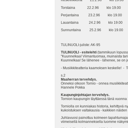
Keskiviikkona 21.2.96 klo 19.00 E
Torstaina 22.2.96 klo 19.00 opp
Perjantaina 23.2.96 klo 19.00
Lauantaina 24.2.96 klo 19.00
Sunnuntaina 25.2.96 klo 19.00
TULINUOLI-juliste: AK-95
TULINUOLI - esitelehti
(tammikuun lopuss
"Kuunnelkaa! Viimantuomaa, muinaista tar
Kuunnelkaa! Se lähenee - lähenee, se on jo
- Musiikkiteatteria kaamoksen keskelle! - T
s.2
Maaherran tervehdys.
Onneksi olkoon Tornio - onnea musiikkiteatt
Hannele Pokka
Kaupunginjohtajan tervehdys.
Tornion kaupungin täyttäessä tänä vuonna 3
Torniolla on kunniakas historia, kehittyvä n
kukoistuksen valtakausia - kaikkien näiden
Juhlavuosi painottuu kolmeen tapahtumajak
viimeisellä kolmanneksella luomme näkymi