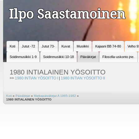
Ilpo Saastamoinen
Koti
Jutut -72
Jutut 73-
Kuvat
Musiikki
Kajaani BB 74-80
Velho 9
Soidinmusiikki 1-9
Soidinmusiikki 10-18
Päiväkirjat
Filosofia-uskonto jne.
1980 INTIALAINEN YÖSOITTO
>>
1980 INTIAN YÖSOITTO I
|
1980 INTIAN YÖSOITTO II
Koti
»
Päiväkirjat
»
Matkapäiväkirjat A 1965-1982
»
1980 INTIALAINEN YÖSOITTO