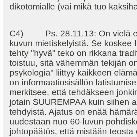
dikotomialle (vai mikä tuo kaksih
C4) Ps. 28.11.13: On vielä erä
kuvun mietiskelyistä. Se koskee
tehty "hyvä" teko on rikkana trad
toistuu, sitä vähemmän tekijän o
psykologia" liittyy kaikkeen el
on informaatiosisällön latistumis
merkitsee, että tehdäkseen jonki
jotain SUUREMPAA kuin siihen ast
tehdyistä. Ajatus on enää hämärän
uudestaan nuo 60-luvun pohdiske
johtopäätös, että mistään teosta e