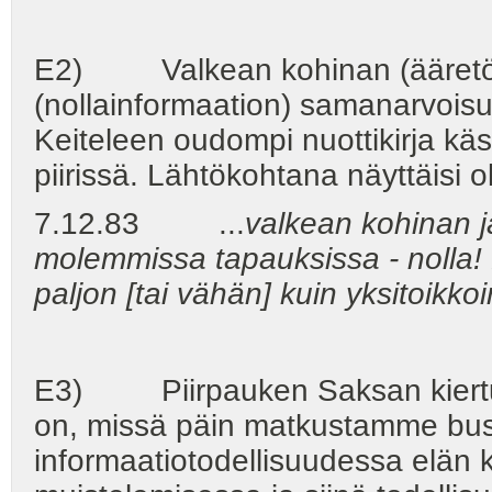
E2) Valkean kohinan (ääretön i
(nollainformaation) samanarvoisuu
Keiteleen oudompi nuottikirja käs
piirissä. Lähtökohtana näyttäisi 
7.12.83 ...
valkean kohinan j
molemmissa tapauksissa - nolla! L
paljon [tai vähän] kuin yksitoikko
E3) Piirpauken Saksan kiertueil
on, missä päin matkustamme bus
informaatiotodellisuudessa elän k