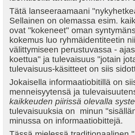
Tätä lanseeraamaani "nykyhetke
Sellainen on olemassa esim. kaik
ovat "kokeneet" oman syntymänsä 
kokemus luo ryhmäidentiteetin nii
välittymiseen perustuvassa - ajas
koettua" ja tulevaisuus "jotain jo
tulevaisuus-käsitteet on siis sido
Jokaisella informaatiobitillä on 
menneisyytensä ja tulevaisuutens
kaikkeuden piirissä olevalla syste
tulevaisuuksia on minun "sisällä
minussa on informaatiobittejä.
Tässä mielessä traditionaalinen 