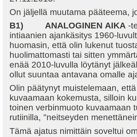
On jäljellä muutama pääteema, jotk
B1) ANALOGINEN
AIKA
-t
intiaanien ajankäsitys 1960-luvu
huomasin, että olin lukenut tuost
huolimattomasti tai sitten ymmär
enää 2010-luvulla löytänyt jälkeäk
ollut suuntaa antavana omalle aj
Olin päätynyt muistelemaan, että
kuvaamaan kokemusta, silloin k
toinen verbinmuoto kuvaamaan tuo
rutiinilla, "neitseyden menettänei
Tämä ajatus nimittäin soveltui om