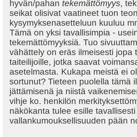
hyvän/pahan
tekemättömyys
, te
seikat olisivat vaatineet tuon te
kysymyksenasetteluun kuuluu mm-
Tämä on yksi tavallisimpia - usein 
tekemättömyyksiä. Tuo sivuuttami
vähättely on eräs ilmeisesti jopa 
taiteilijoille, jotka saavat voiman
asetelmasta. Kukapa meistä ei o
sortunut? Tieteen puolella tämä 
jättämisenä ja niistä vaikenem
vihje ko. henkilön merkityksett
näkökanta tulee esille tavallisest
vallankumouksellisuuden pään no