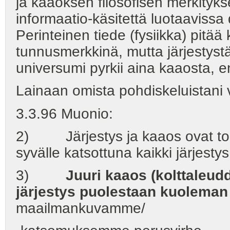
ja kaaoksen filosofisen merkitykse
informaatio-käsitettä luotaaviss
Perinteinen tiede (fysiikka) pit
tunnusmerkkinä, mutta järjestyst
universumi pyrkii aina kaaosta, 
Lainaan omista pohdiskeluistani
3.3.96 Muonio:
2) Järjestys ja kaaos ovat tois
syvälle katsottuna kaikki järjest
3)
Juuri kaaos (kolttaleudd
järjestys puolestaan kuoleman
maailmankuvamme/