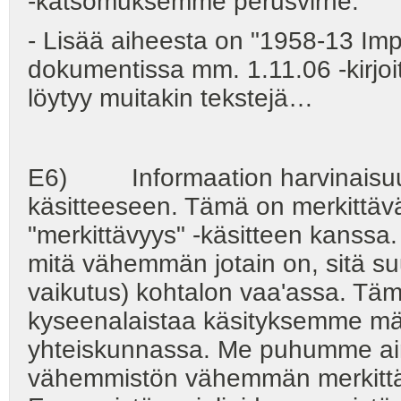
-katsomuksemme perusvirhe.
- Lisää aiheesta on "1958-13 Impro
dokumentissa mm. 1.11.06 -kirjo
löytyy muitakin tekstejä…
E6) Informaation harvinaisuu
käsitteeseen. Tämä on merkittävä 
"merkittävyys" -käsitteen kanssa
mitä vähemmän jotain on, sitä s
vaikutus) kohtalon vaa'assa. Tämä
kyseenalaistaa käsityksemme mä
yhteiskunnassa. Me puhumme ai
vähemmistön vähemmän merkittäv