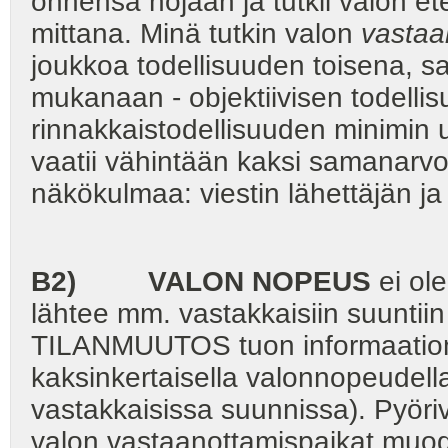
onnensa nojaan ja tutkii valon e
mittana. Minä tutkin valon
vastaa
joukkoa todellisuuden toisena,
mukanaan - objektiivisen todellis
rinnakkaistodellisuuden minimin
vaatii vähintään kaksi samanarvoi
näkökulmaa: viestin lähettäjän ja
B2)
VALON NOPEUS
ei ole
lähtee mm. vastakkaisiin suuntiin
TILANMUUTOS tuon informaation
kaksinkertaisella valonnopeudell
vastakkaisissa suunnissa). Pyöri
valon vastaanottamispaikat muod