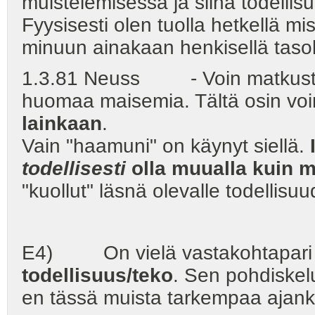
muistelemisessa ja siinä todellis
Fyysisesti olen tuolla hetkellä m
minuun ainakaan henkisellä tasol
1.3.81 Neuss - Voin matkustaa 
huomaa maisemia. Tältä osin vo
lainkaan
.
Vain "haamuni" on käynyt siellä.
todellisesti
olla muualla kuin 
"kuollut" läsnä olevalle todellisuu
E4) On vielä vastakohtapar
todellisuus/teko
. Sen pohdiskelu
en tässä muista tarkempaa ajank