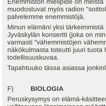
Enemmistön mielipide on meistä s
muodostuvat myös radion "soittol
palvelemme enemmistöjä.
Minun elämäni yksi tärkeimmistä
Jyväskylän konsertti (joka on mi
varmasti "vähemmistöjen vähemmis
näkökulmasta toteutti juuri tuot
todellisuuskuvaa.
Tapahtuuko tässa asiassa jonkin
F)
BIOLOGIA
Peruskysymys on elämä-käsitteen 