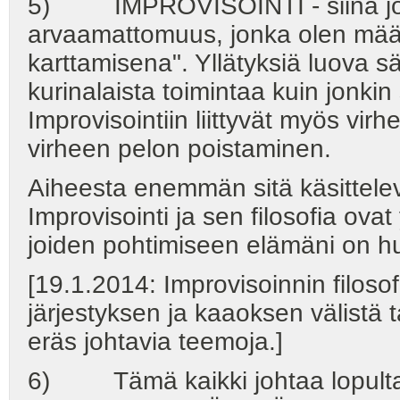
5) IMPROVISOINTI - siinä joh
arvaamattomuus, jonka olen mää
karttamisena". Yllätyksiä luova
kurinalaista toimintaa kuin jonk
Improvisointiin liittyvät myös vir
virheen pelon poistaminen.
Aiheesta enemmän sitä käsittelevi
Improvisointi ja sen filosofia ova
joiden pohtimiseen elämäni on h
[19.1.2014: Improvisoinnin filos
järjestyksen ja kaaoksen välistä 
eräs johtavia teemoja.]
6) Tämä kaikki johtaa lopu