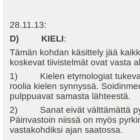
28.11.13:
D) KIELI
:
Tämän kohdan käsittely jää kaikk
koskevat tiivistelmät ovat vasta a
1) Kielen etymologiat tukevat
roolia kielen synnyssä. Soidinme
pulppuavat samasta lähteestä.
2) Sanat eivät välttämättä pyri
Päinvastoin niissä on myös pyrki
vastakohdiksi ajan saatossa.