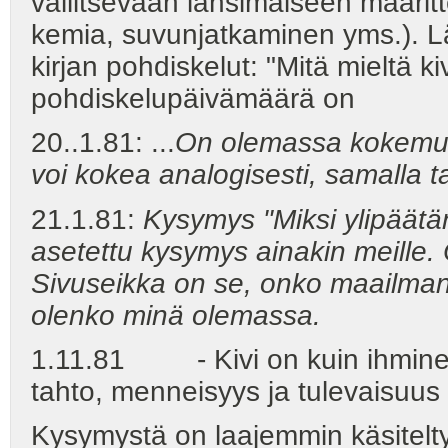
vallitsevaan länsimaiseen määri
kemia, suvunjatkaminen yms.). Lä
kirjan pohdiskelut: "Mitä mieltä k
pohdiskelupäivämäärä on
20..1.81: ...
On olemassa kokemust
voi kokea analogisesti, samalla ta
21.1.81:
Kysymys "Miksi ylipäätä
asetettu kysymys ainakin meille. 
Sivuseikka on se, onko maailma
olenko minä olemassa.
1.11.81 - Kivi on kuin ihminen,
tahto, menneisyys ja tulevaisuu
Kysymystä on laajemmin käsitelty