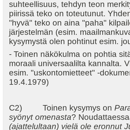
suhteellisuus, tehdyn teon merki
piirissä teko on toteutunut. Yhde
"hyvä" teko on aina "paha" kilpai
järjestelmän (esim. maailmankuv
kysymystä olen pohtinut esim. j
- Toinen näkökulma on pohtia si
moraali universaalilta kannalta. V
esim. "uskontomietteet" -dokumen
19.4.1979)
C2) Toinen kysymys on
Para
syönyt omenasta
? Noudattaessa
(ajattelultaan) vielä ole eronnut 