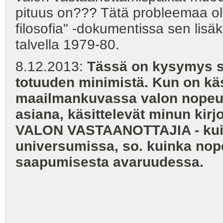
pituus on??? Tätä probleemaa ole
filosofia" -dokumentissa sen lisäk
talvella 1979-80.
8.12.2013:
Tässä on kysymys 
totuuden minimistä. Kun on käs
maailmankuvassa valon nopeut
asiana, käsittelevät minun kirj
VALON VASTAANOTTAJIA - kuin
universumissa, so. kuinka nop
saapumisesta avaruudessa.