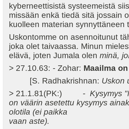
kyberneettisistä systeemeistä sii
missään enkä tiedä sitä jossain o
kuolleen materian synnyttäneen t
Uskontomme on asennoitunut tähän
joka olet taivaassa. Minun mieles
elävä, joten Jumala olen
minä, jo
> 27.10.63: - Zohar:
Maailma on
[S. Radhakrishnan:
Uskon 
> 21.1.81(PK:)
-
Kysymys "M
on väärin asetettu kysymys ainak
olotila (ei paikka
vaan aste).