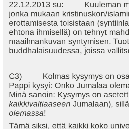
22.12.2013 su: Kuuleman mukaa
jonka mukaan kristinuskon/islami
erottamisesta toisistaan (syntiin
ehtona ihmisellä) on tehnyt mahd
maailmankuvan syntymisen. Tuota
buddhalaisuudessa, joissa valli
C3) Kolmas kysymys on osa tuo
Pappi kysyi: Onko Jumalaa olema
Minä sanoin: Kysymys on asetett
kaikkivaltiaaseen
Jumalaan), sillä
olemassa
!
Tämä siksi, että kaikki koko uni