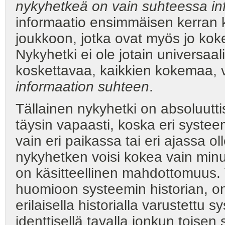
nykyhetkeä on vain suhteessa in
informaatio ensimmäisen kerran k
joukkoon, jotka ovat myös jo k
Nykyhetki ei ole jotain universaal
koskettavaa, kaikkien kokemaa,
informaation suhteen
.
Tällainen nykyhetki on absoluutti
täysin vapaasti, koska eri syste
vain eri paikassa tai eri ajassa o
nykyhetken voisi kokea vain min
on käsitteellinen mahdottomuus. 
huomioon systeemin historian, o
erilaisella historialla varustettu
identtisellä tavalla jonkun toise