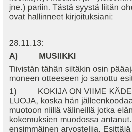
jne.) pariin. Tästä syystä liitän 
ovat hallinneet kirjoituksiani:
28.11.13:
A) MUSIIKKI
Tiivistän tähän siltäkin osin pääa
moneen otteeseen jo sanottu esite
1) KOKIJA ON VIIME KÄDE
LUOJA, koska hän jälleenkoodaa
muotoon niillä välineillä jotka e
kokemuksien muodossa antanut.
ensimmäinen arvostelija. Esittäjä