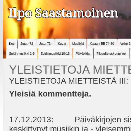
Ilpo Saastamoinen
Koti
Jutut -72
Jutut 73-
Kuvat
Musiikki
Kajaani BB 74-80
Velho 9
Soidinmusiikki 1-9
Soidinmusiikki 10-18
Päiväkirjat
Filosofia-uskonto jne.
YLEISTIETOJA MIETTE
YLEISTIETOJA MIETTEISTÄ III:
Yleisiä kommentteja.
17.12.2013: Päiväkirjojen sisä
keskittynyt musiikin ja - yleisemmi