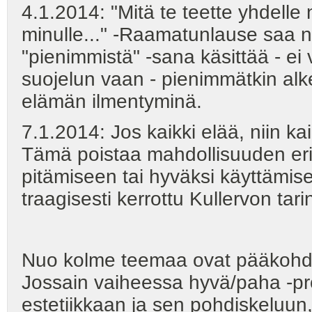
4.1.2014: "Mitä te teette yhdelle 
minulle..." -Raamatunlause saa n
"pienimmistä" -sana käsittää - e
suojelun vaan - pienimmätkin alkei
elämän ilmentyminä.
7.1.2014: Jos kaikki elää, niin kai
Tämä poistaa mahdollisuuden eri
pitämiseen tai hyväksi käyttämise
traagisesti kerrottu Kullervon tar
Nuo kolme teemaa ovat pääkohdat,
Jossain vaiheessa hyvä/paha -pr
estetiikkaan ja sen pohdiskeluun,