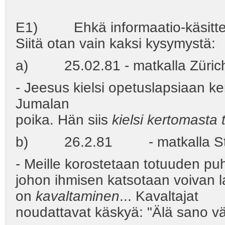
E1) Ehkä informaatio-käsitteese
Siitä otan vain kaksi kysymystä:
a) 25.02.81 - matkalla Zürichi
- Jeesus kielsi opetuslapsiaan k
Jumalan
poika. Hän siis
kielsi kertomasta 
b) 26.2.81 - matkalla Stut
- Meille korostetaan totuuden puh
johon ihmisen katsotaan voivan l
on
kavaltaminen
... Kavaltajat
noudattavat käskyä: "Älä sano vä