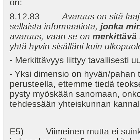
on:
8.12.83
Avaruus on sitä la
sellaista informaatiota,
jonka mi
avaruus, vaan se on
merkittävä
yhtä hyvin sisälläni kuin ulkopuole
- Merkittävyys liittyy tavallisest
- Yksi dimensio on hyvän/pahan te
perusteella, ettemme tiedä teokse
pysty myöskään sanomaan, onko k
tehdessään yhteiskunnan kannal
E5) Viimeinen mutta ei suinkaa