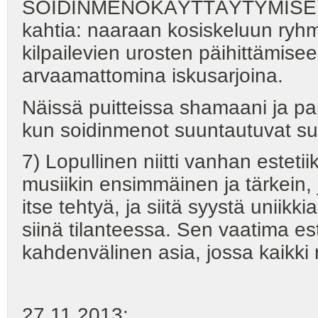
SOIDINMENOKÄYTTÄYTYMISENÄ,
kahtia: naaraan kosiskeluun ryhm
kilpailevien urosten päihittämisee
arvaamattomina iskusarjoina.
Näissä puitteissa shamaani ja
kun soidinmenot suuntautuvat su
7) Lopullinen niitti vanhan estet
musiikin ensimmäinen ja tärkein,
itse tehtyä, ja siitä syystä uniik
siinä tilanteessa. Sen vaatima est
kahdenvälinen asia, jossa kaikki m
27.11.2013: