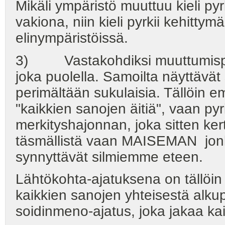
Mikäli ympäristö muuttuu kieli py
vakiona, niin kieli pyrkii kehittym
elinympäristöissä.
3) Vastakohdiksi muuttumispro
joka puolella. Samoilta näyttävä
perimältään sukulaisia. Tällöin em
"kaikkien sanojen äitiä", vaan
merkityshajonnan, joka sitten k
täsmällistä vaan MAISEMAN jonk
synnyttävät silmiemme eteen.
Lähtökohta-ajatuksena on tällöin
kaikkien sanojen yhteisestä alkup
soidinmeno-ajatus, joka jakaa kaik