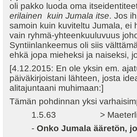
oli pakko luoda oma itseidentiteet
erilainen kuin Jumala itse
. Jos i
samoin kuin kuviteltu Jumala, ei h
vain ryhmä-yhteenkuuluvuus joho
Syntiinlankeemus oli siis välttämä
ehkä jopa mieheksi ja naiseksi, j
[4.12.2015: En ole yksin em. ajat
päiväkirjoistani lähteen, josta i
alitajuntaani muhimaan:]
Tämän pohdinnan yksi varhaisimpia
1.5.63 > Maeterlin
-
Onko Jumala ääretön, jo