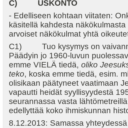
C) USKONTO
- Edelliseen kohtaan viitaten: On
käsitellä kahdesta näkökulmasta -
arvoiset näkökulmat yhtä oikeute
C1) Tuo kysymys on vaivannut
Päädyin jo 1960-luvun puolessav
emme VIELÄ tiedä,
oliko Jeesuk
teko
, koska emme tiedä, esim. mitä
olisikaan päätyneet vaatimaan Je
vapautti heidät syyllisyydestä 1
seurannassa vasta lähtömetreillä, 
edellyttää koko ihmiskunnan hist
8.12.2013: Samassa yhteydessä t