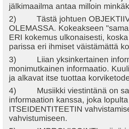
jälkimaailma antaa milloin minkäk
2) Tästä johtuen OBJEKTIIV
OLEMASSA. Kokeakseen "samaa" k
ERI kokemus ulkonaisesti, kosk
parissa eri ihmiset väistämättä ko
3) Liian yksinkertainen informa
monimutkainen informaatio. Ku
ja alkavat itse tuottaa korviketode
4) Musiikki viestintänä on sa
informaation kanssa, joka lopul
ITSEIDENTITEETIN vahvistami
vahvistumiseen.