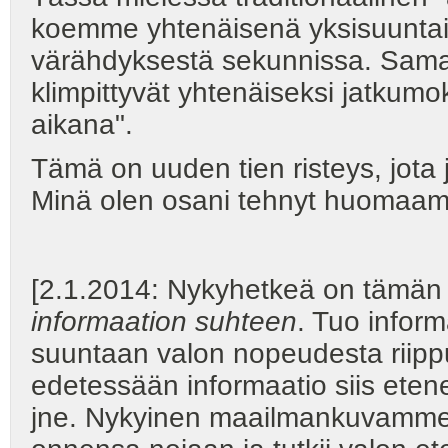
koemme yhtenäisenä yksisuuntai
värähdyksestä sekunnissa. Samall
klimpittyvät yhtenäiseksi jatkumo
aikana".
Tämä on uuden tien risteys, jota 
Minä olen osani tehnyt huomaam
[2.1.2014: Nykyhetkeä on tämä
informaation suhteen
. Tuo infor
suuntaan valon nopeudesta riippu
edetessään informaatio siis eten
jne. Nykyinen maailmankuvamme 