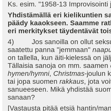
Ks. esim. "1958-13 Improvisointi 
Yhdistämällä eri kielikuntien 
päädy kaaokseen. Saamme ratk
eri merkitykset täydentävät toi
4) Jos sanoilla on ollut seksua
saatettu panna "jemmaan"
naapu
on tallella, kun äiti-kielessä on j
Tällaisia sanoja on mm. saamen
hymen/hymni
,
Christmas
-joulun 
tai jopa suomen
rakkaus
, jota vo
sanueeseen. Mikä yhdistää su
sanaan?
[Vastausta pitää etsiä hantin/mans