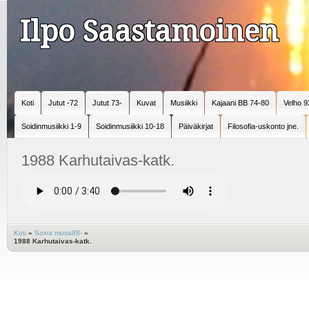
Ilpo Saastamoinen
Koti
Jutut -72
Jutut 73-
Kuvat
Musiikki
Kajaani BB 74-80
Velho 9
Soidinmusiikki 1-9
Soidinmusiikki 10-18
Päiväkirjat
Filosofia-uskonto jne.
1988 Karhutaivas-katk.
Koti
»
Soiva musa88-
»
1988 Karhutaivas-katk.