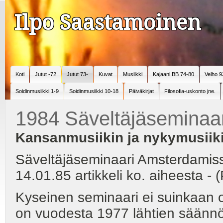
Ilpo Saastamoinen
Koti
Jutut -72
Jutut 73-
Kuvat
Musiikki
Kajaani BB 74-80
Velho 9
Soidinmusiikki 1-9
Soidinmusiikki 10-18
Päiväkirjat
Filosofia-uskonto jne.
1984 Säveltäjäseminaa
Kansanmusiikin ja nykymusiik
Säveltäjäseminaari Amsterdamiss
14.01.85 artikkeli ko. aiheesta - 
Kyseinen seminaari ei suinkaan 
on vuodesta 1977 lähtien säännöll