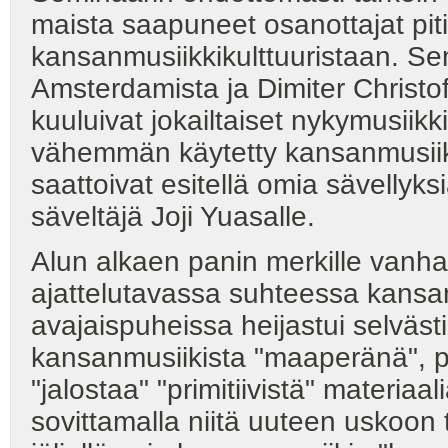
maista saapuneet osanottajat pit
kansanmusiikkikulttuuristaan. Se
Amsterdamista ja Dimiter Christof
kuuluivat jokailtaiset nykymusiikk
vähemmän käytetty kansanmusiikki
saattoivat esitellä omia sävellyksi
säveltäjä Joji Yuasalle.
Alun alkaen panin merkille vanha
ajattelutavassa suhteessa kansa
avajaispuheissa heijastui selvästi
kansanmusiikista "maaperänä", pe
"jalostaa" "primitiivistä" materia
sovittamalla niitä uuteen uskoon t