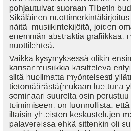
pohjautuivat suoraan Tiibetin budd
Sikäläinen nuottimerkintäkirjoitus
näitä musiikintekijöitä, joiden o
enemmän abstraktia grafiikkaa, 
nuottilehteä.
Vaikka kysymyksessä olikin ens
kansanmusiikkia käsittelevä erityi
siitä huolimatta myönteisesti yll
tietomäärästä(mukaan luettuna yl
seminaari suurelta osin perustuu j
toimimiseen, on luonnollista, että
iltaisin yhteisten keskustelujen 
palavereissa ehkä sittenkin oli suu