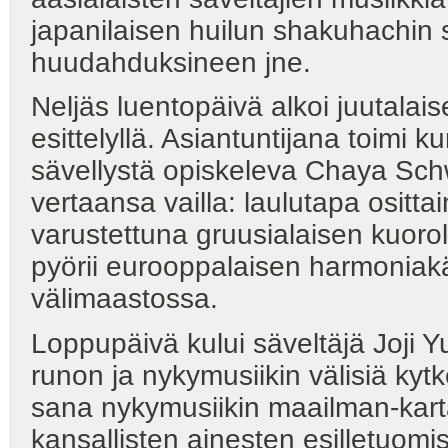
japanilaisen huilun shakuhachin soi
huudahduksineen jne.
Neljäs luentopäivä alkoi juutala
esittelyllä. Asiantuntijana toimi k
sävellystä opiskeleva Chaya Schw
vertaansa vailla: laulutapa osittai
varustettuna gruusialaisen kuorol
pyörii eurooppalaisen harmoniak
välimaastossa.
Loppupäivä kului säveltäjä Joji Y
runon ja nykymusiikin välisiä kyt
sana nykymusiikin maailman-kartal
kansallisten ainesten esilletuomi