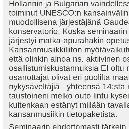
Hollannin ja Bulgarian vaihdelle
toiminut UNESCO:n kansainvälinen
muodollisena järjestäjänä Gaude
konservatorio. Koska seminaarin t
järjestyi matka-apurahakin opetu
Kansanmusiikkiliiton myötävaikutuks
että olinkin ainoa ns. aktiivinen 
osallistumiskustannuksia EI oltu 
osanottajat olivat eri puolilta m
nykysäveltäjiä - yhteensä 14:sta 
taustoineni melko outo lintu kys
kuitenkaan estänyt millään tavall
kansanmusiikin tietopaketista.
Seminaarin ehdottomasti tärkein ant