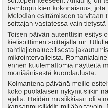
soittoperinteeseen. Anklung on te
bambuputkien kokonaisuus, jota h
Melodian esittämiseen tarvitaan t
soittajan vastatessa vain tietys
Toisen päivän autenttisin esitys ol
kielisoittimen soittajalla mr. Utlull
tahtilajienalueellisesta jakautum
mikrointervalleista. Romanialaine
ennen kuulemattomia näytteitä ma
moniäänisestä kuorolaulusta.
Kolmantena päivänä meille esitelt
koko puolalaisen nykymusiikin nä
ajalta. Heidän musiikkiaan oli a
kansanmusiikkiin millään tavoin. P