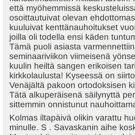
että myöhemmissä keskusteluissa
osoittautuivat olevan ehdottomast
kuuluivat kenttänauhoitukset vuor
joilla oli todella ensi käden tun
Tämä puoli asiasta varmennettiin 
seminaariviikon viimeisenä yöns
kuulin heiltä sangen erikoisen ta
kirkkolaulusta! Kyseessä on siirto
Venäjältä pakoon ortodoksisen ki
Tätä alkuperäisenä säilynyttä per
sittemmin onnistunut nauhoittam
Kolmas iltapäivä olikin varattu hu
minulle. S . Savaskanin aihe kosk