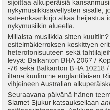
sijoittaa alkuperäisiä kansanmusi
nykymusiikkisävellysten sisälle, j
sateenkaarikirjo alkaa heijastua 
nykymusiikin alueella.
Millaista musiikkia sitten kuultiin? 
esitelmäkierroksen keskittyen erit
heterofonisuuteen sekä tahtilajei
levyä: Balkanton BHA 2067 / Kopri
-76 sekä Balkanton BHA 10218 /
iltana kuulimme englantilaisen R
vihjeineen Australian alkuperäisk
Seuraavana päivänä hänen teemaa
Slamet Sjukur katsauksellaan
an