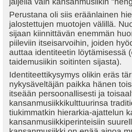
jäljellä vain kansanmusiikin "heng
Perustana oli siis eräänlainen hi
jalostettujen muotojen välillä. N
sijaan kiinnittävän enemmän huo
piileviin itseisarvoihin, joiden h
auttaa identiteetin löytämisessä (
taidemusiikin soitinten sijasta).
Identiteettikysymys olikin eräs t
nykysäveltäjän paikka hänen tois
itseään persoonallisesti ja tois
kansanmusiikkikulttuurinsa tradit
tiukimmatkin hierarkia-ajattelun k
kansanmusiikkiperinteisiin suure
kansanmusiikki on enää ainoa mus