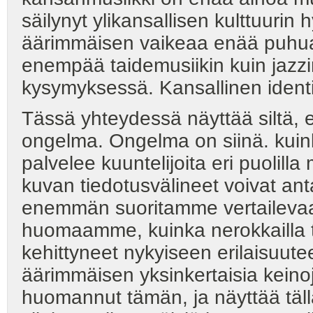
säilynyt ylikansallisen kulttuurin
äärimmäisen vaikeaa enää puhua k
enempää taidemusiikin kuin jazzi
kysymyksessä. Kansallinen identit
Tässä yhteydessä näyttää siltä, 
ongelma. Ongelma on siinä. ku
palvelee kuuntelijoita eri puolil
kuvan tiedotusvälineet voivat ant
enemmän suoritamme vertailevaa
huomaamme, kuinka nerokkailla tav
kehittyneet nykyiseen erilaisuut
äärimmäisen yksinkertaisia keinoj
huomannut tämän, ja näyttää täll