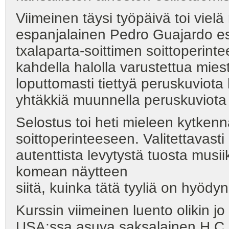
Viimeinen täysi työpäivä toi viel
espanjalainen Pedro Guajardo esit
txalaparta-soittimen soittoperint
kahdella halolla varustettua miest
loputtomasti tiettyä peruskuviota
yhtäkkiä muunnella peruskuviota
Selostus toi heti mieleen kytken
soittoperinteeseen. Valitettavast
autenttista levytystä tuosta musi
komean näytteen
siitä, kuinka tätä tyyliä on hyödy
Kurssin viimeinen luento olikin j
USA:ssa asuva saksalainen H.C. De