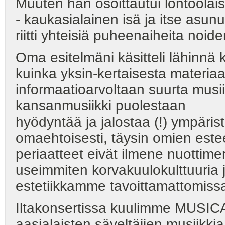
Muuten hän osoittautui lontoolai
- kaukasialainen isä ja itse asunu
riitti yhteisiä puheenaiheita noid
Oma esitelmäni käsitteli lähinnä 
kuinka yksin-kertaisesta materiaa
informaatioarvoltaan suurta musi
kansanmusiikki puolestaan
hyödyntää ja jalostaa (!) ympäris
omaehtoisesti, täysin omien est
periaatteet eivät ilmene nuottim
useimmiten korvakuulokulttuuria ja
estetiikkamme tavoittamattomiss
Iltakonsertissa kuulimme MUSI
aasialaisten säveltäjien musiikkia