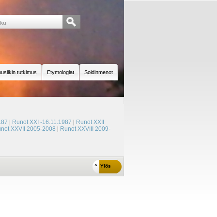
usiikin tutkimus
Etymologiat
Soidinmenot
.87
|
Runot XXI -16.11.1987
|
Runot XXII
not XXVII 2005-2008
|
Runot XXVIII 2009-
^ Ylös