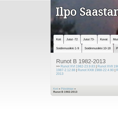
Ilpo Saast
Koti
Jutut -72
Jutut 73-
Kuvat
Mus
Soidinmusiikki 1-9
Soidinmusiikki 10-18
P
Runot B 1982-2013
>>
Runot XVI 1982-23.9.83
|
Runot XVII 19
1987-2.12.88
|
Runot XXIII 1988-22.4.90
|
R
2013
Koti
»
Päiväkirjat
»
Runot B 1982-2013