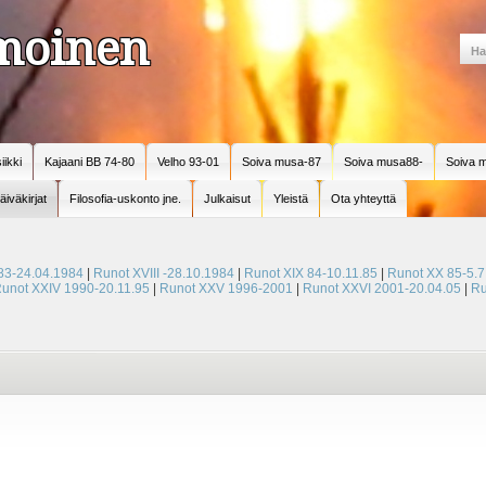
amoinen
iikki
Kajaani BB 74-80
Velho 93-01
Soiva musa-87
Soiva musa88-
Soiva m
äiväkirjat
Filosofia-uskonto jne.
Julkaisut
Yleistä
Ota yhteyttä
83-24.04.1984
|
Runot XVIII -28.10.1984
|
Runot XIX 84-10.11.85
|
Runot XX 85-5.7
unot XXIV 1990-20.11.95
|
Runot XXV 1996-2001
|
Runot XXVI 2001-20.04.05
|
Ru