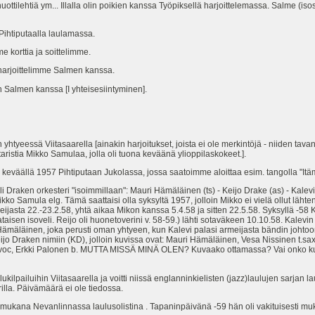
ilehtiä ym... Illalla olin poikien kanssa Työpiksellä harjoittelemassa. Salme (isosiskon
 Pihtiputaalla laulamassa.
e korttia ja soittelimme.
arjoittelimme Salmen kanssa.
 Salmen kanssa [I yhteisesiintyminen].
 yhtyeessä Viitasaarella [ainakin harjoitukset, joista ei ole merkintöjä - niiden ta
itaristia Mikko Samulaa, jolla oli tuona keväänä ylioppilaskokeet.].
s keväällä 1957 Pihtiputaan Jukolassa, jossa saatoimme aloittaa esim. tangolla "Itäm
i Draken orkesteri "isoimmillaan": Mauri Hämäläinen (ts) - Keijo Drake (as) - Kalevi
Mikko Samula elg. Tämä saattaisi olla syksyltä 1957, jolloin Mikko ei vielä ollut läh
jasta 22.-23.2.58, yhtä aikaa Mikon kanssa 5.4.58 ja sitten 22.5.58. Syksyllä -58 Kal
isen isoveli. Reijo oli huonetoverini v. 58-59.) lähti sotaväkeen 10.10.58. Kalevin 
 Hämäläinen, joka perusti oman yhtyeen, kun Kalevi palasi armeijasta bändin johtoo
 Keijo Draken nimiin (KD), jolloin kuvissa ovat: Mauri Hämäläinen, Vesa Nissinen t.sa
hi voc, Erkki Palonen b. MUTTA MISSÄ MINÄ OLEN? Kuvaako ottamassa? Vai onko kuv
ukilpailuihin Viitasaarella ja voitti niissä englanninkielisten (jazz)laulujen sarjan 
illa. Päivämäärä ei ole tiedossa.
ukana Nevanlinnassa laulusolistina . Tapaninpäivänä -59 hän oli vakituisesti muka