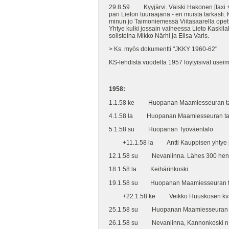
29.8.59 Kyyjärvi. Väiski Hakonen [taxi + b
pari Lieton tuuraajana - en muista tarkasti
minun jo Taimoniemessä Viitasaarella opett
Yhtye kulki jossain vaiheessa Lieto Kaskilah
solisteina Mikko Närhi ja Elisa Varis.
> Ks. myös dokumentti "JKKY 1960-62"
KS-lehdistä vuodelta 1957 löytyisivät usei
1958:
1.1.58 ke Huopanan Maamiesseura
4.1.58 la Huopanan Maamiesseuran
5.1.58 su Huopanan Työväentalo
+11.1.58 la Antti Kauppisen yhtye [Ään
12.1.58 su Nevanlinna. Lähes 300 henkeä. 
18.1.58 la Keihärinkoski.
19.1.58 su Huopanan Maamiesseuran t
+22.1.58 ke Veikko Huuskosen kvartetti 
25.1.58 su Huopanan Maamiesseuran t
26.1.58 su Nevanlinna, Kannonkoski n. 3