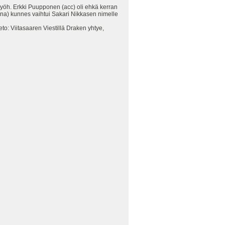
Myöh. Erkki Puupponen (acc) oli ehkä kerran
kana) kunnes vaihtui Sakari Nikkasen nimelle
eto: Viitasaaren Viestillä Draken yhtye,