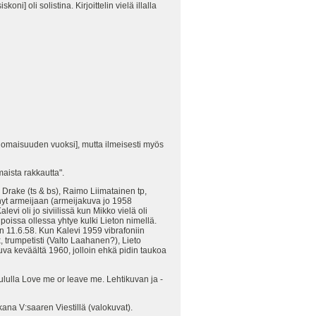
i] oli solistina. Kirjoittelin vielä illalla
vanomaisuuden vuoksi], mutta ilmeisesti myös
aista rakkautta".
 Drake (ts & bs), Raimo Liimatainen tp,
tenyt armeijaan (armeijakuva jo 1958
evi oli jo siviilissä kun Mikko vielä oli
poissa ollessa yhtye kulki Lieton nimellä.
n 11.6.58. Kun Kalevi 1959 vibrafoniin
x, trumpetisti (Valto Laahanen?), Lieto
a keväältä 1960, jolloin ehkä pidin taukoa
laululla Love me or leave me. Lehtikuvan ja -
na V:saaren Viestillä (valokuvat).