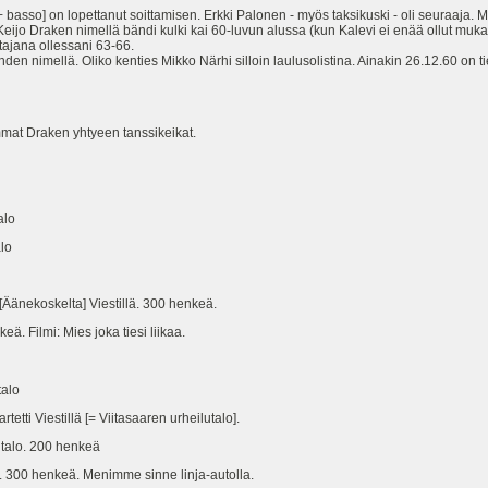
asso] on lopettanut soittamisen. Erkki Palonen - myös taksikuski - oli seuraaja. 
. Keijo Draken nimellä bändi kulki kai 60-luvun alussa (kun Kalevi ei enää ollut mu
ajana ollessani 63-66.
den nimellä. Oliko kenties Mikko Närhi silloin laulusolistina. Ainakin 26.12.60 on ti
mmat Draken yhtyeen tanssikeikat.
n talo
 talo
ekoskelta] Viestillä. 300 henkeä.
Filmi: Mies joka tiesi liikaa.
alo
Viestillä [= Viitasaaren urheilutalo].
alo. 200 henkeä
00 henkeä. Menimme sinne linja-autolla.