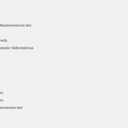
Maamiesseuran talo
ellä.
län Valtiontalossa.
lo.
lo.
esseuran talo