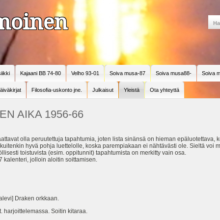
amoinen
iikki
Kajaani BB 74-80
Velho 93-01
Soiva musa-87
Soiva musa88-
Soiva m
äiväkirjat
Filosofia-uskonto jne.
Julkaisut
Yleistä
Ota yhteyttä
EN AIKA 1956-66
aattavat olla peruutettuja tapahtumia, joten lista sinänsä on hieman epäluotettava, k
ee kuitenkin hyvä pohja luettelolle, koska parempiakaan ei nähtävästi ole. Sieltä voi 
lisesti toistuvista (esim. oppitunnit) tapahtumista on merkitty vain osa.
alenteri, jolloin aloitin soittamisen.
alevi] Draken orkkaan.
harjoittelemassa. Soitin kitaraa.