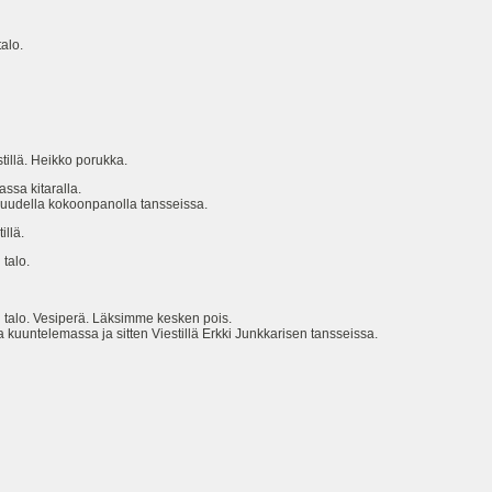
alo.
ä. Heikko porukka.
sa kitaralla.
la kokoonpanolla tansseissa.
llä.
talo.
lo. Vesiperä. Läksimme kesken pois.
telemassa ja sitten Viestillä Erkki Junkkarisen tansseissa.