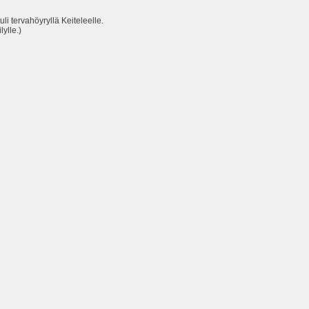
ervahöyryllä Keiteleelle.
ylle.)