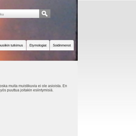
usiikin tutkimus
Etymologiat
Soidinmenot
oska muita muistikuvia ei ole asioista. En
myös puuttua joitakin esiintymisiä.