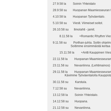
27.9.58 la Soinin Yhteistalo
28.9.58 su Huopanan Maamiesseuran t
4.10.58 la Huopanan Työväentalo.
5.10.58 su Viesti. Viimeiset soitot.
26.10.58 su Ilmolahti - jamit.
8.11.58 la +Romantic Rhythm Viestill
9.11.58 su Porthan-juhla. Soitin ohjelmas
Soitimme ensimmäistä kertaa uudel
15.11.58 la +Antti Kauppinen Viesti
22.11.58 la Huopanan Maamiesseuran 
23.11.58 su Nevanlinna. (Lehtimainos)
29.11.58 la Huopanan Maamiesseuran ta
Kävimme Työväentalolla Kauppista kuun
30.11.58 su Karstula.
7.12.58 su Nevanlinna.
13.12.58 la Soinin Yhteistalo.
14.12.58 su Huopana.
21.12.58 su Nevanlinna.