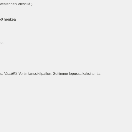
sterinen Viestillä.)
.
50 henkeä
o.
t Viestillä.
Voitin tanssikilpailun. Soitimme lopussa kaksi tuntia.