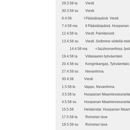
29.3.58 la Viesti.
30.3.58 su Viesti.
6.4.58 I Pääsiäispäivä. Viesti.
7.4.58 ma II Pääsiäispäivä. Huopanan 
12.4.58 la Viesti. Painitanssit.
13.4.58 su Viesti. Soitimme viidellä mieh
14.4.58 ma +Jazzkonsertissa Jyväsky
19.4.58 la Viitasaaren työväentalo
20.4.58 su Konginkangas, Työväentalo.
27.4.58 su Nevanlinna.
30.4.58 Viesti.
1.5.58 to Vappu. Nevanlinna.
3.5.58 la Huopanan Maamiesseuranta
4.5.58 su Huopanan Maamiesseuranta
15.5.58 Helatorstai. Huopanan Maami
17.5.58 la Roinelan lava
18.5.58 su Roinelan lava