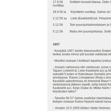
17.9.56 Soittelin kovasti kitaraa. Ostin nuott
nuotteja.
29.9.56 la Kirjoittelin nuotteja. Salme oli
2.12.56 su Lieto [Kaskilahti] tuli. Pelasimm
3.12.56 Tein puurojuhlailmoituksen ja h
5.12.56 Illalla olin puurojuhlassa. Soitin
1957
- Keväällä 1957 aloitin kitaransoiton Draken
keikat, koska minun piti tuurata vakituista k
- Muistini mukaan I keikkani tapahtui josku
- Jossain vaiheessa otin valokuvan, jossa ol
Tapani Lindelöf dr, Lieto Kaskilahti acc ja 
syksyltä?) kuten ei Kalevikaan (lomalla armei
armeijassa. Raimo Liimatainen (Reijo Liimata
Keväällä saksofonissa oli ilmeisesti Mauri
siirtymisensä jälkeen lopetti, siirtyi bändi
Kaskilahti acc, Keijo Drake dr, Mikko När
kirjoitusten takia?
- Talvella 56-57 Salme osallistui iskelmälaul
tietojen mukaan Kalevi Nyqvist säesti hanur
- Ainakin 10.5.1959 lähtien Valde Hedman m