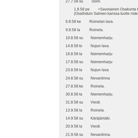
27.7.58 su Soini.
1.8.58 pe +Savolainen Osakunta tuli t
(Osallistuin Salmen kanssa tuolle risteil
6.8.58 ke Roinelan lava.
9.8.58 la Roinela.
10.8.58 su Niemenharju.
14.8.58 to Nujun lava.
16.8.58 la Niemenharju
17.8.58 su Niemenharju
23.8.58 la Nujun lava
24.8.58 su Nevanlinna
27.8.58 ke Roinela.
30.8.58 la Niemenharju.
31.8.58 su Viesti.
13.9.58 la Roinela.
14.9.58 su Käräjämäki.
20.9.58 la Viesti.
21.9.58 su Nevanlinna.