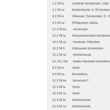
1.2.58 la Löytänän työväentalo. (Viljo Ve
2.2.58 su Keihärinkoski. N. 50 henkeä
8.2.58 la Viitasaari, Työväentalo. N. 1
9.2.58 su (Pihtipudas) Jukola.
12.2.58 ke Jurvansalo.
15.2.58 la Huopanankosken työväental
16.2.58 su Karstulan Yhteistalo.
18.2.58 ti Viitasaaren työväentalo
23.2.58 su Keihärinkoski.
24.-26.2.58
Veikko Niemelän tanssikurssi
8.3.58 la Viesti.
9.3.58 su Nevanlinna
12.3.58 ke Jurvansalo?
15.3.58 la Viesti.
16.3.58 su Viesti.
22.3.58 la Keihärinkoski.
23.3.58 su Keihärinkoski.