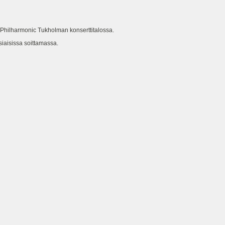
harmonic Tukholman konserttitalossa.
iaisissa soittamassa.