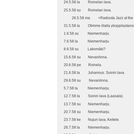
24.5.58 la Roinelan lava.
25.5.58 su Roinelan lava.
26.5.58 ma +Radiosta Jazz at the Phil
31.5.58 la Olimme illalla ylioppilastanss
1.6.58 su Niemenharju.
7.6.58 la Niemenharju.
8.6.58 su Lakomäki?
15.6.58 su Nevanlinna.
20.6.58 pe Roinela.
21.6.58 la Juhannus. Soinin lava.
29.6.58 su Nevanlinna.
5.7.58 la Niemenharju.
12.7.58 la Soinin lava (Laasala).
13.7.58 su Niemenharju.
20.7.58 su Niemenharju.
23.7.58 ke Nujun lava, Keitele.
26.7.58 la Niemenharju.