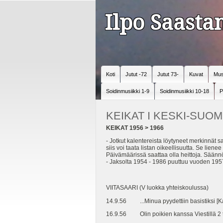
Ilpo Saast
Koti
Jutut -72
Jutut 73-
Kuvat
Mus
Soidinmusiikki 1-9
Soidinmusiikki 10-18
P
KEIKAT I KESKI-SUOM
KEIKAT 1956 > 1966
- Jotkut kalentereista löytyneet merkinnät s
siis voi taata listan oikeellisuutta. Se lien
Päivämäärissä saattaa olla heittoja. Säännöl
- Jaksolta 1954 - 1986 puuttuu vuoden 1957 k
VIITASAARI (V luokka yhteiskoulussa)
14.9.56 ...Minua pyydettiin basistiksi [K
16.9.56 Olin poikien kanssa Viestillä 2 t. 