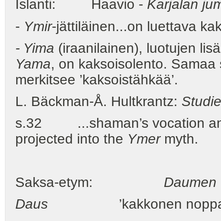
Islanti: Haavio -
Karjalan ju
-
Ymir
-jättiläinen...on luettava k
- Yima
(iraanilainen), luotujen lisä
Yama
, on kaksoisolento. Samaa 
merkitsee ’kaksoistähkää’.
L. Bäckman-Å. Hultkrantz:
Studi
s.32 ...shaman’s vocation and
projected into the
Ymer
myth.
Saksa-etym:
Daumen
Daus
’kakkonen noppa