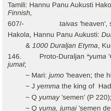
Tamili: Hannu Panu Aukusti Hako
Finnish,
607/-
taivas
'heaven', 
Hakola, Hannu Panu Aukusti:
Du
&
1000 Duraljan Etyma
, K
146. Proto-Duraljan
*yuma
’
jumal
;
~ Mari:
jumo
'heaven; the h
~ J
yemma
the king of Had
~ Q
yumay
’semen’ (P 220);
~ Q
yuma, jumai
’semen del