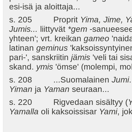
esi-isä ja aloittaja...
s. 205 Proprit
Yima, Jime, Y
Jumis...
liittyvät
*gem
-sanueesee
yhteen'; vrt. kreikan
gameo
'naida
latinan
geminus
'kaksoissyntyine
pari-', sanskriitin
jämis
'veli tai sis
skand.
ymis
'ömse' (molempi, mo
s. 208 ...Suomalainen
Jumi
Yiman
ja
Yaman
seuraan...
s. 220 Rigvedaan sisältyy (
Y
Yamalla
oli kaksoissisar
Yami
, jo