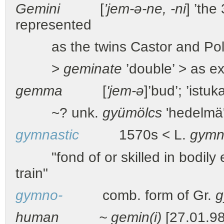
Gemini
[
’jem-ə-ne, -ni
] ’the
represented
as the twins Castor and Pollu
>
geminate
’double’ > as ex
gemma
[
'jem-ə
]’bud’; ’istuk
~? unk.
gyümölcs
'hedelmä
gymnastic
1570s < L.
gymn
"fond of or skilled in bodily e
train"
gymno-
comb. form of Gr.
g
human ~ gemin(i)
[27.01.98