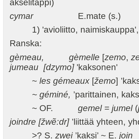
akselitappi)
cymar
E.mate (s.) 
1) 'avioliitto, naimiskauppa',
Ranska:
gèmeau, gèmelle
[
zemo
,
z
jumeau [dzymo]
'kaksonen'
~
les gémeaux
[
žemo
] ’kak
~ géminé,
’parittainen, kaks
~ OF.
gemel = jumel
(
joindre [žwẽ:dr]
’liittää yhteen, yh
>? S.
zwei
’kaksi’ ~ E.
join