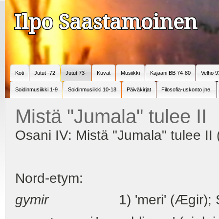
Ilpo Saastamoinen
Koti
Jutut -72
Jutut 73-
Kuvat
Musiikki
Kajaani BB 74-80
Velho 9
Soidinmusiikki 1-9
Soidinmusiikki 10-18
Päiväkirjat
Filosofia-uskonto jne.
Mistä "Jumala" tulee II
Osani IV: Mistä "Jumala" tulee II
Nord-etym:
gymir
1) 'meri' (Ægir); Schl