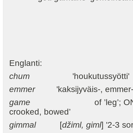
Englanti:
chum
'houkutussyötti'
emmer
'kaksijyväis-, emmer-
game
of ’leg’; ON
crooked, bowed’
gimmal
[
džiml, giml
] '2-3 s