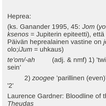
Heprea:
(ks. Ganander 1995, 45:
Jom
(
y
ksenos
= Jupiterin epiteetti), e
Päivän heprealainen vastine on
olo;
iJum
= uhkaus)
te'om/-ah
(adj. & nmf) 1) ’twi
sein’
2)
zoogee
’parillinen (even)
'2'
Laurence Gardner: Bloodline of t
Theudas