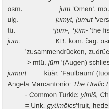
osm.
jum
’Omen’, mo
uig.
jumyt, jumut
’ve
tü.
*jum-, *jüm-
’the fis
jum:
KB. kom. čag. osm. o
’zusammendrücken, zudrücke
> mtü.
jüm
’(Augen) schlie
jumurt
küär. ’Faulbaum’ (tuo
Angela Marcantonio:
The Uralic
- Common Turkic:
yimiš,
Ch
= Unk.
gyümölcs
’fruit, hed