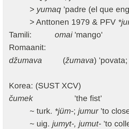
>
yumaq
’padre (el que eng
> Anttonen 1979 & PFV
*j
Tamili:
omai
'mango'
Romaanit:
džumava
(
žumava
) ’povata;
Korea: (SUST XCV)
čumek
’the fist’
~ turk.
*jüm-
;
jumur
’to clos
~ uig.
jumyt-, jumut-
’to coll