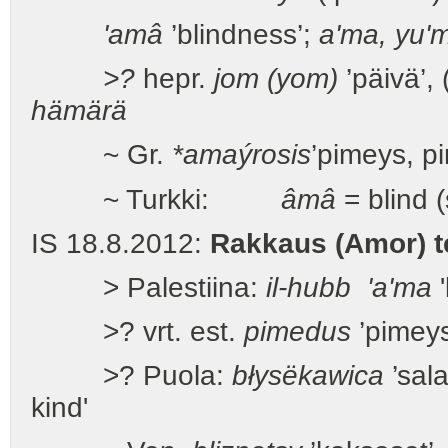
'amâ
’blindness’;
a'ma, yu'm
>?
hepr.
jom (yom)
’päivä’, 
hämärä
~ Gr.
*amaýrosis
’pimeys, p
~ Turkki:
âmâ
= blind 
IS 18.8.2012:
Rakkaus (Amor) t
> Palestiina:
il-hubb 'a'ma
'
>? vrt. est.
pimedus
’pimey
>? Puola:
błysëkawica
’sal
kind'