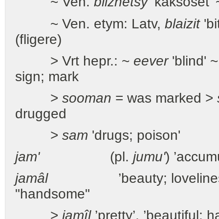
~ Ven.
bliznetsy
’kaksoset’
~ Ven. etym: Latv,
blaizit
'bi
(fligere)
> Vrt hepr.: ~
eever
'blind' 
sign; mark
>
sooman
= was marked >
drugged
>
sam
'drugs; poison'
jam'
(pl.
jumu'
) ’accum
jamâl
’beauty; loveliness’;
"handsome"
>
jamîl
’pretty’, ’beautiful;