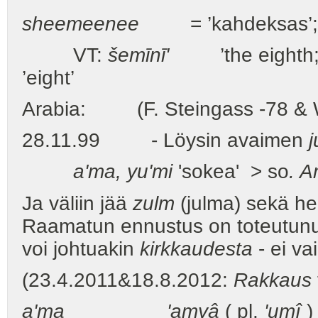
sheemeenee
= ’kahdeksas’
VT:
šemīnī'
’the eighth; t
’eight’
Arabia: (F. Steingass -78
28.11.99 - Löysin avaimen
a'ma, yu'mi
'sokea' > so
. A
Ja väliin jää
zulm
(julma) sekä he
Raamatun ennustus on toteutunut
voi johtuakin
kirkkaudesta
- ei va
(23.4.2011&18.8.2012:
Rakkaus
a'ma 'amyâ
( pl.
'um
î
)