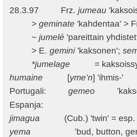
28.3.97 Frz.
jumeau
'kaksois
>
geminate
'kahdentaa' > F
~
jumelé
'pareittain yhdistet
> E.
gemini
'kaksonen';
sem
*jumelage
= kaksoissynt
humaine
[
yme’n
] 'ihmis-'
Portugali:
gemeo
’kaksois
Espanja:
jimagua
(Cub.) 'twin' = esp
yema
’bud, button, gemma;