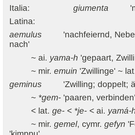
Italia:
giumenta
'mar
Latina:
aemulus
'nachfeiernd, Neben
nach'
~ ai.
yama-h
'gepaart, Zwilli
~ mir.
emuin
'Zwillinge' ~ la
geminus
'Zwilling; doppelt; ähn
~
*gem-
'paaren, verbinden'
< lat.
ge- < *je- <
ai.
yamá-
~ mir.
gemel
, cymr.
gefyn
'F
'kimppu'