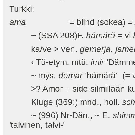
Turkki:
ama
= blind (sokea) = 
~
(SSA 208)F.
hämärä
= vi
ka/ve > ven.
gemerja, jame
‹ Tü-etym. mtü.
imir
’Dämme
~ mys.
demar
’hämärä’ (= v
>? Amor – side silmillään kut
Kluge (369:) mnd., holl.
sc
~ (996) Nr-Dän., ~ E.
shim
'talvinen, talvi-'