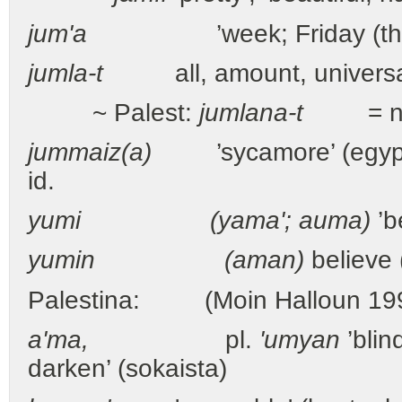
jum'a
’week; Friday (the Mu
jumla-t
all, amount, universality,
~ Palest:
jumlana-t
= n
jummaiz(a)
’sycamore’ (egyptil
id.
yumi (yama'; auma)
’b
yumin (aman)
believe 
Palestina: (Moin Halloun 19
a'ma,
pl.
'umyan
’blin
darken’ (sokaista)