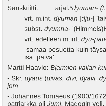
Sanskriitti: arjal.
*dyuman- (t
vrt. m.int.
dyuman
[
dju-
] ’ta
subst.
dyumna-
’(Himmels)H
vrt. edelleen m.int.
dyu-pati
samaa pesuetta kuin täysast
isä, päivä’
Martti Haavio:
Bjarmien vallan ku
- Skr.
dyaus
(
divas, divi, dyavi, 
jom
- Johannes Tornaeus (1900/1672, 
patriarkka oli
Jumi
, Magogin veli