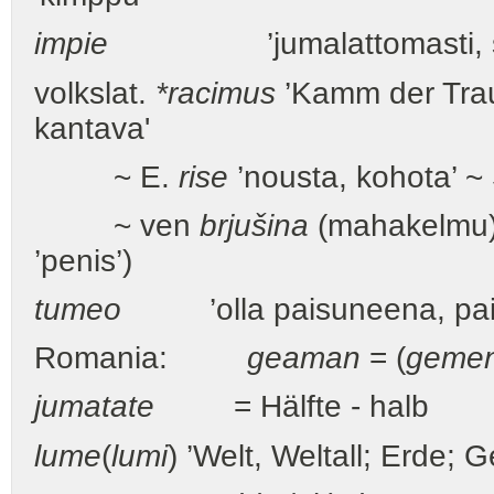
impie
’jumalattomasti, sy
volkslat.
*racimus
’Kamm der Trau
kantava'
~ E.
rise
’nousta, kohota’ ~
~ ven
brjušina
(mahakelmu
’penis’)
tumeo
’olla paisuneena, paisu
Romania:
geaman
= (
gemen
jumatate
= Hälfte - halb
lume
(
lumi
) ’Welt, Weltall; Erde; G