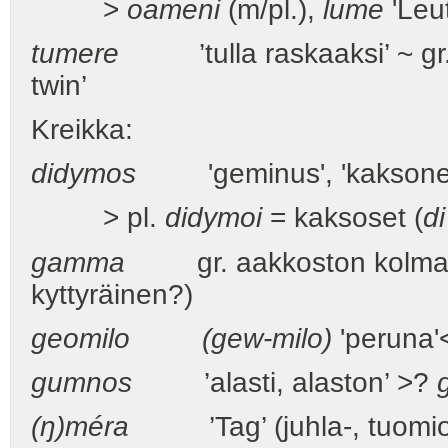
>
oameni
(m/pl.),
lume
'Leu
tumere
’tulla raskaaksi’ ~ gr
twin’
Kreikka:
didymos
'geminus', 'kaksonen'
> pl.
didymoi
= kaksoset (
di
gamma
gr. aakkoston kolmas k
kyttyräinen?)
geomilo
(gew-milo)
'peruna
gumnos
’alasti, alaston’ >?
(ŋ)méra
’Tag’ (juhla-, tuomio