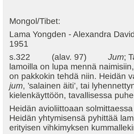
Mongol/Tibet:
Lama Yongden - Alexandra Davi
1951
s.322 (alav. 97)
Jum
; 
lamoilla on lupa mennä naimisiin,
on pakkokin tehdä niin. Heidän 
jum
, ’salainen äiti’, tai lyhennett
kielenkäyttöön, tavallisessa puhe
Heidän avioliittoaan solmittaess
Heidän yhtymisensä pyhittää la
erityisen vihkimyksen kummallekin