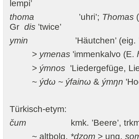
lempi’
thoma
’uhri’;
Thomas
(
Gr
dis
’twice’
ymin
’Häutchen’ (eig. ’B
>
ymenas
'immenkalvo (E.
>
ýmnos
'Liedergefüge, Lie
~
ýdω ~ ýfainω
&
ýmŋn
'Hoc
Türkisch-etym:
čum
kmk. ’Beere’, trk
~ altbolg.
*dzom
> ung.
so