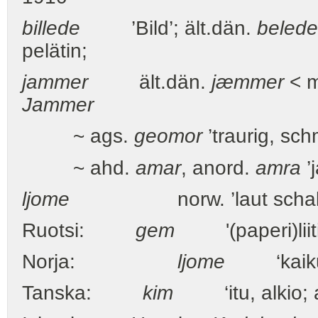
billede
’Bild’; ält.dän.
belede
pelätin;
jammer
ält.dän.
jæmmer
< 
Jammer
~ ags.
geomor
’traurig, schm
~ ahd.
amar
, anord.
amra
’
ljome
norw. ’laut schallen, w
Ruotsi:
gem
'(paperi)liiti
Norja:
ljome
‘kaiku
Tanska:
kim
‘itu, alkio; a