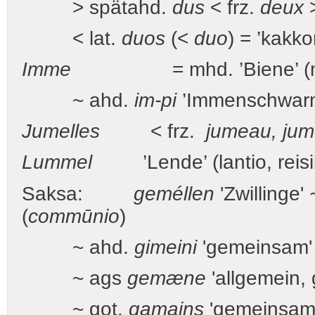
> spätahd.
dus
< frz.
deux
< lat.
duos
(<
duo
) = ’kakk
Imme
= mhd. ’Biene’ (meh
~ ahd.
im-pi
’Immenschwarm’
Jumelles
< frz.
jumeau, jum
Lummel
’Lende’ (lantio, reisili
Saksa:
geméllen
'Zwillinge'
(
commūnio
)
~ ahd.
gimeini
'gemeinsam' 
~ ags
gemæne
'allgemein, 
~ got.
gamains
'gemeinsam; 