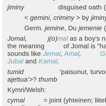
jiminy
disguised oath (peitett
<
gemini, criminy
> by
jimin
Germ.
jemine
, Du
jemenie
Jomal, j(o)
mal
as a boy's n
the meaning of Jomal is "ha
sounds like
Jemal
,
Amal
,
G
Jubal
and
Kamal
.
tumid
’paisunut, turvonnut;
ajettua’>?
thumb
Kymri/Welsh:
cymal
= joint (yhteinen; liitekoh