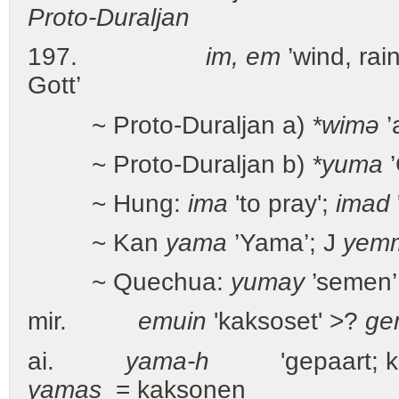
Proto-Duraljan
197.
im, em
’wind, rai
Gott’
~ Proto-Duraljan a)
*wimə
’
~ Proto-Duraljan b)
*yuma
’
~ Hung:
ima
'to pray';
imad
~ Kan
yama
’Yama’; J
yem
~ Quechua:
yumay
’semen’
mir.
emuin
'kaksoset' >?
ge
ai.
yama-h
'gepaart; kak
yamas
= kaksonen