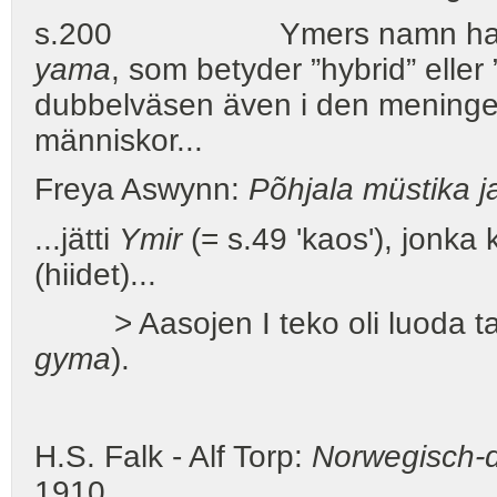
s.200 Ymers namn har satts
yama
, som betyder ”hybrid” eller 
dubbelväsen även i den meningen 
människor...
Freya Aswynn:
Põhjala müstika 
...jätti
Ymir
(= s.49 'kaos'), jonka 
(hiidet)...
> Aasojen I teko oli luoda ta
gyma
).
H.S. Falk - Alf Torp:
Norwegisch-
1910