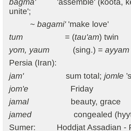
bagma'
'assemble' (koota, k
unite';
~
bagami'
'make love'
tum
= (
tau'am
) twin
yom, yaum
(sing.) =
ayyam
Persia (Iran):
jam'
sum total;
jomle
’
jom'e
Friday
jamal
beauty, grace
jamed
congealed (hyytyny
Sumer: Hoddjat Assadian - P