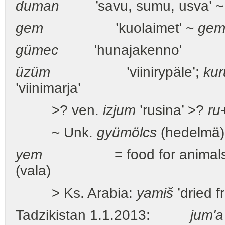
duman
’savu, sumu, usva’ ~
gem
’kuolaimet' ~
gem
gümec
'hunajakenno'
üzüm
’viinirypäle’;
ku
’viinimarja’
>? ven.
izjum
’rusina’ >?
ru
~ Unk.
gyümölcs
(hedelmä)
yem
= food for animals, bai
(vala)
> Ks. Arabia:
yamiš
’dried fr
Tadzikistan 1.1.2013:
jum'a