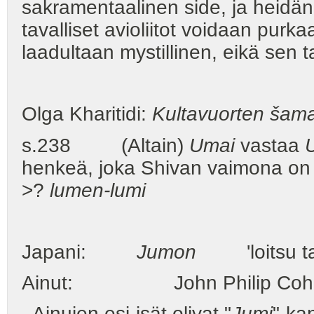
sakramentaalinen side, ja heidän
tavalliset avioliitot voidaan purk
laadultaan mystillinen, eikä sen
Olga Kharitidi:
Kultavuorten šam
s.238 (Altain)
Umai
vastaa
henkeä, joka Shivan vaimona on ”
>?
lumen-lumi
Japani:
Jumon
'loitsu tai
Ainut: John Philip Coh
- Ainujen esi-isät olivat "
Jumi
"-ka