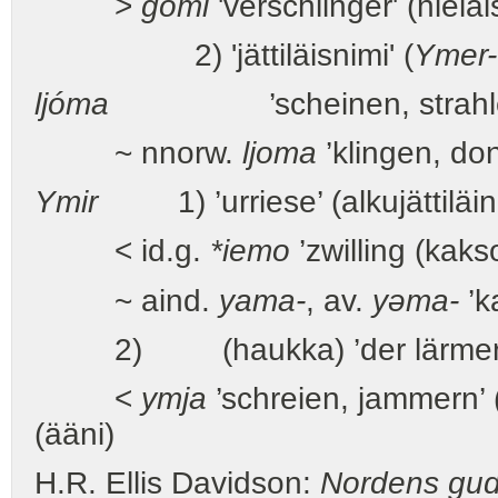
>
gomi
'verschlinger' (nielai
2) 'jättiläisnimi' (
Ymer-
ljóma
’scheinen, strahlen’ (l
~ nnorw.
ljoma
’klingen, donn
Ymir
1) ’urriese’ (alkujättiläi
< id.g.
*iemo
’zwilling (kaks
~ aind.
yama-
, av.
yəma-
’k
2) (haukka) ’der lärmer
<
ymja
’schreien, jammern’ 
(ääni)
H.R. Ellis Davidson:
Nordens gud