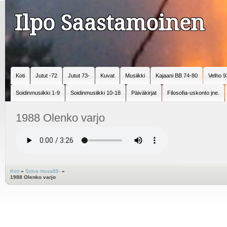
Ilpo Saastamoinen
Koti
Jutut -72
Jutut 73-
Kuvat
Musiikki
Kajaani BB 74-80
Velho 9
Soidinmusiikki 1-9
Soidinmusiikki 10-18
Päiväkirjat
Filosofia-uskonto jne.
1988 Olenko varjo
Koti
»
Soiva musa88-
»
1988 Olenko varjo