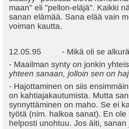
maan" eli "pellon-eläjä". Kaikki 
sanan elämää. Sana elää vain m
voiman kautta.
12.05.95 - Mikä oli se alkuräjäh
- Maailman synty on jonkin yhte
yhteen sanaan, jolloin sen on ha
- Hajottaminen on siis ensimmäi
on kahtiajakautumista. Mutta sa
synnyttäminen on maho. Se ei k
työtä (nim. halkoa sanat). En ole
helposti unohtuu. Jos äiti, sanan