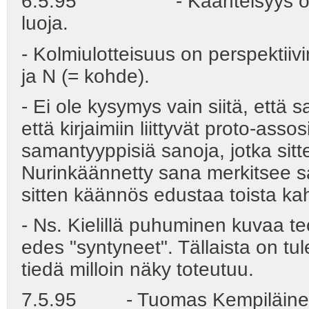
6.5.95 - Käänteisyys on tod
luoja.
- Kolmiulotteisuus on perspektiivi
ja N (= kohde).
- Ei ole kysymys vain siitä, että s
että kirjaimiin liittyvät proto-asso
samantyyppisiä sanoja, jotka sit
Nurinkäännetty sana merkitsee sa
sitten käännös edustaa toista k
- Ns. Kielillä puhuminen kuvaa teor
edes "syntyneet". Tällaista on 
tiedä milloin näky toteutuu.
7.5.95 - Tuomas Kempiläine