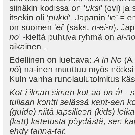
siinäkin kodissa on ’
uksi
’ (ovi) j
itsekin oli ’
pukki
’. Japanin ’
ie
’ = en
on suomen ’
ei
’ (saks.
n-ei-n
). Ja
no
’ -kieltä puhuva ryhmä on
ai-no
aikainen...
Edellinen on luettava:
A in No
(A 
nö
) na-inen muuttuu myös nö:ksi 
Kuin vanha runolaulutoimitus käsi
Kot-i ilman simen-kot-aa on åt - si
tullaan kontti selässä kant-aen kont
(guide) niitä lapsilleen (kids) lei
(katt) katetusta pöydästä, sen kant
ehdy tarina-tar.