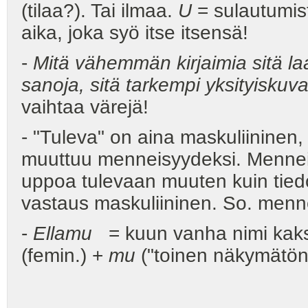
(tilaa?). Tai ilmaa.
U
= sulautumi
aika, joka syö itse itsensä!
-
Mitä vähemmän kirjaimia sitä l
sanoja, sitä tarkempi yksityiskuv
vaihtaa värejä!
- "Tuleva" on aina maskuliininen,
muuttuu menneisyydeksi. Menne
uppoa tulevaan muuten kuin tie
vastaus maskuliininen. So. menne
-
Ellamu
= kuun vanha nimi kak
(femin.) +
mu
("toinen näkymätön