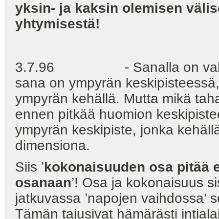
yksin- ja kaksin olemisen väli
yhtymisestä!
3.7.96 - Sanalla on valo- ja
sana on ympyrän keskipisteessä,
ympyrän kehällä. Mutta mikä taha
ennen pitkää huomion keskipisteek
ympyrän keskipiste, jonka kehäll
dimensiona.
Siis ’
kokonaisuuden osa pitää 
osanaan
’! Osa ja kokonaisuus si
jatkuvassa ’napojen vaihdossa’ s
Tämän tajusivat hämärästi intiala