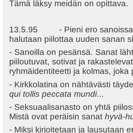
Tämä läksy meidän on opittava. -
13.5.95 - Pieni ero sanoissa sa
halutaan piilottaa uuden sanan sis
- Sanoilla on pesänsä. Sanat lähte
piiloutuvat, sotivat ja rakastelevat.
ryhmäidentiteetti ja kolmas, joka
- Kirkkolatina on nähtävästi täydel
qui tollis peccata mundi
...
- Seksuaalisanasto on yhtä piilos
Mistä ovat peräisin sanat
hyvä-h
- Miksi kirjoitetaan ja lausutaan er