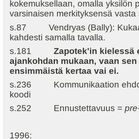
kokemuksellaan, omalla yksilön ps
varsinaisen merkityksensä vasta 
s.87 Vendryas (Bally): Kukaan
kahdesti samalla tavalla.
s.181
Zapotek'in kielessä 
ajankohdan mukaan, vaan sen 
ensimmäistä kertaa vai ei.
s.236 Kommunikaation ehdot ki
koodi
s.252 Ennustettavuus =
pre-
1996: