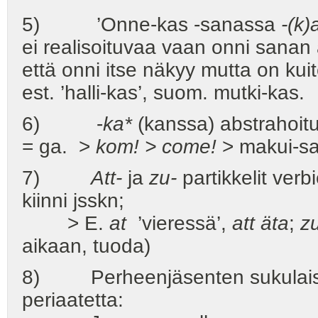
5) ’Onne-kas -sanassa
-(k)
ei realisoituvaa vaan onni sanan
että onni itse näkyy mutta on kuit
est. ’halli-kas’, suom. mutki-kas.
6) -
ka*
(kanssa) abstrahoitu
= ga. >
kom! > come!
> makui-s
7)
Att-
ja
zu-
partikkelit ver
kiinni jsskn;
> E.
at
’vieressä’,
att
äta
;
zu
aikaan, tuoda)
8) Perheenjäsenten sukulaisu
periaatetta: