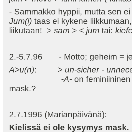
- Sammakko hyppii, mutta sen ei
Jum(i)
taas ei kykene liikkumaan,
liikutaan! >
sam > < jum
tai:
kiefe
2.-5.7.96 - Motto; geheim = je
A>u(n)
: >
un-sicher - unnec
-A-
on feminiininen
mask.?
2.7.1996 (Marianpäivänä):
Kielissä ei ole kysymys mask. 