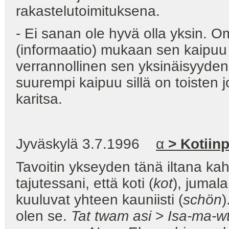
rakastelutoimituksena.
- Ei sanan ole hyvä olla yksin. O
(informaatio) mukaan sen kaipuu
verrannollinen sen yksinäisyyden
suurempi kaipuu sillä on toisten
karitsa.
Jyväskylä 3.7.1996
α
> Kotiin
Tavoitin ykseyden tänä iltana kah
tajutessani, että koti (
kot
), jumala
kuuluvat yhteen kauniisti (
schön
)
olen se.
Tat twam asi
>
Isa-ma-wt