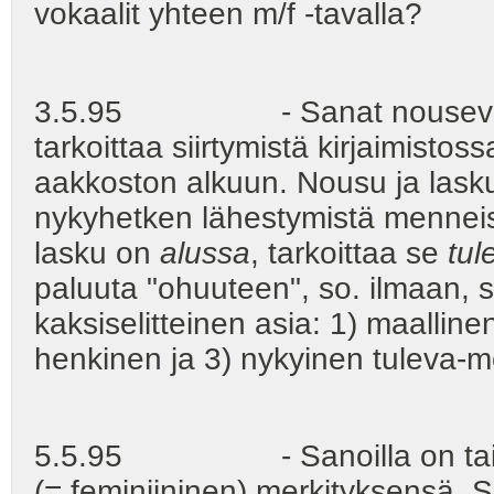
vokaalit yhteen m/f -tavalla?
3.5.95 - Sanat nousevat ja 
tarkoittaa siirtymistä kirjaimisto
aakkoston alkuun. Nousu ja lasku 
nykyhetken lähestymistä menneisy
lasku on
alussa
, tarkoittaa se
tul
paluuta "ohuuteen", so. ilmaan, s
kaksiselitteinen asia: 1) maallinen
henkinen ja 3) nykyinen tuleva-m
5.5.95 - Sanoilla on taivaall
(= feminiininen) merkityksensä. 