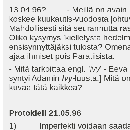
13.04.96? - Meillä on avain Pa
koskee kuukautis-vuodosta johtuv
Mahdollisesti sitä seurannutta rask
Oliko kysymys ’kielletystä hedelm
ensisynnyttäjäksi tulosta? Omena
ajaa ihmiset pois Paratiisista.
- Mitä tarkoittaa engl. ’
ivy
’ - Eeva
syntyi Adamin
Ivy
-luusta.] Mitä on
kuvaa tätä kaikkea?
Protokieli 21.05.96
1) Imperfekti voidaan saada a