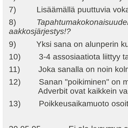
7) Lisäämällä puuttuvia voka
8)
Tapahtumakokonaisuuden 
aakkosjärjestys!?
9) Yksi sana on alunperin kuv
10) 3-4 assosiaatiota liittyy 
11) Joka sanalla on noin kolme
12) Sanan "poikiminen" on mer
Adverbit ovat kaikkein vanhi
13) Poikkeusaikamuoto osoitta