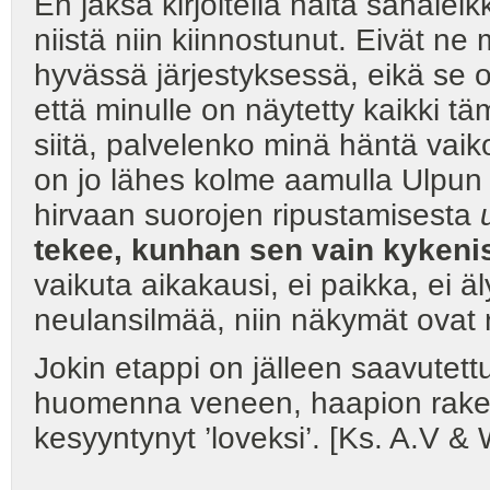
En jaksa kirjoitella näitä sanale
niistä niin kiinnostunut. Eivät n
hyvässä järjestyksessä, eikä se ol
että minulle on näytetty kaikki t
siitä, palvelenko minä häntä vaiko
on jo lähes kolme aamulla Ulpun
hirvaan suorojen ripustamisesta
tekee, kunhan sen vain kykeni
vaikuta aikakausi, ei paikka, ei äl
neulansilmää, niin näkymät ovat ri
Jokin etappi on jälleen saavutettu
huomenna veneen, haapion rakent
kesyyntynyt ’loveksi’. [Ks. A.V & 