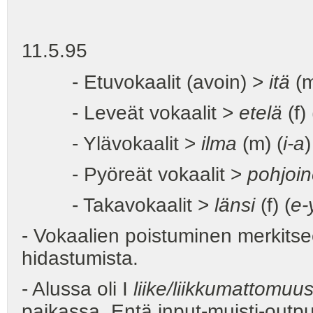
11.5.95
- Etuvokaalit (avoin) >
itä
(m
- Leveät vokaalit >
etelä
(f) 
- Ylävokaalit >
ilma
(m) (
i-a
)
- Pyöreät vokaalit >
pohjoi
- Takavokaalit >
länsi
(f) (
e-
- Vokaalien poistuminen merkitse
hidastumista.
- Alussa oli I
liike/liikkumattomuu
paikassa. Entä input-muisti-outp