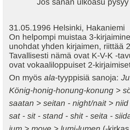
Jos sanan ulkoasu pysyy sam
31.05.1996 Helsinki, Hakaniemi
On helpompi muistaa 3-kirjaimine
unohdat yhden kirjaimen, riittää 
Tavallisesti nämä ovat K-V-K -tav
ovat vokaaliloppuiset 2-kirjaimise
On myös
ala
-tyyppisiä sanoja:
Ju
König-honig-honung-konung > sö
saatan > seitan - night/nait > niid
sat - sit - stand - shit - seita - sii
jum > move > lumi-lumen
(-kirka