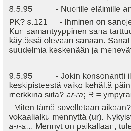
8.5.95 - Nuorille eläimille ann
PK? s.121 - Ihminen on sanojen 
Kun samantyyppinen sana tarttuu
käytössä olevaan sanaan. Sanat s
suudelmia keskenään ja menevät t
9.5.95 - Jokin konsonantti il
keskipisteestä vaiko kehältä päi
merkkinä siitä?
ar-ra
; R = ympyrä
- Miten tämä sovelletaan aikaan?
vokaalialku mennyttä (ur). Nykyisyy
a-r-a
... Mennyt on paikallaan, tul