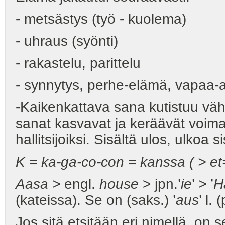
- metsästys (työ - kuolema)
- uhraus (syönti)
- rakastelu, parittelu
- synnytys, perhe-elämä, vapaa-a
-Kaikenkattava sana kutistuu vähi
sanat kasvavat ja keräävät voimaa
hallitsijoiksi. Sisältä ulos, ulkoa s
K = ka-ga-co-con = kanssa ( > et=
Aasa
> engl.
house
> jpn.’
ie
’ > ’
H
(kateissa). Se on (saks.) ’
aus
’ l.
Jos sitä etsitään eri nimellä, on se