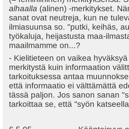
alhaalla
(alinen) -merkitykset. Nä
sanat ovat neutreja, kun ne tule
ilmiasuunsa so. "putki, keihäs, a
työkaluja, heijastusta maa-ilmast
maailmamme on...?
- Kielitieteen on vaikea hyväksyä 
merkitystä kuin informaation väl
tarkoituksessa antaa muunnoksen
että informaatio ei välttämättä ed
tässä paljon. Jos sanon sanan "sy
tarkoittaa se, että "syön katseel