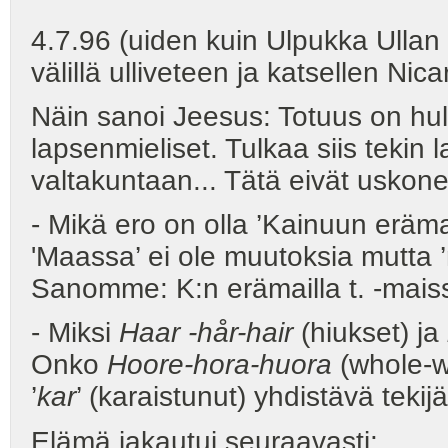
4.7.96 (uiden kuin Ulpukka Ulla
välillä ulliveteen ja katsellen Nic
Näin sanoi Jeesus: Totuus on hul
lapsenmieliset. Tulkaa siis tekin l
valtakuntaan... Tätä eivät uskonee
- Mikä ero on olla ’Kainuun erämaa
'Maassa’ ei ole muutoksia mutta ’m
Sanomme: K:n erämailla t. -mais
- Miksi
Haar -hår-hair
(hiukset) ja
Onko
Hoore-hora-huora
(whole-w
’
kar
’ (karaistunut) yhdistävä tekij
Elämä jakautui seuraavasti: