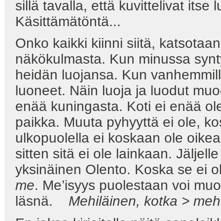
sillä tavalla, että kuvittelivat i
Käsittämätöntä...
Onko kaikki kiinni siitä, katsota
näkökulmasta. Kun minussa synty
heidän luojansa. Kun vanhemmilla
luoneet. Näin luoja ja luodut mu
enää kuningasta. Koti ei enää ole
paikka. Muuta pyhyyttä ei ole, ko
ulkopuolella ei koskaan ole oikea
sitten sitä ei ole lainkaan. Jäljell
yksinäinen Olento. Koska se ei o
me
. Me’isyys puolestaan voi muod
läsnä.
Mehiläinen, kotka > mehu