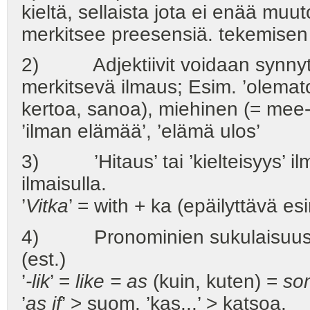
kieltä, sellaista jota ei enää mu
merkitsee preesensiä. tekemisen 
2) Adjektiivit voidaan synnyttää
merkitsevä ilmaus; Esim. ’olemat
kertoa, sanoa), miehinen (= mee
’ilman elämää’, ’elämä ulos’
3) ’Hitaus’ tai ’kielteisyys’ il
ilmaisulla.
’
Vitka
’ = with + ka (epäilyttävä esi
4) Pronominien sukulaisuus: L
(est.)
’
-lik
’ =
like = as
(kuin, kuten) =
so
’
as if
’ > suom. ’kas...’ > katsoa.