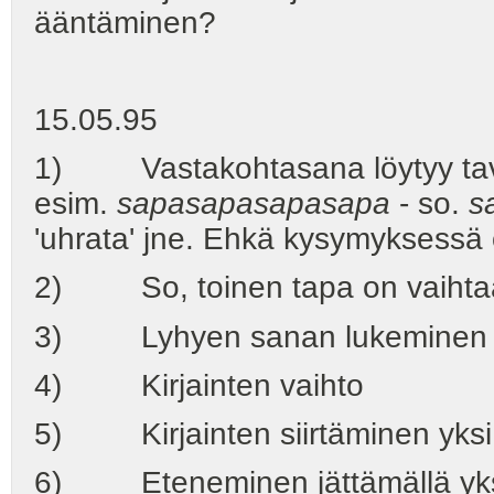
ääntäminen?
15.05.95
1) Vastakohtasana löytyy tavall
esim.
sapasapasapasapa
- so.
s
'uhrata' jne. Ehkä kysymyksessä 
2) So, toinen tapa on vaihtaa
3) Lyhyen sanan lukeminen o
4) Kirjainten vaihto
5) Kirjainten siirtäminen yksi
6) Eteneminen jättämällä yksi k