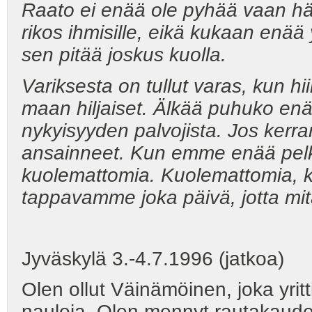
Raato ei enää ole pyhää vaan hä
rikos ihmisille, eikä kukaan enää
sen pitää joskus kuolla.
Variksesta on tullut varas, kun hii
maan hiljaiset. Älkää puhuko enää
nykyisyyden palvojista. Jos ker
ansainneet. Kun emme enää pelkä
kuolemattomia. Kuolemattomia,
tappavamme joka päivä, jotta mit
Jyväskylä 3.-4.7.1996 (jatkoa)
Olen ollut Väinämöinen, joka yritt
nauloja. Olen mennyt rautakaude