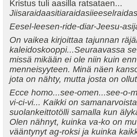
Kristus tuli aasilla ratsataen...
Jiisaraidaasitiaraidasiieeselraidasii
Eesel-leesen-ride-diar-Jeesu-asij
On vaikea kirjoittaa tajunnan räj
kaleidoskooppi...Seuraavassa se
missä mikään ei ole niin kuin e
menneisyyteen. Minä näen kansoj
jota on nähty, mutta josta on oll
Ecce homo...see-omen...see-o-me
vi-ci-vi... Kaikki on samanarvoista 
suolankeittotölli samalla kun älyk
Olen nähnyt, kuinka va-ko on muu
vääntynyt ag-roksi ja kuinka kai