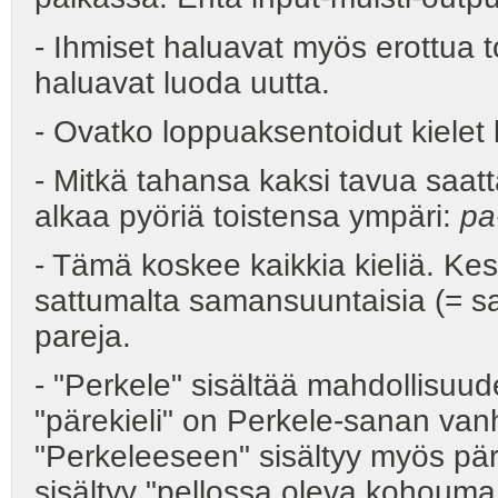
- Ihmiset haluavat myös erottua t
haluavat luoda uutta.
- Ovatko loppuaksentoidut kielet 
- Mitkä tahansa kaksi tavua saat
alkaa pyöriä toistensa ympäri:
pa
- Tämä koskee kaikkia kieliä. Ke
sattumalta samansuuntaisia (= sa
pareja.
- "Perkele" sisältää mahdollisuude
"pärekieli" on Perkele-sanan van
"Perkeleeseen" sisältyy myös päre
sisältyy "pellossa oleva kohouma