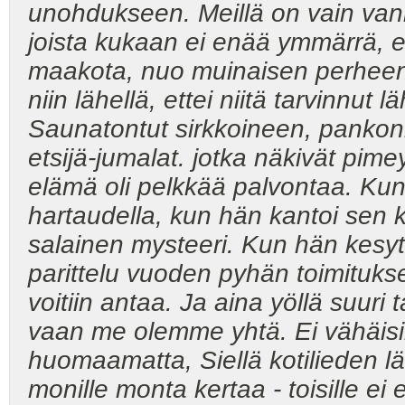
unohdukseen. Meillä on vain van
joista kukaan ei enää ymmärrä, ett
maakota, nuo muinaisen perheen p
niin lähellä, ettei niitä tarvinnu
Saunatontut sirkkoineen, pankonh
etsijä-jumalat. jotka näkivät pi
elämä oli pelkkää palvontaa. Kun 
hartaudella, kun hän kantoi sen k
salainen mysteeri. Kun hän kesyt
parittelu vuoden pyhän toimitukse
voitiin antaa. Ja aina yöllä suuri 
vaan me olemme yhtä. Ei vähäisin
huomaamatta, Siellä kotilieden lä
monille monta kertaa - toisille 