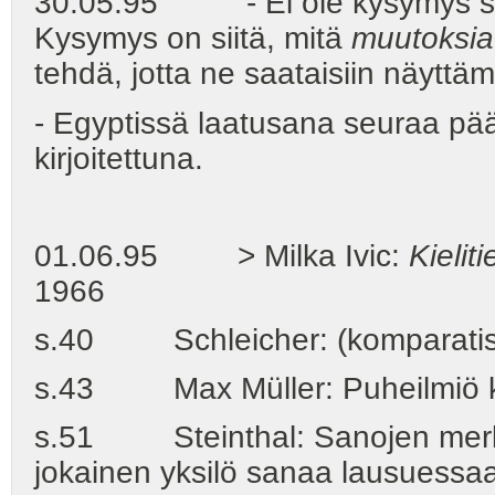
30.05.95 - Ei ole kysymys siitä
Kysymys on siitä, mitä
muutoksia
tehdä, jotta ne saataisiin näyttäm
- Egyptissä laatusana seuraa pää
kirjoitettuna.
01.06.95 > Milka Ivic:
Kielit
1966
s.40 Schleicher: (komparatisti)
s.43 Max Müller: Puheilmiö kuo
s.51 Steinthal: Sanojen merkityk
jokainen yksilö sanaa lausuessaa