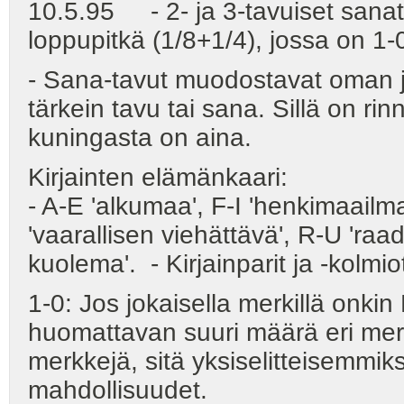
10.5.95 - 2- ja 3-tavuiset sanat 
loppupitkä (1/8+1/4), jossa on 1-
- Sana-tavut muodostavat oman 
tärkein tavu tai sana. Sillä on rin
kuningasta on aina.
Kirjainten elämänkaari:
- A-E 'alkumaa', F-I 'henkimaailma
'vaarallisen viehättävä', R-U 'raad
kuolema'. - Kirjainparit ja -kolmi
1-0: Jos jokaisella merkillä onkin
huomattavan suuri määrä eri mer
merkkejä, sitä yksiselitteisemmik
mahdollisuudet.