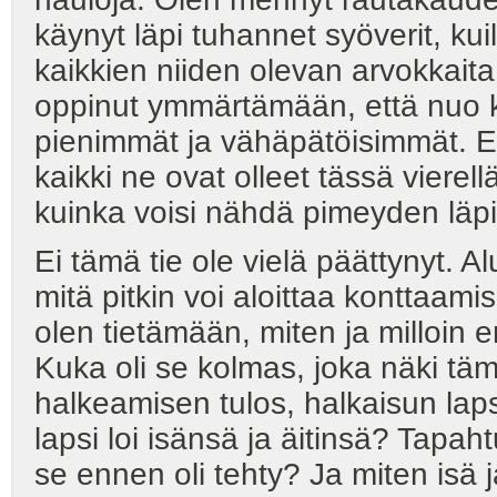
käynyt läpi tuhannet syöverit, kuil
kaikkien niiden olevan arvokkaita
oppinut ymmärtämään, että nuo 
pienimmät ja vähäpätöisimmät. Eiv
kaikki ne ovat olleet tässä vierel
kuinka voisi nähdä pimeyden läp
Ei tämä tie ole vielä päättynyt. A
mitä pitkin voi aloittaa konttaami
olen tietämään, miten ja milloin 
Kuka oli se kolmas, joka näki täm
halkeamisen tulos, halkaisun lap
lapsi loi isänsä ja äitinsä? Tapah
se ennen oli tehty? Ja miten isä j