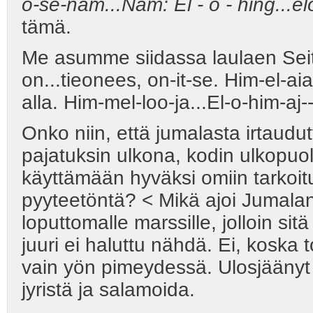
o-se-nam...Nam: El - o - hing...el
tämä.
Me asumme siidassa laulaen Seiton
on...tieonees, on-it-se. Him-el-a
alla. Him-mel-loo-ja...El-o-him-aj--
Onko niin, että jumalasta irtaudutt
pajatuksin ulkona, kodin ulkopuolel
käyttämään hyväksi omiin tarkoituk
pyyteetöntä? < Mikä ajoi Jumalan k
loputtomalle marssille, jolloin sitä
juuri ei haluttu nähdä. Ei, koska 
vain yön pimeydessä. Ulosjäänyt 
jyristä ja salamoida.