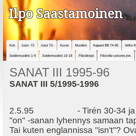
Ilpo Saastamoinen
Koti
Jutut -72
Jutut 73-
Kuvat
Musiikki
Kajaani BB 74-80
Velho 9
Soidinmusiikki 1-9
Soidinmusiikki 10-18
Päiväkirjat
Filosofia-uskonto jne.
SANAT III 1995-96
SANAT III 5/1995-1996
2.5.95 - Tirén 30-34 ja 225 "
"on" -sanan lyhennys samaan tap
Tai kuten englannissa "isn't"? Ova