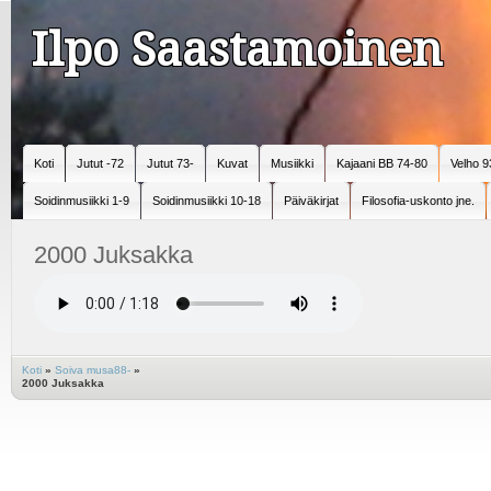
Ilpo Saastamoinen
Koti
Jutut -72
Jutut 73-
Kuvat
Musiikki
Kajaani BB 74-80
Velho 9
Soidinmusiikki 1-9
Soidinmusiikki 10-18
Päiväkirjat
Filosofia-uskonto jne.
2000 Juksakka
Koti
»
Soiva musa88-
»
2000 Juksakka