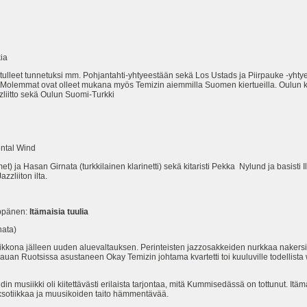
ia
tulleet tunnetuksi mm. Pohjantahti-yhtyeestään sekä Los Ustads ja Piirpauke -yhtye
a. Molemmat ovat olleet mukana myös Temizin aiemmilla Suomen kiertueilla. Oulun ko
zzliitto sekä Oulun Suomi-Turkki
ntal Wind
) ja Hasan Girnata (turkkilainen klarinetti) sekä kitaristi Pekka Nylund ja basisti 
zzliiton ilta.
pänen:
Itämaisia tuulia
nata)
viikkona jälleen uuden aluevaltauksen. Perinteisten jazzosakkeiden nurkkaa nakersi
uan Ruotsissa asustaneen Okay Temizin johtama kvartetti toi kuuluville todellista wo
in musiikki oli kiitettävästi erilaista tarjontaa, mitä Kummisedässä on tottunut. Itäm
a eksotiikkaa ja muusikoiden taito hämmentävää.