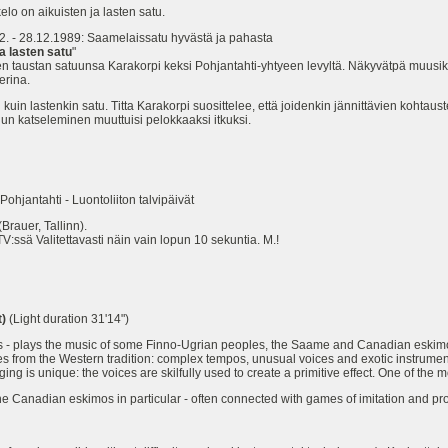
elo on aikuisten ja lasten satu.
2.12. - 28.12.1989: Saamelaissatu hyvästä ja pahasta
a lasten satu
"
taustan satuunsa Karakorpi keksi Pohjantahti-yhtyeen levyltä. Näkyvätpä muusikot
erina.
uin lastenkin satu. Titta Karakorpi suosittelee, että joidenkin jännittävien kohtaust
dun katseleminen muuttuisi pelokkaaksi itkuksi.
jantahti - Luontoliiton talvipäivät
Brauer, Tallinn).
V:ssä Valitettavasti näin vain lopun 10 sekuntia. M.!
t)
(Light duration 31'14")
es - plays the music of some Finno-Ugrian peoples, the Saame and Canadian eskimos
les from the Western tradition: complex tempos, unusual voices and exotic instrum
nging is unique: the voices are skilfully used to create a primitive effect. One of the
the Canadian eskimos in particular - often connected with games of imitation and pr