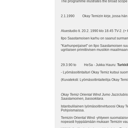
The programme illustrates the broad scope o
2.1.1990 Okay Temizin kirje, jossa hän eh
Aluestudio ti. 20.2. 1990 klo 18.45 TV-2. (>
Ilpo Saastamoisen karhu on saanut surmansa
"Karhunpeijaiset" on Ilpo Saastamoisen suu
ugrilaisen primitiivisen musiikin maailmaan
29.3.90 to HeSa - Jukka Hauru:
Turkki
- Lyömäsoitintaituri Okay Temiz kutsui suo
(Kuvateksti: Lyömäsoitintaiteilija Okay Temiz
Okay Temiz Oriental Wind Jumo Jazzclubissa
Saastamoinen, bassokitara.
Istanbulilainen lyömäsoitinvirtuoosi Okay Tem
Pohjoismaissa.
Temizin Oriental Wind -yhtyeen suomalaisv
nopeasti hyppäämään mukaan Temizin vauhd