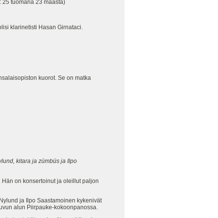
o: 25 tuomaria 23 maasta)
i klarinetisti Hasan Girnataci.
ansalaisopiston kuorot. Se on matka
und, kitara ja zümbüs ja Ilpo
. Hän on konsertoinut ja oleillut paljon
Nylund ja Ilpo Saastamoinen kykenivät
luvun alun Piirpauke-kokoonpanossa.