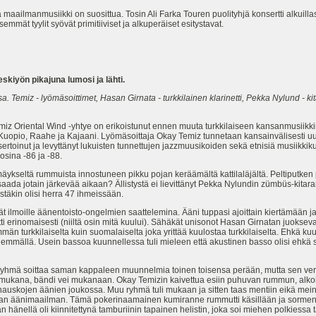
tä maailmanmusiikki on suosittua. Tosin Ali Farka Touren puolityhjä konsertti alkuil
mmät tyylit syövät primitiiviset ja alkuperäiset esitystavat.
skiyön pikajuna lumosi ja lähti.
Temiz - lyömäsoittimet, Hasan Girnata - turkkilainen klarinetti, Pekka Nylund - ki
miz Oriental Wind -yhtye on erikoistunut ennen muuta turkkilaiseen kansanmusiikkii
, Kuopio, Raahe ja Kajaani. Lyömäsoittaja Okay Temiz tunnetaan kansainvälisesti 
ertoinut ja levyttänyt lukuisten tunnettujen jazzmuusikoiden sekä etnisiä musiikki
sina -86 ja -88.
mäykseltä rummuista innostuneen pikku pojan keräämältä kattilaläjältä. Peltiputken 
 saada jotain järkevää aikaan? Ällistystä ei lievittänyt Pekka Nylundin zümbüs-kita
stäkin olisi herra 47 ihmeissään.
ivät ilmoille äänentoisto-ongelmien saattelemina. Ääni tuppasi ajoittain kiertämään 
tti erinomaisesti (niiltä osin mitä kuului). Sähäkät unisonot Hasan Girnatan juokseva
än turkkilaiselta kuin suomalaiselta joka yrittää kuulostaa turkkilaiselta. Ehkä ku
nemmällä. Usein bassoa kuunnellessa tuli mieleen että akustinen basso olisi ehkä
tä ryhmä soittaa saman kappaleen muunnelmia toinen toisensa perään, mutta sen verr
kana, bändi vei mukanaan. Okay Temizin kaivettua esiin puhuvan rummun, alkoi varsi
n hauskojen äänien joukossa. Muu ryhmä tuli mukaan ja sitten taas mentiin eikä meina
n äänimaailman. Tämä pokerinaamainen kumiranne rummutti käsillään ja sormenpäi
hänellä oli kiinnitettynä tamburiinin tapainen helistin, joka soi miehen polkiessa t