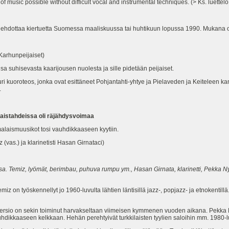
f music possible without difficult vocal and instrumental techniques. (> Ks. luettel
dottaa kiertuetta Suomessa maaliskuussa tai huhtikuun lopussa 1990. Mukana olis
 Karhunpeijaiset)
 suhisevasta kaarijousen nuolesta ja sille pidetään peijaiset.
ri kuoroteos, jonka ovat esittäneet Pohjantahti-yhtye ja Pielaveden ja Keiteleen k
.
laistahdeissa oli räjähdysvoimaa
malaismuusikot tosi vauhdikkaaseen kyytiin.
 (vas.) ja klarinetisti Hasan Girnataci)
. Temiz, lyömät, berimbau, puhuva rumpu ym., Hasan Girnata, klarinetti, Pekka Nyl
iz on työskennellyt jo 1960-luvulta lähtien läntisillä jazz-, popjazz- ja etnokentillä
ersio on sekin toiminut harvakseltaan viimeisen kymmenen vuoden aikana. Pekka 
ikkaaseen kelkkaan. Hehän perehtyivät turkkilaisten tyylien saloihin mm. 1980-