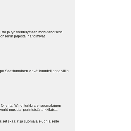
istä ja työskentelystään moni-tahoisesti
nsertin järjestäjinä toimivat
Ilpo Saastamoinen vievät kuuntelijansa villin
 Oriental Wind, turkkilais- suomalainen
rld musicia, perinteistä turkkilaista
aiset skaalat ja suomalais-ugrilaiselle