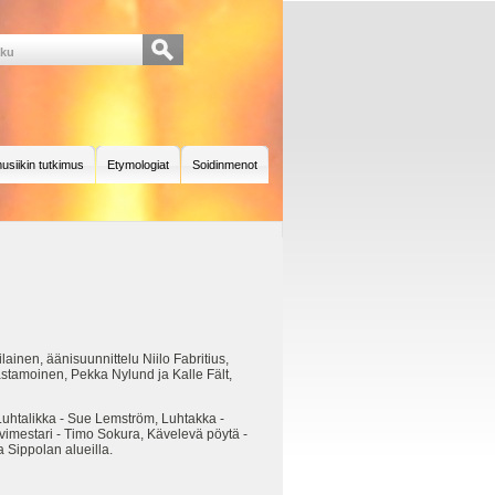
usiikin tutkimus
Etymologiat
Soidinmenot
ainen, äänisuunnittelu Niilo Fabritius,
astamoinen, Pekka Nylund ja Kalle Fält,
Luhtalikka - Sue Lemström, Luhtakka -
ovimestari - Timo Sokura, Kävelevä pöytä -
 Sippolan alueilla.