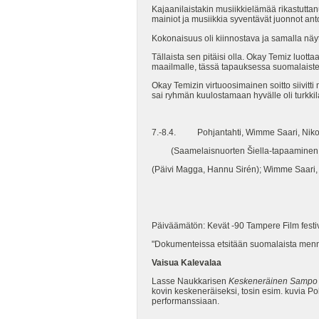
Kajaanilaistakin musiikkielämää rikastuttanu
mainiot ja musiikkia syventävät juonnot anto
Kokonaisuus oli kiinnostava ja samalla näyttö
Tällaista sen pitäisi olla. Okay Temiz luot
maailmalle, tässä tapauksessa suomalaist
Okay Temizin virtuoosimainen soitto siivit
sai ryhmän kuulostamaan hyvälle oli turkki
7.-8.4. Pohjantahti, Wimme Saari, Niko 
(Saamelaisnuorten Šiella-tapaaminen
(Päivi Magga, Hannu Sirén); Wimme Saari, 
Päiväämätön: Kevät -90 Tampere Film festiva
"Dokumenteissa etsitään suomalaista menn
Vaisua Kalevalaa
Lasse Naukkarisen
Keskeneräinen Sampo
kovin keskeneräiseksi, tosin esim. kuvia Po
performanssiaan.