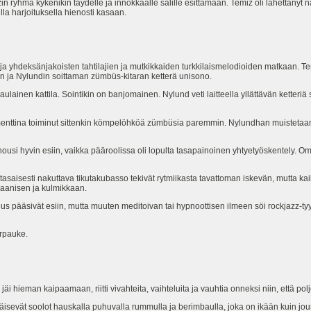
in ryhmä kykenikin täydelle ja innokkaalle salille esittämään. Temiz oli lähettänyt 
illa harjoituksella hienosti kasaan.
- ja yhdeksänjakoisten tahtilajien ja mutkikkaiden turkkilaismelodioiden matkaan. Te
in ja Nylundin soittaman zümbüs-kitaran ketterä unisono.
inen kattila. Sointikin on banjomainen. Nylund veti laitteella yllättävän ketteriä s
menttina toiminut sittenkin kömpelöhköä zümbüsia paremmin. Nylundhan muistetaan 
 nousi hyvin esiin, vaikka pääroolissa oli lopulta tasapainoinen yhtyetyöskentely.
asaisesti nakuttava tikutakubasso tekivät rytmiikasta tavattoman iskevän, mutta k
anisen ja kulmikkaan.
 pääsivät esiin, mutta muuten meditoivan tai hypnoottisen ilmeen söi rockjazz-tyy
irpauke.
 hieman kaipaamaan, riitti vivahteita, vaihteluita ja vauhtia onneksi niin, että pol
isevät soolot hauskalla puhuvalla rummulla ja berimbaulla, joka on ikään kuin jou