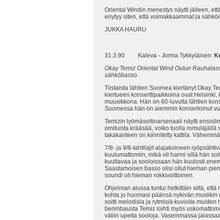
Oriental Windin menestys näytti jälleen, et
eriytyy siten, että voimakkaammat ja sähköise
JUKKA HAURU
31.3.90 Kaleva - Jorma Tykkyläinen:
Ke
Okay Temiz Oriental Wind Oulun Rauhalassa. 
sähköbasso.
Tiistaista lähtien Suomea kiertänyt Okay Te
kiertueen konserttipaikkoina ovat Helsinki
muusikkona. Hän on 60-luvulta lähtien kons
Suomessa hän on aiemmin konsertoinut vuo
Temizin lyömäsoitinarsenaali näytti ensisil
omituista krääsää, voiko tuolla romuläjällä
takakanteen on kiinnitetty kattila. Vähemmä
7/8- ja 9/8-tahtilajit alajakoineen ryöpsäht
kuulumattomiin, mikä oli harmi sillä hän soi
kuultavaa ja sooloissaan hän kuulosti enemm
Saastamoisen basso olisi ollut hieman pie
soundi oli hieman rokkivoittoinen.
Ohjelman alussa tuntui hetkittäin siltä, et
kohta jo huomasi päänsä nykivän musiikin mu
soitti melodisia ja rytmisiä kuvioita muide
berimbausta Temiz loihti myös uskomattoma
väliin upeita sooloja. Vasemmassa jalassaan 