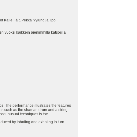
 Kalle Fält, Pekka Nylund ja Ilpo
en vuoksi kaikkein pienimmillä katsojilla
. The performance illustrates the features
ents such as the shaman drum and a string
 most unusual techniques is the
oduced by inhaling and exhaling in turn.