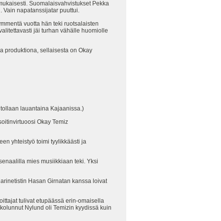
en mukaisesti. Suomalaisvahvistukset Pekka
 Vain napatanssijatar puuttui.
ymmentä vuotta hän teki ruotsalaisten
valitettavasti jäi turhan vähälle huomiolle
na produktiona, sellaisesta on Okay
itollaan lauantaina Kajaanissa.)
soitinvirtuoosi Okay Temiz
en yhteistyö toimi tyylikkäästi ja
rsenaalilla mies musiikkiaan teki. Yksi
larinetistin Hasan Girnatan kanssa loivat
ittajat tulivat etupäässä erin-omaisella
ä kolunnut Nylund oli Temizin kyydissä kuin