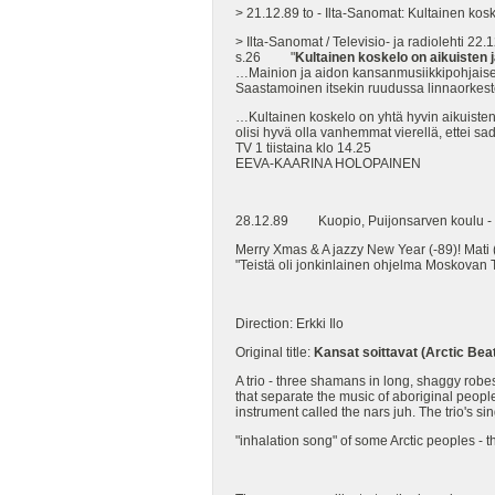
> 21.12.89 to - Ilta-Sanomat: Kultainen kosk
> Ilta-Sanomat / Televisio- ja radiolehti 2
s.26 "
Kultainen koskelo on aikuisten j
…Mainion ja aidon kansanmusiikkipohjaisen 
Saastamoinen itsekin ruudussa linnaorkest
…Kultainen koskelo on yhtä hyvin aikuisten k
olisi hyvä olla vanhemmat vierellä, ettei sa
TV 1 tiistaina klo 14.25
EEVA-KAARINA HOLOPAINEN
28.12.89 Kuopio, Puijonsarven koulu - Poh
Merry Xmas & A jazzy New Year (-89)! Mati (
"Teistä oli jonkinlainen ohjelma Moskovan T
Direction: Erkki Ilo
Original title:
Kansat soittavat (Arctic Bea
A trio - three shamans in long, shaggy rob
that separate the music of aboriginal peop
instrument called the nars juh. The trio's si
"inhalation song" of some Arctic peoples - 