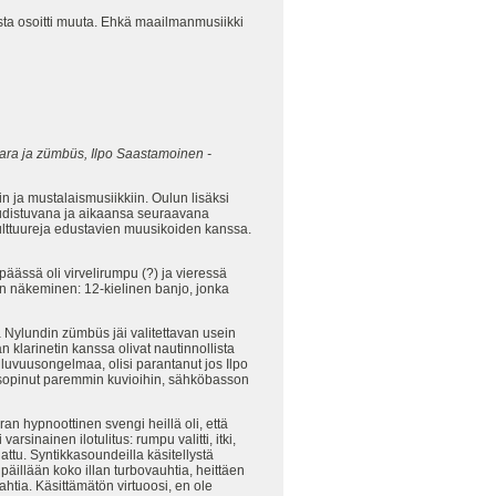
lasta osoitti muuta. Ehkä maailmanmusiikki
tara ja zümbüs, Ilpo Saastamoinen -
n ja mustalaismusiikkiin. Oulun lisäksi
uudistuvana ja aikaansa seuraavana
kulttuureja edustavien muusikoiden kanssa.
päässä oli virvelirumpu (?) ja vieressä
ran näkeminen: 12-kielinen banjo, jonka
ja Nylundin zümbüs jäi valitettavan usein
n klarinetin kanssa olivat nautinnollista
uluvuusongelmaa, olisi parantanut jos Ilpo
 sopinut paremmin kuvioihin, sähköbasson
an hypnoottinen svengi heillä oli, että
nainen ilotulitus: rumpu valitti, itki,
ttu. Syntikkasoundeilla käsitellystä
llään koko illan turbovauhtia, heittäen
ahtia. Käsittämätön virtuoosi, en ole