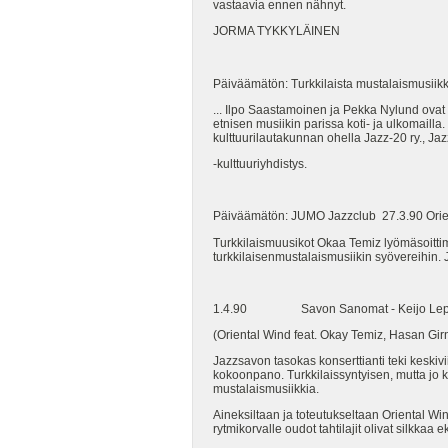
vastaavia ennen nähnyt.
JORMA TYKKYLÄINEN
Päiväämätön: Turkkilaista mustalaismusiikk
... Ilpo Saastamoinen ja Pekka Nylund ovat 
etnisen musiikin parissa koti- ja ulkomaill
kulttuurilautakunnan ohella Jazz-20 ry., Ja
-kulttuuriyhdistys.
Päiväämätön: JUMO Jazzclub 27.3.90 Orie
Turkkilaismuusikot Okaa Temiz lyömäsoittimet
turkkilaisenmustalaismusiikin syövereihin. Ja
1.4.90 Savon Sanomat - Keijo Lep
(Oriental Wind feat. Okay Temiz, Hasan Gir
Jazzsavon tasokas konserttianti teki keski
kokoonpano. Turkkilaissyntyisen, mutta jo ka
mustalaismusiikkia.
Aineksiltaan ja toteutukseltaan Oriental Wind
rytmikorvalle oudot tahtilajit olivat silkka