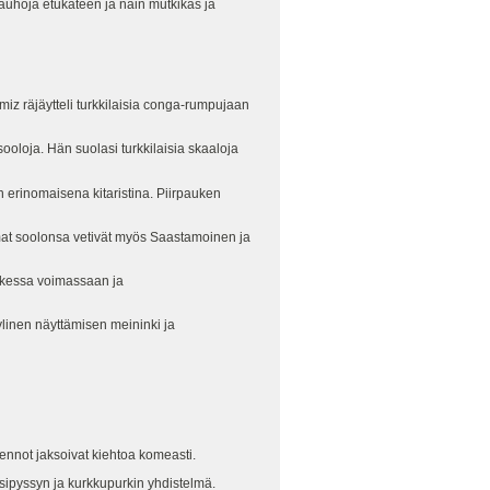
nauhoja etukäteen ja näin mutkikas ja
miz räjäytteli turkkilaisia conga-rumpujaan
ooloja. Hän suolasi turkkilaisia skaaloja
erinomaisena kitaristina. Piirpauken
 Omat soolonsa vetivät myös Saastamoinen ja
aikessa voimassaan ja
linen näyttämisen meininki ja
jennot jaksoivat kiehtoa komeasti.
sipyssyn ja kurkkupurkin yhdistelmä.