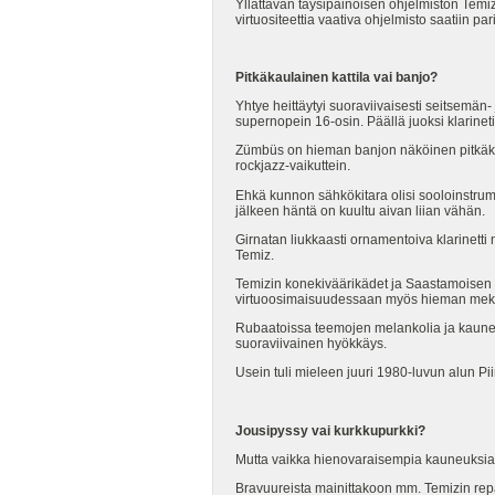
Yllättävän täysipainoisen ohjelmiston Temiz
virtuositeettia vaativa ohjelmisto saatiin par
Pitkäkaulainen kattila vai banjo?
Yhtye heittäytyi suoraviivaisesti seitsemän
supernopein 16-osin. Päällä juoksi klarinet
Zümbüs on hieman banjon näköinen pitkäkaula
rockjazz-vaikuttein.
Ehkä kunnon sähkökitara olisi sooloinstru
jälkeen häntä on kuultu aivan liian vähän.
Girnatan liukkaasti ornamentoiva klarinetti
Temiz.
Temizin konekiväärikädet ja Saastamoisen t
virtuoosimaisuudessaan myös hieman meka
Rubaatoissa teemojen melankolia ja kauneus
suoraviivainen hyökkäys.
Usein tuli mieleen juuri 1980-luvun alun Pi
Jousipyssy vai kurkkupurkki?
Mutta vaikka hienovaraisempia kauneuksia jäi
Bravuureista mainittakoon mm. Temizin repä