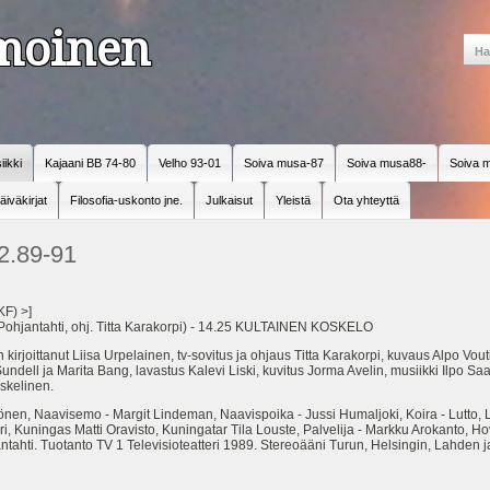
amoinen
iikki
Kajaani BB 74-80
Velho 93-01
Soiva musa-87
Soiva musa88-
Soiva m
äiväkirjat
Filosofia-uskonto jne.
Julkaisut
Yleistä
Ota yhteyttä
2.89-91
 KF) >]
(Pohjantahti, ohj. Titta Karakorpi) - 14.25 KULTAINEN KOSKELO
ittanut Liisa Urpelainen, tv-sovitus ja ohjaus Titta Karakorpi, kuvaus Alpo Voutil
dell ja Marita Bang, lavastus Kalevi Liski, kuvitus Jorma Avelin, musiikki Ilpo Sa
skelinen.
nen, Naavisemo - Margit Lindeman, Naavispoika - Jussi Humaljoki, Koira - Lutto, 
ri, Kuningas Matti Oravisto, Kuningatar Tila Louste, Palvelija - Markku Arokanto, H
ntahti. Tuotanto TV 1 Televisioteatteri 1989. Stereoääni Turun, Helsingin, Lahden ja