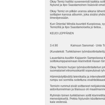
Okay Temiz hallitsi suvereenisti kaikkia so
Nylund ja Ilpo Saastamoinen lisäsivät omat
Okay Temiz on pitkän uransa aikana lähentän
soittajien kanssa albumin, joka sisälsi yhdis
ilmestyessään.
Kun Oriental Windia kuunteli Kuopiossa, sy
Temizillä ja Ilpo Saastamoisella jo tietoa...
KEIJO LEPPÄNEN
3.4.90 Kainuun Sanomat - Unto Tor
(Kuvateksti: Turkkilainen lyömäsoitintaitei
Lauantaina kuultiin Kajaanin Sampolassa tur
soittokumppaneinaan klarinetisti Hasan Girn
Okay Temizin hurjan lyömäsoitintaiteilun joh
suomalaiset etnomusikantit sopeutuivat ryh
Hämmästyttävällä tekniikalla ja intensiteetil
rumpu soi sormilla soitettuna vivahteikkaasti
Temizin rummut eivät soittaneet nelijakoist
aidontunnelman ja tilaisuus oli maailmanmu
Ryhmän toinen turkkilainen soitti klarinetil
menestyksellä. Pekka Nylundin käsittelemä tu
kala vedessä.