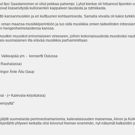
t Ilpo Saastamoinen ei ollut pekkaa pahempi. Lyhyt kiertue oli hitsannut Ilponkin o
ivat lisäselvitystä kulloisenkin kappaleen taustasta ja rytmiikasta.
 kansanmusiikin ja eri kulttuurien kohtaamisesta. Samalla viivalla oli kaksi turkkila
taa oman maansa musiikkiperintöön ja luo siitä musiikkia omien taiteellisten intres
en hengenheimolaistensa kanssa.
ti muutkin muusikot erinomaiseen vireeseen, jolloin kokonaisuudesta muodostui nau
lais-suomalainen ilta elävää musiikkia parhaimmillaan.
Valkeapää ym. - konsertti Oulussa
 Rauhalassa)
Ingor Ánte Áilu Gaup
l - (> Kalevala-kirjoituksia)
eisyyttä"
jäljitti suomalaista perinneshamanismia, kalevalaisuuden maisemaa, Ainon ja Kulle
hjantähti-yhtyeen keikalta olisi toivonut hieman enemmän, nyt näkymät katkaistiin jo