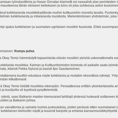
ittamiaan lyömäsoittimia ja Hasan Girnatan klarinetti soi nasaalisti alan perinteid
 mausteensa tähän etniseen keitokseen ja tulos oli joka suhteessa aidon kuuloinen.
yt turkkilaisesta musiikkitraditiosta muihin kulttuureihin monella tavalla. Puolenk
telmän turkkilaisesta ja intialaisesta musiikista. Mielenkiintoisen yhdistelmän, joka 
ntyi ajatus turkkilaisen ja suomalais-ugrilaisen musiikin fuusiosta. Ehkä suurempa
niainen:
Rumpu puhui.
lija Okay Temiz hämmästytti kajaanilaista elävän musiikin yleisöä uskomattomalla so
kkilaista musiikkia. Kalman ja Kulttuuritoimiston toimesta oli paikalle saatu lyömä
ata, kitaristi Pekka Nylund ja basisti Ilpo Saastamoinen.
dattamana kuultiin edustava näyte turkkilaisia ja muitakin eksoottisia rytmejä. Yhtye
mään kitkattomasti.
lä Okay Temiz kiidätti musiikkia eteenpäin. Periaatteessa erittäin yksinkertaisella a
 ja kuulijoilla oli kyydissä pysyttelemistä.
a rytmiä, vaan Balkanin maiden kiemuraiset tahtilajit yhdessä huikeasti soittaneen k
siikin ja Balkanin juhlaa.
laan vaivattomia ja samalla huimia juoksutuksia, joiden perässä sitten suomalaiset so
rkkilainen kielisoitin näytti ja kuulosti banjolle ja erilaisia kansanmusiikkiyhtyeit