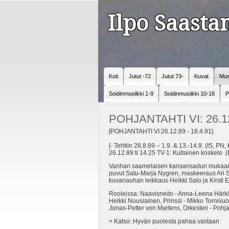
Ilpo Saast
Koti
Jutut -72
Jutut 73-
Kuvat
Mus
Soidinmusiikki 1-9
Soidinmusiikki 10-18
P
POHJANTAHTI VI: 26.1
[POHJANTAHTI VI 26.12.89 - 18.4.91]
[- Tehtiin 28.8.89 – 1.9. & 13.-14.9. (IS, PN,
26.12.89 ti 14.25 TV-1: Kultainen koskelo 
Vanhan saamelaisen kansansadun mukaan kirjo
puvut Satu-Marja Nygren, maskeeraus Ari Sun
kuvanauhan leikkaus Heikki Salo ja Kirsti E
Rooleissa: Naavisneito - Anna-Leena Härkö
Heikki Nousiainen, Prinssi - Mikko Tornivuo
Jonas-Petter von Martens, Orkesteri - Pohja
> Katso: Hyvän puolesta pahaa vastaan