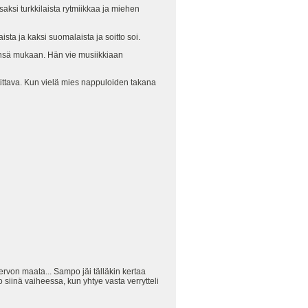
saksi turkkilaista rytmiikkaa ja miehen
ista ja kaksi suomalaista ja soitto soi.
siensä mukaan. Hän vie musiikkiaan
tittava. Kun vielä mies nappuloiden takana
rvon maata... Sampo jäi tälläkin kertaa
 siinä vaiheessa, kun yhtye vasta verrytteli