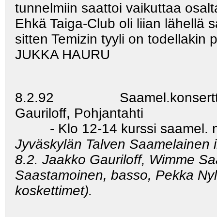
tunnelmiin saattoi vaikuttaa osa
Ehkä Taiga-Club oli liian lähellä 
sitten Temizin tyyli on todellakin
JUKKA HAURU
8.2.92 Saamel.konsertti J:ky
Gauriloff, Pohjantahti
- Klo 12-14 kurssi saamel. mu
Jyväskylän Talven Saamelainen il
8.2. Jaakko Gauriloff, Wimme Saar
Saastamoinen, basso, Pekka Nylun
koskettimet).