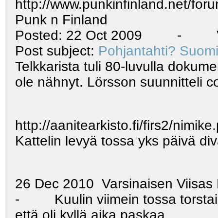
http://www.punkinfinland.net/fo
Punk n Finland
Posted: 22 Oct 2009 - Vars
Post subject:
Pohjantahti? Suom
Telkkarista tuli 80-luvulla dokume
ole nähnyt. Lörsson suunnitteli 
http://aanitearkisto.fi/firs2/nimi
Kattelin levyä tossa yks päivä diva
26 Dec 2010
Varsinaisen Viisas
- Kuulin viimein tossa torstain
että oli kyllä
aika paskaa.