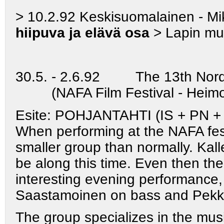
> 10.2.92 Keskisuomalainen - Mi
hiipuva ja elävä osa
> Lapin m
30.5. - 2.6.92 The 13th Nordic 
(NAFA Film Festival - Heimo L
Esite: POHJANTAHTI (IS + PN +
When performing at the NAFA fest
smaller group than normally. Kalle
be along this time. Even then the 
interesting evening performance
Saastamoinen on bass and Pekka
The group specializes in the musi