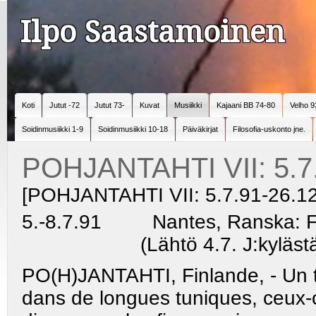
Ilpo Saastamoinen
Koti
Jutut -72
Jutut 73-
Kuvat
Musiikki
Kajaani BB 74-80
Velho 9
Soidinmusiikki 1-9
Soidinmusiikki 10-18
Päiväkirjat
Filosofia-uskonto jne.
POHJANTAHTI VII: 5.7
[POHJANTAHTI VII: 5.7.91-26.1
5.-8.7.91 Nantes, Ranska: Fest
(Lähtö 4.7. J:kylästä. P
PO(H)JANTAHTI, Finlande, - Un 
dans de longues tuniques, ceux-c