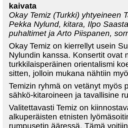
kaivata
Okay Temiz (Turkki) yhtyeineen T
Pekka Nylund, kitara, Ilpo Saas
puhaltimet ja Arto Piispanen, sor
Okay Temiz on kierrellyt usein 
Nylundin kanssa. Konsertit ovat 
turkkilaisperäinen orientalismi ko
sitten, jolloin mukana nähtiin myö
Temizin ryhmä on vetänyt myös p
sähkö-kitaroineen ja tavallisine r
Valitettavasti Temiz on kiinnost
alkuperäisten etnisten lyömäsoiti
rumpusetin ääressä.
Tämä voitiin