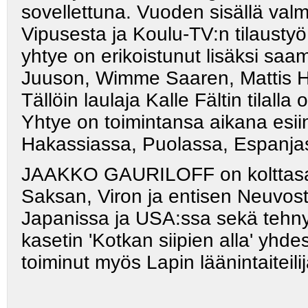
sovellettuna. Vuoden sisällä valm
Vipusesta ja Koulu-TV:n tilaustyö
yhtye on erikoistunut lisäksi saa
Juuson, Wimme Saaren, Mattis Hæ
Tällöin laulaja Kalle Fältin tilalla
Yhtye on toimintansa aikana esii
Hakassiassa, Puolassa, Espanjass
JAAKKO GAURILOFF on kolttasaa
Saksan, Viron ja entisen Neuvosto
Japanissa ja USA:ssa sekä tehnyt
kasetin 'Kotkan siipien alla' yh
toiminut myös Lapin läänintaiteili