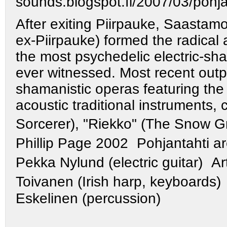
sounds.blogspot.fi/2007/03/pohja
After exiting Piirpauke, Saastam
ex-Piirpauke) formed the radical 
the most psychedelic electric-sh
ever witnessed. Most recent out
shamanistic operas featuring the 
acoustic traditional instruments, 
Sorcerer), "Riekko" (The Snow 
Phillip Page 2002 Pohjantahti a
Pekka Nylund (electric guitar) 
Toivanen (Irish harp, keyboards
Eskelinen (percussion)