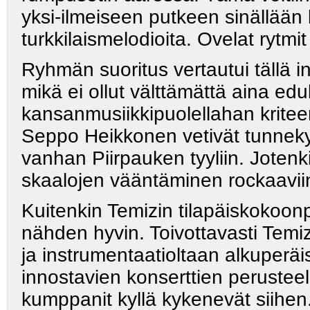
yksi-ilmeiseen putkeen sinällään 
turkkilaismelodioita. Ovelat rytmit
Ryhmän suoritus vertautui tällä in
mikä ei ollut välttämättä aina edu
kansanmusiikkipuolellahan kritee
Seppo Heikkonen vetivät tunnekyl
vanhan Piirpauken tyyliin. Jotenki
skaalojen vääntäminen rockaaviin
Kuitenkin Temizin tilapäiskokoonp
nähden hyvin. Toivottavasti Temi
ja instrumentaatioltaan alkuperä
innostavien konserttien perustee
kumppanit kyllä kykenevät siihen