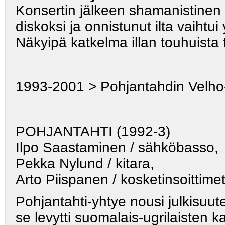
Konsertin jälkeen shamanistinen 
diskoksi ja onnistunut ilta vaihtui 
Näkyipä katkelma illan touhuista
1993-2001 > Pohjantahdin Velho-t
POHJANTAHTI (1992-3)
Ilpo Saastaminen / sähköba
Pekka Nylund / kitara
Arto Piispanen / kosketinsoittime
Pohjantahti-yhtye nousi julkisuut
se levytti suomalais-ugrilaisten