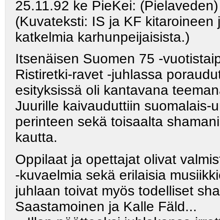
25.11.92 ke PieKei: (Pielaveden
(Kuvateksti: IS ja KF kitaroineen
katkelmia karhunpeijaisista.)
Itsenäisen Suomen 75 -vuotistaip
Ristiretki-ravet
-juhlassa poraudut
esityksissä oli kantavana teema
Juurille kaivauduttiin suomalais
-u
perinteen sekä toisaalta shamani
kautta.
Oppilaat ja opettajat olivat valm
-kuvaelmia sekä erilaisia musiikki
juhlaan toivat myös todelliset sh
Saastamoinen ja Kalle Fäld...