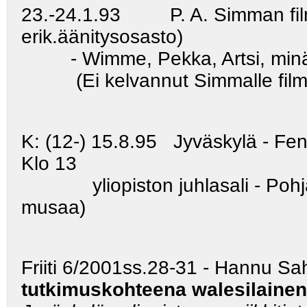
23.-24.1.93 P. A. Simman filmiä
erik.äänitysosasto)
- Wimme, Pekka, Artsi, minä) -
(Ei kelvannut Simmalle filmimusi
K: (12-) 15.8.95 Jyväskylä - Fenn
Klo 13
yliopiston juhlasali - Pohjant
musaa)
Friiti 6/2001ss.28-31 - Hannu S
tutkimuskohteena walesilainen