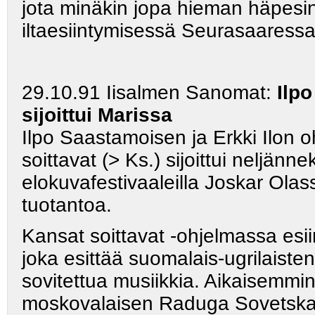
jota minäkin jopa hieman häpesin
iltaesiintymisessä Seurasaaress
29.10.91 Iisalmen Sanomat:
Ilp
sijoittui Marissa
Ilpo Saastamoisen ja Erkki Ilon 
soittavat (> Ks.) sijoittui neljänne
elokuvafestivaaleilla Joskar Ola
tuotantoa.
Kansat soittavat -ohjelmassa esiin
joka esittää suomalais-ugrilaiste
sovitettua musiikkia. Aikaisemmi
moskovalaisen Raduga Sovetskaj