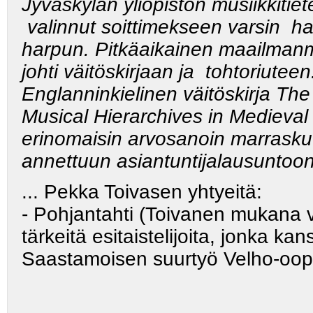
Jyväskylän yliopiston musiikkitie
valinnut soittimekseen varsin
ha
harpun. Pitkäaikainen maailmanm
johti väitöskirjaan ja
tohtoriuteen
Englanninkielinen väitöskirja The
Musical Hierarchives in Medieval
erinomaisin arvosanoin marraskuus
annettuun asiantuntijalausuntoon
... Pekka Toivasen yhtyeitä:
- Pohjantahti (Toivanen mukana 
tärkeitä esitaistelijoita, jonka k
Saastamoisen suurtyö Velho-oopp