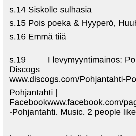
s.14 Siskolle sulhasia
s.15 Pois poeka & Hyyperö, Hu
s.16 Emmä tiiä
s.19 I levymyyntimainos:
Poh
Discogs
www.discogs.com/Pohjantahti-Po
Pohjantahti |
Facebook
www.facebook.com/pag
-
Pohjantahti. Music. 2 people like 