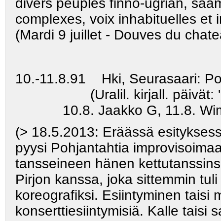
divers peuples finno-ugrian, sa
complexes, voix inhabituelles et 
(Mardi 9 juillet - Douves du chat
10.-11.8.91 Hki, Seurasaari: Pohj
(Uralil. kirjall. päivät: 'Kie
10.8. Jaakko G, 11.8. Wimm
(> 18.5.2013: Eräässä esityksess
pyysi Pohjantahtia improvisoimaa
tansseineen hänen kettutanssinsa
Pirjon kanssa, joka sittemmin tuli
koreografiksi. Esiintyminen taisi 
konserttiesiintymisiä. Kalle taisi s