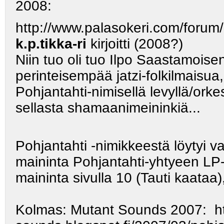
2008:
http://www.palasokeri.com/forum
k.p.tikka-ri
kirjoitti (2008?)
Niin tuo oli tuo Ilpo Saastamoise
perinteisempää jatzi-folkilmais
Pohjantahti-nimisellä levyllä/or
sellasta shamaanimeininkiä...
Pohjantahti -nimikkeestä löytyi 
maininta Pohjantahti-yhtyeen LP
maininta sivulla 10 (Tauti kaataa)
Kolmas: Mutant Sounds 2007:
h