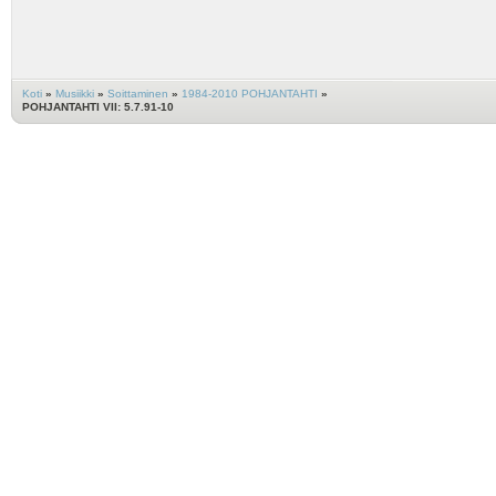
Koti
»
Musiikki
»
Soittaminen
»
1984-2010 POHJANTAHTI
»
POHJANTAHTI VII: 5.7.91-10