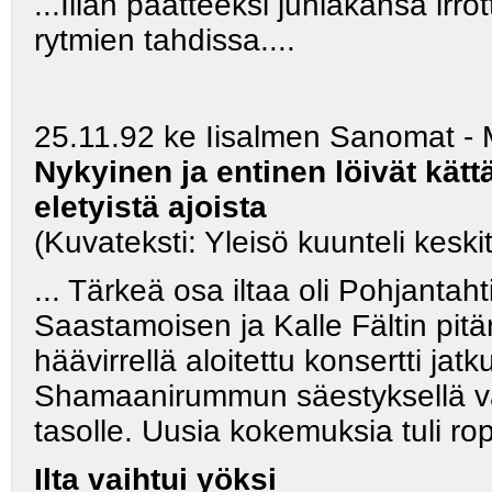
...Illan päätteeksi juhlakansa irr
rytmien tahdissa....
25.11.92 ke Iisalmen Sanomat -
Nykyinen ja entinen löivät kätt
eletyistä ajoista
(Kuvateksti: Yleisö kuunteli keski
... Tärkeä osa iltaa oli Pohjanta
Saastamoisen ja Kalle Fältin pitä
häävirrellä aloitettu konsertti jat
Shamaanirummun säestyksellä väki s
tasolle. Uusia kokemuksia tuli ro
Ilta vaihtui yöksi