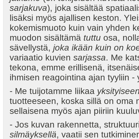
sarjakuva
), joka sisältää spatiaa
lisäksi myös ajallisen keston. Yl
kokemismuoto kuin vain yhden ke
muodon sisältämä
tuttu
osa, noll
sävellystä,
joka ikään kuin on ko
variaatio kuvien
sarjassa
. Me kat
tekona, emme erillisenä, itsenäis
ihmisen reagointina ajan tyyliin 
- Me tuijotamme liikaa
yksityisee
tuotteeseen, koska sillä on oma 
sellaisena myös ajan piiriin kuulu
- Jos kuvan rakennetta, struktuur
silmäyksellä
, vaatii sen tutkimin