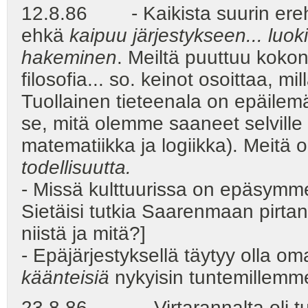
12.8.86 - Kaikista suurin ereh
ehkä
kaipuu järjestykseen... luo
hakeminen
. Meiltä puuttuu kok
filosofia... so. keinot osoittaa, m
Tuollainen tieteenala on epäilemät
se, mitä olemme saaneet selvill
matematiikka ja logiikka). Meitä 
todellisuutta.
- Missä kulttuurissa on epäsymmet
Sietäisi tutkia Saarenmaan pirtana
niistä ja mitä?]
- Epäjärjestyksellä täytyy olla oma
käänteisiä
nykyisin tuntemillemme 
23.8.86. - Virtarannalta oli tullu