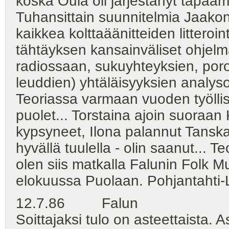
koska Oula oli järjestänyt tapaa
Tuhansittain suunnitelmia Jaako
kaikkea kolttaäänitteiden litteroi
tähtäyksen kansainväliset ohjelm
radiossaan, sukuyhteyksien, poro
leuddien) yhtäläisyyksien analysoi
Teoriassa varmaan vuoden työllisy
puolet... Torstaina ajoin suoraan 
kypsyneet, Ilona palannut Tansk
hyvällä tuulella - olin saanut... 
olen siis matkalla Falunin Folk Mu
elokuussa Puolaan. Pohjantahti-
12.7.86 Falun
Soittajaksi tulo on asteettaista. 