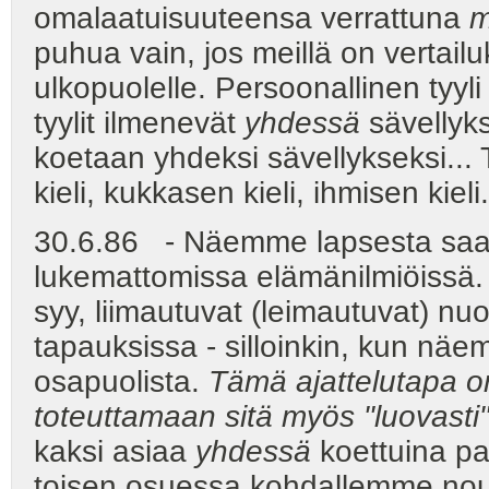
omalaatuisuuteensa verrattuna
m
puhua vain, jos meillä on vertai
ulkopuolelle. Persoonallinen tyyli 
tyylit ilmenevät
yhdessä
sävellyks
koetaan yhdeksi sävellykseksi... 
kieli, kukkasen kieli, ihmisen kieli.
30.6.86 - Näemme lapsesta saa
lukemattomissa elämänilmiöissä. R
syy, liimautuvat (leimautuvat) 
tapauksissa - silloinkin, kun n
osapuolista.
Tämä ajattelutapa o
toteuttamaan sitä myös "luovasti
kaksi asiaa
yhdessä
koettuina pa
toisen osuessa kohdallemme nous