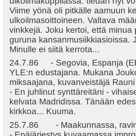
ulkoilmakuppilassa. tiedän nyt vo
Viime yönä oli pitkälle aamuun ke
ulkoilmasoittoineen. Valtava määr
vinkkejä. Joku kertoi, että minu
guruna kansanmusiikkiasioissa. 
Minulle ei siitä kerrota...
24.7.86 - Segovia, Espanja (EBU
YLE:n edustajana. Mukana Jouko
miksaajana, kuvanveistäjä Rauni L
- En juhlinut synttäreitäni - vihai
kelvata Madridissa. Tänään edess
kirkkoa... Kuuma.
25.7.86 - Maakunnassa, ravin
- Epäjärjestys kuvaamassa improv