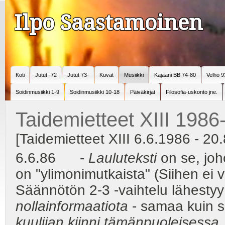
Ilpo Saastamoinen
Koti
Jutut -72
Jutut 73-
Kuvat
Musiikki
Kajaani BB 74-80
Velho 9
Soidinmusiikki 1-9
Soidinmusiikki 10-18
Päiväkirjat
Filosofia-uskonto jne.
Taidemietteet XIII 1986
[Taidemietteet XIII 6.6.1986 - 20.
6.6.86 -
Lauluteksti
on se, joho
on "ylimonimutkaista" (Siihen ei v
Säännötön 2-3 -vaihtelu lähesty
nollainformaatiota
- samaa kuin 
kuulijan kiinni tämänpuoleisessa