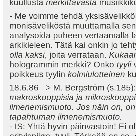
kuullusta
merkittävästä
musiikkik
- Me voimme tehdä yksisävelikköl
monisäveliköstä muuttamalla sen
analysoida puheen vertaamalla l
arkikieleen. Tätä kai onkin jo teh
olla kaksi
, joita verrataan.
Kukaan
hologrammin merkki? Onko
tyyli
v
poikkeus tyylin
kolmiulotteinen
ku
18.6.86 > M. Bergström (s.185)
makroskooppisia ja mikroskooppi
ilmenemismuoto. Jos näin on, on
tapahtuman ilmenemismuoto.
- IS: Yhtä hyvin päinvastoin! Ei o