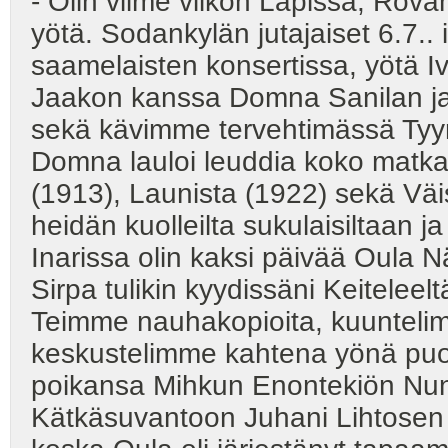
- Olin viime viikon Lapissa; Rova
yötä. Sodankylän jutajaiset 6.7.. 
saamelaisten konsertissa, yötä 
Jaakon kanssa Domna Sanilan ja 
sekä kävimme tervehtimässä Tyy
Domna lauloi leuddia koko matkan
(1913), Launista (1922) sekä Väis
heidän kuolleilta sukulaisiltaan j
Inarissa olin kaksi päivää Oula
Sirpa tulikin kyydissäni Keiteleel
Teimme nauhakopioita, kuunteli
keskustelimme kahtena yönä puol
poikansa Mihkun Enontekiön Nunn
Kätkäsuvantoon Juhani Lihtosen k