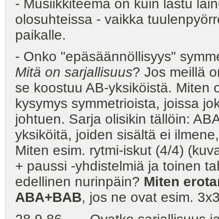
- Musiikkiteema on kuin lastu lain
olosuhteissa - vaikka tuulenpyörr
paikalle.
- Onko "epäsäännöllisyys" symmet
Mitä on sarjallisuus
? Jos meillä 
se koostuu AB-yksiköistä. Miten 
kysymys symmetrioista, joissa jo
johtuen. Sarja olisikin tällöin: A
yksiköitä, joiden sisältä ei ilmene,
Miten esim. rytmi-iskut (4/4) (ku
+ paussi -yhdistelmiä ja toinen t
edellinen nurinpäin?
Miten erot
ABA+BAB
, jos ne ovat esim. 3x