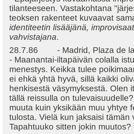
tilanteeseen. Vastakohtana "järje
teoksen rakenteet kuvaavat sama
identiteetin lisääjänä, improvisaa
vahvistajana
.
28.7.86 - Madrid, Plaza de la 
- Maanantai-iltapäivän colalla i
menestys. Keikka tulee poikimaan 
ei ehkä yhtä hyvä, sillä kaikki ol
henkisestä väsymyksestä. Olen it
tällä reissulla on tulevaisuudelle
muuta kuin yksikään muu yhtye fes
tulosta. Vielä kun jaksaisi tämän v
Tapahtuuko sitten jokin muutos?