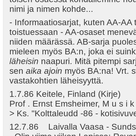
nimi ja nimen kohde...
- Informaatiosarjat, kuten AA-A
toistuessaan - AA-osaset menevä
niiden määrässä. AB-sarja puole
mieleen myös BA:n, joka ei suin
läheisin
naapuri. Mitä pitempi s
sen
aika ajoin
myös BA:na! Vrt. s
vastakohtien läheisyyttä.
1.7.86 Keitele, Finland (
Prof . Ernst Emsheimer, M u s 
> Ks. "Kolttaleudd -86 - kotisivuv
12.7.86 Laivalla Vaasa - Sundsv