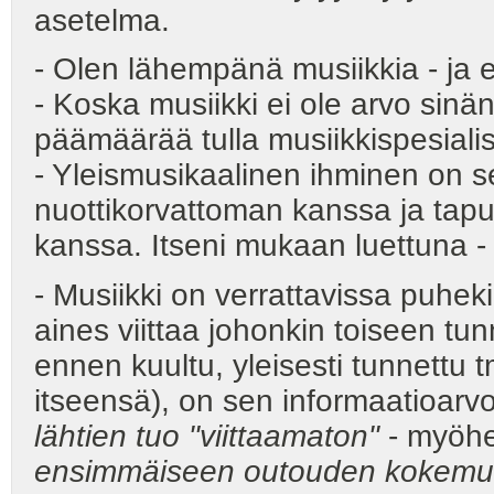
asetelma.
- Olen lähempänä musiikkia - ja
- Koska musiikki ei ole arvo sinä
päämäärää tulla musiikkispesialist
- Yleismusikaalinen ihminen on s
nuottikorvattoman kanssa ja tapu
kanssa. Itseni mukaan luettuna - 
- Musiikki on verrattavissa puheki
aines viittaa johonkin toiseen tu
ennen kuultu, yleisesti tunnettu tm
itseensä), on sen informaatioarv
lähtien tuo "viittaamaton"
- myöhe
ensimmäiseen outouden kokem