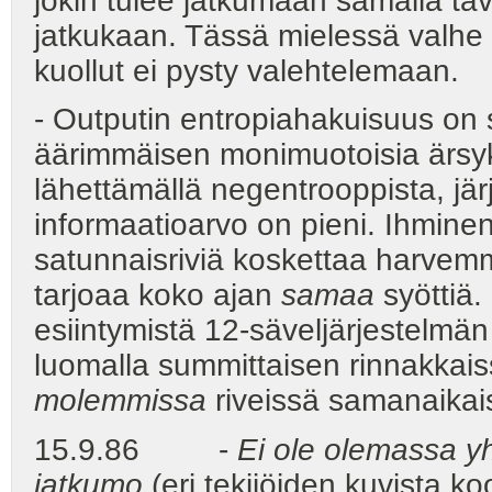
jokin tulee jatkumaan samalla ta
jatkukaan. Tässä mielessä valhe 
kuollut ei pysty valehtelemaan.
- Outputin entropiahakuisuus on s
äärimmäisen monimuotoisia ärsykk
lähettämällä negentrooppista, jä
informaatioarvo on pieni. Ihmine
satunnaisriviä koskettaa harvemmi
tarjoaa koko ajan
samaa
syöttiä.
esiintymistä 12-säveljärjestelmä
luomalla summittaisen rinnakkaiss
molemmissa
riveissä samanaikais
15.9.86 -
Ei ole olemassa y
jatkumo
(eri tekijöiden kuvista 