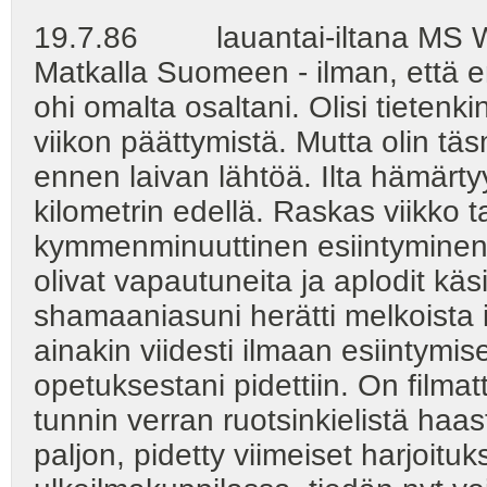
19.7.86 lauantai-iltana MS W
Matkalla Suomeen - ilman, että e
ohi omalta osaltani. Olisi tieten
viikon päättymistä. Mutta olin tä
ennen laivan lähtöä. Ilta hämärt
kilometrin edellä. Raskas viikko
kymmenminuuttinen esiintyminen 
olivat vapautuneita ja aplodit käs
shamaaniasuni herätti melkoista i
ainakin viidesti ilmaan esiintymis
opetuksestani pidettiin. On filmatt
tunnin verran ruotsinkielistä haa
paljon, pidetty viimeiset harjoitu