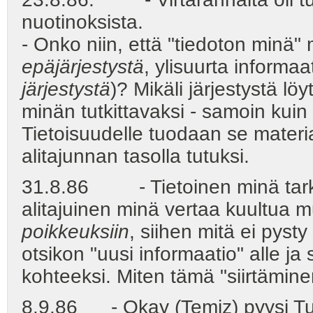
nuotinoksista.
- Onko niin, että "tiedoton minä" 
epäjärjestystä
, ylisuurta informaat
järjestystä
)? Mikäli järjestystä lö
minän tutkittavaksi - samoin kuin
Tietoisuudelle tuodaan se materia
alitajunnan tasolla tutuksi.
31.8.86 - Tietoinen minä tark
alitajuinen minä vertaa kuultua mu
poikkeuksiin
, siihen mitä ei pysty
otsikon "uusi informaatio" alle ja
kohteeksi. Miten tämä "siirtämi
8.9.86 - Okay (Temiz) pyysi Tu