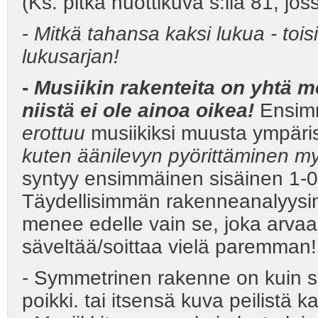
(Ks. pitkä nuottikuva s:lla 81, jos
-
Mitkä tahansa kaksi lukua - toisi
lukusarjan!
-
Musiikin rakenteita on yhtä mo
niistä ei ole ainoa oikea!
Ensimm
erottuu
musiikiksi muusta ympäri
kuten äänilevyn pyörittäminen my
syntyy ensimmäinen sisäinen 1-0 
Täydellisimmän rakenneanalyysin o
menee edelle vain se, joka arva
säveltää/soittaa vielä paremman!
- Symmetrinen rakenne on kuin sip
poikki. tai itsensä kuva peilistä ka