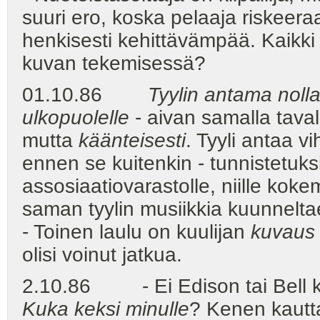
suuri ero, koska pelaaja riskeera
henkisesti kehittävämpää. Kaikki 
kuvan tekemisessä?
01.10.86
Tyylin antama nolla
ulkopuolelle
- aivan samalla taval
mutta
käänteisesti
. Tyyli antaa vi
ennen se kuitenkin - tunnistetuksi
assosiaatiovarastolle, niille koke
saman tyylin musiikkia kuunn
- Toinen laulu on kuulijan
kuvaus
olisi voinut jatkua.
2.10.86 - Ei Edison tai Bell ke
Kuka keksi minulle
? Kenen kaut