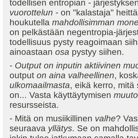
todellisen entropian - järjestyks
vuorottelun
- on "kalastaja" heit
houkutella
mahdollisimman monen
on pelkästään negentropia-järjes
todellisuus pysty reagoimaan sii
ainoastaan
osa
pystyy siihen.
-
Output on inputin aktiivinen mu
output
on aina valheellinen
, kos
ulkomaailmasta
, eikä kerro, mit
on... Vasta käyttäytymisen
muuto
resursseista.
- Mitä on musiikillinen
valhe
? Vas
seuraava
yllätys
. Se on mahdollis