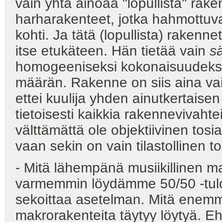
vain yhtä ainoaa "lopullista" rak
harharakenteet, jotka hahmottuv
kohti. Ja tätä (lopullista) rakenne
itse etukäteen. Hän tietää vain
s
homogeeniseksi kokonaisuudeksi -
määrän. Rakenne on siis aina v
ettei kuulija yhden ainutkertais
tietoisesti kaikkia rakennevivahte
välttämättä ole objektiivinen tosi
vaan sekin on vain tilastollinen t
- Mitä lähempänä musiikillinen mate
varmemmin löydämme 50/50 -tulo
sekoittaa asetelman. Mitä enemm
makrorakenteita täytyy löytyä. Eh