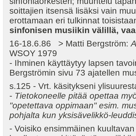
sinfoniaorkesteri; muuntelu tapaht
soittajien itsensä lisäksi vain mu
erottamaan eri tulkinnat toisistaa
sinfonisen musiikin välillä, va
16-18.6.86 > Matti Bergström:
A
WSOY 1979
- Ihminen käyttäytyy lapsen tavo
Bergströmin sivu 73 ajatellen m
s.125 - Vrt. käsitykseni ylisuures
-
Tietokoneelle pitää opettaa myö
"opetettava oppimaan" esim. musi
pohjalta kun yksisävelikkö-leudd
- Voisiko ensimmäinen kuultavan 