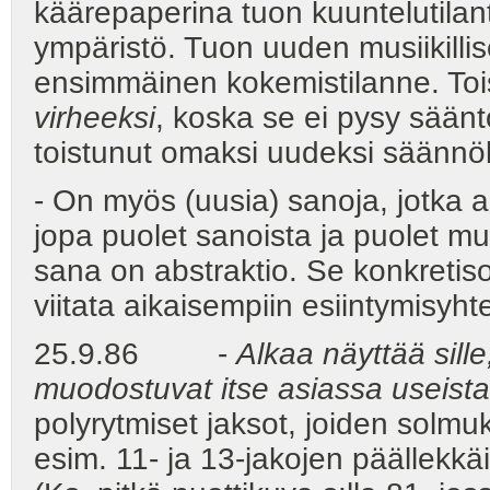
käärepaperina tuon kuuntelutila
ympäristö. Tuon uuden musiikill
ensimmäinen kokemistilanne. Toi
virheeksi
, koska se ei pysy sääntö
toistunut omaksi uudeksi säännö
- On myös (uusia) sanoja, jotka a
jopa puolet sanoista ja puolet mu
sana on abstraktio. Se konkretis
viitata aikaisempiin esiintymisyht
25.9.86 -
Alkaa näyttää sille
muodostuvat itse asiassa useista
polyrytmiset jaksot, joiden solmu
esim. 11- ja 13-jakojen päällekkä