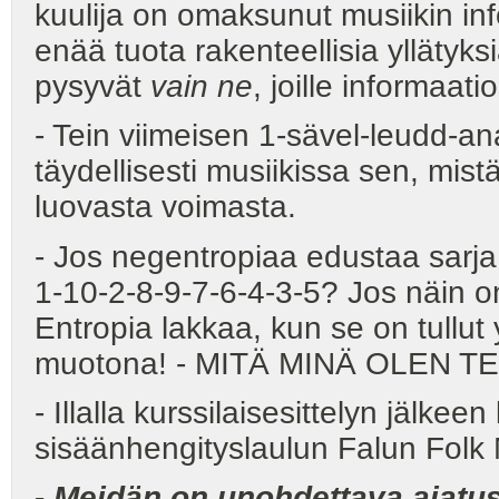
kuulija on omaksunut musiikin in
enää tuota rakenteellisia yllätyks
pysyvät
vain ne
, joille informaati
- Tein viimeisen 1-sävel-leudd-an
täydellisesti musiikissa sen, mist
luovasta voimasta.
- Jos negentropiaa edustaa sarja
1-10-2-8-9-7-6-4-3-5? Jos näin o
Entropia lakkaa, kun se on tullu
muotona! - MITÄ MINÄ OLEN T
- Illalla kurssilaisesittelyn jälkee
sisäänhengityslaulun Falun Folk M
-
Meidän on unohdettava ajatus