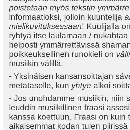
poistetaan myös tekstin ymmärre
informaatioksi, jolloin kuuntelija
a
mielikuvituksessaan
! Kuulijalla o
ryhtyä itse laulamaan / nukahtaa t
helposti ymmärrettävissä shamanis
poikkeuksellinen runokieli on
väl
musiikin välillä.
- Yksinäisen kansansoittajan säve
metatasolle, kun
yhtye
alkoi soit
- Jos unohdamme musiikin, niin silt
leuddin musiikillinen fraasi assos
kanssa koettuun. Fraasi on kuin t
aikaisemmat kodan tulen piirissä vi