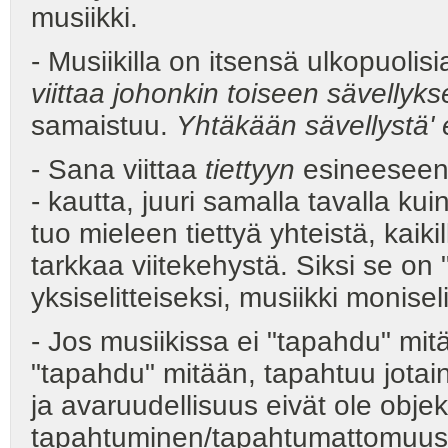
musiikki.
- Musiikilla on itsensä ulkopuolis
viittaa johonkin toiseen sävellyk
samaistuu.
Yhtäkään sävellystä' 
- Sana viittaa
tiettyyn
esineeseen j
- kautta, juuri samalla tavalla kui
tuo mieleen tiettyä yhteistä, kaik
tarkkaa viitekehystä. Siksi se o
yksiselitteiseksi, musiikki moniseli
- Jos musiikissa ei "tapahdu" mitä
"tapahdu" mitään, tapahtuu jotain
ja avaruudellisuus eivät ole objekt
tapahtuminen/tapahtumattomuu