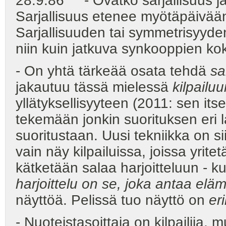
28.9.86 - Ovatko sarjallisuus j
Sarjallisuus etenee myötäpäivään
Sarjallisuuden tai symmetrisyyd
niin kuin jatkuva synkooppien koke
- On yhtä tärkeää osata tehdä
sa
jakautuu tässä mielessä
kilpailu
yllätyksellisyyteen (2011: sen itse
tekemään jonkin suorituksen eri l
suoritustaan. Uusi tekniikka on si
vain näy kilpailuissa, joissa yrit
kätketään salaa harjoitteluun - k
harjoittelu on se, joka antaa elä
näyttöä. Pelissä tuo näyttö on
er
- Nuoteistasoittaja on kilpailija, 