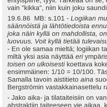
erityispiirre, tyyli. Tärkeää on se
vain "kikka", niin kuin joku saundi
19.6.86 MB: s.101 -
Logiikan muk
säännöistä ja lähtötiedoista enn
joka näin kyllä on mahdollista, 
luovuus. Voit kyllä tietää tuleva
- En ole samaa mieltä; logiikan t
miltä yksi asia näyttää
eri
ympäri
toisen on ulkoisesti
koettava ko
ensimmäinen: 1/10 = 10/100. Täs
Samalla tavoin aistitieto
aina
suod
Bergströmin vastakkainasettelu 
- Jako aika- ja tilataiteisiin on
abstraktiin taiteeseen vie aikaa