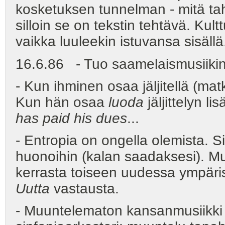
kosketuksen tunnelman - mitä taha
silloin se on tekstin tehtävä. Kul
vaikka luuleekin istuvansa sisällä.
16.6.86 - Tuo saamelaismusiikin 
- Kun ihminen osaa jäljitellä (matk
Kun hän osaa
luoda
jäljittelyn 
has paid his dues
...
- Entropia on ongella olemista. 
huonoihin (kalan saadaksesi). Mus
kerrasta toiseen uudessa ympäris
Uutta
vastausta.
- Muuntelematon kansanmusiikk