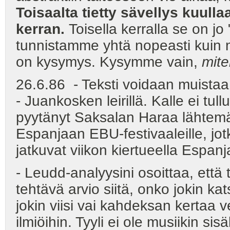
Toisaalta tietty sävellys kuull
kerran.
Toisella kerralla se on j
tunnistamme yhtä nopeasti kui
on kysymys. Kysymme vain,
mit
26.6.86 - Teksti voidaan muistaa,
- Juankosken leirillä. Kalle ei tul
pyytänyt Saksalan Haraa lähtem
Espanjaan EBU-festivaaleille, j
jatkuvat viikon kiertueella Espanja
- Leudd-analyysini osoittaa, että t
tehtävä arvio siitä, onko jokin kats
jokin viisi vai kahdeksan kertaa v
ilmiöihin. Tyyli ei ole musiikin si