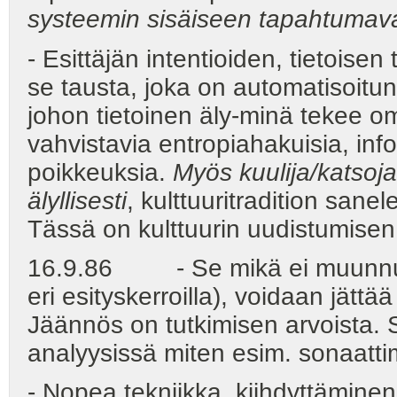
systeemin sisäiseen tapahtumava
- Esittäjän intentioiden, tietois
se tausta, joka on automatisoitun
johon tietoinen äly-minä tekee om
vahvistavia entropiahakuisia, info
poikkeuksia.
Myös kuulija/katsoja
älyllisesti
, kulttuuritradition sane
Tässä on kulttuurin uudistumisen
16.9.86 - Se mikä ei muunnu lai
eri esityskerroilla), voidaan jätt
Jäännös on tutkimisen arvoista. 
analyysissä miten esim. sonaatti
- Nopea tekniikka, kiihdyttäminen