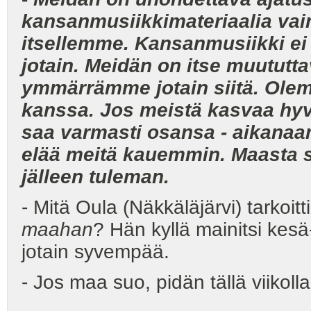
kansanmusiikkimateriaalia vai
itsellemme. Kansanmusiikki ei
jotain. Meidän on itse muututta
ymmärrämme jotain siitä. Ole
kanssa. Jos meistä kasvaa hyv
saa varmasti osansa - aikanaa
elää meitä kauemmin. Maasta si
jälleen tuleman.
- Mitä Oula (Näkkäläjärvi) tarkoit
maahan
? Hän kyllä mainitsi kesä- 
jotain syvempää.
- Jos maa suo, pidän tällä viikoll