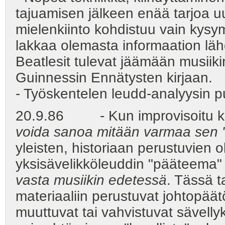
tajuamisen jälkeen enää tarjoa uu
mielenkiinto kohdistuu vain kys
lakkaa olemasta informaation lä
Beatlesit tulevat jäämään musiik
Guinnessin Ennätysten kirjaan.
- Työskentelen leudd-analyysin p
20.9.86 - Kun improvisoitu ke
voida sanoa mitään varmaa sen "
yleisten, historiaan perustuvien o
yksisävelikköleuddin "pääteema" 
vasta musiikin edetessä
. Tässä t
materiaaliin perustuvat johtopäätö
muuttuvat tai vahvistuvat sävellyk