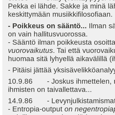
Pekka ei lähde. Sakke ja minä l
keskittymään musiikkifilosofiaan.
- Poikkeus on sääntö...
Ilman s
on vain hallitusvuorossa.
- Sääntö ilman poikkeusta osoitta
vuorovaikutus
. Tai että vuorovai
huomaa sitä lyhyellä aikavälillä (
- Pitäisi jättää yksisävelikköanaly
10.9.86 - Joskus ihmettelen, m
ihmisten on taivallettava...
14.9.86 - Levynjulkistamismatka
- Entropia-output
on negentropia