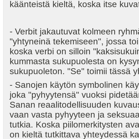
käänteistä kieltä, koska itse kuva
- Verbit jakautuvat kolmeen ryhmää
"yhtyneinä tekemiseen", jossa to
koska verbi on silloin "kaksisukui
kummasta sukupuolesta on kysy
sukupuoleton. "Se" toimii tässä 
- Sanojen käytön symbolinen käytt
joka "pyhyytensä" vuoksi pidetä
Sanan reaalitodellisuuden kuvaus
vaan vasta pyhyyteen ja seksuaalis
tutkia. Koska piilomerkitysten ava
on kieltä tutkittava yhteydessä kai