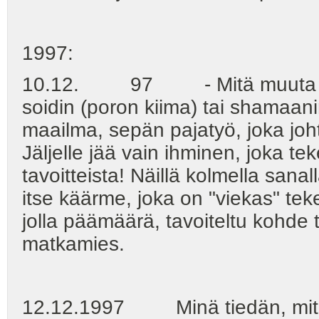
1997:
10.12. 97 - Mitä muuta meille
soidin (poron kiima) tai shamaanin
maailma, sepän pajatyö, joka j
Jäljelle jää vain ihminen, joka t
tavoitteista! Näillä kolmella sanal
itse käärme, joka on "viekas" tek
jolla päämäärä, tavoiteltu kohd
matkamies.
12.12.1997 Minä tiedän, mitä 