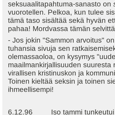
seksuaalitapahtuma-sanasto on
vuorotellen. Pelkoa, kun tulee si
tämä taso sisältää sekä hyvän et
pahaa! Mordvassa tämän selvitt
- Jos jokin "Sammon arvoitus" on
tuhansia sivuja sen ratkaisemise
olemassaoloa, on kysymys "uudes
maailmankirjallisuuden suuresta r
virallisen kristinuskon ja kommun
Toinen kieltää seksin ja toinen s
ihmeellisempi!
6.12.96 Iso tammi tunkeutui m