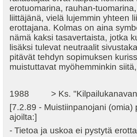
erotuomarina, rauhan-tuomarina, a
liittäjänä, vielä lujemmin yhteen li
erottajana. Kolmas on aina symbo
nämä kaksi tasavertaista, jotka 
lisäksi tulevat neutraalit sivustak
pitävät tehdyn sopimuksen kuriss
muistuttavat myöhemminkin siitä,
1988 > Ks. "Kilpailukanavan a
[7.2.89 - Muistiinpanojani (omia)
ajoilta:]
- Tietoa ja uskoa ei pystytä erott