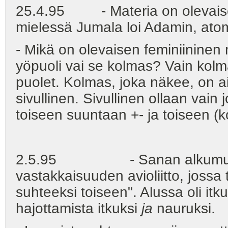
25.4.95 - Materia on olevaise
mielessä Jumala loi Adamin, ato
- Mikä on olevaisen feminiinine
yöpuoli vai se kolmas? Vain k
puolet. Kolmas, joka näkee, on ai
sivullinen. Sivullinen ollaan vai
toiseen suuntaan +- ja toiseen (
2.5.95 - Sanan alkumuoto o
vastakkaisuuden avioliitto, jossa
suhteeksi toiseen". Alussa oli it
hajottamista itkuksi
ja
nauruksi.