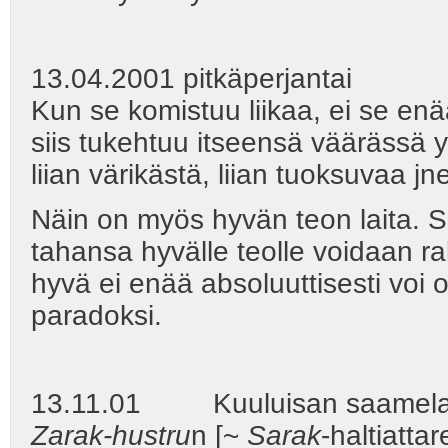
13.04.2001 pitkäperjantai - 
Kun se komistuu liikaa, ei se e
siis tukehtuu itseensä väärässä y
liian värikästä, liian tuoksuvaa jn
Näin on myös hyvän teon laita. S
tahansa hyvälle teolle voidaan r
hyvä ei enää absoluuttisesti voi 
paradoksi.
13.11.01 Kuuluisan saamelais-i
Zarak-hustru
n [~
Sarak
-haltiatta