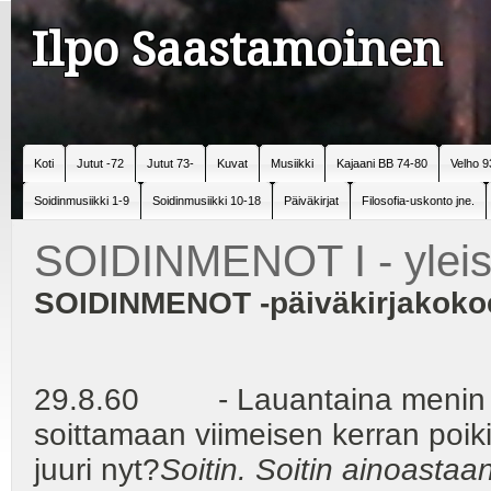
Ilpo Saastamoinen
Koti
Jutut -72
Jutut 73-
Kuvat
Musiikki
Kajaani BB 74-80
Velho 9
Soidinmusiikki 1-9
Soidinmusiikki 10-18
Päiväkirjat
Filosofia-uskonto jne.
SOIDINMENOT I - yleis
SOIDINMENOT -päiväkirjakoko
29.8.60 - Lauantaina menin Vi
soittamaan viimeisen kerran poik
juuri nyt?
Soitin. Soitin ainoastaan