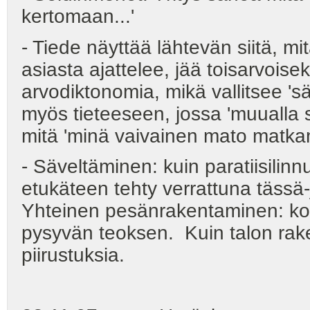
kertomaan...'
- Tiede näyttää lähtevän siitä, m
asiasta ajattelee, jää toisarvoisek
arvodiktonomia, mikä vallitsee 'säv
myös tieteeseen, jossa 'muualla
mitä 'minä vaivainen mato matka
- Säveltäminen: kuin paratiisilin
etukäteen tehty verrattuna tässä-j
Yhteinen pesänrakentaminen: kolle
pysyvän teoksen. Kuin talon rake
piirustuksia.