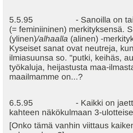
5.5.95 - Sanoilla on taivaall
(= feminiininen) merkityksensä. 
(ylinen)
/alhaalla
(alinen) -merkity
Kyseiset sanat ovat neutreja, ku
ilmiasuunsa so. "putki, keihäs, a
työkaluja, heijastusta maa-ilmast
maailmamme on...?
6.5.95 - Kaikki on jaettaviss
kahteen näkökulmaan 3-ulotteises
[Onko tämä vanhin viittaus kaik