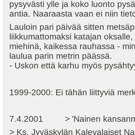
pysyvästi ylle ja koko luonto pys
antia. Naaraasta vaan ei niin tie
Lauloin pari päivää sitten metsäpo
liikkumattomaksi katajan oksalle,
miehinä, kaikessa rauhassa - minun
laulua parin metrin päässä.
- Uskon että karhu myös pysähty
1999-2000: Ei tähän liittyviä merk
7.4.2001 > 'Nainen kansanmusi
> Ks. Jyväskylän Kalevalaiset Nai