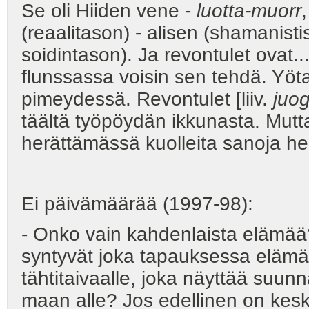
Se oli Hiiden vene -
luotta-muorr
(reaalitason) - alisen (shamanisti
soidintason). Ja revontulet ovat... 
flunssassa voisin sen tehdä. Yöta
pimeydessä. Revontulet [liiv.
juog
täältä työpöydän ikkunasta. Mutt
herättämässä kuolleita sanoja he
Ei päivämäärää (1997-98):
- Onko vain kahdenlaista elämää
syntyvät joka tapauksessa elämä
tähtitaivaalle, joka näyttää suun
maan alle? Jos edellinen on keski