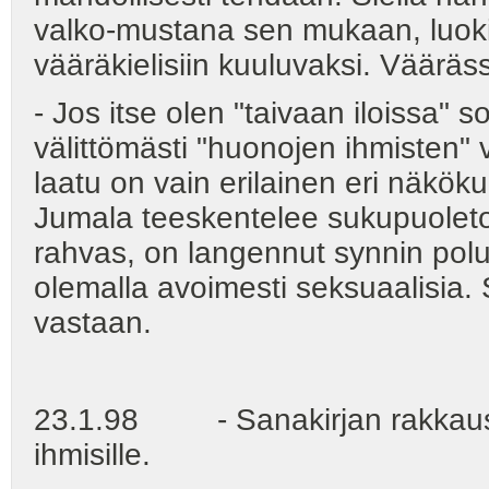
valko-mustana sen mukaan, luokit
vääräkielisiin kuuluvaksi. Vääräss
- Jos itse olen "taivaan iloissa" 
välittömästi "huonojen ihmisten"
laatu on vain erilainen eri näkök
Jumala teeskentelee sukupuoleton
rahvas, on langennut synnin polu
olemalla avoimesti seksuaalisia.
vastaan.
23.1.98 - Sanakirjan rakkaus ku
ihmisille.