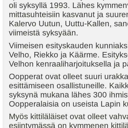
oli syksyllä 1993. Lähes kymmenv
mittasuhteisiin kasvanut ja suur
Kalervo Uutun, Uuttu-Kallen, san
viimeistä syksyään.
Viimeisen esityskauden kunniaksi
Velho, Riekko ja Käärme. Esityks
Velhon kenraaliharjoituksella ja 
Oopperat ovat olleet suuri urakka 
esittämiseen osallistuneille. Kai
syksynä mukana lähes 300 ihmistä
Oopperalaisia on useista Lapin k
Myös kittiläläiset ovat olleet v
esiintymässä on kymmenen kittilä