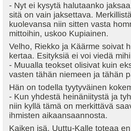
- Nyt ei kysytä halutaanko jaksaa 
sitä on vain jaksettava. Merkillis
kuolevansa niin sitten vasta ho
mittoihin, uskoo Kupiainen.
Velho, Riekko ja Käärme soivat h
kertaa. Esityksiä ei voi viedä mih
- Muualla teokset olisivat kuin e
vasten tähän niemeen ja tähän p
Hän on todella tyytyväinen koke
- Kun yhdestä heinäniitystä ja t
niin kyllä tämä on merkittävä saav
ihmisten aikaansaannosta.
Kaiken isä, Uuttu-Kalle toteaa en