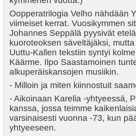
kymmenen vuotta.)
Oopperatrilogia Velho nähdään Yl
viimeiset kerrat. Vuosikymmen sit
Johannes Seppälä pyysivät etelä
kuoroteoksen säveltäjäksi, mutta
Uuttu-Kallen tekstiin syntyi kolm
Käärme. Ilpo Saastamoinen tunte
alkuperäiskansojen musiikin.
- Milloin ja miten kiinnostuit saa
- Aikoinaan Karelia -yhtyeessä,
kanssa, jossa teimme kaikenlaisi
varsinaisesti vuonna -73, kun pää
yhtyeeseen.