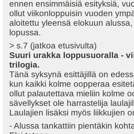
ennen ensimmäisiä esityksiä, vuo
ollut viikonloppuisin vuoden ymp
aloitettu yleensä elokuun alussa,
lopussa.
> s.7 (jatkoa etusivulta)
Suuri urakka loppusuoralla - v
trilogia.
Tänä syksynä esittäjillä on edes
kun kaikki kolme oopperaa esitet
ollut palautettava mieliin kolme
sävellykset ole harrastelija laulaj
Laulajien lisäksi myös liikkujien o
- Alussa tankattiin pientäkin koht