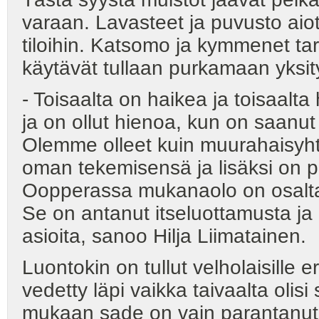
varaan. Lavasteet ja puvusto aio
tiloihin. Katsomo ja kymmenet t
käytävät tullaan purkamaan yksit
- Toisaalta on haikea ja toisaalta
ja on ollut hienoa, kun on saanu
Olemme olleet kuin muurahaisyht
oman tekemisensä ja lisäksi on pi
Oopperassa mukanaolo on osaltaa
Se on antanut itseluottamusta ja 
asioita, sanoo Hilja Liimatainen.
Luontokin on tullut velholaisille e
vedetty läpi vaikka taivaalta olis
mukaan sade on vain parantanut e