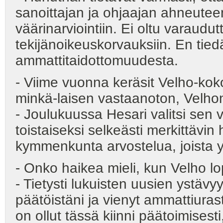
sanoittajan ja ohjaajan ahneuteen
väärinarviointiin. Ei oltu varaudu
tekijänoikeuskorvauksiin. En tied
ammattitaidottomuudesta.
- Viime vuonna keräsit Velho-kok
minkä-laisen vastaanoton, Velhon
- Joulukuussa Hesari valitsi sen
toistaiseksi selkeästi merkittävin
kymmenkunta arvostelua, joista yk
- Onko haikea mieli, kun Velho l
- Tietysti lukuisten uusien ystäv
päätöistäni ja vienyt ammattiura
on ollut tässä kiinni päätoimisest