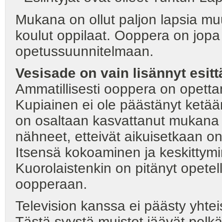
Mukana on ollut paljon lapsia 
koulut oppilaat. Ooppera on jopa
opetussuunnitelmaan.
Vesisade on vain lisännyt esit
Ammatillisesti ooppera on opettan
Kupiainen ei ole päästänyt ketää
on osaltaan kasvattanut mukana o
nähneet, etteivät aikuisetkaan onn
Itsensä kokoaminen ja keskittymi
Kuorolaistenkin on pitänyt opete
oopperaan.
Television kanssa ei päästy yhte
Tästä syystä muistot jäävät pelkä