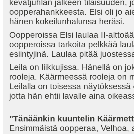
kevätjuhlan jälkeen tilaisuuden, j
oopperahankkeesta. Elsi oli jo a
hänen kokeilunhalunsa heräsi.
Oopperoissa Elsi laulaa II-alttoä
oopperoissa tarkoita pelkkää laula
esiintyjinä. Laulaa pitää juostess
Leila on liikkujissa. Hänellä on 
rooleja. Käärmeessä rooleja on mon
Leilalla on toisessa näytöksessä 
jotta hän ehtii lavalle aina oikea
"Tänäänkin kuuntelin Käärmet
Ensimmäistä oopperaa, Velhoa, alet