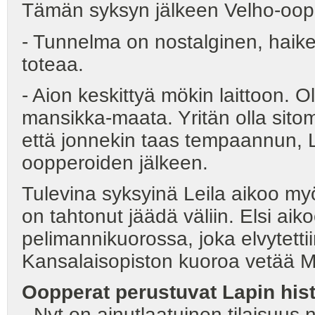
Tämän syksyn jälkeen Velho-oopp
- Tunnelma on nostalginen, haike
toteaa.
- Aion keskittyä mökin laittoon. O
mansikka-maata. Yritän olla sitom
että jonnekin taas tempaannun, 
oopperoiden jälkeen.
Tulevina syksyinä Leila aikoo m
on tahtonut jäädä väliin. Elsi aiko
pelimannikuorossa, joka elvytett
Kansalaisopiston kuoroa vetää Ma
Oopperat perustuvat Lapin his
- Nyt on ainutlaatuinen tilaisuus 