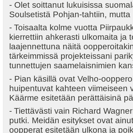
- Olet soittanut lukuisissa suomal
Soulsetistä Pohjan-tahtiin, mutta
- Toisaalta kolme vuotta Piirpauk
kierrettiin ahkerasti ulkomaita ja
laajennettuna näitä oopperoitakin
tärkeimmissä projekteissani parik
tunnettujen saamelaisnimien kan
- Pian käsillä ovat Velho-ooppero
huipentuvat kahteen viimeiseen vi
Käärme esitetään perättäisinä pä
- Tiettävästi vain Richard Wagne
putki. Meidän esitykset ovat ainu
oopperat esitetään ulkona ja po