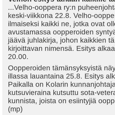
...Velho-ooppera ry:n puheenjohta
keski-viikkona 22.8. Velho-ooppe
ilmaiseksi kaikki ne, jotka ovat o
avustamassa oopperoiden syntyä
jäävä juhlakirja, johon kaikkien t
kirjoittavan nimensä. Esitys alkaa
20.00.
Oopperoiden tämänsyksyistä näyt
illassa lauantaina 25.8. Esitys a
Paikalla on Kolarin kunnanjohtaj
kutsuvieraina kutsuttu sota-veteraa
kunnista, joista on esiintyjiä oo
(mp)