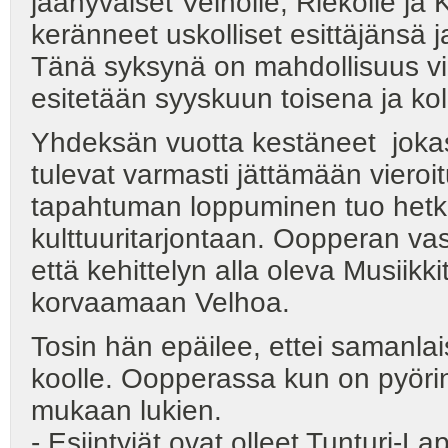
jäähyväiset Velholle, Riekolle ja
keränneet uskolliset esittäjänsä 
Tänä syksynä on mahdollisuus vi
esitetään syyskuun toisena ja
Yhdeksän vuotta kestäneet jokasy
tulevat varmasti jättämään vieroit
tapahtuman loppuminen tuo hetke
kulttuuritarjontaan. Oopperan va
että kehittelyn alla oleva Musiikk
korvaamaan Velhoa.
Tosin hän epäilee, ettei samanl
koolle. Oopperassa kun on pyöri
mukaan lukien.
- Esiintyjät ovat olleet Tunturi-L