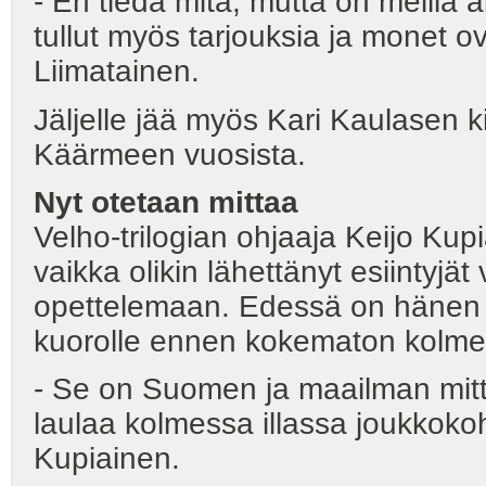
- En tiedä mitä, mutta on meillä 
tullut myös tarjouksia ja monet ova
Liimatainen.
Jäljelle jää myös Kari Kaulasen k
Käärmeen vuosista.
Nyt otetaan mittaa
Velho-trilogian ohjaaja Keijo Kupi
vaikka olikin lähettänyt esiintyjät
opettelemaan. Edessä on hänen m
kuorolle ennen kokematon kolmen 
- Se on Suomen ja maailman mit
laulaa kolmessa illassa joukkokoh
Kupiainen.