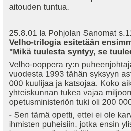
aitouden tuntua.
25.8.01 la Pohjolan Sanomat s.11
Velho-trilogia esitetään ensim
"Mikä tuulesta syntyy, se tuul
Velho-ooppera ry:n puheenjohtaja
vuodesta 1993 tähän syksyyn asti
000 kuulijaa ja katsojaa. Koko a
yhteiskunnan tukea vajaa miljoon
opetusministeriön tuki oli 200 0
- Sen tämä opetti, ettei ei ole ka
ihmisten puheisiin, jotka ensin yl