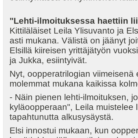
"Lehti-ilmoituksessa haettiin l
Kittiläläiset Leila Ylisuvanto ja E
asti mukana. Välistä on jäänyt joi
Elsillä kiireisen yrittäjätyön vuo
ja Jukka, esiintyivät.
Nyt, oopperatrilogian viimeisenä 
molemmat mukana kaikissa kolm
- Näin pienen lehti-ilmoituksen, jo
kyläoopperaan", Leila muistelee
tapahtunutta alkusysäystä.
Elsi innostui mukaan, kun oopper