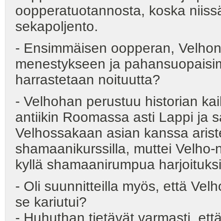
oopperatuotannosta, koska niissä
sekapoljento.
- Ensimmäisen oopperan, Velhon, 
menestykseen ja pahansuopaisimma
harrastetaan noituutta?
- Velhohan perustuu historian k
antiikin Roomassa asti Lappi ja s
Velhossakaan asian kanssa aristel
shamaanikurssilla, muttei Velho-
kyllä shamaanirumpua harjoituks
- Oli suunnitteilla myös, että Velho
se kariutui?
- Huhuthan tietävät varmasti, ett