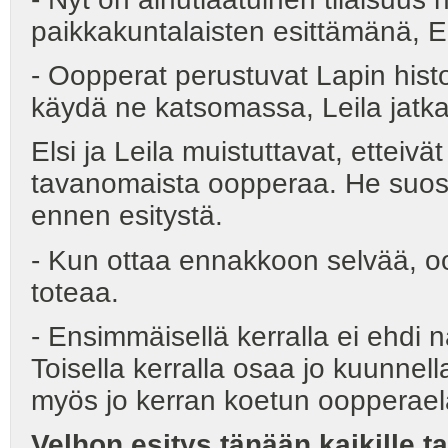
paikkakuntalaisten esittämänä, E
- Oopperat perustuvat Lapin histor
käydä ne katsomassa, Leila jatka
Elsi ja Leila muistuttavat, etteivä
tavanomaista oopperaa. He suosi
ennen esitystä.
- Kun ottaa ennakkoon selvää, oo
toteaa.
- Ensimmäisellä kerralla ei ehd
Toisella kerralla osaa jo kuunnell
myös jo kerran koetun ooppera
Velhon esitys tänään kaikille ta