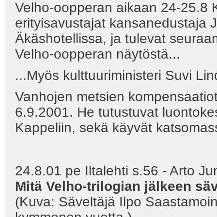
Velho-oopperan aikaan 24-25.8 K
erityisavustajat kansanedustaja J
Äkäshotellissa, ja tulevat seur
Velho-oopperan näytöstä...
...Myös kulttuuriministeri Suvi Li
Vanhojen metsien kompensaatiot
6.9.2001. He tutustuvat luontok
Kappeliin, sekä käyvät katsomas
24.8.01 pe Iltalehti s.56 - Arto Ju
Mitä Velho-trilogian jälkeen s
(Kuva: Säveltäjä Ilpo Saastamoin