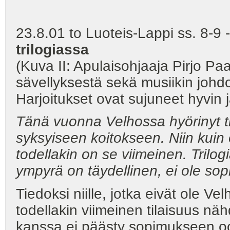
23.8.01 to Luoteis-Lappi ss. 8-9 -
trilogiassa
(Kuva II: Apulaisohjaaja Pirjo Pa
sävellyksestä sekä musiikin johd
Harjoitukset ovat sujuneet hyvin j
Tänä vuonna Velhossa hyörinyt t
syksyiseen koitokseen. Niin kuin
todellakin on se viimeinen. Trilo
ympyrä on täydellinen, ei ole so
Tiedoksi niille, jotka eivät ole V
todellakin viimeinen tilaisuus näh
kanssa ei päästy sopimukseen oo