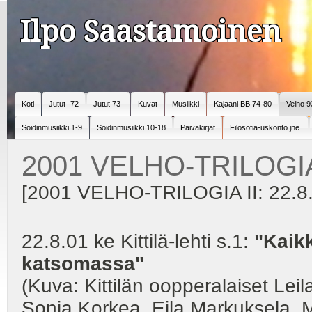
Ilpo Saastamoinen
Koti
Jutut -72
Jutut 73-
Kuvat
Musiikki
Kajaani BB 74-80
Velho 9
Soidinmusiikki 1-9
Soidinmusiikki 10-18
Päiväkirjat
Filosofia-uskonto jne.
2001 VELHO-TRILOGIA
[2001 VELHO-TRILOGIA II: 22.8.0
22.8.01 ke Kittilä-lehti s.1:
"Kaikk
katsomassa"
(Kuva: Kittilän oopperalaiset Leila
Sonja Korkea, Eila Markuksela, Ma