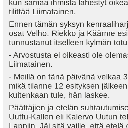
kun samaa ihmistä lähestyt oikeas
tilittää Liimatainen.
Ennen tämän syksyn kenraaliharjo
osat Velho, Riekko ja Käärme esi
tunnustanut itselleen kylmän tot
- Arvostusta ei oikeasti ole ole
Liimatainen.
- Meillä on tänä päivänä velkaa
mikä tilanne 12 esityksen jälkeen
kuitenkaan tule, hän laskee.
Päättäjien ja etelän suhtautumi
Uuttu-Kallen eli Kalervo Uutun te
Lappiin. Jäi sitä vaille, että etel