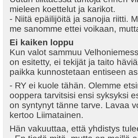
mieleen koettelut ja karikot.
- Niitä epäilijöitä ja sanojia riitti
me sanomme ettei voikaan, mutta 
Ei kaiken loppu
Kun valot sammuu Velhoniemessä 
on esitetty, ei tekijät ja taito h
paikka kunnostetaan entiseen a
- RY ei kuole tähän. Olemme etsine
ooppera tarvitsisi ensi syksyksi e
on syntynyt tänne tarve. Lavaa vo
kertoo Liimatainen.
Hän vakuuttaa, että yhdistys tul