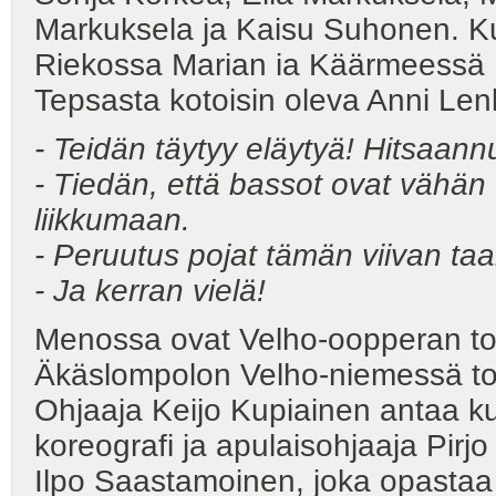
Markuksela ja Kaisu Suhonen. Ku
Riekossa Marian ia Käärmeessä I
Tepsasta kotoisin oleva Anni Len
- Teidän täytyy eläytyä! Hitsaannu
- Tiedän, että bassot ovat vähän d
liikkumaan.
- Peruutus pojat tämän viivan ta
- Ja kerran vielä!
Menossa ovat Velho-oopperan toi
Äkäslompolon Velho-niemessä toi
Ohjaaja Keijo Kupiainen antaa kuo
koreografi ja apulaisohjaaja Pirjo
Ilpo Saastamoinen, joka opastaa 