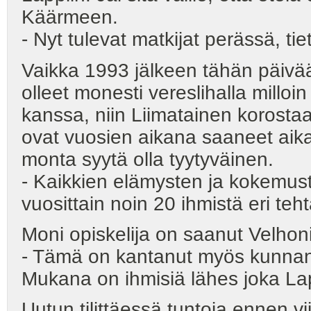
Käärmeen.
- Nyt tulevat matkijat perässä, t
Vaikka 1993 jälkeen tähän päivään
olleet monesti vereslihalla milloi
kanssa, niin Liimatainen korostaa 
ovat vuosien aikana saaneet aik
monta syytä olla tyytyväinen.
- Kaikkien elämysten ja kokemust
vuosittain noin 20 ihmistä eri teh
Moni opiskelija on saanut Velhon
- Tämä on kantanut myös kunnan 
Mukana on ihmisiä lähes joka Lap
Uutun tilittäessä tuntoja ennen v