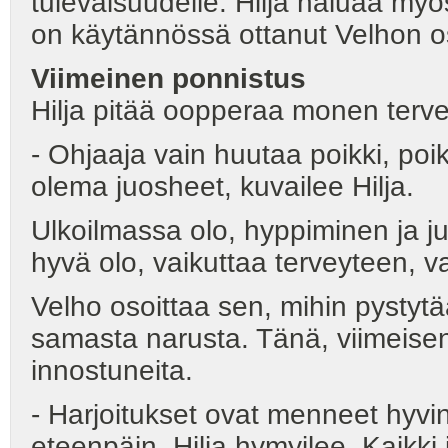
tulevaisuudelle. Hilja haluaa myö
on käytännössä ottanut Velhon o
Viimeinen ponnistus
Hilja pitää oopperaa monen terv
- Ohjaaja vain huutaa poikki, poi
olema juosheet, kuvailee Hilja.
Ulkoilmassa olo, hyppiminen ja 
hyvä olo, vaikuttaa terveyteen, v
Velho osoittaa sen, mihin pystyt
samasta narusta. Tänä, viimeisen
innostuneita.
- Harjoitukset ovat menneet hyvin
eteenpäin, Hilja hymyilee. Kaikki