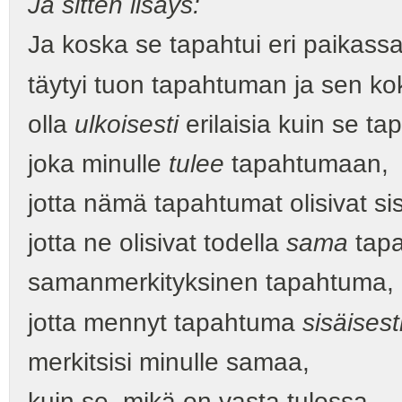
Ja sitten lisäys:
Ja koska se tapahtui eri paikassa
täytyi tuon tapahtuman ja sen ko
olla
ulkoisesti
erilaisia kuin se t
joka minulle
tulee
tapahtumaan,
jotta nämä tapahtumat olisivat sisä
jotta ne olisivat todella
sama
tap
samanmerkityksinen tapahtuma,
jotta mennyt tapahtuma
sisäisest
merkitsisi minulle samaa,
kuin se, mikä on vasta tulossa,