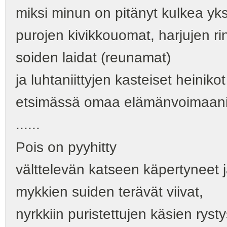
miksi minun on pitänyt kulkea yks
purojen kivikkouomat, harjujen ri
soiden laidat (reunamat)
ja luhtaniittyjen kasteiset heinikot
etsimässä omaa elämänvoimaani
......
Pois on pyyhitty
välttelevän katseen käpertyneet jä
mykkien suiden terävät viivat,
nyrkkiin puristettujen käsien ryst