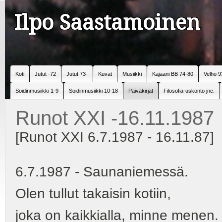
Ilpo Saastamoinen
Koti
Jutut -72
Jutut 73-
Kuvat
Musiikki
Kajaani BB 74-80
Velho 9
Soidinmusiikki 1-9
Soidinmusiikki 10-18
Päiväkirjat
Filosofia-uskonto jne.
Runot XXI -16.11.1987
[Runot XXI 6.7.1987 - 16.11.87]
6.7.1987 - Saunaniemessä.
Olen tullut takaisin kotiin,
joka on kaikkialla, minne menen.