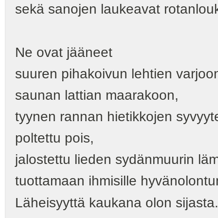
sekä sanojen laukeavat rotanlouk
Ne ovat jääneet
suuren pihakoivun lehtien varjoo
saunan lattian maarakoon,
tyynen rannan hietikkojen syvyyt
poltettu pois,
jalostettu lieden sydänmuurin lä
tuottamaan ihmisille hyvänolontu
Läheisyyttä kaukana olon sijasta