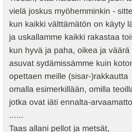
vielä joskus myöhemminkin - sitte
kun kaikki välttämätön on käyty l
ja uskallamme kaikki rakastaa to
kun hyvä ja paha, oikea ja väärä
asuvat sydämissämme kuin koto
opettaen meille (sisar-)rakkautta
omalla esimerkillään, omilla teoil
jotka ovat iäti ennalta-arvaamatt
......
Taas allani pellot ja metsät,