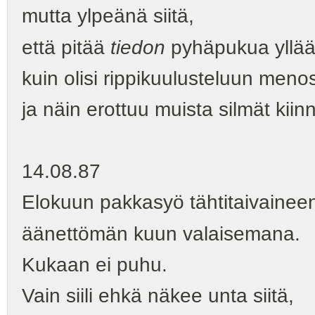
mutta ylpeänä siitä,
että pitää
tiedon
pyhäpukua yllä
kuin olisi rippikuulusteluun meno
ja näin erottuu muista silmät kiinni
14.08.87
Elokuun pakkasyö tähtitaivainee
äänettömän kuun valaisemana.
Kukaan ei puhu.
Vain siili ehkä näkee unta siitä,