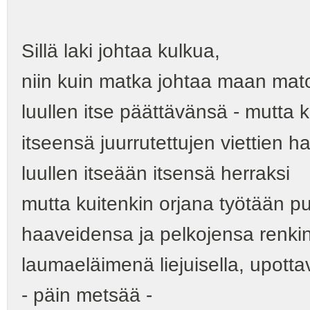
Sillä laki johtaa kulkua,
niin kuin matka johtaa maan mato
luullen itse päättävänsä - mutta k
itseensä juurrutettujen viettien h
luullen itseään itsensä herraksi
mutta kuitenkin orjana työtään p
haaveidensa ja pelkojensa renki
laumaeläimenä liejuisella, upottav
- päin metsää -