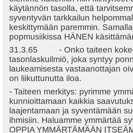
käytännön tasolla, että tarvits
syventyvän tarkkailun helpommak
keskittymään paremmin. Samalla 
popmusiikissa HÄNEN käsittämän
31.3.65 - Onko taiteen kokemis
tasonlaskuilmiö, joka syntyy pon
laukeamisesta vastaanottajan oi
on liikuttunutta iloa.
- Taiteen merkitys: pyrimme ymm
kunnioittamaan kaikkia saavutuk
laajentamaan ja syventämään su
ihmisiin. Haluamme ymmärtää sy
OPPIA YMMÄRTÄMÄÄN ITSEÄM