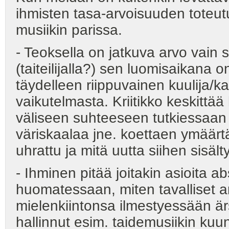
ihmisten tasa-arvoisuuden toteut
musiikin parissa.
- Teoksella on jatkuva arvo vain s
(taiteilijalla?) sen luomisaikana 
täydelleen riippuvainen kuulija/
vaikutelmasta. Kriitikko keskittää
väliseen suhteeseen tutkiessaan 
väriskaalaa jne. koettaen ymäärt
uhrattu ja mitä uutta siihen sisälty
- Ihminen pitää joitakin asioita 
huomatessaan, miten tavalliset ar
mielenkiintonsa ilmestyessään är
hallinnut esim. taidemusiikin kuun