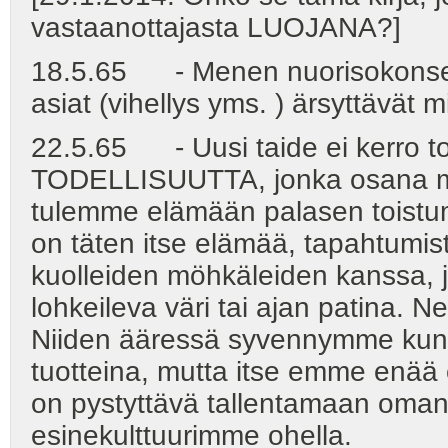
vastaanottajasta LUOJANA?]
18.5.65 - Menen nuorisokonsertti
asiat (vihellys yms. ) ärsyttävät 
22.5.65 - Uusi taide ei kerro t
TODELLISUUTTA, jonka osana myö
tulemme elämään palasen toistu
on täten itse elämää, tapahtumista
kuolleiden möhkäleiden kanssa, 
lohkeileva väri tai ajan patina. N
Niiden ääressä syvennymme kunn
tuotteina, mutta itse emme enää 
on pystyttävä tallentamaan oma
esinekulttuurimme ohella.