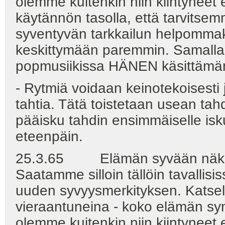
olemme kuitenkin niin kiintyneet
käytännön tasolla, että tarvits
syventyvän tarkkailun helpommak
keskittymään paremmin. Samalla 
popmusiikissa HÄNEN käsittämän
- Rytmiä voidaan keinotekoisesti
tahtia. Tätä toistetaan usean ta
pääisku tahdin ensimmäiselle iskul
eteenpäin.
25.3.65 Elämän syvään näkemis
Saatamme silloin tällöin tavallis
uuden syvyysmerkityksen. Katse
vieraantuneina - koko elämän sy
olemme kuitenkin niin kiintyneet