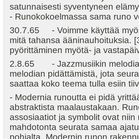
satunnaisesti syventyneen eläm
- Runokokoelmassa sama runo voi
30.7.65 - Voimme käyttää my
mitä tahansa ääninauhoituksia. [
pyörittäminen myötä- ja vastapäi
2.8.65 - Jazzmusiikin melodiara
melodian pidättämistä, jota seuraa
saattaa koko teema tulla esiin tii
- Modernia runoutta ei pidä yri
abstraktista maalaustakaan. Runon
assosiaatiot ja symbolit ovat nii
mahdotonta seurata samaa ajatu
pohjalta. Modernin runon rakennu