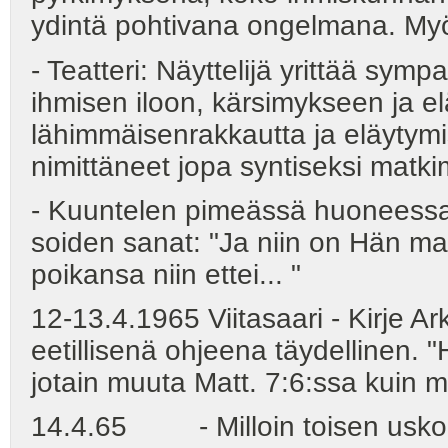
ydintä pohtivana ongelmana. Myös 
- Teatteri: Näyttelijä yrittää symp
ihmisen iloon, kärsimykseen ja 
lähimmäisenrakkautta ja eläytymi
nimittäneet jopa syntiseksi matki
- Kuuntelen pimeässä huoneessa 
soiden sanat: "Ja niin on Hän ma
poikansa niin ettei... "
12-13.4.1965 Viitasaari - Kirje Ar
eetillisenä ohjeena täydellinen. "
jotain muuta Matt. 7:6:ssa kuin
14.4.65 - Milloin toisen uskonno