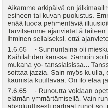
Aikamme arkipäivä on jälkimaail
esineen tai kuvan puolustus. Emm
enää luoda pehmentäviä illuusioit
Tarvitsemme ajanvietettä taitee
ihminen sellaiseksi, että ajanvie
1.6.65 - Sunnuntaina oli mieskuor
Kaihilahden kanssa. Samoin soitin
mukana yo- tanssiaisissa... Tanss
soittaa jazzia. Sain myös kuulla, 
kaunista kuultavaa. On ilo elää ja
7.6.65 - Runoutta voidaan opetel
elämän ymmärtämisellä. Vain run
absoluuttisesti parhaat runot so. n