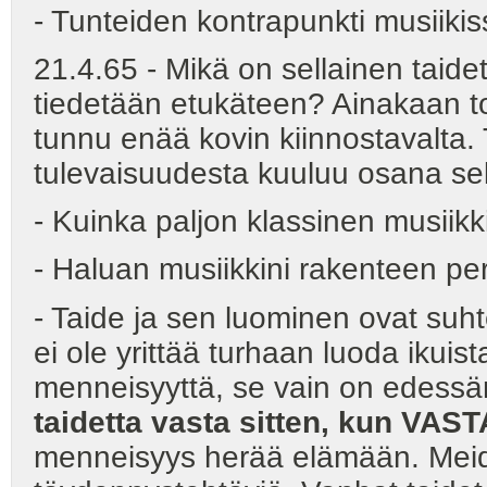
- Tunteiden kontrapunkti musiiki
21.4.65 - Mikä on sellainen taide
tiedetään etukäteen? Ainakaan toi
tunnu enää kovin kiinnostavalta.
tulevaisuudesta kuuluu osana se
- Kuinka paljon klassinen musiikk
- Haluan musiikkini rakenteen pe
- Taide ja sen luominen ovat su
ei ole yrittää turhaan luoda ikuis
menneisyyttä, se vain on edess
taidetta vasta sitten, kun VAS
menneisyys herää elämään. Meidän