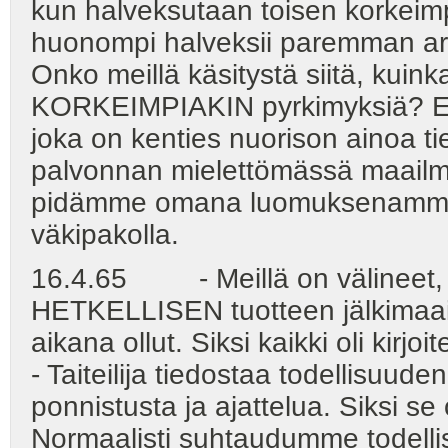
kun halveksutaan toisen korkeimpi
huonompi halveksii paremman arv
Onko meillä käsitystä siitä, kuink
KORKEIMPIAKIN pyrkimyksiä? Em
joka on kenties nuorison ainoa t
palvonnan mielettömässä maailmas
pidämme omana luomuksenamme -
väkipakolla.
16.4.65 - Meillä on välineet, 
HETKELLISEN tuotteen jälkimaail
aikana ollut. Siksi kaikki oli kirjoi
- Taiteilija tiedostaa todellisuud
ponnistusta ja ajattelua. Siksi s
Normaalisti suhtaudumme todellis