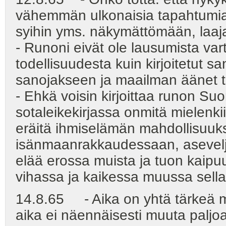
vähemmän ulkonaisia tapahtumia 
syihin yms. näkymättömään, laaj
- Runoni eivät ole lausumista va
todellisuudesta kuin kirjoitetut 
sanojakseen ja maailman äänet 
- Ehkä voisin kirjoittaa runon Su
sotaleikekirjassa onmitä mielenkii
eräitä ihmiselämän mahdollisuuks
isänmaanrakkaudessaan, asevel
elää erossa muista ja tuon kaipu
vihassa ja kaikessa muussa sella
14.8.65 - Aika on yhtä tärkeä muu
aika ei näennäisesti muuta paljo