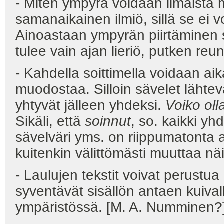
- Miten ympyrä voidaan ilmaista m
samanaikainen ilmiö, sillä se ei 
Ainoastaan ympyrän piirtäminen so
tulee vain ajan lieriö, putken reun
- Kahdella soittimella voidaan ai
muodostaa. Silloin sävelet lähtev
yhtyvät jälleen yhdeksi.
Voiko olla
Sikäli, että
soinnut
, so. kaikki yh
sävelväri yms. on riippumatonta aj
kuitenkin välittömästi muuttaa nä
- Laulujen tekstit voivat perustua
syventävät sisällön antaen kuiva
ympäristössä. [M. A. Numminen?