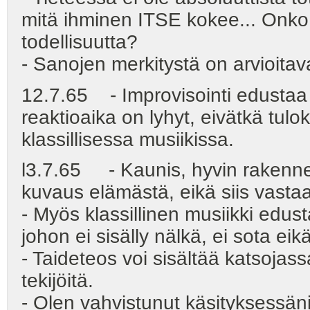
mitä ihminen ITSE kokee... Onko
todellisuutta?
- Sanojen merkitystä on arvioit
12.7.65 - Improvisointi edustaa el
reaktioaika on lyhyt, eivätkä tuloks
klassillisessa musiikissa.
l3.7.65 - Kaunis, hyvin rakenne
kuvaus elämästä, eikä siis vasta
- Myös klassillinen musiikki edust
johon ei sisälly nälkä, ei sota eikä
- Taideteos voi sisältää katsojass
tekijöitä.
- Olen vahvistunut käsityksessäni,