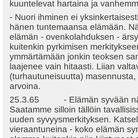
kuuntelevat hartaina ja vanhemm
- Nuori ihminen ei yksinkertaisesti
hänen tuntemaansa elämään. Näi
elämän - ovenkolahduksen - ärsyk
kuitenkin pyrkimisen merkitykseen
ymmärtämään jonkin teoksen sa
laajenee vain hitaasti. Liian valt
(turhautuneisuutta) masennusta, j
arvoina.
25.3.65 - Elämän syvään näkem
Saatamme silloin tällöin tavallis
uuden syvyysmerkityksen. Katse
vieraantuneina - koko elämän sy