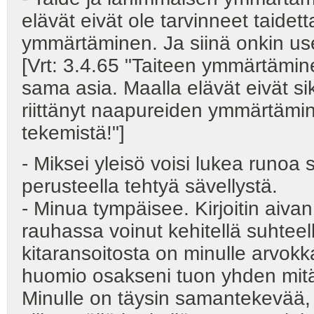
elävät eivät ole tarvinneet taidett
ymmärtäminen. Ja siinä onkin usei
[Vrt: 3.4.65 "Taiteen ymmärtämi
sama asia. Maalla elävät eivät sik
riittänyt naapureiden ymmärtämine
tekemistä!"]
- Miksei yleisö voisi lukea runoa 
perusteella tehtyä sävellystä.
- Minua tympäisee. Kirjoitin aivan
rauhassa voinut kehitellä suhteell
kitaransoitosta on minulle arvo
huomio osakseni tuon yhden mitä
Minulle on täysin samantekevää, 