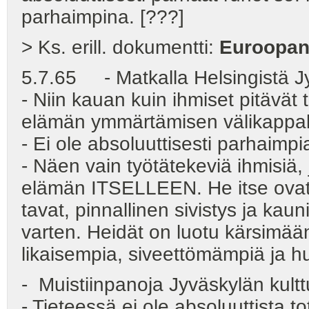
parhaimpina. [???]
> Ks. erill. dokumentti:
Euroopan
5.7.65 - Matkalla Helsingistä J
- Niin kauan kuin ihmiset pitävät
elämän ymmärtämisen välikappale
- Ei ole absoluuttisesti parhaimpi
- Näen vain työtätekeviä ihmisiä
elämän ITSELLEEN. He itse ovat 
tavat, pinnallinen sivistys ja kau
varten. Heidät on luotu kärsimään 
likaisempia, siveettömämpiä ja 
- Muistiinpanoja Jyväskylän kulttu
- Tieteessä ei ole absoluuttista to