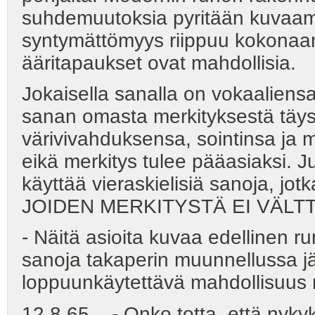
suhdemuutoksia pyritään kuvaama
syntymättömyys riippuu kokonaan
ääritapaukset ovat mahdollisia.
Jokaisella sanalla on vokaaliensa
sanan omasta merkityksestä täys
värivivahduksensa, sointinsa ja 
eikä merkitys tulee pääasiaksi. 
käyttää vieraskielisiä sanoja, jot
JOIDEN MERKITYSTÄ EI VÄLT
- Näitä asioita kuvaa edellinen r
sanoja takaperin muunnellussa jä
loppuunkäytettävä mahdollisuus 
12.8.65 - Onko totta. että nyky