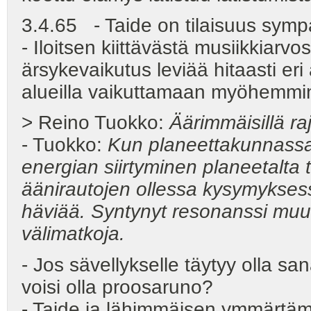
3.4.65 - Taide on tilaisuus sym
- Iloitsen kiittävästä musiikkiarvo
ärsykevaikutus leviää hitaasti er
alueilla vaikuttamaan myöhemmi
> Reino Tuokko:
Äärimmäisillä raj
- Tuokko:
Kun planeettakunnassa
energian siirtyminen planeetalta t
äänirautojen ollessa kysymyksess
häviää. Syntynyt resonanssi muu
välimatkoja.
- Jos sävellykselle täytyy olla sana
voisi olla proosaruno?
- Taide ja lähimmäisen ymmärtäm