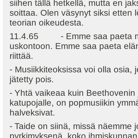
siihen tällä hetkellä, mutta en ja
soittaa. Olen väsynyt siksi etten 
teorian oikeudesta.
11.4.65 - Emme saa paeta mus
uskontoon. Emme saa paeta elä
riittää.
- Musiikkiteoksissa voi olla osia, 
jätetty pois.
- Yhtä vaikeaa kuin Beethovenin
katupojalle, on popmusiikin ymm
halveksivat.
- Taide on siinä, missä näemme 
pyrkimyksenä, koko ihmiskunnan 