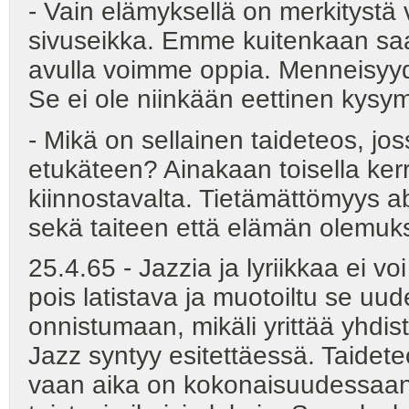
- Vain elämyksellä on merkitystä 
sivuseikka. Emme kuitenkaan saa
avulla voimme oppia. Menneisyyd
Se ei ole niinkään eettinen kysy
- Mikä on sellainen taideteos, jo
etukäteen? Ainakaan toisella kerr
kiinnostavalta. Tietämättömyys a
sekä taiteen että elämän olemuk
25.4.65 - Jazzia ja lyriikkaa ei vo
pois latistava ja muotoiltu se uude
onnistumaan, mikäli yrittää yhdis
Jazz syntyy esitettäessä. Taidete
vaan aika on kokonaisuudessaan