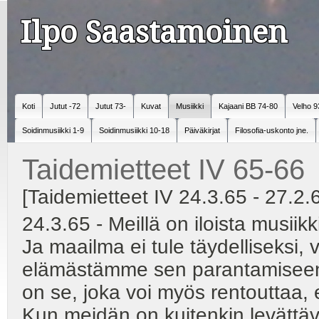
Ilpo Saastamoinen
Koti
Jutut -72
Jutut 73-
Kuvat
Musiikki
Kajaani BB 74-80
Velho 9
Soidinmusiikki 1-9
Soidinmusiikki 10-18
Päiväkirjat
Filosofia-uskonto jne.
Taidemietteet IV 65-66
[Taidemietteet IV 24.3.65 - 27.2.
24.3.65 - Meillä on iloista musiikk
Ja maailma ei tule täydelliseksi,
elämästämme sen parantamiseen.
on se, joka voi myös rentouttaa
Kun meidän on kuitenkin levättävä