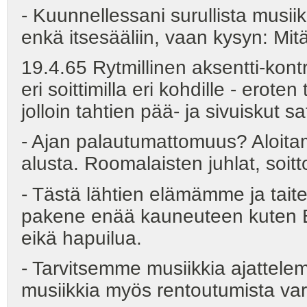
- Kuunnellessani surullista musi
enkä itsesääliin, vaan kysyn: Mit
19.4.65 Rytmillinen aksentti-kontr
eri soittimilla eri kohdille - eroten
jolloin tahtien pää- ja sivuiskut sa
- Ajan palautumattomuus? Aloita
alusta. Roomalaisten juhlat, soi
- Tästä lähtien elämämme ja tait
pakene enää kauneuteen kuten B
eikä hapuilua.
- Tarvitsemme musiikkia ajattele
musiikkia myös rentoutumista var