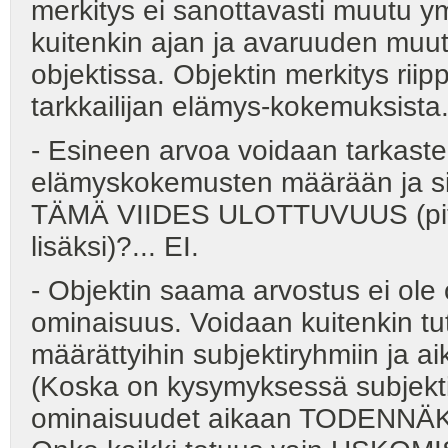
merkitys ei sanottavasti muutu ym
kuitenkin ajan ja avaruuden muut
objektissa. Objektin merkitys riip
tarkkailijan elämys-kokemuksista
- Esineen arvoa voidaan tarkast
elämyskokemusten määrään ja si
TÄMÄ VIIDES ULOTTUVUUS (pituu
lisäksi)?... EI.
- Objektin saama arvostus ei ole 
ominaisuus. Voidaan kuitenkin tu
määrättyihin subjektiryhmiin ja ai
(Koska on kysymyksessä subjekti-o
ominaisuudet aikaan TODENNÄKÖ