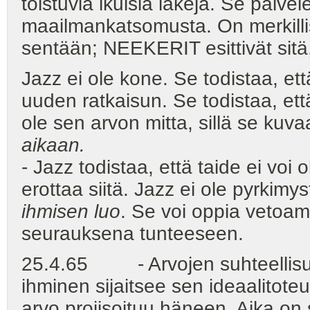
toistuvia ikuisia lakeja. Se palvel
maailmankatsomusta. On merkillist
sentään; NEEKERIT esittivät sitä,
Jazz ei ole kone. Se todistaa, et
uuden ratkaisun. Se todistaa, ett
ole sen arvon mitta, sillä se kuv
aikaan.
- Jazz todistaa, että taide ei voi
erottaa siitä. Jazz ei ole pyrkimy
ihmisen luo
. Se voi oppia vetoam
seurauksena tunteeseen.
25.4.65 - Arvojen suhteellisuu
ihminen sijaitsee sen ideaalitot
arvo projisoituu häneen. Aika on