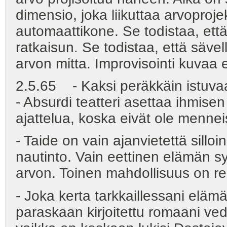
dimensio, joka liikuttaa arvoproj
automaattikone. Se todistaa, että
ratkaisun. Se todistaa, että sävel
arvon mitta. Improvisointi kuvaa 
2.5.65 - Kaksi peräkkäin istuvaa 
- Absurdi teatteri asettaa ihmisen u
ajattelua, koska eivät ole menne
- Taide on vain ajanvietettä sill
nautinto. Vain eettinen elämän sy
arvon. Toinen mahdollisuus on r
- Joka kerta tarkkaillessani elä
paraskaan kirjoitettu romaani vedä 