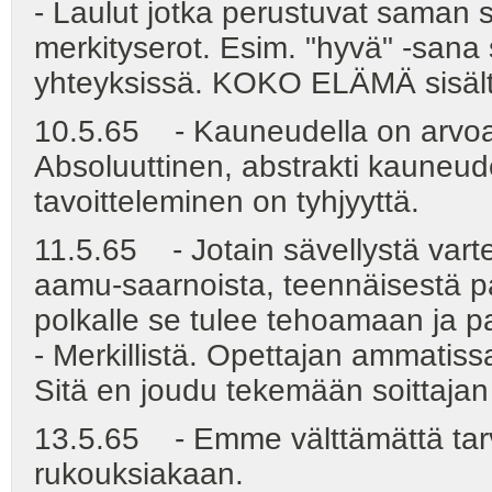
- Laulut jotka perustuvat saman 
merkityserot. Esim. "hyvä" -sana 
yhteyksissä. KOKO ELÄMÄ sisält
10.5.65 - Kauneudella on arvoa va
Absoluuttinen, abstrakti kauneude
tavoitteleminen on tyhjyyttä.
11.5.65 - Jotain sävellystä vart
aamu-saarnoista, teennäisestä p
polkalle se tulee tehoamaan ja p
- Merkillistä. Opettajan ammatiss
Sitä en joudu tekemään soittaja
13.5.65 - Emme välttämättä tar
rukouksiakaan.