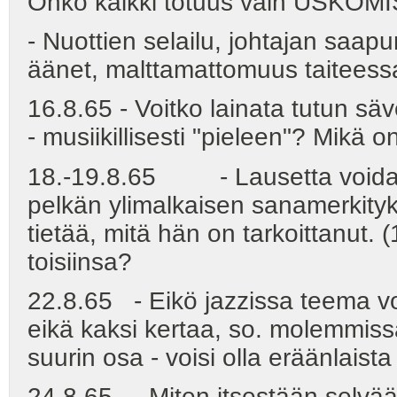
Onko kaikki totuus vain USKOM
- Nuottien selailu, johtajan saap
äänet, malttamattomuus taiteessa
16.8.65 - Voitko lainata tutun sä
- musiikillisesti "pieleen"? Mikä 
18.-19.8.65 - Lausetta voidaan 
pelkän ylimalkaisen sanamerkityk
tietää, mitä hän on tarkoittanut. 
toisiinsa?
22.8.65 - Eikö jazzissa teema voi
eikä kaksi kertaa, so. molemmissa
suurin osa - voisi olla eräänlaist
24.8.65 - Miten itsestään selvää 