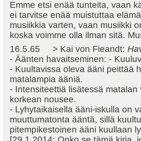
Emme etsi enää tunteita, vaan 
ei tarvitse enää muistuttaa el
musiikkia varten, vaan musiikki 
koska voimme olla ilman sitä. Mus
16.5.65 > Kai von Fieandt:
Hav
- Äänten havaitseminen: - Kuul
- Kuultavissa oleva ääni peittää
matalampia ääniä.
- Intensiteettiä lisätessä matala
korkean nousee.
- Lyhytaikaisella ääni-iskulla on 
muuttumatonta ääntä, sillä kuultu 
pitempikestoinen ääni kuullaan 
[29.1.2014: Onko se tämä kirja, j