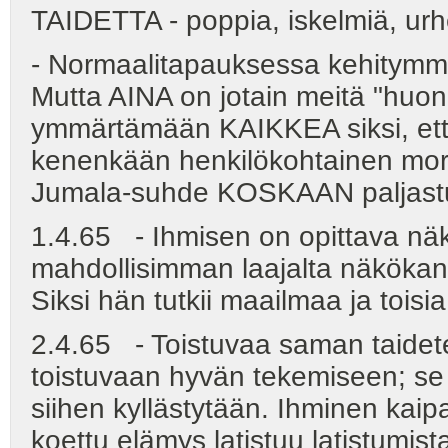
TAIDETTA - poppia, iskelmiä, urhei
- Normaalitapauksessa kehitymm
Mutta AINA on jotain meitä "huo
ymmärtämään KAIKKEA siksi, ett
kenenkään henkilökohtainen mora
Jumala-suhde KOSKAAN paljast
1.4.65 - Ihmisen on opittava nä
mahdollisimman laajalta näkökann
Siksi hän tutkii maailmaa ja toisi
2.4.65 - Toistuvaa saman taidet
toistuvaan hyvän tekemiseen; s
siihen kyllästytään. Ihminen kai
koettu elämys latistuu latistumista