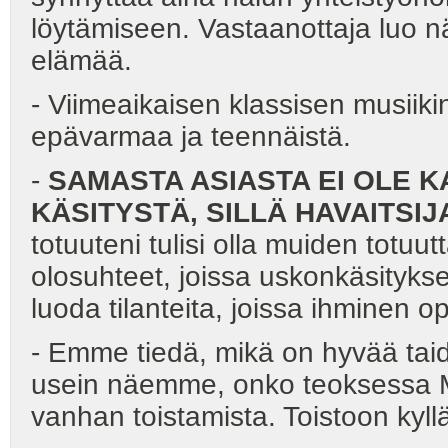
löytämiseen. Vastaanottaja luo nä
elämää.
- Viimeaikaisen klassisen musiik
epävarmaa ja teennäistä.
-
SAMASTA ASIASTA EI OLE 
KÄSITYSTÄ, SILLÄ HAVAITSIJA
totuuteni tulisi olla muiden totuu
olosuhteet, joissa uskonkäsitykse
luoda tilanteita, joissa ihminen o
- Emme tiedä, mikä on hyvää taid
usein näemme, onko teoksessa ME
vanhan toistamista. Toistoon kyl