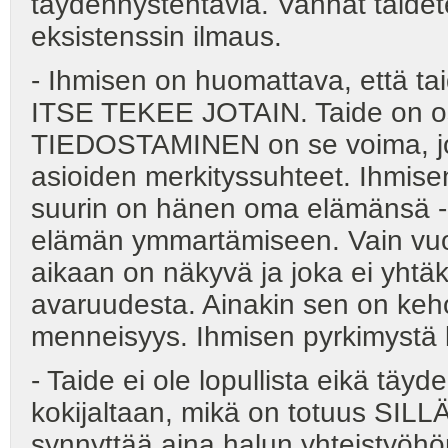
täydennystehtäviä. Vanhat taide
eksistenssin ilmaus.
- Ihmisen on huomattava, että ta
ITSE TEKEE JOTAIN. Taide on os
TIEDOSTAMINEN on se voima, jo
asioiden merkityssuhteet. Ihmisen 
suurin on hänen oma elämänsä - s
elämän ymmartämiseen. Vain vuor
aikaan on näkyvä ja joka ei yhtäk
avaruudesta. Ainakin sen on keho
menneisyys. Ihmisen pyrkimystä ku
- Taide ei ole lopullista eikä tä
kokijaltaan, mikä on totuus SI
synnyttää aina halun yhteistyöh