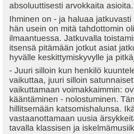
absoluuttisesti arvokkaita asioita.
Ihminen on - ja haluaa jatkuvasti o
hän usein on mitä tahdottomin ol
ilmaantuessa. Jatkuvalla toistami
itsensä pitämään jotkut asiat jat
hyvälle keskittymiskyvylle ja pitkä
- Juuri silloin kun henkilö kuunt
vaikuttaa, juuri silloin satunnais
vaikuttamaan voimakkaimmin: ove
kääntäminen - nolostuminen. Täm
hillitsemään katsomishalunsa. I
vastaanottamaan uusia ärsykkeitä.
tavalla klassisen ja iskelmämusii