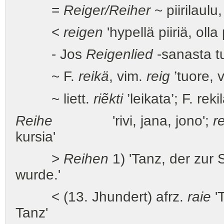
=
Reiger/Reiher
~ piirilaulu
<
reigen
'hypellä piiriä, olla p
- Jos
Reigenlied
-sanasta tu
~ F.
reikä
, vim.
reig
’tuore, 
~ liett.
riẽkti
’leikata’; F. reki
Reihe
'rivi, jana, jono';
r
kursia'
>
Reihen
1) 'Tanz, der zur
wurde.'
< (13. Jhundert) afrz.
raie
'
Tanz'