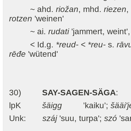
~ ahd.
riožan
, mhd.
riezen
,
rotzen
'weinen'
~ ai.
rudati
'jammert, weint'
< Id.g.
*reud- < *reu-
s.
rāv
rēđe
'wütend'
30)
SAY-SAGEN-SÄGA
:
lpK
šäigg
’kaiku’;
šääi'
Unk:
száj
'suu, turpa';
szó
'sa