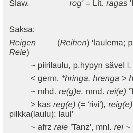
Slaw.
rog'
= Lit.
ragas
'
Saksa:
Reigen
(
Reihen
)
'
laulema; pii
Reie
)
~ piirilaulu, p.hypyn sävel l. 
< germ.
*hringa, hrenga > h
~ mhd.
re(g)e,
mnd.
rei(e)
'
> kas
reg(e)
(= 'rivi')
, reig(e)
pilkka(laulu); laul’
~ afrz
raie
'Tanz', mnl.
rei
~ 