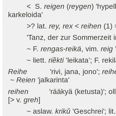
< S.
reigen
(
reygen
) 'hypell
karkeloida'
>? lat.
rey, rex
<
reihen
(1)
'Tanz, der zur Sommerzeit im
~ F.
rengas-reikä
, vim.
reig
~ liett.
riẽkti
’leikata’; F. reki
Reihe
'rivi, jana, jono';
reih
~
Reien
'jalkarinta'
reihen
'rääkyä (ketusta)'; olla k
[> v.
greh
]
~ aslaw.
krikŭ
'Geschrei'; lit