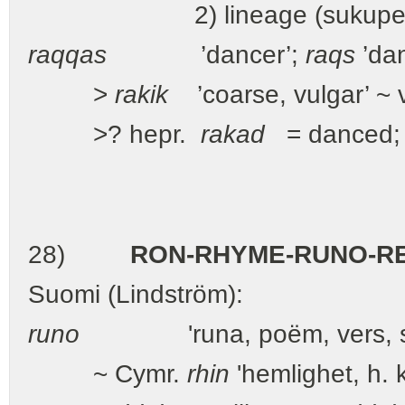
2) lineage (sukuperä), rac
raqqas
’dancer’;
raqs
’da
>
rakik
’coarse, vulgar’ ~ v
>? hepr.
rakad
= danced
28)
RON-RHYME-RUNO-R
Suomi (Lindström):
runo
'runa, poëm, vers, sk
~ Cymr.
rhin
'hemlighet, h. 