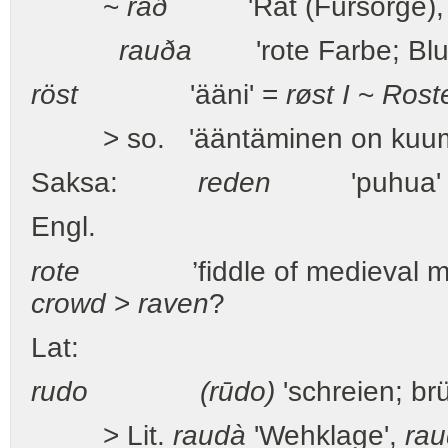
~
ráð
'Rat (Fürsorge), Ent
rauða
'rote Farbe; Blut'
röst
'ääni' =
røst I
~
Rost
> so. 'ääntäminen on kuumen
Saksa:
reden
'puhua' 
Engl.
rote
’fiddle of medieval mins
crowd
>
raven
?
Lat:
rudo (rūdo)
'schreien; br
> Lit.
raudà
'Wehklage',
rau