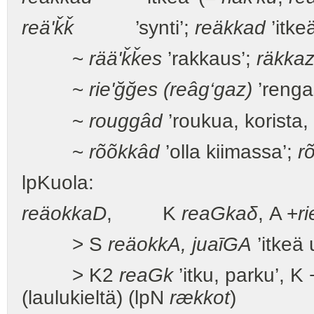
reä'
ǩǩ
’synti’;
reäkkad
’itkeä
~
rää'
ǩǩ
es
’rakkaus’;
räkka
~
rie'ğğes (reâg‘gaz)
’renga
~
rouggâd
’roukua, korista,
~
rõõkkâd
’olla kiimassa’;
r
lpKuola:
reä
o
kka
D
, K
rea
G
kaδ
, A +
ri
> S
reäokk
A
, juaī
GA
’itkeä 
> K2
rea
G
k
’itku, parku’, K 
(laulukieltä) (lpN
rækkot
)