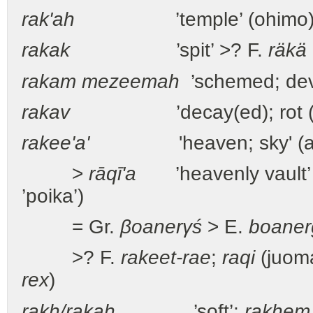
rak'ah
’temple’ (ohimo
rakak
’spit’ >? F.
räkä
rakam mezeemah
’schemed; devi
rakav
’decay(ed); rot (mädä
rakee'a'
'heaven; sky' (abs
>
rāqī'a
’heavenly vault’
’poika’)
= Gr.
βoanerγś
> E.
boane
>? F.
rakeet-rae
;
raqi
(juoma
rex
)
rakh/rakah
’soft’;
rakhem