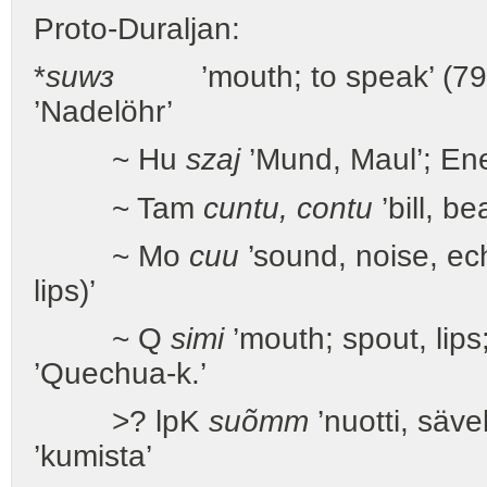
Proto-Duraljan:
*
suwз
’mouth; to speak’ (79
’Nadelöhr’
~ Hu
szaj
’Mund, Maul’; En
~ Tam
cuntu, contu
’bill, be
~ Mo
cuu
’sound, noise, ec
lips)’
~ Q
simi
’mouth; spout, lips
’Quechua-k.’
>? lpK
suõmm
’nuotti, säve
’kumista’