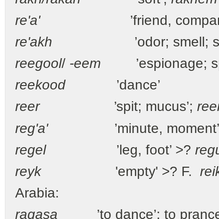
re'a'
’friend, compani
re'akh
’odor; smell; sce
reegool
/
-eem
’espionage; sp
reekood
’dance’
reer
’spit; mucus’;
ree
reg'a'
’minute, moment
regel
’leg, foot’ >?
reg
reyk
'empty' >? F.
rei
Arabia:
raqasa
’to dance’; to prance