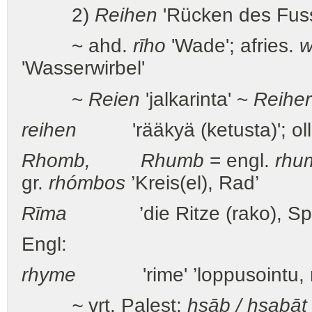
2)
Reihen
'Rücken des Fusse
~ ahd.
rīho
'Wade'; afries.
w
'Wasserwirbel'
~
Reien
'jalkarinta' ~
Reiher
reihen
'rääkyä (ketusta)'; olla k
Rhomb, Rhumb
= engl.
rhu
gr.
rhómbos
’Kreis(el), Rad’
Rīma
’die Ritze (rako), Spa
Engl:
rhyme
'rime' ’loppusointu, rii
~
vrt. Palest:
hsāb / hsabāt