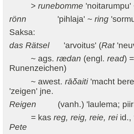
>
runebomme
'noitarumpu'
rönn
'pihlaja' ~
ring
'sormus
Saksa:
das Rätsel
'arvoitus' (
Rat
'neu
~ ags.
rædan
(engl.
read
) 
Runenzeichen)
~ awest.
rāδaiti
'macht berei
'zeigen' jne.
Reigen
(vanh.) 'laulema; piiritans
=
kas
reg, reig, reie, rei
id.,
Pete