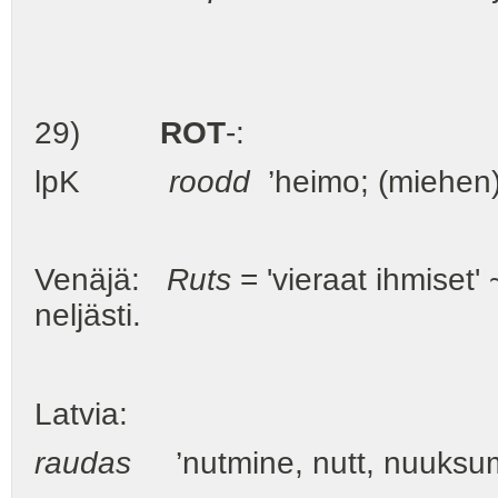
29)
ROT
-:
lpK
roodd
’heimo; (miehen)
Venäjä:
Ruts
= 'vieraat ihmiset'
neljästi.
Latvia:
raudas
’nutmine, nutt, nuuksu