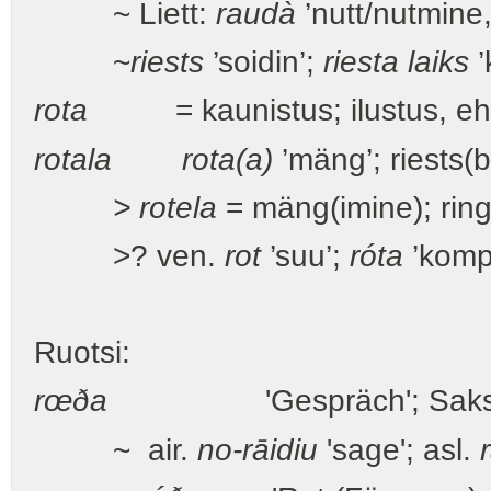
~ Liett:
raudà
’nutt/nutmine, 
~
riests
’soidin’;
riesta laiks
’
rota
= kaunistus; ilustus, ehe;
rotala
rota(a)
’mäng’; riests(bi
> rotela
= mäng(imine); ri
>? ven.
rot
’suu’;
róta
’komp
Ruotsi:
rœða
'Gespräch'; Saks. 're
~ air.
no-rāidiu
'sage'; asl.