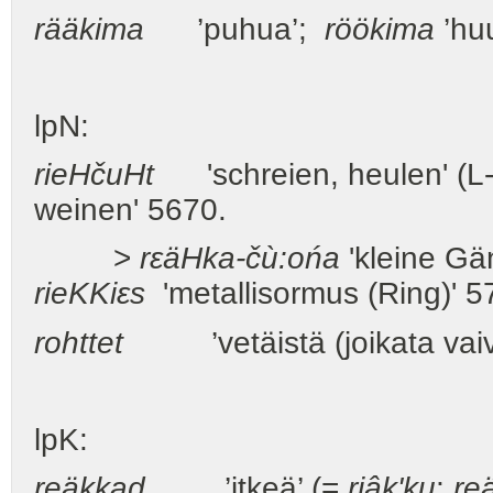
rääkima
’puhua’;
röökima
’huu
lpN:
rie
H
ču
H
t
'schreien, heulen' (L
weinen' 5670.
>
rεä
H
ka-čù:ońa
'kleine Gä
rie
KK
iεs
'metallisormus (Ring
rohttet
’vetäistä (joikata vaiva
lpK:
reäkkad
’itkeä’ (=
riâk'ku
;
re