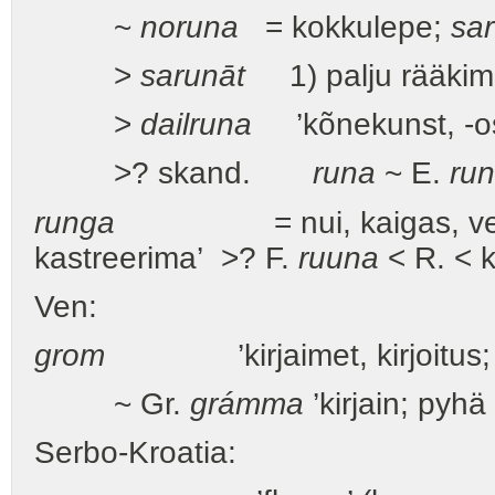
~
noruna
= kokkulepe;
sa
>
sarunāt
1) palju rääkima
>
dailruna
’kõnekunst, -os
>? skand.
runa
~ E.
run
runga
= nui, kaigas, ve
kastreerima’ >? F.
ruuna
< R. < 
Ven:
grom
’kirjaimet, kirjoitus; j
~ Gr.
grámma
’kirjain; pyhä 
Serbo-Kroatia: