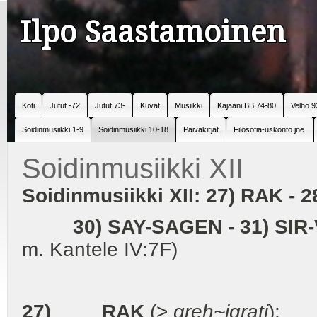
Ilpo Saastamoinen
Koti
Jutut -72
Jutut 73-
Kuvat
Musiikki
Kajaani BB 74-80
Velho 9
Soidinmusiikki 1-9
Soidinmusiikki 10-18
Päiväkirjat
Filosofia-uskonto jne.
Soidinmusiikki XII
Soidinmusiikki XII: 27) RAK 
30) SAY-SAGEN - 31) SIR-
m. Kantele IV:7F)
27) RAK
(>
greh~igratj
):