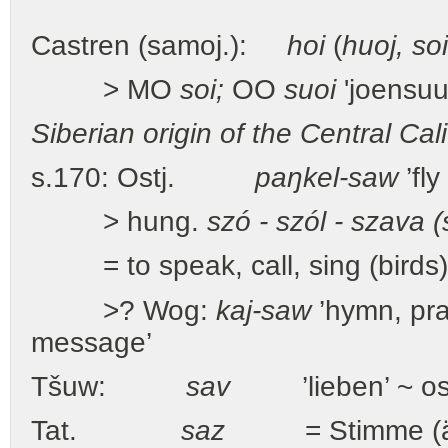
Castren (samoj.):
hoi
(
huoj, soi
> MO
soi;
OO
suoi
'joensuu
Siberian origin of the Central Ca
s.170: Ostj.
paŋkel-saw
’fl
> hung.
szó - szól - szava (
= to speak, call, sing (birds)
>? Wog:
kaj-saw
’hymn, pra
message’
Tšuw:
sav
’lieben’ ~ o
Tat.
saz
= Stimme (ään