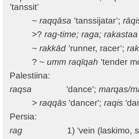
’tanssit’
~
raqqāsa
’tanssijatar’;
rāqi
>?
rag-time; raga; rakastaa
~ rakkād
’runner, racer’;
rak
? ~
umm raqīqah
’tender mo
Palestiina:
raqsa
'dance';
marqas/ma
>
raqqās
'dancer';
raqis
'da
Persia:
rag
1) 'vein (laskimo, suo