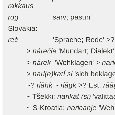
rakkaus
rog
'sarv; pasun'
Slovakia:
reč
'Sprache; Rede' >? 
>
nárečie
'Mundart; Dialekt'
> nárek
'Wehklagen' >
nari
>
nari(e)katÍ si
'sich beklag
~?
riähk ~ riägk
>? Est.
rää
~ Tšekki:
narikat (si)
'valitta
~ S-Kroatia:
naricanje
'Weh