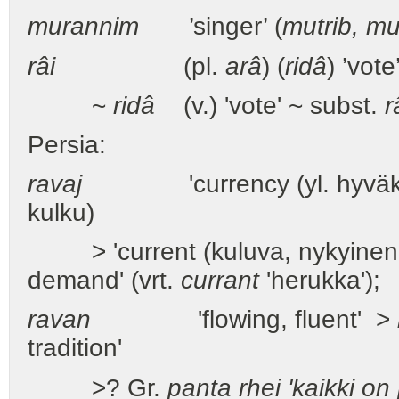
murannim
’singer’ (
mutrib, m
râi
(pl.
arâ
) (
ridâ
) ’vot
~
ridâ
(v.) 'vote' ~ subst.
r
Persia:
ravaj
'currency (yl. hyväksyntä
kulku)
> 'current (kuluva, nykyinen; kä
demand' (vrt.
currant
'herukka');
ravan
'flowing, fluent' >
tradition'
>? Gr.
panta rhei 'kaikki on 