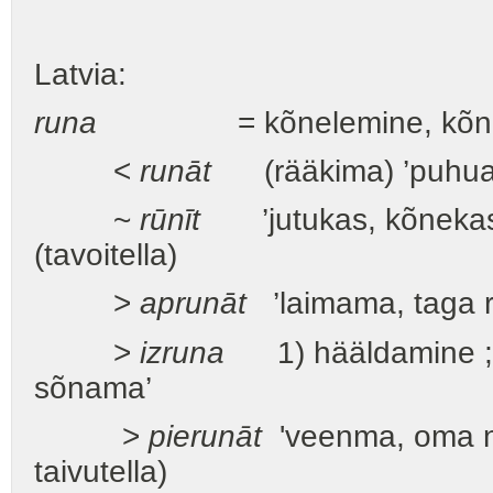
Latvia:
runa
= kõnelemine, kõne 
<
runāt
(rääkima) ’puhua, 
~
rūnīt
’jutukas, kõnekas
(tavoitella)
>
aprunāt
’laimama, taga 
>
izruna
1) hääldamine ; 2
sõnama’
>
pierunāt
'veenma, oma nõ
taivutella)