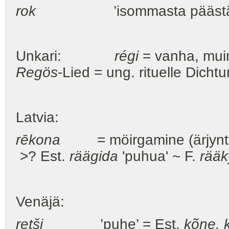
rok
’isommasta päästä soit
Unkari:
régi
= vanha, mui
Regös
-Lied = ung. rituelle Dicht
Latvia:
rēkona
= möirgamine (ärjynt
>? Est.
räägida
'puhua' ~ F.
rääk
Venäjä:
retšj
’puhe’ = Est.
kõne, 