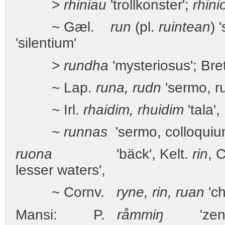
>
rhiniau
'trollkonster';
rhini
~ Gæl.
run
(pl.
ruintean
) 
'silentium'
>
rundha
'mysteriosus'; Bre
~ Lap.
runa, rudn
'sermo, r
~ Irl.
rhaidim, rhuidim
'tala',
~
runnas
'sermo, colloquium
ruona
'bäck', Kelt.
rin
, 
lesser waters',
~ Cornv.
ryne, rin, ruan
'ch
Mansi: P.
råmmiŋ
'ze