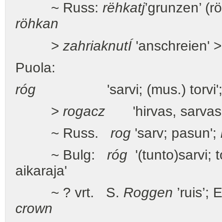
~ Russ:
rëhkatj
’grunzen’ (r
röhkan
>
zahriaknutÍ
'anschreien' 
Puola:
róg
'sarvi; (mus.) torvi'; ’k
>
rogacz
'hirvas, sarvas
~ Russ.
rog
'sarv; pasun';
~ Bulg:
róg
'(tunto)sarvi; t
aikaraja'
~ ? vrt. S.
Roggen
’ruis’; 
crown