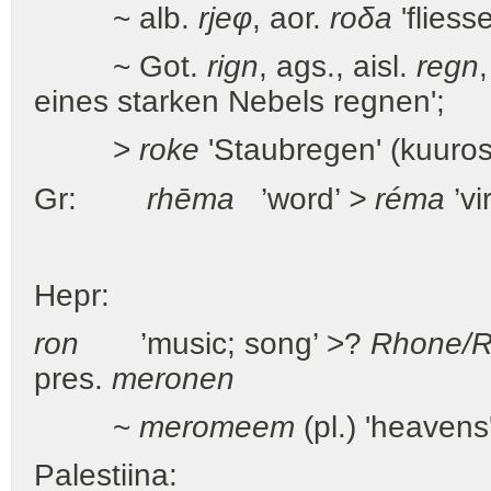
~ alb.
rjeφ
, aor.
roδa
'fliesse
~ Got.
rign
, ags., aisl.
regn
eines starken Nebels regnen';
>
roke
'Staubregen' (kuuro
Gr:
rhēma
’word’
> réma
’vi
Hepr:
ron
’music; song’ >?
Rhone/R
pres.
meronen
~
meromeem
(pl.) 'heavens
Palestiina: