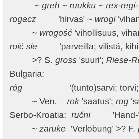
~ greh ~ ruukku ~ rex-regi- 
rogacz
'hirvas' ~
wrogi
'viham
~
wrogość
'vihollisuus, viha
roić sie
'parveilla; vilistä, kihi
>? S.
gross
'suuri';
Riese-R
Bulgaria:
róg
'(tunto)sarvi; torvi; 
~ Ven.
rok
'saatus';
rog
's
Serbo-Kroatia:
ručni
'Hand-'
~
zaruke
'Verlobung' >? F.