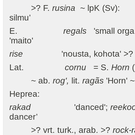
>? F.
rusina
~ lpK (Sv
silmu’
E.
regals
'small organ
'maito'
rise
'nousta, kohota' >
Lat.
cornu
= S.
Horn
~ ab.
rog',
lit.
ragãs
'Horn' ~
Heprea:
rakad
'danced';
reeko
dancer’
>? vrt. turk., arab. >?
rock-