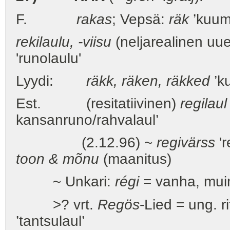
F.
rakas
; Vepsä:
räk
’kuume
rekilaulu, -viisu
(neljarealinen uue
'runolaulu'
Lyydi:
räkk, räken, räkked
’k
Est. (resitatiivinen)
regilaul
kansanruno/rahvalaul’
(2.12.96) ~
regivärss
'r
toon & mõnu
(maanitus)
~ Unkari:
régi
= vanha, mui
>? vrt.
Regös
-Lied = ung. r
’tantsulaul’