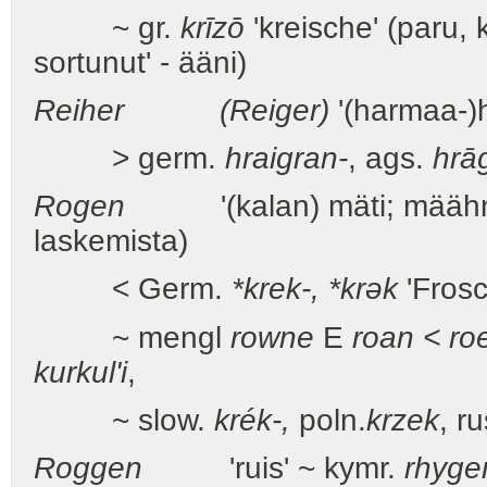
~ gr.
krīzō
'kreische' (paru, 
sortunut' - ääni)
Reiher
(Reiger)
'(harmaa-)
> germ.
hraigran-
, ags.
hrā
Rogen
'(kalan) mäti; määhnä
laskemista)
< Germ.
*krek-, *kr
ə
k
'Frosc
~ mengl
rowne
E
roan < ro
kurkul'i
,
~ slow.
krék-,
poln.
krzek
, r
Roggen
'ruis' ~ kymr.
rhyge