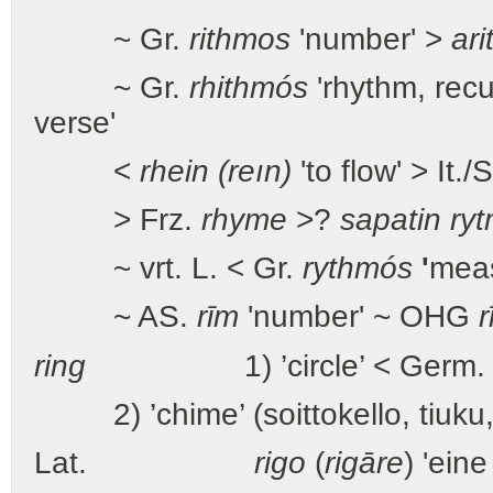
~ Gr.
rithmos
'number' >
ari
~ Gr.
rhithmós
'rhythm, recu
verse'
<
rhein (reın)
'to flow' > It./
> Frz.
rhyme
>?
sapatin ryt
~ vrt. L. < Gr.
rythmós
'
meas
~ AS.
rīm
'number' ~ OHG
r
ring
1) ’circle’ < Germ
2) ’chime’ (soittokello, tiuku,
Lat.
rigo
(
rigāre
) 'ein