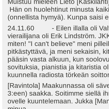
Muistuu mieleen Lieto [Kaskilahti]
Hän on huolehtinut minusta kaiki
(onnellista hymyä). Kunpa saisi e
24.11.60 - Eilen illalla oli Valt
vierailijana oli Erik Lindström. JK
miten! "I can't believe" meni pillei
pitkästyttävä, ja meni sekaisin, k
pääsin vasta alkuun, kun soolovuo
sovituksia, pianistia ja kitaristia
kuunnella radiosta törkeän soitt
[Ravintola] Maakunnassa oli sävel
3:een) saakka. Soitimme siellä ih
ovelle kuuntelemaan. Jukka [Manne
minua.