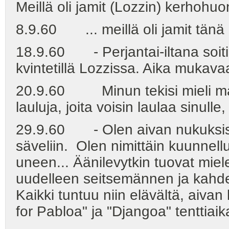
Meillä oli jamit (Lozzin) kerhohuo
8.9.60 ... meillä oli jamit tänä 
18.9.60 - Perjantai-iltana soitim
kvintetillä Lozzissa. Aika mukav
20.9.60 Minun tekisi mieli maala
lauluja, joita voisin laulaa sinu
29.9.60 - Olen aivan nukuksissa
säveliin. Olen nimittäin kuunnellu
uneen... Äänilevytkin tuovat miel
uudelleen seitsemännen ja kahde
Kaikki tuntuu niin elävältä, aiva
for Pabloa" ja "Djangoa" tenttiaik