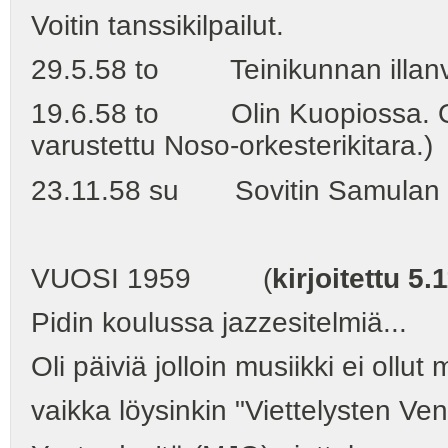
Voitin tanssikilpailut.
29.5.58 to Teinikunnan illanviet
19.6.58 to Olin Kuopiossa. Osti
varustettu Noso-orkesterikitara.)
23.11.58 su Sovitin Samulan Mi
VUOSI 1959 (
kirjoitettu 5.
Pidin koulussa jazzesitelmiä...
Oli päiviä jolloin musiikki ei ollut
vaikka löysinkin "Viettelysten Ven