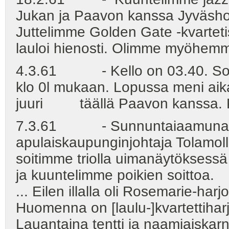
Jukan ja Paavon kanssa Jyväshovi
Juttelimme Golden Gate -kvartet
lauloi hienosti. Olimme myöhemm
4.3.61 - Kello on 03.40. Soitim
klo 0l mukaan. Lopussa meni aika
juuri täällä Paavon kanssa. K
7.3.61 - Sunnuntaiaamuna o
apulaiskaupunginjohtaja Tolamolle.
soitimme triolla uimanäytöksessä 
ja kuuntelimme poikien soittoa.
... Eilen illalla oli Rosemarie-har
Huomenna on [laulu-]kvartettiharjo
Lauantaina tentti ja naamiaiskarn