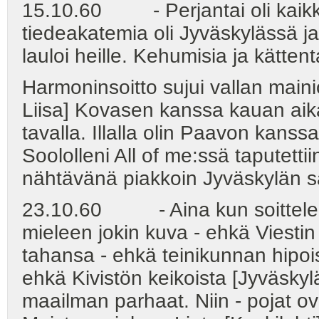
15.10.60 - Perjantai oli kaikk
tiedeakatemia oli Jyväskylässä ja
lauloi heille. Kehumisia ja kätten
Harmoninsoitto sujui vallan mainio
Liisa] Kovasen kanssa kauan aik
tavalla. Illalla olin Paavon ka
Soololleni All of me:ssä taputett
nähtävänä piakkoin Jyväskylän 
23.10.60 - Aina kun soittelen
mieleen jokin kuva - ehkä Viestin
tahansa - ehkä teinikunnan hipois
ehkä Kivistön keikoista [Jyväskyl
maailman parhaat. Niin - pojat ovat