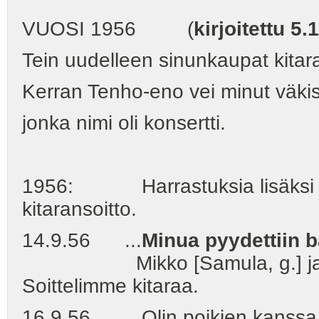
VUOSI 1956 (
kirjoitettu 5.
Tein uudelleen sinunkaupat kitar
Kerran Tenho‑eno vei minut väkisi
jonka nimi oli konsertti.
1956: Harrastuksia lisäksi i
kitaransoitto.
14.9.56 ...
Minua pyydettiin b
Mikko [Samula, g.] ja Raimo
Soittelimme kitaraa.
16.9.56 Olin poikien kanssa Vies