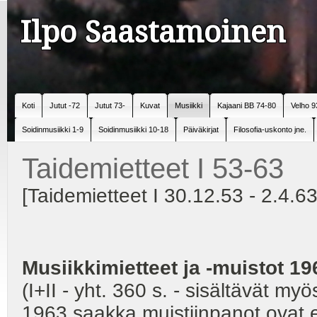
Ilpo Saastamoinen
Koti
Jutut -72
Jutut 73-
Kuvat
Musiikki
Kajaani BB 74-80
Velho 9
Soidinmusiikki 1-9
Soidinmusiikki 10-18
Päiväkirjat
Filosofia-uskonto jne.
Taidemietteet I 53-63
[Taidemietteet I 30.12.53 - 2.4.63
Musiikkimietteet ja -muistot 1
(I+II - yht. 360 s. - sisältävät m
1963 saakka muistiinpanot ovat e