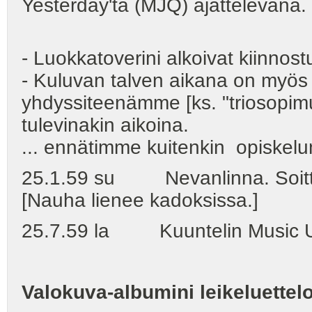
Yesterday'tä (MJQ) ajattelevana.
- Luokkatoverini alkoivat kiinnost
- Kuluvan talven aikana on myös m
yhdyssiteenämme [ks. "triosopim
tulevinakin aikoina.
... ennätimme kuitenkin opiskel
25.1.59 su Nevanlinna. Soitte
[Nauha lienee kadoksissa.]
25.7.59 la Kuuntelin Music US
Valokuva-albumini leikeluettelo