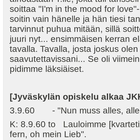
soittaa "I'm in the mood for love"- 
soitin vain hänelle ja hän tiesi ta
tarvinnut puhua mitään, sillä soit
juuri nyt... ensimmäisen kerran e
tavalla. Tavalla, josta joskus ole
saavutettavissani... Se oli viimei
pidimme läksiäiset.
[Jyväskylän opiskelu alkaa JK
3.9.60 - "Nun muss alles, alle
K: 8.9.60 to Lauloimme [kvarteti
fern, oh mein Lieb".