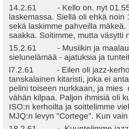
14.2.61 - Kello on. nyt 01.55. 
laskemassa. Siellä oli ehkä noi
sekä laskimme pahveilla mäkeä. Lo
saakka. Soitimme, mutta väsytti n
15.2.61 - Musiikin ja maalaust
sielunelämää - ajatuksia ja tuntei
l7.2.61 - Eilen oli jazz-kerhos
tanskalainen kitaristi, joka ei an
pelini toiseen nurkkaan, ja mies 
vähän kilpaa. Paljon ihmisiä oli
ISO:n kerhoilta ja soittelimme viel
MJQ:n levyn "Cortege". Kun vain s
18.2.61 - Kuuntelimme jazzlevy