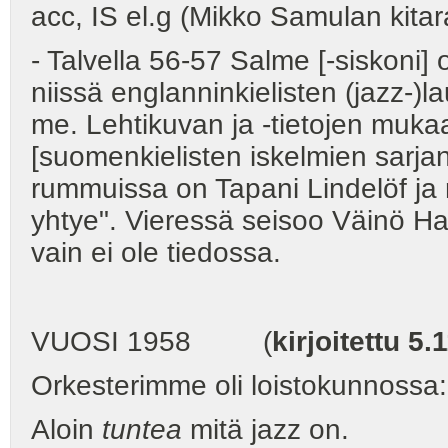
acc, IS el.g (Mikko Samulan kitar
- Talvella 56-57 Salme [-siskoni] os
niissä englanninkielisten (jazz-)l
me. Lehtikuvan ja -tietojen mukaa
[suomenkielisten iskelmien sarjan
rummuissa on Tapani Lindelöf ja
yhtye". Vieressä seisoo Väinö 
vain ei ole tiedossa.
VUOSI 1958 (
kirjoitettu 5.
Orkesterimme oli loistokunnossa:
Aloin
tuntea
mitä jazz on.