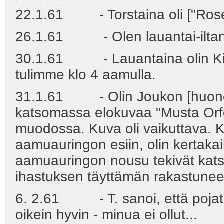
22.1.61 - Torstaina oli ["Rosem
26.1.61 - Olen lauantai-iltana
30.1.61 - Lauantaina olin Kiur
tulimme klo 4 aamulla.
31.1.61 - Olin Joukon [huonet
katsomassa elokuvaa "Musta Orfe
muodossa. Kuva oli vaikuttava. K
aamuauringon esiin, olin kertaka
aamuauringon nousu tekivät kats
ihastuksen täyttämän rakastunee
6. 2.61 - T. sanoi, että pojat ei
oikein hyvin - minua ei ollut...