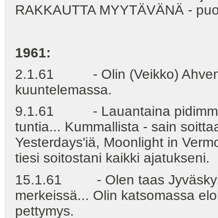
RAKKAUTTA MYYTÄVÄNÄ - puoli 
1961:
2.1.61 - Olin (Veikko) Ahvena
kuuntelemassa.
9.1.61 - Lauantaina pidimme Vies
tuntia... Kummallista - sain soitta
Yesterdays'iä, Moonlight in Vermo
tiesi soitostani kaikki ajatukseni.
15.1.61 - Olen taas Jyväskyläs
merkeissä... Olin katsomassa elok
pettymys.