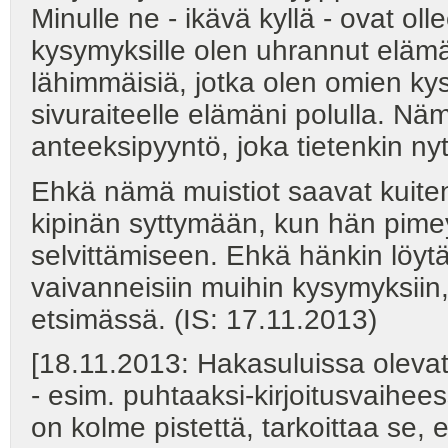
Minulle ne - ikävä kyllä - ovat oll
kysymyksille olen uhrannut elämän
lähimmäisiä, jotka olen omien ky
sivuraiteelle elämäni polulla. Nä
anteeksipyyntö, joka tietenkin nyt
Ehkä nämä muistiot saavat kuiten
kipinän syttymään, kun hän pimey
selvittämiseen. Ehkä hänkin löyt
vaivanneisiin muihin kysymyksiin,
etsimässä. (IS: 17.11.2013)
[18.11.2013: Hakasuluissa oleva
- esim. puhtaaksi-kirjoitusvaiheess
on kolme pistettä, tarkoittaa se, 