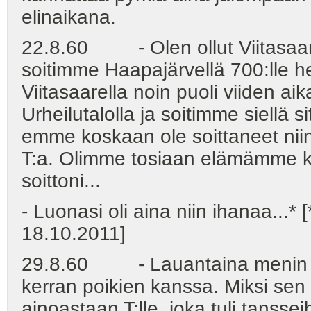
elinaikana.
22.8.60 - Olen ollut Viitasaare
soitimme Haapajärvellä 700:lle h
Viitasaarella noin puoli viiden a
Urheilutalolla ja soitimme siellä si
emme koskaan ole soittaneet niin l
T:a. Olimme tosiaan elämämme ku
soittoni...
- Luonasi oli aina niin ihanaa...* 
18.10.2011]
29.8.60 - Lauantaina menin Vii
kerran poikien kanssa. Miksi sen t
ainoastaan T:lle, joka tuli tansse