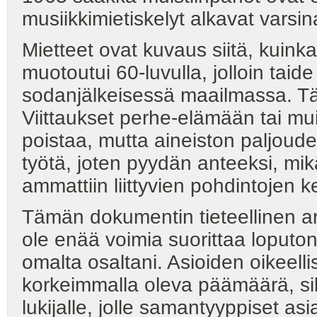
musiikkimietiskelyt alkavat varsin
Mietteet ovat kuvaus siitä, kuink
muotoutui 60-luvulla, jolloin taid
sodanjälkeisessä maailmassa. Tä
Viittaukset perhe-elämään tai muih
poistaa, mutta aineiston paljoud
työtä, joten pyydän anteeksi, mik
ammattiin liittyvien pohdintojen k
Tämän dokumentin tieteellinen arv
ole enää voimia suorittaa loputon
omalta osaltani. Asioiden oikeell
korkeimmalla oleva päämäärä, sill
lukijalle, jolle samantyyppiset as