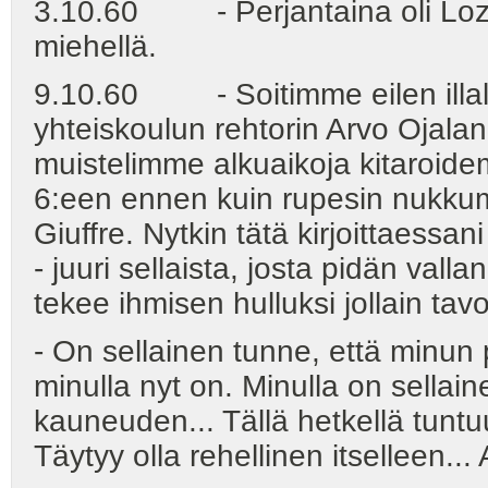
3.10.60 - Perjantaina oli Lozzi
miehellä.
9.10.60 - Soitimme eilen illalla
yhteiskoulun rehtorin Arvo Ojalan 
muistelimme alkuaikoja kitaroide
6:een ennen kuin rupesin nukku
Giuffre. Nytkin tätä kirjoittaessan
- juuri sellaista, josta pidän valla
tekee ihmisen hulluksi jollain tavo
- On sellainen tunne, että minun pi
minulla nyt on. Minulla on sellai
kauneuden... Tällä hetkellä tuntu
Täytyy olla rehellinen itselleen...