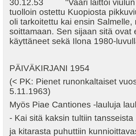
30.12.53 "Vaari laittoi viulun ki
tuolloin ostettu Kuopiosta pikkuvi
oli tarkoitettu kai ensin Salmelle
soittamaan. Sen sijaan sitä ovat
käyttäneet sekä Ilona 1980-luvull
PÄIVÄKIRJANI 1954
(< PK: Pienet runonkaltaiset vuosi
5.11.1963)
Myös Piae Cantiones ‑lauluja lau
- Kai sitä kaksin tultiin tansseista
ja kitarasta puhuttiin kunnioittavas