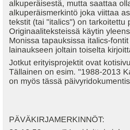
alkuperäisestä, mutta saattaa ol
alkuperäismerkintö joka viittaa 
tekstit (tai "italics") on tarkoite
Originaaliteksteissä käytin yleensä
Monissa tapauksissa italics-fonti
lainaukseen joltain toiselta kirjoi
Jotkut erityisprojektit ovat koti
Tällainen on esim. "1988-2013 Ka
on myös tässä päivyridokumentis
PÄVÄKIRJAMERKINNÖT: