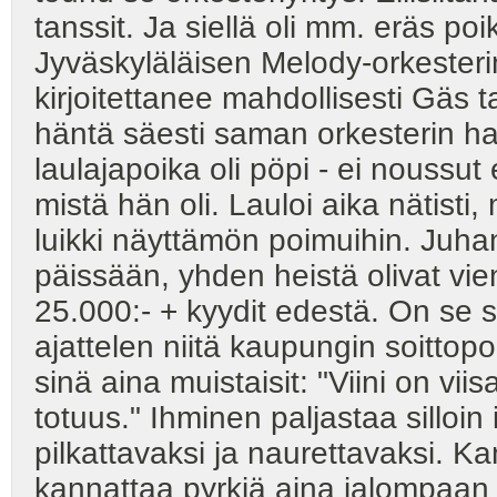
tanssit. Ja siellä oli mm. eräs poi
Jyväskyläläisen Melody-orkesterin
kirjoitettanee mahdollisesti Gäs t
häntä säesti saman orkesterin hait
laulajapoika oli pöpi - ei nous
mistä hän oli. Lauloi aika nätisti, 
luikki näyttämön poimuihin. Juhan
päissään, yhden heistä olivat vien
25.000:- + kyydit edestä. On se s
ajattelen niitä kaupungin soittopor
sinä aina muistaisit: "Viini on vii
totuus." Ihminen paljastaa silloin 
pilkattavaksi ja naurettavaksi. 
kannattaa pyrkiä aina jalompaan 