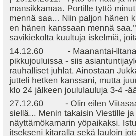
mansikkamaa. Portille tyttö minut
mennä saa... Niin paljon hänen k
en hänen kanssaan mennä saa." Em
savikiekolta kuultuja iskelmiä, jo
14.12.60 - Maanantai-iltana s
pikkujouluissa - siis asiantuntija
rauhalliset juhlat. Ainostaan Juk
jutteli hetken kanssani, mutta ju
klo 24 jälkeen joululauluja 3-4 -ää
27.12.60 - Olin eilen Viitasaare
siellä... Menin takaisin Viestille 
näyttämökamarin yöpaikaksi. Istuin 
itsekseni kitaralla sekä lauloin jot