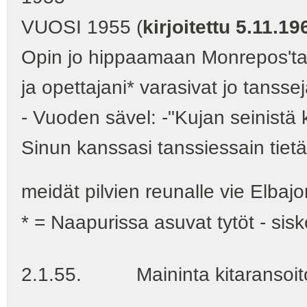
VUOSI 1955 (
kirjoitettu 5.11.19
Opin jo hippaamaan Monrepos't
ja opettajani* varasivat jo tansse
- Vuoden sävel: ‑"Kujan seinistä 
Sinun kanssasi tanssiessain tie
meidät pilvien reunalle vie Elbajo
* = Naapurissa asuvat tytöt - si
2.1.55. Maininta kitaransoit