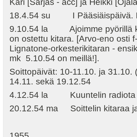
Kari [Sarjas - acc] ja Heikki [Ojala 
18.4.54 su I Pääsiäispäivä. Ku
9.10.54 la Ajoimme pyörillä koti
on ostettu kitara. [Arvo-eno osti 
Lignatone-orkesterikitaran - ensik
mk 5.10.54 on meillä!].
Soittopäivät: 10-11.10. ja 31.10. 
14.11. sekä 19.12.54
4.12.54 la Kuuntelin radiota [
20.12.54 ma Soittelin kitaraa ja
1955