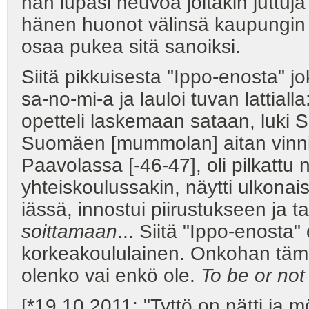
hän lupasi neuvoa joitakin juttu
hänen huonot välinsä kaupungin
osaa pukea sitä sanoiksi.
Siitä pikkuisesta "Ippo-enosta" jo
sa-no-mi-a ja lauloi tuvan lattialla: 
opetteli laskemaan sataan, luki S
Suomäen [mummolan] aitan vinnill
Paavolassa [-46-47], oli pilkatt
yhteiskoulussakin, näytti ulkonai
iässä, innostui piirustukseen ja t
soittamaan
... Siitä "Ippo-enosta"
korkeakoululainen. Onkohan tämä 
olenko vai enkö ole.
To be or not 
[*19.10.2011: "Tyttö on nätti ja 