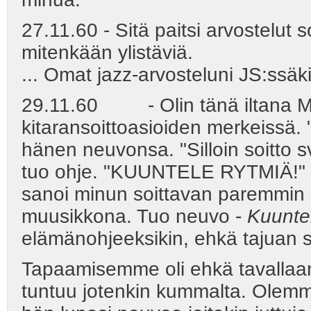
27.11.60 - Sitä paitsi arvostelut 
mitenkään ylistäviä.
... Omat jazz-arvosteluni JS:ssäki
29.11.60 - Olin tänä iltana M
kitaransoittoasioiden merkeissä. "
hänen neuvonsa. "Silloin soitto 
tuo ohje. "KUUNTELE RYTMIÄ!" Hä
sanoi minun soittavan paremmin 
muusikkona. Tuo neuvo -
Kuuntel
elämänohjeeksikin, ehkä tajuan
Tapaamisemme oli ehkä tavallaan 
tuntuu jotenkin kummalta. Olemm