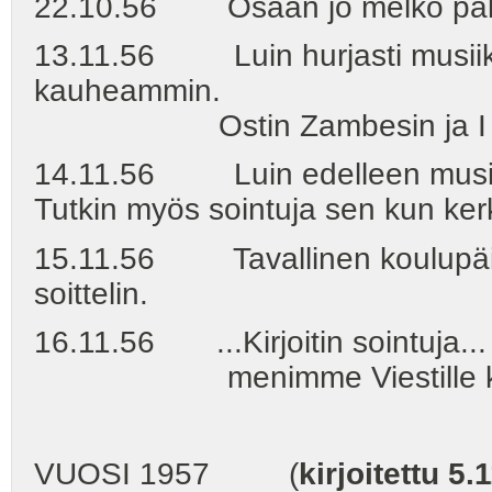
22.10.56 Osaan jo melko paljon
13.11.56 Luin hurjasti musiikk
kauheammin.
Ostin Zambesin ja I know
14.11.56 Luin edelleen musiikkio
Tutkin myös sointuja sen kun ker
15.11.56 Tavallinen koulupäivä. 
soittelin.
16.11.56 ...Kirjoitin sointuja... O
menimme Viestille kuunte
VUOSI 1957 (
kirjoitettu 5.