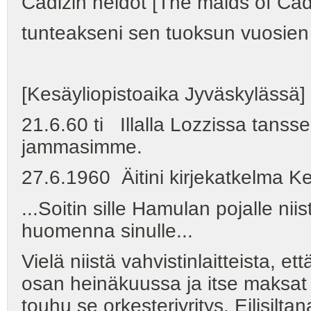
Cadizin neidot [The maids of Cadi
tunteakseni sen tuoksun vuosien
[Kesäyliopistoaika Jyväskylässä]
21.6.60 ti Illalla Lozzissa tans
jammasimme.
27.6.1960 Äitini kirjekatkelma Kei
...Soitin sille Hamulan pojalle niis
huomenna sinulle...
Vielä niistä vahvistinlaitteista, et
osan heinäkuussa ja itse maksa
touhu se orkesteriyritys. Eilisilt