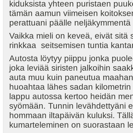
kiduksista yhteen puristaen puu
tämän aamun viimeisen koitoksen
perattuani päälle neljäkymment
Vaikka mieli on keveä, eivät sitä
rinkkaa seitsemisen tuntia kantane
Autosta löytyy piippu jonka puole
joka leviää siristen jalkoihin saak
auta muu kuin paneutua maahan p
huoahtaa lähes sadan kilometrin l
lappu autossa kertoo heidän menn
syömään. Tunnin levähdettyäni e
hommaan iltapäivän kuluksi. Tällä
kumarteleminen on suorastaan l