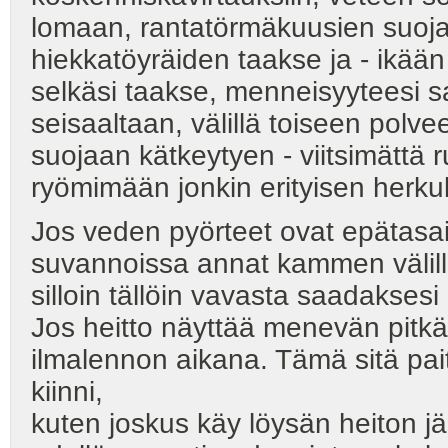
lomaan, rantatörmäkuusien suojai
hiekkatöyräiden taakse ja - ikään 
selkäsi taakse, menneisyyteesi 
seisaaltaan, välillä toiseen polv
suojaan kätkeytyen - viitsimättä 
ryömimään jonkin erityisen herkull
Jos veden pyörteet ovat epätasais
suvannoissa annat kammen välillä
silloin tällöin vavasta saadaksesi
Jos heitto näyttää menevän pitkäk
ilmalennon aikana. Tämä sitä paits
kiinni,
kuten joskus käy löysän heiton j