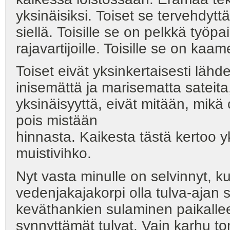
yksinäisiksi. Toiset se tervehdytt
siellä. Toisille se on pelkkä työpa
rajavartijoille. Toisille se on 
Toiset eivät yksinkertaisesti lähd
inisemättä ja marisematta sateita, 
yksinäisyyttä, eivät mitään, mikä on
pois mistään
hinnasta. Kaikesta tästä kertoo
muistivihko.
Nyt vasta minulle on selvinnyt, k
vedenjakajakorpi olla tulva-ajan
keväthankien sulaminen paikalle
synnyttämät tulvat. Vain karhu ton