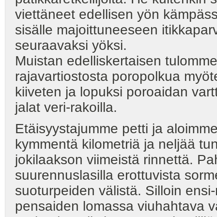
viettäneet edellisen yön kämpässä
sisälle majoittuneeseen itikkapa
seuraavaksi yöksi.
Muistan edelliskertaisen tulom
rajavartiostosta poropolkua myöt
kiiveten ja lopuksi poroaidan v
jalat veri-rakoilla.
Etäisyystajumme petti ja aloimme
kymmentä kilometriä ja neljää tun
jokilaakson viimeistä rinnettä. Pa
suurennuslasilla erottuvista sorme
suoturpeiden välistä. Silloin ensi
pensaiden lomassa viuhahtava val