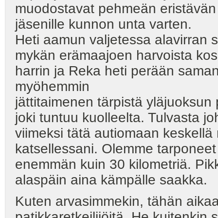
muodostavat pehmeän eristävän al
jäsenille kunnon unta varten.
Heti aamun valjetessa alavirran 
mykän erämaajoen harvoista koski
harrin ja Reka heti perään saman
myöhemmin
jättitaimenen tärpistä yläjuoks
joki tuntuu kuolleelta. Tulvas
viimeksi tätä autiomaan keskell
katsellessani. Olemme tarponeet
enemmän kuin 30 kilometriä. Pikk
alaspäin aina kämpälle saakka.
Kuten arvasimmekin, tähän aikaan
patikkaretkeilijöitä. He kuitenkin s