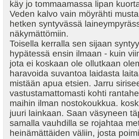
käy jo tommaamassa lipan kuorta
Veden kalvo vain möyrähti mustan
hetken syntyvässä laineympyräs
näkymättömiin.
Toisella kerralla sen sijaan synt
hypätessä ensin ilmaan - kuin vi
jota ei koskaan ole ollutkaan ole
haravoida suvantoa laidasta laita
mistään apua etsien. Jarru siris
vastustamattomasti kohti rantah
maihin ilman nostokoukkua. kosk
juuri lainkaan. Saan väsyneen täp
samalla vauhdilla se rojahtaa me
heinämättäiden väliin, josta poim