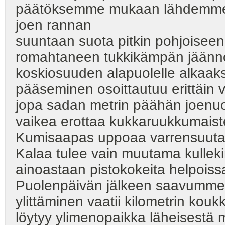
päätöksemme mukaan lähdemme 
joen rannan
suuntaan suota pitkin pohjoisee
romahtaneen tukkikämpän jäännö
koskiosuuden alapuolelle alkaak
pääseminen osoittautuu erittäin va
jopa sadan metrin päähän joenu
vaikea erottaa kukkaruukkumaiste
Kumisaapas uppoaa varrensuuta 
Kalaa tulee vain muutama kulleki
ainoastaan pistokokeita helpoiss
Puolenpäivän jälkeen saavumme l
ylittäminen vaatii kilometrin kouk
löytyy ylimenopaikka läheisest