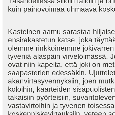
räsähdellessä silloin tällöin ja
kuin painovoimaa uhmaava koske
Kasteinen aamu sarastaa hiljais
ensirakastetun katse, joka täyttä
olemme rinkkoinemme jokivarren l
tyveniä alaspäin virvelöimässä. 
ovat niin kapeita, että joki on me
saapasterien edessäkin. Ujuttelet
akanvirtasyvennyksiin, joen mutki
koloihin, kaarteiden sisäpuoliste
takaisiin pyörteisiin, suvantoleve
vastavirtoihin ja tyvenen toisess
koskenniskavirtauksiin, veteen s