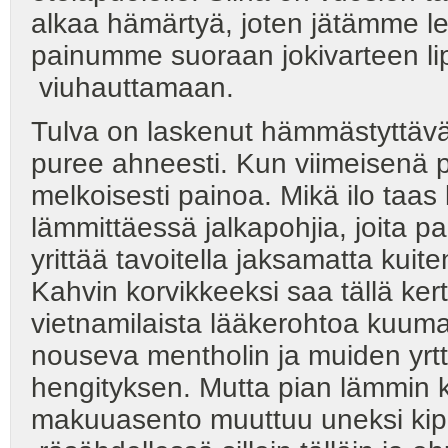
alkaa hämärtyä, joten jätämme le
painumme suoraan jokivarteen l
viuhauttamaan.
Tulva on laskenut hämmästyttävä
puree ahneesti. Kun viimeisenä pal
melkoisesti painoa. Mikä ilo taa
lämmittäessä jalkapohjia, joita p
yrittää tavoitella jaksamatta kui
Kahvin korvikkeeksi saa tällä kert
vietnamilaista lääkerohtoa kuuma
nouseva mentholin ja muiden yrtt
hengityksen. Mutta pian lämmin ku
makuuasento muuttuu uneksi kip