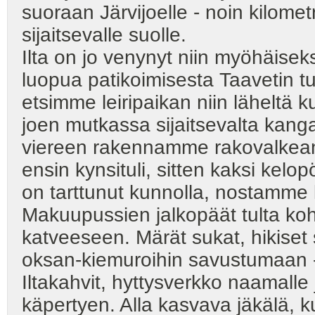
suoraan Järvijoelle - noin kilomet
sijaitsevalle suolle.
Ilta on jo venynyt niin myöhäise
luopua patikoimisesta Taavetin tu
etsimme leiripaikan niin läheltä k
joen mutkassa sijaitsevalta kanga
viereen rakennamme rakovalkean
ensin kynsituli, sitten kaksi kelo
on tarttunut kunnolla, nostamme 
Makuupussien jalkopäät tulta koh
katveeseen. Märät sukat, hikiset 
oksan-kiemuroihin savustumaan -
Iltakahvit, hyttysverkko naamalle
käpertyen. Alla kasvava jäkälä, k