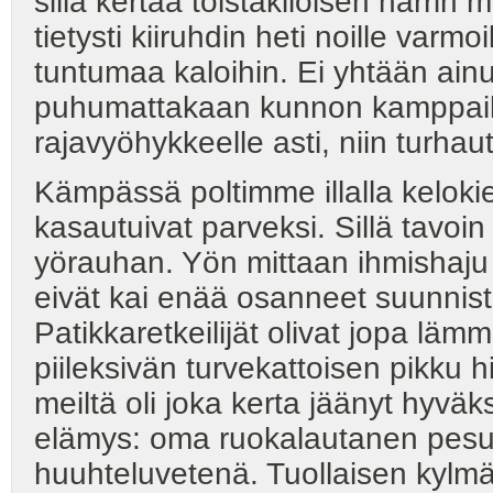
sillä kertaa toistakiloisen harrin
tietysti kiiruhdin heti noille varm
tuntumaa kaloihin. Ei yhtään ainu
puhumattakaan kunnon kamppailus
rajavyöhykkeelle asti, niin turhau
Kämpässä poltimme illalla kelokie
kasautuivat parveksi. Sillä tavoi
yörauhan. Yön mittaan ihmishaju le
eivät kai enää osanneet suunnista
Patikkaretkeilijät olivat jopa läm
piileksivän turvekattoisen pikku
meiltä oli joka kerta jäänyt hyväk
elämys: oma ruokalautanen pesuva
huuhteluvetenä. Tuollaisen kyl