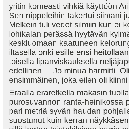
yritin komeasti vihkiä käyttöön A
Sen nippeleihin takertui siimani 
Melkein tuli vedet silmiin kun ei 
lohikalan perässä hyytävän kylm
keskiuomaan kaatuneen kelorungo
iltasella onki esille ensi heitoll
toisella lipanviskauksella neljäja
edellinen. ...Jo minua harmitti. Ol
ensimmäinen, joka eilen oli kiinn
Eräällä eräretkellä makasin tuoll
purosuvannon ranta-heinikossa pi
pari metriä syvän haudan pohjalla
suostunut kuin kerran näykkäsem