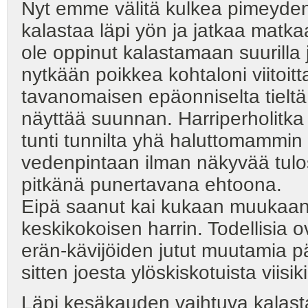
Nyt emme välitä kulkea pimeyde
kalastaa läpi yön ja jatkaa matk
ole oppinut kalastamaan suurilla j
nytkään poikkea kohtaloni viitoitt
tavanomaisen epäonniselta tieltä
näyttää suunnan. Harriperholitka
tunti tunnilta yhä haluttomammin -
vedenpintaan ilman näkyvää tulo
pitkänä punertavana ehtoona.
Eipä saanut kai kukaan muukaan
keskikokoisen harrin. Todellisia ov
erän-kävijöiden jutut muutamia pä
sitten joesta ylöskiskotuista viisik
Läpi kesäkauden vaihtuva kalastaji