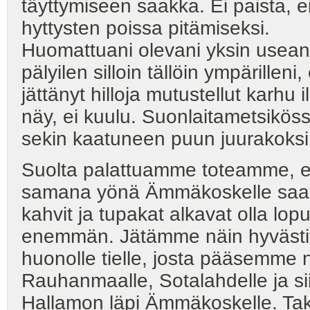
täyttymiseen saakka. Ei paista, ei
hyttysten poissa pitämiseksi.
Huomattuani olevani yksin usean n
pälyilen silloin tällöin ympärilleni,
jättänyt hilloja mutustellut karhu 
näy, ei kuulu. Suonlaitametsikö
sekin kaatuneen puun juurakoksi
Suolta palattuamme toteamme, ett
samana yönä Ämmäkoskelle saakka
kahvit ja tupakat alkavat olla lo
enemmän. Jätämme näin hyvästit 
huonolle tielle, josta pääsemme
Rauhanmaalle, Sotalahdelle ja si
Hallamon läpi Ämmäkoskelle. Tak