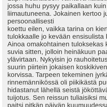
jossa huhu pysyy paikallaan kuin
liimautuneena. Jokainen kertoo j
persoonallisesti
koettu eilen, vaikka tarina on ki
tulokkaalle jo kevään ensisulista 
Ainoa omakohtainen tuloksekas kal
suvia sitten, jolloin heinäkuun p
ylävirtaan. Nykyisin jo rauhoitet
suurin piirtein jokaisen koskikive
korvissa. Tarpeen tekeminen jyr
rinnemännikössä oli piikikästä pu
hidastanut lähellä seistä jököttäv
tuijotus. Sen reissun tuliaisiksi 
paitsi pitkän päivän kuumuudess