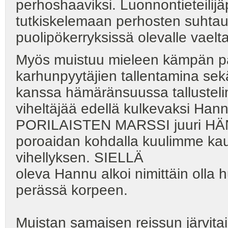
perhoshaaviksi. Luonnontieteilijä
tutkiskelemaan perhosten suhtau
puolipökerryksissä olevalle vaeltaj
Myös muistuu mieleen kämpän pä
karhunpyytäjien tallentamina sek
kanssa hämäränsuussa tallustelim
viheltäjää edellä kulkevaksi Hannu
PORILAISTEN MARSSI juuri HÄNE
poroaidan kohdalla kuulimme k
vihellyksen. SIELLÄ
oleva Hannu alkoi nimittäin olla 
perässä korpeen.
Muistan samaisen reissun järvit