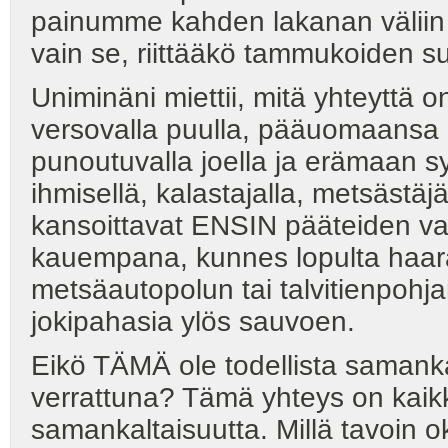
painumme kahden lakanan väliin
vain se, riittääkö tammukoiden su
Uniminäni miettii, mitä yhteyttä
versovalla puulla, pääuomaansa e
punoutuvalla joella ja erämaan 
ihmisellä, kalastajalla, metsästäj
kansoittavat ENSIN pääteiden varr
kauempana, kunnes lopulta haara
metsäautopolun tai talvitienpohja
jokipahasia ylös sauvoen.
Eikö TÄMÄ ole todellista samank
verrattuna? Tämä yhteys on kaikk
samankaltaisuutta. Millä tavoin o