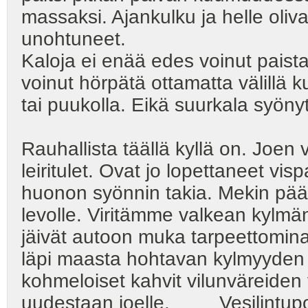
massaksi. Ajankulku ja helle oliva
unohtuneet.
Kaloja ei enää edes voinut paista
voinut hörpätä ottamatta välillä ku
tai puukolla. Eikä suurkala syönyt
Rauhallista täällä kyllä on. Joen
leiritulet. Ovat jo lopettaneet vis
huonon syönnin takia. Mekin pä
levolle. Viritämme valkean kylmä
jäivät autoon muka tarpeettomina
läpi maasta hohtavan kylmyyden 
kohmeloiset kahvit vilunväreiden v
uudestaan joelle. Vesilintupo