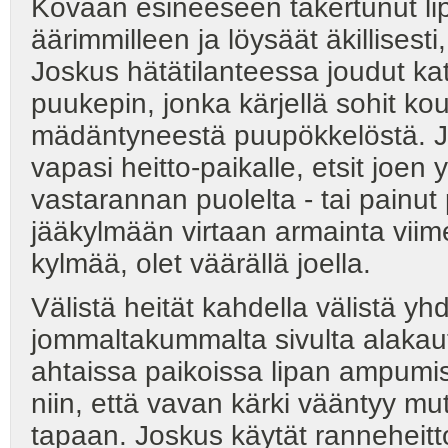
Kovaan esineeseen takertunut lipp
äärimmilleen ja löysäät äkillisesti
Joskus hätätilanteessa joudut k
puukepin, jonka kärjellä sohit ko
mädäntyneestä puupökkelöstä. Ja
vapasi heitto-paikalle, etsit joen 
vastarannan puolelta - tai painut
jääkylmään virtaan armainta viimei
kylmää, olet väärällä joella.
Välistä heität kahdella välistä yhde
jommaltakummalta sivulta alakautt
ahtaissa paikoissa lipan ampumis
niin, että vavan kärki vääntyy mu
tapaan. Joskus käytät ranneheitto