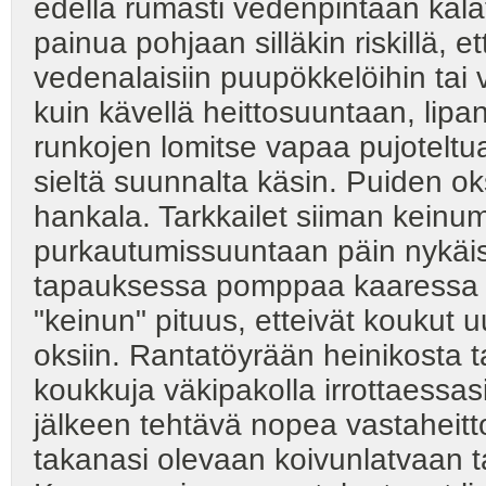
edellä rumasti vedenpintaan kala
painua pohjaan silläkin riskillä, e
vedenalaisiin puupökkelöihin tai v
kuin kävellä heittosuuntaan, lipa
runkojen lomitse vapaa pujoteltua
sieltä suunnalta käsin. Puiden oks
hankala. Tarkkailet siiman keinum
purkautumissuuntaan päin nykäise
tapauksessa pomppaa kaaressa ok
"keinun" pituus, etteivät koukut u
oksiin. Rantatöyrään heinikosta 
koukkuja väkipakolla irrottaessa
jälkeen tehtävä nopea vastaheitto,
takanasi olevaan koivunlatvaan 