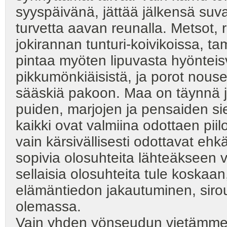
syyspäivänä, jättää jälkensä suva
turvetta aavan reunalla. Metsot, 
jokirannan tunturi-koivikoissa, t
pintaa myöten lipuvasta hyönteisvi
pikkumönkiäisistä, ja porot nousev
sääskiä pakoon. Maa on täynnä jä
puiden, marjojen ja pensaiden si
kaikki ovat valmiina odottaen pi
vain kärsivällisesti odottavat eh
sopivia olosuhteita lähteäkseen 
sellaisia olosuhteita tule kosk
elämäntiedon jakautuminen, sirou
olemassa.
Vain yhden yönseudun vietämme