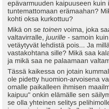
epävarmuuden kaipuuseen kuin 
tuntemattomaan erämaahan? Mikä
kohti oksa kurkottuu?
Mikä on se
toinen
voima, joka sa
valtavirralle,
juurille
- samoin kuin 
vetäytyvät lehdistä pois... Ja mil
vastakohtana sille? Mikä saa kal
ja mikä saa ne palaamaan valtam
Tässä kaikessa on jotain kummalli
ole pidetty huomion-arvoisena vain 
omalle paikalleen ihmisen maai
kaipuu" onkin elämälle sen säily
se olla yhteinen selitys pelihimolle