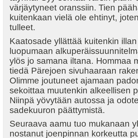
värjäytyneet oranssiin. Tien pää
kuitenkaan vielä ole ehtinyt, jot
tulleet.
Kaatosade yllättää kuitenkin il
luopumaan alkuperäissuunnitelm
ylös jo samana iltana. Hommaa mo
tiedä Pärejoen sivuhaaraan rake
Olimme joutuneet ajamaan padon yl
sekoittaa muutenkin alkeellisen 
Niinpä yövytään autossa ja odote
sadekuuron päättymistä.
Seuraava aamu tuo mukanaan yl
nostanut joenpinnan korkeutta pu