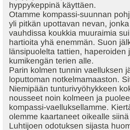
hyppykeppinä käyttäen.
Otamme kompassi-suunnan pohjois
yli pitkän upottavan nevan, jonk
vauhdissa koukkia muuraimia sui
hartioita yhä enemmän. Suon jälk
länsipuolelta tattien, haperoide
kumikengän terien alle.
Parin kolmen tunnin vaelluksen 
loputtoman notkelmamaaston. Si
Niemipään tunturivyöhykkeen k
nousseet noin kolmeen ja puolee
kompassi-vaelluksellamme. Kiert
olemme kaartaneet oikealle siinä
Luhtijoen odotuksen sijasta h