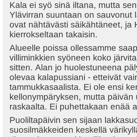
Kala ei syö sinä iltana, mutta se
Ylävirran suuntaan on sauvonut 
ovat nähtävästi säikähtäneet, ja
kierrokseltaan takaisin.
Alueelle poissa ollessamme saapu
villiminkkien syöneen koko järvi
sitten. Alan jo huolestuneena päl
olevaa kalapussiani - etteivät vai
tammukkasaalista. Ei ole ensi k
kellonympäryksen, mutta päivän uu
raskaalta. Ei puhettakaan enää a
Puoliltapäivin sen sijaan lakkasu
suosilmäkkeiden keskellä värikyl