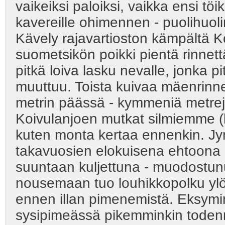
vaikeiksi paloiksi, vaikka ensi töi
kavereille ohimennen - puolihuoli
Kävely rajavartioston kämpältä Ko
suometsikön poikki pientä rinnett
pitkä loiva lasku nevalle, jonka p
muuttuu. Toista kuivaa mäenrinn
metrin päässä - kymmeniä metrej
Koivulanjoen mutkat silmiemme (h
kuten monta kertaa ennenkin. Jyr
takavuosien elokuisena ehtoona 
suuntaan kuljettuna - muodostunut
nousemaan tuo louhikkopolku ylö
ennen illan pimenemistä. Eksymine
sysipimeässä pikemminkin todenn