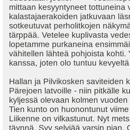
mittaan kesyyntyneet tottuneina v
kalastajaerakoiden jatkuvaan läs
sotkeutuvat perholitkojen näkymä
tärppää. Vetelee kuplivasta vede
lopetamme purkaneina ensimmäis
vähitellen lähteä pohjoista kohti
kanssa, joten olo tuntuu kevyeltä
Hallan ja Pilvikosken saviteiden ka
Pärejoen latvoille - niin pitkälle
kyljessä olevaan kolmen vuoden
Tien kunto on huonontunut viime 
Liikenne on vilkastunut. Nyt metsä
täynnä. Syy selviää varsin pian. 