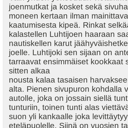
joenmutkat ja kosket sekä sivuhaa
moneen kertaan ilman mainittava
kaatumisesta kipeä. Rinkat selkää
kalastellen Luhtijoen haaraan s
nautiskellen karut jäähyväishetk
joelle. Luhtijoki sen sijaan on an
tarraavat ensimmäiset kookkaat 
sitten alkaa
nousta kalaa tasaisen harvakseen 
alta. Pienen sivupuron kohdalla 
autolle, joka on jossain siellä tu
tunturiin, toinen tunti alas viett
suon yli kankaalle joka levittäy
eteläpuolelle. Siinä on vuosien t