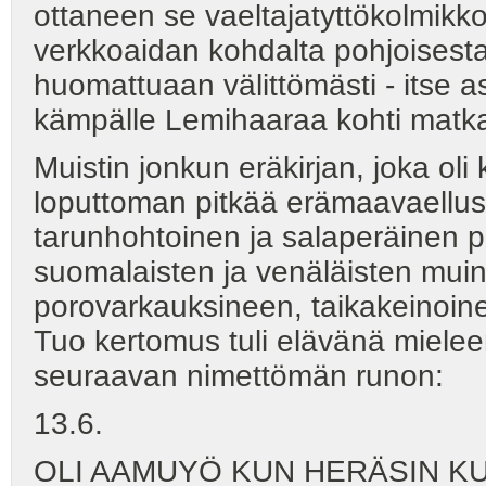
ottaneen se vaeltajatyttökolmikko
verkkoaidan kohdalta pohjoisest
huomattuaan välittömästi - itse 
kämpälle Lemihaaraa kohti matk
Muistin jonkun eräkirjan, joka ol
loputtoman pitkää erämaavaellusta
tarunhohtoinen ja salaperäinen pe
suomalaisten ja venäläisten mui
porovarkauksineen, taikakeinoin
Tuo kertomus tuli elävänä mielee
seuraavan nimettömän runon:
13.6.
OLI AAMUYÖ KUN HERÄSIN K