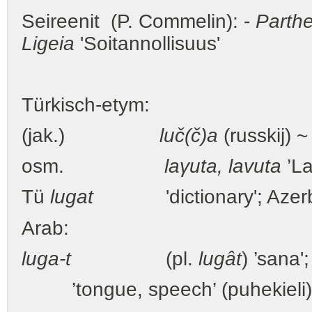
Seireenit (P. Commelin): -
Parth
Ligeia
'Soitannollisuus'
Türkisch-etym:
(jak.)
luč(č)a
(russkij) ~
osm.
laγuta, lavuta
’La
Tü
lugat
'dictionary'; Azer
Arab:
luga-t
(pl.
lugât
) ’sana'
’tongue, speech’ (puhekieli