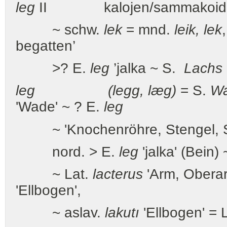
leg
II kalojen/sammakoiden 
~ schw.
lek
= mnd.
leik, lek
begatten’
>? E.
leg
’jalka ~ S.
Lachs
leg (legg, læg)
= S.
W
'Wade' ~ ? E.
leg
~ 'Knochenröhre, Stengel, Sta
nord. > E.
leg
'jalka' (Bein)
~ Lat.
lacterus
'Arm, Obera
'Ellbogen',
~ aslav.
lakutı
'Ellbogen' = L