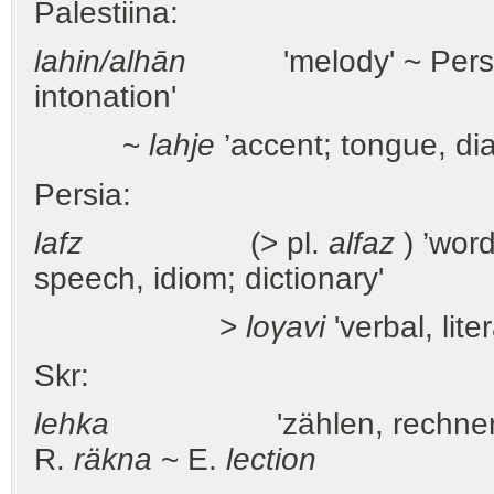
Palestiina:
lahin/alhān
'melody' ~ Pers
intonation'
~
lahje
’accent; tongue, dia
Persia:
lafz
(> pl.
alfaz
) ’wor
speech, idiom; dictionary'
>
loγavi
'verbal, lite
Skr:
lehka
'zählen, rechnen
R.
räkna
~ E.
lection