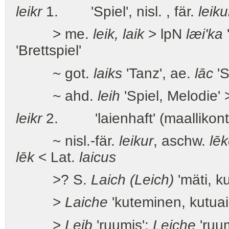
leikr
1. 'Spiel', nisl. , fär.
leiku
> me.
leik, laik
> lpN
læi'ka
'Brettspiel'
~ got.
laiks
'Tanz', ae.
lāc
'S
~ ahd.
leih
'Spiel, Melodie'
leikr
2. 'laienhaft' (maallikont
~ nisl.-fär.
leikur
, aschw.
lēk
lēk
< Lat.
laicus
>? S.
Laich (Leich)
'mäti, ku
>
Laiche
'kuteminen, kutuai
>
Leib
'ruumis';
Leiche
'ruum