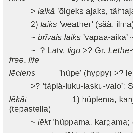
>
laikā
’õigeks ajaks, tähtaj
2)
laiks
’weather’ (sää, ilma
~
brīvais laiks
’vapaa-aika’ ~
~ ? Latv.
ligo
>? Gr.
Lethe
-
free
,
life
lēciens
’hüpe’ (hyppy) >? les
>? ’täplä-luku-lasku-valo’; 
lēkāt
1) hüplema, karglema;
(tepastella)
~
lēkt
'hüppama, kargama; (