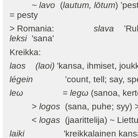
~ lavo
(
lautum, lōtum
) ’pes
= pesty
> Romania:
slava
’Ruhm
leksi
'sana'
Kreikka:
laos (laoi)
'kansa, ihmiset, jouk
légein
’count, tell; say, sp
leω = legω
(sanoa, kerto
>
logos
(sana, puhe; syy)
<
logas
(jaarittelija) ~ Liett
laiki
'kreikkalainen kansanpe