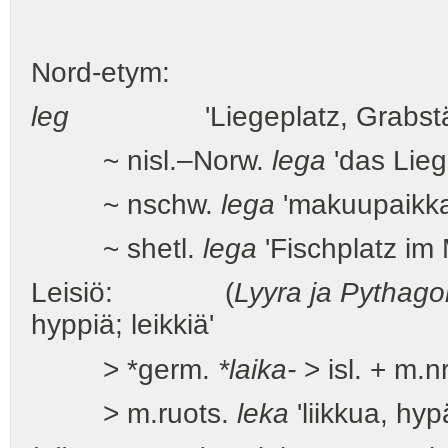
Nord-etym:
leg
'Liegeplatz, Grabstätt
~ nisl.–Norw.
lega
'das Lieg
~ nschw.
lega
'makuupaikka
~ shetl.
lega
'Fischplatz im 
Leisiö: (
Lyyra ja Pythago
hyppiä; leikkiä'
> *germ.
*laika-
> isl. + m.n
> m.ruots.
leka
'liikkua, hyp