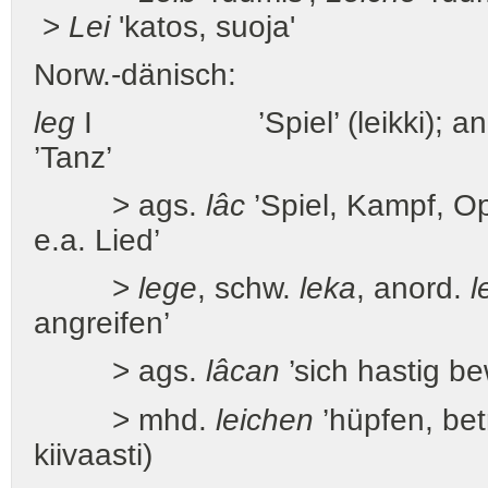
>
Lei
'katos, suoja'
Norw.-dänisch:
leg
I ’Spiel’ (leikki); an
’Tanz’
> ags.
lâc
’Spiel, Kampf, Op
e.a. Lied’
>
lege
, schw.
leka
, anord.
l
angreifen’
> ags.
lâcan
’sich hastig be
> mhd.
leichen
’hüpfen, bet
kiivaasti)