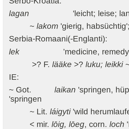
Serbo-Kroatia:
lagan
'leicht; leise; lan
~
lakom
'gierig, habsüchtig'
Serbia-Romaani(-Englanti):
lek
’medicine, remedy
>? F.
lääke
>?
luku; leikki
IE:
~ Got.
laikan
'springen, hüpf
'springen
~ Lit.
láigyti
'wild herumlauf
< mir.
lōig, lōeg
, corn.
loch
'