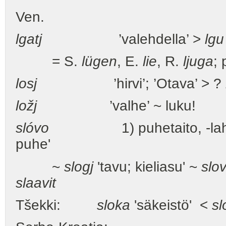
Ven.
lgatj
’valehdella’ >
lgu
= S.
lügen
, E.
lie
, R.
ljuga
; 
losj
’hirvi’; ’Otava’ > ?
ložj
’valhe’ ~ luku!
slóvo
1) puhetaito, -lahja, 2
puhe'
~
slogj
'tavu; kieliasu' ~
slo
slaavit
Tšekki:
sloka
'säkeistö' <
sl