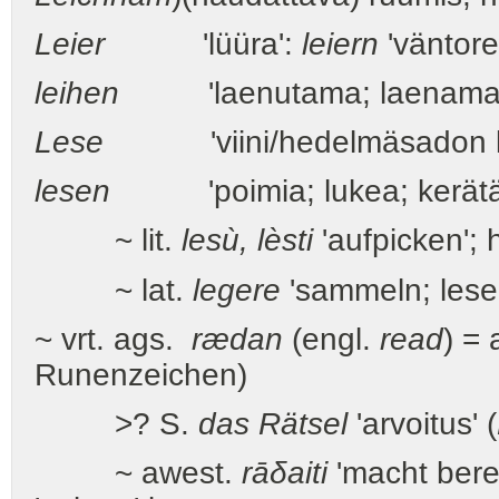
Leier
'lüüra':
leiern
'väntore
leihen
'laenutama; laenama' (
Lese
'viini/hedelmäsadon ko
lesen
'poimia; lukea; kerätä; 
~ lit.
lesù, lèsti
'aufpicken'; 
~ lat.
legere
'sammeln; lese
~ vrt. ags.
rædan
(engl.
read
) =
Runenzeichen)
>? S.
das Rätsel
'arvoitus' (
~ awest.
rāδaiti
'macht berei