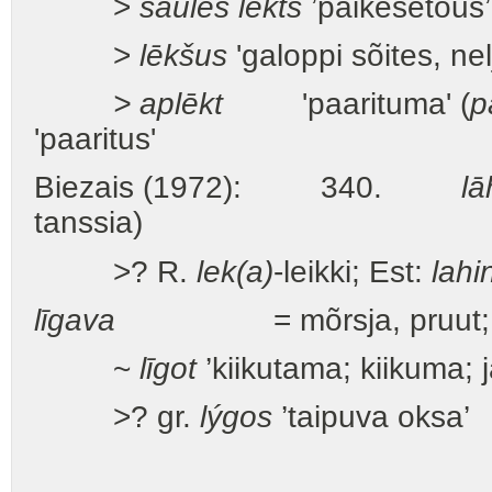
>
saules lēkts
’päikesetõus’ 
>
lēkšus
'galoppi sõites, nel
> aplēkt
'paarituma' (
p
'paaritus'
Biezais (1972): 340.
lā
tanssia)
>? R.
lek(a)
-leikki; Est:
lahi
līgava
= mõrsja, pruut
~
līgot
’kiikutama; kiikuma; j
>? gr.
lýgos
’taipuva oksa’