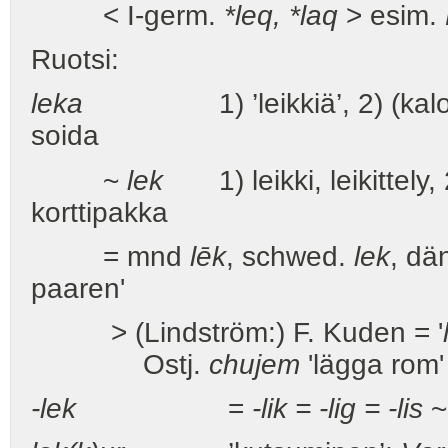
< I-germ.
*leq, *laq
> esim.
Ruotsi:
leka
1) ’leikkiä’, 2) (kaloista)
soida
~
lek
1) leikki, leikittely, 2
korttipakka
= mnd
lēk
, schwed.
lek
, dä
paaren'
> (Lindström:) F. Kuden = '
Ostj.
chujem
'lägga rom'
-lek
=
-lik = -lig = -lis