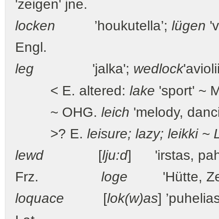
'zeigen' jne.
locken
’houkutella’;
lügen
'
Engl.
leg
'jalka';
wedlock
'avioli
< E. altered:
lake
'sport' ~
~ OHG.
leich
'melody, danc
>? E.
leisure; lazy; leikki ~
lewd
[
lju:d
] 'irstas, pah
Frz.
loge
'Hütte, Zelt,
loquace
[
lok(w)as
] ’puhelias