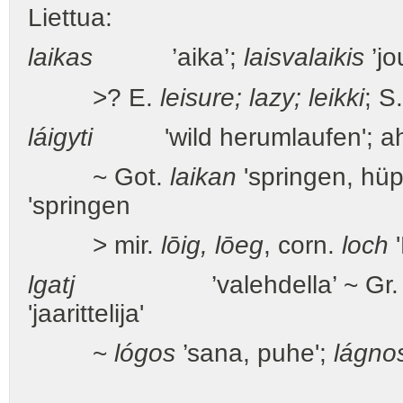
Liettua:
laikas
’aika’;
laisvalaikis
’jo
>? E.
leisure; lazy; leikki
; S
láigyti
'wild herumlaufen'; a
~ Got.
laikan
'springen, hüpf
'springen
> mir.
lōig, lōeg
, corn.
loch
'
lgatj
’valehdella’ ~ Gr
'jaarittelija'
~
lógos
’sana, puhe';
lágno