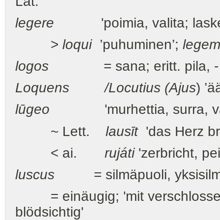
Lat.
legere
'poimia, valita; laskea
>
loqui
’puhuminen’;
legem
logos
= sana; eritt. pila, - 
Loquens /Locutius (Ajus
) ’ä
lūgeo
'murhettia, surra, valit
~ Lett.
lausīt
'das Herz br
< ai.
rujáti
'zerbricht, pe
luscus
= silmäpuoli, yksisilm
= einäugig; 'mit verschlossen
blödsichtig'