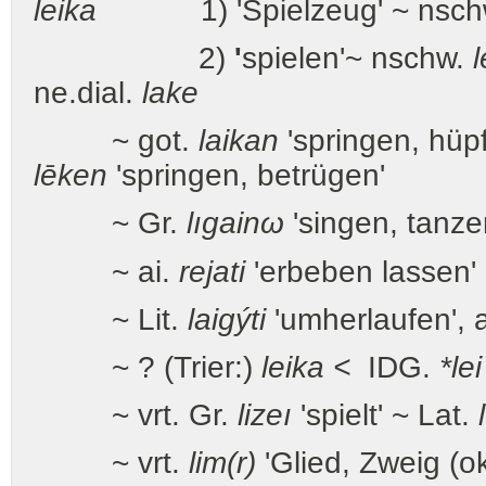
leika
1) 'Spielzeug' ~ nschw.
2)
'
spielen'~ nschw.
ne.dial.
lake
~ got.
laikan
'springen, hüp
lēken
'springen, betrügen'
~ Gr.
lıgainω
'singen, tanze
~ ai.
rejati
'erbeben lassen' 
~ Lit.
laigýti
'umherlaufen', a
~ ? (Trier:)
leika <
IDG.
*lei
~ vrt. Gr.
lizeı
'spielt' ~ Lat.
~ vrt.
lim(r)
'Glied, Zweig (o