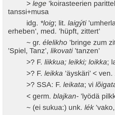
>
lege
’koirasteerien paritte
tanssi+musa
idg.
*loig
; lit.
laigýti
’umherla
erheben’, med. ’hüpft, zittert’
~ gr.
élelikho
’bringe zum zi
’Spiel, Tanz’,
likovati
’tanzen’
>? F.
liikkua; leikki; loikka
; 
>? F.
leikka
’äyskäri’ < ven.
>? SSA: F.
leikata
; vi
lõigat
< germ.
blajkan-
’lyödä pil
~ (ei sukua:) unk.
lék
’vako