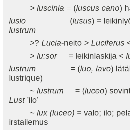
> luscinia
= (
luscus cano
) h
lusio
(
lusus
) = leikinl
lustrum
>?
Lucia
-neito >
Luciferus
<
>
lu:sor
= leikinlaskija <
l
lustrum
= (
luo, lavo
) lät
lustrique)
~
lustrum
= (
luceo
) sovin
Lust
’ilo’
~
lux (luceo)
= valo; ilo; pe
irstailemus