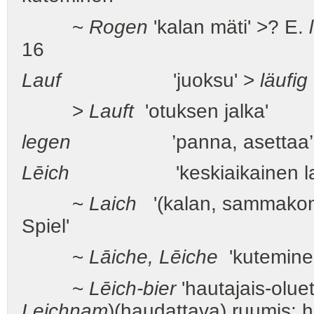
~
Rogen
'kalan mäti' >? E.
16
Lauf
'juoksu' >
läufig
>
Lauft
'otuksen jalka'
legen
’panna, asettaa’
Lēich
'keskiaikainen laulurun
~
Laich
'(kalan, sammakon)
Spiel'
~
Lāiche, Lēiche
'kuteminen
~
Lēich-bier
'hautajais-oluet
Leichnam
)(haudattava) ruumis; ha