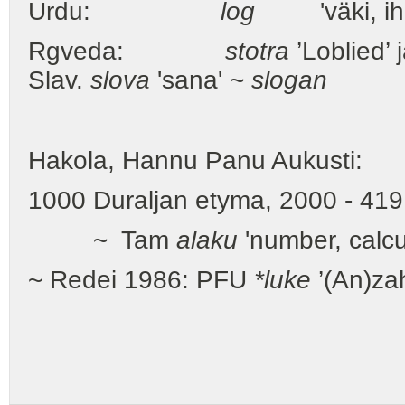
Urdu:
log
'väki, ihm
Rgveda:
stotra
’Loblied’ 
Slav.
slova
'sana' ~
slogan
Hakola, Hannu Panu Aukusti:
1000 Duraljan etyma, 2000 - 41
~ Tam
alaku
'number, calc
~ Redei 1986: PFU
*luke
’(An)za