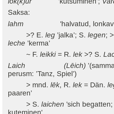
lok(k)ur
’kutsuminen’;
Var
Saksa:
lahm
'halvatud, lonkav' > 
>? E.
leg
’jalka’; S.
legen
; 
leche
’kerma’
~ F.
leikki
= R.
lek
>? S.
La
Laich
(Lēich)
’(sammak
perusm: ’Tanz, Spiel’)
> mnd.
lēk
, R.
lek
= Dän.
le
paaren’
> S.
laichen
’sich begatten
kuteminen'