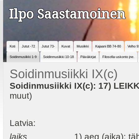
Ilpo Saastamoinen
Koti
Jutut -72
Jutut 73-
Kuvat
Musiikki
Kajaani BB 74-80
Velho 9
Soidinmusiikki 1-9
Soidinmusiikki 10-18
Päiväkirjat
Filosofia-uskonto jne.
Soidinmusiikki IX(c)
Soidinmusiikki IX(c): 17) LEIK
muut)
Latvia:
laiks
1) aeg (aika); tähtaeg