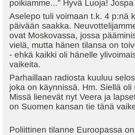
poikiamme..." Hyvä Luoja! Jospa t
Aselepo tuli voimaan t.k. 4 p:nä 
päivään saakka. Neuvottelijamm
ovat Moskovassa, jossa pääminis
vielä, mutta hänen tilansa on to
- ehkä kaikki oli hänelle ylivoim
vaikeita.
Parhaillaan radiosta kuuluu sel
joka on käynnissä. Hm. Siellä oli m
Missä lienevät nyt Veera ja laps
on Suomen kansan tie tänä vaik
Poliittinen tilanne Euroopassa o