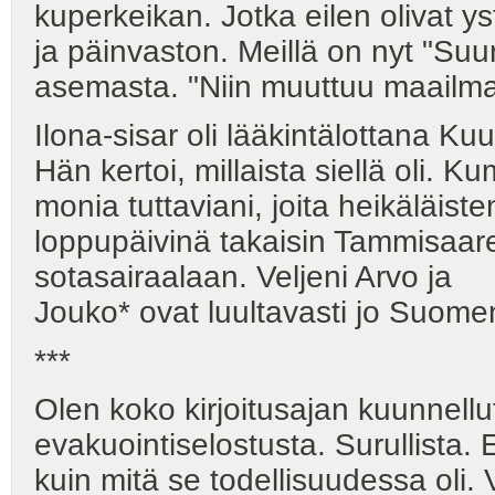
kuperkeikan. Jotka eilen olivat 
ja päinvaston. Meillä on nyt "Suur
asemasta. "Niin muuttuu maailma
Ilona-sisar oli lääkintälottana Ku
Hän kertoi, millaista siellä oli. K
monia tuttaviani, joita heikäläist
loppupäivinä takaisin Tammisaar
sotasairaalaan. Veljeni Arvo ja
Jouko* ovat luultavasti jo 
***
Olen koko kirjoitusajan kuunnellu
evakuointiselostusta. Surullista. 
kuin mitä se todellisuudessa oli.