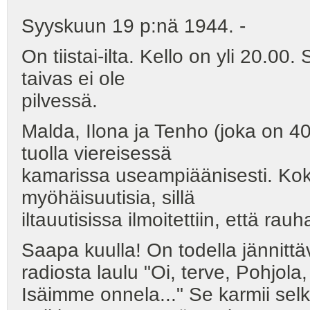
Syyskuun 19 p:nä 1944. -
On tiistai-ilta. Kello on yli 20.0
taivas ei ole
pilvessä.
Malda, Ilona ja Tenho (joka on 4
tuolla viereisessä
kamarissa useampiäänisesti. Ko
myöhäisuutisia, sillä
iltauutisissa ilmoitettiin, että rau
Saapa kuulla! On todella jännittä
radiosta laulu "Oi, terve, Pohjola,
Isäimme onnela..." Se karmii selk