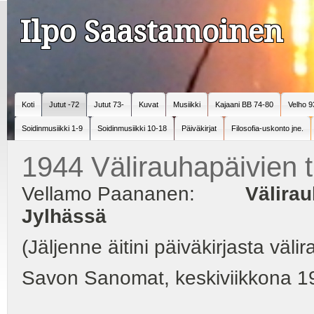
Ilpo Saastamoinen
Koti
Jutut -72
Jutut 73-
Kuvat
Musiikki
Kajaani BB 74-80
Velho 9
Soidinmusiikki 1-9
Soidinmusiikki 10-18
Päiväkirjat
Filosofia-uskonto jne.
1944 Välirauhapäivien 
Vellamo Paananen:
Välira
Jylhässä
(Jäljenne äitini päiväkirjasta vä
Savon Sanomat, keskiviikkona 19