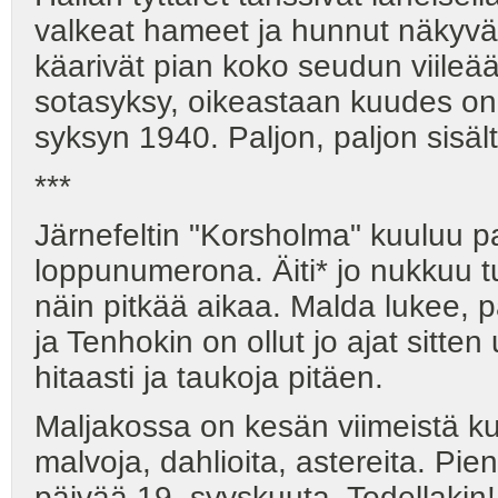
valkeat hameet ja hunnut näkyvä
käarivät pian koko seudun viileä
sotasyksy, oikeastaan kuudes on
syksyn 1940. Paljon, paljon sisält
***
Järnefeltin "Korsholma" kuuluu pa
loppunumerona. Äiti* jo nukkuu t
näin pitkää aikaa. Malda lukee, 
ja Tenhokin on ollut jo ajat sitten
hitaasti ja taukoja pitäen.
Maljakossa on kesän viimeistä kuk
malvoja, dahlioita, astereita. Pi
päivää 19. syyskuuta. Todellakin! 