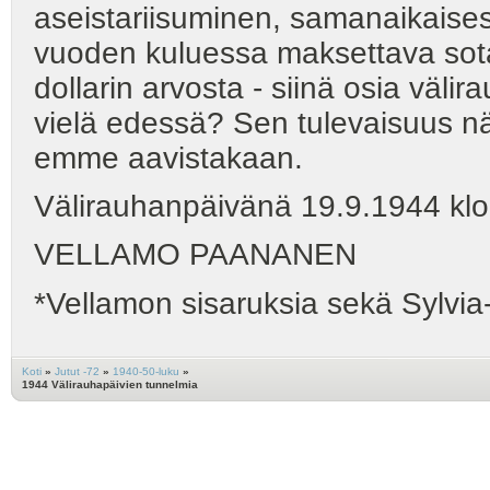
aseistariisuminen, samanaikaise
vuoden kuluessa maksettava sot
dollarin arvosta - siinä osia väli
vielä edessä? Sen tulevaisuus näyt
emme aavistakaan.
Välirauhanpäivänä 19.9.1944 klo 
VELLAMO PAANANEN
*Vellamon sisaruksia sekä Sylvi
Koti
»
Jutut -72
»
1940-50-luku
»
1944 Välirauhapäivien tunnelmia