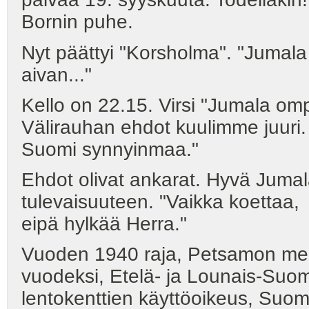
Bornin puhe.
Nyt päättyi "Korsholma". "Jumal
aivan..."
Kello on 22.15. Virsi "Jumala om
Välirauhan ehdot kuulimme juuri
Suomi synnyinmaa."
Ehdot olivat ankarat. Hyvä Juma
tulevaisuuteen. "Vaikka koettaa,
eipä hylkää Herra."
Vuoden 1940 raja, Petsamon me
vuodeksi, Etelä- ja Lounais-Suo
lentokenttien käyttöoikeus, Suom