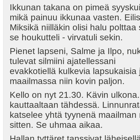
Ikkunan takana on pimeä syyskui
mikä painuu ikkunaa vasten. Eilis
Miksikä niilläkin olisi halu polttaa 
se houkutteli - virvatuli sekin.
Pienet lapseni, Salme ja Ilpo, n
tulevat silmiini ajatellessani
evakkotiellä kulkevia lapsukaisia 
maailmassa niin kovin paljon.
Kello on nyt 21.30. Kävin ulkona
kauttaaltaan tähdessä. Linnunrat
katselee yhtä tyynenä maailman 
sitten. Se uhmaa aikaa.
Hallan tyttäret tanssivat läheisel