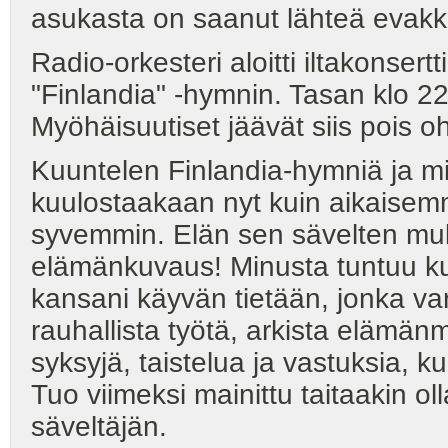
asukasta on saanut lähteä evakkot
Radio-orkesteri aloitti iltakonsert
"Finlandia" -hymnin. Tasan klo 22
Myöhäisuutiset jäävät siis pois o
Kuuntelen Finlandia-hymniä ja mie
kuulostaakaan nyt kuin aikaisemm
syvemmin. Elän sen sävelten m
elämänkuvaus! Minusta tuntuu kui
kansani käyvän tietään, jonka varr
rauhallista työtä, arkista elämä
syksyjä, taistelua ja vastuksia,
Tuo viimeksi mainittu taitaakin o
säveltäjän.