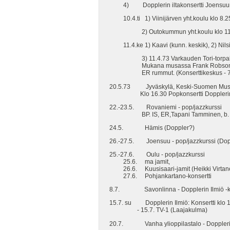
4) Dopplerin iltakonsertti Joensuun 
10.4.ti 1) Viinijärven yht.koulu klo 8.2
2) Outokummun yht.koulu klo 11
11.4.ke 1) Kaavi (kunn. keskik), 2) Nilsiä
3) 11.4.73 Varkauden Tori-torpalla Pop-
Mukana musassa Frank Robson vocal, P
ER rummut. (Konserttikeskus - 7.4.
20.5.73 Jyväskylä, Keski-Suomen Museo
Klo 16.30 Popkonsertti Dopplerin i
22.-23.5. Rovaniemi - pop/jazzkurssi
BP. IS, ER,Tapani Tamminen, b. > P
24.5. Hämis (Doppler?)
26.-27.5. Joensuu - pop/jazzkurssi (Dopp
25.-27.6. Oulu - pop/jazzkurssi
25.6. ma jamit,
26.6. Kuusisaari-jamit (Heikki Virtane
27.6. Pohjankartano-konsertti
8.7. Savonlinna - Dopplerin Ilmiö -ko
15.7. su Dopplerin Ilmiö: Konsertti klo 10
- 15.7. TV-1 (Laajakulma)
20.7. Vanha ylioppilastalo - Dopplerin