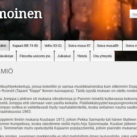
amoinen
iikki
Kajaani BB 74-80
Velho 93-01
Soiva musa-87
Soiva musa88-
Soiva m
äiväkirjat
Filosofia-uskonto jne.
Julkaisut
Yleistä
Ota yhteyttä
LMIÖ
kkuyhtyekokeiluja, joissa kokeiltiin jo samaa musiikkiaineistoa kuin sittemmin Dopp
sko Rosnell (Tapani "Nappi" Ikonen tuuraajana). Tästä syystä mukaan on otettu noiden
ja Jomppa Lahtinen oli mukana vibrafonissa jo Paronin nimellä kulkevassa koko
eellä Jomppa ehti olemaan vain parilla keikalla. Päällekkäisyydet kaupunginorkeste
pan soittoa ei valitettavasti löydy nauhatallenteilta, koska sellainen nauha saattoi 
 maaliskuussa 1983.
Dopplerin Ilmiön mukana Kuubaan 1973, jolloin Pekka Sarmanto tuli hänen tilalleen
nner trumpetissa, koska säestimme siellä myös Arja Saionmaata. Kuuban jälkeen pi
a). Teimmehän myös opetustyötä Kajaanin pop/jazzleirillä, jolloin pianistin mukanaol
 singlen saaminen markkinoille ei ollut mahdollista ilman laulusolistia, joksi vali