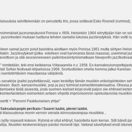
aisuuksia selvittelemään on perustettu trio, jossa soittavat Esko Rosnell (rummut),
set jazzrumpukuviot Porissa v. l958. Helsinkiin 1964 siirryttyään hän on soittan
zzorkesteri mukaan luettuna tehden samalla lukuisia jazzlevytyksiä. Hän voitti r
amat jazzin polut basistina aloittaen myös Porissa 1961 mutta siirtyen Helsink
lakin: Jazzlevytykset (jotka edelleen ovat harvinaisia tässä maassa), useimmat j
yevoittoon ja sitä seuranneeseen palkintoesiintymismatkaan Newportin jazzfestivaale
imitetään, teki ensi keikkansa Viitasaarella n.v. 1958. Ex-kansakoulunopettajast
itali Sofian festivaali-kilpailuissa 1968. Sovitustöiden ohella homma jatkui Kareli
 luentotehtävien maustaessa välipäiviä.
 sanakirja (paitsi pyydettäessä), vaan keskittyy tämän musiikin erikoispiirteiden sel
amiseen. Bach, kansanmusiikki, pop ja jazz toimivat esimerkkimateriaalina. Ohessa 
tamiseksi tästä alueesta, josta suomen-kieliset kirjat eivät paljon ole ehtineet ker
n yksinkertaistetuin esimerkein antaen vihjeitä improvisoinnin opetustavoista musiik
nsertti + "Parooni Paakkunaisen yhtye"
:
Saksalaispopin perikato / Suuret luulot, pienet taidot.
i tilaisuudessa monin verroin vieraita kiinnostavampaa musiikkia
...
yöty nopeasti kokoon. Ryhmä ei ollut ehtinyt, harjoitella kuin kerran. Silti bändi p
ija. Musiikin keskeneräisyys paistoi monesti läpi. Vaikeat sävellykset eivät istuneet 