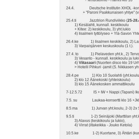
24.4. Deutsche Institutin XHOL -kons
+ "Paroni Paakkunaisen yhtye" (vars.
25.4.ti Jazztrion Rundiviikko (
25-28.
1) Kesälahti, kunnall. keskikoulu
+ Kitee: 2) keskikoulu, 3) yht.lukio
4) Iisalmen tyttölyseo + Ylä-Savon Yhteisl
26.4.ke 1) Iisalmen keskikoulu, 2) Lapi
3) Varpaisjärven keskuskoulu (1 t.).
27.4. to 1) Pielaveden yht.k., 2) Tervon
3) Vesanto - kunnall. keskikoulu ja luki
4)
Viitasaari
(Nuorten disco klo 19 Urh
> Hotelli Pihkuri -jamit (S. Nikkasen yh
28.4.pe 1) Klo 10 Suolahti (yht.koulu
2) klo 12 Äänekoski (yhteiskoulu)
3) klo 15 Äänekosken ammattikoulu
7-12.5.72 IS + IW + Nappi (Tapani) Ikonen
7.5. su Laukaa-konsertti klo 16 +Jkl,
8.5.ma 1) Jurvan yht.koulu, 2-3) 2x Sein
9.5.ti 1-2) Seinäjoki (Marttilan yht.k
3) Alavus (keskikoulu ja lukio),
4) Virrat (iltakeikka - Jouko Ketola)
10.5.ke 1-2) Kuortane, 3) Ähtäri (kunnal