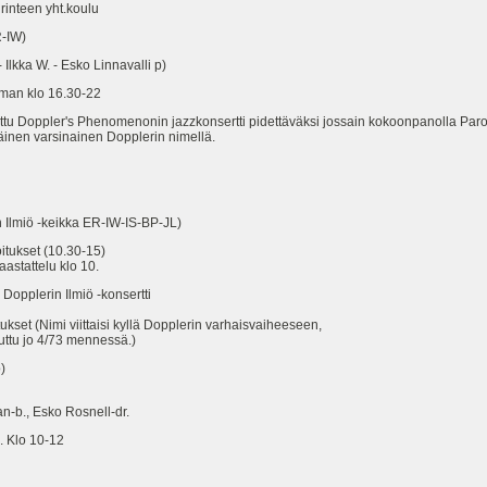
nteen yht.koulu
-IW)
kka W. - Esko Linnavalli p)
an klo 16.30-22
 Doppler's Phenomenonin jazzkonsertti pidettäväksi jossain kokoonpanolla Paron
mmäinen varsinainen Dopplerin nimellä.
n Ilmiö -keikka ER-IW-IS-BP-JL)
itukset (10.30-15)
attelu klo 10.
opplerin Ilmiö -konsertti
t (Nimi viittaisi kyllä Dopplerin varhaisvaiheeseen,
u jo 4/73 mennessä.)
)
n-b., Esko Rosnell-dr.
. Klo 10-12