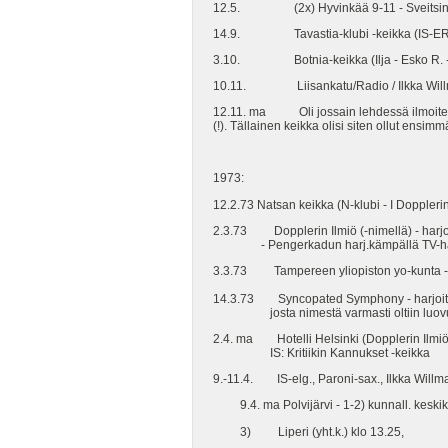
12.5. (2x) Hyvinkää 9-11 - Sveitsinri
14.9. Tavastia-klubi -keikka (IS-ER
3.10. Botnia-keikka (Ilja - Esko R. - Il
10.11. Liisankatu/Radio / Ilkka Willm
12.11. ma Oli jossain lehdessä ilmoitettu
(!). Tällainen keikka olisi siten ollut ensi
1973:
12.2.73 Natsan keikka (N-klubi - I Doppleri
2.3.73 Dopplerin Ilmiö (-nimellä) - harjo
- Pengerkadun harj.kämpällä TV-haast
3.3.73 Tampereen yliopiston yo-kunta - D
14.3.73 Syncopated Symphony - harjoitukse
josta nimestä varmasti oltiin luovutt
2.4. ma Hotelli Helsinki (Dopplerin Ilmiö
IS: Kritiikin Kannukset -keikka
9.-11.4. IS-elg., Paroni-sax., Ilkka Willma
9.4. ma Polvijärvi - 1-2) kunnall. keskik
3) Liperi (yht.k.) klo 13.25,