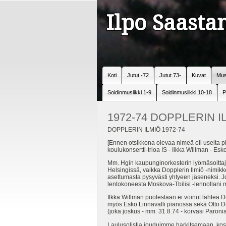
Ilpo Saast
Koti
Jutut -72
Jutut 73-
Kuvat
Mus
Soidinmusiikki 1-9
Soidinmusiikki 10-18
P
1972-74 DOPPLERIN I
DOPPLERIN ILMIÖ 1972-74
[Ennen otsikkona olevaa nimeä oli useita pi
koulukonsertti-trioa IS - Ilkka Willman - E
Mm. Hgin kaupunginorkesterin lyömäsoitta
Helsingissä, vaikka Dopplerin Ilmiö -nimikk
asettumasta pysyvästi yhtyeen jäseneksi. Jom
lentokoneesta Moskova-Tbilisi -lennollani
Ilkka Willman puolestaan ei voinut lähteä 
myös Esko Linnavalli pianossa sekä Otto Do
(joka joskus - mm. 31.8.74 - korvasi Paroni
Laulusolistia jouduimme harkitsemaan, koska