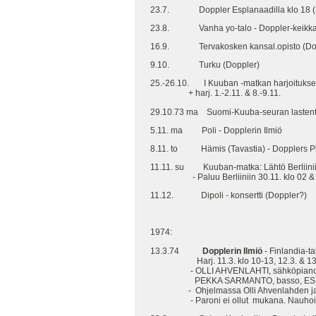
23.7. Doppler Esplanaadilla klo 18 (Hg
23.8. Vanha yo-talo - Doppler-keikka k
16.9. Tervakosken kansal.opisto (Doppl
9.10. Turku (Doppler)
25.-26.10. I Kuuban -matkan harjoitukse
+ harj. 1.-2.11. & 8.-9.11.
29.10.73 ma Suomi-Kuuba-seuran lastenta
5.11. ma Poli - Dopplerin Ilmiö
8.11. to Hämis (Tavastia) - Dopplers Ph
11.11. su Kuuban-matka: Lähtö Berliinii
- Paluu Berliiniin 30.11. klo 02 & Hk
11.12. Dipoli - konsertti (Doppler?)
1974:
13.3.74
Dopplerin Ilmiö
- Finlandia-ta
Harj. 11.3. klo 10-13, 12.3. & 13.3.
- OLLI AHVENLAHTI, sähköpiano, I
PEKKA SARMANTO, basso, ESKO 
- Ohjelmassa Olli Ahvenlahden ja Ilp
- Paroni ei ollut mukana. Nauhoite v