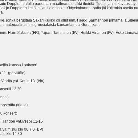
 kuin Dopplerin alulle panemaa maailmanmusiikki-ilmiötä. Tuo linjan sekavuus täyden
ksi ja Dopplerin Ilmiö lakkasi olemasta. Yhtyekokoonpanolta jäi kuitenkin useita n
sa.
pauke, jonka perustaja Sakari Kukko oli ollut mm. Heikki Sarmannon johtamalla Sibeli
en materiaalina mm. gruusialaista kansanlaulua 'Guruli zari'.
 mm. Harri Saksala (FR), Tapani Tamminen (IW), Heikki Virtanen (IW), Esko Linnaval
llin kanssa I palaveri
1- (päivittäin)
din yht. Koulu 13. (trio)
ertti 13.30
ons.)
rttia (triolla)
 konsertti
ngon yht.lyseo) 12-15
lmistui klo 06. (IS+BP)
e klo 14.30