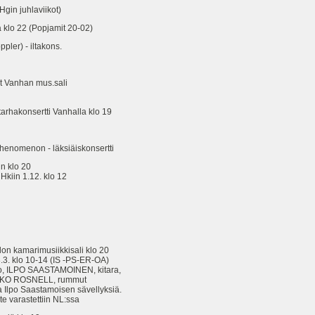
in juhlaviikot)
lo 22 (Popjamit 20-02)
er) - iltakons.
t Vanhan mus.sali
rhakonsertti Vanhalla klo 19
enomenon - läksiäiskonsertti
n klo 20
iin 1.12. klo 12
lon kamarimusiikkisali klo 20
 klo 10-14 (IS -PS-ER-OA)
LPO SAASTAMOINEN, kitara,
ROSNELL, rummut
o Saastamoisen sävellyksiä.
arastettiin NL:ssa