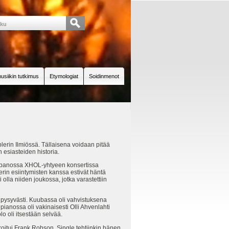
usiikin tutkimus
Etymologiat
Soidinmenot
lerin Ilmiössä. Tällaisena voidaan pitää
 esiasteiden historia.
onpanossa XHOL-yhtyeen konsertissa
rin esiintymisten kanssa estivät häntä
olla niiden joukossa, jotka varastettiin
 pysyvästi. Kuubassa oli vahvistuksena
anossa oli vakinaisesti Olli Ahvenlahti
o oli itsestään selvää.
koitui Frank Robson. Single tehtiinkin hänen