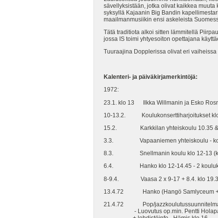
sävellyksistään, jotka olivat kaikkea muuta
syksyllä Kajaanin Big Bandin kapellimestari
maailmanmusiikin ensi askeleista Suomes
Tätä traditiota alkoi sitten lämmitellä Piir
jossa IS toimi yhtyesoiton opettajana käyttä
Tuuraajina Dopplerissa olivat eri vaiheissa
Kalenteri- ja päiväkirjamerkintöjä:
1972:
23.1. klo 13 Ilkka Willmanin ja Esko Rosne
10-13.2. Koulukonserttiharjoitukset klo 1
15.2. Karkkilan yhteiskoulu 10.35 & Vih
3.3. Vapaaniemen yhteiskoulu - kons
8.3. Snellmanin koulu klo 12-13 (k
6.4. Hanko klo 12-14.45 - 2 koulukonse
8-9.4. Vaasa 2 x 9-17 + 8.4. klo 19.30
13.4.72 Hanko (Hangö Samlyceum + Ha
21.4.72 Pop/jazzkoulutussuunnitelma va
- Luovutus op.min. Pentti Holapall
+ lehdistöinfo - Hämis klo 16