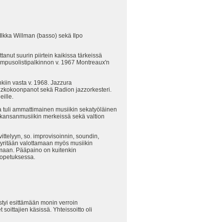
 Ilkka Willman (basso) sekä Ilpo
ut suurin piirtein kaikissa tärkeissä
umpusolistipalkinnon v. 1967 Montreaux'n
iin vasta v. 1968. Jazzura
azzkokoonpanot sekä Radion jazzorkesteri.
ille.
a tuli ammattimainen musiikin sekatyöläinen
an kansanmusiikin merkeissä sekä valtion
vittelyyn, so. improvisoinnin, soundin,
pyritään valottamaan myös musiikin
tomaan. Pääpaino on kuitenkin
inopetuksessa.
ystyi esittämään monin verroin
soittajien käsissä. Yhteissoitto oli