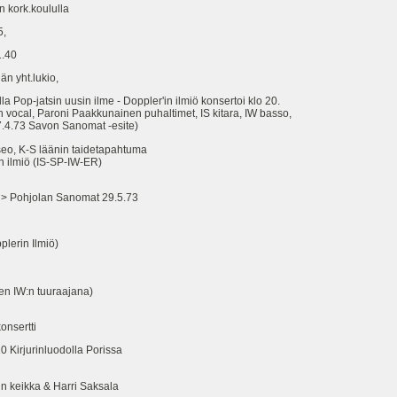
kork.koululla
5,
.40
n yht.lukio,
jatsin uusin ilme - Doppler'in ilmiö konsertoi klo 20.
aroni Paakkunainen puhaltimet, IS kitara, IW basso,
73 Savon Sanomat -esite)
, K-S läänin taidetapahtuma
lmiö (IS-SP-IW-ER)
ohjolan Sanomat 29.5.73
lerin Ilmiö)
n IW:n tuuraajana)
nsertti
 Kirjurinluodolla Porissa
 keikka & Harri Saksala