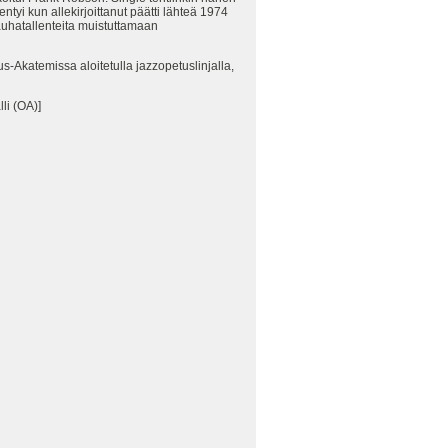
tyi kun allekirjoittanut päätti lähteä 1974
auhatallenteita muistuttamaan
us-Akatemissa aloitetulla jazzopetuslinjalla,
li (OA)]