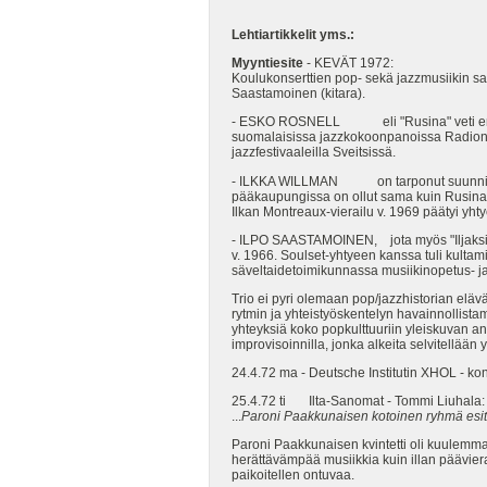
Lehtiartikkelit yms.:
Myyntiesite
- KEVÄT 1972:
Koulukonserttien pop- sekä jazzmusiikin sal
Saastamoinen (kitara).
- ESKO ROSNELL eli "Rusina" veti ensimmäi
suomalaisissa jazzkokoonpanoissa Radion ja
jazzfestivaaleilla Sveitsissä.
- ILKKA WILLMAN on tarponut suunnilleen s
pääkaupungissa on ollut sama kuin Rusinal
Ilkan Montreaux-vierailu v. 1969 päätyi yht
- ILPO SAASTAMOINEN, jota myös "Iljaksi" n
v. 1966. Soulset-yhtyeen kanssa tuli kultam
säveltaidetoimikunnassa musiikinopetus- ja
Trio ei pyri olemaan pop/jazzhistorian elävä
rytmin ja yhteistyöskentelyn havainnollist
yhteyksiä koko popkulttuuriin yleiskuvan an
improvisoinnilla, jonka alkeita selvitellää
24.4.72 ma - Deutsche Institutin XHOL - ko
25.4.72 ti Ilta-Sanomat - Tommi Liuhala
...
Paroni Paakkunaisen kotoinen ryhmä esitt
Paroni Paakkunaisen kvintetti oli kuulemma l
herättävämpää musiikkia kuin illan päävierail
paikoitellen ontuvaa.