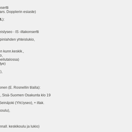
ertti
 Dopplerin esiaste)
4.
):
yseo - IS -iltakonsertti
nlahden yhteislukio,
 kunn.keskik.,
o,
eilutalossa)
tye)
),
 (E. Rosnellin tilalla):
 Sisä-Suomen Osakunta klo 19
äjoki (Yht.lyseo), + iltak.
oulu),
l. keskikoulu ja lukio)