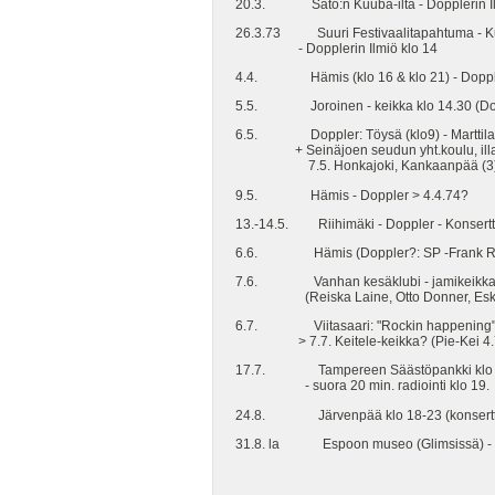
20.3. Sato:n Kuuba-ilta - Dopplerin Il
26.3.73 Suuri Festivaalitapahtuma - Kult
- Dopplerin Ilmiö klo 14
4.4. Hämis (klo 16 & klo 21) - Doppler
5.5. Joroinen - keikka klo 14.30 (Do
6.5. Doppler: Töysä (klo9) - Marttila (
+ Seinäjoen seudun yht.koulu, illalla 
7.5. Honkajoki, Kankaanpää (3
9.5. Hämis - Doppler > 4.4.74?
13.-14.5. Riihimäki - Doppler - Konsertt
6.6. Hämis (Doppler?: SP -Frank Rob
7.6. Vanhan kesäklubi - jamikeikk
(Reiska Laine, Otto Donner, Esko Lin
6.7. Viitasaari: "Rockin happening" (
> 7.7. Keitele-keikka? (Pie-Kei 4.
17.7. Tampereen Säästöpankki klo 12 
- suora 20 min. radiointi klo 19.
24.8. Järvenpää klo 18-23 (konsertt
31.8. la Espoon museo (Glimsissä) - Do