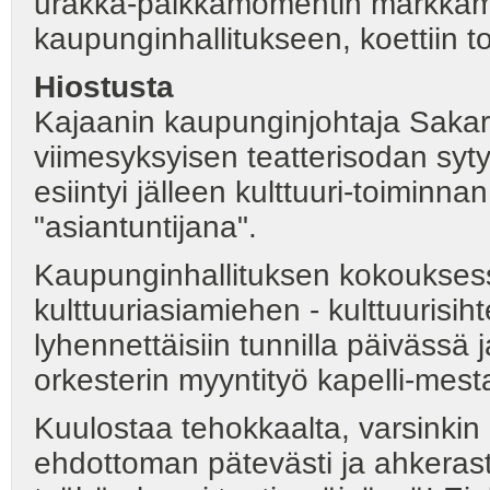
urakka-palkkamomentin markkamä
kaupunginhallitukseen, koettiin tos
Hiostusta
Kajaanin kaupunginjohtaja Sakar
viimesyksyisen teatterisodan sytytt
esiintyi jälleen kulttuuri-toiminnan
"asiantuntijana".
Kaupunginhallituksen kokouksessa
kulttuuriasiamiehen - kulttuurisih
lyhennettäisiin tunnilla päivässä
orkesterin myyntityö kapelli-mest
Kuulostaa tehokkaalta, varsinkin 
ehdottoman pätevästi ja ahkerasti