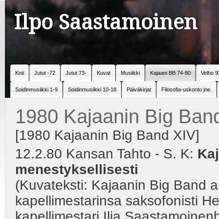
Ilpo Saastamoinen
Koti
Jutut -72
Jutut 73-
Kuvat
Musiikki
Kajaani BB 74-80
Velho 9
Soidinmusiikki 1-9
Soidinmusiikki 10-18
Päiväkirjat
Filosofia-uskonto jne.
1980 Kajaanin Big Ban
[1980 Kajaanin Big Band XIV]
12.2.80 Kansan Tahto - S. K:
Kaj
menestyksellisesti
(Kuvateksti: Kajaanin Big Band a
kapellimestarinsa saksofonisti He
kapellimestari Ilja Saastamoinenh