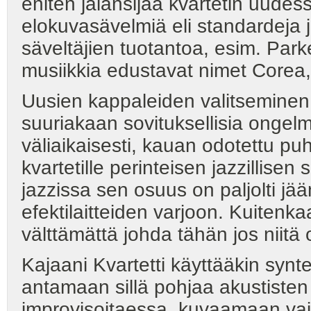
eniten jalansijaa kvartetin uudes
elokuvasävelmiä eli standardeja
säveltäjien tuotantoa, esim. Par
musiikkia edustavat nimet Corea
Uusien kappaleiden valitseminen 
suuriakaan sovituksellisia ongelmi
väliaikaisesti, kauan odotettu puh
kvartetille perinteisen jazzillise
jazzissa sen osuus on paljolti jä
efektilaitteiden varjoon. Kuitenka
välttämättä johda tähän jos niitä
Kajaani Kvartetti käyttääkin synte
antamaan sillä pohjaa akustisten
improvisoitaessa, kuvaamaan va