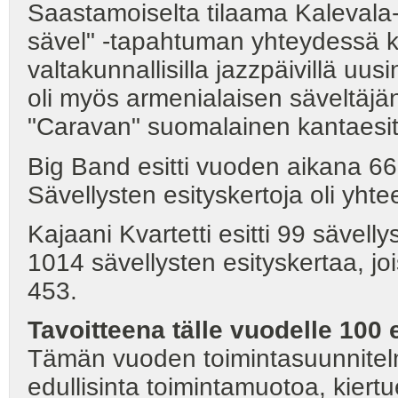
Saastamoiselta tilaama Kalevala-t
sävel" -tapahtuman yhteydessä k
valtakunnallisilla jazzpäivillä uu
oli myös armenialaisen säveltäjä
"Caravan" suomalainen kantaesit
Big Band esitti vuoden aikana 66 e
Sävellysten esityskertoja oli yhte
Kajaani Kvartetti esitti 99 sävelly
1014 sävellysten esityskertaa, joi
453.
Tavoitteena tälle vuodelle 100 
Tämän vuoden toimintasuunnitelma
edullisinta toimintamuotoa, kiertu