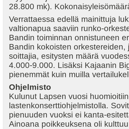
28.800 mk). Kokonaisyleisömäärä
Verrattaessa edellä mainittuja lu
valtionapua saaviin runko-orkest
Bandin toiminnan onnistuneen eri
Bandin kokoisten orkestereiden, j
soittajia, esitysten määrä vuode
4.000-9.000. Lisäksi Kajaanin Bi
pienemmät kuin muilla vertailukelp
Ohjelmisto
Kulunut Lapsen vuosi huomioitiin
lastenkonserttiohjelmistolla. Sov
pienuuden vuoksi ei kanta-esitet
Ainoana poikkeuksena oli kulttu