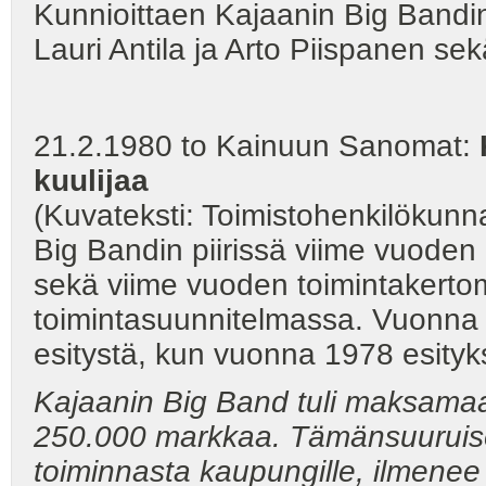
Kunnioittaen Kajaanin Big Bandin
Lauri Antila ja Arto Piispanen sek
21.2.1980 to Kainuun Sanomat:
K
kuulijaa
(Kuvateksti: Toimistohenkilökun
Big Bandin piirissä viime vuoden
sekä viime vuoden toimintakert
toimintasuunnitelmassa. Vuonna 19
esitystä, kun vuonna 1978 esityksi
Kajaanin Big Band tuli maksamaa
250.000 markkaa. Tämänsuuruiset
toiminnasta kaupungille, ilmenee