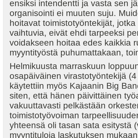
ensiksi intendentti ja vasta sen 
organisointi ei muuten suju. Muid
hoitavat toimistotyöntekijät, jotka 
vaihtuvia, eivät ehdi tarpeeksi p
voidakseen hoitaa edes kaikkia rut
myyntityöstä puhumattakaan, to
Helmikuusta marraskuun loppuun 
osapäiväinen virastotyöntekijä (4
käytettiin myös Kajaanin Big Ban
siten, että hänen päivittäinen työa
vakuuttavasti pelkästään orkester
toimistotyövoiman tarpeellisuuden
yhteensä oli tasan sata esitystä 
myyntituloja laskutuksen mukaan