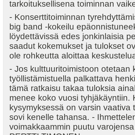
tarkoituksellisena toiminnan vai
- Konserttitoiminnan tyrehdyttämi
big band -kokeilu epäonnistuneeksi
löydettävissä edes jonkinlaisia pe
saadut kokemukset ja tulokset ovat
ole rohkeutta aloittaa keskustelu
- Jos kulttuuritoimistoon otetaan
työllistämistuella palkattava henki
tämä ratkaisu takaa tuloksia aina
menee koko vuosi tyhjäkäyntiin. 
kysymyksessä on varsin vaativa t
sovi kenelle tahansa. - Ihmettele
voimakkaammin puutu varojensa 