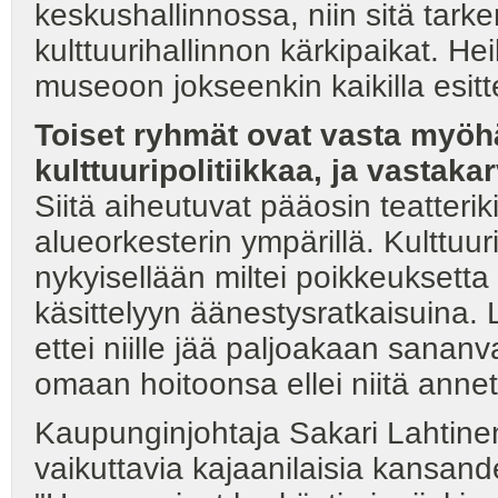
keskushallinnossa, niin sitä tar
kulttuurihallinnon kärkipaikat. Hei
museoon jokseenkin kaikilla esittel
Toiset ryhmät ovat vasta myö
kulttuuripolitiikkaa, ja vastak
Siitä aiheutuvat pääosin teatterik
alueorkesterin ympärillä. Kulttuu
nykyisellään miltei poikkeuksetta
käsittelyyn äänestysratkaisuina
ettei niille jää paljoakaan sanan
omaan hoitoonsa ellei niitä annet
Kaupunginjohtaja Sakari Lahtinen
vaikuttavia kajaanilaisia kansan