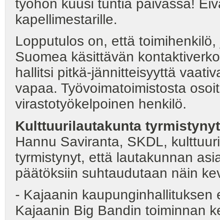
työhön kuusi tuntia päivässä! Eivä
kapellimestarille.
Lopputulos on, että toimihenkilö, 
Suomea käsittävän kontaktiverkon 
hallitsi pitkä-jännitteisyyttä vaa
vapaa. Työvoimatoimistosta osoi
virastotyökelpoinen henkilö.
Kulttuurilautakunta tyrmistynyt
Hannu Saviranta, SKDL, kulttuur
tyrmistynyt, että lautakunnan asi
päätöksiin suhtaudutaan näin kev
- Kajaanin kaupunginhallitukse
Kajaanin Big Bandin toiminnan ke