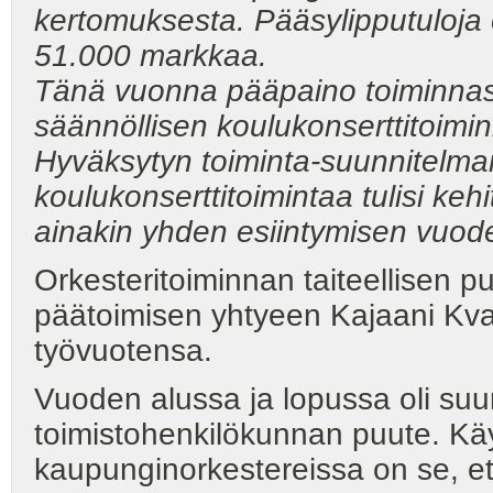
kertomuksesta. Pääsylipputuloja 
51.000 markkaa.
Tänä vuonna pääpaino toiminnass
säännöllisen koulukonserttitoimin
Hyväksytyn toiminta-suunnitelm
koulukonserttitoimintaa tulisi kehi
ainakin yhden esiintymisen vuod
Orkesteritoiminnan taiteellisen
päätoimisen yhtyeen Kajaani Kvar
työvuotensa.
Vuoden alussa ja lopussa oli su
toimistohenkilökunnan puute. K
kaupunginorkestereissa on se, et