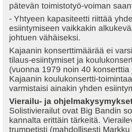
pätevän toimistotyö-voiman saant
- Yhtyeen kapasiteetti riittää y
esiintymiseen vaikkakin alkukevä
johtuen vähäiseksi.
Kajaanin konserttimäärää ei varsin
tilaus-esiintymiset ja koulukonserti
(vuonna 1979 noin 40 konserttia 
Kajaanin koulukonsertti-toimintaa 
varmistaisi ainakin yhden esiint
Vierailu- ja ohjelmakysymykse
Solistivierailut ovat Big Bandin so
kannalta erittäin tärkeitä. Vieraile
trumpetisti (mahdollisesti Markku