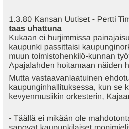
1.3.80 Kansan Uutiset - Pertti 
taas uhattuna
Kukaan ei hurjimmissa painajaisun
kaupunki passittaisi kaupunginorke
muun toimistohenkilö-kunnan tyött
Apajalahden hoitamaan näiden 
Mutta vastaavanlaatuinen ehdotus
kaupunginhallituksessa, kun se 
kevyenmusiikin orkesterin, Kaj
- Täällä ei mikään ole mahdotont
sanovat kaupunkilaiset monimi