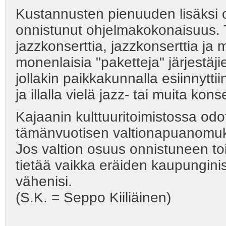
Kustannusten pienuuden lisäksi 
onnistunut ohjelmakokonaisuus. Ta
jazzkonserttia, jazzkonserttia ja 
monenlaisia "paketteja" järjestäj
jollakin paikkakunnalla esiinnyttii
ja illalla vielä jazz- tai muita 
Kajaanin kulttuuritoimistossa odo
tämänvuotisen valtionapuanomuks
Jos valtion osuus onnistuneen t
tietää vaikka eräiden kaupungini
vähenisi.
(S.K. = Seppo Kiiliäinen)