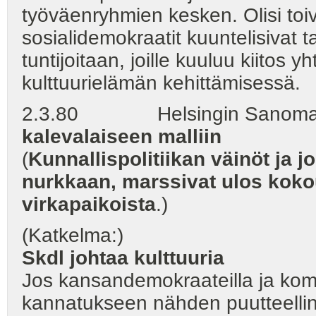
työväenryhmien kesken. Olisi toi
sosialidemokraatit kuuntelisivat 
tuntijoitaan, joille kuuluu kiito
kulttuurielämän kehittämisessä.
2.3.80 Helsingin Sanoma
kalevalaiseen malliin
(
Kunnallispolitiikan väinöt ja j
nurkkaan, marssivat ulos kokouk
virkapaikoista
.)
(Katkelma:)
Skdl johtaa kulttuuria
Jos kansandemokraateilla ja kom
kannatukseen nähden puutteelli