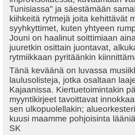
Tunisiassa" ja säestämään samal
kiihkeitä rytmejä joita kehittävät
syyhkyttimet, kuten yhtyeen rumpa
Jouni on haalinut soittimiaan aina
juuretkin osittain juontavat, alkuk
rytmiikkaan pyritäänkin kiinnittä
Tänä keväänä on luvassa musii
laulusolisteja, jotka osaltaan laaj
Kajaanissa. Kiertuetoimintakin p
myyntikirjeet tavoittavat innokkaa
sen ulkopuolellakin; alueorkester
kuusi maamme pohjoisinta lääniä. T
SK