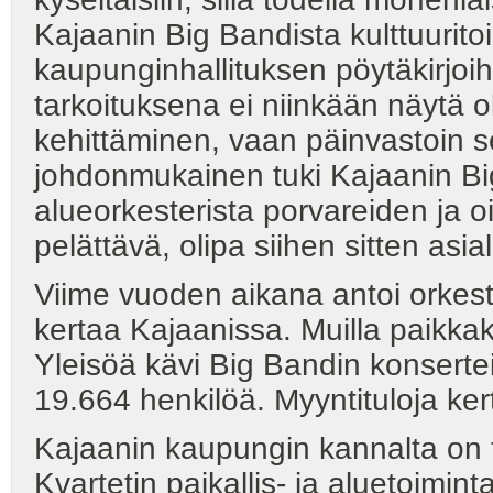
Kajaanin Big Bandista kulttuuritoi
kaupunginhallituksen pöytäkirjoi
tarkoituksena ei niinkään näytä 
kehittäminen, vaan päinvastoin 
johdonmukainen tuki Kajaanin Big
alueorkesterista porvareiden ja 
pelättävä, olipa siihen sitten asial
Viime vuoden aikana antoi orkester
kertaa Kajaanissa. Muilla paikkaku
Yleisöä kävi Big Bandin konsertei
19.664 henkilöä. Myyntituloja ke
Kajaanin kaupungin kannalta on ta
Kvartetin paikallis- ja aluetoimin