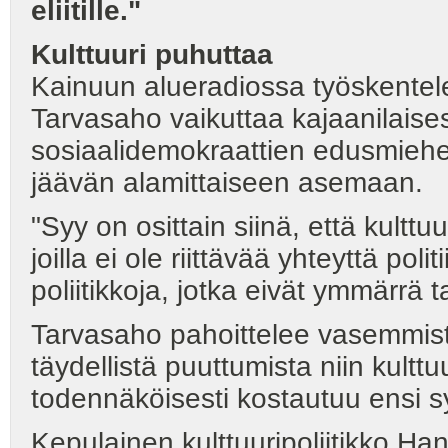
eliitille."
Kulttuuri puhuttaa
Kainuun alueradiossa työskentel
Tarvasaho vaikuttaa kajaanilaise
sosiaalidemokraattien edusmieh
jäävän alamittaiseen asemaan.
"Syy on osittain siinä, että kulttu
joilla ei ole riittävää yhteyttä p
poliitikkoja, jotka eivät ymmärrä 
Tarvasaho pahoittelee vasemmist
täydellistä puuttumista niin kulttu
todennäköisesti kostautuu ensi s
Kepulainen kulttuuripoliitikko 