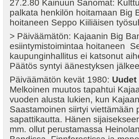
27.2.80 Kainuun Sanomat: Kulttuu
palkata henkilön hoitamaan Big 
hoitaneen Seppo Kiiliäisen työsuh
> Päiväämätön: Kajaanin Big Bandi
esiintymistoimintaa hoitaneen Se
kaupunginhallitus ei katsonut aihe
Päätös syntyi äänestyksen jälkee
Päiväämätön kevät 1980:
Uudet 
Melkoinen muutos tapahtui Kaja
vuoden alusta lukien, kun Kajaani
Saastamoinen siirtyi viettämään pu
sapattikautta. Hänen sijaisekseen 
mm. ollut perustamassa Heinolan 