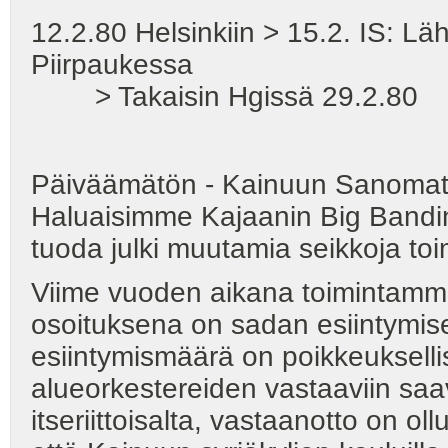
12.2.80 Helsinkiin > 15.2. IS: Läh
Piirpaukessa
> Takaisin Hgissä 29.2.80
Päiväämätön - Kainuun Sanoma
Haluaisimme Kajaanin Big Bandin
tuoda julki muutamia seikkoja toi
Viime vuoden aikana toimintamme 
osoituksena on sadan esiintymi
esiintymismäärä on poikkeukselli
alueorkestereiden vastaaviin saa
itseriittoisalta, vastaanotto on 