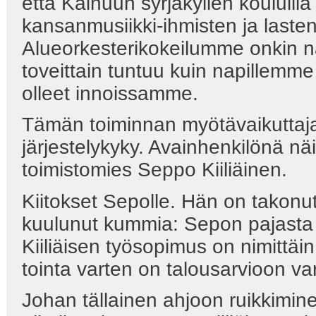
että Kainuun syrjäkylien kouluill
kansanmusiikki-ihmisten ja lasten
Alueorkesterikokeilumme onkin näi
toveittain tuntuu kuin napillemm
olleet innoissamme.
Tämän toiminnan myötävaikuttajan
järjestelykyky. Avainhenkilönä nä
toimistomies Seppo Kiiliäinen.
Kiitokset Sepolle. Hän on takonut
kuulunut kummia: Sepon pajasta 
Kiiliäisen työsopimus on nimittäin 
tointa varten on talousarvioon va
Johan tällainen ahjoon ruikkimin