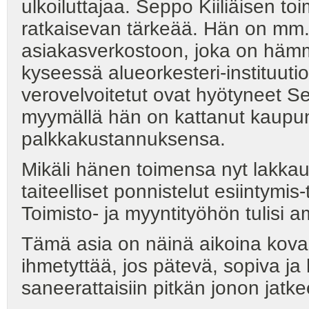
ulkoiluttajaa. Seppo Kiiliäisen t
ratkaisevan tärkeää. Hän on mm.
asiakasverkostoon, joka on hämm
kyseessä alueorkesteri-instituuti
verovelvoitetut ovat hyötyneet Sep
myymällä hän on kattanut kaupun
palkkakustannuksensa.
Mikäli hänen toimensa nyt lakkau
taiteelliset ponnistelut esiintymis
Toimisto- ja myyntityöhön tulisi
Tämä asia on näinä aikoina kovas
ihmetyttää, jos pätevä, sopiva 
saneerattaisiin pitkän jonon jatke