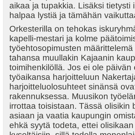
aikaa ja tupakkia. Lisäksi tietysti
halpaa lystiä ja tämähän vaikuttaa
Orkesterilla on tehokas iskuryhm
kapelli-mestari ja kolme päätoimi
työehtosopimusten määrittelemä v
tahansa muullakin Kajaanin kaup
toimihenkilöllä. Jos ei ole päivän
työaikansa harjoitteluun Nakertaj
harjoitteluolosuhteet sinänsä o
rakennuksessa. Muusikon työelämä
irrottaa toisistaan. Tässä olisiki
asiaan ja vaatia kaupungin omista
ehkä syytä todeta, ettei olisikaa
kyseltäisiin, sillä todella monenl