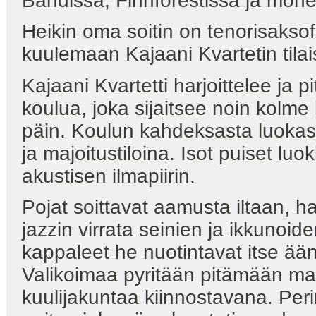
Bandissa, Finnforestissa ja mon
Heikin oma soitin on tenorisaksof
kuulemaan Kajaani Kvartetin tila
Kajaani Kvartetti harjoittelee j
koulua, joka sijaitsee noin kolme
päin. Koulun kahdeksasta luokast
ja majoitustiloina. Isot puiset lu
akustisen ilmapiirin.
Pojat soittavat aamusta iltaan, ha
jazzin virrata seinien ja ikkunoi
kappaleet he nuotintavat itse ääni
Valikoimaa pyritään pitämään ma
kuulijakuntaa kiinnostavana. Per