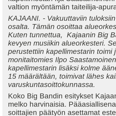
valtion myöntämän taiteilija-apura
KAJAANI. - Vakuuttaviin tuloksii
osalta. Tämän osoittaa alueorkes
Kuten tunnettua, Kajaanin Big 
kevyen musiikin alueorkesteri. Sen
perustettiin kapellimestarin toimi
monitaitomies Ilpo Saastamoinen.
kapellimestarin lisäksi kolme ään
15 määrältään, toimivat lähes ka
varuskuntasoittokunnassa.
Koko Big Bandin esitykset Kajaan
melko harvinaisia. Pääasiallisena
soittajien päätyön asettamat este