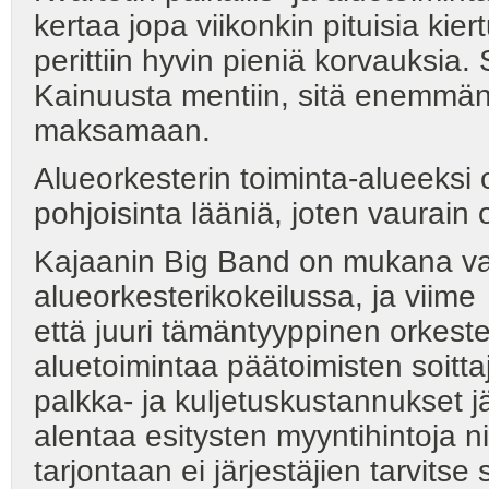
kertaa jopa viikonkin pituisia kie
perittiin hyvin pieniä korvauksia
Kainuusta mentiin, sitä enemmän j
maksamaan.
Alueorkesterin toiminta-alueeksi
pohjoisinta lääniä, joten vaurain
Kajaanin Big Band on mukana va
alueorkesterikokeilussa, ja viime
että juuri tämäntyyppinen orkest
aluetoimintaa päätoimisten soitta
palkka- ja kuljetuskustannukset j
alentaa esitysten myyntihintoja ni
tarjontaan ei järjestäjien tarvi