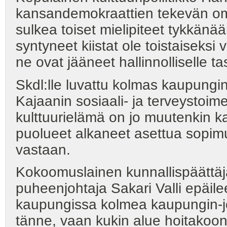
kansandemokraattien tekevän om
sulkea toiset mielipiteet tykkänää
syntyneet kiistat ole toistaiseksi 
ne ovat jääneet hallinnolliselle ta
Skdl:lle luvattu kolmas kaupungin
Kajaanin sosiaali- ja terveystoi
kulttuurielämä on jo muutenkin k
puolueet alkaneet asettua sopimu
vastaan.
Kokoomuslainen kunnallispäättäj
puheenjohtaja Sakari Valli epäil
kaupungissa kolmea kaupungin-joht
tänne, vaan kukin alue hoitakoon