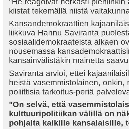
"He reagoivat herkästi pieniinkin
kiistat tekemällä niistä valtakunnall
Kansandemokraattien kajaanilais
liikkuva Hannu Saviranta puolest
sosiaalidemokraateista alkaen ova
nousemassa kansademokraattisin v
kansainvälistäkin mainetta saavut
Saviranta arvioi, ettei kajaanilaisil
heistä vasemmistolainen, onkin,
poliittisia tarkoitus-periä palvelev
"On selvä, että vasemmistolais
kulttuuripolitiikan välillä on n
pohjalta kaikille kansalaisille, 