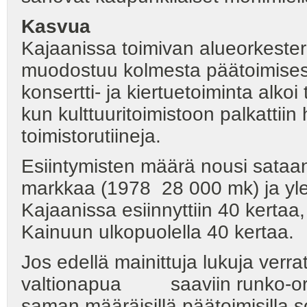
Kasvua
Kajaanissa toimivan alueorkester
muodostuu kolmesta päätoimisest
konsertti- ja kiertuetoiminta alkoi
kun kulttuuritoimistoon palkattii
toimistorutiineja.
Esiintymisten määrä nousi sataa
markkaa (1978 28 000 mk) ja yl
Kajaanissa esiinnyttiin 40 kertaa
Kainuun ulkopuolella 40 ker
Jos edellä mainittuja lukuja verr
valtionapua saaviin runko-orkes
saman määräisillä päätoimisilla so