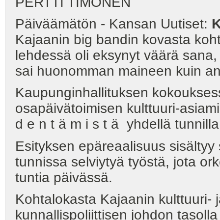
PERTTI TIMONEN
Päiväämätön - Kansan Uutiset:
K
Kajaanin big bandin kovasta koht
lehdessä oli eksynyt väärä sana,
sai huonomman maineen kuin ans
Kaupunginhallituksen kokouksessa
osapäivätoimisen kulttuuri-asiam
d e n t ä m i s t ä yhdellä tunnilla
Esityksen epäreaalisuus sisältyy s
tunnissa selviytyä työstä, jota or
tuntia päivässä.
Kohtalokasta Kajaanin kulttuuri- ja
kunnallispoliittisen johdon tasoll