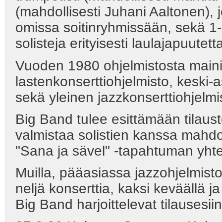
(mahdollisesti Juhani Aaltonen), j
omissa soitinryhmissään, sekä 1-3
solisteja erityisesti laulajapuute
Vuoden 1980 ohjelmistosta main
lastenkonserttiohjelmisto, keski-
sekä yleinen jazzkonserttiohjelmi
Big Band tulee esittämään tilau
valmistaa solistien kanssa mahdol
"Sana ja sävel" -tapahtuman yht
Muilla, pääasiassa jazzohjelmisto
neljä konserttia, kaksi keväällä j
Big Band harjoittelevat tilausesi