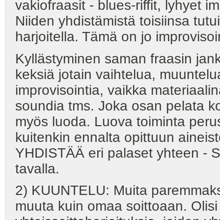
vakiofraasit - blues-riffit, lyhyet 
Niiden yhdistämistä toisiinsa tutuil
harjoitella. Tämä on jo improvisoi
Kyllästyminen saman fraasin jan
keksiä jotain vaihtelua, muuntelu
improvisointia, vaikka materiaalina
soundia tms. Joka osan pelata kor
myös luoda. Luova toiminta peru
kuitenkin ennalta opittuun aineis
YHDISTÄÄ eri palaset yhteen - SE
tavalla.
2) KUUNTELU: Muita paremmaksi 
muuta kuin omaa soittoaan. Olisi