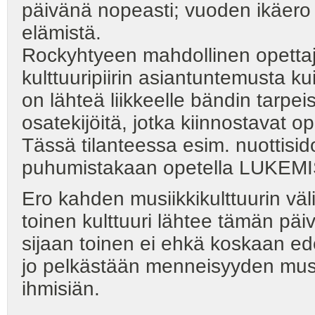
päivänä nopeasti; vuoden ikäero me
elämistä.
Rockyhtyeen mahdollinen opettaj
kulttuuripiirin asiantuntemusta ku
on lähteä liikkeelle bändin tarpeist
osatekijöitä, jotka kiinnostavat op
Tässä tilanteessa esim. nuottisi
puhumistakaan opetella LUKEMI
Ero kahden musiikkikulttuurin väl
toinen kulttuuri lähtee tämän päi
sijaan toinen ei ehkä koskaan ed
jo pelkästään menneisyyden musii
ihmisiän.