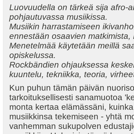
Luovuudella on tärkeä sija afro-
pohjautuvassa musiikissa.
Musiikin harrastamiseen ikivanhoi
ennestään
osaavien matkimista, 
Menetelmää käytetään meillä saam
opiskelussa.
Rockbändien ohjauksessa keskeisi
kuuntelu, tekniikka, teoria,
virheet
Kun puhun tämän päivän nuorison
tarkoituksellisesti sanamuotoa 'ke
monta kertaa elämässäni, kuinka
musiikkinsa tekemiseen - yhtä m
vanhemman sukupolven edustaji