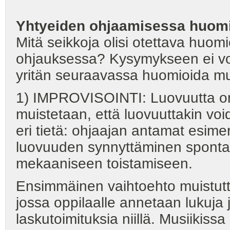
Yhtyeiden ohjaamisessa huomi
Mitä seikkoja olisi otettava huo
ohjauksessa? Kysymykseen ei voi 
yritän seuraavassa huomioida muu
1) IMPROVISOINTI: Luovuutta on 
muistetaan, että luovuuttakin vo
eri tietä: ohjaajan antamat esime
luovuuden synnyttäminen spon
mekaaniseen toistamiseen.
Ensimmäinen vaihtoehto muistutta
jossa oppilaalle annetaan lukuja
laskutoimituksia niillä. Musiikiss