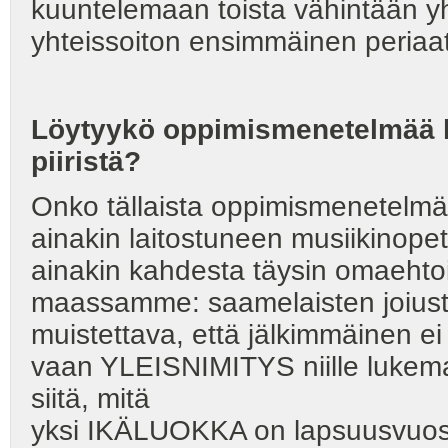
kuuntelemaan toista vähintään yh
yhteissoiton ensimmäinen periaa
Löytyykö oppimismenetelmää l
piiristä?
Onko tällaista oppimismenetelm
ainakin laitostuneen musiikinopetu
ainakin kahdesta täysin omaehtoi
maassamme: saamelaisten joiusta
muistettava, että jälkimmäinen ei
vaan YLEISNIMITYS niille lukematt
siitä, mitä
yksi IKÄLUOKKA on lapsuusvuosin