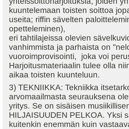
yhteissoittoharjoituksia, joiden 
kuuntelemaan toisten soittoa j
useita; riffin sävelten paloittelemi
opetteleminen),
eri tahtilajeissa olevien sävelkuv
vanhimmista ja parhaista on "nel
vuoroimprovisointi, joka voi peru
Harjoitusmateriaalin tulee olla nii
aikaa toisten kuunteluun.
3) TEKNIIKKA: Tekniikka itsetark
arvomaailmasta seurauksena ole
yritys. Se on sisäisen musiikillise
HILJAISUUDEN PELKOA. Yksi säve
kuitenkin enemmän kuin vastaavan