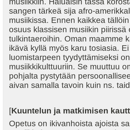
musiikkiin. Haluaisin tässä korost
sangen tärkeä sija afro-amerikk
musiikissa. Ennen kaikkea tällöi
osuus klassisen musiikin piirissä 
tulkintaeroihin. Oman maamme k
ikävä kyllä myös karu tosiasia. Ei
luomistarpeen tyydyttämiseksi on
musiikkikulttuuriin. Se muuttuu o
pohjalta pystytään persoonallisee
aivan samalla tavoin kuin ns. tai
[
Kuuntelun ja matkimisen kaut
Opetus on ikivanhoista ajoista s