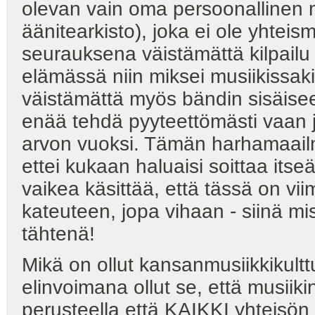
olevan vain oma persoonallinen mu
äänitearkisto), joka ei ole yhtei
seurauksena väistämättä kilpai
elämässä niin miksei musiikissaki
väistämättä myös bändin sisäiseen
enää tehdä pyyteettömästi vaa
arvon vuoksi. Tämän harhamaailm
ettei kukaan haluaisi soittaa it
vaikea käsittää, että tässä on v
kateuteen, jopa vihaan - siinä m
tähtenä!
Mikä on ollut kansanmusiikkikult
elinvoimana ollut se, että musiik
perusteella että KAIKKI yhteisön 