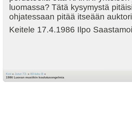
luomassa? Tätä kysymystä pitäisi
ohjatessaan pitää itseään auktorite
Keitele 17.4.1986 Ilpo Saastamo
Koti
»
Jutut 73-
»
80-luku B
»
1986 Luovan musiikin koulutusongelmia