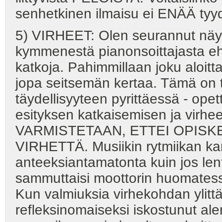
senhetkinen ilmaisu ei ENÄÄ tyy
5) VIRHEET: Olen seurannut näyte
kymmenestä pianonsoittajasta ehk
katkoja. Pahimmillaan joku aloit
jopa seitsemän kertaa. Tämä on t
täydellisyyteen pyrittäessä - ope
esityksen katkaisemisen ja virhe
VARMISTETAAN, ETTEI OPISK
VIRHETTÄ. Musiikin rytmiikan ka
anteeksiantamatonta kuin jos len
sammuttaisi moottorin huomatessa
Kun valmiuksia virhekohdan ylitt
refleksinomaiseksi iskostunut 