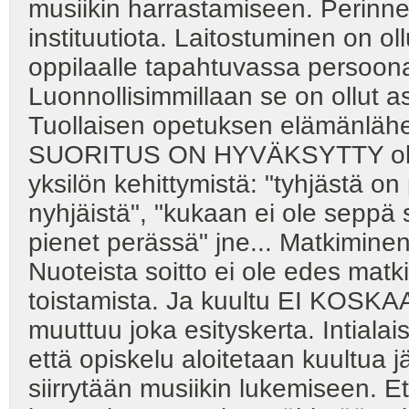
musiikin harrastamiseen. Perinneku
instituutiota. Laitostuminen on ollu
oppilaalle tapahtuvassa persoon
Luonnollisimmillaan se on ollut 
Tuollaisen opetuksen elämänlähe
SUORITUS ON HYVÄKSYTTY olen
yksilön kehittymistä: "tyhjästä o
nyhjäistä", "kukaan ei ole seppä 
pienet perässä" jne... Matkimine
Nuoteista soitto ei ole edes mat
toistamista. Ja kuultu EI KO
muuttuu joka esityskerta. Intiala
että opiskelu aloitetaan kuultua j
siirrytään musiikin lukemiseen. Etu