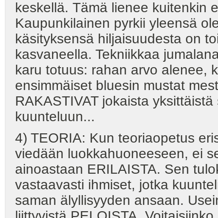
keskellä. Tämä lienee kuitenkin 
Kaupunkilainen pyrkii yleensä o
käsityksensä hiljaisuudesta on 
kasvaneella. Tekniikkaa jumalanaa
karu totuus: rahan arvo alenee, ku
ensimmäiset bluesin mustat mesta
RAKASTIVAT jokaista yksittäistä 
kuunteluun...
4) TEORIA: Kun teoriaopetus erist
viedään luokkahuoneeseen, ei s
ainoastaan ERILAISTA. Sen tulok
vastaavasti ihmiset, jotka kuunt
saman älyllisyyden ansaan. Usei
liittyvistä PELOISTA. Voitaisiinko