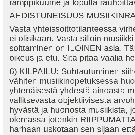
ramppikuume ja lopulta rauhoittav
AHDISTUNEISUUS MUSIIKINR
Vasta yhteissoittotilanteessa vir
ei olisikaan. Vasta silloin musiikk
soittaminen on ILOINEN asia. Täm
oikeus ja etu. Sitä pitää vaalia hel
6) KILPAILU: Suhtautuminen siihen
vähiten musiikinopetuksessa huom
yhtenäisestä yhdestä ainoasta mus
vallitsevasta objektiivisesta arvo
hyvästä ja huonosta musiikista, jo
olemassa jotenkin RIIPPUMATTA 
harhaan uskotaan sen sijaan että ta