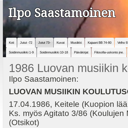
Ilpo Saastamoinen
Koti
Jutut -72
Jutut 73-
Kuvat
Musiikki
Kajaani BB 74-80
Velho 9
Soidinmusiikki 1-9
Soidinmusiikki 10-18
Päiväkirjat
Filosofia-uskonto jne.
1986 Luovan musiikin 
Ilpo Saastamoinen:
LUOVAN MUSIIKIN KOULUTU
17.04.1986, Keitele (Kuopion l
Ks. myös Agitato 3/86 (Koulujen M
(Otsikot)