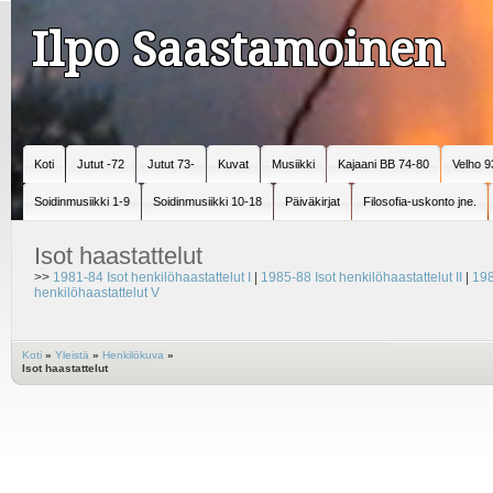
Ilpo Saastamoinen
Koti
Jutut -72
Jutut 73-
Kuvat
Musiikki
Kajaani BB 74-80
Velho 9
Soidinmusiikki 1-9
Soidinmusiikki 10-18
Päiväkirjat
Filosofia-uskonto jne.
Isot haastattelut
>>
1981-84 Isot henkilöhaastattelut I
|
1985-88 Isot henkilöhaastattelut II
|
198
henkilöhaastattelut V
Koti
»
Yleistä
»
Henkilökuva
»
Isot haastattelut