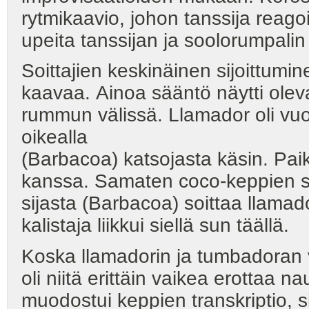
rytmikaavio, johon tanssija reagoi
upeita tanssijan ja soolorumpalin
Soittajien keskinäinen sijoittumi
kaavaa. Ainoa sääntö näytti ole
rummun välissä. Llamador oli vu
oikealla
(Barbacoa) katsojasta käsin. Paik
kanssa. Samaten coco-keppien soi
sijasta (Barbacoa) soittaa llam
kalistaja liikkui siellä sun täällä.
Koska llamadorin ja tumbadoran vir
oli niitä erittäin vaikea erottaa
muodostui keppien transkriptio, s