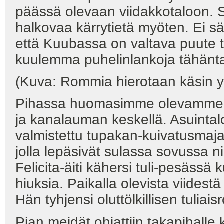
päässä olevaan viidakkotaloon. 
halkovaa kärrytietä myöten. Ei s
että Kuubassa on valtava puute tr
kuulemma puhelinlankoja tähänt
(Kuva: Rommia hierotaan käsin yu
Pihassa huomasimme olevamme m
ja kanalauman keskellä. Asuintalo
valmistettu tupakan-kuivatusmaja.
jolla lepäsivät sulassa sovussa nii
Felicita-äiti kähersi tuli-pesäss
hiuksia. Paikalla olevista viidest
Hän tyhjensi oluttölkillisen tulia
Pian meidät ohjattiin takapihall