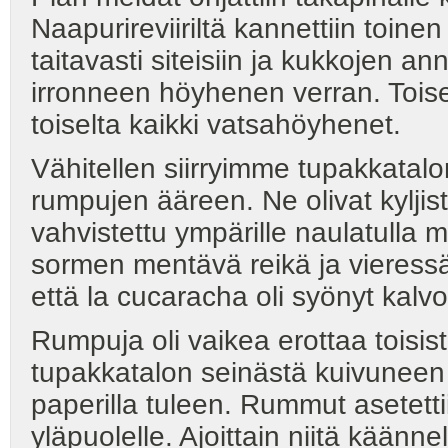
Naapurireviiriltä kannettiin toine
taitavasti siteisiin ja kukkojen a
irronneen höyhenen verran. Toisel
toiselta kaikki vatsahöyhenet.
Vähitellen siirryimme tupakkatal
rumpujen ääreen. Ne olivat kyljist
vahvistettu ympärille naulatulla 
sormen mentävä reikä ja vieressä 
että la cucaracha oli syönyt kalv
Rumpuja oli vaikea erottaa toisis
tupakkatalon seinästä kuivuneen 
paperilla tuleen. Rummut asetettii
yläpuolelle. Ajoittain niitä käännelti