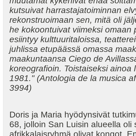
muutamat kykenivät enää soitta
kutsuivat harrastajatoiminnan elv
rekonstruoimaan sen, mitä oli jäl
he kokoontuivat viimeksi omaan 
esiintyy kulttuuritaloissa, teatter
juhlissa etupäässä omassa maa
maakuntaansa Ciego de Avillassa
koreografioin. Toistaiseksi ainoa 
1981." (Antologia de la musica
3994)
Doris ja Maria hyödynsivät tutkim
68, jolloin San Luisin alueella ol
afrikkalaisryhmä olivat kongot. Em