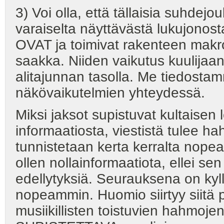
3) Voi olla, että tällaisia suhdej
varaiselta näyttävästä lukujonos
OVAT ja toimivat rakenteen makr
saakka. Niiden vaikutus kuulijaan
alitajunnan tasolla. Me tiedosta
näkövaikutelmien yhteydessä.
Miksi jaksot supistuvat kultaise
informaatiosta, viestistä tulee 
tunnistetaan kerta kerralta nope
ollen nollainformaatiota, ellei se
edellytyksiä. Seurauksena on ky
nopeammin. Huomio siirtyy siitä po
musiikillisten toistuvien hahmojen