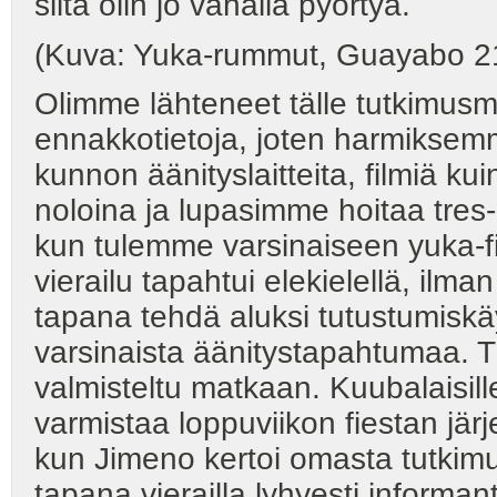
siitä olin jo vähällä pyörtyä.
(Kuva: Yuka-rummut, Guayabo 21
Olimme lähteneet tälle tutkimus
ennakkotietoja, joten harmiksem
kunnon äänityslaitteita, filmiä k
noloina ja lupasimme hoitaa tres-
kun tulemme varsinaiseen yuka-fi
vierailu tapahtui elekielellä, ilman 
tapana tehdä aluksi tutustumiskä
varsinaista äänitystapahtumaa. Tä
valmisteltu matkaan. Kuubalaisill
varmistaa loppuviikon fiestan j
kun Jimeno kertoi omasta tutkim
tapana vierailla lyhyesti informan