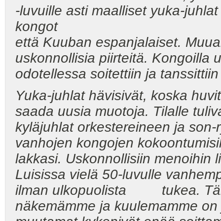
-luvuille asti maalliset yuka-juhlat 
kongot
että Kuuban espanjalaiset. Muualla
uskonnollisia piirteitä. Kongoilla
odotellessa soitettiin ja tanssittii
Yuka-juhlat hävisivät, koska huvit
saada uusia muotoja. Tilalle tuliv
kyläjuhlat orkestereineen ja son-
vanhojen kongojen kokoontumisiks
lakkasi. Uskonnollisiin menoihin l
Luisissa vielä 50-luvulle vanhem
ilman ulkopuolista tukea. Tän
näkemämme ja kuulemamme on jo 