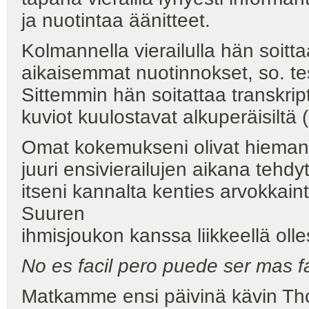
ja nuotintaa äänitteet.
Kolmannella vierailulla hän soit
aikaisemmat nuotinnokset, so. tes
Sittemmin hän soitattaa transkripti
kuviot kuulostavat alkuperäisiltä 
Omat kokemukseni olivat hieman t
juuri ensivierailujen aikana tehdy
itseni kannalta kenties arvokkain
Suuren
ihmisjoukon kanssa liikkeellä olles
No es facil pero puede ser mas fa
Matkamme ensi päivinä kävin Th