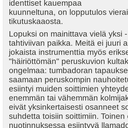
identtiset kauempaa
kuunneltuna, on lopputulos vierail
tikutuskaaosta.
Lopuksi on mainittava vielä yksi 
tahtiviivan paikka. Meitä ei juuri
jokaista instrumenttia myös erik
"häiriöttömän" peruskuvion kultakin
ongelmaa: tumbadoran tapaukse
saamaan peruskompin nauhoitetuk
esiintyi muiden soittimien yhteyd
enemmän tai vähemmän kolmijakoi
eivät yksinkertaisesti osanneet 
suhdetta toisiin soittimiin. Toinen
nuotinnuksessa esiintyvä llamado