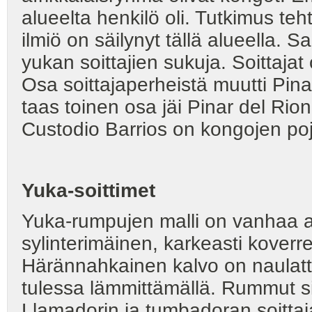
alueelta henkilö oli. Tutkimus teht
ilmiö on säilynyt tällä alueella. 
yukan soittajien sukuja. Soittajat o
Osa soittajaperheistä muutti Pina
taas toinen osa jäi Pinar del Ri
Custodio Barrios on kongojen po
Yuka-soittimet
Yuka-rumpujen malli on vanhaa a
sylinterimäinen, karkeasti koverre
Härännahkainen kalvo on naulattu
tulessa lämmittämällä. Rummut sid
Llamadorin ja tumbadoran soittaj