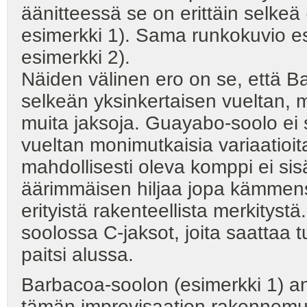
äänitteessä se on erittäin selkeä
esimerkki 1). Sama runkokuvio es
esimerkki 2).
Näiden välinen ero on se, että B
selkeän yksinkertaisen vueltan, 
muita jaksoja. Guayabo-soolo ei s
vueltan monimutkaisia variaatioit
mahdollisesti oleva komppi ei sis
äärimmäisen hiljaa jopa kämmensyr
erityistä rakenteellista merkitys
soolossa C-jaksot, joita saattaa 
paitsi alussa.
Barbacoa-soolon (esimerkki 1) anal
tämän improvisaation rakennemuo