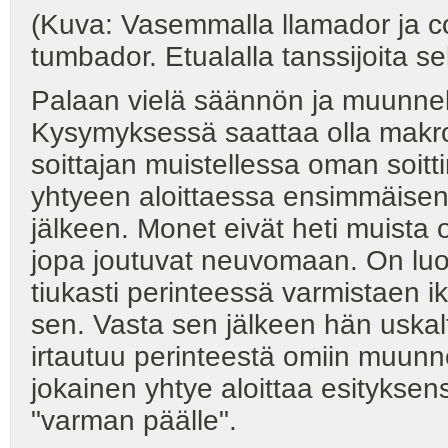
(Kuva: Vasemmalla llamador ja coc
tumbador. Etualalla tanssijoita sek
Palaan vielä säännön ja muunne
Kysymyksessä saattaa olla makrot
soittajan muistellessa oman soit
yhtyeen aloittaessa ensimmäisen
jälkeen. Monet eivät heti muista
jopa joutuvat neuvomaan. On luonn
tiukasti perinteessä varmistaen ikä
sen. Vasta sen jälkeen hän uskalt
irtautuu perinteestä omiin muunne
jokainen yhtye aloittaa esityksen
"varman päälle".