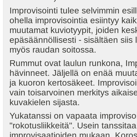
Improvisointi tulee selvimmin esi
ohella improvisointia esiintyy ka
muutamat kuviotyypit, joiden kesk
epäsäännöllisesti - sisältäen sii
myös raudan soitossa.
Rummut ovat laulun runkona, Impro
hävinneet. Jäljellä on enää muuta
ja kuoron kertosäkeet. Improvisoi
vain toisarvoinen merkitys aikai
kuvakielen sijasta.
Yukatanssi on vapaata improvisoit
"rokotusliikkeitä". Usein tanssi
improvisaatioiden mukaan. Koroste