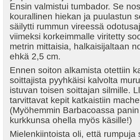
Ensin valmistui tumbador. Se noste
kourallinen hiekan ja puulastun
säilytti rummun vireessä odotusa
viimeksi korkeimmalle viritetty s
metrin mittaisia, halkaisijaltaan
ehkä 2,5 cm.
Ennen soiton alkamista otettiin k
soittajista pyyhkäisi kalvolta mu
istuvan toisen soittajan silmille
tarvittavat kepit katkaistiin mach
(Myöhemmin Barbacoassa panin mer
kurkkunsa ohella myös käsille!)
Mielenkiintoista oli, että rumpuja so