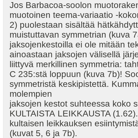
Jos Barbacoa-soolon muotorakenn
muotoinen teema-variaatio -koko
2) puolestaan sisältää hätkähdytt
muistuttavan symmetrian (kuva 7
jaksojenkestoilla ei ole mitään 
ainoastaan jaksojen välisellä järj
liittyvä merkillinen symmetria: t
C 235:stä loppuun (kuva 7b)! Sool
symmetristä keskipistettä. Kumma
molempien
jaksojen kestot suhteessa koko 
KULTAISTA LEIKKAUSTA (1.62). 
kultaisen leikkauksen esiintymis
(kuvat 5, 6 ja 7b).