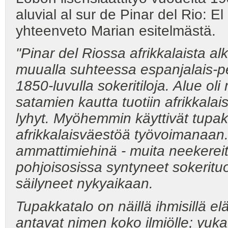
aluvial al sur de Pinar del Rio:
yhteenveto Marian esitelmästä.
"Pinar del Riossa afrikkalaista 
muualla suhteessa espanjalais-pe
1850-luvulla sokeritiloja. Alue ol
satamien kautta tuotiin afrikkalais
lyhyt. Myöhemmin käyttivät tupakan
afrikkalaisväestöä
työvoimanaan. Nä
ammattimiehinä -
muita neekerei
pohjoisosissa syntyneet
sokeritu
säilyneet nykyaikaan.
Tupakkatalo on näillä ihmisillä 
antavat nimen koko ilmiölle; yuka