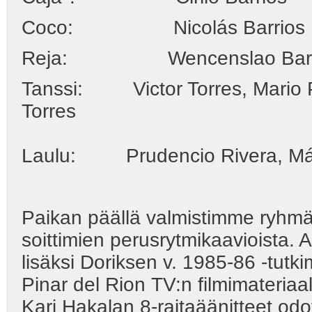
Coco: Nicolás Barrios
Reja: Wencenslao Barr
Tanssi: Victor Torres, Mario P
Torres
Laulu: Prudencio Rivera, Máx
Paikan päällä valmistimme ryhmät
soittimien perusrytmikaavioista
lisäksi Doriksen v. 1985-86 -tutk
Pinar del Rion TV:n filmimateria
Kari Hakalan 8-raitaäänitteet o