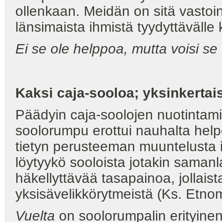
ollenkaan. Meidän on sitä vastoin
länsimaista ihmistä tyydyttävälle ki
Ei se ole helppoa, mutta voisi se
Kaksi caja-sooloa; yksinkerta
Päädyin caja-soolojen nuotintami
soolorumpu erottui nauhalta helpos
tietyn perusteeman muuntelusta i
löytyykö sooloista jotakin samanl
häkellyttävää tasapainoa, jollaista
yksisävelikkörytmeistä (Ks. Etnom
Vuelta
on soolorumpalin erityinen