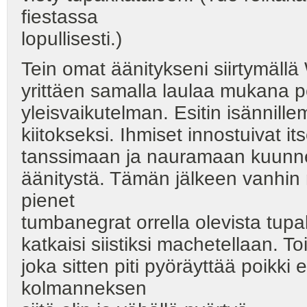
fiestassa
lopullisesti.)
Tein omat äänitykseni siirtymällä
yrittäen samalla laulaa mukana 
yleisvaikutelman. Esitin isännill
kiitokseksi. Ihmiset innostuivat i
tanssimaan ja nauramaan kuunne
äänitystä. Tämän jälkeen vanhin 
pienet
tumbanegrat orrella olevista tup
katkaisi siistiksi machetellaan. 
joka sitten piti pyöräyttää poikki
kolmanneksen