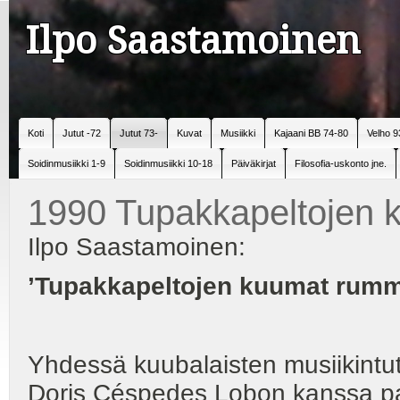
Ilpo Saastamoinen
Koti
Jutut -72
Jutut 73-
Kuvat
Musiikki
Kajaani BB 74-80
Velho 9
Soidinmusiikki 1-9
Soidinmusiikki 10-18
Päiväkirjat
Filosofia-uskonto jne.
1990 Tupakkapeltojen 
Ilpo Saastamoinen:
’Tupakkapeltojen kuumat rumm
Yhdessä kuubalaisten musiikintu
Doris Céspedes Lobon kanssa p