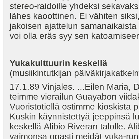
stereo-raidoille yhdeksi sekavaks
lähes kaoottinen. Ei vähiten siksi,
jakoisen ajattelun samanaikaista
voi olla eräs syy sen katoamisee
Yukakulttuurin keskellä
(musiikintutkijan päiväkirjakatkel
17.1.89 Vinjales. ...Eilen Maria, 
teimme vierailun Guayabon viid
Vuoristotiellä ostimme kioskista p
Kuskin käynnistettyä jeeppinsä l
keskellä Alibio Riveran talolle. Al
vaimonsa opasti meidät yuka-rump