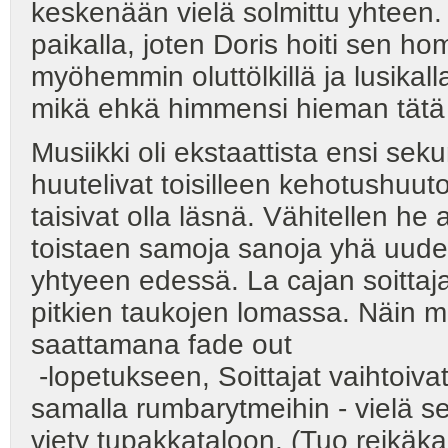
keskenään vielä solmittu yhteen. 
paikalla, joten Doris hoiti sen h
myöhemmin oluttölkillä ja lusikall
mikä ehkä himmensi hieman tätä
Musiikki oli ekstaattista ensi se
huutelivat toisilleen kehotushuut
taisivat olla läsnä. Vähitellen he 
toistaen samoja sanoja yhä uudelle
yhtyeen edessä. La cajan soittaja 
pitkien taukojen lomassa. Näin mus
saattamana fade out
-lopetukseen, Soittajat vaihtoivat
samalla rumbarytmeihin - vielä se
viety tupakkataloon. (Tuo reikäk