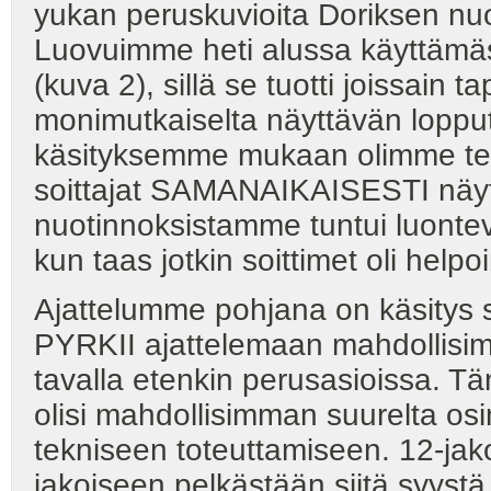
yukan peruskuvioita Doriksen nuo
Luovuimme heti alussa käyttämäst
(kuva 2), sillä se tuotti joissain
monimutkaiselta näyttävän lopput
käsityksemme mukaan olimme teke
soittajat SAMANAIKAISESTI näytti
nuotinnoksistamme tuntui luontevimm
kun taas jotkin soittimet oli helpo
Ajattelumme pohjana on käsitys s
PYRKII ajattelemaan mahdollisim
tavalla etenkin perusasioissa. Täm
olisi mahdollisimman suurelta 
tekniseen toteuttamiseen. 12-jako
jakoiseen pelkästään siitä syystä