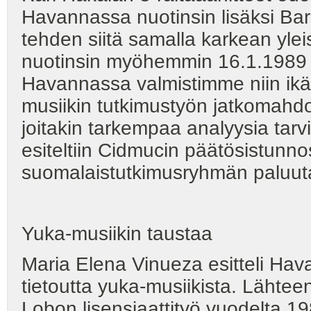
Havannassa nuotinsin lisäksi Ba
tehden siitä samalla karkean yleis
nuotinsin myöhemmin 16.1.1989 
Havannassa valmistimme niin ik
musiikin tutkimustyön jatkomahdo
joitakin tarkempaa analyysia tar
esiteltiin Cidmucin päätösistun
suomalaistutkimusryhmän paluut
Yuka-musiikin taustaa
Maria Elena Vinueza esitteli Ha
tietoutta yuka-musiikista. Lähte
Lobon lisensiaattityö vuodelta 19