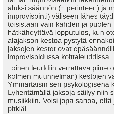
aluksi säännön (= perinteen) ja 
improvisointi) väliseen lähes täyd
toisistaan vain kahden ja puolen
hätkähdyttävä lopputulos, kun o
alajakson kestoa pystytä ennako
jaksojen kestot ovat epäsäännöll
improvisoidussa kolttaleuddissa.
Toinen leuddiin verrattava piirr
kolmen muunnelman) kestojen vä
Ymmärtäisin sen psykologisena ky
Lyhentämällä jaksoja säilyy niin s
musiikkiin. Voisi jopa sanoa, että
pitkiä!