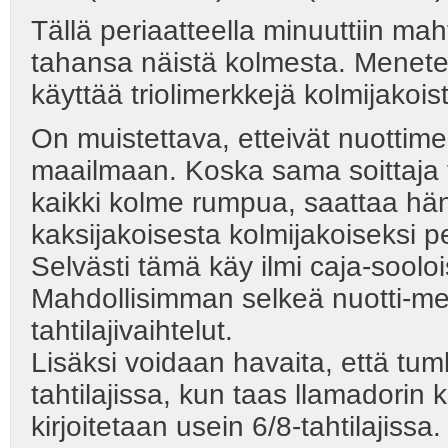
Tällä periaatteella minuuttiin maht
tahansa näistä kolmesta. Menetel
käyttää triolimerkkejä kolmijakoi
On muistettava, etteivät nuottime
maailmaan. Koska sama soittaja ta
kaikki kolme rumpua, saattaa hän
kaksijakoisesta kolmijakoiseksi p
Selvästi tämä käy ilmi caja-sooloi
Mahdollisimman selkeä nuotti-merk
tahtilajivaihtelut.
Lisäksi voidaan havaita, että tum
tahtilajissa, kun taas llamadorin
kirjoitetaan usein 6/8-tahtilajiss