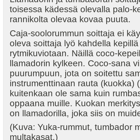
toisessa kädessä olevalla palo-ke
rannikolta olevaa kovaa puuta.
Caja-soolorummun soittaja ei kä
oleva soittaja lyö kahdella kepi
rytmikuviotaan. Näillä coco-kepei
llamadorin kylkeen. Coco-sana vi
puurumpuun, jota on soitettu sama
instrumenttinaan rauta (kuokka) (
kuitenkaan ole sama kuin rumbass
oppaana muille. Kuokan merkitys 
on llamadorilla, joka siis on mui
(Kuva: Yuka-rummut, tumbador maa
multakasat.)