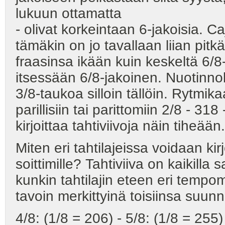
lukuun ottamatta
- olivat korkeintaan 6-jakoisia. C
tämäkin on jo tavallaan liian pitkä 
fraasinsa ikään kuin keskeltä 6/8-
itsessään 6/8-jakoinen. Nuotinnok
3/8-taukoa silloin tällöin. Rytmik
parillisiin tai parittomiin 2/8 - 31
kirjoittaa tahtiviivoja näin tiheään.
Miten eri tahtilajeissa voidaan kir
soittimille? Tahtiviiva on kaikil
kunkin tahtilajin eteen eri tempome
tavoin merkittyinä toisiinsa suunn
4/8: (1/8 = 206) - 5/8: (1/8 = 255)